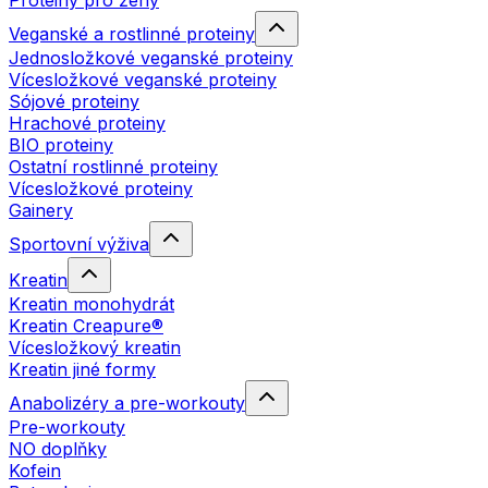
Proteiny pro ženy
Veganské a rostlinné proteiny
Jednosložkové veganské proteiny
Vícesložkové veganské proteiny
Sójové proteiny
Hrachové proteiny
BIO proteiny
Ostatní rostlinné proteiny
Vícesložkové proteiny
Gainery
Sportovní výživa
Kreatin
Kreatin monohydrát
Kreatin Creapure®
Vícesložkový kreatin
Kreatin jiné formy
Anabolizéry a pre-workouty
Pre-workouty
NO doplňky
Kofein