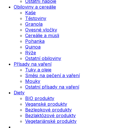
Ostatní nápoje
Obiloviny a cereálie
Kaše
Těstoviny
Granola
Ovesné vločky
Cereálie a müsli
Pohanka
Quinoa
Rýže
Ostatní obiloviny
Přísady na vaření
Tuky a oleje
Směsi na pečení a vaření
Mouky
Ostatní přísady na vaření
Diety
BIO produkty
Veganské produkty
Bezlepkové produkty
Bezlaktózové produkty
Vegetariánské produkty