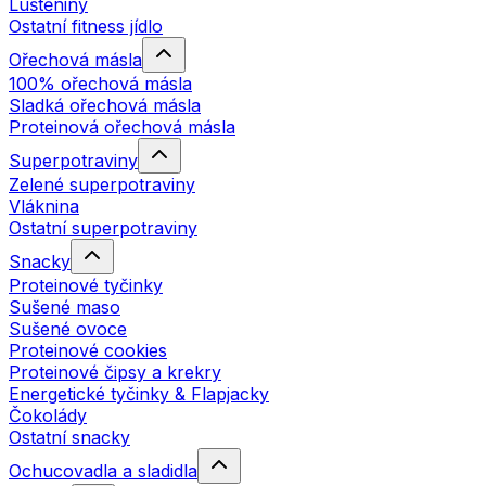
Luštěniny
Ostatní fitness jídlo
Ořechová másla
100% ořechová másla
Sladká ořechová másla
Proteinová ořechová másla
Superpotraviny
Zelené superpotraviny
Vláknina
Ostatní superpotraviny
Snacky
Proteinové tyčinky
Sušené maso
Sušené ovoce
Proteinové cookies
Proteinové čipsy a krekry
Energetické tyčinky & Flapjacky
Čokolády
Ostatní snacky
Ochucovadla a sladidla