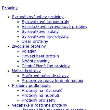
Proteiny
Syrovátkové whey proteiny
Syrovátkové koncentráty
Vícesložkové syrovátkové proteiny
Syrovátkové izoláty
Syrovátkové hydrolyzáty
Clear proteiny
Živočišné proteiny
Kolagen
Hovězí beef protein
Noční proteiny
Ostatní živočišné proteiny
Náhrada stravy
Práškové náhrady stravy
Proteinové ready to drink nápoje
Proteiny podle účelu
Proteiny na růst svalů
Proteiny na hubnutí
Proteiny pro ženy
Veganské a rostlinné proteiny
Jednosložkové veganské proteiny