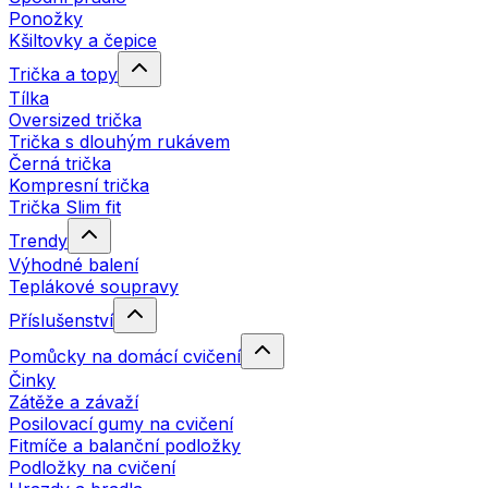
Ponožky
Kšiltovky a čepice
Trička a topy
Tílka
Oversized trička
Trička s dlouhým rukávem
Černá trička
Kompresní trička
Trička Slim fit
Trendy
Výhodné balení
Teplákové soupravy
Příslušenství
Pomůcky na domácí cvičení
Činky
Zátěže a závaží
Posilovací gumy na cvičení
Fitmíče a balanční podložky
Podložky na cvičení