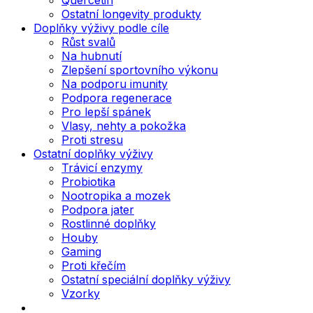
Ostatní longevity produkty
Doplňky výživy podle cíle
Růst svalů
Na hubnutí
Zlepšení sportovního výkonu
Na podporu imunity
Podpora regenerace
Pro lepší spánek
Vlasy, nehty a pokožka
Proti stresu
Ostatní doplňky výživy
Trávicí enzymy
Probiotika
Nootropika a mozek
Podpora jater
Rostlinné doplňky
Houby
Gaming
Proti křečím
Ostatní speciální doplňky výživy
Vzorky