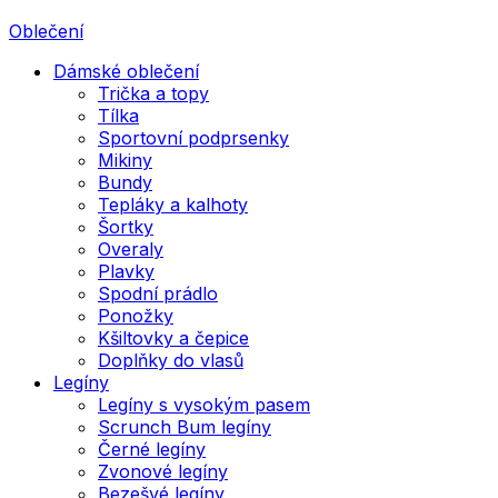
Oblečení
Dámské oblečení
Trička a topy
Tílka
Sportovní podprsenky
Mikiny
Bundy
Tepláky a kalhoty
Šortky
Overaly
Plavky
Spodní prádlo
Ponožky
Kšiltovky a čepice
Doplňky do vlasů
Legíny
Legíny s vysokým pasem
Scrunch Bum legíny
Černé legíny
Zvonové legíny
Bezešvé legíny