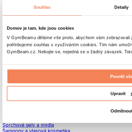
Tašky na jídlo a příslušenství
Souhlas
Detaily
Tašky do fitka
Batohy
Pomůcky podle aktivity
Domov je tam, kde jsou cookies
Běh
Bojové sporty
V GymBeamu děláme vše proto, abychom vám zobrazovali je
Cyklistika
potřebujeme souhlas s využíváním cookies. Tím nám umožní
Jóga a pilates
GymBeam.cz. Nebojte se, nejedná se o žádný závazek. Toto 
Otužování
Plavání
Turistika
Biohacking
Povolit vš
Red Light Therapy
Vodní filtry a konvice
Upravit
Ekodrogerie
Prací prostředky
Čisticí prostředky
Odmítnou
Přírodní kosmetika
Sprchové gely a mýdla
Šampony a vlasová kosmetika