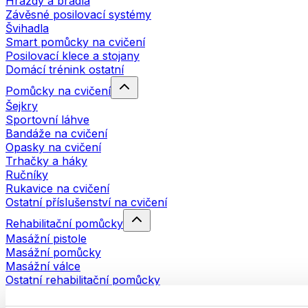
Hrazdy a bradla
Závěsné posilovací systémy
Švihadla
Smart pomůcky na cvičení
Posilovací klece a stojany
Domácí trénink ostatní
Pomůcky na cvičení
Šejkry
Sportovní láhve
Bandáže na cvičení
Opasky na cvičení
Trhačky a háky
Ručníky
Rukavice na cvičení
Ostatní příslušenství na cvičení
Rehabilitační pomůcky
Masážní pistole
Masážní pomůcky
Masážní válce
Ostatní rehabilitační pomůcky
Tašky a batohy