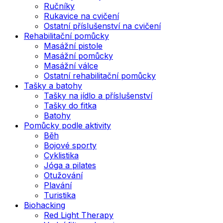
Ručníky
Rukavice na cvičení
Ostatní příslušenství na cvičení
Rehabilitační pomůcky
Masážní pistole
Masážní pomůcky
Masážní válce
Ostatní rehabilitační pomůcky
Tašky a batohy
Tašky na jídlo a příslušenství
Tašky do fitka
Batohy
Pomůcky podle aktivity
Běh
Bojové sporty
Cyklistika
Jóga a pilates
Otužování
Plavání
Turistika
Biohacking
Red Light Therapy