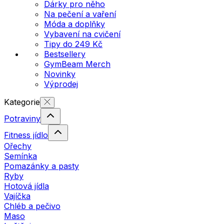
Dárky pro něho
Na pečení a vaření
Móda a doplňky
Vybavení na cvičení
Tipy do 249 Kč
Bestsellery
GymBeam Merch
Novinky
Výprodej
Kategorie
Potraviny
Fitness jídlo
Ořechy
Semínka
Pomazánky a pasty
Ryby
Hotová jídla
Vajíčka
Chléb a pečivo
Maso