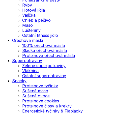
Ryby
Hotová jídla
Vajíčka
Chléb a pečivo
Maso
Luštěniny
Ostatní fitness jídlo
Ořechová másla
100% ořechová másla
Sladká ořechová másla
Proteinová ořechová másla
Superpotraviny
Zelené superpotraviny
Vláknina
Ostatní superpotraviny
Snacky
Proteinové tyčinky
Sušené maso
Sušené ovoce
Proteinové cookies
Proteinové čipsy a krekry
Energetické tyčinky & Flapjacky