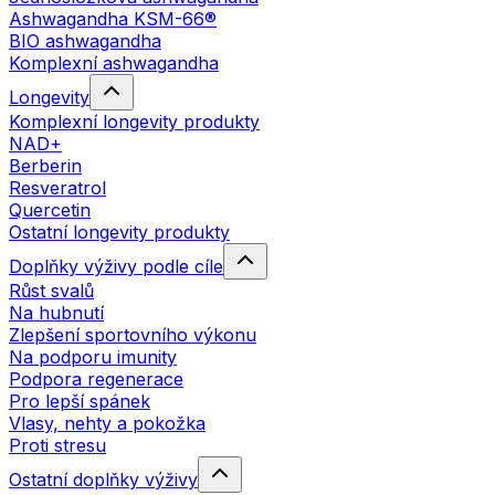
Ashwagandha KSM-66®
BIO ashwagandha
Komplexní ashwagandha
Longevity
Komplexní longevity produkty
NAD+
Berberin
Resveratrol
Quercetin
Ostatní longevity produkty
Doplňky výživy podle cíle
Růst svalů
Na hubnutí
Zlepšení sportovního výkonu
Na podporu imunity
Podpora regenerace
Pro lepší spánek
Vlasy, nehty a pokožka
Proti stresu
Ostatní doplňky výživy