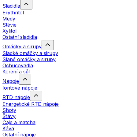
Sladidla
Erythritol
Medy
Stévie
Xylitol
Ostatní sladidla
Omáčky a sirupy
Sladké omáčky a sirupy
Slané omáčky a sirupy
Ochucovadla
Koření a sůl
Nápoje
Iontové nápoje
RTD nápoje
Energetické RTD nápoje
Shoty
Šťávy
Čaje a matcha
Káva
Ostatní nápoje