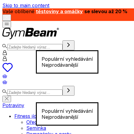
Skip to main content
Vaše oblíbené
těstoviny a omáčky
se slevou až 20 %
Populární vyhledávání
Nejprodávanější
Potraviny
Populární vyhledávání
Fitness jídlo
Nejprodávanější
Ořechy
Semínka
Pomazánky a pasty