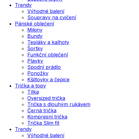
Trendy
Výhodné balení
Soupravy na cvičení
Pánské oblečení
Mikiny
Bundy
Tepláky a kalhoty
Šortky
Funkční oblečení
Plavky
Spodní prádlo
Ponožky
Kšiltovky a čepice
Trička a topy
Tílka
Oversized trička
Trička s dlouhým rukávem
Černá trička
Kompresní trička
Trička Slim fit
Trendy
Výhodné balení