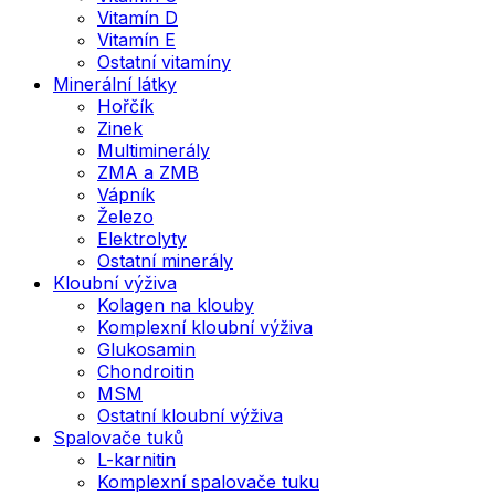
Vitamín D
Vitamín E
Ostatní vitamíny
Minerální látky
Hořčík
Zinek
Multiminerály
ZMA a ZMB
Vápník
Železo
Elektrolyty
Ostatní minerály
Kloubní výživa
Kolagen na klouby
Komplexní kloubní výživa
Glukosamin
Chondroitin
MSM
Ostatní kloubní výživa
Spalovače tuků
L-karnitin
Komplexní spalovače tuku