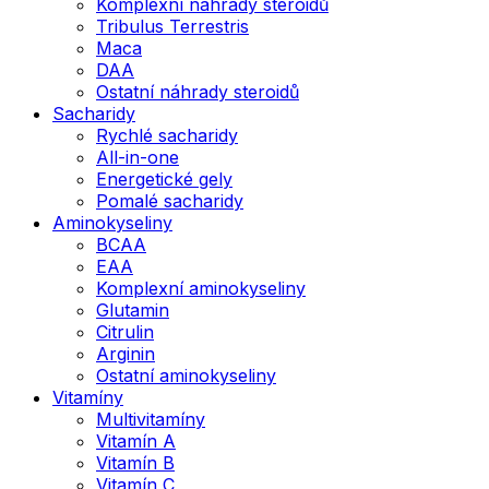
Komplexní náhrady steroidů
Tribulus Terrestris
Maca
DAA
Ostatní náhrady steroidů
Sacharidy
Rychlé sacharidy
All-in-one
Energetické gely
Pomalé sacharidy
Aminokyseliny
BCAA
EAA
Komplexní aminokyseliny
Glutamin
Citrulin
Arginin
Ostatní aminokyseliny
Vitamíny
Multivitamíny
Vitamín A
Vitamín B
Vitamín C