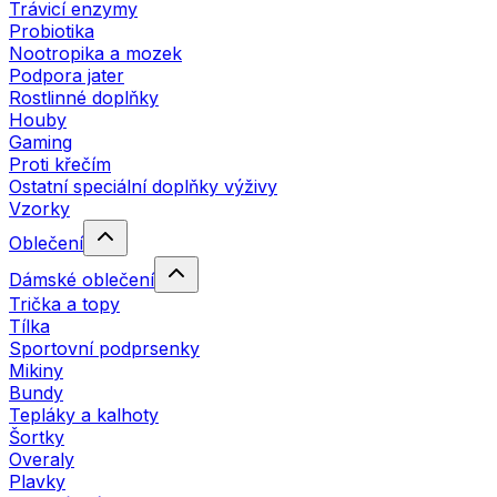
Trávicí enzymy
Probiotika
Nootropika a mozek
Podpora jater
Rostlinné doplňky
Houby
Gaming
Proti křečím
Ostatní speciální doplňky výživy
Vzorky
Oblečení
Dámské oblečení
Trička a topy
Tílka
Sportovní podprsenky
Mikiny
Bundy
Tepláky a kalhoty
Šortky
Overaly
Plavky