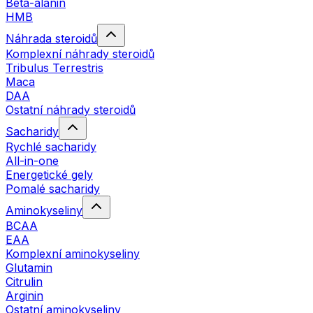
Beta-alanin
HMB
Náhrada steroidů
Komplexní náhrady steroidů
Tribulus Terrestris
Maca
DAA
Ostatní náhrady steroidů
Sacharidy
Rychlé sacharidy
All-in-one
Energetické gely
Pomalé sacharidy
Aminokyseliny
BCAA
EAA
Komplexní aminokyseliny
Glutamin
Citrulin
Arginin
Ostatní aminokyseliny