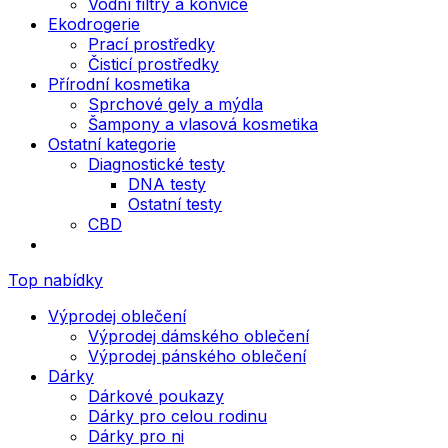
Vodní filtry a konvice
Ekodrogerie
Prací prostředky
Čisticí prostředky
Přírodní kosmetika
Sprchové gely a mýdla
Šampony a vlasová kosmetika
Ostatní kategorie
Diagnostické testy
DNA testy
Ostatní testy
CBD
Top nabídky
Výprodej oblečení
Výprodej dámského oblečení
Výprodej pánského oblečení
Dárky
Dárkové poukazy
Dárky pro celou rodinu
Dárky pro ni