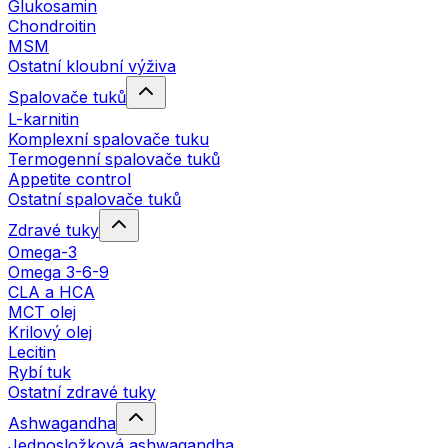
Glukosamin
Chondroitin
MSM
Ostatní kloubní výživa
Spalovače tuků
L-karnitin
Komplexní spalovače tuku
Termogenní spalovače tuků
Appetite control
Ostatní spalovače tuků
Zdravé tuky
Omega-3
Omega 3-6-9
CLA a HCA
MCT olej
Krilový olej
Lecitin
Rybí tuk
Ostatní zdravé tuky
Ashwagandha
Jednosložková ashwagandha