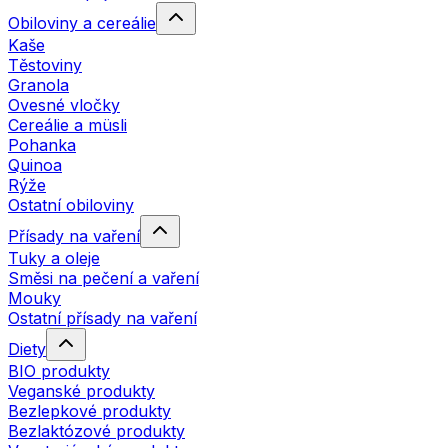
Obiloviny a cereálie
Kaše
Těstoviny
Granola
Ovesné vločky
Cereálie a müsli
Pohanka
Quinoa
Rýže
Ostatní obiloviny
Přísady na vaření
Tuky a oleje
Směsi na pečení a vaření
Mouky
Ostatní přísady na vaření
Diety
BIO produkty
Veganské produkty
Bezlepkové produkty
Bezlaktózové produkty