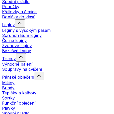
Spodní prádlo
Ponožky
Kšiltovky a čepice
Doplňky do vlasů
Legíny
Legíny s vysokým pasem
Scrunch Bum legíny
Černé legíny
Zvonové legíny
Bezešvé legíny
Trendy
Výhodné balení
Soupravy na cvičení
Pánské oblečení
Mikiny
Bundy
Tepláky a kalhoty
Šortky
Funkční oblečení
Plavky
Spodní prádlo