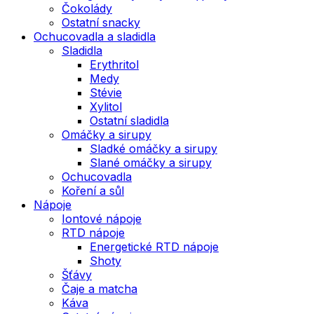
Čokolády
Ostatní snacky
Ochucovadla a sladidla
Sladidla
Erythritol
Medy
Stévie
Xylitol
Ostatní sladidla
Omáčky a sirupy
Sladké omáčky a sirupy
Slané omáčky a sirupy
Ochucovadla
Koření a sůl
Nápoje
Iontové nápoje
RTD nápoje
Energetické RTD nápoje
Shoty
Šťávy
Čaje a matcha
Káva