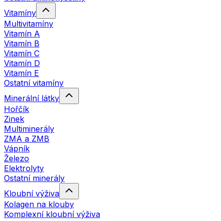
Vitamíny
Multivitamíny
Vitamín A
Vitamín B
Vitamín C
Vitamín D
Vitamín E
Ostatní vitamíny
Minerální látky
Hořčík
Zinek
Multiminerály
ZMA a ZMB
Vápník
Železo
Elektrolyty
Ostatní minerály
Kloubní výživa
Kolagen na klouby
Komplexní kloubní výživa