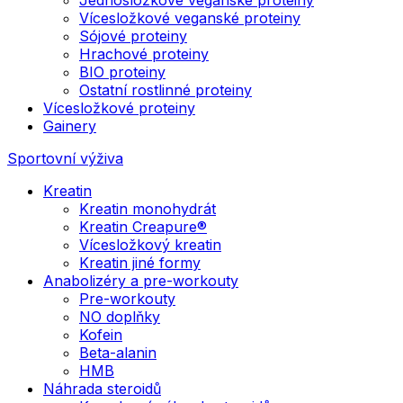
Vícesložkové veganské proteiny
Sójové proteiny
Hrachové proteiny
BIO proteiny
Ostatní rostlinné proteiny
Vícesložkové proteiny
Gainery
Sportovní výživa
Kreatin
Kreatin monohydrát
Kreatin Creapure®
Vícesložkový kreatin
Kreatin jiné formy
Anabolizéry a pre-workouty
Pre-workouty
NO doplňky
Kofein
Beta-alanin
HMB
Náhrada steroidů