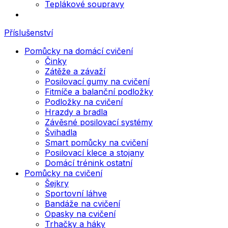
Teplákové soupravy
Příslušenství
Pomůcky na domácí cvičení
Činky
Zátěže a závaží
Posilovací gumy na cvičení
Fitmíče a balanční podložky
Podložky na cvičení
Hrazdy a bradla
Závěsné posilovací systémy
Švihadla
Smart pomůcky na cvičení
Posilovací klece a stojany
Domácí trénink ostatní
Pomůcky na cvičení
Šejkry
Sportovní láhve
Bandáže na cvičení
Opasky na cvičení
Trhačky a háky