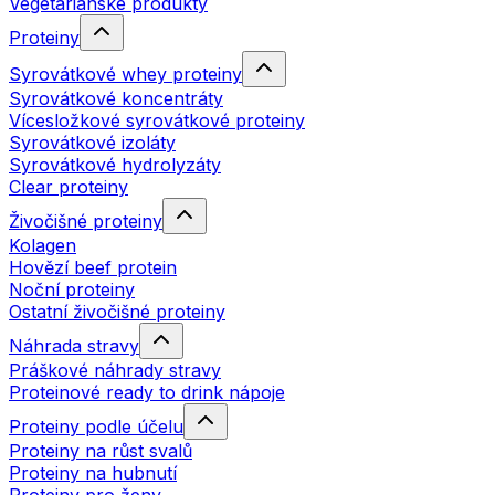
Vegetariánské produkty
Proteiny
Syrovátkové whey proteiny
Syrovátkové koncentráty
Vícesložkové syrovátkové proteiny
Syrovátkové izoláty
Syrovátkové hydrolyzáty
Clear proteiny
Živočišné proteiny
Kolagen
Hovězí beef protein
Noční proteiny
Ostatní živočišné proteiny
Náhrada stravy
Práškové náhrady stravy
Proteinové ready to drink nápoje
Proteiny podle účelu
Proteiny na růst svalů
Proteiny na hubnutí