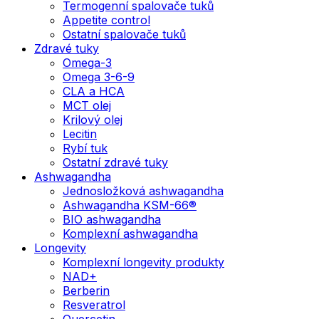
Termogenní spalovače tuků
Appetite control
Ostatní spalovače tuků
Zdravé tuky
Omega-3
Omega 3-6-9
CLA a HCA
MCT olej
Krilový olej
Lecitin
Rybí tuk
Ostatní zdravé tuky
Ashwagandha
Jednosložková ashwagandha
Ashwagandha KSM-66®
BIO ashwagandha
Komplexní ashwagandha
Longevity
Komplexní longevity produkty
NAD+
Berberin
Resveratrol
Quercetin