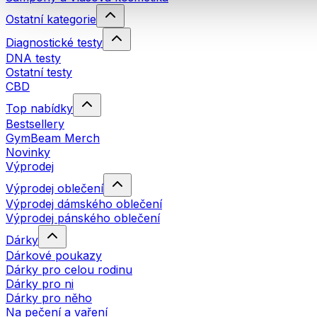
Ostatní kategorie
Diagnostické testy
DNA testy
Ostatní testy
CBD
Top nabídky
Bestsellery
GymBeam Merch
Novinky
Výprodej
Výprodej oblečení
Výprodej dámského oblečení
Výprodej pánského oblečení
Dárky
Dárkové poukazy
Dárky pro celou rodinu
Dárky pro ni
Dárky pro něho
Na pečení a vaření