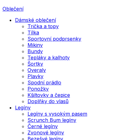
Oblečení
Dámské oblečení
Trička a topy
Tílka
Sportovní podprsenky
Mikiny
Bundy
Tepláky a kalhoty
Šortky
Overaly
Plavky
Spodní prádlo
Ponožky
Kšiltovky a čepice
Doplňky do vlasů
Legíny
Legíny s vysokým pasem
Scrunch Bum legíny
Černé legíny
Zvonové legíny
Bezešvé legíny