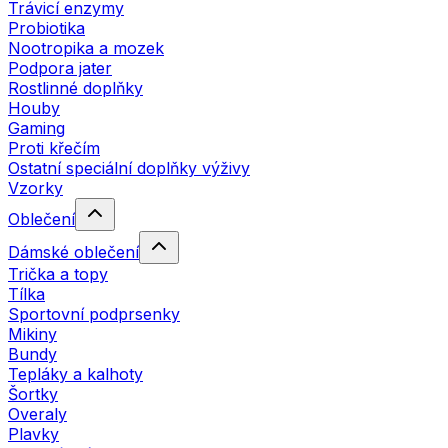
Trávicí enzymy
Probiotika
Nootropika a mozek
Podpora jater
Rostlinné doplňky
Houby
Gaming
Proti křečím
Ostatní speciální doplňky výživy
Vzorky
Oblečení
Dámské oblečení
Trička a topy
Tílka
Sportovní podprsenky
Mikiny
Bundy
Tepláky a kalhoty
Šortky
Overaly
Plavky