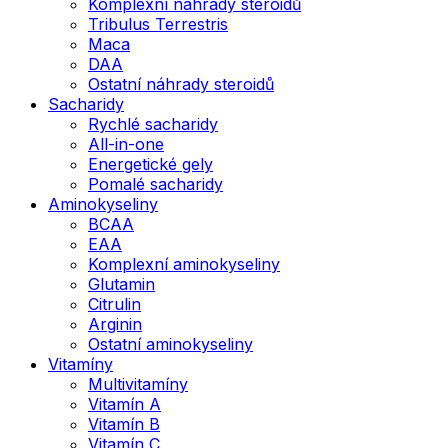
Komplexní náhrady steroidů
Tribulus Terrestris
Maca
DAA
Ostatní náhrady steroidů
Sacharidy
Rychlé sacharidy
All-in-one
Energetické gely
Pomalé sacharidy
Aminokyseliny
BCAA
EAA
Komplexní aminokyseliny
Glutamin
Citrulin
Arginin
Ostatní aminokyseliny
Vitamíny
Multivitamíny
Vitamín A
Vitamín B
Vitamín C