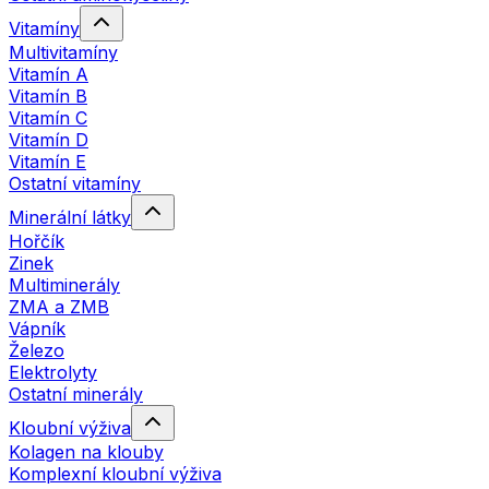
Vitamíny
Multivitamíny
Vitamín A
Vitamín B
Vitamín C
Vitamín D
Vitamín E
Ostatní vitamíny
Minerální látky
Hořčík
Zinek
Multiminerály
ZMA a ZMB
Vápník
Železo
Elektrolyty
Ostatní minerály
Kloubní výživa
Kolagen na klouby
Komplexní kloubní výživa