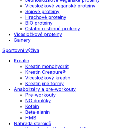
Vícesložkové veganské proteiny
Sójové proteiny
Hrachové proteiny
BIO proteiny
Ostatní rostlinné proteiny
Vícesložkové proteiny
Gainery
Sportovní výživa
Kreatin
Kreatin monohydrát
Kreatin Creapure®
Vícesložkový kreatin
Kreatin jiné formy
Anabolizéry a pre-workouty
Pre-workouty
NO doplňky
Kofein
Beta-alanin
HMB
Náhrada steroidů