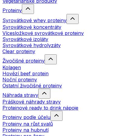
Vegetariánské produkty
Proteiny
Syrovátkové whey proteiny
Syrovátkové koncentráty
Vícesložkové syrovátkové proteiny
Syrovátkové izoláty
Syrovátkové hydrolyzáty
Clear proteiny
Živočišné proteiny
Kolagen
Hovězí beef protein
Noční proteiny
Ostatní živočišné proteiny
Náhrada stravy
Práškové náhrady stravy
Proteinové ready to drink nápoje
Proteiny podle účelu
Proteiny na růst svalů
Proteiny na hubnutí