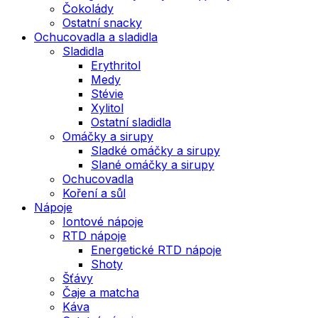
Čokolády
Ostatní snacky
Ochucovadla a sladidla
Sladidla
Erythritol
Medy
Stévie
Xylitol
Ostatní sladidla
Omáčky a sirupy
Sladké omáčky a sirupy
Slané omáčky a sirupy
Ochucovadla
Koření a sůl
Nápoje
Iontové nápoje
RTD nápoje
Energetické RTD nápoje
Shoty
Šťávy
Čaje a matcha
Káva