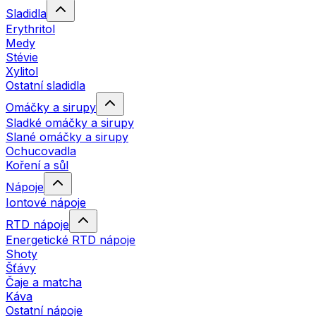
Sladidla
Erythritol
Medy
Stévie
Xylitol
Ostatní sladidla
Omáčky a sirupy
Sladké omáčky a sirupy
Slané omáčky a sirupy
Ochucovadla
Koření a sůl
Nápoje
Iontové nápoje
RTD nápoje
Energetické RTD nápoje
Shoty
Šťávy
Čaje a matcha
Káva
Ostatní nápoje