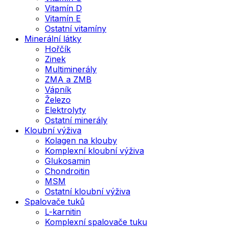
Vitamín D
Vitamín E
Ostatní vitamíny
Minerální látky
Hořčík
Zinek
Multiminerály
ZMA a ZMB
Vápník
Železo
Elektrolyty
Ostatní minerály
Kloubní výživa
Kolagen na klouby
Komplexní kloubní výživa
Glukosamin
Chondroitin
MSM
Ostatní kloubní výživa
Spalovače tuků
L-karnitin
Komplexní spalovače tuku