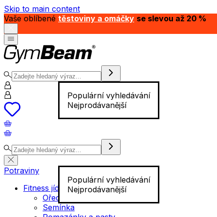
Skip to main content
Vaše oblíbené
těstoviny a omáčky
se slevou až 20 %
Populární vyhledávání
Nejprodávanější
Potraviny
Populární vyhledávání
Fitness jídlo
Nejprodávanější
Ořechy
Semínka
Pomazánky a pasty