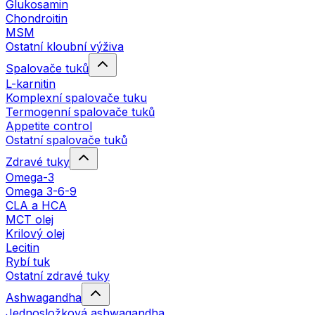
Glukosamin
Chondroitin
MSM
Ostatní kloubní výživa
Spalovače tuků
L-karnitin
Komplexní spalovače tuku
Termogenní spalovače tuků
Appetite control
Ostatní spalovače tuků
Zdravé tuky
Omega-3
Omega 3-6-9
CLA a HCA
MCT olej
Krilový olej
Lecitin
Rybí tuk
Ostatní zdravé tuky
Ashwagandha
Jednosložková ashwagandha