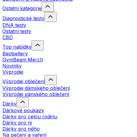
Ostatní kategorie
Diagnostické testy
DNA testy
Ostatní testy
CBD
Top nabídky
Bestsellery
GymBeam Merch
Novinky
Výprodej
Výprodej oblečení
Výprodej dámského oblečení
Výprodej pánského oblečení
Dárky
Dárkové poukazy
Dárky pro celou rodinu
Dárky pro ni
Dárky pro něho
Na pečení a vaření