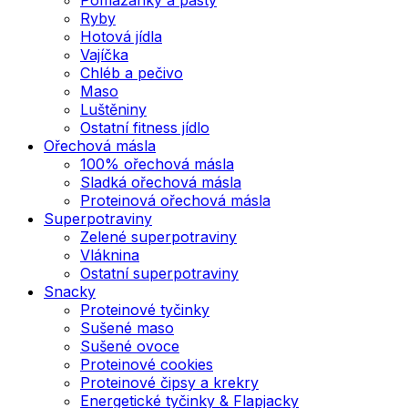
Ryby
Hotová jídla
Vajíčka
Chléb a pečivo
Maso
Luštěniny
Ostatní fitness jídlo
Ořechová másla
100% ořechová másla
Sladká ořechová másla
Proteinová ořechová másla
Superpotraviny
Zelené superpotraviny
Vláknina
Ostatní superpotraviny
Snacky
Proteinové tyčinky
Sušené maso
Sušené ovoce
Proteinové cookies
Proteinové čipsy a krekry
Energetické tyčinky & Flapjacky