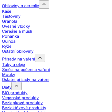
Obiloviny a cereálie
Kaše
Těstoviny
Granola
Ovesné vločky
Cereálie a müsli
Pohanka
Quinoa
Rýže
Ostatní obiloviny
Přísady na vaření
Tuky a oleje
Směsi na pečení a vaření
Mouky
Ostatní přísady na vaření
Diety
BIO produkty
Veganské produkty
Bezlepkové produkty
Bezlaktózové produkty