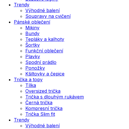
Trendy
Výhodné balení
Soupravy na cvičení
Pánské oblečení
Mikiny
Bundy
Tepláky a kalhoty
Šortky
Funkční oblečení
Plavky
Spodní prádlo
Ponožky
Kšiltovky a čepice
Trička a topy
Tílka
Oversized trička
Trička s dlouhým rukávem
Černá trička
Kompresní trička
Trička Slim fit
Trendy
Výhodné balení