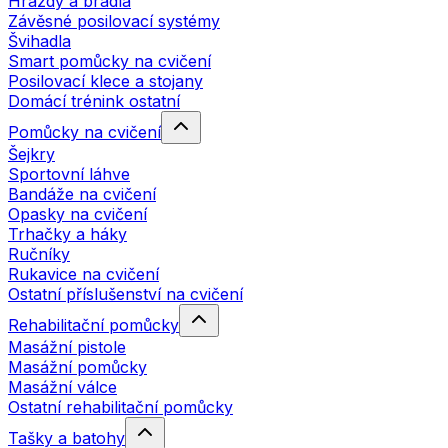
Hrazdy a bradla
Závěsné posilovací systémy
Švihadla
Smart pomůcky na cvičení
Posilovací klece a stojany
Domácí trénink ostatní
Pomůcky na cvičení
Šejkry
Sportovní láhve
Bandáže na cvičení
Opasky na cvičení
Trhačky a háky
Ručníky
Rukavice na cvičení
Ostatní příslušenství na cvičení
Rehabilitační pomůcky
Masážní pistole
Masážní pomůcky
Masážní válce
Ostatní rehabilitační pomůcky
Tašky a batohy