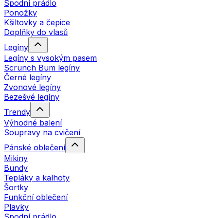
Spodní prádlo
Ponožky
Kšiltovky a čepice
Doplňky do vlasů
Legíny
Legíny s vysokým pasem
Scrunch Bum legíny
Černé legíny
Zvonové legíny
Bezešvé legíny
Trendy
Výhodné balení
Soupravy na cvičení
Pánské oblečení
Mikiny
Bundy
Tepláky a kalhoty
Šortky
Funkční oblečení
Plavky
Spodní prádlo