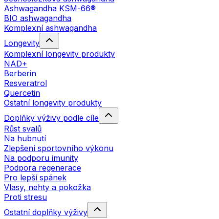
Ashwagandha KSM-66®
BIO ashwagandha
Komplexní ashwagandha
Longevity
Komplexní longevity produkty
NAD+
Berberin
Resveratrol
Quercetin
Ostatní longevity produkty
Doplňky výživy podle cíle
Růst svalů
Na hubnutí
Zlepšení sportovního výkonu
Na podporu imunity
Podpora regenerace
Pro lepší spánek
Vlasy, nehty a pokožka
Proti stresu
Ostatní doplňky výživy