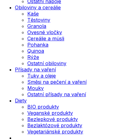
Ostatní nápoje
Obiloviny a cereálie
Kaše
Těstoviny
Granola
Ovesné vločky
Cereálie a müsli
Pohanka
Quinoa
Rýže
Ostatní obiloviny
Přísady na vaření
Tuky a oleje
Směsi na pečení a vaření
Mouky
Ostatní přísady na vaření
Diety
BIO produkty
Veganské produkty
Bezlepkové produkty
Bezlaktózové produkty
Vegetariánské produkty