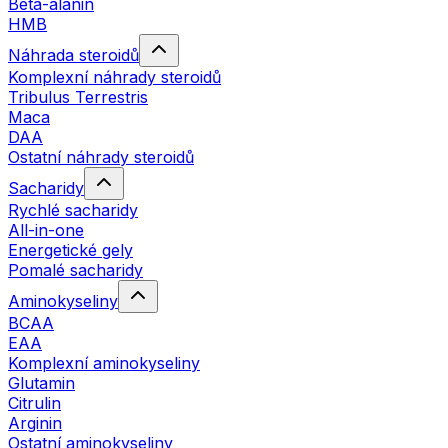
Beta-alanin
HMB
Náhrada steroidů
Komplexní náhrady steroidů
Tribulus Terrestris
Maca
DAA
Ostatní náhrady steroidů
Sacharidy
Rychlé sacharidy
All-in-one
Energetické gely
Pomalé sacharidy
Aminokyseliny
BCAA
EAA
Komplexní aminokyseliny
Glutamin
Citrulin
Arginin
Ostatní aminokyseliny