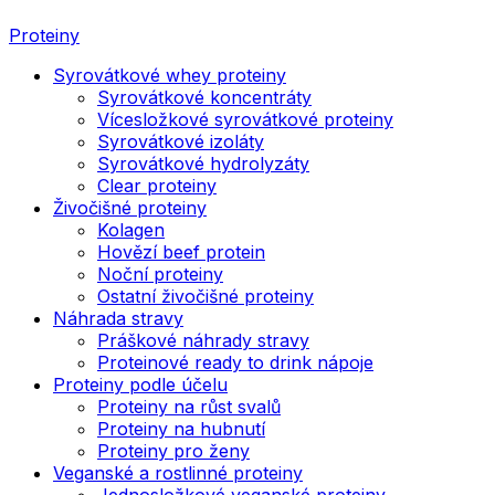
Proteiny
Syrovátkové whey proteiny
Syrovátkové koncentráty
Vícesložkové syrovátkové proteiny
Syrovátkové izoláty
Syrovátkové hydrolyzáty
Clear proteiny
Živočišné proteiny
Kolagen
Hovězí beef protein
Noční proteiny
Ostatní živočišné proteiny
Náhrada stravy
Práškové náhrady stravy
Proteinové ready to drink nápoje
Proteiny podle účelu
Proteiny na růst svalů
Proteiny na hubnutí
Proteiny pro ženy
Veganské a rostlinné proteiny
Jednosložkové veganské proteiny