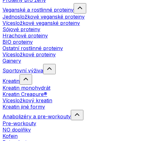
Proteiny pro ženy
Veganské a rostlinné proteiny
Jednosložkové veganské proteiny
Vícesložkové veganské proteiny
Sójové proteiny
Hrachové proteiny
BIO proteiny
Ostatní rostlinné proteiny
Vícesložkové proteiny
Gainery
Sportovní výživa
Kreatin
Kreatin monohydrát
Kreatin Creapure®
Vícesložkový kreatin
Kreatin jiné formy
Anabolizéry a pre-workouty
Pre-workouty
NO doplňky
Kofein