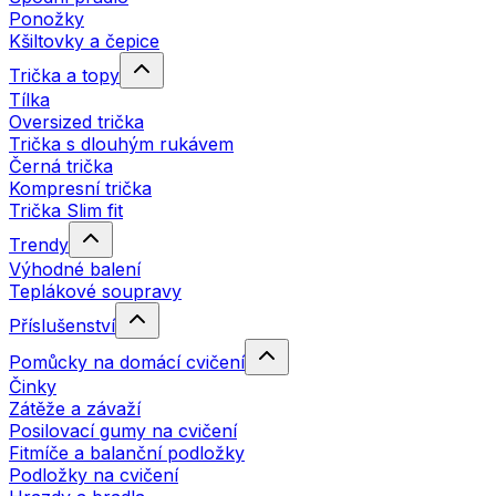
Ponožky
Kšiltovky a čepice
Trička a topy
Tílka
Oversized trička
Trička s dlouhým rukávem
Černá trička
Kompresní trička
Trička Slim fit
Trendy
Výhodné balení
Teplákové soupravy
Příslušenství
Pomůcky na domácí cvičení
Činky
Zátěže a závaží
Posilovací gumy na cvičení
Fitmíče a balanční podložky
Podložky na cvičení