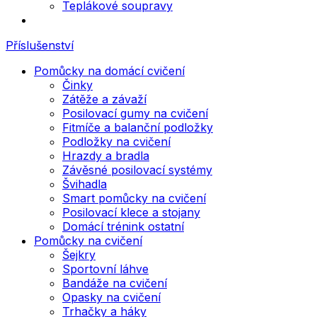
Teplákové soupravy
Příslušenství
Pomůcky na domácí cvičení
Činky
Zátěže a závaží
Posilovací gumy na cvičení
Fitmíče a balanční podložky
Podložky na cvičení
Hrazdy a bradla
Závěsné posilovací systémy
Švihadla
Smart pomůcky na cvičení
Posilovací klece a stojany
Domácí trénink ostatní
Pomůcky na cvičení
Šejkry
Sportovní láhve
Bandáže na cvičení
Opasky na cvičení
Trhačky a háky