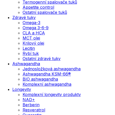
Termogenní spalovače tuků
Appetite control
Ostatní spalovače tuků
Zdravé tuky
Omega-3
Omega 3-6-9
CLA a HCA
MCT olej
Krilový olej
Lecitin
Rybí tuk
Ostatní zdravé tuky
Ashwagandha
Jednosložková ashwagandha
Ashwagandha KSM-66®
BIO ashwagandha
Komplexní ashwagandha
Longevity
Komplexní longevity produkty
NAD+
Berberin
Resveratrol
Quercetin