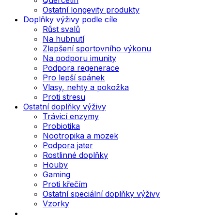
Ostatní longevity produkty
Doplňky výživy podle cíle
Růst svalů
Na hubnutí
Zlepšení sportovního výkonu
Na podporu imunity
Podpora regenerace
Pro lepší spánek
Vlasy, nehty a pokožka
Proti stresu
Ostatní doplňky výživy
Trávicí enzymy
Probiotika
Nootropika a mozek
Podpora jater
Rostlinné doplňky
Houby
Gaming
Proti křečím
Ostatní speciální doplňky výživy
Vzorky