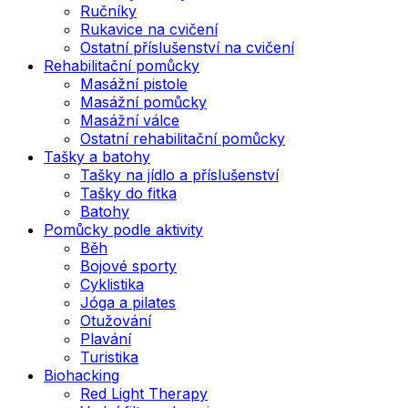
Ručníky
Rukavice na cvičení
Ostatní příslušenství na cvičení
Rehabilitační pomůcky
Masážní pistole
Masážní pomůcky
Masážní válce
Ostatní rehabilitační pomůcky
Tašky a batohy
Tašky na jídlo a příslušenství
Tašky do fitka
Batohy
Pomůcky podle aktivity
Běh
Bojové sporty
Cyklistika
Jóga a pilates
Otužování
Plavání
Turistika
Biohacking
Red Light Therapy