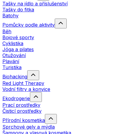
Tašky na jídlo a příslušenství
Tašky do fitka
Batohy
Pomůcky podle aktivity
Běh
Bojové sporty
Cyklistika
Jóga a pilates
Otužování
Plavání
Turistika
Biohacking
Red Light Therapy
Vodní filtry a konvice
Ekodrogerie
Prací prostředky
Čisticí prostředky
Přírodní kosmetika
Sprchové gely a mýdla
Šampony a vlasová kosmetika