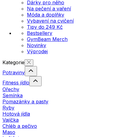
Dárky pro něho
Na pečení a vaření
Móda a doplňky
Vybavení na cvičení
Tipy do 249 Kč
Bestsellery
GymBeam Merch
Novinky
Výprodej
Kategorie
Potraviny
Fitness jídlo
Ořechy
Semínka
Pomazánky a pasty
Ryby
Hotová jídla
Vajíčka
Chléb a pečivo
Maso