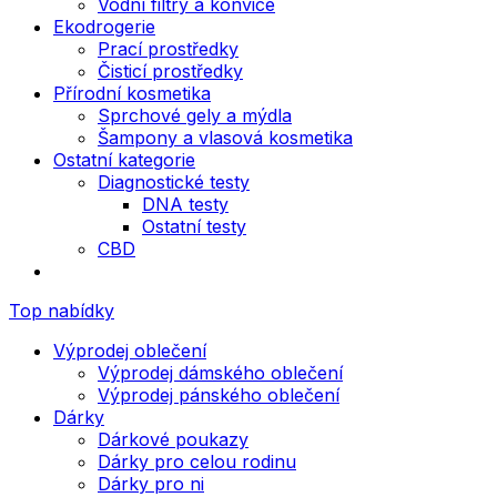
Vodní filtry a konvice
Ekodrogerie
Prací prostředky
Čisticí prostředky
Přírodní kosmetika
Sprchové gely a mýdla
Šampony a vlasová kosmetika
Ostatní kategorie
Diagnostické testy
DNA testy
Ostatní testy
CBD
Top nabídky
Výprodej oblečení
Výprodej dámského oblečení
Výprodej pánského oblečení
Dárky
Dárkové poukazy
Dárky pro celou rodinu
Dárky pro ni