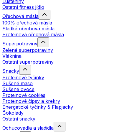
Luštěniny
Ostatní fitness jídlo
Ořechová másla
100% ořechová másla
Sladká ořechová másla
Proteinová ořechová másla
Superpotraviny
Zelené superpotraviny
Vláknina
Ostatní superpotraviny
Snacky
Proteinové tyčinky
Sušené maso
Sušené ovoce
Proteinové cookies
Proteinové čipsy a krekry
Energetické tyčinky & Flapjacky
Čokolády
Ostatní snacky
Ochucovadla a sladidla