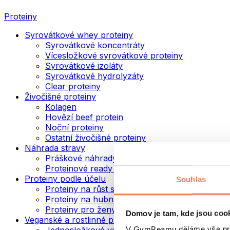
Proteiny
Syrovátkové whey proteiny
Syrovátkové koncentráty
Vícesložkové syrovátkové proteiny
Syrovátkové izoláty
Syrovátkové hydrolyzáty
Clear proteiny
Živočišné proteiny
Kolagen
Hovězí beef protein
Noční proteiny
Ostatní živočišné proteiny
Náhrada stravy
Práškové náhrady stravy
Proteinové ready to drink nápoje
Proteiny podle účelu
Souhlas
Proteiny na růst svalů
Proteiny na hubnutí
Proteiny pro ženy
Domov je tam, kde jsou coo
Veganské a rostlinné proteiny
V GymBeamu děláme vše prot
Jednosložkové veganské proteiny