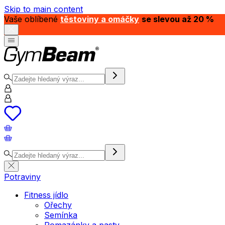
Skip to main content
Vaše oblíbené
těstoviny a omáčky
se slevou až 20 %
Potraviny
Fitness jídlo
Ořechy
Semínka
Pomazánky a pasty