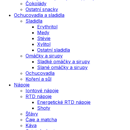
Čokolády
Ostatní snacky
Ochucovadla a sladidla
Sladidla
Erythritol
Medy
Stévie
Xylitol
Ostatní sladidla
Omáčky a sirupy
Sladké omáčky a sirupy
Slané omáčky a sirupy
Ochucovadla
Koření a sůl
Nápoje
Iontové nápoje
RTD nápoje
Energetické RTD nápoje
Shoty
Šťávy
Čaje a matcha
Káva