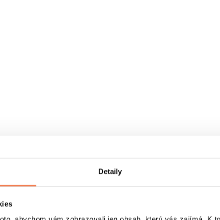
Detaily
kies
o, abychom vám zobrazovali jen obsah, který vás zajímá. K t