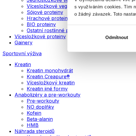
Vícesložkové veganské proteiny
s využíváním cookies. Tím 
Sójové proteiny
o žádný závazek. Toto nasta
Hrachové proteiny
BIO proteiny
Ostatní rostlinné proteiny
Vícesložkové proteiny
Odmítnout
Gainery
Sportovní výživa
Kreatin
Kreatin monohydrát
Kreatin Creapure®
Vícesložkový kreatin
Kreatin jiné formy
Anabolizéry a pre-workouty
Pre-workouty
NO doplňky
Kofein
Beta-alanin
HMB
Náhrada steroidů