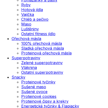
Ryby
Hotová jídla
Vajíčka
Chléb a pečivo
Maso
Luštěniny
Ostatní fitness jídlo
Ořechová másla
100% ořechová másla
Sladká ořechová másla
Proteinová ořechová másla
Superpotraviny
Zelené superpotraviny
Vláknina
Ostatní superpotraviny
Snacky
Proteinové tyčinky
Sušené maso
Sušené ovoce
Proteinové cookies
Proteinové čipsy a krekry
Energetické tyčinky & Flapjacky