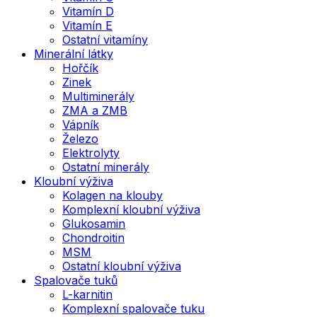
Vitamín D
Vitamín E
Ostatní vitamíny
Minerální látky
Hořčík
Zinek
Multiminerály
ZMA a ZMB
Vápník
Železo
Elektrolyty
Ostatní minerály
Kloubní výživa
Kolagen na klouby
Komplexní kloubní výživa
Glukosamin
Chondroitin
MSM
Ostatní kloubní výživa
Spalovače tuků
L-karnitin
Komplexní spalovače tuku