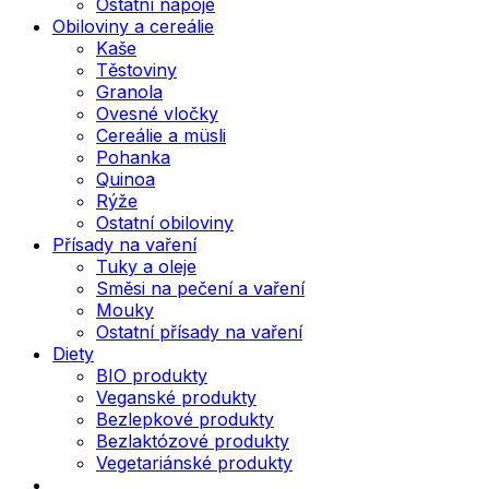
Ostatní nápoje
Obiloviny a cereálie
Kaše
Těstoviny
Granola
Ovesné vločky
Cereálie a müsli
Pohanka
Quinoa
Rýže
Ostatní obiloviny
Přísady na vaření
Tuky a oleje
Směsi na pečení a vaření
Mouky
Ostatní přísady na vaření
Diety
BIO produkty
Veganské produkty
Bezlepkové produkty
Bezlaktózové produkty
Vegetariánské produkty