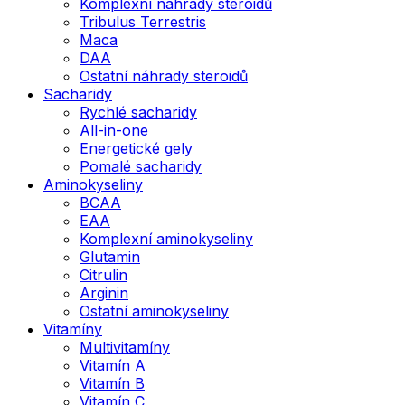
Komplexní náhrady steroidů
Tribulus Terrestris
Maca
DAA
Ostatní náhrady steroidů
Sacharidy
Rychlé sacharidy
All-in-one
Energetické gely
Pomalé sacharidy
Aminokyseliny
BCAA
EAA
Komplexní aminokyseliny
Glutamin
Citrulin
Arginin
Ostatní aminokyseliny
Vitamíny
Multivitamíny
Vitamín A
Vitamín B
Vitamín C