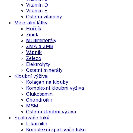
Vitamín D
Vitamín E
Ostatní vitamíny
Minerální látky
Hořčík
Zinek
Multiminerály
ZMA a ZMB
Vápník
Železo
Elektrolyty
Ostatní minerály
Kloubní výživa
Kolagen na klouby
Komplexní kloubní výživa
Glukosamin
Chondroitin
MSM
Ostatní kloubní výživa
Spalovače tuků
L-karnitin
Komplexní spalovače tuku