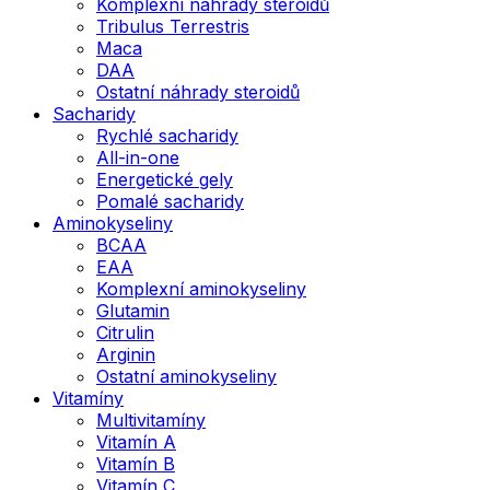
Komplexní náhrady steroidů
Tribulus Terrestris
Maca
DAA
Ostatní náhrady steroidů
Sacharidy
Rychlé sacharidy
All-in-one
Energetické gely
Pomalé sacharidy
Aminokyseliny
BCAA
EAA
Komplexní aminokyseliny
Glutamin
Citrulin
Arginin
Ostatní aminokyseliny
Vitamíny
Multivitamíny
Vitamín A
Vitamín B
Vitamín C