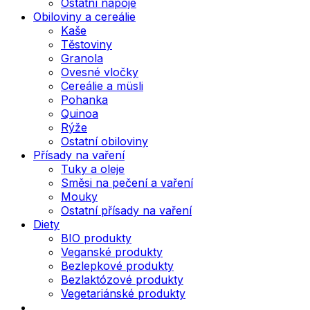
Ostatní nápoje
Obiloviny a cereálie
Kaše
Těstoviny
Granola
Ovesné vločky
Cereálie a müsli
Pohanka
Quinoa
Rýže
Ostatní obiloviny
Přísady na vaření
Tuky a oleje
Směsi na pečení a vaření
Mouky
Ostatní přísady na vaření
Diety
BIO produkty
Veganské produkty
Bezlepkové produkty
Bezlaktózové produkty
Vegetariánské produkty