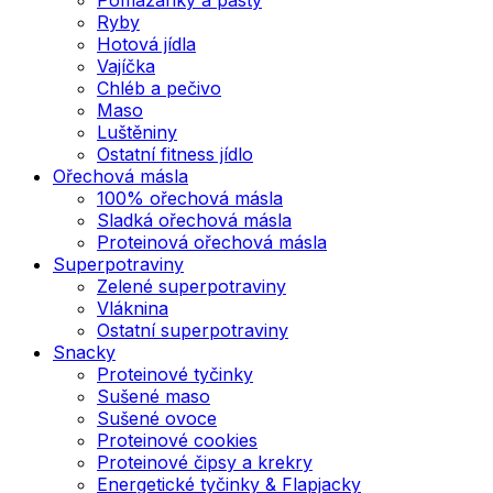
Ryby
Hotová jídla
Vajíčka
Chléb a pečivo
Maso
Luštěniny
Ostatní fitness jídlo
Ořechová másla
100% ořechová másla
Sladká ořechová másla
Proteinová ořechová másla
Superpotraviny
Zelené superpotraviny
Vláknina
Ostatní superpotraviny
Snacky
Proteinové tyčinky
Sušené maso
Sušené ovoce
Proteinové cookies
Proteinové čipsy a krekry
Energetické tyčinky & Flapjacky