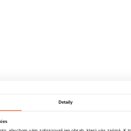
Detaily
kies
o, abychom vám zobrazovali jen obsah, který vás zajímá. K t