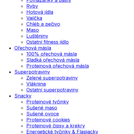
Ryby
Hotová jídla
Vajíčka
Chléb a pečivo
Maso
Luštěniny
Ostatní fitness jídlo
Ořechová másla
100% ořechová másla
Sladká ořechová másla
Proteinová ořechová másla
Superpotraviny
Zelené superpotraviny
Vláknina
Ostatní superpotraviny
Snacky
Proteinové tyčinky
Sušené maso
Sušené ovoce
Proteinové cookies
Proteinové čipsy a krekry
Energetické tyčinky & Flapjacky