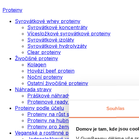
Proteiny
Syrovátkové whey proteiny
Syrovátkové koncentráty
Vícesložkové syrovátkové proteiny
Syrovátkové izoláty
Syrovátkové hydrolyzáty
Clear proteiny
Živočišné proteiny
Kolagen
Hovězí beef protein
Noční proteiny
Ostatní živočišné proteiny
Náhrada stravy
Práškové náhrady stravy
Proteinové ready to drink nápoje
Proteiny podle účelu
Souhlas
Proteiny na růst svalů
Proteiny na hubnutí
Proteiny pro ženy
Domov je tam, kde jsou coo
Veganské a rostlinné proteiny
V GymBeamu děláme vše prot
Jednosložkové veganské proteiny