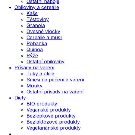
Ostatní nápoje
Obiloviny a cereálie
Kaše
Těstoviny
Granola
Ovesné vločky
Cereálie a müsli
Pohanka
Quinoa
Rýže
Ostatní obiloviny
Přísady na vaření
Tuky a oleje
Směsi na pečení a vaření
Mouky
Ostatní přísady na vaření
Diety
BIO produkty
Veganské produkty
Bezlepkové produkty
Bezlaktózové produkty
Vegetariánské produkty