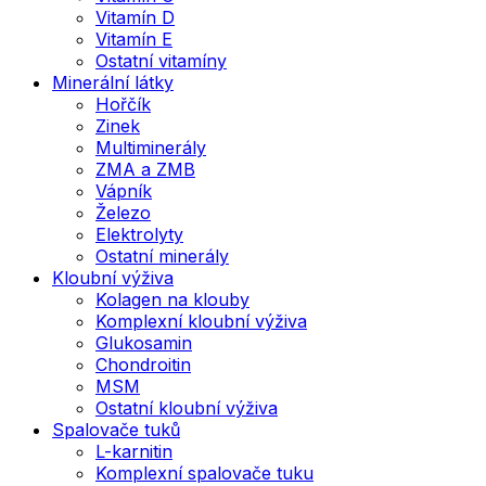
Vitamín D
Vitamín E
Ostatní vitamíny
Minerální látky
Hořčík
Zinek
Multiminerály
ZMA a ZMB
Vápník
Železo
Elektrolyty
Ostatní minerály
Kloubní výživa
Kolagen na klouby
Komplexní kloubní výživa
Glukosamin
Chondroitin
MSM
Ostatní kloubní výživa
Spalovače tuků
L-karnitin
Komplexní spalovače tuku