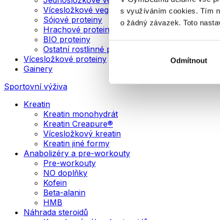
Vícesložkové veganské proteiny
s využíváním cookies. Tím 
Sójové proteiny
o žádný závazek. Toto nasta
Hrachové proteiny
BIO proteiny
Ostatní rostlinné proteiny
Vícesložkové proteiny
Odmítnout
Gainery
Sportovní výživa
Kreatin
Kreatin monohydrát
Kreatin Creapure®
Vícesložkový kreatin
Kreatin jiné formy
Anabolizéry a pre-workouty
Pre-workouty
NO doplňky
Kofein
Beta-alanin
HMB
Náhrada steroidů