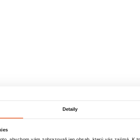
Detaily
kies
o, abychom vám zobrazovali jen obsah, který vás zajímá. K t