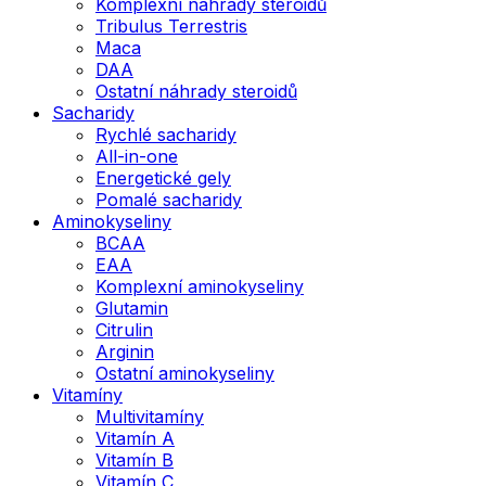
Komplexní náhrady steroidů
Tribulus Terrestris
Maca
DAA
Ostatní náhrady steroidů
Sacharidy
Rychlé sacharidy
All-in-one
Energetické gely
Pomalé sacharidy
Aminokyseliny
BCAA
EAA
Komplexní aminokyseliny
Glutamin
Citrulin
Arginin
Ostatní aminokyseliny
Vitamíny
Multivitamíny
Vitamín A
Vitamín B
Vitamín C