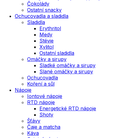
Čokolády
Ostatní snacky
Ochucovadla a sladidla
Sladidla
Erythritol
Medy
Stévie
Xylitol
Ostatní sladidla
Omáčky a sirupy
Sladké omáčky a sirupy
Slané omáčky a sirupy
Ochucovadla
Koření a sůl
Nápoje
Iontové nápoje
RTD nápoje
Energetické RTD nápoje
Shoty
Šťávy
Čaje a matcha
Káva