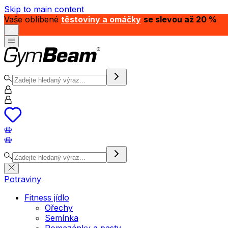
Skip to main content
Vaše oblíbené
těstoviny a omáčky
se slevou až 20 %
Potraviny
Fitness jídlo
Ořechy
Semínka
Pomazánky a pasty