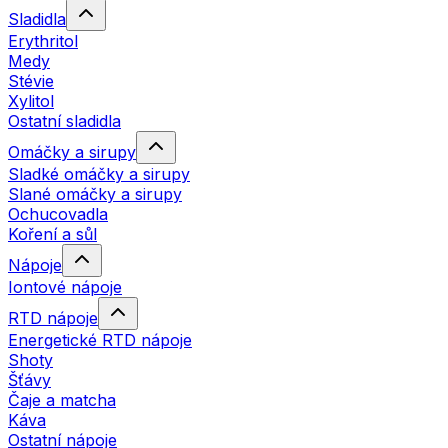
Sladidla
Erythritol
Medy
Stévie
Xylitol
Ostatní sladidla
Omáčky a sirupy
Sladké omáčky a sirupy
Slané omáčky a sirupy
Ochucovadla
Koření a sůl
Nápoje
Iontové nápoje
RTD nápoje
Energetické RTD nápoje
Shoty
Šťávy
Čaje a matcha
Káva
Ostatní nápoje