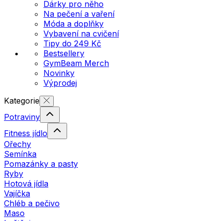
Dárky pro něho
Na pečení a vaření
Móda a doplňky
Vybavení na cvičení
Tipy do 249 Kč
Bestsellery
GymBeam Merch
Novinky
Výprodej
Kategorie
Potraviny
Fitness jídlo
Ořechy
Semínka
Pomazánky a pasty
Ryby
Hotová jídla
Vajíčka
Chléb a pečivo
Maso