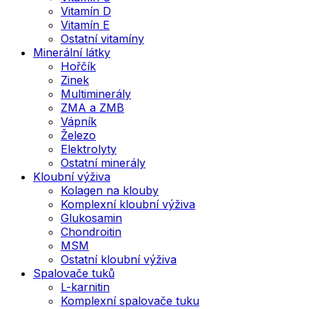
Vitamín D
Vitamín E
Ostatní vitamíny
Minerální látky
Hořčík
Zinek
Multiminerály
ZMA a ZMB
Vápník
Železo
Elektrolyty
Ostatní minerály
Kloubní výživa
Kolagen na klouby
Komplexní kloubní výživa
Glukosamin
Chondroitin
MSM
Ostatní kloubní výživa
Spalovače tuků
L-karnitin
Komplexní spalovače tuku