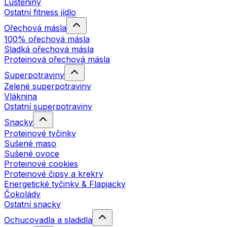
Luštěniny
Ostatní fitness jídlo
Ořechová másla
100% ořechová másla
Sladká ořechová másla
Proteinová ořechová másla
Superpotraviny
Zelené superpotraviny
Vláknina
Ostatní superpotraviny
Snacky
Proteinové tyčinky
Sušené maso
Sušené ovoce
Proteinové cookies
Proteinové čipsy a krekry
Energetické tyčinky & Flapjacky
Čokolády
Ostatní snacky
Ochucovadla a sladidla