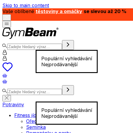
Skip to main content
Vaše oblíbené
těstoviny a omáčky
se slevou až 20 %
Populární vyhledávání
Nejprodávanější
Potraviny
Populární vyhledávání
Fitness jídlo
Nejprodávanější
Ořechy
Semínka
Pomazánky a pasty