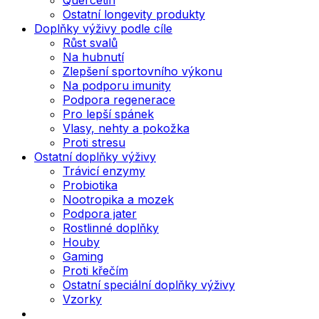
Ostatní longevity produkty
Doplňky výživy podle cíle
Růst svalů
Na hubnutí
Zlepšení sportovního výkonu
Na podporu imunity
Podpora regenerace
Pro lepší spánek
Vlasy, nehty a pokožka
Proti stresu
Ostatní doplňky výživy
Trávicí enzymy
Probiotika
Nootropika a mozek
Podpora jater
Rostlinné doplňky
Houby
Gaming
Proti křečím
Ostatní speciální doplňky výživy
Vzorky