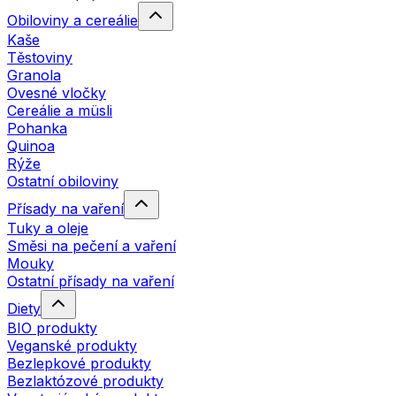
Obiloviny a cereálie
Kaše
Těstoviny
Granola
Ovesné vločky
Cereálie a müsli
Pohanka
Quinoa
Rýže
Ostatní obiloviny
Přísady na vaření
Tuky a oleje
Směsi na pečení a vaření
Mouky
Ostatní přísady na vaření
Diety
BIO produkty
Veganské produkty
Bezlepkové produkty
Bezlaktózové produkty