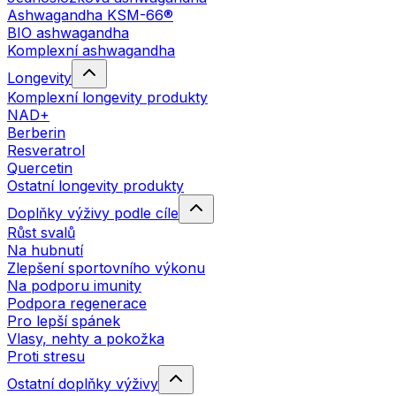
Ashwagandha KSM-66®
BIO ashwagandha
Komplexní ashwagandha
Longevity
Komplexní longevity produkty
NAD+
Berberin
Resveratrol
Quercetin
Ostatní longevity produkty
Doplňky výživy podle cíle
Růst svalů
Na hubnutí
Zlepšení sportovního výkonu
Na podporu imunity
Podpora regenerace
Pro lepší spánek
Vlasy, nehty a pokožka
Proti stresu
Ostatní doplňky výživy