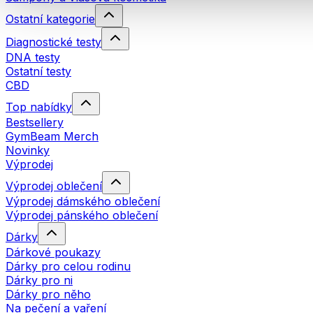
Ostatní kategorie
Diagnostické testy
DNA testy
Ostatní testy
CBD
Top nabídky
Bestsellery
GymBeam Merch
Novinky
Výprodej
Výprodej oblečení
Výprodej dámského oblečení
Výprodej pánského oblečení
Dárky
Dárkové poukazy
Dárky pro celou rodinu
Dárky pro ni
Dárky pro něho
Na pečení a vaření