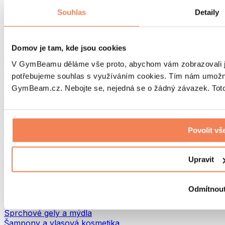
Tašky na jídlo a příslušenství
Souhlas
Detaily
Tašky do fitka
Batohy
Pomůcky podle aktivity
Domov je tam, kde jsou cookies
Běh
Bojové sporty
V GymBeamu děláme vše proto, abychom vám zobrazovali je
Cyklistika
potřebujeme souhlas s využíváním cookies. Tím nám umožní
Jóga a pilates
GymBeam.cz. Nebojte se, nejedná se o žádný závazek. Toto 
Otužování
Plavání
Turistika
Biohacking
Povolit vš
Red Light Therapy
Vodní filtry a konvice
Upravit
Ekodrogerie
Prací prostředky
Čisticí prostředky
Odmítnou
Přírodní kosmetika
Sprchové gely a mýdla
Šampony a vlasová kosmetika