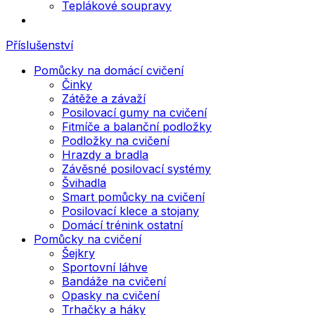
Teplákové soupravy
Příslušenství
Pomůcky na domácí cvičení
Činky
Zátěže a závaží
Posilovací gumy na cvičení
Fitmíče a balanční podložky
Podložky na cvičení
Hrazdy a bradla
Závěsné posilovací systémy
Švihadla
Smart pomůcky na cvičení
Posilovací klece a stojany
Domácí trénink ostatní
Pomůcky na cvičení
Šejkry
Sportovní láhve
Bandáže na cvičení
Opasky na cvičení
Trhačky a háky