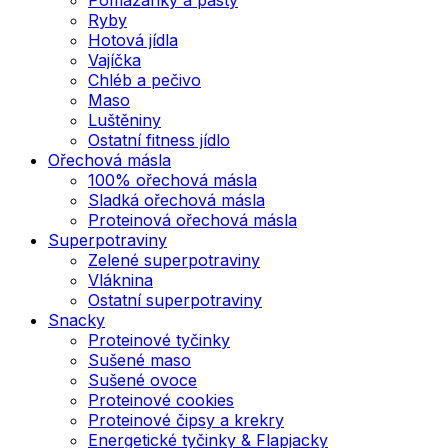
Ryby
Hotová jídla
Vajíčka
Chléb a pečivo
Maso
Luštěniny
Ostatní fitness jídlo
Ořechová másla
100% ořechová másla
Sladká ořechová másla
Proteinová ořechová másla
Superpotraviny
Zelené superpotraviny
Vláknina
Ostatní superpotraviny
Snacky
Proteinové tyčinky
Sušené maso
Sušené ovoce
Proteinové cookies
Proteinové čipsy a krekry
Energetické tyčinky & Flapjacky