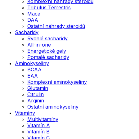
Komplexní náhrady steroidů
Tribulus Terrestris
Maca
DAA
Ostatní náhrady steroidů
Sacharidy
Rychlé sacharidy
All-in-one
Energetické gely
Pomalé sacharidy
Aminokyseliny
BCAA
EAA
Komplexní aminokyseliny
Glutamin
Citrulin
Arginin
Ostatní aminokyseliny
Vitamíny
Multivitamíny
Vitamín A
Vitamín B
Vitamín C