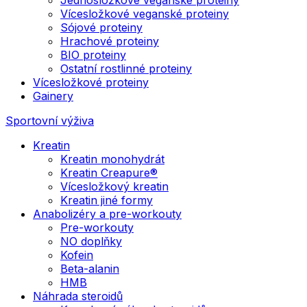
Vícesložkové veganské proteiny
Sójové proteiny
Hrachové proteiny
BIO proteiny
Ostatní rostlinné proteiny
Vícesložkové proteiny
Gainery
Sportovní výživa
Kreatin
Kreatin monohydrát
Kreatin Creapure®
Vícesložkový kreatin
Kreatin jiné formy
Anabolizéry a pre-workouty
Pre-workouty
NO doplňky
Kofein
Beta-alanin
HMB
Náhrada steroidů