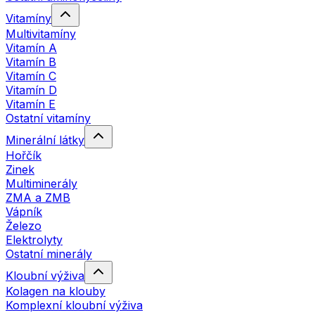
Vitamíny
Multivitamíny
Vitamín A
Vitamín B
Vitamín C
Vitamín D
Vitamín E
Ostatní vitamíny
Minerální látky
Hořčík
Zinek
Multiminerály
ZMA a ZMB
Vápník
Železo
Elektrolyty
Ostatní minerály
Kloubní výživa
Kolagen na klouby
Komplexní kloubní výživa