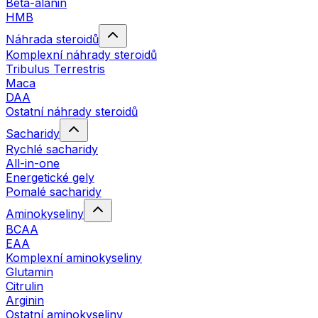
Beta-alanin
HMB
Náhrada steroidů
Komplexní náhrady steroidů
Tribulus Terrestris
Maca
DAA
Ostatní náhrady steroidů
Sacharidy
Rychlé sacharidy
All-in-one
Energetické gely
Pomalé sacharidy
Aminokyseliny
BCAA
EAA
Komplexní aminokyseliny
Glutamin
Citrulin
Arginin
Ostatní aminokyseliny