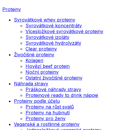
Proteiny
Syrovátkové whey proteiny
Syrovátkové koncentráty
Vícesložkové syrovátkové proteiny
Syrovátkové izoláty
Syrovátkové hydrolyzáty
Clear proteiny
Živočišné proteiny
Kolagen
Hovězí beef protein
Noční proteiny
Ostatní živočišné proteiny
Náhrada stravy
Práškové náhrady stravy
Proteinové ready to drink nápoje
Proteiny podle účelu
Proteiny na růst svalů
Proteiny na hubnutí
Proteiny pro ženy
Veganské a rostlinné proteiny
Jednosložkové veganské proteiny