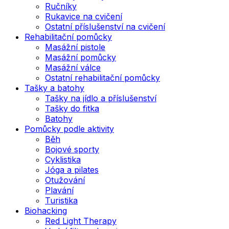
Ručníky
Rukavice na cvičení
Ostatní příslušenství na cvičení
Rehabilitační pomůcky
Masážní pistole
Masážní pomůcky
Masážní válce
Ostatní rehabilitační pomůcky
Tašky a batohy
Tašky na jídlo a příslušenství
Tašky do fitka
Batohy
Pomůcky podle aktivity
Běh
Bojové sporty
Cyklistika
Jóga a pilates
Otužování
Plavání
Turistika
Biohacking
Red Light Therapy