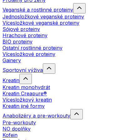
Proteiny pro ženy
Veganské a rostlinné proteiny
Jednosložkové veganské proteiny
Vícesložkové veganské proteiny
Sójové proteiny
Hrachové proteiny
BIO proteiny
Ostatní rostlinné proteiny
Vícesložkové proteiny
Gainery
Sportovní výživa
Kreatin
Kreatin monohydrát
Kreatin Creapure®
Vícesložkový kreatin
Kreatin jiné formy
Anabolizéry a pre-workouty
Pre-workouty
NO doplňky
Kofein