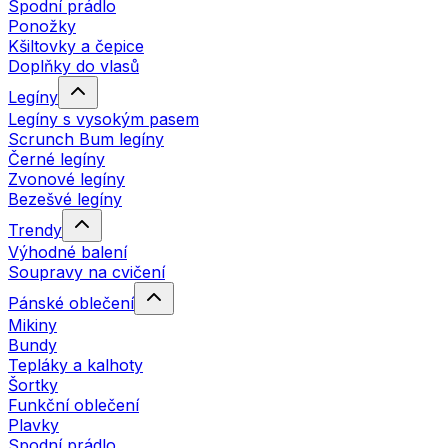
Spodní prádlo
Ponožky
Kšiltovky a čepice
Doplňky do vlasů
Legíny
Legíny s vysokým pasem
Scrunch Bum legíny
Černé legíny
Zvonové legíny
Bezešvé legíny
Trendy
Výhodné balení
Soupravy na cvičení
Pánské oblečení
Mikiny
Bundy
Tepláky a kalhoty
Šortky
Funkční oblečení
Plavky
Spodní prádlo