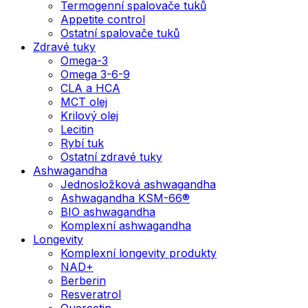
Termogenní spalovače tuků
Appetite control
Ostatní spalovače tuků
Zdravé tuky
Omega-3
Omega 3-6-9
CLA a HCA
MCT olej
Krilový olej
Lecitin
Rybí tuk
Ostatní zdravé tuky
Ashwagandha
Jednosložková ashwagandha
Ashwagandha KSM-66®
BIO ashwagandha
Komplexní ashwagandha
Longevity
Komplexní longevity produkty
NAD+
Berberin
Resveratrol
Quercetin