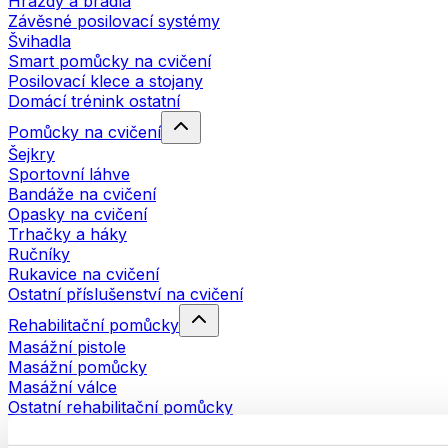
Hrazdy a bradla
Závěsné posilovací systémy
Švihadla
Smart pomůcky na cvičení
Posilovací klece a stojany
Domácí trénink ostatní
Pomůcky na cvičení
Šejkry
Sportovní láhve
Bandáže na cvičení
Opasky na cvičení
Trhačky a háky
Ručníky
Rukavice na cvičení
Ostatní příslušenství na cvičení
Rehabilitační pomůcky
Masážní pistole
Masážní pomůcky
Masážní válce
Ostatní rehabilitační pomůcky
Tašky a batohy