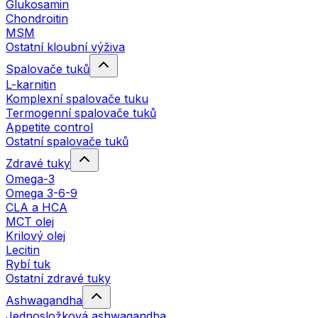
Glukosamin
Chondroitin
MSM
Ostatní kloubní výživa
Spalovače tuků
L-karnitin
Komplexní spalovače tuku
Termogenní spalovače tuků
Appetite control
Ostatní spalovače tuků
Zdravé tuky
Omega-3
Omega 3-6-9
CLA a HCA
MCT olej
Krilový olej
Lecitin
Rybí tuk
Ostatní zdravé tuky
Ashwagandha
Jednosložková ashwagandha