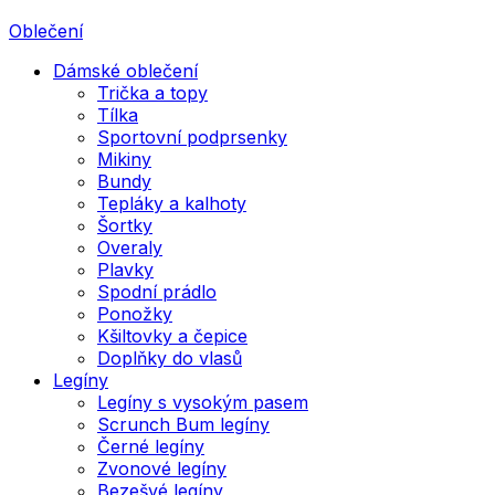
Oblečení
Dámské oblečení
Trička a topy
Tílka
Sportovní podprsenky
Mikiny
Bundy
Tepláky a kalhoty
Šortky
Overaly
Plavky
Spodní prádlo
Ponožky
Kšiltovky a čepice
Doplňky do vlasů
Legíny
Legíny s vysokým pasem
Scrunch Bum legíny
Černé legíny
Zvonové legíny
Bezešvé legíny