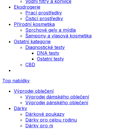
Vodní filtry a konvice
Ekodrogerie
Prací prostředky
Čisticí prostředky
Přírodní kosmetika
Sprchové gely a mýdla
Šampony a vlasová kosmetika
Ostatní kategorie
Diagnostické testy
DNA testy
Ostatní testy
CBD
Top nabídky
Výprodej oblečení
Výprodej dámského oblečení
Výprodej pánského oblečení
Dárky
Dárkové poukazy
Dárky pro celou rodinu
Dárky pro ni