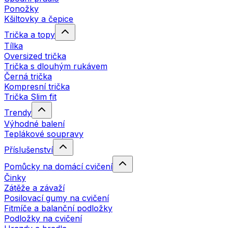
Ponožky
Kšiltovky a čepice
Trička a topy
Tílka
Oversized trička
Trička s dlouhým rukávem
Černá trička
Kompresní trička
Trička Slim fit
Trendy
Výhodné balení
Teplákové soupravy
Příslušenství
Pomůcky na domácí cvičení
Činky
Zátěže a závaží
Posilovací gumy na cvičení
Fitmíče a balanční podložky
Podložky na cvičení