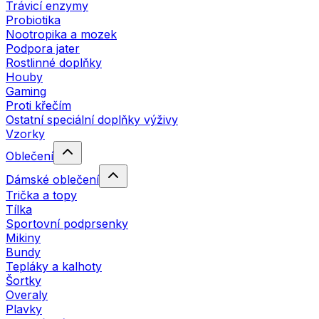
Trávicí enzymy
Probiotika
Nootropika a mozek
Podpora jater
Rostlinné doplňky
Houby
Gaming
Proti křečím
Ostatní speciální doplňky výživy
Vzorky
Oblečení
Dámské oblečení
Trička a topy
Tílka
Sportovní podprsenky
Mikiny
Bundy
Tepláky a kalhoty
Šortky
Overaly
Plavky