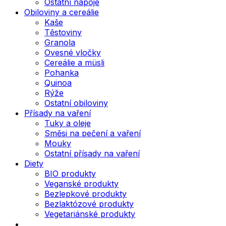
Ostatní nápoje
Obiloviny a cereálie
Kaše
Těstoviny
Granola
Ovesné vločky
Cereálie a müsli
Pohanka
Quinoa
Rýže
Ostatní obiloviny
Přísady na vaření
Tuky a oleje
Směsi na pečení a vaření
Mouky
Ostatní přísady na vaření
Diety
BIO produkty
Veganské produkty
Bezlepkové produkty
Bezlaktózové produkty
Vegetariánské produkty