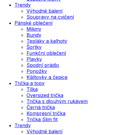
Trendy
Výhodné balení
Soupravy na cvičení
Pánské oblečení
Mikiny
Bundy
Tepláky a kalhoty
Šortky
Funkční oblečení
Plavky
Spodní prádlo
Ponožky
Kšiltovky a čepice
Trička a topy
Tílka
Oversized trička
Trička s dlouhým rukávem
Černá trička
Kompresní trička
Trička Slim fit
Trendy
Výhodné balení