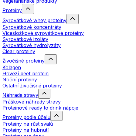
Vegetariánské produkty
Proteiny
Syrovátkové whey proteiny
Syrovátkové koncentráty
Vícesložkové syrovátkové proteiny
Syrovátkové izoláty
Syrovátkové hydrolyzáty
Clear proteiny
Živočišné proteiny
Kolagen
Hovězí beef protein
Noční proteiny
Ostatní živočišné proteiny
Náhrada stravy
Práškové náhrady stravy
Proteinové ready to drink nápoje
Proteiny podle účelu
Proteiny na růst svalů
Proteiny na hubnutí