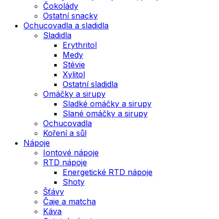
Čokolády
Ostatní snacky
Ochucovadla a sladidla
Sladidla
Erythritol
Medy
Stévie
Xylitol
Ostatní sladidla
Omáčky a sirupy
Sladké omáčky a sirupy
Slané omáčky a sirupy
Ochucovadla
Koření a sůl
Nápoje
Iontové nápoje
RTD nápoje
Energetické RTD nápoje
Shoty
Šťávy
Čaje a matcha
Káva