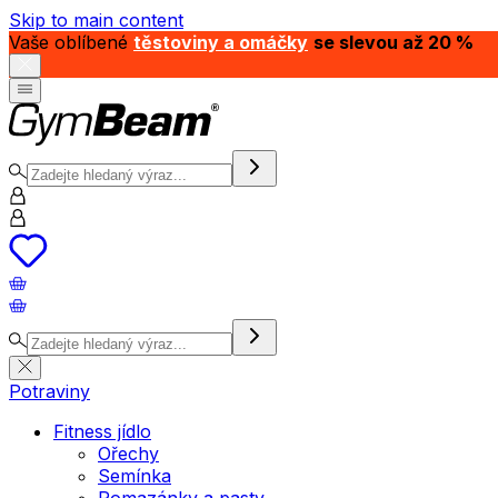
Skip to main content
Vaše oblíbené
těstoviny a omáčky
se slevou až 20 %
Potraviny
Fitness jídlo
Ořechy
Semínka
Pomazánky a pasty