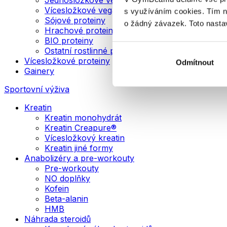
Vícesložkové veganské proteiny
s využíváním cookies. Tím 
Sójové proteiny
o žádný závazek. Toto nasta
Hrachové proteiny
BIO proteiny
Ostatní rostlinné proteiny
Vícesložkové proteiny
Odmítnout
Gainery
Sportovní výživa
Kreatin
Kreatin monohydrát
Kreatin Creapure®
Vícesložkový kreatin
Kreatin jiné formy
Anabolizéry a pre-workouty
Pre-workouty
NO doplňky
Kofein
Beta-alanin
HMB
Náhrada steroidů