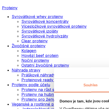
Proteiny
Syrovátkové whey proteiny
Syrovátkové koncentráty
Vícesložkové syrovátkové proteiny
Syrovátkové izoláty
Syrovátkové hydrolyzáty
Clear proteiny
Živočišné proteiny
Kolagen
Hovězí beef protein
Noční proteiny
Ostatní živočišné proteiny
Náhrada stravy
Práškové náhrady stravy
Proteinové ready to drink nápoje
Proteiny podle účelu
Souhlas
Proteiny na růst svalů
Proteiny na hubnutí
Proteiny pro ženy
Domov je tam, kde jsou coo
Veganské a rostlinné proteiny
V GymBeamu děláme vše prot
Jednosložkové veganské proteiny