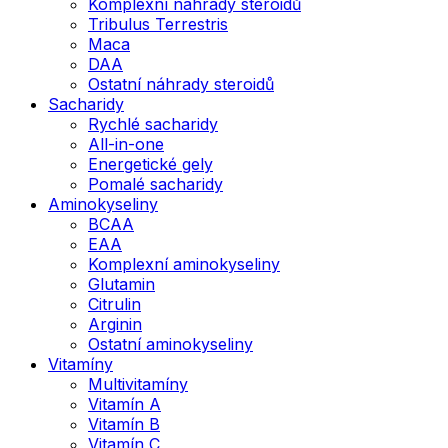
Komplexní náhrady steroidů
Tribulus Terrestris
Maca
DAA
Ostatní náhrady steroidů
Sacharidy
Rychlé sacharidy
All-in-one
Energetické gely
Pomalé sacharidy
Aminokyseliny
BCAA
EAA
Komplexní aminokyseliny
Glutamin
Citrulin
Arginin
Ostatní aminokyseliny
Vitamíny
Multivitamíny
Vitamín A
Vitamín B
Vitamín C