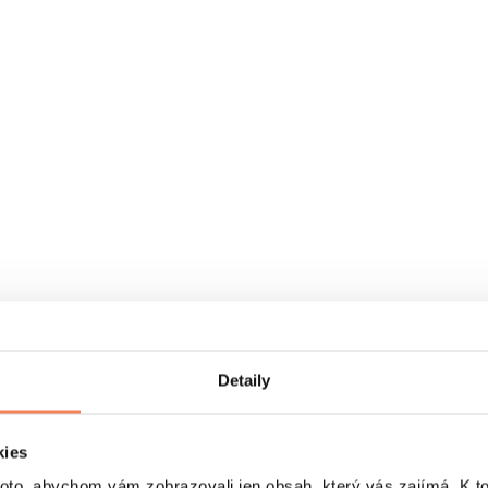
Detaily
kies
o, abychom vám zobrazovali jen obsah, který vás zajímá. K t