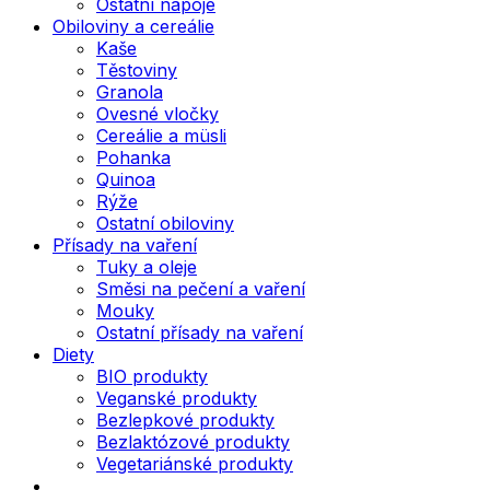
Ostatní nápoje
Obiloviny a cereálie
Kaše
Těstoviny
Granola
Ovesné vločky
Cereálie a müsli
Pohanka
Quinoa
Rýže
Ostatní obiloviny
Přísady na vaření
Tuky a oleje
Směsi na pečení a vaření
Mouky
Ostatní přísady na vaření
Diety
BIO produkty
Veganské produkty
Bezlepkové produkty
Bezlaktózové produkty
Vegetariánské produkty