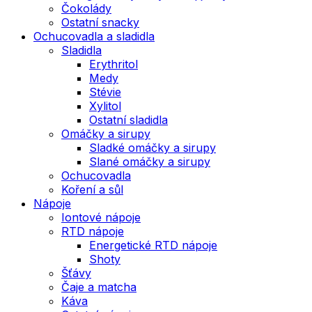
Čokolády
Ostatní snacky
Ochucovadla a sladidla
Sladidla
Erythritol
Medy
Stévie
Xylitol
Ostatní sladidla
Omáčky a sirupy
Sladké omáčky a sirupy
Slané omáčky a sirupy
Ochucovadla
Koření a sůl
Nápoje
Iontové nápoje
RTD nápoje
Energetické RTD nápoje
Shoty
Šťávy
Čaje a matcha
Káva