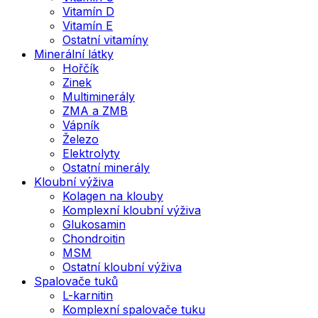
Vitamín D
Vitamín E
Ostatní vitamíny
Minerální látky
Hořčík
Zinek
Multiminerály
ZMA a ZMB
Vápník
Železo
Elektrolyty
Ostatní minerály
Kloubní výživa
Kolagen na klouby
Komplexní kloubní výživa
Glukosamin
Chondroitin
MSM
Ostatní kloubní výživa
Spalovače tuků
L-karnitin
Komplexní spalovače tuku