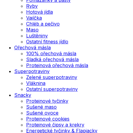
Ryby
Hotová jídla
Vajíčka
Chléb a pečivo
Maso
Luštěniny
Ostatní fitness jídlo
Ořechová másla
100% ořechová másla
Sladká ořechová másla
Proteinová ořechová másla
Superpotraviny
Zelené superpotraviny
Vláknina
Ostatní superpotraviny
Snacky
Proteinové tyčinky
Sušené maso
Sušené ovoce
Proteinové cookies
Proteinové čipsy a krekry
Energetické tyčinky & Flapjacky