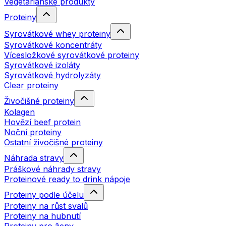
Vegetariánské produkty
Proteiny
Syrovátkové whey proteiny
Syrovátkové koncentráty
Vícesložkové syrovátkové proteiny
Syrovátkové izoláty
Syrovátkové hydrolyzáty
Clear proteiny
Živočišné proteiny
Kolagen
Hovězí beef protein
Noční proteiny
Ostatní živočišné proteiny
Náhrada stravy
Práškové náhrady stravy
Proteinové ready to drink nápoje
Proteiny podle účelu
Proteiny na růst svalů
Proteiny na hubnutí