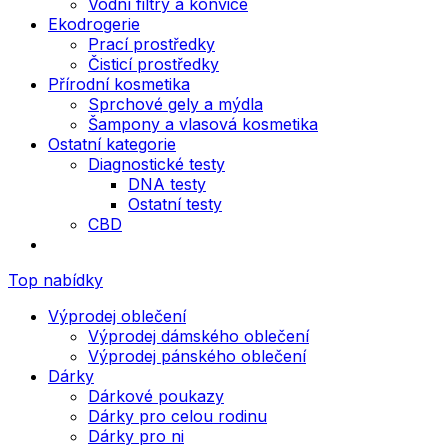
Vodní filtry a konvice
Ekodrogerie
Prací prostředky
Čisticí prostředky
Přírodní kosmetika
Sprchové gely a mýdla
Šampony a vlasová kosmetika
Ostatní kategorie
Diagnostické testy
DNA testy
Ostatní testy
CBD
Top nabídky
Výprodej oblečení
Výprodej dámského oblečení
Výprodej pánského oblečení
Dárky
Dárkové poukazy
Dárky pro celou rodinu
Dárky pro ni