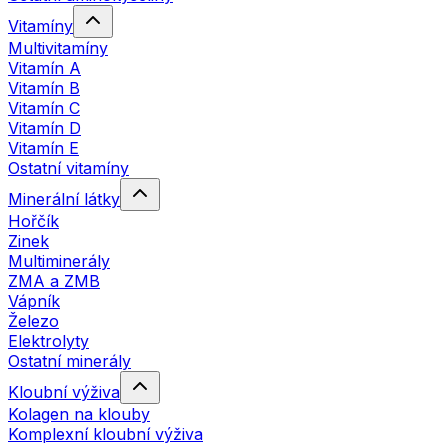
Vitamíny
Multivitamíny
Vitamín A
Vitamín B
Vitamín C
Vitamín D
Vitamín E
Ostatní vitamíny
Minerální látky
Hořčík
Zinek
Multiminerály
ZMA a ZMB
Vápník
Železo
Elektrolyty
Ostatní minerály
Kloubní výživa
Kolagen na klouby
Komplexní kloubní výživa