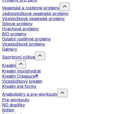
Proteiny pro ženy
Veganské a rostlinné proteiny
Jednosložkové veganské proteiny
Vícesložkové veganské proteiny
Sójové proteiny
Hrachové proteiny
BIO proteiny
Ostatní rostlinné proteiny
Vícesložkové proteiny
Gainery
Sportovní výživa
Kreatin
Kreatin monohydrát
Kreatin Creapure®
Vícesložkový kreatin
Kreatin jiné formy
Anabolizéry a pre-workouty
Pre-workouty
NO doplňky
Kofein