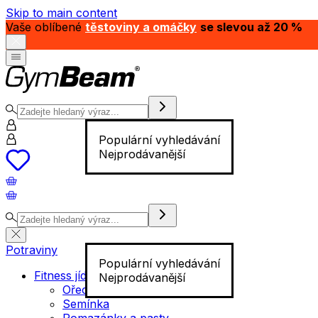
Skip to main content
Vaše oblíbené
těstoviny a omáčky
se slevou až 20 %
Populární vyhledávání
Nejprodávanější
Potraviny
Populární vyhledávání
Fitness jídlo
Nejprodávanější
Ořechy
Semínka
Pomazánky a pasty