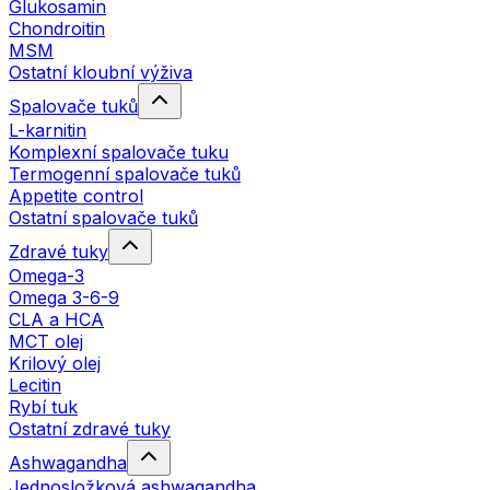
Glukosamin
Chondroitin
MSM
Ostatní kloubní výživa
Spalovače tuků
L-karnitin
Komplexní spalovače tuku
Termogenní spalovače tuků
Appetite control
Ostatní spalovače tuků
Zdravé tuky
Omega-3
Omega 3-6-9
CLA a HCA
MCT olej
Krilový olej
Lecitin
Rybí tuk
Ostatní zdravé tuky
Ashwagandha
Jednosložková ashwagandha