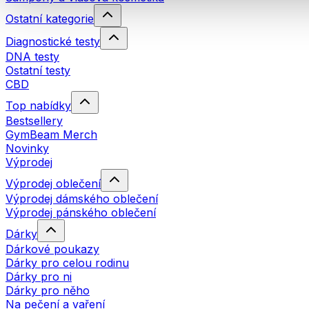
Ostatní kategorie
Diagnostické testy
DNA testy
Ostatní testy
CBD
Top nabídky
Bestsellery
GymBeam Merch
Novinky
Výprodej
Výprodej oblečení
Výprodej dámského oblečení
Výprodej pánského oblečení
Dárky
Dárkové poukazy
Dárky pro celou rodinu
Dárky pro ni
Dárky pro něho
Na pečení a vaření