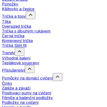
Ponožky
Kšiltovky a čepice
Trička a topy
Tílka
Oversized trička
Trička s dlouhým rukávem
Černá trička
Kompresní trička
Trička Slim fit
Trendy
Výhodné balení
Teplákové soupravy
Příslušenství
Pomůcky na domácí cvičení
Činky
Zátěže a závaží
Posilovací gumy na cvičení
Fitmíče a balanční podložky
Podložky na cvičení