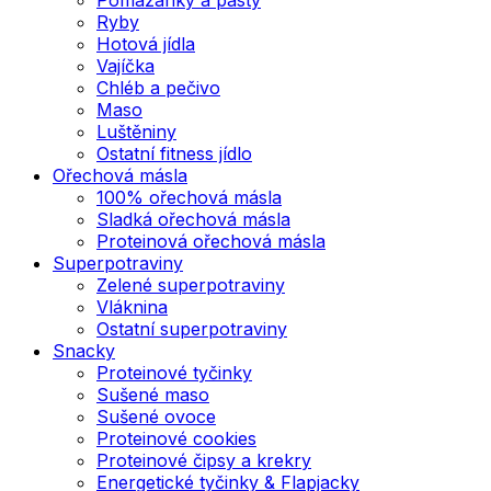
Ryby
Hotová jídla
Vajíčka
Chléb a pečivo
Maso
Luštěniny
Ostatní fitness jídlo
Ořechová másla
100% ořechová másla
Sladká ořechová másla
Proteinová ořechová másla
Superpotraviny
Zelené superpotraviny
Vláknina
Ostatní superpotraviny
Snacky
Proteinové tyčinky
Sušené maso
Sušené ovoce
Proteinové cookies
Proteinové čipsy a krekry
Energetické tyčinky & Flapjacky