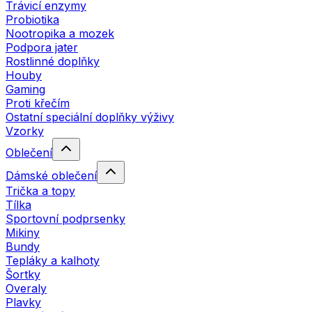
Trávicí enzymy
Probiotika
Nootropika a mozek
Podpora jater
Rostlinné doplňky
Houby
Gaming
Proti křečím
Ostatní speciální doplňky výživy
Vzorky
Oblečení
Dámské oblečení
Trička a topy
Tílka
Sportovní podprsenky
Mikiny
Bundy
Tepláky a kalhoty
Šortky
Overaly
Plavky