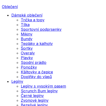
Oblečení
Dámské oblečení
Trička a topy
Tílka
Sportovní podprsenky
Mikiny
Bundy
Tepláky a kalhoty
Šortky
Overaly
Plavky
Spodní prádlo
Ponožky
Kšiltovky a čepice
Doplňky do vlasů
Legíny
Legíny s vysokým pasem
Scrunch Bum legíny
Černé legíny
Zvonové legíny
Bezešvé legíny