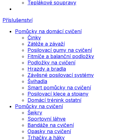
Teplákové soupravy
Příslušenství
Pomůcky na domácí cvičení
Činky
Zátěže a závaží
Posilovací gumy na cvičení
Fitmíče a balanční podložky
Podložky na cvičení
Hrazdy a bradla
Závěsné posilovací systémy
Švihadla
Smart pomůcky na cvičení
Posilovací klece a stojany
Domácí trénink ostatní
Pomůcky na cvičení
Šejkry
Sportovní láhve
Bandáže na cvičení
Opasky na cvičení
Trhačky a háky