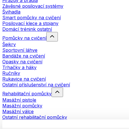
Hrazdy a bradla
Závěsné posilovací systémy
Švihadla
Smart pomůcky na cvičení
Posilovací klece a stojany
Domácí trénink ostatní
Pomůcky na cvičení
Šejkry
Sportovní láhve
Bandáže na cvičení
Opasky na cvičení
Trhačky a háky
Ručníky
Rukavice na cvičení
Ostatní příslušenství na cvičení
Rehabilitační pomůcky
Masážní pistole
Masážní pomůcky
Masážní válce
Ostatní rehabilitační pomůcky
Tašky a batohy