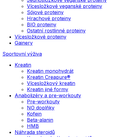
Vícesložkové veganské proteiny
Sójové proteiny
Hrachové proteiny
BIO proteiny
Ostatní rostlinné proteiny
Vícesložkové proteiny
Gainery
Sportovní výživa
Kreatin
Kreatin monohydrát
Kreatin Creapure®
Vícesložkový kreatin
Kreatin jiné formy
Anabolizéry a pre-workouty
Pre-workouty
NO doplňky
Kofein
Beta-alanin
HMB
Náhrada steroidů