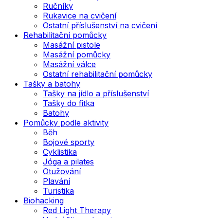
Ručníky
Rukavice na cvičení
Ostatní příslušenství na cvičení
Rehabilitační pomůcky
Masážní pistole
Masážní pomůcky
Masážní válce
Ostatní rehabilitační pomůcky
Tašky a batohy
Tašky na jídlo a příslušenství
Tašky do fitka
Batohy
Pomůcky podle aktivity
Běh
Bojové sporty
Cyklistika
Jóga a pilates
Otužování
Plavání
Turistika
Biohacking
Red Light Therapy