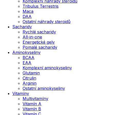
Komplexní náhrady steroidů
Tribulus Terrestris
Maca
DAA
Ostatní náhrady steroidů
Sacharidy
Rychlé sacharidy
All-in-one
Energetické gely
Pomalé sacharidy
Aminokyseliny
BCAA
EAA
Komplexní aminokyseliny
Glutamin
Citrulin
Arginin
Ostatní aminokyseliny
Vitamíny
Multivitamíny
Vitamín A
Vitamín B
Vitamín C