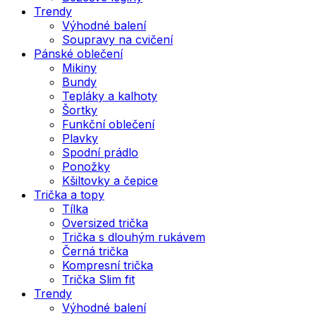
Trendy
Výhodné balení
Soupravy na cvičení
Pánské oblečení
Mikiny
Bundy
Tepláky a kalhoty
Šortky
Funkční oblečení
Plavky
Spodní prádlo
Ponožky
Kšiltovky a čepice
Trička a topy
Tílka
Oversized trička
Trička s dlouhým rukávem
Černá trička
Kompresní trička
Trička Slim fit
Trendy
Výhodné balení