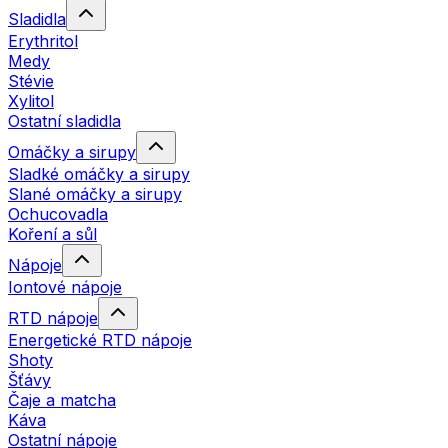
Sladidla
Erythritol
Medy
Stévie
Xylitol
Ostatní sladidla
Omáčky a sirupy
Sladké omáčky a sirupy
Slané omáčky a sirupy
Ochucovadla
Koření a sůl
Nápoje
Iontové nápoje
RTD nápoje
Energetické RTD nápoje
Shoty
Šťávy
Čaje a matcha
Káva
Ostatní nápoje