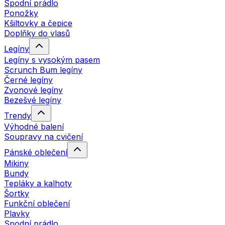
Spodní prádlo
Ponožky
Kšiltovky a čepice
Doplňky do vlasů
Legíny
Legíny s vysokým pasem
Scrunch Bum legíny
Černé legíny
Zvonové legíny
Bezešvé legíny
Trendy
Výhodné balení
Soupravy na cvičení
Pánské oblečení
Mikiny
Bundy
Tepláky a kalhoty
Šortky
Funkční oblečení
Plavky
Spodní prádlo