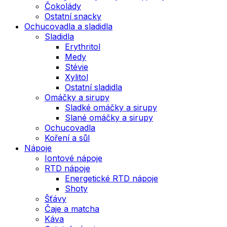
Čokolády
Ostatní snacky
Ochucovadla a sladidla
Sladidla
Erythritol
Medy
Stévie
Xylitol
Ostatní sladidla
Omáčky a sirupy
Sladké omáčky a sirupy
Slané omáčky a sirupy
Ochucovadla
Koření a sůl
Nápoje
Iontové nápoje
RTD nápoje
Energetické RTD nápoje
Shoty
Šťávy
Čaje a matcha
Káva