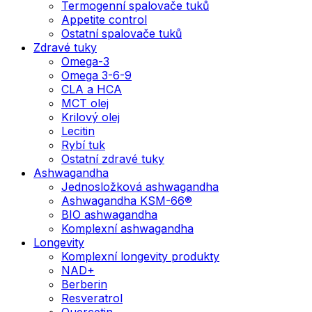
Termogenní spalovače tuků
Appetite control
Ostatní spalovače tuků
Zdravé tuky
Omega-3
Omega 3-6-9
CLA a HCA
MCT olej
Krilový olej
Lecitin
Rybí tuk
Ostatní zdravé tuky
Ashwagandha
Jednosložková ashwagandha
Ashwagandha KSM-66®
BIO ashwagandha
Komplexní ashwagandha
Longevity
Komplexní longevity produkty
NAD+
Berberin
Resveratrol
Quercetin