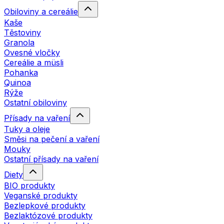
Obiloviny a cereálie
Kaše
Těstoviny
Granola
Ovesné vločky
Cereálie a müsli
Pohanka
Quinoa
Rýže
Ostatní obiloviny
Přísady na vaření
Tuky a oleje
Směsi na pečení a vaření
Mouky
Ostatní přísady na vaření
Diety
BIO produkty
Veganské produkty
Bezlepkové produkty
Bezlaktózové produkty