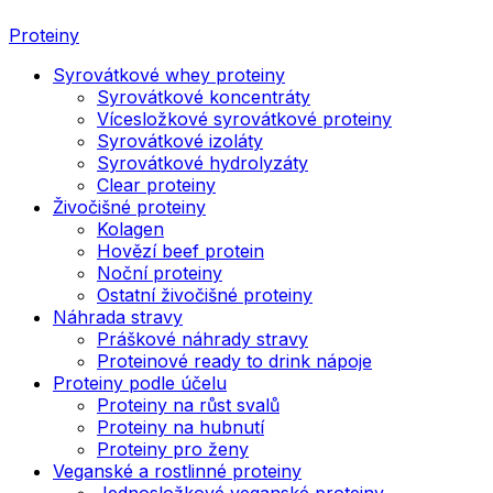
Proteiny
Syrovátkové whey proteiny
Syrovátkové koncentráty
Vícesložkové syrovátkové proteiny
Syrovátkové izoláty
Syrovátkové hydrolyzáty
Clear proteiny
Živočišné proteiny
Kolagen
Hovězí beef protein
Noční proteiny
Ostatní živočišné proteiny
Náhrada stravy
Práškové náhrady stravy
Proteinové ready to drink nápoje
Proteiny podle účelu
Proteiny na růst svalů
Proteiny na hubnutí
Proteiny pro ženy
Veganské a rostlinné proteiny
Jednosložkové veganské proteiny