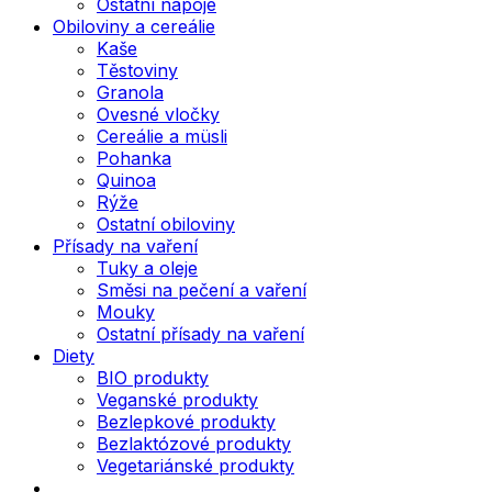
Ostatní nápoje
Obiloviny a cereálie
Kaše
Těstoviny
Granola
Ovesné vločky
Cereálie a müsli
Pohanka
Quinoa
Rýže
Ostatní obiloviny
Přísady na vaření
Tuky a oleje
Směsi na pečení a vaření
Mouky
Ostatní přísady na vaření
Diety
BIO produkty
Veganské produkty
Bezlepkové produkty
Bezlaktózové produkty
Vegetariánské produkty