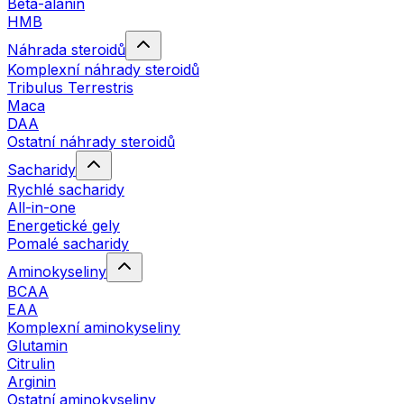
Beta-alanin
HMB
Náhrada steroidů
Komplexní náhrady steroidů
Tribulus Terrestris
Maca
DAA
Ostatní náhrady steroidů
Sacharidy
Rychlé sacharidy
All-in-one
Energetické gely
Pomalé sacharidy
Aminokyseliny
BCAA
EAA
Komplexní aminokyseliny
Glutamin
Citrulin
Arginin
Ostatní aminokyseliny