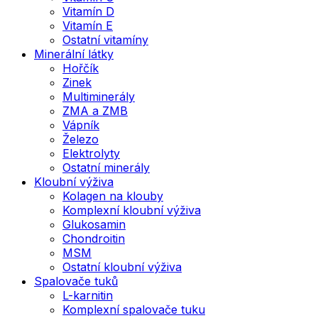
Vitamín D
Vitamín E
Ostatní vitamíny
Minerální látky
Hořčík
Zinek
Multiminerály
ZMA a ZMB
Vápník
Železo
Elektrolyty
Ostatní minerály
Kloubní výživa
Kolagen na klouby
Komplexní kloubní výživa
Glukosamin
Chondroitin
MSM
Ostatní kloubní výživa
Spalovače tuků
L-karnitin
Komplexní spalovače tuku