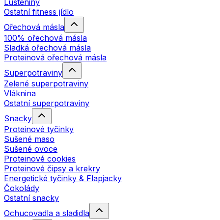
Luštěniny
Ostatní fitness jídlo
Ořechová másla
100% ořechová másla
Sladká ořechová másla
Proteinová ořechová másla
Superpotraviny
Zelené superpotraviny
Vláknina
Ostatní superpotraviny
Snacky
Proteinové tyčinky
Sušené maso
Sušené ovoce
Proteinové cookies
Proteinové čipsy a krekry
Energetické tyčinky & Flapjacky
Čokolády
Ostatní snacky
Ochucovadla a sladidla