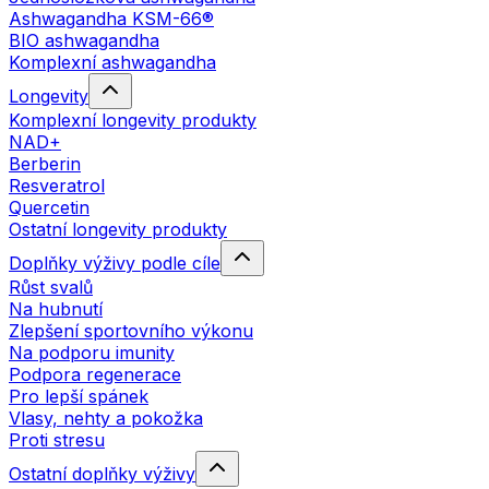
Ashwagandha KSM-66®
BIO ashwagandha
Komplexní ashwagandha
Longevity
Komplexní longevity produkty
NAD+
Berberin
Resveratrol
Quercetin
Ostatní longevity produkty
Doplňky výživy podle cíle
Růst svalů
Na hubnutí
Zlepšení sportovního výkonu
Na podporu imunity
Podpora regenerace
Pro lepší spánek
Vlasy, nehty a pokožka
Proti stresu
Ostatní doplňky výživy