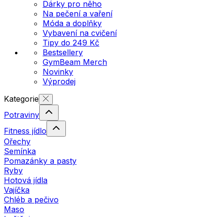
Dárky pro něho
Na pečení a vaření
Móda a doplňky
Vybavení na cvičení
Tipy do 249 Kč
Bestsellery
GymBeam Merch
Novinky
Výprodej
Kategorie
Potraviny
Fitness jídlo
Ořechy
Semínka
Pomazánky a pasty
Ryby
Hotová jídla
Vajíčka
Chléb a pečivo
Maso