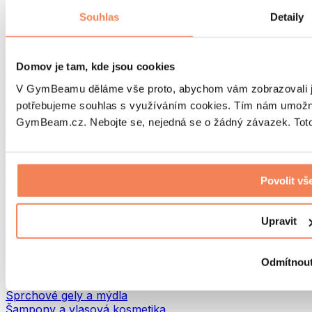
Tašky na jídlo a příslušenství
Souhlas
Detaily
Tašky do fitka
Batohy
Pomůcky podle aktivity
Domov je tam, kde jsou cookies
Běh
Bojové sporty
V GymBeamu děláme vše proto, abychom vám zobrazovali je
Cyklistika
potřebujeme souhlas s využíváním cookies. Tím nám umožní
Jóga a pilates
GymBeam.cz. Nebojte se, nejedná se o žádný závazek. Toto 
Otužování
Plavání
Turistika
Biohacking
Povolit vš
Red Light Therapy
Vodní filtry a konvice
Upravit
Ekodrogerie
Prací prostředky
Čisticí prostředky
Odmítnou
Přírodní kosmetika
Sprchové gely a mýdla
Šampony a vlasová kosmetika