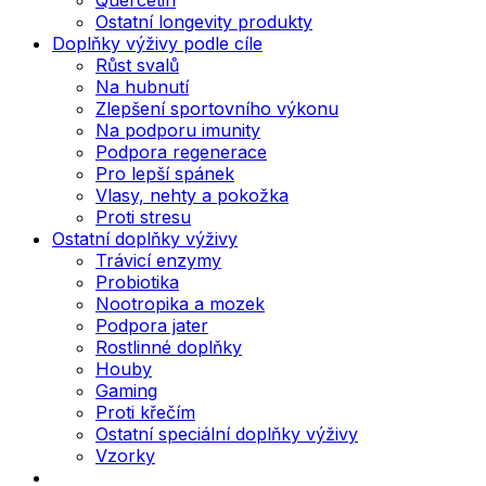
Ostatní longevity produkty
Doplňky výživy podle cíle
Růst svalů
Na hubnutí
Zlepšení sportovního výkonu
Na podporu imunity
Podpora regenerace
Pro lepší spánek
Vlasy, nehty a pokožka
Proti stresu
Ostatní doplňky výživy
Trávicí enzymy
Probiotika
Nootropika a mozek
Podpora jater
Rostlinné doplňky
Houby
Gaming
Proti křečím
Ostatní speciální doplňky výživy
Vzorky