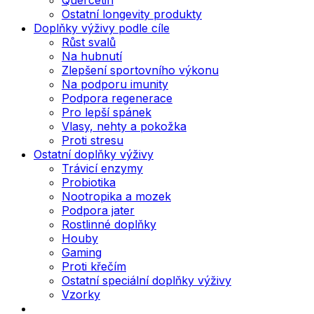
Ostatní longevity produkty
Doplňky výživy podle cíle
Růst svalů
Na hubnutí
Zlepšení sportovního výkonu
Na podporu imunity
Podpora regenerace
Pro lepší spánek
Vlasy, nehty a pokožka
Proti stresu
Ostatní doplňky výživy
Trávicí enzymy
Probiotika
Nootropika a mozek
Podpora jater
Rostlinné doplňky
Houby
Gaming
Proti křečím
Ostatní speciální doplňky výživy
Vzorky