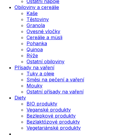
Ostatní nápoje
Obiloviny a cereálie
Kaše
Těstoviny
Granola
Ovesné vločky
Cereálie a müsli
Pohanka
Quinoa
Rýže
Ostatní obiloviny
Přísady na vaření
Tuky a oleje
Směsi na pečení a vaření
Mouky
Ostatní přísady na vaření
Diety
BIO produkty
Veganské produkty
Bezlepkové produkty
Bezlaktózové produkty
Vegetariánské produkty