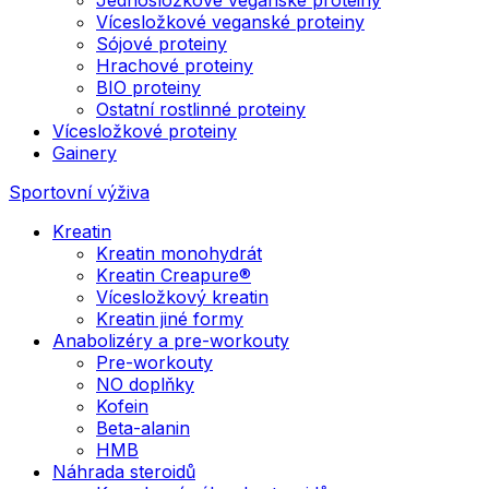
Vícesložkové veganské proteiny
Sójové proteiny
Hrachové proteiny
BIO proteiny
Ostatní rostlinné proteiny
Vícesložkové proteiny
Gainery
Sportovní výživa
Kreatin
Kreatin monohydrát
Kreatin Creapure®
Vícesložkový kreatin
Kreatin jiné formy
Anabolizéry a pre-workouty
Pre-workouty
NO doplňky
Kofein
Beta-alanin
HMB
Náhrada steroidů