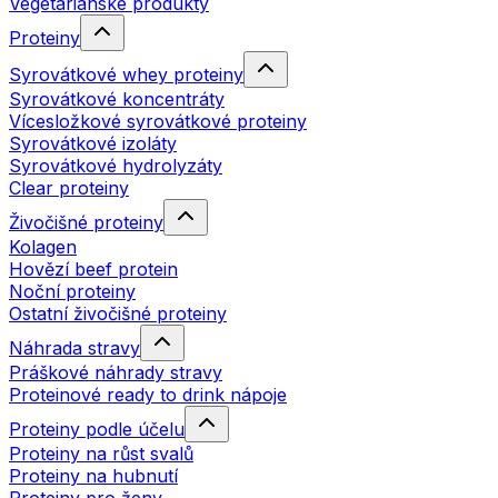
Vegetariánské produkty
Proteiny
Syrovátkové whey proteiny
Syrovátkové koncentráty
Vícesložkové syrovátkové proteiny
Syrovátkové izoláty
Syrovátkové hydrolyzáty
Clear proteiny
Živočišné proteiny
Kolagen
Hovězí beef protein
Noční proteiny
Ostatní živočišné proteiny
Náhrada stravy
Práškové náhrady stravy
Proteinové ready to drink nápoje
Proteiny podle účelu
Proteiny na růst svalů
Proteiny na hubnutí