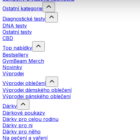
Ostatní kategorie
Diagnostické testy
DNA testy
Ostatní testy
CBD
Top nabídky
Bestsellery
GymBeam Merch
Novinky
Výprodej
Výprodej oblečení
Výprodej dámského oblečení
Výprodej pánského oblečení
Dárky
Dárkové poukazy
Dárky pro celou rodinu
Dárky pro ni
Dárky pro něho
Na pečení a vaření