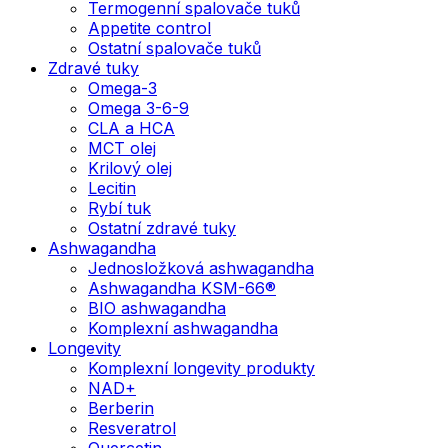
Termogenní spalovače tuků
Appetite control
Ostatní spalovače tuků
Zdravé tuky
Omega-3
Omega 3-6-9
CLA a HCA
MCT olej
Krilový olej
Lecitin
Rybí tuk
Ostatní zdravé tuky
Ashwagandha
Jednosložková ashwagandha
Ashwagandha KSM-66®
BIO ashwagandha
Komplexní ashwagandha
Longevity
Komplexní longevity produkty
NAD+
Berberin
Resveratrol
Quercetin