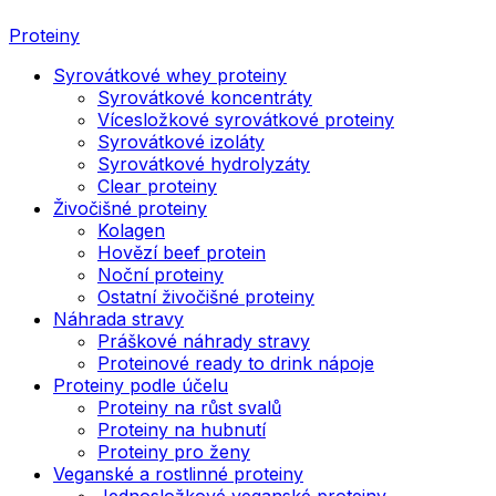
Proteiny
Syrovátkové whey proteiny
Syrovátkové koncentráty
Vícesložkové syrovátkové proteiny
Syrovátkové izoláty
Syrovátkové hydrolyzáty
Clear proteiny
Živočišné proteiny
Kolagen
Hovězí beef protein
Noční proteiny
Ostatní živočišné proteiny
Náhrada stravy
Práškové náhrady stravy
Proteinové ready to drink nápoje
Proteiny podle účelu
Proteiny na růst svalů
Proteiny na hubnutí
Proteiny pro ženy
Veganské a rostlinné proteiny
Jednosložkové veganské proteiny