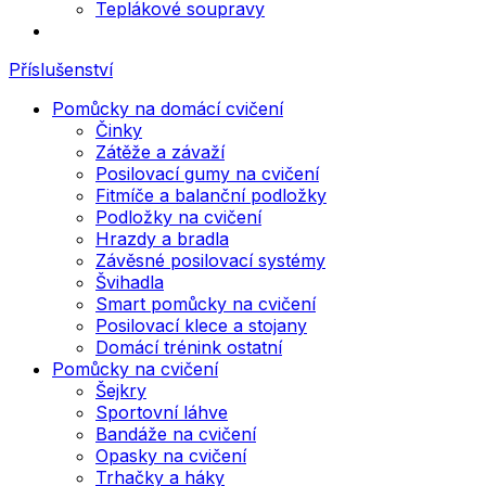
Teplákové soupravy
Příslušenství
Pomůcky na domácí cvičení
Činky
Zátěže a závaží
Posilovací gumy na cvičení
Fitmíče a balanční podložky
Podložky na cvičení
Hrazdy a bradla
Závěsné posilovací systémy
Švihadla
Smart pomůcky na cvičení
Posilovací klece a stojany
Domácí trénink ostatní
Pomůcky na cvičení
Šejkry
Sportovní láhve
Bandáže na cvičení
Opasky na cvičení
Trhačky a háky