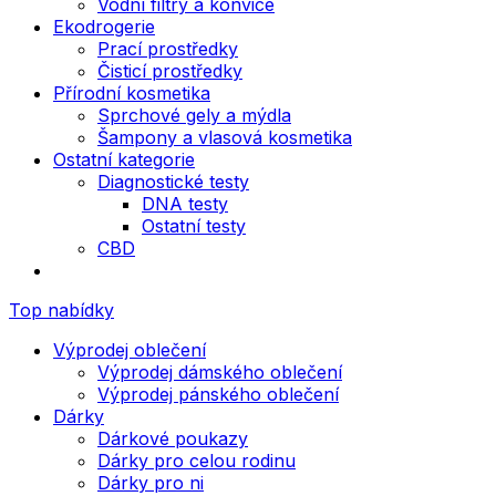
Vodní filtry a konvice
Ekodrogerie
Prací prostředky
Čisticí prostředky
Přírodní kosmetika
Sprchové gely a mýdla
Šampony a vlasová kosmetika
Ostatní kategorie
Diagnostické testy
DNA testy
Ostatní testy
CBD
Top nabídky
Výprodej oblečení
Výprodej dámského oblečení
Výprodej pánského oblečení
Dárky
Dárkové poukazy
Dárky pro celou rodinu
Dárky pro ni