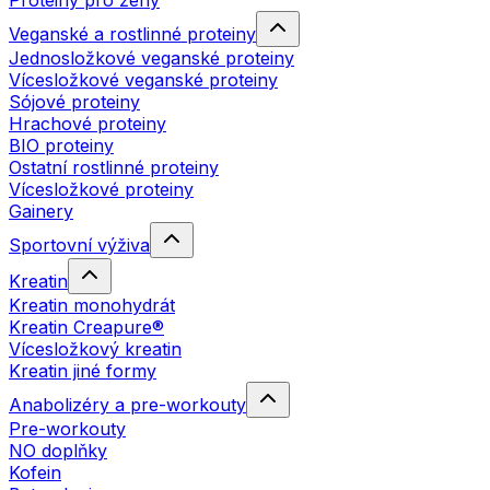
Proteiny pro ženy
Veganské a rostlinné proteiny
Jednosložkové veganské proteiny
Vícesložkové veganské proteiny
Sójové proteiny
Hrachové proteiny
BIO proteiny
Ostatní rostlinné proteiny
Vícesložkové proteiny
Gainery
Sportovní výživa
Kreatin
Kreatin monohydrát
Kreatin Creapure®
Vícesložkový kreatin
Kreatin jiné formy
Anabolizéry a pre-workouty
Pre-workouty
NO doplňky
Kofein