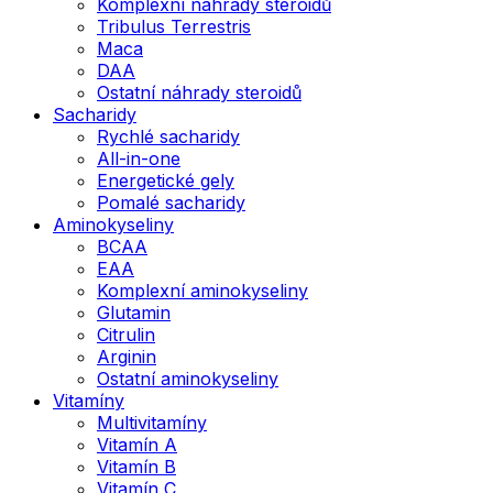
Komplexní náhrady steroidů
Tribulus Terrestris
Maca
DAA
Ostatní náhrady steroidů
Sacharidy
Rychlé sacharidy
All-in-one
Energetické gely
Pomalé sacharidy
Aminokyseliny
BCAA
EAA
Komplexní aminokyseliny
Glutamin
Citrulin
Arginin
Ostatní aminokyseliny
Vitamíny
Multivitamíny
Vitamín A
Vitamín B
Vitamín C