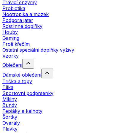
Trávicí enzymy
Probiotika
Nootropika a mozek
Podpora jater
Rostlinné doplňky
Houby
Gaming
Proti křečím
Ostatní speciální doplňky výživy
Vzorky
Oblečení
Dámské oblečení
Trička a topy
Tílka
Sportovní podprsenky
Mikiny
Bundy
Tepláky a kalhoty
Šortky
Overaly
Plavky