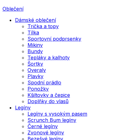
Oblečení
Dámské oblečení
Trička a topy
Tílka
Sportovní podprsenky
Mikiny
Bundy
Tepláky a kalhoty
Šortky
Overaly
Plavky
Spodní prádlo
Ponožky
Kšiltovky a čepice
Doplňky do vlasů
Legíny
Legíny s vysokým pasem
Scrunch Bum legíny
Černé legíny
Zvonové legíny
Bezešvé legíny