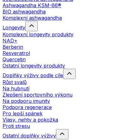
Ashwagandha KSM-66®
BIO ashwagandha
Komplexní ashwagandha
Longevity
Komplexní longevity produkty
NAD+
Berberin
Resveratrol
Quercetin
Ostatní longevity produkty
Doplňky výživy podle cíle
Růst svalů
Na hubnutí
Zlepšení sportovního výkonu
Na podporu imunity
Podpora regenerace
Pro lepší spánek
Vlasy, nehty a pokožka
Proti stresu
Ostatní doplňky výživy