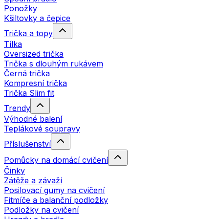
Ponožky
Kšiltovky a čepice
Trička a topy
Tílka
Oversized trička
Trička s dlouhým rukávem
Černá trička
Kompresní trička
Trička Slim fit
Trendy
Výhodné balení
Teplákové soupravy
Příslušenství
Pomůcky na domácí cvičení
Činky
Zátěže a závaží
Posilovací gumy na cvičení
Fitmíče a balanční podložky
Podložky na cvičení