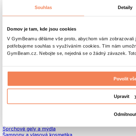
Tašky na jídlo a příslušenství
Souhlas
Detaily
Tašky do fitka
Batohy
Pomůcky podle aktivity
Domov je tam, kde jsou cookies
Běh
Bojové sporty
V GymBeamu děláme vše proto, abychom vám zobrazovali je
Cyklistika
potřebujeme souhlas s využíváním cookies. Tím nám umožní
Jóga a pilates
GymBeam.cz. Nebojte se, nejedná se o žádný závazek. Toto 
Otužování
Plavání
Turistika
Biohacking
Povolit vš
Red Light Therapy
Vodní filtry a konvice
Upravit
Ekodrogerie
Prací prostředky
Čisticí prostředky
Odmítnou
Přírodní kosmetika
Sprchové gely a mýdla
Šampony a vlasová kosmetika