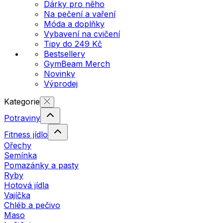
Dárky pro něho
Na pečení a vaření
Móda a doplňky
Vybavení na cvičení
Tipy do 249 Kč
Bestsellery
GymBeam Merch
Novinky
Výprodej
Kategorie
Potraviny
Fitness jídlo
Ořechy
Semínka
Pomazánky a pasty
Ryby
Hotová jídla
Vajíčka
Chléb a pečivo
Maso