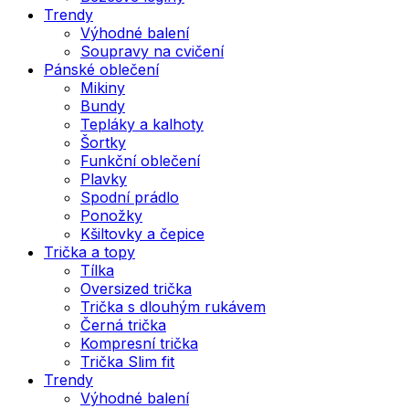
Trendy
Výhodné balení
Soupravy na cvičení
Pánské oblečení
Mikiny
Bundy
Tepláky a kalhoty
Šortky
Funkční oblečení
Plavky
Spodní prádlo
Ponožky
Kšiltovky a čepice
Trička a topy
Tílka
Oversized trička
Trička s dlouhým rukávem
Černá trička
Kompresní trička
Trička Slim fit
Trendy
Výhodné balení