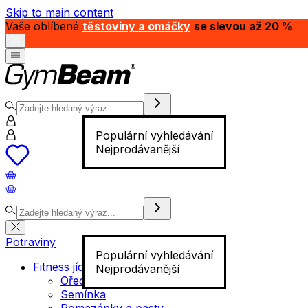
Skip to main content
Vaše oblíbené
těstoviny a omáčky
se slevou až 20 %
Populární vyhledávání
Nejprodávanější
Potraviny
Populární vyhledávání
Fitness jídlo
Nejprodávanější
Ořechy
Semínka
Pomazánky a pasty