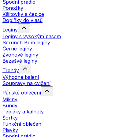
Spodní prádlo
Ponožky
Kšiltovky a čepice
Doplňky do vlasů
Legíny
Legíny s vysokým pasem
Scrunch Bum legíny
Černé legíny
Zvonové legíny
Bezešvé legíny
Trendy
Výhodné balení
Soupravy na cvičení
Pánské oblečení
Mikiny
Bundy
Tepláky a kalhoty
Šortky
Funkční oblečení
Plavky
Spodní prádlo