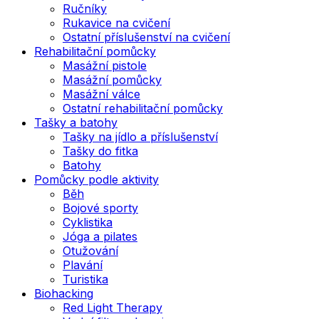
Ručníky
Rukavice na cvičení
Ostatní příslušenství na cvičení
Rehabilitační pomůcky
Masážní pistole
Masážní pomůcky
Masážní válce
Ostatní rehabilitační pomůcky
Tašky a batohy
Tašky na jídlo a příslušenství
Tašky do fitka
Batohy
Pomůcky podle aktivity
Běh
Bojové sporty
Cyklistika
Jóga a pilates
Otužování
Plavání
Turistika
Biohacking
Red Light Therapy