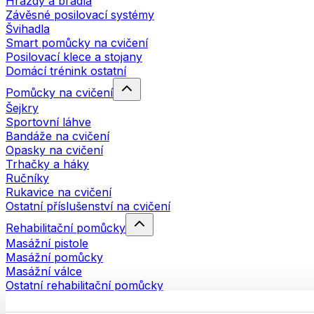
Hrazdy a bradla
Závěsné posilovací systémy
Švihadla
Smart pomůcky na cvičení
Posilovací klece a stojany
Domácí trénink ostatní
Pomůcky na cvičení
Šejkry
Sportovní láhve
Bandáže na cvičení
Opasky na cvičení
Trhačky a háky
Ručníky
Rukavice na cvičení
Ostatní příslušenství na cvičení
Rehabilitační pomůcky
Masážní pistole
Masážní pomůcky
Masážní válce
Ostatní rehabilitační pomůcky
Tašky a batohy