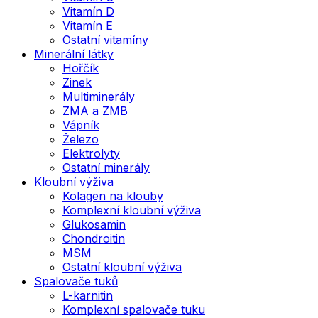
Vitamín D
Vitamín E
Ostatní vitamíny
Minerální látky
Hořčík
Zinek
Multiminerály
ZMA a ZMB
Vápník
Železo
Elektrolyty
Ostatní minerály
Kloubní výživa
Kolagen na klouby
Komplexní kloubní výživa
Glukosamin
Chondroitin
MSM
Ostatní kloubní výživa
Spalovače tuků
L-karnitin
Komplexní spalovače tuku