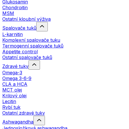
Glukosamin
Chondroitin
MSM
Ostatní kloubní výživa
Spalovače tuků
L-karnitin
Komplexní spalovače tuku
Termogenní spalovače tuků
Appetite control
Ostatní spalovače tuků
Zdravé tuky
Omega-3
Omega 3-6-9
CLA a HCA
MCT olej
Krilový olej
Lecitin
Rybí tuk
Ostatní zdravé tuky
Ashwagandha
Jednosložková ashwagandha