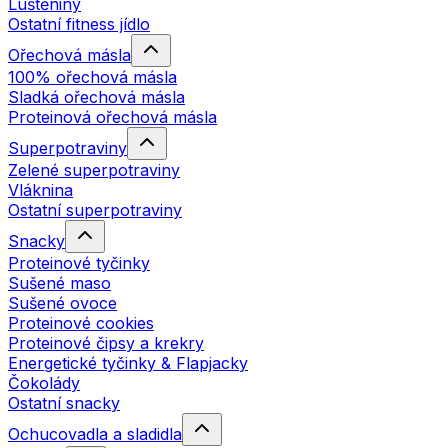
Luštěniny
Ostatní fitness jídlo
Ořechová másla
100% ořechová másla
Sladká ořechová másla
Proteinová ořechová másla
Superpotraviny
Zelené superpotraviny
Vláknina
Ostatní superpotraviny
Snacky
Proteinové tyčinky
Sušené maso
Sušené ovoce
Proteinové cookies
Proteinové čipsy a krekry
Energetické tyčinky & Flapjacky
Čokolády
Ostatní snacky
Ochucovadla a sladidla