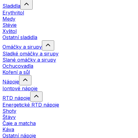
Sladidla
Erythritol
Medy
Stévie
Xylitol
Ostatní sladidla
Omáčky a sirupy
Sladké omáčky a sirupy
Slané omáčky a sirupy
Ochucovadla
Koření a sůl
Nápoje
Iontové nápoje
RTD nápoje
Energetické RTD nápoje
Shoty
Šťávy
Čaje a matcha
Káva
Ostatní nápoje