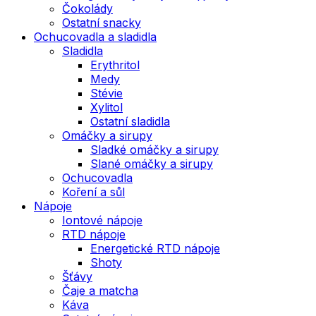
Čokolády
Ostatní snacky
Ochucovadla a sladidla
Sladidla
Erythritol
Medy
Stévie
Xylitol
Ostatní sladidla
Omáčky a sirupy
Sladké omáčky a sirupy
Slané omáčky a sirupy
Ochucovadla
Koření a sůl
Nápoje
Iontové nápoje
RTD nápoje
Energetické RTD nápoje
Shoty
Šťávy
Čaje a matcha
Káva