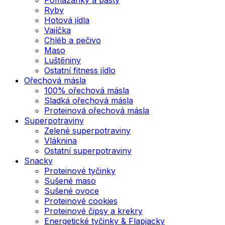
Ryby
Hotová jídla
Vajíčka
Chléb a pečivo
Maso
Luštěniny
Ostatní fitness jídlo
Ořechová másla
100% ořechová másla
Sladká ořechová másla
Proteinová ořechová másla
Superpotraviny
Zelené superpotraviny
Vláknina
Ostatní superpotraviny
Snacky
Proteinové tyčinky
Sušené maso
Sušené ovoce
Proteinové cookies
Proteinové čipsy a krekry
Energetické tyčinky & Flapjacky