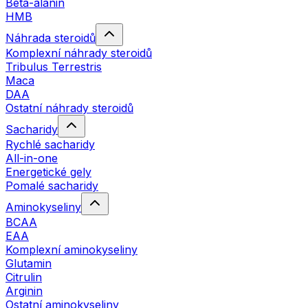
Beta-alanin
HMB
Náhrada steroidů
Komplexní náhrady steroidů
Tribulus Terrestris
Maca
DAA
Ostatní náhrady steroidů
Sacharidy
Rychlé sacharidy
All-in-one
Energetické gely
Pomalé sacharidy
Aminokyseliny
BCAA
EAA
Komplexní aminokyseliny
Glutamin
Citrulin
Arginin
Ostatní aminokyseliny