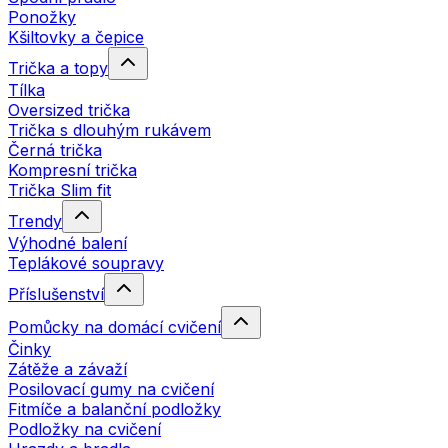
Ponožky
Kšiltovky a čepice
Trička a topy
Tílka
Oversized trička
Trička s dlouhým rukávem
Černá trička
Kompresní trička
Trička Slim fit
Trendy
Výhodné balení
Teplákové soupravy
Příslušenství
Pomůcky na domácí cvičení
Činky
Zátěže a závaží
Posilovací gumy na cvičení
Fitmíče a balanční podložky
Podložky na cvičení