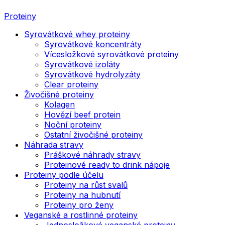
Proteiny
Syrovátkové whey proteiny
Syrovátkové koncentráty
Vícesložkové syrovátkové proteiny
Syrovátkové izoláty
Syrovátkové hydrolyzáty
Clear proteiny
Živočišné proteiny
Kolagen
Hovězí beef protein
Noční proteiny
Ostatní živočišné proteiny
Náhrada stravy
Práškové náhrady stravy
Proteinové ready to drink nápoje
Proteiny podle účelu
Proteiny na růst svalů
Proteiny na hubnutí
Proteiny pro ženy
Veganské a rostlinné proteiny
Jednosložkové veganské proteiny