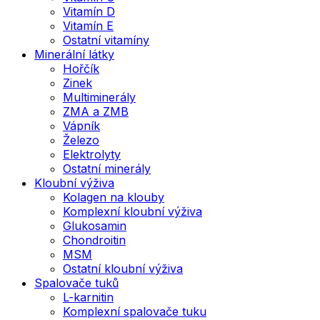
Vitamín D
Vitamín E
Ostatní vitamíny
Minerální látky
Hořčík
Zinek
Multiminerály
ZMA a ZMB
Vápník
Železo
Elektrolyty
Ostatní minerály
Kloubní výživa
Kolagen na klouby
Komplexní kloubní výživa
Glukosamin
Chondroitin
MSM
Ostatní kloubní výživa
Spalovače tuků
L-karnitin
Komplexní spalovače tuku