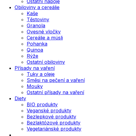
Ostatní nápoje
Obiloviny a cereálie
Kaše
Těstoviny
Granola
Ovesné vločky
Cereálie a müsli
Pohanka
Quinoa
Rýže
Ostatní obiloviny
Přísady na vaření
Tuky a oleje
Směsi na pečení a vaření
Mouky
Ostatní přísady na vaření
Diety
BIO produkty
Veganské produkty
Bezlepkové produkty
Bezlaktózové produkty
Vegetariánské produkty