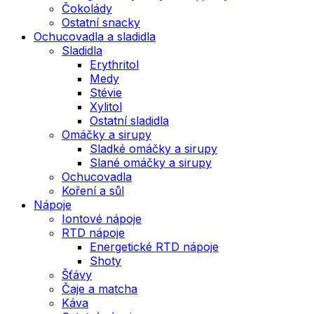
Čokolády
Ostatní snacky
Ochucovadla a sladidla
Sladidla
Erythritol
Medy
Stévie
Xylitol
Ostatní sladidla
Omáčky a sirupy
Sladké omáčky a sirupy
Slané omáčky a sirupy
Ochucovadla
Koření a sůl
Nápoje
Iontové nápoje
RTD nápoje
Energetické RTD nápoje
Shoty
Šťávy
Čaje a matcha
Káva