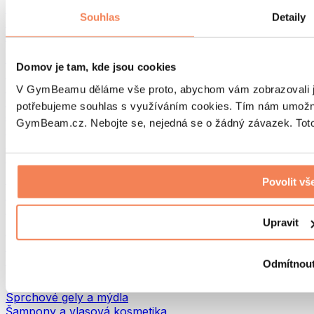
Tašky na jídlo a příslušenství
Souhlas
Detaily
Tašky do fitka
Batohy
Pomůcky podle aktivity
Domov je tam, kde jsou cookies
Běh
Bojové sporty
V GymBeamu děláme vše proto, abychom vám zobrazovali je
Cyklistika
potřebujeme souhlas s využíváním cookies. Tím nám umožní
Jóga a pilates
GymBeam.cz. Nebojte se, nejedná se o žádný závazek. Toto 
Otužování
Plavání
Turistika
Biohacking
Povolit vš
Red Light Therapy
Vodní filtry a konvice
Upravit
Ekodrogerie
Prací prostředky
Čisticí prostředky
Odmítnou
Přírodní kosmetika
Sprchové gely a mýdla
Šampony a vlasová kosmetika