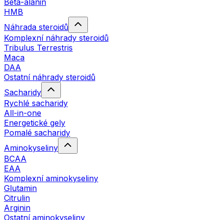
Beta-alanin
HMB
Náhrada steroidů
Komplexní náhrady steroidů
Tribulus Terrestris
Maca
DAA
Ostatní náhrady steroidů
Sacharidy
Rychlé sacharidy
All-in-one
Energetické gely
Pomalé sacharidy
Aminokyseliny
BCAA
EAA
Komplexní aminokyseliny
Glutamin
Citrulin
Arginin
Ostatní aminokyseliny