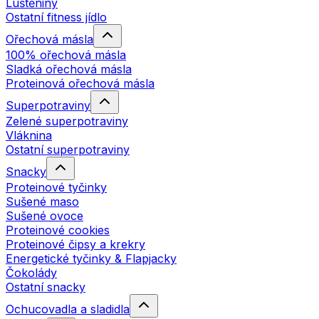
Luštěniny
Ostatní fitness jídlo
Ořechová másla
100% ořechová másla
Sladká ořechová másla
Proteinová ořechová másla
Superpotraviny
Zelené superpotraviny
Vláknina
Ostatní superpotraviny
Snacky
Proteinové tyčinky
Sušené maso
Sušené ovoce
Proteinové cookies
Proteinové čipsy a krekry
Energetické tyčinky & Flapjacky
Čokolády
Ostatní snacky
Ochucovadla a sladidla