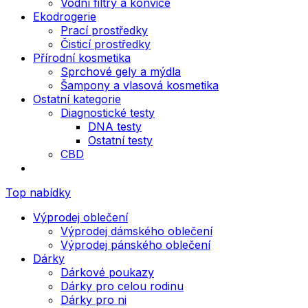
Vodní filtry a konvice
Ekodrogerie
Prací prostředky
Čisticí prostředky
Přírodní kosmetika
Sprchové gely a mýdla
Šampony a vlasová kosmetika
Ostatní kategorie
Diagnostické testy
DNA testy
Ostatní testy
CBD
Top nabídky
Výprodej oblečení
Výprodej dámského oblečení
Výprodej pánského oblečení
Dárky
Dárkové poukazy
Dárky pro celou rodinu
Dárky pro ni