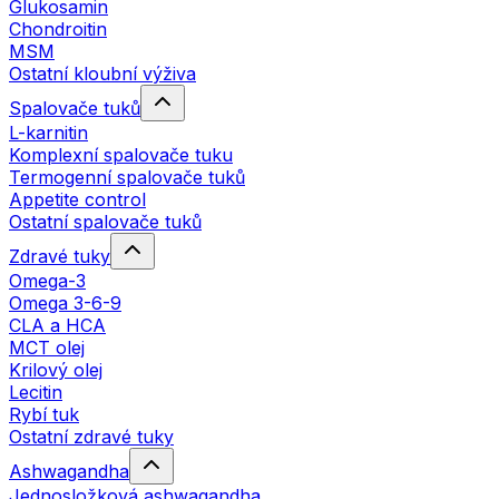
Glukosamin
Chondroitin
MSM
Ostatní kloubní výživa
Spalovače tuků
L-karnitin
Komplexní spalovače tuku
Termogenní spalovače tuků
Appetite control
Ostatní spalovače tuků
Zdravé tuky
Omega-3
Omega 3-6-9
CLA a HCA
MCT olej
Krilový olej
Lecitin
Rybí tuk
Ostatní zdravé tuky
Ashwagandha
Jednosložková ashwagandha