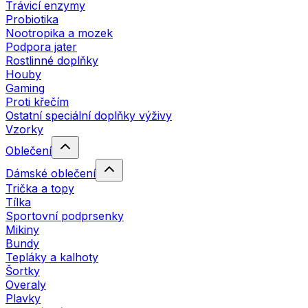
Trávicí enzymy
Probiotika
Nootropika a mozek
Podpora jater
Rostlinné doplňky
Houby
Gaming
Proti křečím
Ostatní speciální doplňky výživy
Vzorky
Oblečení
Dámské oblečení
Trička a topy
Tílka
Sportovní podprsenky
Mikiny
Bundy
Tepláky a kalhoty
Šortky
Overaly
Plavky