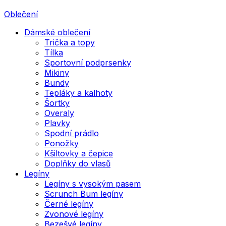
Oblečení
Dámské oblečení
Trička a topy
Tílka
Sportovní podprsenky
Mikiny
Bundy
Tepláky a kalhoty
Šortky
Overaly
Plavky
Spodní prádlo
Ponožky
Kšiltovky a čepice
Doplňky do vlasů
Legíny
Legíny s vysokým pasem
Scrunch Bum legíny
Černé legíny
Zvonové legíny
Bezešvé legíny