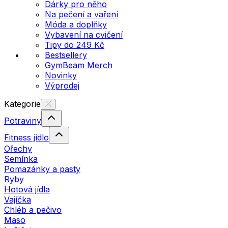
Dárky pro něho
Na pečení a vaření
Móda a doplňky
Vybavení na cvičení
Tipy do 249 Kč
Bestsellery
GymBeam Merch
Novinky
Výprodej
Kategorie
Potraviny
Fitness jídlo
Ořechy
Semínka
Pomazánky a pasty
Ryby
Hotová jídla
Vajíčka
Chléb a pečivo
Maso