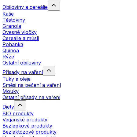
Obiloviny a cereálie
Kaše
Těstoviny
Granola
Ovesné vločky
Cereálie a müsli
Pohanka
Quinoa
Rýže
Ostatní obiloviny
Přísady na vaření
Tuky a oleje
Směsi na pečení a vaření
Mouky
Ostatní přísady na vaření
Diety
BIO produkty
Veganské produkty
Bezlepkové produkty
Bezlaktózové produkty