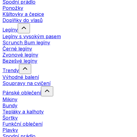
Spodní prádlo
Ponožky
Kšiltovky a čepice
Doplňky do vlasů
Legíny
Legíny s vysokým pasem
Scrunch Bum legíny
Černé legíny
Zvonové legíny
Bezešvé legíny
Trendy
Výhodné balení
Soupravy na cvičení
Pánské oblečení
Mikiny
Bundy
Tepláky a kalhoty
Šortky
Funkční oblečení
Plavky
Spodní prádlo