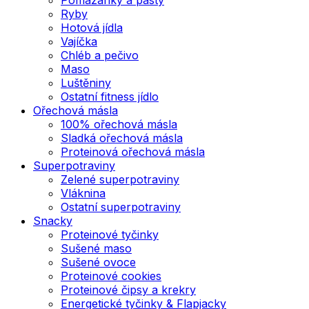
Ryby
Hotová jídla
Vajíčka
Chléb a pečivo
Maso
Luštěniny
Ostatní fitness jídlo
Ořechová másla
100% ořechová másla
Sladká ořechová másla
Proteinová ořechová másla
Superpotraviny
Zelené superpotraviny
Vláknina
Ostatní superpotraviny
Snacky
Proteinové tyčinky
Sušené maso
Sušené ovoce
Proteinové cookies
Proteinové čipsy a krekry
Energetické tyčinky & Flapjacky