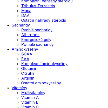
Komplexní náhrady steroidů
Tribulus Terrestris
Maca
DAA
Ostatní náhrady steroidů
Sacharidy
Rychlé sacharidy
All-in-one
Energetické gely
Pomalé sacharidy
Aminokyseliny
BCAA
EAA
Komplexní aminokyseliny
Glutamin
Citrulin
Arginin
Ostatní aminokyseliny
Vitamíny
Multivitamíny
Vitamín A
Vitamín B
Vitamín C