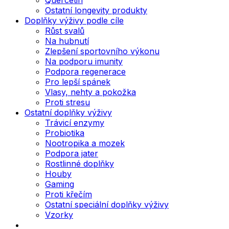
Ostatní longevity produkty
Doplňky výživy podle cíle
Růst svalů
Na hubnutí
Zlepšení sportovního výkonu
Na podporu imunity
Podpora regenerace
Pro lepší spánek
Vlasy, nehty a pokožka
Proti stresu
Ostatní doplňky výživy
Trávicí enzymy
Probiotika
Nootropika a mozek
Podpora jater
Rostlinné doplňky
Houby
Gaming
Proti křečím
Ostatní speciální doplňky výživy
Vzorky