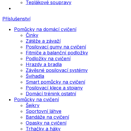
Teplákové soupravy
Příslušenství
Pomůcky na domácí cvičení
Činky
Zátěže a závaží
Posilovací gumy na cvičení
Fitmíče a balanční podložky
Podložky na cvičení
Hrazdy a bradla
Závěsné posilovací systémy
Švihadla
Smart pomůcky na cvičení
Posilovací klece a stojany
Domácí trénink ostatní
Pomůcky na cvičení
Šejkry
Sportovní láhve
Bandáže na cvičení
Opasky na cvičení
Trhačky a háky