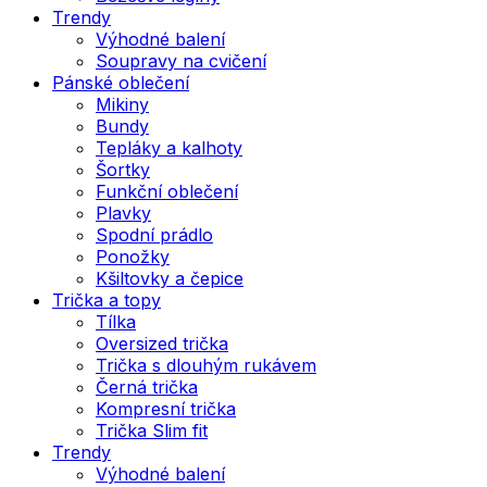
Trendy
Výhodné balení
Soupravy na cvičení
Pánské oblečení
Mikiny
Bundy
Tepláky a kalhoty
Šortky
Funkční oblečení
Plavky
Spodní prádlo
Ponožky
Kšiltovky a čepice
Trička a topy
Tílka
Oversized trička
Trička s dlouhým rukávem
Černá trička
Kompresní trička
Trička Slim fit
Trendy
Výhodné balení