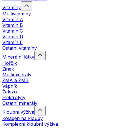
Vitamíny
Multivitamíny
Vitamín A
Vitamín B
Vitamín C
Vitamín D
Vitamín E
Ostatní vitamíny
Minerální látky
Hořčík
Zinek
Multiminerály
ZMA a ZMB
Vápník
Železo
Elektrolyty
Ostatní minerály
Kloubní výživa
Kolagen na klouby
Komplexní kloubní výživa