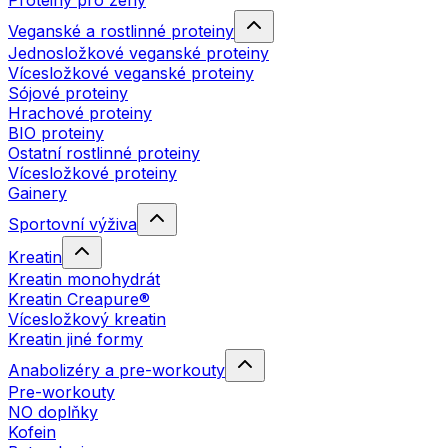
Proteiny pro ženy
Veganské a rostlinné proteiny
Jednosložkové veganské proteiny
Vícesložkové veganské proteiny
Sójové proteiny
Hrachové proteiny
BIO proteiny
Ostatní rostlinné proteiny
Vícesložkové proteiny
Gainery
Sportovní výživa
Kreatin
Kreatin monohydrát
Kreatin Creapure®
Vícesložkový kreatin
Kreatin jiné formy
Anabolizéry a pre-workouty
Pre-workouty
NO doplňky
Kofein