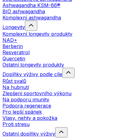
Ashwagandha KSM-66®
BIO ashwagandha
Komplexní ashwagandha
Longevity
Komplexní longevity produkty
NAD+
Berberin
Resveratrol
Quercetin
Ostatní longevity produkty
Doplňky výživy podle cíle
Růst svalů
Na hubnutí
Zlepšení sportovního výkonu
Na podporu imunity
Podpora regenerace
Pro lepší spánek
Vlasy, nehty a pokožka
Proti stresu
Ostatní doplňky výživy