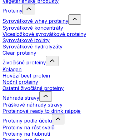
Vegetariánské produkty
Proteiny
Syrovátkové whey proteiny
Syrovátkové koncentráty
Vícesložkové syrovátkové proteiny
Syrovátkové izoláty
Syrovátkové hydrolyzáty
Clear proteiny
Živočišné proteiny
Kolagen
Hovězí beef protein
Noční proteiny
Ostatní živočišné proteiny
Náhrada stravy
Práškové náhrady stravy
Proteinové ready to drink nápoje
Proteiny podle účelu
Proteiny na růst svalů
Proteiny na hubnutí