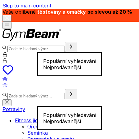
Skip to main content
Vaše oblíbené
těstoviny a omáčky
se slevou až 20 %
Populární vyhledávání
Nejprodávanější
Potraviny
Populární vyhledávání
Fitness jídlo
Nejprodávanější
Ořechy
Semínka
Pomazánky a pasty