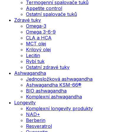
Termogenní spalovače tuků
Appetite control
Ostatní spalovače tuků
Zdravé tuky
Omega-3
Omega 3-6-9
CLA a HCA
MCT olej
Krilový olej
Lecitin
Rybí tuk
Ostatní zdravé tuky
Ashwagandha
Jednosložková ashwagandha
Ashwagandha KSM-66®
BIO ashwagandha
Komplexní ashwagandha
Longevity
Komplexní longevity produkty
NAD+
Berberin
Resveratrol
Quercetin