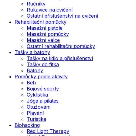
Ručníky
Rukavice na cvičení
Ostatní příslušenství na cvičení
Rehabilitační pomůcky
Masážní pistole
Masážní pomůcky
Masážní válce
Ostatní rehabilitační pomůcky
Tašky a batohy
Tašky na jídlo a příslušenství
Tašky do fitka
Batohy
Pomůcky podle aktivity
Běh
Bojové sporty
Cyklistika
Jóga a pilates
Otužování
Plavání
Turistika
Biohacking
Red Light Therapy