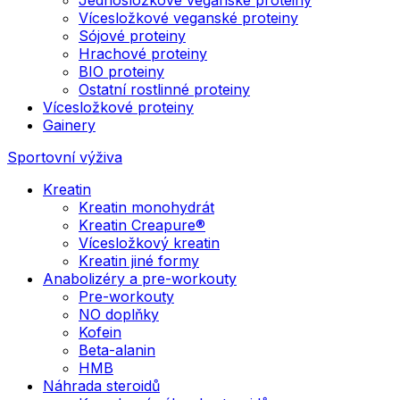
Vícesložkové veganské proteiny
Sójové proteiny
Hrachové proteiny
BIO proteiny
Ostatní rostlinné proteiny
Vícesložkové proteiny
Gainery
Sportovní výživa
Kreatin
Kreatin monohydrát
Kreatin Creapure®
Vícesložkový kreatin
Kreatin jiné formy
Anabolizéry a pre-workouty
Pre-workouty
NO doplňky
Kofein
Beta-alanin
HMB
Náhrada steroidů