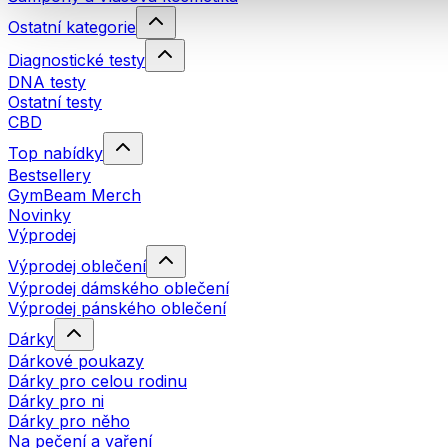
Ostatní kategorie
Diagnostické testy
DNA testy
Ostatní testy
CBD
Top nabídky
Bestsellery
GymBeam Merch
Novinky
Výprodej
Výprodej oblečení
Výprodej dámského oblečení
Výprodej pánského oblečení
Dárky
Dárkové poukazy
Dárky pro celou rodinu
Dárky pro ni
Dárky pro něho
Na pečení a vaření