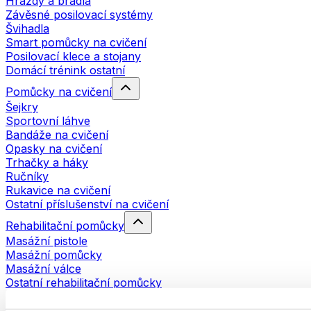
Hrazdy a bradla
Závěsné posilovací systémy
Švihadla
Smart pomůcky na cvičení
Posilovací klece a stojany
Domácí trénink ostatní
Pomůcky na cvičení
Šejkry
Sportovní láhve
Bandáže na cvičení
Opasky na cvičení
Trhačky a háky
Ručníky
Rukavice na cvičení
Ostatní příslušenství na cvičení
Rehabilitační pomůcky
Masážní pistole
Masážní pomůcky
Masážní válce
Ostatní rehabilitační pomůcky
Tašky a batohy