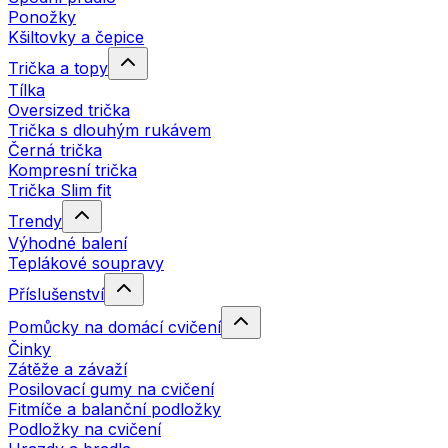
Ponožky
Kšiltovky a čepice
Trička a topy
Tílka
Oversized trička
Trička s dlouhým rukávem
Černá trička
Kompresní trička
Trička Slim fit
Trendy
Výhodné balení
Teplákové soupravy
Příslušenství
Pomůcky na domácí cvičení
Činky
Zátěže a závaží
Posilovací gumy na cvičení
Fitmíče a balanční podložky
Podložky na cvičení