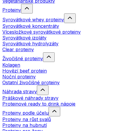
Vegetariánské produkty
Proteiny
Syrovátkové whey proteiny
Syrovátkové koncentráty
Vícesložkové syrovátkové proteiny
Syrovátkové izoláty
Syrovátkové hydrolyzáty
Clear proteiny
Živočišné proteiny
Kolagen
Hovězí beef protein
Noční proteiny
Ostatní živočišné proteiny
Náhrada stravy
Práškové náhrady stravy
Proteinové ready to drink nápoje
Proteiny podle účelu
Proteiny na růst svalů
Proteiny na hubnutí