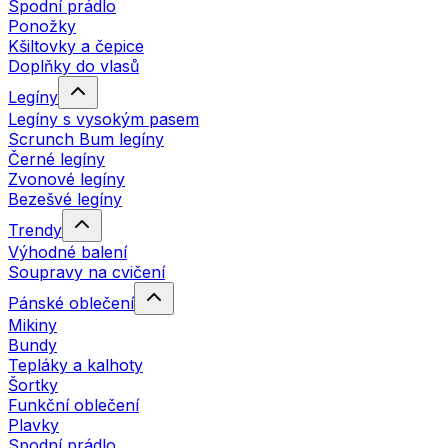
Spodní prádlo
Ponožky
Kšiltovky a čepice
Doplňky do vlasů
Legíny
Legíny s vysokým pasem
Scrunch Bum legíny
Černé legíny
Zvonové legíny
Bezešvé legíny
Trendy
Výhodné balení
Soupravy na cvičení
Pánské oblečení
Mikiny
Bundy
Tepláky a kalhoty
Šortky
Funkční oblečení
Plavky
Spodní prádlo