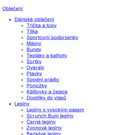
Oblečení
Dámské oblečení
Trička a topy
Tílka
Sportovní podprsenky
Mikiny
Bundy
Tepláky a kalhoty
Šortky
Overaly
Plavky
Spodní prádlo
Ponožky
Kšiltovky a čepice
Doplňky do vlasů
Legíny
Legíny s vysokým pasem
Scrunch Bum legíny
Černé legíny
Zvonové legíny
Bezešvé legíny