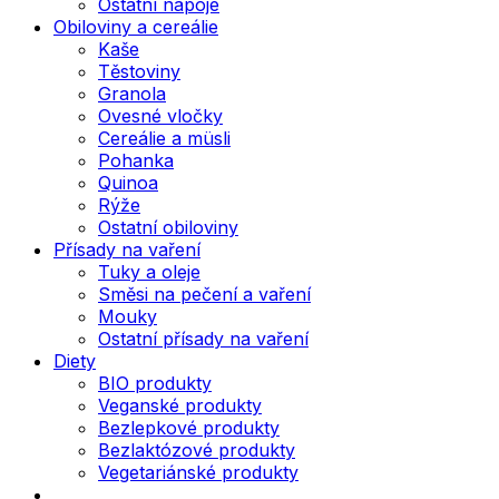
Ostatní nápoje
Obiloviny a cereálie
Kaše
Těstoviny
Granola
Ovesné vločky
Cereálie a müsli
Pohanka
Quinoa
Rýže
Ostatní obiloviny
Přísady na vaření
Tuky a oleje
Směsi na pečení a vaření
Mouky
Ostatní přísady na vaření
Diety
BIO produkty
Veganské produkty
Bezlepkové produkty
Bezlaktózové produkty
Vegetariánské produkty