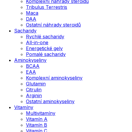
Komplexní náhrady steroidů
Tribulus Terrestris
Maca
DAA
Ostatní náhrady steroidů
Sacharidy
Rychlé sacharidy
All-in-one
Energetické gely
Pomalé sacharidy
Aminokyseliny
BCAA
EAA
Komplexní aminokyseliny
Glutamin
Citrulin
Arginin
Ostatní aminokyseliny
Vitamíny
Multivitamíny
Vitamín A
Vitamín B
Vitamín C