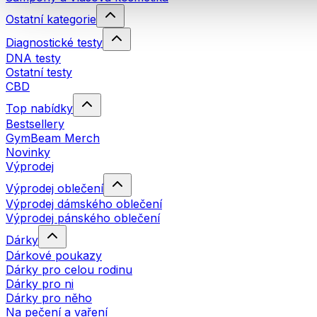
Ostatní kategorie
Diagnostické testy
DNA testy
Ostatní testy
CBD
Top nabídky
Bestsellery
GymBeam Merch
Novinky
Výprodej
Výprodej oblečení
Výprodej dámského oblečení
Výprodej pánského oblečení
Dárky
Dárkové poukazy
Dárky pro celou rodinu
Dárky pro ni
Dárky pro něho
Na pečení a vaření