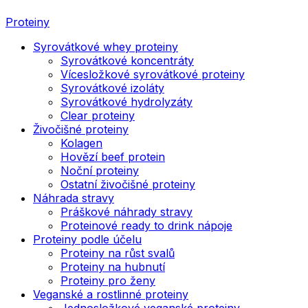
Proteiny
Syrovátkové whey proteiny
Syrovátkové koncentráty
Vícesložkové syrovátkové proteiny
Syrovátkové izoláty
Syrovátkové hydrolyzáty
Clear proteiny
Živočišné proteiny
Kolagen
Hovězí beef protein
Noční proteiny
Ostatní živočišné proteiny
Náhrada stravy
Práškové náhrady stravy
Proteinové ready to drink nápoje
Proteiny podle účelu
Proteiny na růst svalů
Proteiny na hubnutí
Proteiny pro ženy
Veganské a rostlinné proteiny
Jednosložkové veganské proteiny