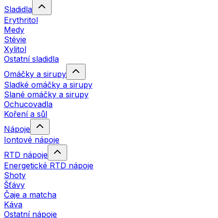
Sladidla
Erythritol
Medy
Stévie
Xylitol
Ostatní sladidla
Omáčky a sirupy
Sladké omáčky a sirupy
Slané omáčky a sirupy
Ochucovadla
Koření a sůl
Nápoje
Iontové nápoje
RTD nápoje
Energetické RTD nápoje
Shoty
Šťávy
Čaje a matcha
Káva
Ostatní nápoje