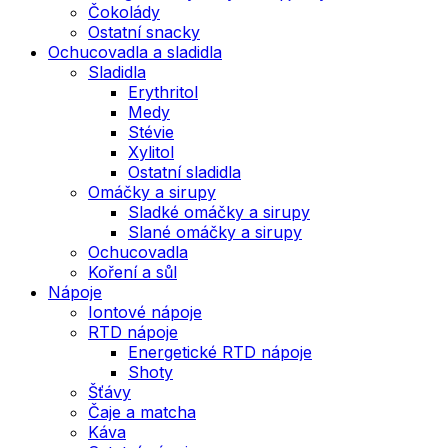
Čokolády
Ostatní snacky
Ochucovadla a sladidla
Sladidla
Erythritol
Medy
Stévie
Xylitol
Ostatní sladidla
Omáčky a sirupy
Sladké omáčky a sirupy
Slané omáčky a sirupy
Ochucovadla
Koření a sůl
Nápoje
Iontové nápoje
RTD nápoje
Energetické RTD nápoje
Shoty
Šťávy
Čaje a matcha
Káva