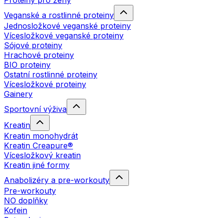
Proteiny pro ženy
Veganské a rostlinné proteiny
Jednosložkové veganské proteiny
Vícesložkové veganské proteiny
Sójové proteiny
Hrachové proteiny
BIO proteiny
Ostatní rostlinné proteiny
Vícesložkové proteiny
Gainery
Sportovní výživa
Kreatin
Kreatin monohydrát
Kreatin Creapure®
Vícesložkový kreatin
Kreatin jiné formy
Anabolizéry a pre-workouty
Pre-workouty
NO doplňky
Kofein