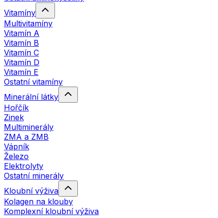
Vitamíny
Multivitamíny
Vitamín A
Vitamín B
Vitamín C
Vitamín D
Vitamín E
Ostatní vitamíny
Minerální látky
Hořčík
Zinek
Multiminerály
ZMA a ZMB
Vápník
Železo
Elektrolyty
Ostatní minerály
Kloubní výživa
Kolagen na klouby
Komplexní kloubní výživa