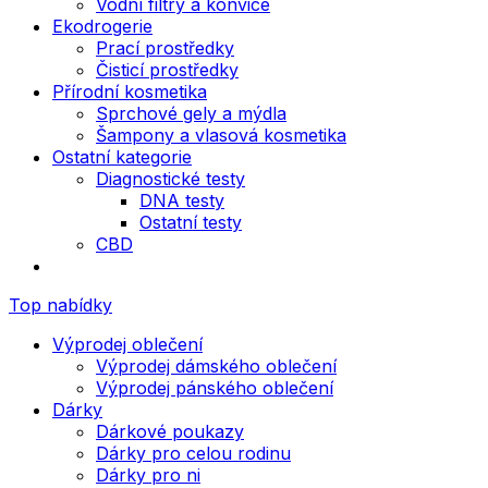
Vodní filtry a konvice
Ekodrogerie
Prací prostředky
Čisticí prostředky
Přírodní kosmetika
Sprchové gely a mýdla
Šampony a vlasová kosmetika
Ostatní kategorie
Diagnostické testy
DNA testy
Ostatní testy
CBD
Top nabídky
Výprodej oblečení
Výprodej dámského oblečení
Výprodej pánského oblečení
Dárky
Dárkové poukazy
Dárky pro celou rodinu
Dárky pro ni