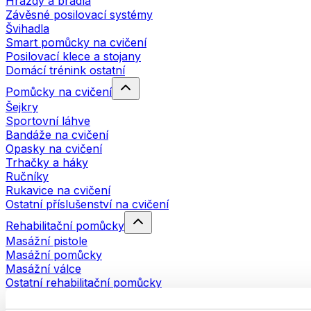
Hrazdy a bradla
Závěsné posilovací systémy
Švihadla
Smart pomůcky na cvičení
Posilovací klece a stojany
Domácí trénink ostatní
Pomůcky na cvičení
Šejkry
Sportovní láhve
Bandáže na cvičení
Opasky na cvičení
Trhačky a háky
Ručníky
Rukavice na cvičení
Ostatní příslušenství na cvičení
Rehabilitační pomůcky
Masážní pistole
Masážní pomůcky
Masážní válce
Ostatní rehabilitační pomůcky
Tašky a batohy