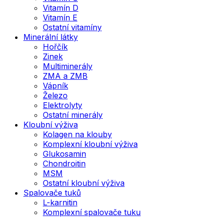
Vitamín D
Vitamín E
Ostatní vitamíny
Minerální látky
Hořčík
Zinek
Multiminerály
ZMA a ZMB
Vápník
Železo
Elektrolyty
Ostatní minerály
Kloubní výživa
Kolagen na klouby
Komplexní kloubní výživa
Glukosamin
Chondroitin
MSM
Ostatní kloubní výživa
Spalovače tuků
L-karnitin
Komplexní spalovače tuku