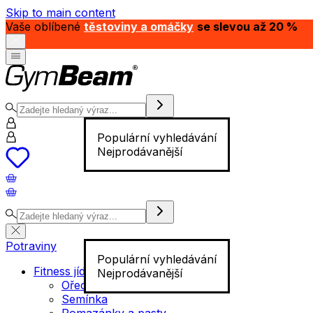
Skip to main content
Vaše oblíbené
těstoviny a omáčky
se slevou až 20 %
Populární vyhledávání
Nejprodávanější
Potraviny
Populární vyhledávání
Fitness jídlo
Nejprodávanější
Ořechy
Semínka
Pomazánky a pasty