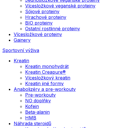
Vícesložkové veganské proteiny
Sójové proteiny
Hrachové proteiny
BIO proteiny
Ostatní rostlinné proteiny
Vícesložkové proteiny
Gainery
Sportovní výživa
Kreatin
Kreatin monohydrát
Kreatin Creapure®
Vícesložkový kreatin
Kreatin jiné formy
Anabolizéry a pre-workouty
Pre-workouty
NO doplňky
Kofein
Beta-alanin
HMB
Náhrada steroidů