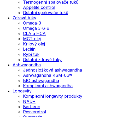
Termogenní spalovače tuků
Appetite control
Ostatní spalovače tuků
Zdravé tuky
Omega-3
Omega 3-6-9
CLA a HCA
MCT olej
Krilový olej
Lecitin
Rybí tuk
Ostatní zdravé tuky
Ashwagandha
Jednosložková ashwagandha
Ashwagandha KSM-66®
BIO ashwagandha
Komplexní ashwagandha
Longevity
Komplexní longevity produkty
NAD+
Berberin
Resveratrol
Quercetin