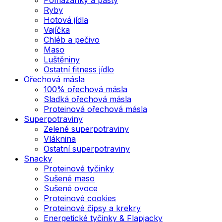
Ryby
Hotová jídla
Vajíčka
Chléb a pečivo
Maso
Luštěniny
Ostatní fitness jídlo
Ořechová másla
100% ořechová másla
Sladká ořechová másla
Proteinová ořechová másla
Superpotraviny
Zelené superpotraviny
Vláknina
Ostatní superpotraviny
Snacky
Proteinové tyčinky
Sušené maso
Sušené ovoce
Proteinové cookies
Proteinové čipsy a krekry
Energetické tyčinky & Flapjacky