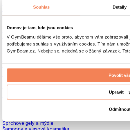
Tašky na jídlo a příslušenství
Souhlas
Detaily
Tašky do fitka
Batohy
Pomůcky podle aktivity
Domov je tam, kde jsou cookies
Běh
Bojové sporty
V GymBeamu děláme vše proto, abychom vám zobrazovali je
Cyklistika
potřebujeme souhlas s využíváním cookies. Tím nám umožní
Jóga a pilates
GymBeam.cz. Nebojte se, nejedná se o žádný závazek. Toto 
Otužování
Plavání
Turistika
Biohacking
Povolit vš
Red Light Therapy
Vodní filtry a konvice
Upravit
Ekodrogerie
Prací prostředky
Čisticí prostředky
Odmítnou
Přírodní kosmetika
Sprchové gely a mýdla
Šampony a vlasová kosmetika