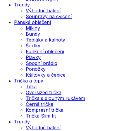
Trendy
Výhodné balení
Soupravy na cvičení
Pánské oblečení
Mikiny
Bundy
Tepláky a kalhoty
Šortky
Funkční oblečení
Plavky
Spodní prádlo
Ponožky
Kšiltovky a čepice
Trička a topy
Tílka
Oversized trička
Trička s dlouhým rukávem
Černá trička
Kompresní trička
Trička Slim fit
Trendy
Výhodné balení