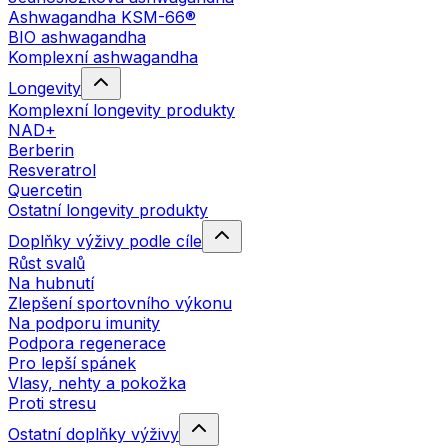
Ashwagandha KSM-66®
BIO ashwagandha
Komplexní ashwagandha
Longevity
Komplexní longevity produkty
NAD+
Berberin
Resveratrol
Quercetin
Ostatní longevity produkty
Doplňky výživy podle cíle
Růst svalů
Na hubnutí
Zlepšení sportovního výkonu
Na podporu imunity
Podpora regenerace
Pro lepší spánek
Vlasy, nehty a pokožka
Proti stresu
Ostatní doplňky výživy