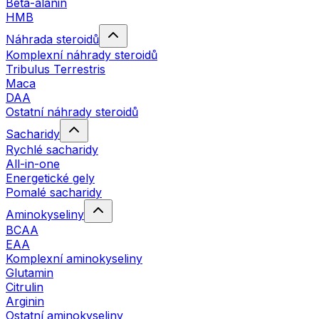
Beta-alanin
HMB
Náhrada steroidů
Komplexní náhrady steroidů
Tribulus Terrestris
Maca
DAA
Ostatní náhrady steroidů
Sacharidy
Rychlé sacharidy
All-in-one
Energetické gely
Pomalé sacharidy
Aminokyseliny
BCAA
EAA
Komplexní aminokyseliny
Glutamin
Citrulin
Arginin
Ostatní aminokyseliny