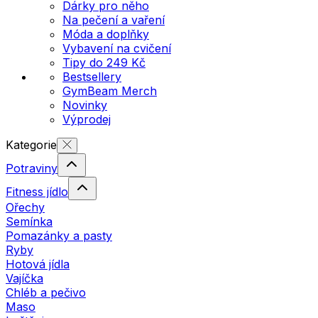
Dárky pro něho
Na pečení a vaření
Móda a doplňky
Vybavení na cvičení
Tipy do 249 Kč
Bestsellery
GymBeam Merch
Novinky
Výprodej
Kategorie
Potraviny
Fitness jídlo
Ořechy
Semínka
Pomazánky a pasty
Ryby
Hotová jídla
Vajíčka
Chléb a pečivo
Maso