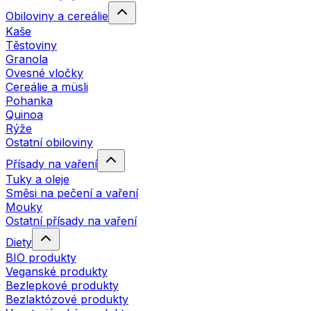
Obiloviny a cereálie
Kaše
Těstoviny
Granola
Ovesné vločky
Cereálie a müsli
Pohanka
Quinoa
Rýže
Ostatní obiloviny
Přísady na vaření
Tuky a oleje
Směsi na pečení a vaření
Mouky
Ostatní přísady na vaření
Diety
BIO produkty
Veganské produkty
Bezlepkové produkty
Bezlaktózové produkty