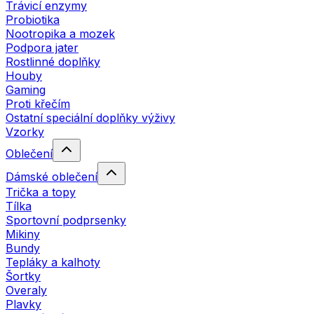
Trávicí enzymy
Probiotika
Nootropika a mozek
Podpora jater
Rostlinné doplňky
Houby
Gaming
Proti křečím
Ostatní speciální doplňky výživy
Vzorky
Oblečení
Dámské oblečení
Trička a topy
Tílka
Sportovní podprsenky
Mikiny
Bundy
Tepláky a kalhoty
Šortky
Overaly
Plavky