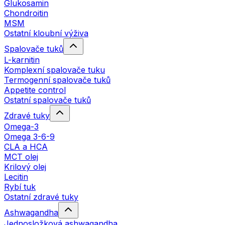
Glukosamin
Chondroitin
MSM
Ostatní kloubní výživa
Spalovače tuků
L-karnitin
Komplexní spalovače tuku
Termogenní spalovače tuků
Appetite control
Ostatní spalovače tuků
Zdravé tuky
Omega-3
Omega 3-6-9
CLA a HCA
MCT olej
Krilový olej
Lecitin
Rybí tuk
Ostatní zdravé tuky
Ashwagandha
Jednosložková ashwagandha