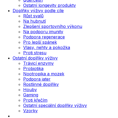
Ostatní longevity produkty
Doplňky výživy podle cíle
Růst svalů
Na hubnutí
Zlepšení sportovního výkonu
Na podporu imunity
Podpora regenerace
Pro lepší spánek
Vlasy, nehty a pokožka
Proti stresu
Ostatní doplňky výživy
Trávicí enzymy
Probiotika
Nootropika a mozek
Podpora jater
Rostlinné doplňky
Houby
Gaming
Proti křečím
Ostatní speciální doplňky výživy
Vzorky