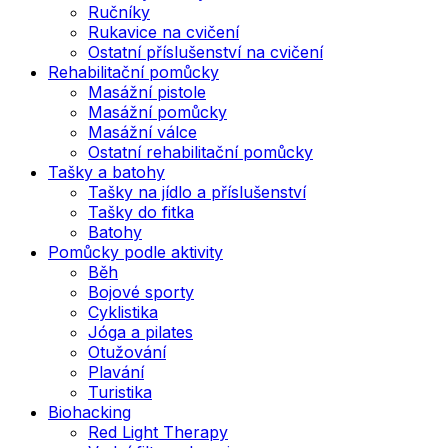
Ručníky
Rukavice na cvičení
Ostatní příslušenství na cvičení
Rehabilitační pomůcky
Masážní pistole
Masážní pomůcky
Masážní válce
Ostatní rehabilitační pomůcky
Tašky a batohy
Tašky na jídlo a příslušenství
Tašky do fitka
Batohy
Pomůcky podle aktivity
Běh
Bojové sporty
Cyklistika
Jóga a pilates
Otužování
Plavání
Turistika
Biohacking
Red Light Therapy