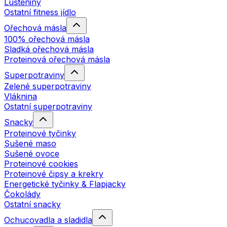
Luštěniny
Ostatní fitness jídlo
Ořechová másla
100% ořechová másla
Sladká ořechová másla
Proteinová ořechová másla
Superpotraviny
Zelené superpotraviny
Vláknina
Ostatní superpotraviny
Snacky
Proteinové tyčinky
Sušené maso
Sušené ovoce
Proteinové cookies
Proteinové čipsy a krekry
Energetické tyčinky & Flapjacky
Čokolády
Ostatní snacky
Ochucovadla a sladidla