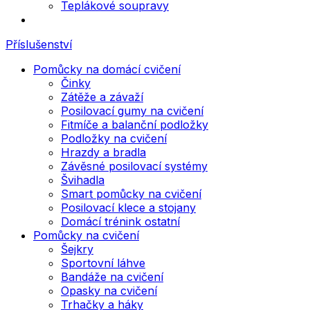
Teplákové soupravy
Příslušenství
Pomůcky na domácí cvičení
Činky
Zátěže a závaží
Posilovací gumy na cvičení
Fitmíče a balanční podložky
Podložky na cvičení
Hrazdy a bradla
Závěsné posilovací systémy
Švihadla
Smart pomůcky na cvičení
Posilovací klece a stojany
Domácí trénink ostatní
Pomůcky na cvičení
Šejkry
Sportovní láhve
Bandáže na cvičení
Opasky na cvičení
Trhačky a háky