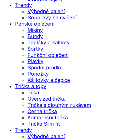
Trendy
Výhodné balení
Soupravy na cvičení
Pánské oblečení
Mikiny
Bundy
Tepláky a kalhoty
Šortky
Funkční oblečení
Plavky
Spodní prádlo
Ponožky
Kšiltovky a čepice
Trička a topy
Tílka
Oversized trička
Trička s dlouhým rukávem
Černá trička
Kompresní trička
Trička Slim fit
Trendy
Výhodné balení