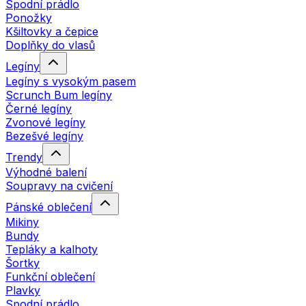
Spodní prádlo
Ponožky
Kšiltovky a čepice
Doplňky do vlasů
Legíny
Legíny s vysokým pasem
Scrunch Bum legíny
Černé legíny
Zvonové legíny
Bezešvé legíny
Trendy
Výhodné balení
Soupravy na cvičení
Pánské oblečení
Mikiny
Bundy
Tepláky a kalhoty
Šortky
Funkční oblečení
Plavky
Spodní prádlo