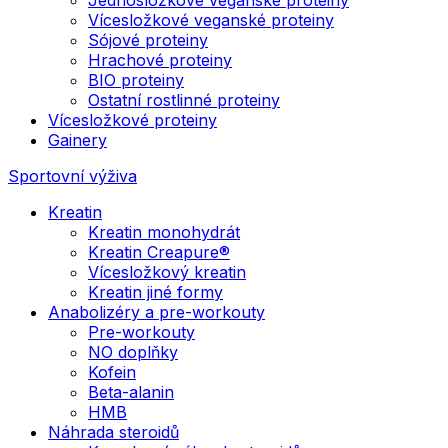
Vícesložkové veganské proteiny
Sójové proteiny
Hrachové proteiny
BIO proteiny
Ostatní rostlinné proteiny
Vícesložkové proteiny
Gainery
Sportovní výživa
Kreatin
Kreatin monohydrát
Kreatin Creapure®
Vícesložkový kreatin
Kreatin jiné formy
Anabolizéry a pre-workouty
Pre-workouty
NO doplňky
Kofein
Beta-alanin
HMB
Náhrada steroidů