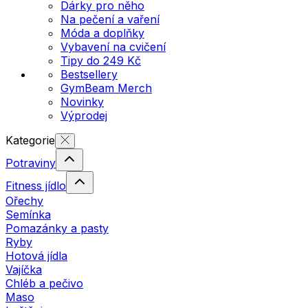
Dárky pro něho
Na pečení a vaření
Móda a doplňky
Vybavení na cvičení
Tipy do 249 Kč
Bestsellery
GymBeam Merch
Novinky
Výprodej
Kategorie
Potraviny
Fitness jídlo
Ořechy
Semínka
Pomazánky a pasty
Ryby
Hotová jídla
Vajíčka
Chléb a pečivo
Maso