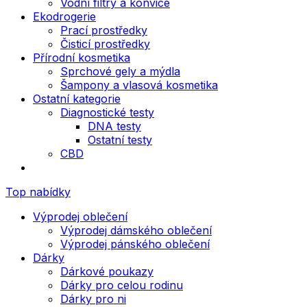
Vodní filtry a konvice
Ekodrogerie
Prací prostředky
Čisticí prostředky
Přírodní kosmetika
Sprchové gely a mýdla
Šampony a vlasová kosmetika
Ostatní kategorie
Diagnostické testy
DNA testy
Ostatní testy
CBD
Top nabídky
Výprodej oblečení
Výprodej dámského oblečení
Výprodej pánského oblečení
Dárky
Dárkové poukazy
Dárky pro celou rodinu
Dárky pro ni