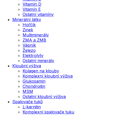
Vitamín D
Vitamín E
Ostatní vitamíny
Minerální látky
Hořčík
Zinek
Multiminerály
ZMA a ZMB
Vápník
Železo
Elektrolyty
Ostatní minerály
Kloubní výživa
Kolagen na klouby
Komplexní kloubní výživa
Glukosamin
Chondroitin
MSM
Ostatní kloubní výživa
Spalovače tuků
L-karnitin
Komplexní spalovače tuku