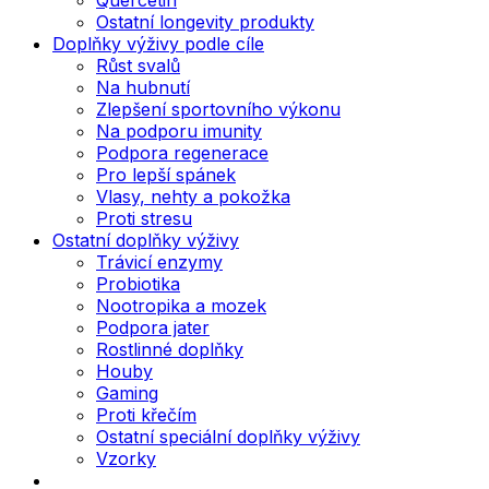
Ostatní longevity produkty
Doplňky výživy podle cíle
Růst svalů
Na hubnutí
Zlepšení sportovního výkonu
Na podporu imunity
Podpora regenerace
Pro lepší spánek
Vlasy, nehty a pokožka
Proti stresu
Ostatní doplňky výživy
Trávicí enzymy
Probiotika
Nootropika a mozek
Podpora jater
Rostlinné doplňky
Houby
Gaming
Proti křečím
Ostatní speciální doplňky výživy
Vzorky