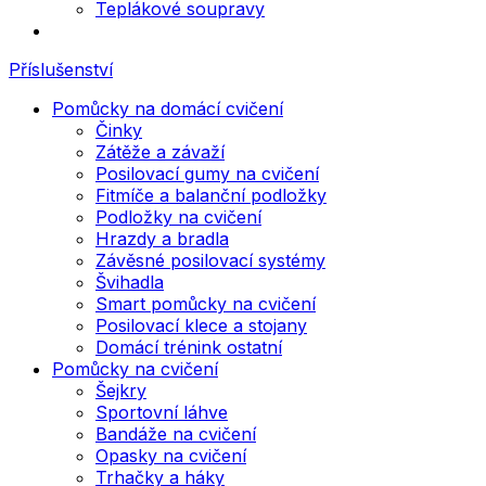
Teplákové soupravy
Příslušenství
Pomůcky na domácí cvičení
Činky
Zátěže a závaží
Posilovací gumy na cvičení
Fitmíče a balanční podložky
Podložky na cvičení
Hrazdy a bradla
Závěsné posilovací systémy
Švihadla
Smart pomůcky na cvičení
Posilovací klece a stojany
Domácí trénink ostatní
Pomůcky na cvičení
Šejkry
Sportovní láhve
Bandáže na cvičení
Opasky na cvičení
Trhačky a háky