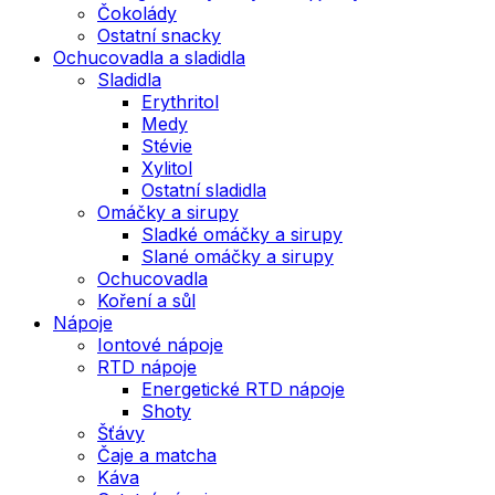
Čokolády
Ostatní snacky
Ochucovadla a sladidla
Sladidla
Erythritol
Medy
Stévie
Xylitol
Ostatní sladidla
Omáčky a sirupy
Sladké omáčky a sirupy
Slané omáčky a sirupy
Ochucovadla
Koření a sůl
Nápoje
Iontové nápoje
RTD nápoje
Energetické RTD nápoje
Shoty
Šťávy
Čaje a matcha
Káva