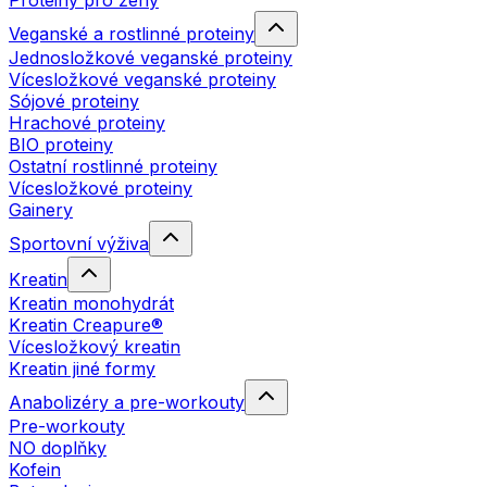
Proteiny pro ženy
Veganské a rostlinné proteiny
Jednosložkové veganské proteiny
Vícesložkové veganské proteiny
Sójové proteiny
Hrachové proteiny
BIO proteiny
Ostatní rostlinné proteiny
Vícesložkové proteiny
Gainery
Sportovní výživa
Kreatin
Kreatin monohydrát
Kreatin Creapure®
Vícesložkový kreatin
Kreatin jiné formy
Anabolizéry a pre-workouty
Pre-workouty
NO doplňky
Kofein