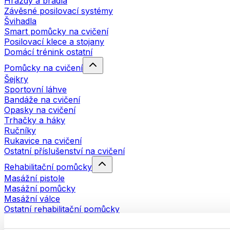
Hrazdy a bradla
Závěsné posilovací systémy
Švihadla
Smart pomůcky na cvičení
Posilovací klece a stojany
Domácí trénink ostatní
Pomůcky na cvičení
Šejkry
Sportovní láhve
Bandáže na cvičení
Opasky na cvičení
Trhačky a háky
Ručníky
Rukavice na cvičení
Ostatní příslušenství na cvičení
Rehabilitační pomůcky
Masážní pistole
Masážní pomůcky
Masážní válce
Ostatní rehabilitační pomůcky
Tašky a batohy