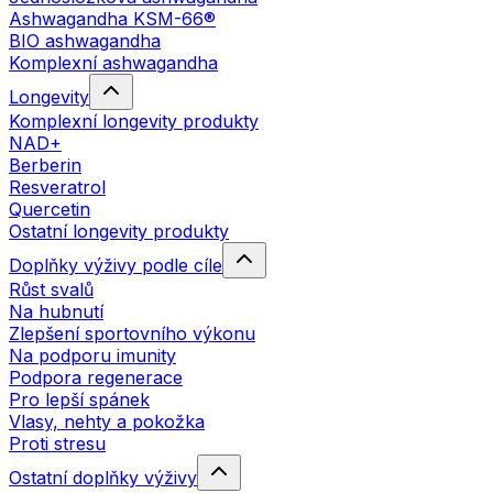
Ashwagandha KSM-66®
BIO ashwagandha
Komplexní ashwagandha
Longevity
Komplexní longevity produkty
NAD+
Berberin
Resveratrol
Quercetin
Ostatní longevity produkty
Doplňky výživy podle cíle
Růst svalů
Na hubnutí
Zlepšení sportovního výkonu
Na podporu imunity
Podpora regenerace
Pro lepší spánek
Vlasy, nehty a pokožka
Proti stresu
Ostatní doplňky výživy