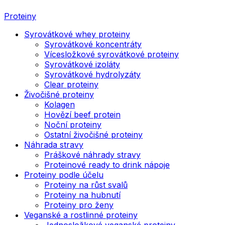
Proteiny
Syrovátkové whey proteiny
Syrovátkové koncentráty
Vícesložkové syrovátkové proteiny
Syrovátkové izoláty
Syrovátkové hydrolyzáty
Clear proteiny
Živočišné proteiny
Kolagen
Hovězí beef protein
Noční proteiny
Ostatní živočišné proteiny
Náhrada stravy
Práškové náhrady stravy
Proteinové ready to drink nápoje
Proteiny podle účelu
Proteiny na růst svalů
Proteiny na hubnutí
Proteiny pro ženy
Veganské a rostlinné proteiny
Jednosložkové veganské proteiny