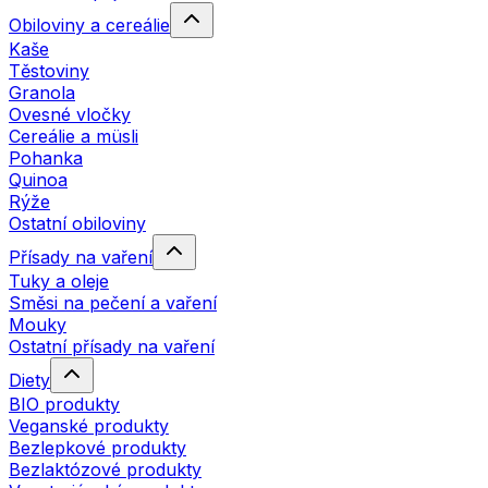
Obiloviny a cereálie
Kaše
Těstoviny
Granola
Ovesné vločky
Cereálie a müsli
Pohanka
Quinoa
Rýže
Ostatní obiloviny
Přísady na vaření
Tuky a oleje
Směsi na pečení a vaření
Mouky
Ostatní přísady na vaření
Diety
BIO produkty
Veganské produkty
Bezlepkové produkty
Bezlaktózové produkty