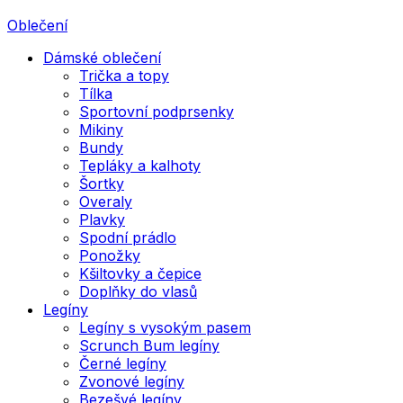
Oblečení
Dámské oblečení
Trička a topy
Tílka
Sportovní podprsenky
Mikiny
Bundy
Tepláky a kalhoty
Šortky
Overaly
Plavky
Spodní prádlo
Ponožky
Kšiltovky a čepice
Doplňky do vlasů
Legíny
Legíny s vysokým pasem
Scrunch Bum legíny
Černé legíny
Zvonové legíny
Bezešvé legíny