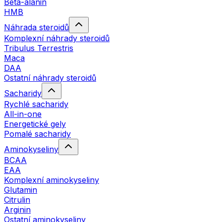
Beta-alanin
HMB
Náhrada steroidů
Komplexní náhrady steroidů
Tribulus Terrestris
Maca
DAA
Ostatní náhrady steroidů
Sacharidy
Rychlé sacharidy
All-in-one
Energetické gely
Pomalé sacharidy
Aminokyseliny
BCAA
EAA
Komplexní aminokyseliny
Glutamin
Citrulin
Arginin
Ostatní aminokyseliny