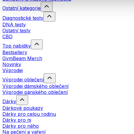
Ostatní kategorie
Diagnostické testy
DNA testy
Ostatní testy
CBD
Top nabídky
Bestsellery
GymBeam Merch
Novinky
Výprodej
Výprodej oblečení
Výprodej dámského oblečení
Výprodej pánského oblečení
Dárky
Dárkové poukazy
Dárky pro celou rodinu
Dárky pro ni
Dárky pro něho
Na pečení a vaření