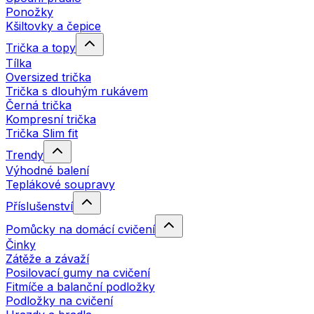
Ponožky
Kšiltovky a čepice
Trička a topy
Tílka
Oversized trička
Trička s dlouhým rukávem
Černá trička
Kompresní trička
Trička Slim fit
Trendy
Výhodné balení
Teplákové soupravy
Příslušenství
Pomůcky na domácí cvičení
Činky
Zátěže a závaží
Posilovací gumy na cvičení
Fitmíče a balanční podložky
Podložky na cvičení