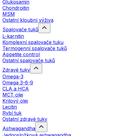
Glukosamin
Chondroitin
MSM
Ostatní kloubní výživa
Spalovače tuků
L-karnitin
Komplexní spalovače tuku
Termogenní spalovače tuků
Appetite control
Ostatní spalovače tuků
Zdravé tuky
Omega-3
Omega 3-6-9
CLA a HCA
MCT olej
Krilový olej
Lecitin
Rybí tuk
Ostatní zdravé tuky
Ashwagandha
Jednosložková ashwagandha