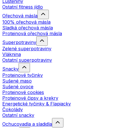
Luštěniny
Ostatní fitness jídlo
Ořechová másla
100% ořechová másla
Sladká ořechová másla
Proteinová ořechová másla
Superpotraviny
Zelené superpotraviny
Vláknina
Ostatní superpotraviny
Snacky
Proteinové tyčinky
Sušené maso
Sušené ovoce
Proteinové cookies
Proteinové čipsy a krekry
Energetické tyčinky & Flapjacky
Čokolády
Ostatní snacky
Ochucovadla a sladidla