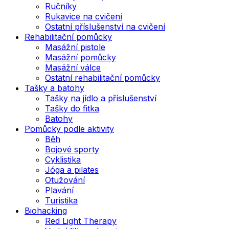
Ručníky
Rukavice na cvičení
Ostatní příslušenství na cvičení
Rehabilitační pomůcky
Masážní pistole
Masážní pomůcky
Masážní válce
Ostatní rehabilitační pomůcky
Tašky a batohy
Tašky na jídlo a příslušenství
Tašky do fitka
Batohy
Pomůcky podle aktivity
Běh
Bojové sporty
Cyklistika
Jóga a pilates
Otužování
Plavání
Turistika
Biohacking
Red Light Therapy