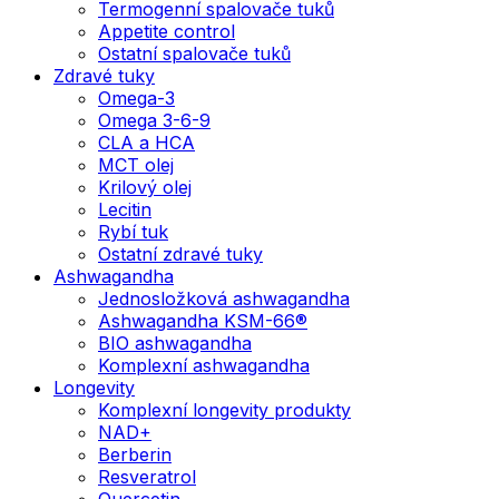
Termogenní spalovače tuků
Appetite control
Ostatní spalovače tuků
Zdravé tuky
Omega-3
Omega 3-6-9
CLA a HCA
MCT olej
Krilový olej
Lecitin
Rybí tuk
Ostatní zdravé tuky
Ashwagandha
Jednosložková ashwagandha
Ashwagandha KSM-66®
BIO ashwagandha
Komplexní ashwagandha
Longevity
Komplexní longevity produkty
NAD+
Berberin
Resveratrol
Quercetin