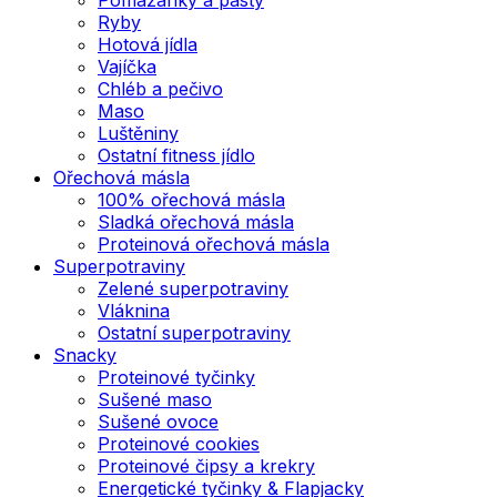
Ryby
Hotová jídla
Vajíčka
Chléb a pečivo
Maso
Luštěniny
Ostatní fitness jídlo
Ořechová másla
100% ořechová másla
Sladká ořechová másla
Proteinová ořechová másla
Superpotraviny
Zelené superpotraviny
Vláknina
Ostatní superpotraviny
Snacky
Proteinové tyčinky
Sušené maso
Sušené ovoce
Proteinové cookies
Proteinové čipsy a krekry
Energetické tyčinky & Flapjacky