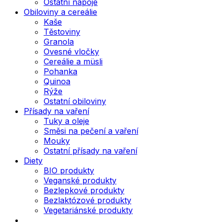
Ostatní nápoje
Obiloviny a cereálie
Kaše
Těstoviny
Granola
Ovesné vločky
Cereálie a müsli
Pohanka
Quinoa
Rýže
Ostatní obiloviny
Přísady na vaření
Tuky a oleje
Směsi na pečení a vaření
Mouky
Ostatní přísady na vaření
Diety
BIO produkty
Veganské produkty
Bezlepkové produkty
Bezlaktózové produkty
Vegetariánské produkty