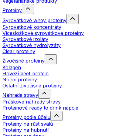
Vegetariánské produkty
Proteiny
Syrovátkové whey proteiny
Syrovátkové koncentráty
Vícesložkové syrovátkové proteiny
Syrovátkové izoláty
Syrovátkové hydrolyzáty
Clear proteiny
Živočišné proteiny
Kolagen
Hovězí beef protein
Noční proteiny
Ostatní živočišné proteiny
Náhrada stravy
Práškové náhrady stravy
Proteinové ready to drink nápoje
Proteiny podle účelu
Proteiny na růst svalů
Proteiny na hubnutí