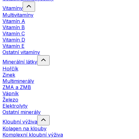
Vitamíny
Multivitamíny
Vitamín A
Vitamín B
Vitamín C
Vitamín D
Vitamín E
Ostatní vitamíny
Minerální látky
Hořčík
Zinek
Multiminerály
ZMA a ZMB
Vápník
Železo
Elektrolyty
Ostatní minerály
Kloubní výživa
Kolagen na klouby
Komplexní kloubní výživa