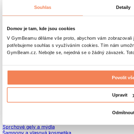
Tašky na jídlo a příslušenství
Souhlas
Detaily
Tašky do fitka
Batohy
Pomůcky podle aktivity
Domov je tam, kde jsou cookies
Běh
Bojové sporty
V GymBeamu děláme vše proto, abychom vám zobrazovali je
Cyklistika
potřebujeme souhlas s využíváním cookies. Tím nám umožní
Jóga a pilates
GymBeam.cz. Nebojte se, nejedná se o žádný závazek. Toto 
Otužování
Plavání
Turistika
Biohacking
Povolit vš
Red Light Therapy
Vodní filtry a konvice
Upravit
Ekodrogerie
Prací prostředky
Čisticí prostředky
Odmítnou
Přírodní kosmetika
Sprchové gely a mýdla
Šampony a vlasová kosmetika