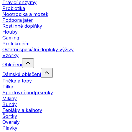
Trávicí enzymy
Probiotika
Nootropika a mozek
Podpora jater
Rostlinné doplňky
Houby
Gaming
Proti křečím
Ostatní speciální doplňky výživy
Vzorky
Oblečení
Dámské oblečení
Trička a topy
Tílka
Sportovní podprsenky
Mikiny
Bundy
Tepláky a kalhoty
Šortky
Overaly
Plavky