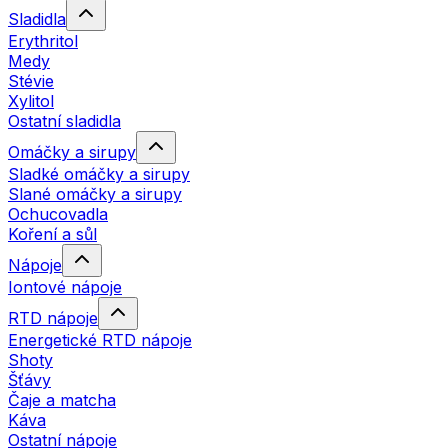
Sladidla
Erythritol
Medy
Stévie
Xylitol
Ostatní sladidla
Omáčky a sirupy
Sladké omáčky a sirupy
Slané omáčky a sirupy
Ochucovadla
Koření a sůl
Nápoje
Iontové nápoje
RTD nápoje
Energetické RTD nápoje
Shoty
Šťávy
Čaje a matcha
Káva
Ostatní nápoje