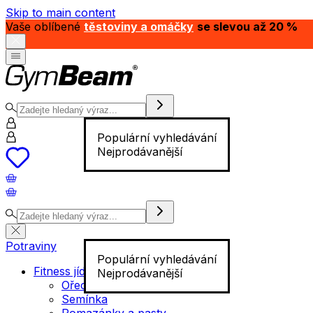
Skip to main content
Vaše oblíbené
těstoviny a omáčky
se slevou až 20 %
Populární vyhledávání
Nejprodávanější
Potraviny
Populární vyhledávání
Fitness jídlo
Nejprodávanější
Ořechy
Semínka
Pomazánky a pasty