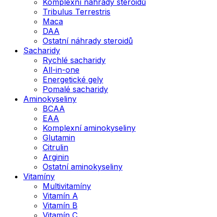
Komplexní náhrady steroidů
Tribulus Terrestris
Maca
DAA
Ostatní náhrady steroidů
Sacharidy
Rychlé sacharidy
All-in-one
Energetické gely
Pomalé sacharidy
Aminokyseliny
BCAA
EAA
Komplexní aminokyseliny
Glutamin
Citrulin
Arginin
Ostatní aminokyseliny
Vitamíny
Multivitamíny
Vitamín A
Vitamín B
Vitamín C