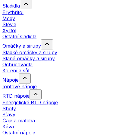
Sladidla
Erythritol
Medy
Stévie
Xylitol
Ostatní sladidla
Omáčky a sirupy
Sladké omáčky a sirupy
Slané omáčky a sirupy
Ochucovadla
Koření a sůl
Nápoje
Iontové nápoje
RTD nápoje
Energetické RTD nápoje
Shoty
Šťávy
Čaje a matcha
Káva
Ostatní nápoje