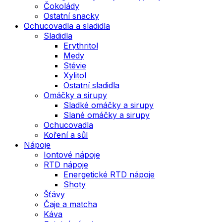
Čokolády
Ostatní snacky
Ochucovadla a sladidla
Sladidla
Erythritol
Medy
Stévie
Xylitol
Ostatní sladidla
Omáčky a sirupy
Sladké omáčky a sirupy
Slané omáčky a sirupy
Ochucovadla
Koření a sůl
Nápoje
Iontové nápoje
RTD nápoje
Energetické RTD nápoje
Shoty
Šťávy
Čaje a matcha
Káva