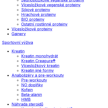
Vícesložkové veganské proteiny
Sójové proteiny
Hrachové proteiny
BIO proteiny
Ostatní rostlinné proteiny
Vícesložkové proteiny
Gainery
Sportovní výživa
Kreatin
Kreatin monohydrát
Kreatin Creapure®
Vícesložkový kreatin
Kreatin jiné formy
Anabolizéry a pre-workouty
Pre-workouty
NO doplňky
Kofein
Beta-alanin
HMB
Náhrada steroidů