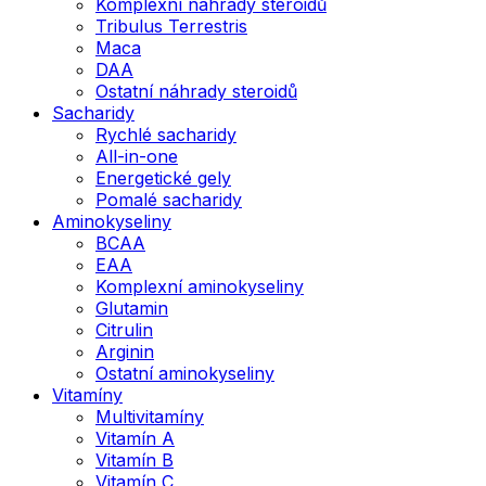
Komplexní náhrady steroidů
Tribulus Terrestris
Maca
DAA
Ostatní náhrady steroidů
Sacharidy
Rychlé sacharidy
All-in-one
Energetické gely
Pomalé sacharidy
Aminokyseliny
BCAA
EAA
Komplexní aminokyseliny
Glutamin
Citrulin
Arginin
Ostatní aminokyseliny
Vitamíny
Multivitamíny
Vitamín A
Vitamín B
Vitamín C