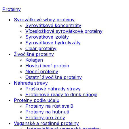
Proteiny
Syrovátkové whey proteiny
Syrovátkové koncentráty
Vícesložkové syrovátkové proteiny
Syrovátkové izoláty
Syrovátkové hydrolyzáty
Clear proteiny
Živočišné proteiny
Kolagen
Hovězí beef protein
Noční proteiny
Ostatní živočišné proteiny
Náhrada stravy
Práškové náhrady stravy
Proteinové ready to drink nápoje
Proteiny podle účelu
Proteiny na růst svalů
Proteiny na hubnutí
Proteiny pro ženy
Veganské a rostlinné proteiny
Jednosložkové veganské proteiny