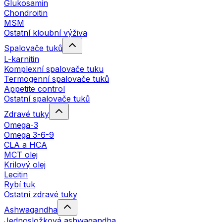
Glukosamin
Chondroitin
MSM
Ostatní kloubní výživa
Spalovače tuků
L-karnitin
Komplexní spalovače tuku
Termogenní spalovače tuků
Appetite control
Ostatní spalovače tuků
Zdravé tuky
Omega-3
Omega 3-6-9
CLA a HCA
MCT olej
Krilový olej
Lecitin
Rybí tuk
Ostatní zdravé tuky
Ashwagandha
Jednosložková ashwagandha