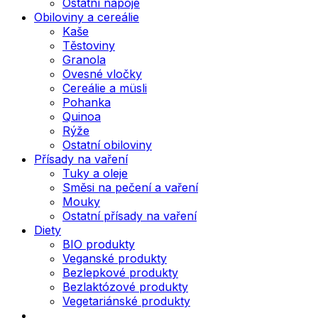
Ostatní nápoje
Obiloviny a cereálie
Kaše
Těstoviny
Granola
Ovesné vločky
Cereálie a müsli
Pohanka
Quinoa
Rýže
Ostatní obiloviny
Přísady na vaření
Tuky a oleje
Směsi na pečení a vaření
Mouky
Ostatní přísady na vaření
Diety
BIO produkty
Veganské produkty
Bezlepkové produkty
Bezlaktózové produkty
Vegetariánské produkty