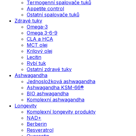
Termogenní spalovače tuků
Appetite control
Ostatní spalovače tuků
Zdravé tuky
Omega-3
Omega 3-6-9
CLA a HCA
MCT olej
Krilový olej
Lecitin
Rybí tuk
Ostatní zdravé tuky
Ashwagandha
Jednosložková ashwagandha
Ashwagandha KSM-66®
BIO ashwagandha
Komplexní ashwagandha
Longevity
Komplexní longevity produkty
NAD+
Berberin
Resveratrol
Quercetin