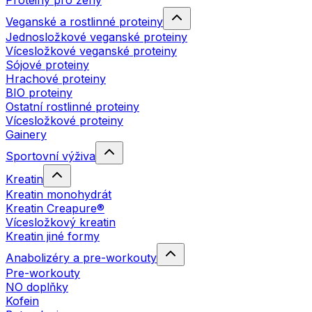
Proteiny pro ženy
Veganské a rostlinné proteiny
Jednosložkové veganské proteiny
Vícesložkové veganské proteiny
Sójové proteiny
Hrachové proteiny
BIO proteiny
Ostatní rostlinné proteiny
Vícesložkové proteiny
Gainery
Sportovní výživa
Kreatin
Kreatin monohydrát
Kreatin Creapure®
Vícesložkový kreatin
Kreatin jiné formy
Anabolizéry a pre-workouty
Pre-workouty
NO doplňky
Kofein