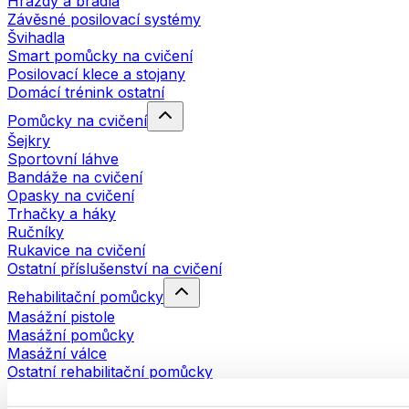
Hrazdy a bradla
Závěsné posilovací systémy
Švihadla
Smart pomůcky na cvičení
Posilovací klece a stojany
Domácí trénink ostatní
Pomůcky na cvičení
Šejkry
Sportovní láhve
Bandáže na cvičení
Opasky na cvičení
Trhačky a háky
Ručníky
Rukavice na cvičení
Ostatní příslušenství na cvičení
Rehabilitační pomůcky
Masážní pistole
Masážní pomůcky
Masážní válce
Ostatní rehabilitační pomůcky
Tašky a batohy