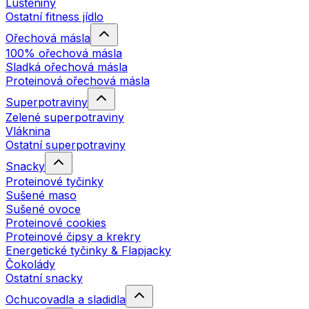
Luštěniny
Ostatní fitness jídlo
Ořechová másla
100% ořechová másla
Sladká ořechová másla
Proteinová ořechová másla
Superpotraviny
Zelené superpotraviny
Vláknina
Ostatní superpotraviny
Snacky
Proteinové tyčinky
Sušené maso
Sušené ovoce
Proteinové cookies
Proteinové čipsy a krekry
Energetické tyčinky & Flapjacky
Čokolády
Ostatní snacky
Ochucovadla a sladidla