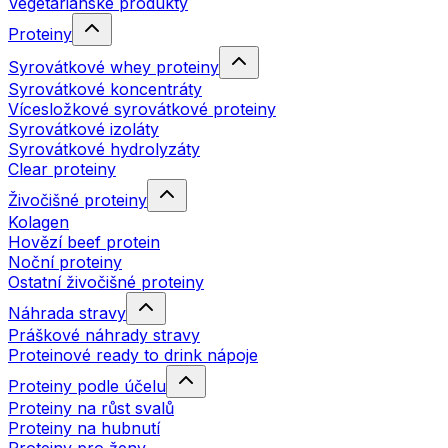
Vegetariánské produkty
Proteiny
Syrovátkové whey proteiny
Syrovátkové koncentráty
Vícesložkové syrovátkové proteiny
Syrovátkové izoláty
Syrovátkové hydrolyzáty
Clear proteiny
Živočišné proteiny
Kolagen
Hovězí beef protein
Noční proteiny
Ostatní živočišné proteiny
Náhrada stravy
Práškové náhrady stravy
Proteinové ready to drink nápoje
Proteiny podle účelu
Proteiny na růst svalů
Proteiny na hubnutí