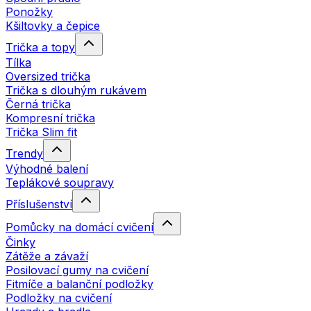
Ponožky
Kšiltovky a čepice
Trička a topy
Tílka
Oversized trička
Trička s dlouhým rukávem
Černá trička
Kompresní trička
Trička Slim fit
Trendy
Výhodné balení
Teplákové soupravy
Příslušenství
Pomůcky na domácí cvičení
Činky
Zátěže a závaží
Posilovací gumy na cvičení
Fitmíče a balanční podložky
Podložky na cvičení