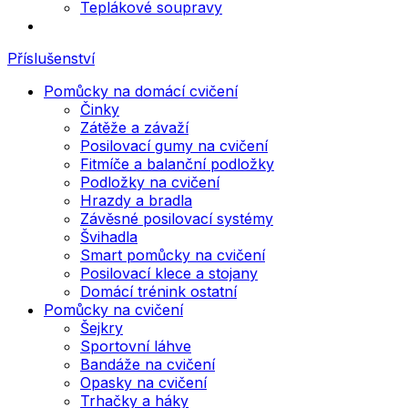
Teplákové soupravy
Příslušenství
Pomůcky na domácí cvičení
Činky
Zátěže a závaží
Posilovací gumy na cvičení
Fitmíče a balanční podložky
Podložky na cvičení
Hrazdy a bradla
Závěsné posilovací systémy
Švihadla
Smart pomůcky na cvičení
Posilovací klece a stojany
Domácí trénink ostatní
Pomůcky na cvičení
Šejkry
Sportovní láhve
Bandáže na cvičení
Opasky na cvičení
Trhačky a háky