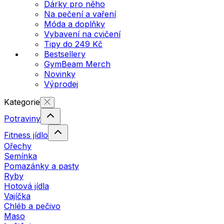
Dárky pro něho
Na pečení a vaření
Móda a doplňky
Vybavení na cvičení
Tipy do 249 Kč
Bestsellery
GymBeam Merch
Novinky
Výprodej
Kategorie
Potraviny
Fitness jídlo
Ořechy
Semínka
Pomazánky a pasty
Ryby
Hotová jídla
Vajíčka
Chléb a pečivo
Maso