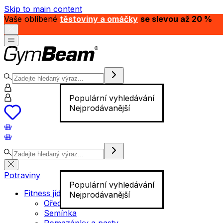
Skip to main content
Vaše oblíbené
těstoviny a omáčky
se slevou až 20 %
Populární vyhledávání
Nejprodávanější
Potraviny
Populární vyhledávání
Fitness jídlo
Nejprodávanější
Ořechy
Semínka
Pomazánky a pasty