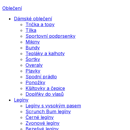
Oblečení
Dámské oblečení
Trička a topy
Tílka
Sportovní podprsenky
Mikiny
Bundy
Tepláky a kalhoty
Šortky
Overaly
Plavky
Spodní prádlo
Ponožky
Kšiltovky a čepice
Doplňky do vlasů
Legíny
Legíny s vysokým pasem
Scrunch Bum legíny
Černé legíny
Zvonové legíny
Bezešvé legíny