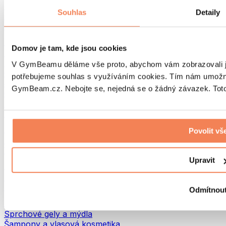
Tašky na jídlo a příslušenství
Souhlas
Detaily
Tašky do fitka
Batohy
Pomůcky podle aktivity
Domov je tam, kde jsou cookies
Běh
Bojové sporty
V GymBeamu děláme vše proto, abychom vám zobrazovali je
Cyklistika
potřebujeme souhlas s využíváním cookies. Tím nám umožní
Jóga a pilates
GymBeam.cz. Nebojte se, nejedná se o žádný závazek. Toto 
Otužování
Plavání
Turistika
Biohacking
Povolit vš
Red Light Therapy
Vodní filtry a konvice
Upravit
Ekodrogerie
Prací prostředky
Čisticí prostředky
Odmítnou
Přírodní kosmetika
Sprchové gely a mýdla
Šampony a vlasová kosmetika