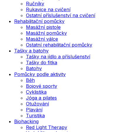
Ručníky
Rukavice na cvičení
Ostatní příslušenství na cvičení
Rehabilitační pomůcky
Masážní pistole
Masážní pomůcky
Masážní válce
Ostatní rehabilitační pomůcky
Tašky a batohy
Tašky na jídlo a příslušenství
Tašky do fitka
Batohy
Pomůcky podle aktivity
Běh
Bojové sporty
Cyklistika
Jóga a pilates
Otužování
Plavání
Turistika
Biohacking
Red Light Therapy