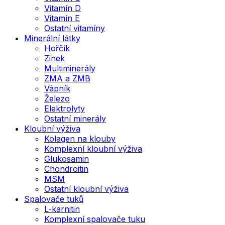
Vitamín D
Vitamín E
Ostatní vitamíny
Minerální látky
Hořčík
Zinek
Multiminerály
ZMA a ZMB
Vápník
Železo
Elektrolyty
Ostatní minerály
Kloubní výživa
Kolagen na klouby
Komplexní kloubní výživa
Glukosamin
Chondroitin
MSM
Ostatní kloubní výživa
Spalovače tuků
L-karnitin
Komplexní spalovače tuku