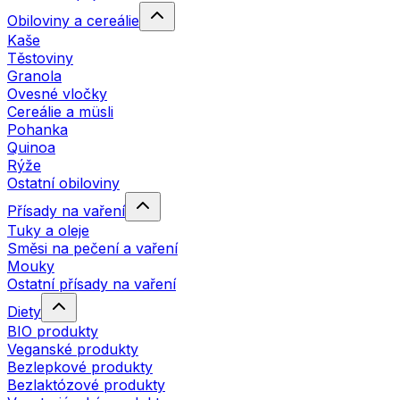
Obiloviny a cereálie
Kaše
Těstoviny
Granola
Ovesné vločky
Cereálie a müsli
Pohanka
Quinoa
Rýže
Ostatní obiloviny
Přísady na vaření
Tuky a oleje
Směsi na pečení a vaření
Mouky
Ostatní přísady na vaření
Diety
BIO produkty
Veganské produkty
Bezlepkové produkty
Bezlaktózové produkty