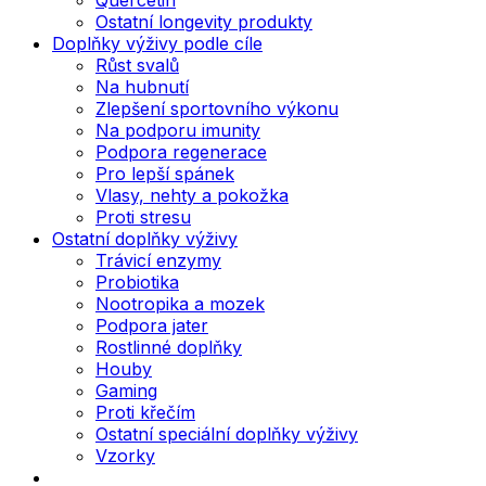
Ostatní longevity produkty
Doplňky výživy podle cíle
Růst svalů
Na hubnutí
Zlepšení sportovního výkonu
Na podporu imunity
Podpora regenerace
Pro lepší spánek
Vlasy, nehty a pokožka
Proti stresu
Ostatní doplňky výživy
Trávicí enzymy
Probiotika
Nootropika a mozek
Podpora jater
Rostlinné doplňky
Houby
Gaming
Proti křečím
Ostatní speciální doplňky výživy
Vzorky