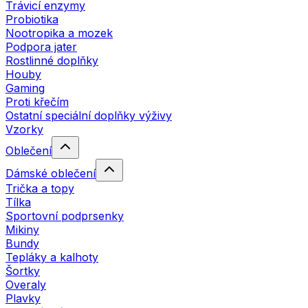
Trávicí enzymy
Probiotika
Nootropika a mozek
Podpora jater
Rostlinné doplňky
Houby
Gaming
Proti křečím
Ostatní speciální doplňky výživy
Vzorky
Oblečení
Dámské oblečení
Trička a topy
Tílka
Sportovní podprsenky
Mikiny
Bundy
Tepláky a kalhoty
Šortky
Overaly
Plavky