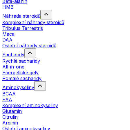
Beta-alanin
HMB
Náhrada steroidů
Komplexní náhrady steroidů
Tribulus Terrestris
Maca
DAA
Ostatní náhrady steroidů
Sacharidy
Rychlé sacharidy
All-in-one
Energetické gely
Pomalé sacharidy
Aminokyseliny
BCAA
EAA
Komplexní aminokyseliny
Glutamin
Citrulin
Arginin
Ostatní aminokyseliny