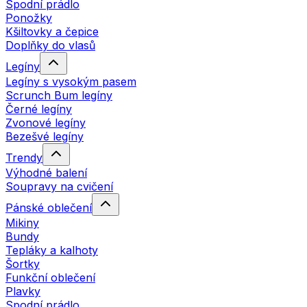
Spodní prádlo
Ponožky
Kšiltovky a čepice
Doplňky do vlasů
Legíny
Legíny s vysokým pasem
Scrunch Bum legíny
Černé legíny
Zvonové legíny
Bezešvé legíny
Trendy
Výhodné balení
Soupravy na cvičení
Pánské oblečení
Mikiny
Bundy
Tepláky a kalhoty
Šortky
Funkční oblečení
Plavky
Spodní prádlo