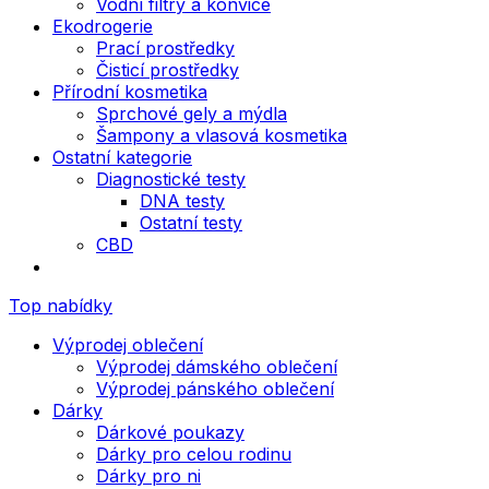
Vodní filtry a konvice
Ekodrogerie
Prací prostředky
Čisticí prostředky
Přírodní kosmetika
Sprchové gely a mýdla
Šampony a vlasová kosmetika
Ostatní kategorie
Diagnostické testy
DNA testy
Ostatní testy
CBD
Top nabídky
Výprodej oblečení
Výprodej dámského oblečení
Výprodej pánského oblečení
Dárky
Dárkové poukazy
Dárky pro celou rodinu
Dárky pro ni