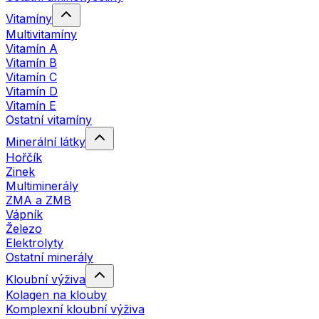
Vitamíny
Multivitamíny
Vitamín A
Vitamín B
Vitamín C
Vitamín D
Vitamín E
Ostatní vitamíny
Minerální látky
Hořčík
Zinek
Multiminerály
ZMA a ZMB
Vápník
Železo
Elektrolyty
Ostatní minerály
Kloubní výživa
Kolagen na klouby
Komplexní kloubní výživa