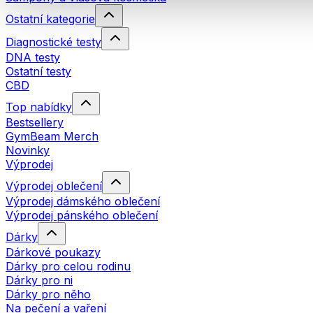
Ostatní kategorie
Diagnostické testy
DNA testy
Ostatní testy
CBD
Top nabídky
Bestsellery
GymBeam Merch
Novinky
Výprodej
Výprodej oblečení
Výprodej dámského oblečení
Výprodej pánského oblečení
Dárky
Dárkové poukazy
Dárky pro celou rodinu
Dárky pro ni
Dárky pro něho
Na pečení a vaření