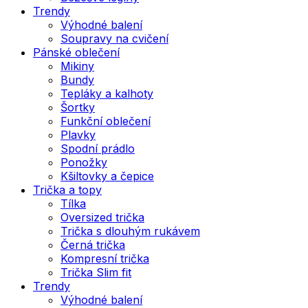
Trendy
Výhodné balení
Soupravy na cvičení
Pánské oblečení
Mikiny
Bundy
Tepláky a kalhoty
Šortky
Funkční oblečení
Plavky
Spodní prádlo
Ponožky
Kšiltovky a čepice
Trička a topy
Tílka
Oversized trička
Trička s dlouhým rukávem
Černá trička
Kompresní trička
Trička Slim fit
Trendy
Výhodné balení