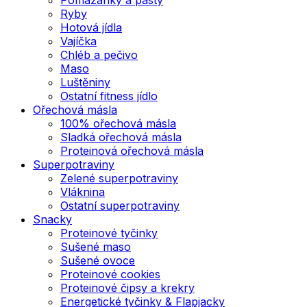
Ryby
Hotová jídla
Vajíčka
Chléb a pečivo
Maso
Luštěniny
Ostatní fitness jídlo
Ořechová másla
100% ořechová másla
Sladká ořechová másla
Proteinová ořechová másla
Superpotraviny
Zelené superpotraviny
Vláknina
Ostatní superpotraviny
Snacky
Proteinové tyčinky
Sušené maso
Sušené ovoce
Proteinové cookies
Proteinové čipsy a krekry
Energetické tyčinky & Flapjacky