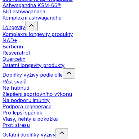
Ashwagandha KSM-66®
BIO ashwagandha
Komplexní ashwagandha
Longevity
Komplexní longevity produkty
NAD+
Berberin
Resveratrol
Quercetin
Ostatní longevity produkty
Doplňky výživy podle cíle
Růst svalů
Na hubnutí
Zlepšení sportovního výkonu
Na podporu imunity
Podpora regenerace
Pro lepší spánek
Vlasy, nehty a pokožka
Proti stresu
Ostatní doplňky výživy