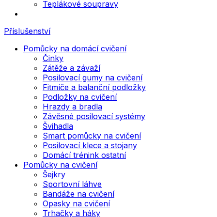
Teplákové soupravy
Příslušenství
Pomůcky na domácí cvičení
Činky
Zátěže a závaží
Posilovací gumy na cvičení
Fitmíče a balanční podložky
Podložky na cvičení
Hrazdy a bradla
Závěsné posilovací systémy
Švihadla
Smart pomůcky na cvičení
Posilovací klece a stojany
Domácí trénink ostatní
Pomůcky na cvičení
Šejkry
Sportovní láhve
Bandáže na cvičení
Opasky na cvičení
Trhačky a háky