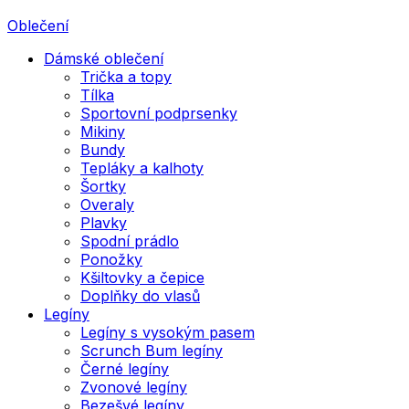
Oblečení
Dámské oblečení
Trička a topy
Tílka
Sportovní podprsenky
Mikiny
Bundy
Tepláky a kalhoty
Šortky
Overaly
Plavky
Spodní prádlo
Ponožky
Kšiltovky a čepice
Doplňky do vlasů
Legíny
Legíny s vysokým pasem
Scrunch Bum legíny
Černé legíny
Zvonové legíny
Bezešvé legíny