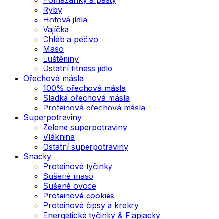
Ryby
Hotová jídla
Vajíčka
Chléb a pečivo
Maso
Luštěniny
Ostatní fitness jídlo
Ořechová másla
100% ořechová másla
Sladká ořechová másla
Proteinová ořechová másla
Superpotraviny
Zelené superpotraviny
Vláknina
Ostatní superpotraviny
Snacky
Proteinové tyčinky
Sušené maso
Sušené ovoce
Proteinové cookies
Proteinové čipsy a krekry
Energetické tyčinky & Flapjacky