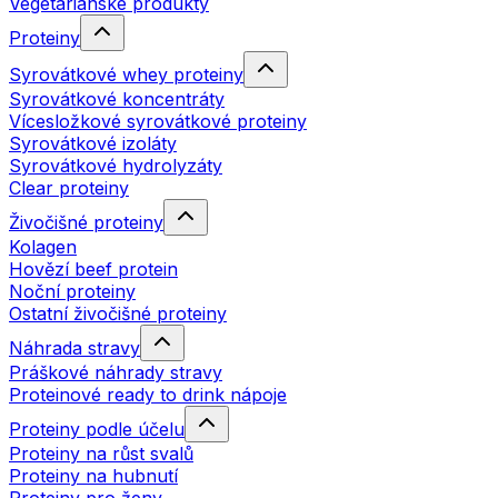
Vegetariánské produkty
Proteiny
Syrovátkové whey proteiny
Syrovátkové koncentráty
Vícesložkové syrovátkové proteiny
Syrovátkové izoláty
Syrovátkové hydrolyzáty
Clear proteiny
Živočišné proteiny
Kolagen
Hovězí beef protein
Noční proteiny
Ostatní živočišné proteiny
Náhrada stravy
Práškové náhrady stravy
Proteinové ready to drink nápoje
Proteiny podle účelu
Proteiny na růst svalů
Proteiny na hubnutí