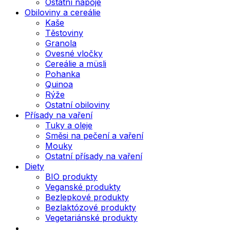
Ostatní nápoje
Obiloviny a cereálie
Kaše
Těstoviny
Granola
Ovesné vločky
Cereálie a müsli
Pohanka
Quinoa
Rýže
Ostatní obiloviny
Přísady na vaření
Tuky a oleje
Směsi na pečení a vaření
Mouky
Ostatní přísady na vaření
Diety
BIO produkty
Veganské produkty
Bezlepkové produkty
Bezlaktózové produkty
Vegetariánské produkty