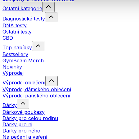
Ostatní kategorie
Diagnostické testy
DNA testy
Ostatní testy
CBD
Top nabídky
Bestsellery
GymBeam Merch
Novinky
Výprodej
Výprodej oblečení
Výprodej dámského oblečení
Výprodej pánského oblečení
Dárky
Dárkové poukazy
Dárky pro celou rodinu
Dárky pro ni
Dárky pro něho
Na pečení a vaření