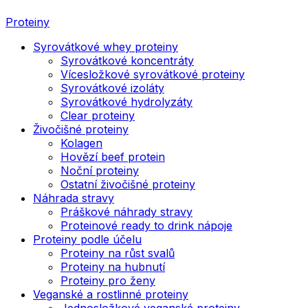
Proteiny
Syrovátkové whey proteiny
Syrovátkové koncentráty
Vícesložkové syrovátkové proteiny
Syrovátkové izoláty
Syrovátkové hydrolyzáty
Clear proteiny
Živočišné proteiny
Kolagen
Hovězí beef protein
Noční proteiny
Ostatní živočišné proteiny
Náhrada stravy
Práškové náhrady stravy
Proteinové ready to drink nápoje
Proteiny podle účelu
Proteiny na růst svalů
Proteiny na hubnutí
Proteiny pro ženy
Veganské a rostlinné proteiny
Jednosložkové veganské proteiny