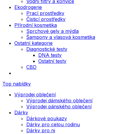
Vodní filtry a konvice
Ekodrogerie
Prací prostředky
Čisticí prostředky
Přírodní kosmetika
Sprchové gely a mýdla
Šampony a vlasová kosmetika
Ostatní kategorie
Diagnostické testy
DNA testy
Ostatní testy
CBD
Top nabídky
Výprodej oblečení
Výprodej dámského oblečení
Výprodej pánského oblečení
Dárky
Dárkové poukazy
Dárky pro celou rodinu
Dárky pro ni