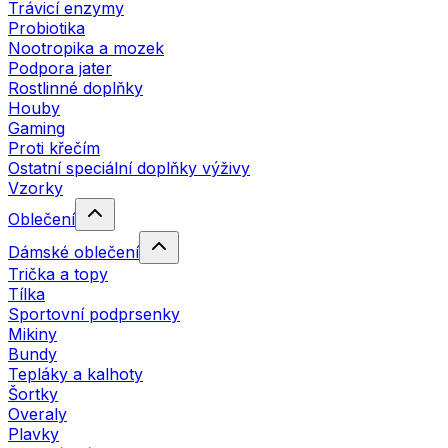
Trávicí enzymy
Probiotika
Nootropika a mozek
Podpora jater
Rostlinné doplňky
Houby
Gaming
Proti křečím
Ostatní speciální doplňky výživy
Vzorky
Oblečení
Dámské oblečení
Trička a topy
Tílka
Sportovní podprsenky
Mikiny
Bundy
Tepláky a kalhoty
Šortky
Overaly
Plavky