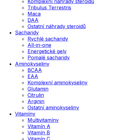
Komplexní náhrady steroidů
Tribulus Terrestris
Maca
DAA
Ostatní náhrady steroidů
Sacharidy
Rychlé sacharidy
All-in-one
Energetické gely
Pomalé sacharidy
Aminokyseliny
BCAA
EAA
Komplexní aminokyseliny
Glutamin
Citrulin
Arginin
Ostatní aminokyseliny
Vitamíny
Multivitamíny
Vitamín A
Vitamín B
Vitamín C