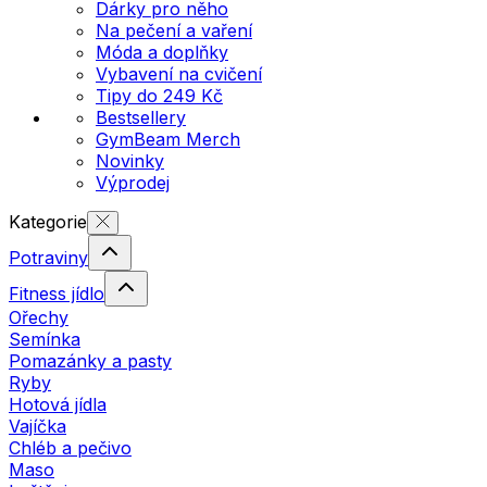
Dárky pro něho
Na pečení a vaření
Móda a doplňky
Vybavení na cvičení
Tipy do 249 Kč
Bestsellery
GymBeam Merch
Novinky
Výprodej
Kategorie
Potraviny
Fitness jídlo
Ořechy
Semínka
Pomazánky a pasty
Ryby
Hotová jídla
Vajíčka
Chléb a pečivo
Maso