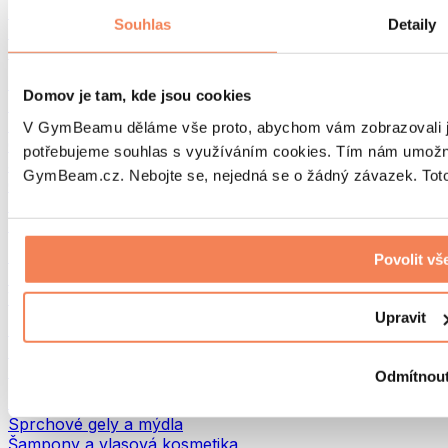
Tašky na jídlo a příslušenství
Souhlas
Detaily
Tašky do fitka
Batohy
Pomůcky podle aktivity
Domov je tam, kde jsou cookies
Běh
Bojové sporty
V GymBeamu děláme vše proto, abychom vám zobrazovali je
Cyklistika
potřebujeme souhlas s využíváním cookies. Tím nám umožní
Jóga a pilates
GymBeam.cz. Nebojte se, nejedná se o žádný závazek. Toto 
Otužování
Plavání
Turistika
Biohacking
Povolit vš
Red Light Therapy
Vodní filtry a konvice
Upravit
Ekodrogerie
Prací prostředky
Čisticí prostředky
Odmítnou
Přírodní kosmetika
Sprchové gely a mýdla
Šampony a vlasová kosmetika