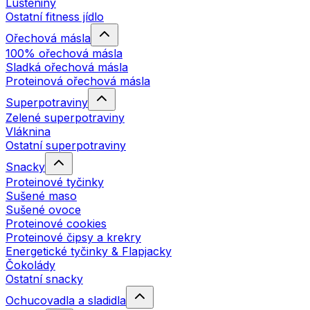
Luštěniny
Ostatní fitness jídlo
Ořechová másla
100% ořechová másla
Sladká ořechová másla
Proteinová ořechová másla
Superpotraviny
Zelené superpotraviny
Vláknina
Ostatní superpotraviny
Snacky
Proteinové tyčinky
Sušené maso
Sušené ovoce
Proteinové cookies
Proteinové čipsy a krekry
Energetické tyčinky & Flapjacky
Čokolády
Ostatní snacky
Ochucovadla a sladidla