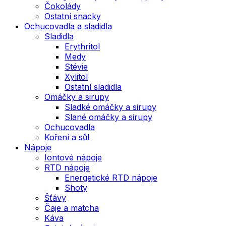
Čokolády
Ostatní snacky
Ochucovadla a sladidla
Sladidla
Erythritol
Medy
Stévie
Xylitol
Ostatní sladidla
Omáčky a sirupy
Sladké omáčky a sirupy
Slané omáčky a sirupy
Ochucovadla
Koření a sůl
Nápoje
Iontové nápoje
RTD nápoje
Energetické RTD nápoje
Shoty
Šťávy
Čaje a matcha
Káva