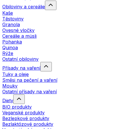
Obiloviny a cereálie
Kaše
Těstoviny
Granola
Ovesné vločky
Cereálie a müsli
Pohanka
Quinoa
Rýže
Ostatní obiloviny
Přísady na vaření
Tuky a oleje
Směsi na pečení a vaření
Mouky
Ostatní přísady na vaření
Diety
BIO produkty
Veganské produkty
Bezlepkové produkty
Bezlaktózové produkty