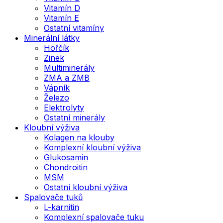
Vitamín D
Vitamín E
Ostatní vitamíny
Minerální látky
Hořčík
Zinek
Multiminerály
ZMA a ZMB
Vápník
Železo
Elektrolyty
Ostatní minerály
Kloubní výživa
Kolagen na klouby
Komplexní kloubní výživa
Glukosamin
Chondroitin
MSM
Ostatní kloubní výživa
Spalovače tuků
L-karnitin
Komplexní spalovače tuku