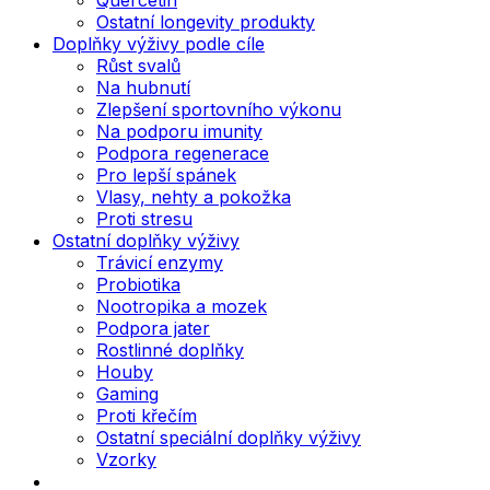
Ostatní longevity produkty
Doplňky výživy podle cíle
Růst svalů
Na hubnutí
Zlepšení sportovního výkonu
Na podporu imunity
Podpora regenerace
Pro lepší spánek
Vlasy, nehty a pokožka
Proti stresu
Ostatní doplňky výživy
Trávicí enzymy
Probiotika
Nootropika a mozek
Podpora jater
Rostlinné doplňky
Houby
Gaming
Proti křečím
Ostatní speciální doplňky výživy
Vzorky