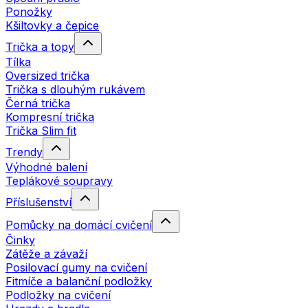
Ponožky
Kšiltovky a čepice
Trička a topy
Tílka
Oversized trička
Trička s dlouhým rukávem
Černá trička
Kompresní trička
Trička Slim fit
Trendy
Výhodné balení
Teplákové soupravy
Příslušenství
Pomůcky na domácí cvičení
Činky
Zátěže a závaží
Posilovací gumy na cvičení
Fitmíče a balanční podložky
Podložky na cvičení