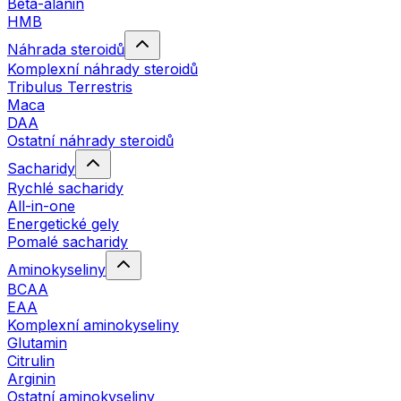
Beta-alanin
HMB
Náhrada steroidů
Komplexní náhrady steroidů
Tribulus Terrestris
Maca
DAA
Ostatní náhrady steroidů
Sacharidy
Rychlé sacharidy
All-in-one
Energetické gely
Pomalé sacharidy
Aminokyseliny
BCAA
EAA
Komplexní aminokyseliny
Glutamin
Citrulin
Arginin
Ostatní aminokyseliny