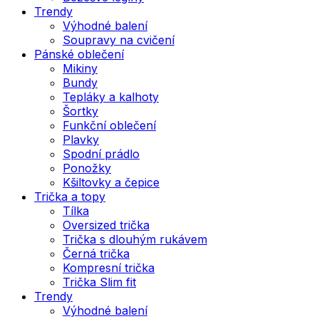
Trendy
Výhodné balení
Soupravy na cvičení
Pánské oblečení
Mikiny
Bundy
Tepláky a kalhoty
Šortky
Funkční oblečení
Plavky
Spodní prádlo
Ponožky
Kšiltovky a čepice
Trička a topy
Tílka
Oversized trička
Trička s dlouhým rukávem
Černá trička
Kompresní trička
Trička Slim fit
Trendy
Výhodné balení