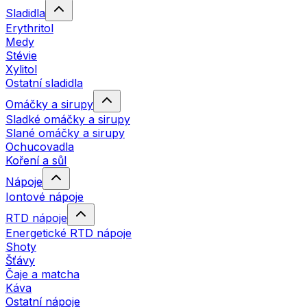
Sladidla
Erythritol
Medy
Stévie
Xylitol
Ostatní sladidla
Omáčky a sirupy
Sladké omáčky a sirupy
Slané omáčky a sirupy
Ochucovadla
Koření a sůl
Nápoje
Iontové nápoje
RTD nápoje
Energetické RTD nápoje
Shoty
Šťávy
Čaje a matcha
Káva
Ostatní nápoje