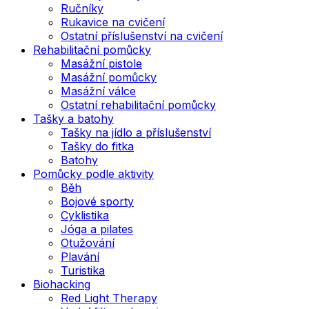
Ručníky
Rukavice na cvičení
Ostatní příslušenství na cvičení
Rehabilitační pomůcky
Masážní pistole
Masážní pomůcky
Masážní válce
Ostatní rehabilitační pomůcky
Tašky a batohy
Tašky na jídlo a příslušenství
Tašky do fitka
Batohy
Pomůcky podle aktivity
Běh
Bojové sporty
Cyklistika
Jóga a pilates
Otužování
Plavání
Turistika
Biohacking
Red Light Therapy