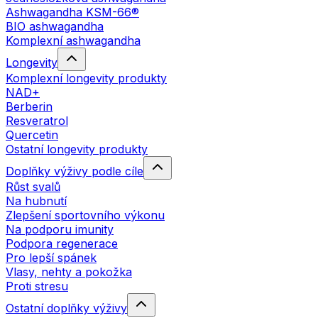
Ashwagandha KSM-66®
BIO ashwagandha
Komplexní ashwagandha
Longevity
Komplexní longevity produkty
NAD+
Berberin
Resveratrol
Quercetin
Ostatní longevity produkty
Doplňky výživy podle cíle
Růst svalů
Na hubnutí
Zlepšení sportovního výkonu
Na podporu imunity
Podpora regenerace
Pro lepší spánek
Vlasy, nehty a pokožka
Proti stresu
Ostatní doplňky výživy