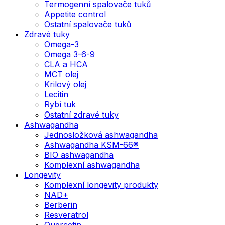
Termogenní spalovače tuků
Appetite control
Ostatní spalovače tuků
Zdravé tuky
Omega-3
Omega 3-6-9
CLA a HCA
MCT olej
Krilový olej
Lecitin
Rybí tuk
Ostatní zdravé tuky
Ashwagandha
Jednosložková ashwagandha
Ashwagandha KSM-66®
BIO ashwagandha
Komplexní ashwagandha
Longevity
Komplexní longevity produkty
NAD+
Berberin
Resveratrol
Quercetin