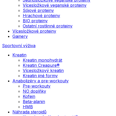
Vícesložkové veganské proteiny
Sójové proteiny
Hrachové proteiny
BIO proteiny
Ostatní rostlinné proteiny
Vícesložkové proteiny
Gainery
Sportovní výživa
Kreatin
Kreatin monohydrát
Kreatin Creapure®
Vícesložkový kreatin
Kreatin jiné formy
Anabolizéry a pre-workouty
Pre-workouty
NO doplňky
Kofein
Beta-alanin
HMB
Náhrada steroidů