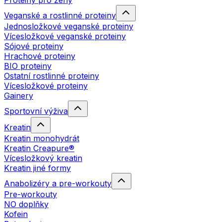
Proteiny pro ženy
Veganské a rostlinné proteiny
Jednosložkové veganské proteiny
Vícesložkové veganské proteiny
Sójové proteiny
Hrachové proteiny
BIO proteiny
Ostatní rostlinné proteiny
Vícesložkové proteiny
Gainery
Sportovní výživa
Kreatin
Kreatin monohydrát
Kreatin Creapure®
Vícesložkový kreatin
Kreatin jiné formy
Anabolizéry a pre-workouty
Pre-workouty
NO doplňky
Kofein