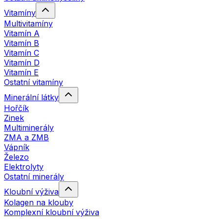
Vitamíny
Multivitamíny
Vitamín A
Vitamín B
Vitamín C
Vitamín D
Vitamín E
Ostatní vitamíny
Minerální látky
Hořčík
Zinek
Multiminerály
ZMA a ZMB
Vápník
Železo
Elektrolyty
Ostatní minerály
Kloubní výživa
Kolagen na klouby
Komplexní kloubní výživa