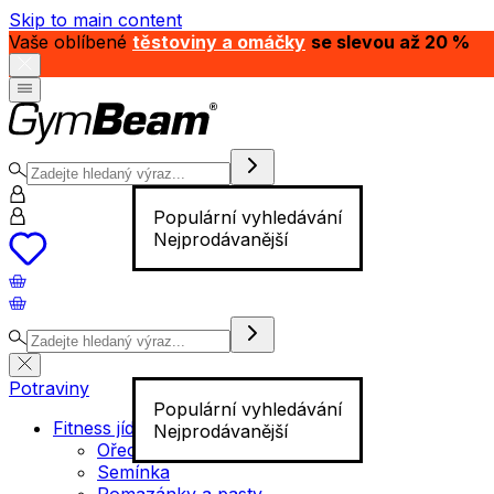
Skip to main content
Vaše oblíbené
těstoviny a omáčky
se slevou až 20 %
Populární vyhledávání
Nejprodávanější
Potraviny
Populární vyhledávání
Fitness jídlo
Nejprodávanější
Ořechy
Semínka
Pomazánky a pasty