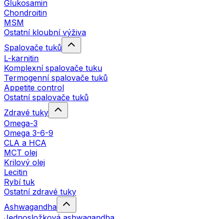
Glukosamin
Chondroitin
MSM
Ostatní kloubní výživa
Spalovače tuků
L-karnitin
Komplexní spalovače tuku
Termogenní spalovače tuků
Appetite control
Ostatní spalovače tuků
Zdravé tuky
Omega-3
Omega 3-6-9
CLA a HCA
MCT olej
Krilový olej
Lecitin
Rybí tuk
Ostatní zdravé tuky
Ashwagandha
Jednosložková ashwagandha