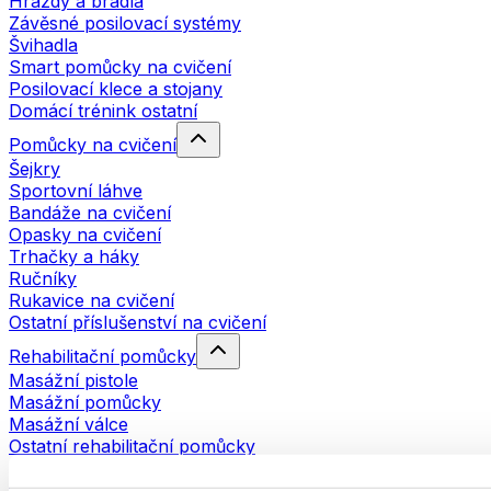
Hrazdy a bradla
Závěsné posilovací systémy
Švihadla
Smart pomůcky na cvičení
Posilovací klece a stojany
Domácí trénink ostatní
Pomůcky na cvičení
Šejkry
Sportovní láhve
Bandáže na cvičení
Opasky na cvičení
Trhačky a háky
Ručníky
Rukavice na cvičení
Ostatní příslušenství na cvičení
Rehabilitační pomůcky
Masážní pistole
Masážní pomůcky
Masážní válce
Ostatní rehabilitační pomůcky
Tašky a batohy