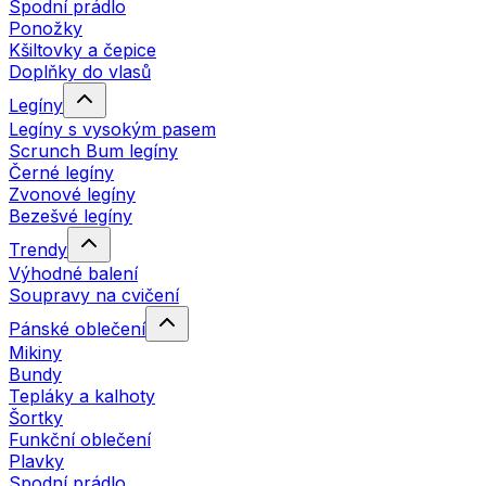
Spodní prádlo
Ponožky
Kšiltovky a čepice
Doplňky do vlasů
Legíny
Legíny s vysokým pasem
Scrunch Bum legíny
Černé legíny
Zvonové legíny
Bezešvé legíny
Trendy
Výhodné balení
Soupravy na cvičení
Pánské oblečení
Mikiny
Bundy
Tepláky a kalhoty
Šortky
Funkční oblečení
Plavky
Spodní prádlo