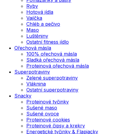
Ryby
Hotová jídla
Vajíčka
Chléb a pečivo
Maso
Luštěniny
Ostatní fitness jídlo
Ořechová másla
100% ořechová másla
Sladká ořechová másla
Proteinová ořechová másla
Superpotraviny
Zelené superpotraviny
Vláknina
Ostatní superpotraviny
Snacky
Proteinové tyčinky
Sušené maso
Sušené ovoce
Proteinové cookies
Proteinové čipsy a krekry
Energetické tyčinky & Flapjacky