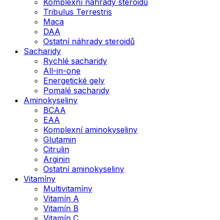
Komplexní náhrady steroidů
Tribulus Terrestris
Maca
DAA
Ostatní náhrady steroidů
Sacharidy
Rychlé sacharidy
All-in-one
Energetické gely
Pomalé sacharidy
Aminokyseliny
BCAA
EAA
Komplexní aminokyseliny
Glutamin
Citrulin
Arginin
Ostatní aminokyseliny
Vitamíny
Multivitamíny
Vitamín A
Vitamín B
Vitamín C