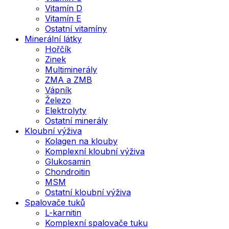
Vitamín D
Vitamín E
Ostatní vitamíny
Minerální látky
Hořčík
Zinek
Multiminerály
ZMA a ZMB
Vápník
Železo
Elektrolyty
Ostatní minerály
Kloubní výživa
Kolagen na klouby
Komplexní kloubní výživa
Glukosamin
Chondroitin
MSM
Ostatní kloubní výživa
Spalovače tuků
L-karnitin
Komplexní spalovače tuku