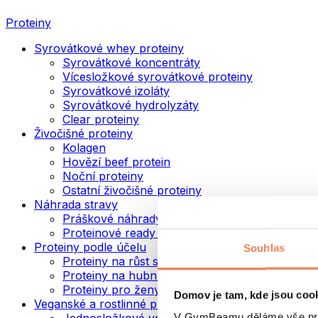
Proteiny
Syrovátkové whey proteiny
Syrovátkové koncentráty
Vícesložkové syrovátkové proteiny
Syrovátkové izoláty
Syrovátkové hydrolyzáty
Clear proteiny
Živočišné proteiny
Kolagen
Hovězí beef protein
Noční proteiny
Ostatní živočišné proteiny
Náhrada stravy
Práškové náhrady stravy
Proteinové ready to drink nápoje
Proteiny podle účelu
Souhlas
Proteiny na růst svalů
Proteiny na hubnutí
Proteiny pro ženy
Domov je tam, kde jsou coo
Veganské a rostlinné proteiny
V GymBeamu děláme vše prot
Jednosložkové veganské proteiny