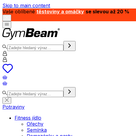
Skip to main content
Vaše oblíbené
těstoviny a omáčky
se slevou až 20 %
Potraviny
Fitness jídlo
Ořechy
Semínka
Pomazánky a pasty