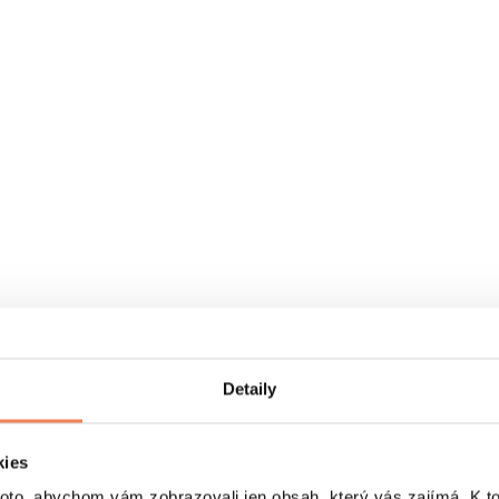
Detaily
kies
o, abychom vám zobrazovali jen obsah, který vás zajímá. K t