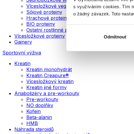
Vícesložkové veganské proteiny
s využíváním cookies. Tím 
Sójové proteiny
o žádný závazek. Toto nasta
Hrachové proteiny
BIO proteiny
Ostatní rostlinné proteiny
Vícesložkové proteiny
Odmítnout
Gainery
Sportovní výživa
Kreatin
Kreatin monohydrát
Kreatin Creapure®
Vícesložkový kreatin
Kreatin jiné formy
Anabolizéry a pre-workouty
Pre-workouty
NO doplňky
Kofein
Beta-alanin
HMB
Náhrada steroidů