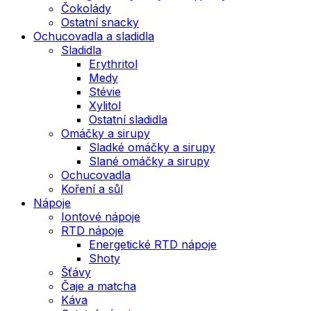
Čokolády
Ostatní snacky
Ochucovadla a sladidla
Sladidla
Erythritol
Medy
Stévie
Xylitol
Ostatní sladidla
Omáčky a sirupy
Sladké omáčky a sirupy
Slané omáčky a sirupy
Ochucovadla
Koření a sůl
Nápoje
Iontové nápoje
RTD nápoje
Energetické RTD nápoje
Shoty
Šťávy
Čaje a matcha
Káva