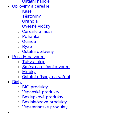
Ostatní nápoje
Obiloviny a cereálie
Kaše
Těstoviny
Granola
Ovesné vločky
Cereálie a müsli
Pohanka
Quinoa
Rýže
Ostatní obiloviny
Přísady na vaření
Tuky a oleje
Směsi na pečení a vaření
Mouky
Ostatní přísady na vaření
Diety
BIO produkty
Veganské produkty
Bezlepkové produkty
Bezlaktózové produkty
Vegetariánské produkty