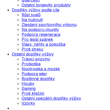
Ostatní longevity produkty
Doplňky výživy podle cíle
Růst svalů
Na hubnutí
Zlepšení sportovního výkonu
Na podporu imunity
Podpora regenerace
Pro lepší spánek
Vlasy, nehty a pokožka
Proti stresu
Ostatní doplňky výživy
Trávicí enzymy
Probiotika
Nootropika a mozek
Podpora jater
Rostlinné doplňky
Houby
Gaming
Proti křečím
Ostatní speciální doplňky výživy
Vzorky