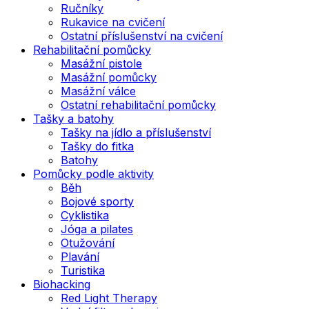
Ručníky
Rukavice na cvičení
Ostatní příslušenství na cvičení
Rehabilitační pomůcky
Masážní pistole
Masážní pomůcky
Masážní válce
Ostatní rehabilitační pomůcky
Tašky a batohy
Tašky na jídlo a příslušenství
Tašky do fitka
Batohy
Pomůcky podle aktivity
Běh
Bojové sporty
Cyklistika
Jóga a pilates
Otužování
Plavání
Turistika
Biohacking
Red Light Therapy