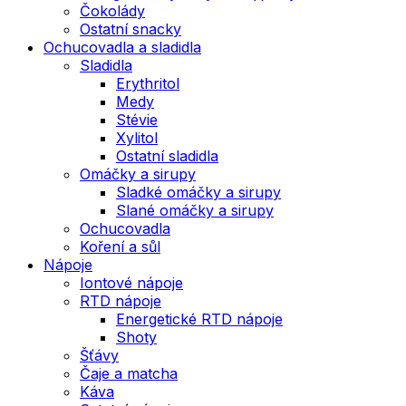
Čokolády
Ostatní snacky
Ochucovadla a sladidla
Sladidla
Erythritol
Medy
Stévie
Xylitol
Ostatní sladidla
Omáčky a sirupy
Sladké omáčky a sirupy
Slané omáčky a sirupy
Ochucovadla
Koření a sůl
Nápoje
Iontové nápoje
RTD nápoje
Energetické RTD nápoje
Shoty
Šťávy
Čaje a matcha
Káva