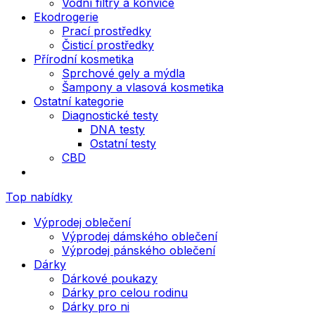
Vodní filtry a konvice
Ekodrogerie
Prací prostředky
Čisticí prostředky
Přírodní kosmetika
Sprchové gely a mýdla
Šampony a vlasová kosmetika
Ostatní kategorie
Diagnostické testy
DNA testy
Ostatní testy
CBD
Top nabídky
Výprodej oblečení
Výprodej dámského oblečení
Výprodej pánského oblečení
Dárky
Dárkové poukazy
Dárky pro celou rodinu
Dárky pro ni