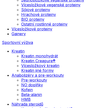
Vícesložkové veganské proteiny
Sójové proteiny
Hrachové proteiny
BIO proteiny
Ostatní rostlinné proteiny
Vícesložkové proteiny
Gainery
Sportovní výživa
Kreatin
Kreatin monohydrát
Kreatin Creapure®
Vícesložkový kreatin
Kreatin jiné formy
Anabolizéry a pre-workouty
Pre-workouty
NO doplňky
Kofein
Beta-alanin
HMB
Náhrada steroidů