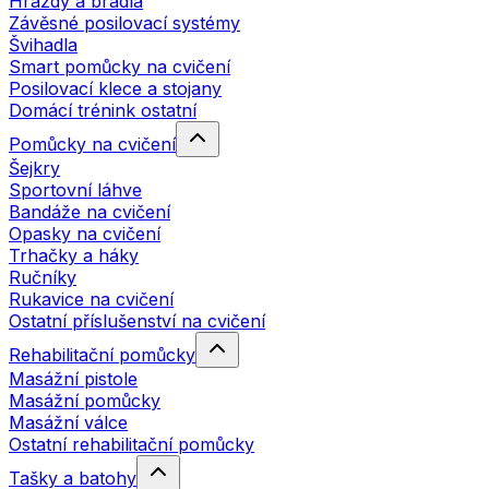
Hrazdy a bradla
Závěsné posilovací systémy
Švihadla
Smart pomůcky na cvičení
Posilovací klece a stojany
Domácí trénink ostatní
Pomůcky na cvičení
Šejkry
Sportovní láhve
Bandáže na cvičení
Opasky na cvičení
Trhačky a háky
Ručníky
Rukavice na cvičení
Ostatní příslušenství na cvičení
Rehabilitační pomůcky
Masážní pistole
Masážní pomůcky
Masážní válce
Ostatní rehabilitační pomůcky
Tašky a batohy