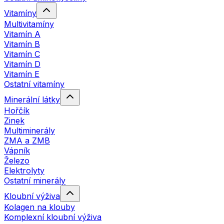
Vitamíny
Multivitamíny
Vitamín A
Vitamín B
Vitamín C
Vitamín D
Vitamín E
Ostatní vitamíny
Minerální látky
Hořčík
Zinek
Multiminerály
ZMA a ZMB
Vápník
Železo
Elektrolyty
Ostatní minerály
Kloubní výživa
Kolagen na klouby
Komplexní kloubní výživa