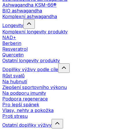
Ashwagandha KSM-66®
BIO ashwagandha
Komplexní ashwagandha
Longevity
Komplexní longevity produkty
NAD+
Berberin
Resveratrol
Quercetin
Ostatní longevity produkty
Doplňky výživy podle cíle
Růst svalů
Na hubnutí
Zlepšení sportovního výkonu
Na podporu imunity
Podpora regenerace
Pro lepší spánek
Vlasy, nehty a pokožka
Proti stresu
Ostatní doplňky výživy