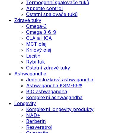
Termogenní spalovače tuků
Appetite control
Ostatní spalovače tuků
Zdravé tuky
Omega-3
Omega 3-6-9
CLA a HCA
MCT olej
Krilový olej
Lecitin
Rybí tuk
Ostatní zdravé tuky
Ashwagandha
Jednosložková ashwagandha
Ashwagandha KSM-66®
BIO ashwagandha
Komplexní ashwagandha
Longevity
Komplexní longevity produkty
NAD+
Berberin
Resveratrol
Quercetin