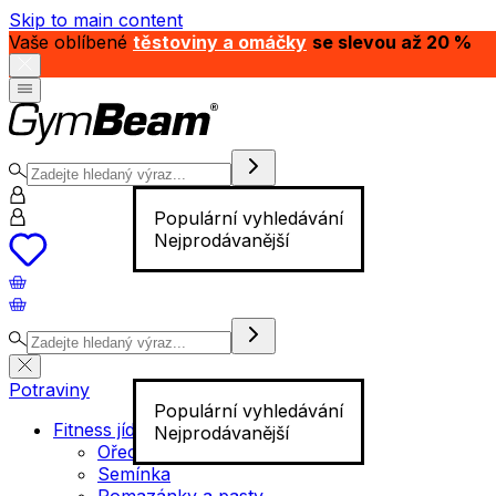
Skip to main content
Vaše oblíbené
těstoviny a omáčky
se slevou až 20 %
Populární vyhledávání
Nejprodávanější
Potraviny
Populární vyhledávání
Fitness jídlo
Nejprodávanější
Ořechy
Semínka
Pomazánky a pasty