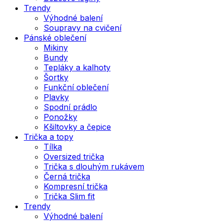
Trendy
Výhodné balení
Soupravy na cvičení
Pánské oblečení
Mikiny
Bundy
Tepláky a kalhoty
Šortky
Funkční oblečení
Plavky
Spodní prádlo
Ponožky
Kšiltovky a čepice
Trička a topy
Tílka
Oversized trička
Trička s dlouhým rukávem
Černá trička
Kompresní trička
Trička Slim fit
Trendy
Výhodné balení