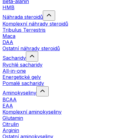
Beta-alanin
HMB
Náhrada steroidů
Komplexní náhrady steroidů
Tribulus Terrestris
Maca
DAA
Ostatní náhrady steroidů
Sacharidy
Rychlé sacharidy
All-in-one
Energetické gely
Pomalé sacharidy
Aminokyseliny
BCAA
EAA
Komplexní aminokyseliny
Glutamin
Citrulin
Arginin
Ostatní aminokyseliny