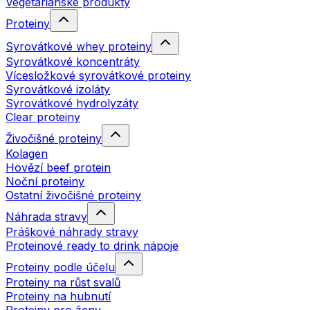
Vegetariánské produkty
Proteiny
Syrovátkové whey proteiny
Syrovátkové koncentráty
Vícesložkové syrovátkové proteiny
Syrovátkové izoláty
Syrovátkové hydrolyzáty
Clear proteiny
Živočišné proteiny
Kolagen
Hovězí beef protein
Noční proteiny
Ostatní živočišné proteiny
Náhrada stravy
Práškové náhrady stravy
Proteinové ready to drink nápoje
Proteiny podle účelu
Proteiny na růst svalů
Proteiny na hubnutí