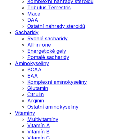
Komplexní náhrady steroidů
Tribulus Terrestris
Maca
DAA
Ostatní náhrady steroidů
Sacharidy
Rychlé sacharidy
All-in-one
Energetické gely
Pomalé sacharidy
Aminokyseliny
BCAA
EAA
Komplexní aminokyseliny
Glutamin
Citrulin
Arginin
Ostatní aminokyseliny
Vitamíny
Multivitamíny
Vitamín A
Vitamín B
Vitamín C