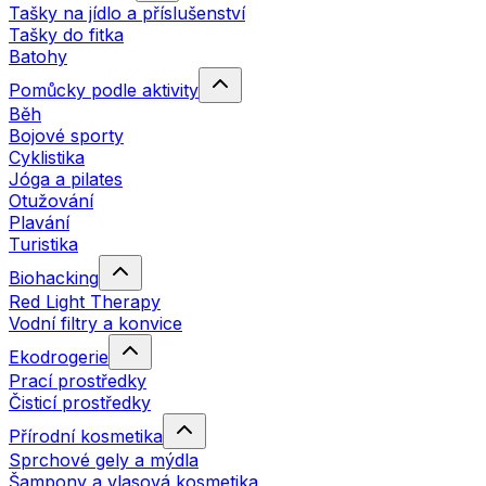
Tašky na jídlo a příslušenství
Tašky do fitka
Batohy
Pomůcky podle aktivity
Běh
Bojové sporty
Cyklistika
Jóga a pilates
Otužování
Plavání
Turistika
Biohacking
Red Light Therapy
Vodní filtry a konvice
Ekodrogerie
Prací prostředky
Čisticí prostředky
Přírodní kosmetika
Sprchové gely a mýdla
Šampony a vlasová kosmetika