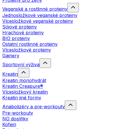
Proteiny pro ženy
Veganské a rostlinné proteiny
Jednosložkové veganské proteiny
Vícesložkové veganské proteiny
Sójové proteiny
Hrachové proteiny
BIO proteiny
Ostatní rostlinné proteiny
Vícesložkové proteiny
Gainery
Sportovní výživa
Kreatin
Kreatin monohydrát
Kreatin Creapure®
Vícesložkový kreatin
Kreatin jiné formy
Anabolizéry a pre-workouty
Pre-workouty
NO doplňky
Kofein