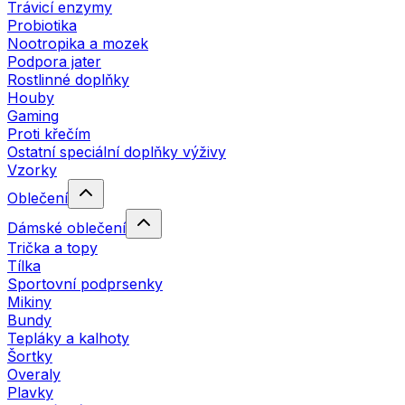
Trávicí enzymy
Probiotika
Nootropika a mozek
Podpora jater
Rostlinné doplňky
Houby
Gaming
Proti křečím
Ostatní speciální doplňky výživy
Vzorky
Oblečení
Dámské oblečení
Trička a topy
Tílka
Sportovní podprsenky
Mikiny
Bundy
Tepláky a kalhoty
Šortky
Overaly
Plavky