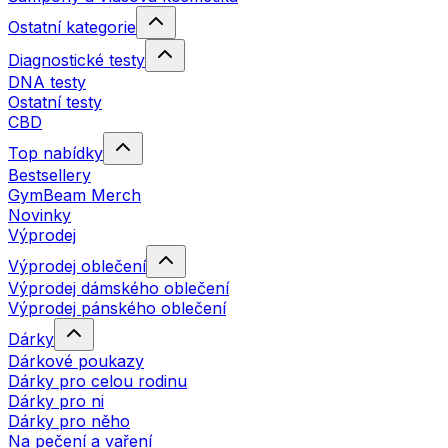
Ostatní kategorie
Diagnostické testy
DNA testy
Ostatní testy
CBD
Top nabídky
Bestsellery
GymBeam Merch
Novinky
Výprodej
Výprodej oblečení
Výprodej dámského oblečení
Výprodej pánského oblečení
Dárky
Dárkové poukazy
Dárky pro celou rodinu
Dárky pro ni
Dárky pro něho
Na pečení a vaření