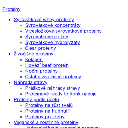
Proteiny
Syrovátkové whey proteiny
Syrovátkové koncentráty
Vícesložkové syrovátkové proteiny
Syrovátkové izoláty
Syrovátkové hydrolyzáty
Clear proteiny
Živočišné proteiny
Kolagen
Hovězí beef protein
Noční proteiny
Ostatní živočišné proteiny
Náhrada stravy
Práškové náhrady stravy
Proteinové ready to drink nápoje
Proteiny podle účelu
Proteiny na růst svalů
Proteiny na hubnutí
Proteiny pro ženy
Veganské a rostlinné proteiny
Jednosložkové veganské proteiny