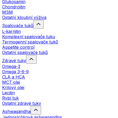
Glukosamin
Chondroitin
MSM
Ostatní kloubní výživa
Spalovače tuků
L-karnitin
Komplexní spalovače tuku
Termogenní spalovače tuků
Appetite control
Ostatní spalovače tuků
Zdravé tuky
Omega-3
Omega 3-6-9
CLA a HCA
MCT olej
Krilový olej
Lecitin
Rybí tuk
Ostatní zdravé tuky
Ashwagandha
Jednosložková ashwagandha