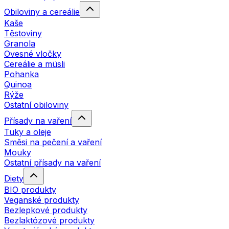
Obiloviny a cereálie
Kaše
Těstoviny
Granola
Ovesné vločky
Cereálie a müsli
Pohanka
Quinoa
Rýže
Ostatní obiloviny
Přísady na vaření
Tuky a oleje
Směsi na pečení a vaření
Mouky
Ostatní přísady na vaření
Diety
BIO produkty
Veganské produkty
Bezlepkové produkty
Bezlaktózové produkty