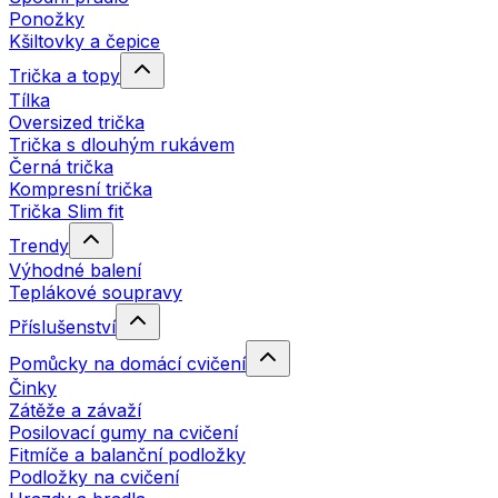
Ponožky
Kšiltovky a čepice
Trička a topy
Tílka
Oversized trička
Trička s dlouhým rukávem
Černá trička
Kompresní trička
Trička Slim fit
Trendy
Výhodné balení
Teplákové soupravy
Příslušenství
Pomůcky na domácí cvičení
Činky
Zátěže a závaží
Posilovací gumy na cvičení
Fitmíče a balanční podložky
Podložky na cvičení