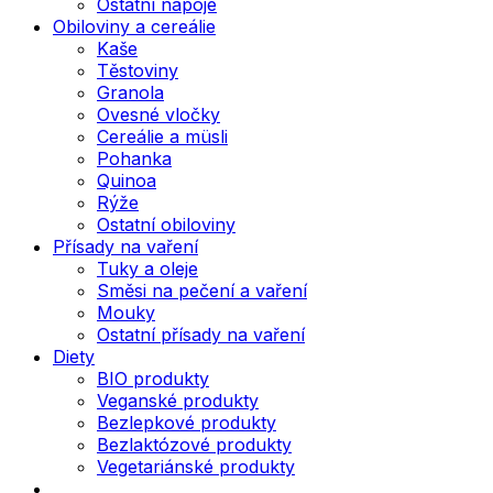
Ostatní nápoje
Obiloviny a cereálie
Kaše
Těstoviny
Granola
Ovesné vločky
Cereálie a müsli
Pohanka
Quinoa
Rýže
Ostatní obiloviny
Přísady na vaření
Tuky a oleje
Směsi na pečení a vaření
Mouky
Ostatní přísady na vaření
Diety
BIO produkty
Veganské produkty
Bezlepkové produkty
Bezlaktózové produkty
Vegetariánské produkty