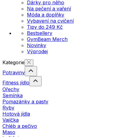
Dárky pro něho
Na pečení a vaření
Móda a doplňky
Vybavení na cvičení
Tipy do 249 Kč
Bestsellery
GymBeam Merch
Novinky
Výprodej
Kategorie
Potraviny
Fitness jídlo
Ořechy
Semínka
Pomazánky a pasty
Ryby
Hotová jídla
Vajíčka
Chléb a pečivo
Maso