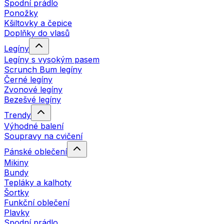
Spodní prádlo
Ponožky
Kšiltovky a čepice
Doplňky do vlasů
Legíny
Legíny s vysokým pasem
Scrunch Bum legíny
Černé legíny
Zvonové legíny
Bezešvé legíny
Trendy
Výhodné balení
Soupravy na cvičení
Pánské oblečení
Mikiny
Bundy
Tepláky a kalhoty
Šortky
Funkční oblečení
Plavky
Spodní prádlo