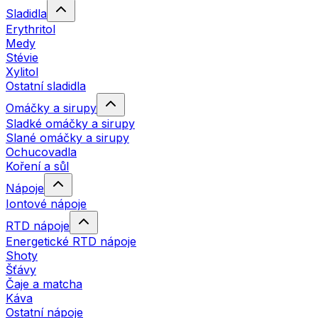
Sladidla
Erythritol
Medy
Stévie
Xylitol
Ostatní sladidla
Omáčky a sirupy
Sladké omáčky a sirupy
Slané omáčky a sirupy
Ochucovadla
Koření a sůl
Nápoje
Iontové nápoje
RTD nápoje
Energetické RTD nápoje
Shoty
Šťávy
Čaje a matcha
Káva
Ostatní nápoje