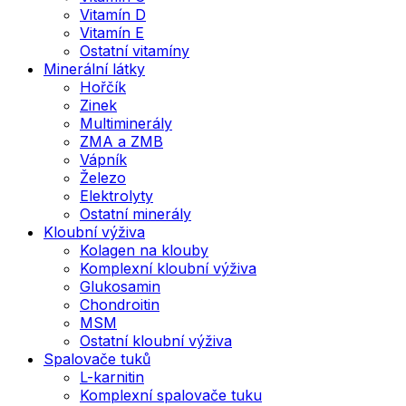
Vitamín D
Vitamín E
Ostatní vitamíny
Minerální látky
Hořčík
Zinek
Multiminerály
ZMA a ZMB
Vápník
Železo
Elektrolyty
Ostatní minerály
Kloubní výživa
Kolagen na klouby
Komplexní kloubní výživa
Glukosamin
Chondroitin
MSM
Ostatní kloubní výživa
Spalovače tuků
L-karnitin
Komplexní spalovače tuku