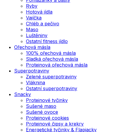
Ryby
Hotová jídla
Vajíčka
Chléb a pečivo
Maso
Luštěniny
Ostatní fitness jídlo
Ořechová másla
100% ořechová másla
Sladká ořechová másla
Proteinová ořechová másla
Superpotraviny
Zelené superpotraviny
Vláknina
Ostatní superpotraviny
Snacky
Proteinové tyčinky
Sušené maso
Sušené ovoce
Proteinové cookies
Proteinové čipsy a krekry
Energetické tyčinky & Flapjacky