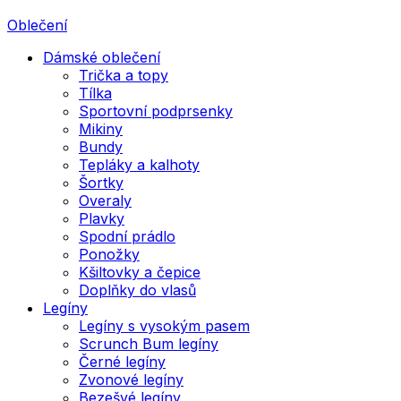
Oblečení
Dámské oblečení
Trička a topy
Tílka
Sportovní podprsenky
Mikiny
Bundy
Tepláky a kalhoty
Šortky
Overaly
Plavky
Spodní prádlo
Ponožky
Kšiltovky a čepice
Doplňky do vlasů
Legíny
Legíny s vysokým pasem
Scrunch Bum legíny
Černé legíny
Zvonové legíny
Bezešvé legíny