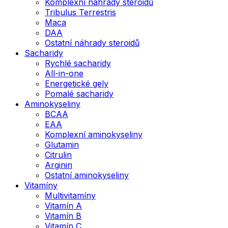
Komplexní náhrady steroidů
Tribulus Terrestris
Maca
DAA
Ostatní náhrady steroidů
Sacharidy
Rychlé sacharidy
All-in-one
Energetické gely
Pomalé sacharidy
Aminokyseliny
BCAA
EAA
Komplexní aminokyseliny
Glutamin
Citrulin
Arginin
Ostatní aminokyseliny
Vitamíny
Multivitamíny
Vitamín A
Vitamín B
Vitamín C