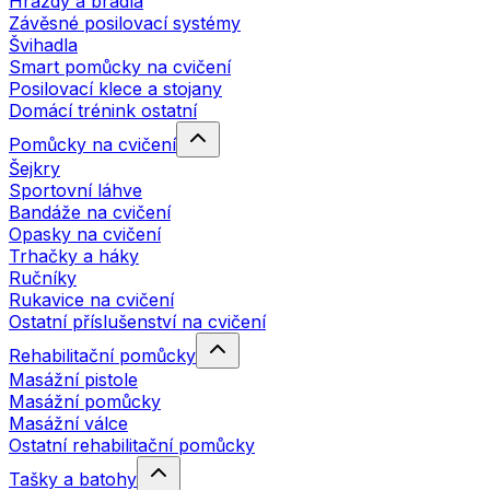
Hrazdy a bradla
Závěsné posilovací systémy
Švihadla
Smart pomůcky na cvičení
Posilovací klece a stojany
Domácí trénink ostatní
Pomůcky na cvičení
Šejkry
Sportovní láhve
Bandáže na cvičení
Opasky na cvičení
Trhačky a háky
Ručníky
Rukavice na cvičení
Ostatní příslušenství na cvičení
Rehabilitační pomůcky
Masážní pistole
Masážní pomůcky
Masážní válce
Ostatní rehabilitační pomůcky
Tašky a batohy