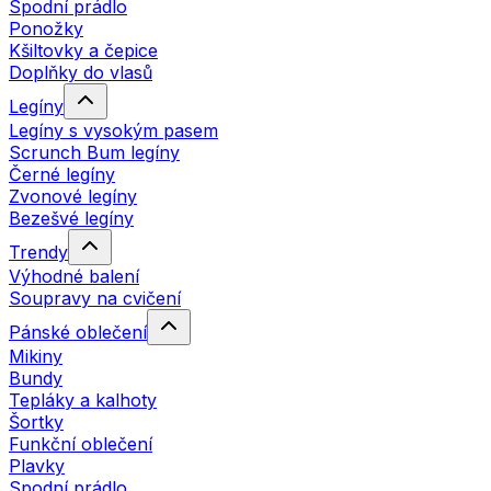
Spodní prádlo
Ponožky
Kšiltovky a čepice
Doplňky do vlasů
Legíny
Legíny s vysokým pasem
Scrunch Bum legíny
Černé legíny
Zvonové legíny
Bezešvé legíny
Trendy
Výhodné balení
Soupravy na cvičení
Pánské oblečení
Mikiny
Bundy
Tepláky a kalhoty
Šortky
Funkční oblečení
Plavky
Spodní prádlo