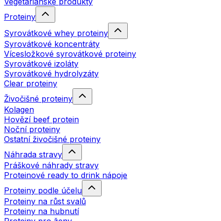
Vegetariánské produkty
Proteiny
Syrovátkové whey proteiny
Syrovátkové koncentráty
Vícesložkové syrovátkové proteiny
Syrovátkové izoláty
Syrovátkové hydrolyzáty
Clear proteiny
Živočišné proteiny
Kolagen
Hovězí beef protein
Noční proteiny
Ostatní živočišné proteiny
Náhrada stravy
Práškové náhrady stravy
Proteinové ready to drink nápoje
Proteiny podle účelu
Proteiny na růst svalů
Proteiny na hubnutí