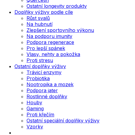
Ostatní longevity produkty
Doplňky výživy podle cíle
Růst svalů
Na hubnutí
Zlepšení sportovního výkonu
Na podporu imunity
Podpora regenerace
Pro lepší spánek
Vlasy, nehty a pokožka
Proti stresu
Ostatní doplňky výživy
Trávicí enzymy
Probiotika
Nootropika a mozek
Podpora jater
Rostlinné doplňky
Houby
Gaming
Proti křečím
Ostatní speciální doplňky výživy
Vzorky