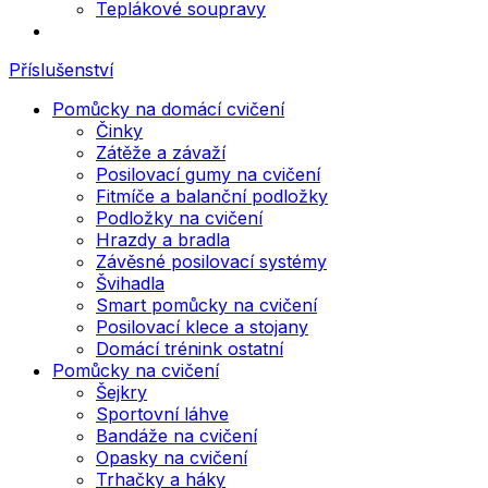
Teplákové soupravy
Příslušenství
Pomůcky na domácí cvičení
Činky
Zátěže a závaží
Posilovací gumy na cvičení
Fitmíče a balanční podložky
Podložky na cvičení
Hrazdy a bradla
Závěsné posilovací systémy
Švihadla
Smart pomůcky na cvičení
Posilovací klece a stojany
Domácí trénink ostatní
Pomůcky na cvičení
Šejkry
Sportovní láhve
Bandáže na cvičení
Opasky na cvičení
Trhačky a háky