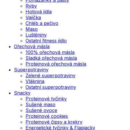
Ryby
Hotová jídla
Vajíčka
Chléb a pečivo
Maso
Luštěniny
Ostatní fitness jídlo
Ořechová másla
100% ořechová másla
Sladká ořechová másla
Proteinová ořechová másla
Superpotraviny
Zelené superpotraviny
Vláknina
Ostatní superpotraviny
Snacky
Proteinové tyčinky
Sušené maso
Sušené ovoce
Proteinové cookies
Proteinové čipsy a krekry
Energetické tyčinky & Flapjacky