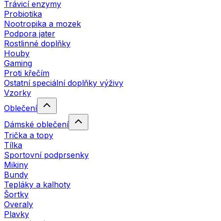
Trávicí enzymy
Probiotika
Nootropika a mozek
Podpora jater
Rostlinné doplňky
Houby
Gaming
Proti křečím
Ostatní speciální doplňky výživy
Vzorky
Oblečení
Dámské oblečení
Trička a topy
Tílka
Sportovní podprsenky
Mikiny
Bundy
Tepláky a kalhoty
Šortky
Overaly
Plavky