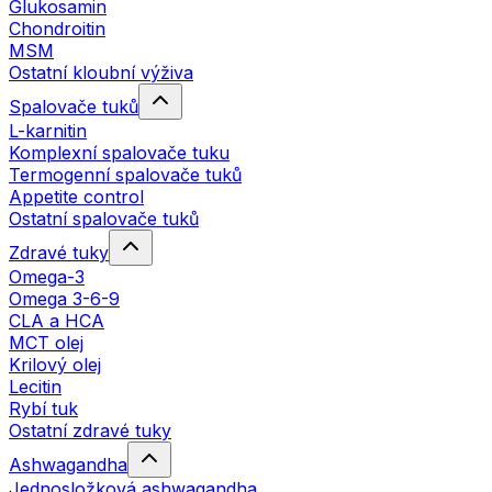
Glukosamin
Chondroitin
MSM
Ostatní kloubní výživa
Spalovače tuků
L-karnitin
Komplexní spalovače tuku
Termogenní spalovače tuků
Appetite control
Ostatní spalovače tuků
Zdravé tuky
Omega-3
Omega 3-6-9
CLA a HCA
MCT olej
Krilový olej
Lecitin
Rybí tuk
Ostatní zdravé tuky
Ashwagandha
Jednosložková ashwagandha