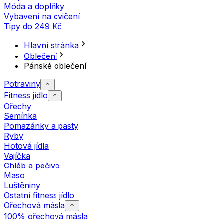
Móda a doplňky
Vybavení na cvičení
Tipy do 249 Kč
Hlavní stránka
Oblečení
Pánské oblečení
Potraviny
Fitness jídlo
Ořechy
Semínka
Pomazánky a pasty
Ryby
Hotová jídla
Vajíčka
Chléb a pečivo
Maso
Luštěniny
Ostatní fitness jídlo
Ořechová másla
100% ořechová másla