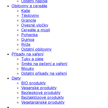
Ostatní nápoje
Obiloviny a cereálie
Kaše
Těstoviny
Granola
Ovesné vločky
Cereálie a müsli
Pohanka
Quinoa
Rýže
Ostatní obiloviny
Přísady na vaření
Tuky a oleje
Směsi na pečení a vaření
Mouky
Ostatní přísady na vaření
Diety
BIO produkty
Veganské produkty
Bezlepkové produkty
Bezlaktózové produkty
Vegetariánské produkty