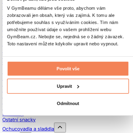
Luštěniny
Ostatní fitness jídlo
V GymBeamu děláme vše proto, abychom vám
zobrazovali jen obsah, který vás zajímá. K tomu ale
Ořechová másla
potřebujeme souhlas s využíváním cookies. Tím nám
100% ořechová másla
Sladká ořechová másla
umožníte používat údaje o vašem prohlížení webu
Proteinová ořechová másla
GymBeam.cz. Nebojte se, nejedná se o žádný závazek.
Superpotraviny
Toto nastavení můžete kdykoliv upravit nebo vypnout.
Zelené superpotraviny
Vláknina
Ostatní superpotraviny
Povolit vše
Snacky
Proteinové tyčinky
Sušené maso
Upravit
Sušené ovoce
Proteinové cookies
Proteinové čipsy a krekry
Odmítnout
Energetické tyčinky & Flapjacky
Čokolády
Ostatní snacky
Ochucovadla a sladidla