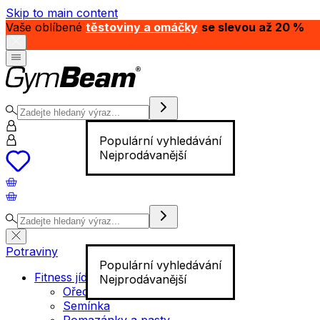
Skip to main content
Vaše oblíbené
těstoviny a omáčky
se slevou až 20 %
Populární vyhledávání
Nejprodávanější
Potraviny
Populární vyhledávání
Fitness jídlo
Nejprodávanější
Ořechy
Semínka
Pomazánky a pasty