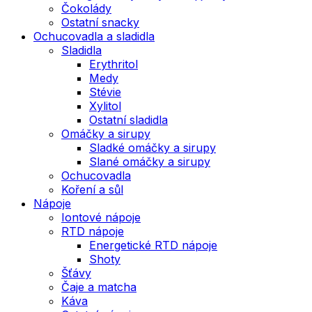
Čokolády
Ostatní snacky
Ochucovadla a sladidla
Sladidla
Erythritol
Medy
Stévie
Xylitol
Ostatní sladidla
Omáčky a sirupy
Sladké omáčky a sirupy
Slané omáčky a sirupy
Ochucovadla
Koření a sůl
Nápoje
Iontové nápoje
RTD nápoje
Energetické RTD nápoje
Shoty
Šťávy
Čaje a matcha
Káva