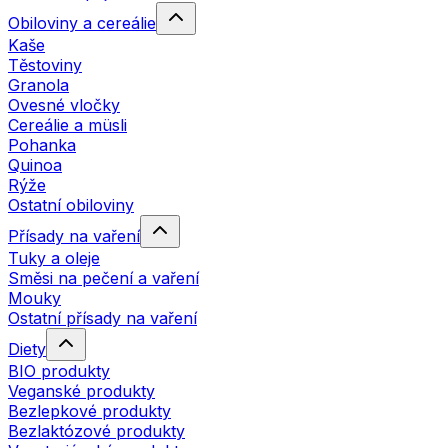
Obiloviny a cereálie
Kaše
Těstoviny
Granola
Ovesné vločky
Cereálie a müsli
Pohanka
Quinoa
Rýže
Ostatní obiloviny
Přísady na vaření
Tuky a oleje
Směsi na pečení a vaření
Mouky
Ostatní přísady na vaření
Diety
BIO produkty
Veganské produkty
Bezlepkové produkty
Bezlaktózové produkty