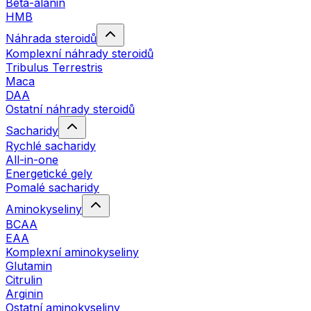
Beta-alanin
HMB
Náhrada steroidů
Komplexní náhrady steroidů
Tribulus Terrestris
Maca
DAA
Ostatní náhrady steroidů
Sacharidy
Rychlé sacharidy
All-in-one
Energetické gely
Pomalé sacharidy
Aminokyseliny
BCAA
EAA
Komplexní aminokyseliny
Glutamin
Citrulin
Arginin
Ostatní aminokyseliny