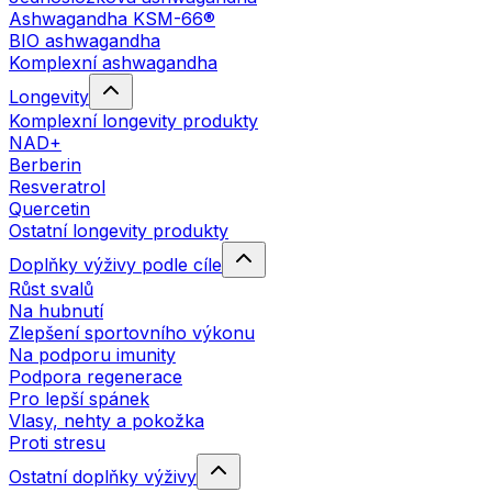
Ashwagandha KSM-66®
BIO ashwagandha
Komplexní ashwagandha
Longevity
Komplexní longevity produkty
NAD+
Berberin
Resveratrol
Quercetin
Ostatní longevity produkty
Doplňky výživy podle cíle
Růst svalů
Na hubnutí
Zlepšení sportovního výkonu
Na podporu imunity
Podpora regenerace
Pro lepší spánek
Vlasy, nehty a pokožka
Proti stresu
Ostatní doplňky výživy