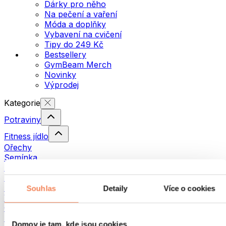
Dárky pro něho
Na pečení a vaření
Móda a doplňky
Vybavení na cvičení
Tipy do 249 Kč
Bestsellery
GymBeam Merch
Novinky
Výprodej
Kategorie
Potraviny
Fitness jídlo
Ořechy
Semínka
Pomazánky a pasty
Ryby
Hotová jídla
Souhlas
Detaily
Více o cookies
Vajíčka
Chléb a pečivo
Maso
Domov je tam, kde jsou cookies