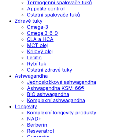
Termogenní spalovače tuků
Appetite control
Ostatní spalovače tuků
Zdravé tuky
Omega-3
Omega 3-6-9
CLA a HCA
MCT olej
Krilový olej
Lecitin
Rybí tuk
Ostatní zdravé tuky
Ashwagandha
Jednosložková ashwagandha
Ashwagandha KSM-66®
BIO ashwagandha
Komplexní ashwagandha
Longevity
Komplexní longevity produkty
NAD+
Berberin
Resveratrol
Quercetin