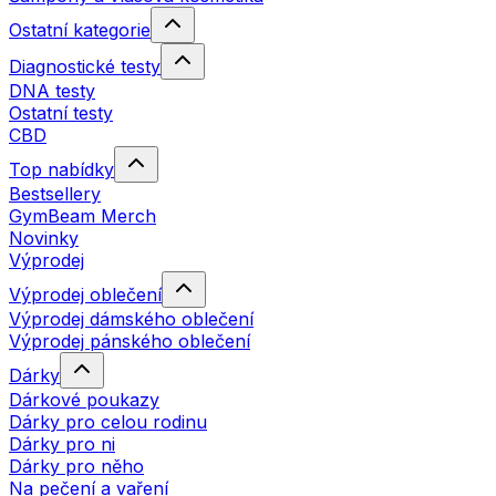
Ostatní kategorie
Diagnostické testy
DNA testy
Ostatní testy
CBD
Top nabídky
Bestsellery
GymBeam Merch
Novinky
Výprodej
Výprodej oblečení
Výprodej dámského oblečení
Výprodej pánského oblečení
Dárky
Dárkové poukazy
Dárky pro celou rodinu
Dárky pro ni
Dárky pro něho
Na pečení a vaření