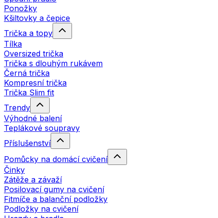
Ponožky
Kšiltovky a čepice
Trička a topy
Tílka
Oversized trička
Trička s dlouhým rukávem
Černá trička
Kompresní trička
Trička Slim fit
Trendy
Výhodné balení
Teplákové soupravy
Příslušenství
Pomůcky na domácí cvičení
Činky
Zátěže a závaží
Posilovací gumy na cvičení
Fitmíče a balanční podložky
Podložky na cvičení