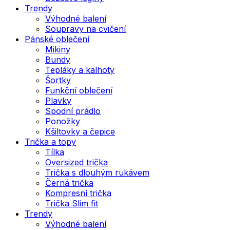
Trendy
Výhodné balení
Soupravy na cvičení
Pánské oblečení
Mikiny
Bundy
Tepláky a kalhoty
Šortky
Funkční oblečení
Plavky
Spodní prádlo
Ponožky
Kšiltovky a čepice
Trička a topy
Tílka
Oversized trička
Trička s dlouhým rukávem
Černá trička
Kompresní trička
Trička Slim fit
Trendy
Výhodné balení