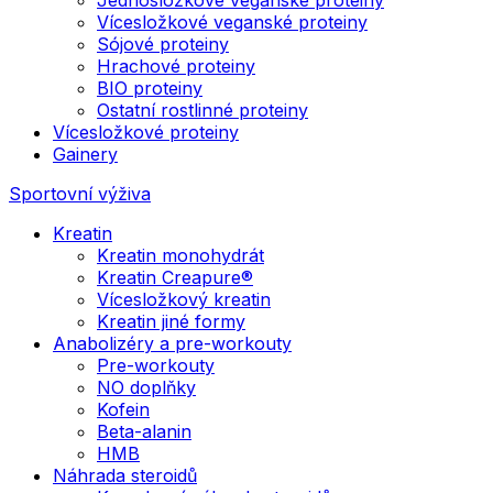
Vícesložkové veganské proteiny
Sójové proteiny
Hrachové proteiny
BIO proteiny
Ostatní rostlinné proteiny
Vícesložkové proteiny
Gainery
Sportovní výživa
Kreatin
Kreatin monohydrát
Kreatin Creapure®
Vícesložkový kreatin
Kreatin jiné formy
Anabolizéry a pre-workouty
Pre-workouty
NO doplňky
Kofein
Beta-alanin
HMB
Náhrada steroidů