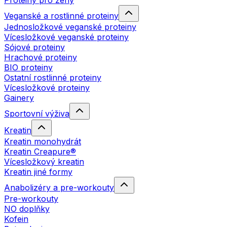
Proteiny pro ženy
Veganské a rostlinné proteiny
Jednosložkové veganské proteiny
Vícesložkové veganské proteiny
Sójové proteiny
Hrachové proteiny
BIO proteiny
Ostatní rostlinné proteiny
Vícesložkové proteiny
Gainery
Sportovní výživa
Kreatin
Kreatin monohydrát
Kreatin Creapure®
Vícesložkový kreatin
Kreatin jiné formy
Anabolizéry a pre-workouty
Pre-workouty
NO doplňky
Kofein