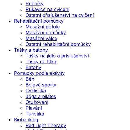
Ručníky
Rukavice na cvičení
Ostatní příslušenství na cvičení
Rehabilitační pomůcky
Masážní pistole
Masážní pomůcky
Masážní válce
Ostatní rehabilitační pomůcky
Tašky a batohy
Tašky na jídlo a příslušenství
Tašky do fitka
Batohy
Pomůcky podle aktivity
Běh
Bojové sporty
Cyklistika
Jóga a pilates
Otužování
Plavání
Turistika
Biohacking
Red Light Therapy