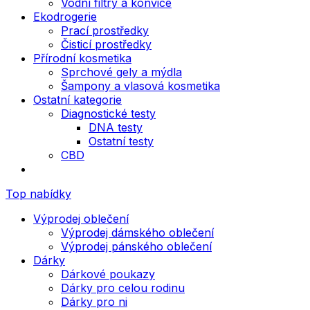
Vodní filtry a konvice
Ekodrogerie
Prací prostředky
Čisticí prostředky
Přírodní kosmetika
Sprchové gely a mýdla
Šampony a vlasová kosmetika
Ostatní kategorie
Diagnostické testy
DNA testy
Ostatní testy
CBD
Top nabídky
Výprodej oblečení
Výprodej dámského oblečení
Výprodej pánského oblečení
Dárky
Dárkové poukazy
Dárky pro celou rodinu
Dárky pro ni