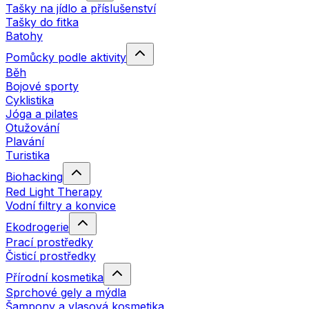
Tašky na jídlo a příslušenství
Tašky do fitka
Batohy
Pomůcky podle aktivity
Běh
Bojové sporty
Cyklistika
Jóga a pilates
Otužování
Plavání
Turistika
Biohacking
Red Light Therapy
Vodní filtry a konvice
Ekodrogerie
Prací prostředky
Čisticí prostředky
Přírodní kosmetika
Sprchové gely a mýdla
Šampony a vlasová kosmetika