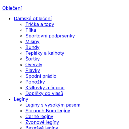
Oblečení
Dámské oblečení
Trička a topy
Tílka
Sportovní podprsenky
Mikiny
Bundy
Tepláky a kalhoty
Šortky
Overaly
Plavky
Spodní prádlo
Ponožky
Kšiltovky a čepice
Doplňky do vlasů
Legíny
Legíny s vysokým pasem
Scrunch Bum legíny
Černé legíny
Zvonové legíny
Bezešvé legíny