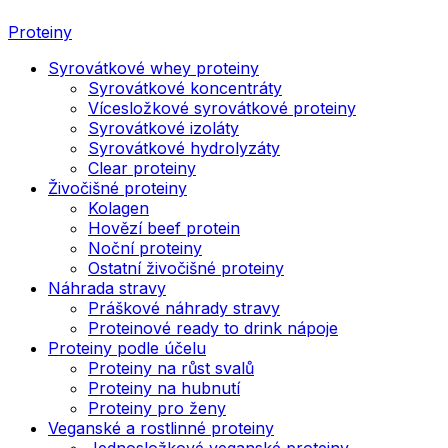
Proteiny
Syrovátkové whey proteiny
Syrovátkové koncentráty
Vícesložkové syrovátkové proteiny
Syrovátkové izoláty
Syrovátkové hydrolyzáty
Clear proteiny
Živočišné proteiny
Kolagen
Hovězí beef protein
Noční proteiny
Ostatní živočišné proteiny
Náhrada stravy
Práškové náhrady stravy
Proteinové ready to drink nápoje
Proteiny podle účelu
Proteiny na růst svalů
Proteiny na hubnutí
Proteiny pro ženy
Veganské a rostlinné proteiny
Jednosložkové veganské proteiny