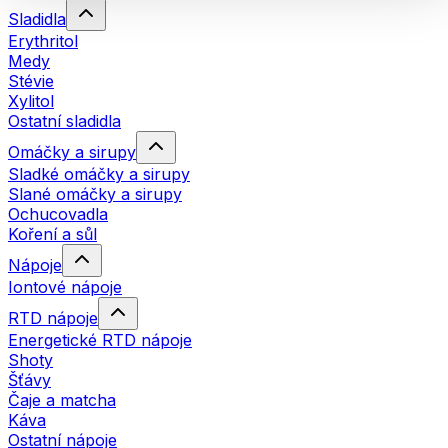
Sladidla
Erythritol
Medy
Stévie
Xylitol
Ostatní sladidla
Omáčky a sirupy
Sladké omáčky a sirupy
Slané omáčky a sirupy
Ochucovadla
Koření a sůl
Nápoje
Iontové nápoje
RTD nápoje
Energetické RTD nápoje
Shoty
Šťávy
Čaje a matcha
Káva
Ostatní nápoje