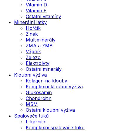
Vitamín D
Vitamín E
Ostatní vitamíny
Minerální látky
Hořčík
Zinek
Multiminerály
ZMA a ZMB
Vápník
Železo
Elektrolyty
Ostatní minerály
Kloubní výživa
Kolagen na klouby
Komplexní kloubní výživa
Glukosamin
Chondroitin
MSM
Ostatní kloubní výživa
Spalovače tuků
L-karnitin
Komplexní spalovače tuku