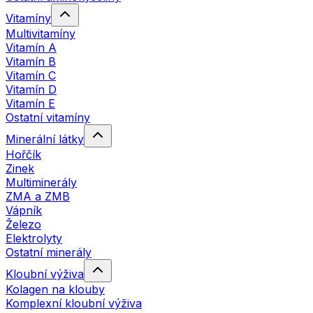
Vitamíny
Multivitamíny
Vitamín A
Vitamín B
Vitamín C
Vitamín D
Vitamín E
Ostatní vitamíny
Minerální látky
Hořčík
Zinek
Multiminerály
ZMA a ZMB
Vápník
Železo
Elektrolyty
Ostatní minerály
Kloubní výživa
Kolagen na klouby
Komplexní kloubní výživa