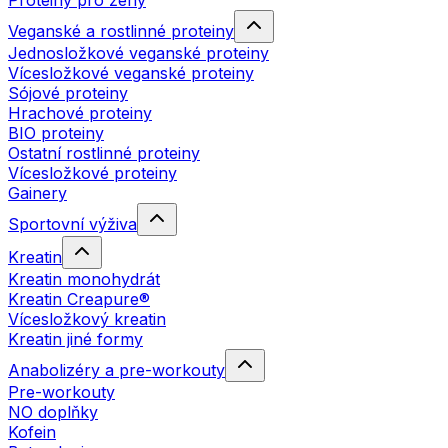
Proteiny pro ženy
Veganské a rostlinné proteiny
Jednosložkové veganské proteiny
Vícesložkové veganské proteiny
Sójové proteiny
Hrachové proteiny
BIO proteiny
Ostatní rostlinné proteiny
Vícesložkové proteiny
Gainery
Sportovní výživa
Kreatin
Kreatin monohydrát
Kreatin Creapure®
Vícesložkový kreatin
Kreatin jiné formy
Anabolizéry a pre-workouty
Pre-workouty
NO doplňky
Kofein