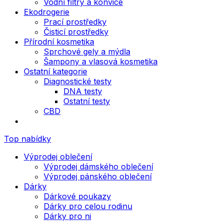
Vodní filtry a konvice
Ekodrogerie
Prací prostředky
Čisticí prostředky
Přírodní kosmetika
Sprchové gely a mýdla
Šampony a vlasová kosmetika
Ostatní kategorie
Diagnostické testy
DNA testy
Ostatní testy
CBD
Top nabídky
Výprodej oblečení
Výprodej dámského oblečení
Výprodej pánského oblečení
Dárky
Dárkové poukazy
Dárky pro celou rodinu
Dárky pro ni