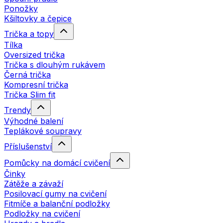
Ponožky
Kšiltovky a čepice
Trička a topy
Tílka
Oversized trička
Trička s dlouhým rukávem
Černá trička
Kompresní trička
Trička Slim fit
Trendy
Výhodné balení
Teplákové soupravy
Příslušenství
Pomůcky na domácí cvičení
Činky
Zátěže a závaží
Posilovací gumy na cvičení
Fitmíče a balanční podložky
Podložky na cvičení