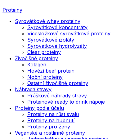
Proteiny
Syrovátkové whey proteiny
Syrovátkové koncentráty
Vícesložkové syrovátkové proteiny
Syrovátkové izoláty
Syrovátkové hydrolyzáty
Clear proteiny
Živočišné proteiny
Kolagen
Hovězí beef protein
Noční proteiny
Ostatní živočišné proteiny
Náhrada stravy
Práškové náhrady stravy
Proteinové ready to drink nápoje
Proteiny podle účelu
Proteiny na růst svalů
Proteiny na hubnutí
Proteiny pro ženy
Veganské a rostlinné proteiny
Jednosložkové veganské proteiny