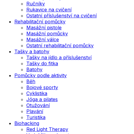
Ručníky
Rukavice na cvičení
Ostatní příslušenství na cvičení
Rehabilitační pomůcky
Masážní pistole
Masážní pomůcky
Masážní válce
Ostatní rehabilitační pomůcky
Tašky a batohy
Tašky na jídlo a příslušenství
Tašky do fitka
Batohy
Pomůcky podle aktivity
Běh
Bojové sporty
Cyklistika
Jóga a pilates
Otužování
Plavání
Turistika
Biohacking
Red Light Therapy