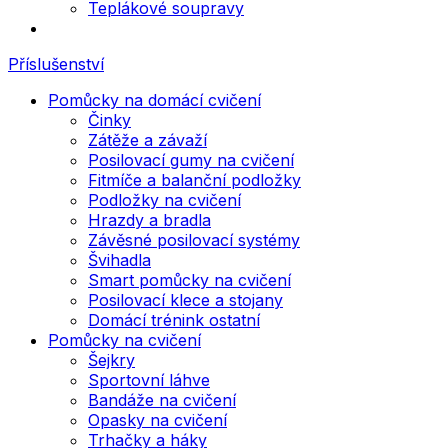
Teplákové soupravy
Příslušenství
Pomůcky na domácí cvičení
Činky
Zátěže a závaží
Posilovací gumy na cvičení
Fitmíče a balanční podložky
Podložky na cvičení
Hrazdy a bradla
Závěsné posilovací systémy
Švihadla
Smart pomůcky na cvičení
Posilovací klece a stojany
Domácí trénink ostatní
Pomůcky na cvičení
Šejkry
Sportovní láhve
Bandáže na cvičení
Opasky na cvičení
Trhačky a háky