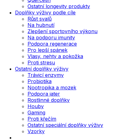
Ostatní longevity produkty
Doplňky výživy podle cíle
Růst svalů
Na hubnutí
Zlepšení sportovního výkonu
Na podporu imunity
Podpora regenerace
Pro lepší spánek
Vlasy, nehty a pokožka
Proti stresu
Ostatní doplňky výživy
Trávicí enzymy
Probiotika
Nootropika a mozek
Podpora jater
Rostlinné doplňky
Houby
Gaming
Proti křečím
Ostatní speciální doplňky výživy
Vzorky