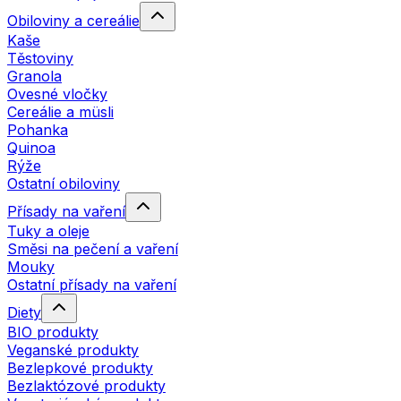
Obiloviny a cereálie
Kaše
Těstoviny
Granola
Ovesné vločky
Cereálie a müsli
Pohanka
Quinoa
Rýže
Ostatní obiloviny
Přísady na vaření
Tuky a oleje
Směsi na pečení a vaření
Mouky
Ostatní přísady na vaření
Diety
BIO produkty
Veganské produkty
Bezlepkové produkty
Bezlaktózové produkty