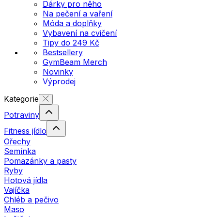
Dárky pro něho
Na pečení a vaření
Móda a doplňky
Vybavení na cvičení
Tipy do 249 Kč
Bestsellery
GymBeam Merch
Novinky
Výprodej
Kategorie
Potraviny
Fitness jídlo
Ořechy
Semínka
Pomazánky a pasty
Ryby
Hotová jídla
Vajíčka
Chléb a pečivo
Maso