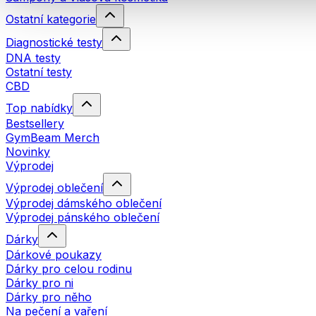
Ostatní kategorie
Diagnostické testy
DNA testy
Ostatní testy
CBD
Top nabídky
Bestsellery
GymBeam Merch
Novinky
Výprodej
Výprodej oblečení
Výprodej dámského oblečení
Výprodej pánského oblečení
Dárky
Dárkové poukazy
Dárky pro celou rodinu
Dárky pro ni
Dárky pro něho
Na pečení a vaření