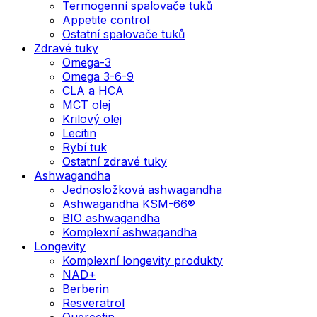
Termogenní spalovače tuků
Appetite control
Ostatní spalovače tuků
Zdravé tuky
Omega-3
Omega 3-6-9
CLA a HCA
MCT olej
Krilový olej
Lecitin
Rybí tuk
Ostatní zdravé tuky
Ashwagandha
Jednosložková ashwagandha
Ashwagandha KSM-66®
BIO ashwagandha
Komplexní ashwagandha
Longevity
Komplexní longevity produkty
NAD+
Berberin
Resveratrol
Quercetin