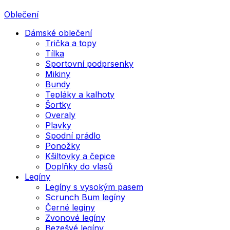
Oblečení
Dámské oblečení
Trička a topy
Tílka
Sportovní podprsenky
Mikiny
Bundy
Tepláky a kalhoty
Šortky
Overaly
Plavky
Spodní prádlo
Ponožky
Kšiltovky a čepice
Doplňky do vlasů
Legíny
Legíny s vysokým pasem
Scrunch Bum legíny
Černé legíny
Zvonové legíny
Bezešvé legíny