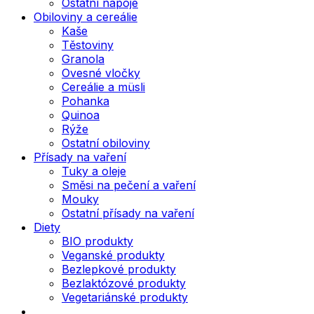
Ostatní nápoje
Obiloviny a cereálie
Kaše
Těstoviny
Granola
Ovesné vločky
Cereálie a müsli
Pohanka
Quinoa
Rýže
Ostatní obiloviny
Přísady na vaření
Tuky a oleje
Směsi na pečení a vaření
Mouky
Ostatní přísady na vaření
Diety
BIO produkty
Veganské produkty
Bezlepkové produkty
Bezlaktózové produkty
Vegetariánské produkty