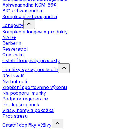
Ashwagandha KSM-66®
BIO ashwagandha
Komplexní ashwagandha
Longevity
Komplexní longevity produkty
NAD+
Berberin
Resveratrol
Quercetin
Ostatní longevity produkty
Doplňky výživy podle cíle
Růst svalů
Na hubnutí
Zlepšení sportovního výkonu
Na podporu imunity
Podpora regenerace
Pro lepší spánek
Vlasy, nehty a pokožka
Proti stresu
Ostatní doplňky výživy