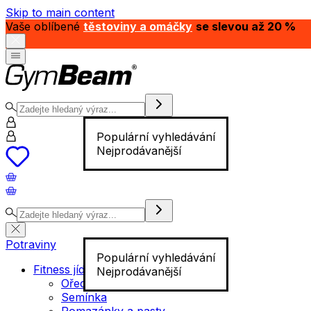
Skip to main content
Vaše oblíbené
těstoviny a omáčky
se slevou až 20 %
Populární vyhledávání
Nejprodávanější
Potraviny
Populární vyhledávání
Fitness jídlo
Nejprodávanější
Ořechy
Semínka
Pomazánky a pasty