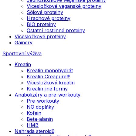
Vícesložkové veganské proteiny
Sójové proteiny
Hrachové proteiny
BIO proteiny
Ostatní rostlinné proteiny
Vícesložkové proteiny
Gainery
Sportovní výživa
Kreatin
Kreatin monohydrát
Kreatin Creapure®
Vícesložkový kreatin
Kreatin jiné formy
Anabolizéry a pre-workouty
Pre-workouty
NO doplňky
Kofein
Beta-alanin
HMB
Náhrada steroidů