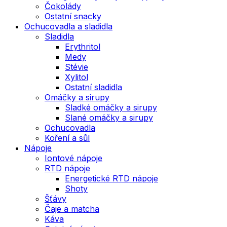
Čokolády
Ostatní snacky
Ochucovadla a sladidla
Sladidla
Erythritol
Medy
Stévie
Xylitol
Ostatní sladidla
Omáčky a sirupy
Sladké omáčky a sirupy
Slané omáčky a sirupy
Ochucovadla
Koření a sůl
Nápoje
Iontové nápoje
RTD nápoje
Energetické RTD nápoje
Shoty
Šťávy
Čaje a matcha
Káva