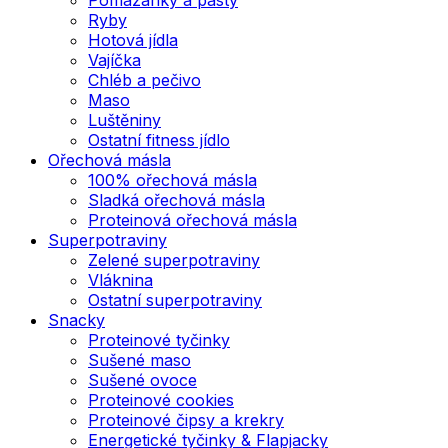
Ryby
Hotová jídla
Vajíčka
Chléb a pečivo
Maso
Luštěniny
Ostatní fitness jídlo
Ořechová másla
100% ořechová másla
Sladká ořechová másla
Proteinová ořechová másla
Superpotraviny
Zelené superpotraviny
Vláknina
Ostatní superpotraviny
Snacky
Proteinové tyčinky
Sušené maso
Sušené ovoce
Proteinové cookies
Proteinové čipsy a krekry
Energetické tyčinky & Flapjacky