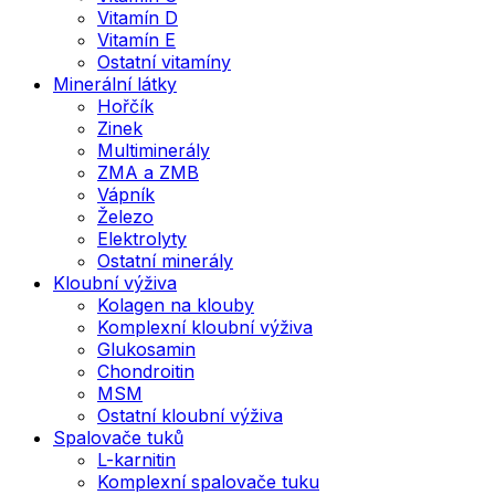
Vitamín D
Vitamín E
Ostatní vitamíny
Minerální látky
Hořčík
Zinek
Multiminerály
ZMA a ZMB
Vápník
Železo
Elektrolyty
Ostatní minerály
Kloubní výživa
Kolagen na klouby
Komplexní kloubní výživa
Glukosamin
Chondroitin
MSM
Ostatní kloubní výživa
Spalovače tuků
L-karnitin
Komplexní spalovače tuku