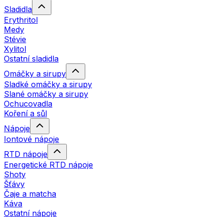
Sladidla
Erythritol
Medy
Stévie
Xylitol
Ostatní sladidla
Omáčky a sirupy
Sladké omáčky a sirupy
Slané omáčky a sirupy
Ochucovadla
Koření a sůl
Nápoje
Iontové nápoje
RTD nápoje
Energetické RTD nápoje
Shoty
Šťávy
Čaje a matcha
Káva
Ostatní nápoje