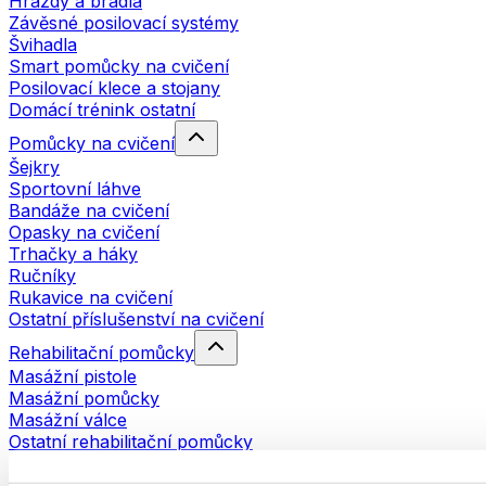
Hrazdy a bradla
Závěsné posilovací systémy
Švihadla
Smart pomůcky na cvičení
Posilovací klece a stojany
Domácí trénink ostatní
Pomůcky na cvičení
Šejkry
Sportovní láhve
Bandáže na cvičení
Opasky na cvičení
Trhačky a háky
Ručníky
Rukavice na cvičení
Ostatní příslušenství na cvičení
Rehabilitační pomůcky
Masážní pistole
Masážní pomůcky
Masážní válce
Ostatní rehabilitační pomůcky
Tašky a batohy