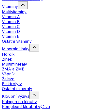
Vitamíny
Multivitamíny
Vitamín A
Vitamín B
Vitamín C
Vitamín D
Vitamín E
Ostatní vitamíny
Minerální látky
Hořčík
Zinek
Multiminerály
ZMA a ZMB
Vápník
Železo
Elektrolyty
Ostatní minerály
Kloubní výživa
Kolagen na klouby
Komplexní kloubní výživa