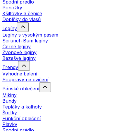
Spodní prádlo
Ponožky
Kšiltovky a čepice
Doplňky do vlasů
Legíny
Legíny s vysokým pasem
Scrunch Bum legíny
Černé legíny
Zvonové legíny
Bezešvé legíny
Trendy
Výhodné balení
Soupravy na cvičení
Pánské oblečení
Mikiny
Bundy
Tepláky a kalhoty
Šortky
Funkční oblečení
Plavky
Spodní prádlo