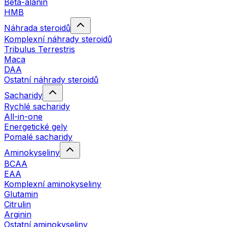
Beta-alanin
HMB
Náhrada steroidů
Komplexní náhrady steroidů
Tribulus Terrestris
Maca
DAA
Ostatní náhrady steroidů
Sacharidy
Rychlé sacharidy
All-in-one
Energetické gely
Pomalé sacharidy
Aminokyseliny
BCAA
EAA
Komplexní aminokyseliny
Glutamin
Citrulin
Arginin
Ostatní aminokyseliny