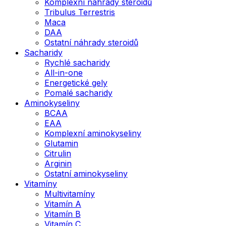
Komplexní náhrady steroidů
Tribulus Terrestris
Maca
DAA
Ostatní náhrady steroidů
Sacharidy
Rychlé sacharidy
All-in-one
Energetické gely
Pomalé sacharidy
Aminokyseliny
BCAA
EAA
Komplexní aminokyseliny
Glutamin
Citrulin
Arginin
Ostatní aminokyseliny
Vitamíny
Multivitamíny
Vitamín A
Vitamín B
Vitamín C