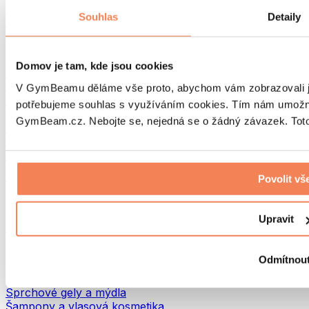
Tašky na jídlo a příslušenství
Souhlas
Detaily
Tašky do fitka
Batohy
Pomůcky podle aktivity
Domov je tam, kde jsou cookies
Běh
Bojové sporty
V GymBeamu děláme vše proto, abychom vám zobrazovali je
Cyklistika
potřebujeme souhlas s využíváním cookies. Tím nám umožní
Jóga a pilates
GymBeam.cz. Nebojte se, nejedná se o žádný závazek. Toto 
Otužování
Plavání
Turistika
Biohacking
Povolit vš
Red Light Therapy
Vodní filtry a konvice
Upravit
Ekodrogerie
Prací prostředky
Čisticí prostředky
Odmítnou
Přírodní kosmetika
Sprchové gely a mýdla
Šampony a vlasová kosmetika