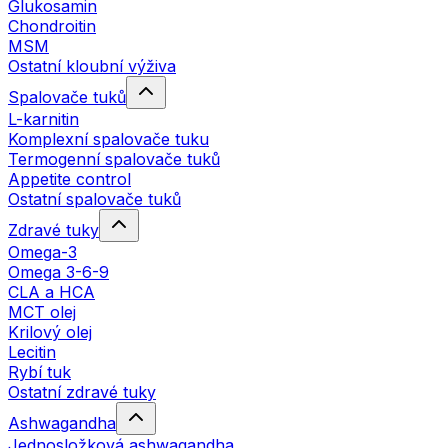
Glukosamin
Chondroitin
MSM
Ostatní kloubní výživa
Spalovače tuků
L-karnitin
Komplexní spalovače tuku
Termogenní spalovače tuků
Appetite control
Ostatní spalovače tuků
Zdravé tuky
Omega-3
Omega 3-6-9
CLA a HCA
MCT olej
Krilový olej
Lecitin
Rybí tuk
Ostatní zdravé tuky
Ashwagandha
Jednosložková ashwagandha