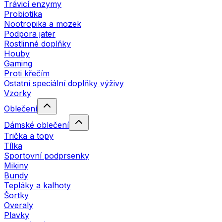
Trávicí enzymy
Probiotika
Nootropika a mozek
Podpora jater
Rostlinné doplňky
Houby
Gaming
Proti křečím
Ostatní speciální doplňky výživy
Vzorky
Oblečení
Dámské oblečení
Trička a topy
Tílka
Sportovní podprsenky
Mikiny
Bundy
Tepláky a kalhoty
Šortky
Overaly
Plavky