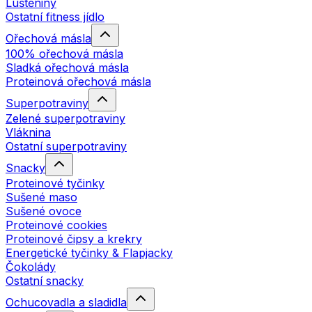
Luštěniny
Ostatní fitness jídlo
Ořechová másla
100% ořechová másla
Sladká ořechová másla
Proteinová ořechová másla
Superpotraviny
Zelené superpotraviny
Vláknina
Ostatní superpotraviny
Snacky
Proteinové tyčinky
Sušené maso
Sušené ovoce
Proteinové cookies
Proteinové čipsy a krekry
Energetické tyčinky & Flapjacky
Čokolády
Ostatní snacky
Ochucovadla a sladidla