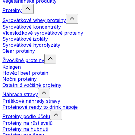
Vegetariánské produkty
Proteiny
Syrovátkové whey proteiny
Syrovátkové koncentráty
Vícesložkové syrovátkové proteiny
Syrovátkové izoláty
Syrovátkové hydrolyzáty
Clear proteiny
Živočišné proteiny
Kolagen
Hovězí beef protein
Noční proteiny
Ostatní živočišné proteiny
Náhrada stravy
Práškové náhrady stravy
Proteinové ready to drink nápoje
Proteiny podle účelu
Proteiny na růst svalů
Proteiny na hubnutí