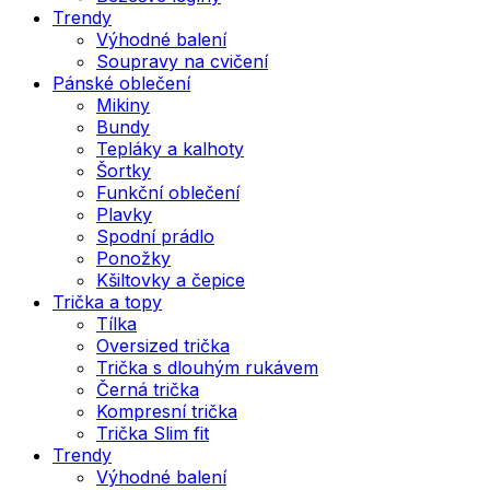
Trendy
Výhodné balení
Soupravy na cvičení
Pánské oblečení
Mikiny
Bundy
Tepláky a kalhoty
Šortky
Funkční oblečení
Plavky
Spodní prádlo
Ponožky
Kšiltovky a čepice
Trička a topy
Tílka
Oversized trička
Trička s dlouhým rukávem
Černá trička
Kompresní trička
Trička Slim fit
Trendy
Výhodné balení