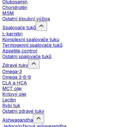
Glukosamin
Chondroitin
MSM
Ostatní kloubní výživa
Spalovače tuků
L-karnitin
Komplexní spalovače tuku
Termogenní spalovače tuků
Appetite control
Ostatní spalovače tuků
Zdravé tuky
Omega-3
Omega 3-6-9
CLA a HCA
MCT olej
Krilový olej
Lecitin
Rybí tuk
Ostatní zdravé tuky
Ashwagandha
Jednosložková ashwagandha