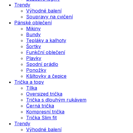
Trendy
Výhodné balení
Soupravy na cvičení
Pánské oblečení
Mikiny
Bundy
Tepláky a kalhoty
Šortky
Funkční oblečení
Plavky
Spodní prádlo
Ponožky
Kšiltovky a čepice
Trička a topy
Tílka
Oversized trička
Trička s dlouhým rukávem
Černá trička
Kompresní trička
Trička Slim fit
Trendy
Výhodné balení