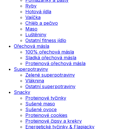
Ryby
Hotová jídla
Vajíčka
Chléb a pečivo
Maso
Luštěniny
Ostatní fitness jídlo
Ořechová másla
100% ořechová másla
Sladká ořechová másla
Proteinová ořechová másla
Superpotraviny
Zelené superpotraviny
Vláknina
Ostatní superpotraviny
Snacky
Proteinové tyčinky
Sušené maso
Sušené ovoce
Proteinové cookies
Proteinové čipsy a krekry
Energetické tyčinky & Flapjacky