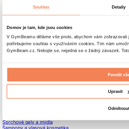
Tašky na jídlo a příslušenství
Souhlas
Detaily
Tašky do fitka
Batohy
Pomůcky podle aktivity
Domov je tam, kde jsou cookies
Běh
Bojové sporty
V GymBeamu děláme vše proto, abychom vám zobrazovali je
Cyklistika
potřebujeme souhlas s využíváním cookies. Tím nám umožní
Jóga a pilates
GymBeam.cz. Nebojte se, nejedná se o žádný závazek. Toto 
Otužování
Plavání
Turistika
Biohacking
Povolit vš
Red Light Therapy
Vodní filtry a konvice
Upravit
Ekodrogerie
Prací prostředky
Čisticí prostředky
Odmítnou
Přírodní kosmetika
Sprchové gely a mýdla
Šampony a vlasová kosmetika