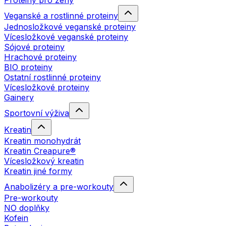
Proteiny pro ženy
Veganské a rostlinné proteiny
Jednosložkové veganské proteiny
Vícesložkové veganské proteiny
Sójové proteiny
Hrachové proteiny
BIO proteiny
Ostatní rostlinné proteiny
Vícesložkové proteiny
Gainery
Sportovní výživa
Kreatin
Kreatin monohydrát
Kreatin Creapure®
Vícesložkový kreatin
Kreatin jiné formy
Anabolizéry a pre-workouty
Pre-workouty
NO doplňky
Kofein