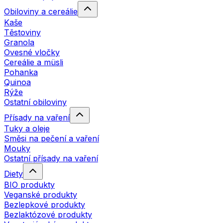
Obiloviny a cereálie
Kaše
Těstoviny
Granola
Ovesné vločky
Cereálie a müsli
Pohanka
Quinoa
Rýže
Ostatní obiloviny
Přísady na vaření
Tuky a oleje
Směsi na pečení a vaření
Mouky
Ostatní přísady na vaření
Diety
BIO produkty
Veganské produkty
Bezlepkové produkty
Bezlaktózové produkty