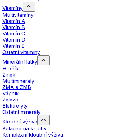
Vitamíny
Multivitamíny
Vitamín A
Vitamín B
Vitamín C
Vitamín D
Vitamín E
Ostatní vitamíny
Minerální látky
Hořčík
Zinek
Multiminerály
ZMA a ZMB
Vápník
Železo
Elektrolyty
Ostatní minerály
Kloubní výživa
Kolagen na klouby
Komplexní kloubní výživa