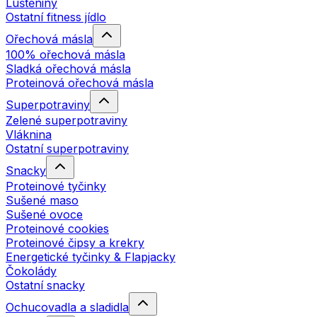
Luštěniny
Ostatní fitness jídlo
Ořechová másla
100% ořechová másla
Sladká ořechová másla
Proteinová ořechová másla
Superpotraviny
Zelené superpotraviny
Vláknina
Ostatní superpotraviny
Snacky
Proteinové tyčinky
Sušené maso
Sušené ovoce
Proteinové cookies
Proteinové čipsy a krekry
Energetické tyčinky & Flapjacky
Čokolády
Ostatní snacky
Ochucovadla a sladidla