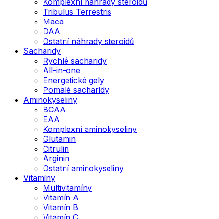
Komplexní náhrady steroidů
Tribulus Terrestris
Maca
DAA
Ostatní náhrady steroidů
Sacharidy
Rychlé sacharidy
All-in-one
Energetické gely
Pomalé sacharidy
Aminokyseliny
BCAA
EAA
Komplexní aminokyseliny
Glutamin
Citrulin
Arginin
Ostatní aminokyseliny
Vitamíny
Multivitamíny
Vitamín A
Vitamín B
Vitamín C