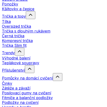
Ponožky
Kšiltovky a čepice
Trička a topy
Tílka
Oversized trička
Trička s dlouhým rukávem
Černá trička
Kompresní trička
Trička Slim fit
Trendy
Výhodné balení
Teplákové soupravy
Příslušenství
Pomůcky na domácí cvičení
Činky
Zátěže a závaží
Posilovací gumy na cvičení
Fitmíče a balanční podložky
Podložky na cvičení