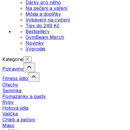
Dárky pro něho
Na pečení a vaření
Móda a doplňky
Vybavení na cvičení
Tipy do 249 Kč
Bestsellery
GymBeam Merch
Novinky
Výprodej
Kategorie
Potraviny
Fitness jídlo
Ořechy
Semínka
Pomazánky a pasty
Ryby
Hotová jídla
Vajíčka
Chléb a pečivo
Maso