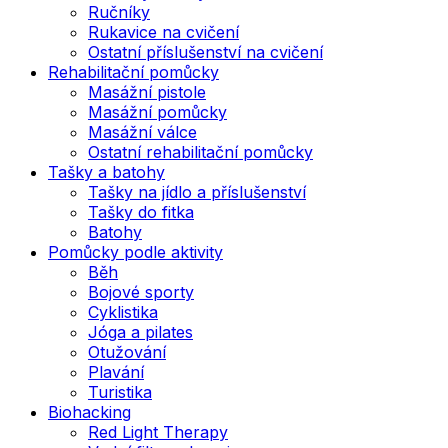
Ručníky
Rukavice na cvičení
Ostatní příslušenství na cvičení
Rehabilitační pomůcky
Masážní pistole
Masážní pomůcky
Masážní válce
Ostatní rehabilitační pomůcky
Tašky a batohy
Tašky na jídlo a příslušenství
Tašky do fitka
Batohy
Pomůcky podle aktivity
Běh
Bojové sporty
Cyklistika
Jóga a pilates
Otužování
Plavání
Turistika
Biohacking
Red Light Therapy