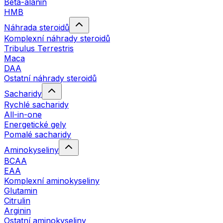
Beta-alanin
HMB
Náhrada steroidů
Komplexní náhrady steroidů
Tribulus Terrestris
Maca
DAA
Ostatní náhrady steroidů
Sacharidy
Rychlé sacharidy
All-in-one
Energetické gely
Pomalé sacharidy
Aminokyseliny
BCAA
EAA
Komplexní aminokyseliny
Glutamin
Citrulin
Arginin
Ostatní aminokyseliny