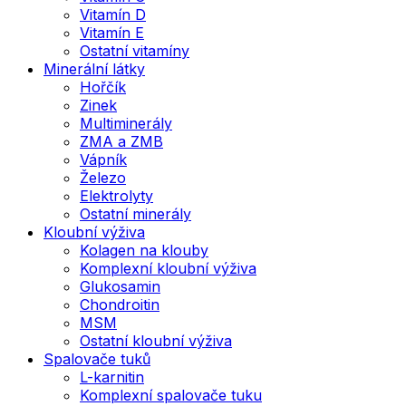
Vitamín D
Vitamín E
Ostatní vitamíny
Minerální látky
Hořčík
Zinek
Multiminerály
ZMA a ZMB
Vápník
Železo
Elektrolyty
Ostatní minerály
Kloubní výživa
Kolagen na klouby
Komplexní kloubní výživa
Glukosamin
Chondroitin
MSM
Ostatní kloubní výživa
Spalovače tuků
L-karnitin
Komplexní spalovače tuku