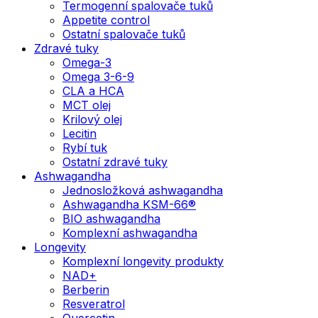
Termogenní spalovače tuků
Appetite control
Ostatní spalovače tuků
Zdravé tuky
Omega-3
Omega 3-6-9
CLA a HCA
MCT olej
Krilový olej
Lecitin
Rybí tuk
Ostatní zdravé tuky
Ashwagandha
Jednosložková ashwagandha
Ashwagandha KSM-66®
BIO ashwagandha
Komplexní ashwagandha
Longevity
Komplexní longevity produkty
NAD+
Berberin
Resveratrol
Quercetin