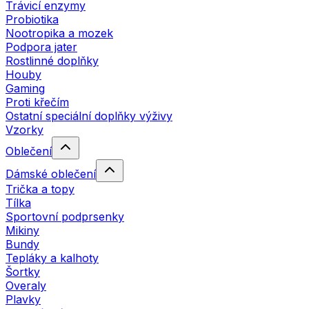
Trávicí enzymy
Probiotika
Nootropika a mozek
Podpora jater
Rostlinné doplňky
Houby
Gaming
Proti křečím
Ostatní speciální doplňky výživy
Vzorky
Oblečení
Dámské oblečení
Trička a topy
Tílka
Sportovní podprsenky
Mikiny
Bundy
Tepláky a kalhoty
Šortky
Overaly
Plavky