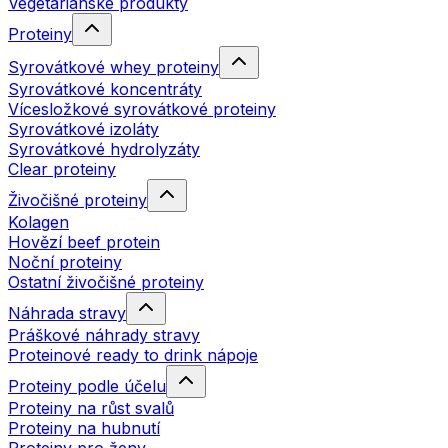
Vegetariánské produkty
Proteiny
Syrovátkové whey proteiny
Syrovátkové koncentráty
Vícesložkové syrovátkové proteiny
Syrovátkové izoláty
Syrovátkové hydrolyzáty
Clear proteiny
Živočišné proteiny
Kolagen
Hovězí beef protein
Noční proteiny
Ostatní živočišné proteiny
Náhrada stravy
Práškové náhrady stravy
Proteinové ready to drink nápoje
Proteiny podle účelu
Proteiny na růst svalů
Proteiny na hubnutí