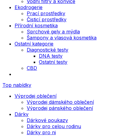
Vodní filtry a konvice
Ekodrogerie
Prací prostředky
Čisticí prostředky
Přírodní kosmetika
Sprchové gely a mýdla
Šampony a vlasová kosmetika
Ostatní kategorie
Diagnostické testy
DNA testy
Ostatní testy
CBD
Top nabídky
Výprodej oblečení
Výprodej dámského oblečení
Výprodej pánského oblečení
Dárky
Dárkové poukazy
Dárky pro celou rodinu
Dárky pro ni