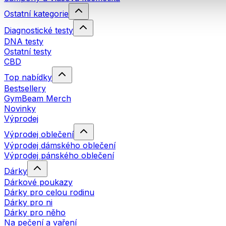
Ostatní kategorie
Diagnostické testy
DNA testy
Ostatní testy
CBD
Top nabídky
Bestsellery
GymBeam Merch
Novinky
Výprodej
Výprodej oblečení
Výprodej dámského oblečení
Výprodej pánského oblečení
Dárky
Dárkové poukazy
Dárky pro celou rodinu
Dárky pro ni
Dárky pro něho
Na pečení a vaření