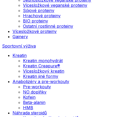
Vícesložkové veganské proteiny
Sójové proteiny
Hrachové proteiny
BIO proteiny
Ostatní rostlinné proteiny
Vícesložkové proteiny
Gainery
Sportovní výživa
Kreatin
Kreatin monohydrát
Kreatin Creapure®
Vícesložkový kreatin
Kreatin jiné formy
Anabolizéry a pre-workouty
Pre-workouty
NO doplňky
Kofein
Beta-alanin
HMB
Náhrada steroidů