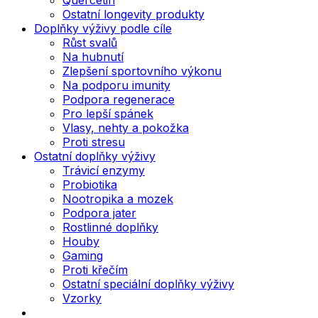
Ostatní longevity produkty
Doplňky výživy podle cíle
Růst svalů
Na hubnutí
Zlepšení sportovního výkonu
Na podporu imunity
Podpora regenerace
Pro lepší spánek
Vlasy, nehty a pokožka
Proti stresu
Ostatní doplňky výživy
Trávicí enzymy
Probiotika
Nootropika a mozek
Podpora jater
Rostlinné doplňky
Houby
Gaming
Proti křečím
Ostatní speciální doplňky výživy
Vzorky