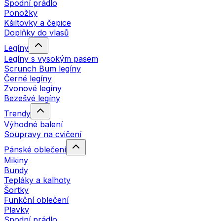
Spodní prádlo
Ponožky
Kšiltovky a čepice
Doplňky do vlasů
Legíny
Legíny s vysokým pasem
Scrunch Bum legíny
Černé legíny
Zvonové legíny
Bezešvé legíny
Trendy
Výhodné balení
Soupravy na cvičení
Pánské oblečení
Mikiny
Bundy
Tepláky a kalhoty
Šortky
Funkční oblečení
Plavky
Spodní prádlo