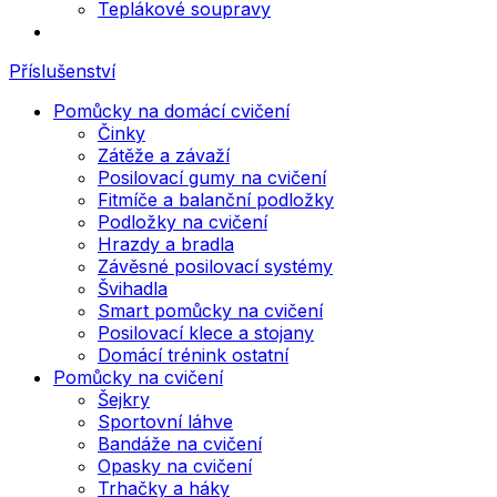
Teplákové soupravy
Příslušenství
Pomůcky na domácí cvičení
Činky
Zátěže a závaží
Posilovací gumy na cvičení
Fitmíče a balanční podložky
Podložky na cvičení
Hrazdy a bradla
Závěsné posilovací systémy
Švihadla
Smart pomůcky na cvičení
Posilovací klece a stojany
Domácí trénink ostatní
Pomůcky na cvičení
Šejkry
Sportovní láhve
Bandáže na cvičení
Opasky na cvičení
Trhačky a háky