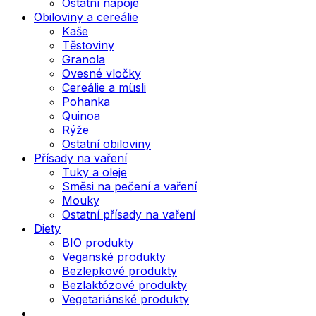
Ostatní nápoje
Obiloviny a cereálie
Kaše
Těstoviny
Granola
Ovesné vločky
Cereálie a müsli
Pohanka
Quinoa
Rýže
Ostatní obiloviny
Přísady na vaření
Tuky a oleje
Směsi na pečení a vaření
Mouky
Ostatní přísady na vaření
Diety
BIO produkty
Veganské produkty
Bezlepkové produkty
Bezlaktózové produkty
Vegetariánské produkty