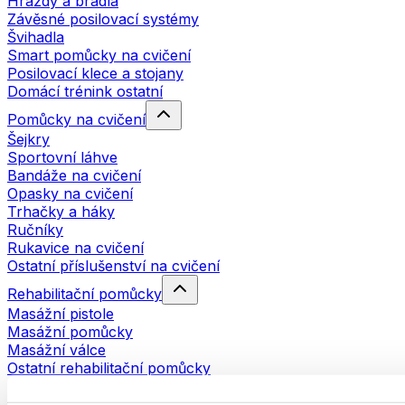
Hrazdy a bradla
Závěsné posilovací systémy
Švihadla
Smart pomůcky na cvičení
Posilovací klece a stojany
Domácí trénink ostatní
Pomůcky na cvičení
Šejkry
Sportovní láhve
Bandáže na cvičení
Opasky na cvičení
Trhačky a háky
Ručníky
Rukavice na cvičení
Ostatní příslušenství na cvičení
Rehabilitační pomůcky
Masážní pistole
Masážní pomůcky
Masážní válce
Ostatní rehabilitační pomůcky
Tašky a batohy