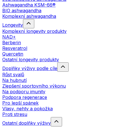
Ashwagandha KSM-66®
BIO ashwagandha
Komplexní ashwagandha
Longevity
Komplexní longevity produkty
NAD+
Berberin
Resveratrol
Quercetin
Ostatní longevity produkty
Doplňky výživy podle cíle
Růst svalů
Na hubnutí
Zlepšení sportovního výkonu
Na podporu imunity
Podpora regenerace
Pro lepší spánek
Vlasy, nehty a pokožka
Proti stresu
Ostatní doplňky výživy