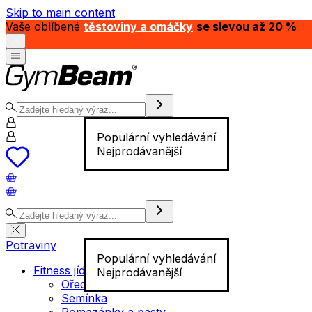
Skip to main content
Vaše oblíbené
těstoviny a omáčky
se slevou až 20 %
Populární vyhledávání
Nejprodávanější
Potraviny
Populární vyhledávání
Fitness jídlo
Nejprodávanější
Ořechy
Semínka
Pomazánky a pasty