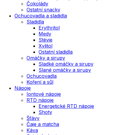
Čokolády
Ostatní snacky
Ochucovadla a sladidla
Sladidla
Erythritol
Medy
Stévie
Xylitol
Ostatní sladidla
Omáčky a sirupy
Sladké omáčky a sirupy
Slané omáčky a sirupy
Ochucovadla
Koření a sůl
Nápoje
Iontové nápoje
RTD nápoje
Energetické RTD nápoje
Shoty
Šťávy
Čaje a matcha
Káva