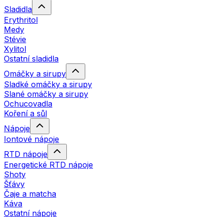
Sladidla
Erythritol
Medy
Stévie
Xylitol
Ostatní sladidla
Omáčky a sirupy
Sladké omáčky a sirupy
Slané omáčky a sirupy
Ochucovadla
Koření a sůl
Nápoje
Iontové nápoje
RTD nápoje
Energetické RTD nápoje
Shoty
Šťávy
Čaje a matcha
Káva
Ostatní nápoje