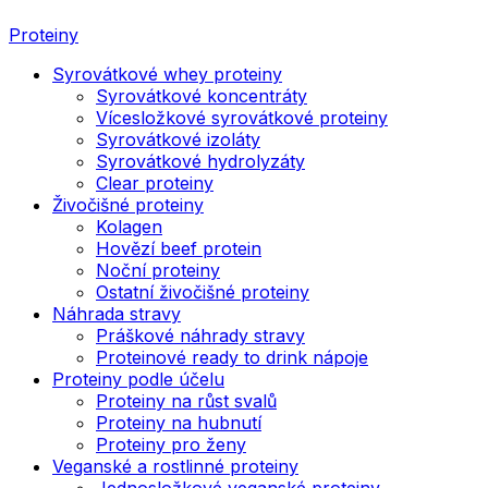
Proteiny
Syrovátkové whey proteiny
Syrovátkové koncentráty
Vícesložkové syrovátkové proteiny
Syrovátkové izoláty
Syrovátkové hydrolyzáty
Clear proteiny
Živočišné proteiny
Kolagen
Hovězí beef protein
Noční proteiny
Ostatní živočišné proteiny
Náhrada stravy
Práškové náhrady stravy
Proteinové ready to drink nápoje
Proteiny podle účelu
Proteiny na růst svalů
Proteiny na hubnutí
Proteiny pro ženy
Veganské a rostlinné proteiny
Jednosložkové veganské proteiny