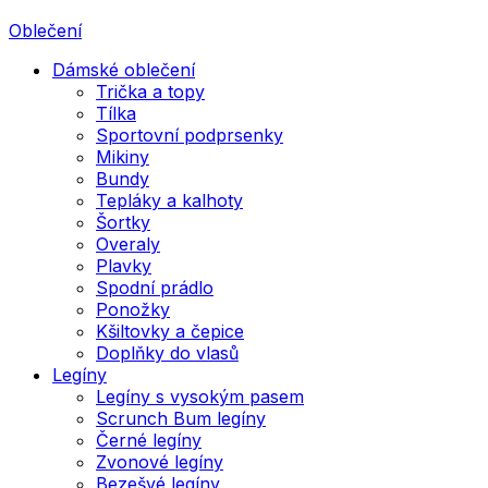
Oblečení
Dámské oblečení
Trička a topy
Tílka
Sportovní podprsenky
Mikiny
Bundy
Tepláky a kalhoty
Šortky
Overaly
Plavky
Spodní prádlo
Ponožky
Kšiltovky a čepice
Doplňky do vlasů
Legíny
Legíny s vysokým pasem
Scrunch Bum legíny
Černé legíny
Zvonové legíny
Bezešvé legíny