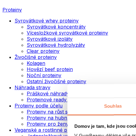
Proteiny
Syrovátkové whey proteiny
Syrovátkové koncentráty
Vícesložkové syrovátkové proteiny
Syrovátkové izoláty
Syrovátkové hydrolyzáty
Clear proteiny
Živočišné proteiny
Kolagen
Hovězí beef protein
Noční proteiny
Ostatní živočišné proteiny
Náhrada stravy
Práškové náhrady stravy
Proteinové ready to drink nápoje
Proteiny podle účelu
Souhlas
Proteiny na růst svalů
Proteiny na hubnutí
Proteiny pro ženy
Domov je tam, kde jsou coo
Veganské a rostlinné proteiny
V GymBeamu děláme vše prot
Jednosložkové veganské proteiny