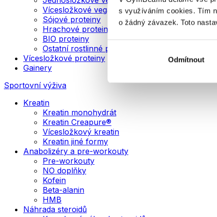
Vícesložkové veganské proteiny
s využíváním cookies. Tím 
Sójové proteiny
o žádný závazek. Toto nasta
Hrachové proteiny
BIO proteiny
Ostatní rostlinné proteiny
Vícesložkové proteiny
Odmítnout
Gainery
Sportovní výživa
Kreatin
Kreatin monohydrát
Kreatin Creapure®
Vícesložkový kreatin
Kreatin jiné formy
Anabolizéry a pre-workouty
Pre-workouty
NO doplňky
Kofein
Beta-alanin
HMB
Náhrada steroidů