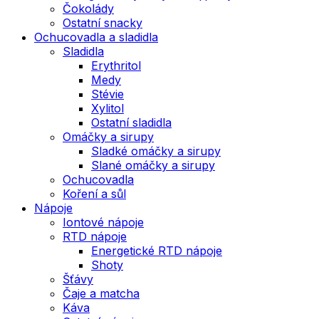
Čokolády
Ostatní snacky
Ochucovadla a sladidla
Sladidla
Erythritol
Medy
Stévie
Xylitol
Ostatní sladidla
Omáčky a sirupy
Sladké omáčky a sirupy
Slané omáčky a sirupy
Ochucovadla
Koření a sůl
Nápoje
Iontové nápoje
RTD nápoje
Energetické RTD nápoje
Shoty
Šťávy
Čaje a matcha
Káva