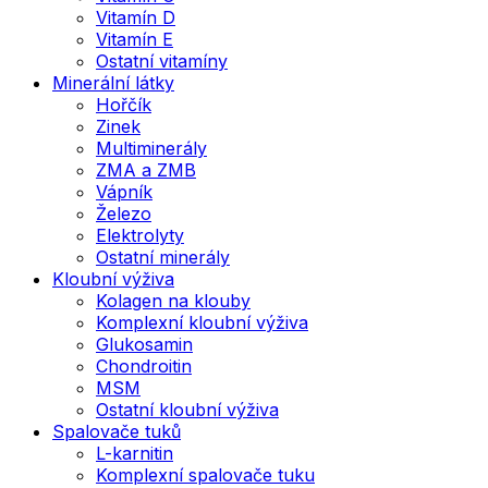
Vitamín D
Vitamín E
Ostatní vitamíny
Minerální látky
Hořčík
Zinek
Multiminerály
ZMA a ZMB
Vápník
Železo
Elektrolyty
Ostatní minerály
Kloubní výživa
Kolagen na klouby
Komplexní kloubní výživa
Glukosamin
Chondroitin
MSM
Ostatní kloubní výživa
Spalovače tuků
L-karnitin
Komplexní spalovače tuku