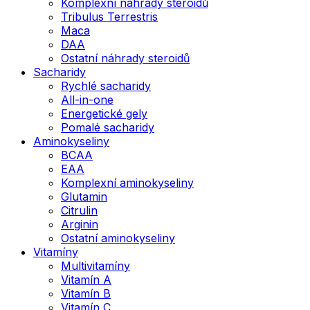
Komplexní náhrady steroidů
Tribulus Terrestris
Maca
DAA
Ostatní náhrady steroidů
Sacharidy
Rychlé sacharidy
All-in-one
Energetické gely
Pomalé sacharidy
Aminokyseliny
BCAA
EAA
Komplexní aminokyseliny
Glutamin
Citrulin
Arginin
Ostatní aminokyseliny
Vitamíny
Multivitamíny
Vitamín A
Vitamín B
Vitamín C