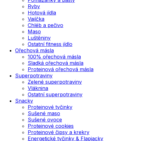
Ryby
Hotová jídla
Vajíčka
Chléb a pečivo
Maso
Luštěniny
Ostatní fitness jídlo
Ořechová másla
100% ořechová másla
Sladká ořechová másla
Proteinová ořechová másla
Superpotraviny
Zelené superpotraviny
Vláknina
Ostatní superpotraviny
Snacky
Proteinové tyčinky
Sušené maso
Sušené ovoce
Proteinové cookies
Proteinové čipsy a krekry
Energetické tyčinky & Flapjacky