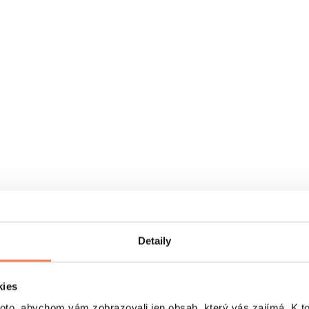
Detaily
kies
o, abychom vám zobrazovali jen obsah, který vás zajímá. K t