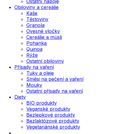
Ostatní nápoje
Obiloviny a cereálie
Kaše
Těstoviny
Granola
Ovesné vločky
Cereálie a müsli
Pohanka
Quinoa
Rýže
Ostatní obiloviny
Přísady na vaření
Tuky a oleje
Směsi na pečení a vaření
Mouky
Ostatní přísady na vaření
Diety
BIO produkty
Veganské produkty
Bezlepkové produkty
Bezlaktózové produkty
Vegetariánské produkty