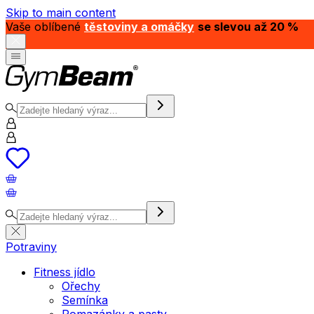
Skip to main content
Vaše oblíbené
těstoviny a omáčky
se slevou až 20 %
Potraviny
Fitness jídlo
Ořechy
Semínka
Pomazánky a pasty