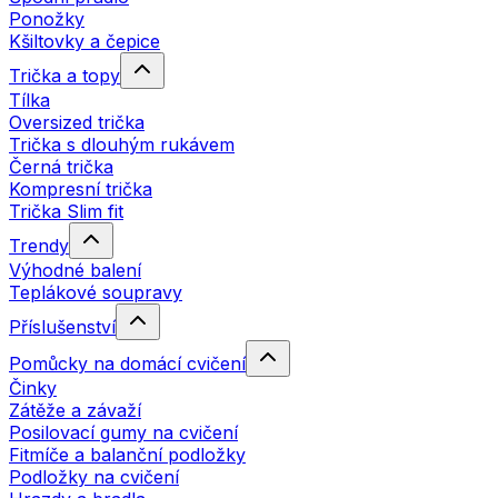
Ponožky
Kšiltovky a čepice
Trička a topy
Tílka
Oversized trička
Trička s dlouhým rukávem
Černá trička
Kompresní trička
Trička Slim fit
Trendy
Výhodné balení
Teplákové soupravy
Příslušenství
Pomůcky na domácí cvičení
Činky
Zátěže a závaží
Posilovací gumy na cvičení
Fitmíče a balanční podložky
Podložky na cvičení