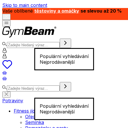
Skip to main content
Vaše oblíbené
těstoviny a omáčky
se slevou až 20 %
Populární vyhledávání
Nejprodávanější
Potraviny
Populární vyhledávání
Fitness jídlo
Nejprodávanější
Ořechy
Semínka
Pomazánky a pasty