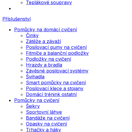
Teplákové soupravy
Příslušenství
Pomůcky na domácí cvičení
Činky
Zátěže a závaží
Posilovací gumy na cvičení
Fitmíče a balanční podložky
Podložky na cvičení
Hrazdy a bradla
Závěsné posilovací systémy
Švihadla
Smart pomůcky na cvičení
Posilovací klece a stojany
Domácí trénink ostatní
Pomůcky na cvičení
Šejkry
Sportovní láhve
Bandáže na cvičení
Opasky na cvičení
Trhačky a háky