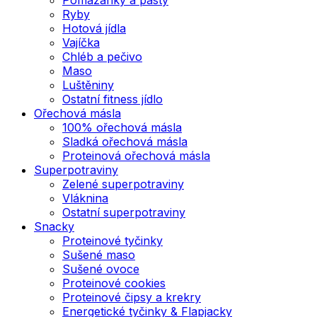
Ryby
Hotová jídla
Vajíčka
Chléb a pečivo
Maso
Luštěniny
Ostatní fitness jídlo
Ořechová másla
100% ořechová másla
Sladká ořechová másla
Proteinová ořechová másla
Superpotraviny
Zelené superpotraviny
Vláknina
Ostatní superpotraviny
Snacky
Proteinové tyčinky
Sušené maso
Sušené ovoce
Proteinové cookies
Proteinové čipsy a krekry
Energetické tyčinky & Flapjacky