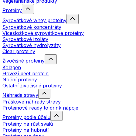
Vegetariánské produkty
Proteiny
Syrovátkové whey proteiny
Syrovátkové koncentráty
Vícesložkové syrovátkové proteiny
Syrovátkové izoláty
Syrovátkové hydrolyzáty
Clear proteiny
Živočišné proteiny
Kolagen
Hovězí beef protein
Noční proteiny
Ostatní živočišné proteiny
Náhrada stravy
Práškové náhrady stravy
Proteinové ready to drink nápoje
Proteiny podle účelu
Proteiny na růst svalů
Proteiny na hubnutí