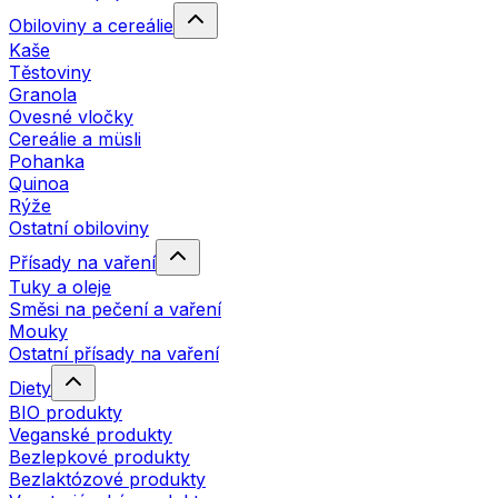
Obiloviny a cereálie
Kaše
Těstoviny
Granola
Ovesné vločky
Cereálie a müsli
Pohanka
Quinoa
Rýže
Ostatní obiloviny
Přísady na vaření
Tuky a oleje
Směsi na pečení a vaření
Mouky
Ostatní přísady na vaření
Diety
BIO produkty
Veganské produkty
Bezlepkové produkty
Bezlaktózové produkty