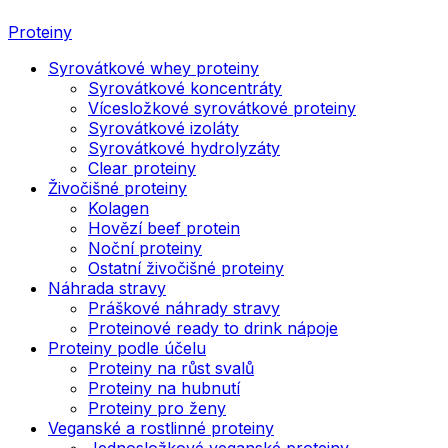
Proteiny
Syrovátkové whey proteiny
Syrovátkové koncentráty
Vícesložkové syrovátkové proteiny
Syrovátkové izoláty
Syrovátkové hydrolyzáty
Clear proteiny
Živočišné proteiny
Kolagen
Hovězí beef protein
Noční proteiny
Ostatní živočišné proteiny
Náhrada stravy
Práškové náhrady stravy
Proteinové ready to drink nápoje
Proteiny podle účelu
Proteiny na růst svalů
Proteiny na hubnutí
Proteiny pro ženy
Veganské a rostlinné proteiny
Jednosložkové veganské proteiny