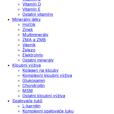
Vitamín D
Vitamín E
Ostatní vitamíny
Minerální látky
Hořčík
Zinek
Multiminerály
ZMA a ZMB
Vápník
Železo
Elektrolyty
Ostatní minerály
Kloubní výživa
Kolagen na klouby
Komplexní kloubní výživa
Glukosamin
Chondroitin
MSM
Ostatní kloubní výživa
Spalovače tuků
L-karnitin
Komplexní spalovače tuku