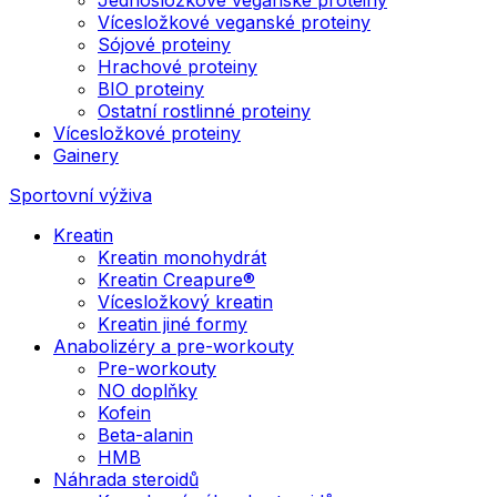
Vícesložkové veganské proteiny
Sójové proteiny
Hrachové proteiny
BIO proteiny
Ostatní rostlinné proteiny
Vícesložkové proteiny
Gainery
Sportovní výživa
Kreatin
Kreatin monohydrát
Kreatin Creapure®
Vícesložkový kreatin
Kreatin jiné formy
Anabolizéry a pre-workouty
Pre-workouty
NO doplňky
Kofein
Beta-alanin
HMB
Náhrada steroidů