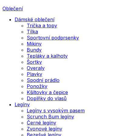
Oblečení
Dámské oblečení
Trička a topy
Tílka
Sportovní podprsenky
Mikiny
Bundy
Tepláky a kalhoty
Šortky
Overaly
Plavky
Spodní prádlo
Ponožky
Kšiltovky a čepice
Doplňky do vlasů
Legíny
Legíny s vysokým pasem
Scrunch Bum legíny
Černé legíny
Zvonové legíny
Bezešvé legíny