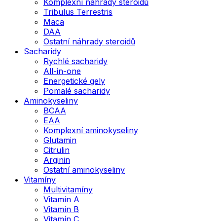
Komplexní náhrady steroidů
Tribulus Terrestris
Maca
DAA
Ostatní náhrady steroidů
Sacharidy
Rychlé sacharidy
All-in-one
Energetické gely
Pomalé sacharidy
Aminokyseliny
BCAA
EAA
Komplexní aminokyseliny
Glutamin
Citrulin
Arginin
Ostatní aminokyseliny
Vitamíny
Multivitamíny
Vitamín A
Vitamín B
Vitamín C