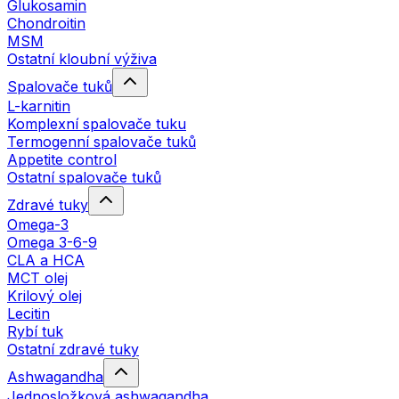
Glukosamin
Chondroitin
MSM
Ostatní kloubní výživa
Spalovače tuků
L-karnitin
Komplexní spalovače tuku
Termogenní spalovače tuků
Appetite control
Ostatní spalovače tuků
Zdravé tuky
Omega-3
Omega 3-6-9
CLA a HCA
MCT olej
Krilový olej
Lecitin
Rybí tuk
Ostatní zdravé tuky
Ashwagandha
Jednosložková ashwagandha