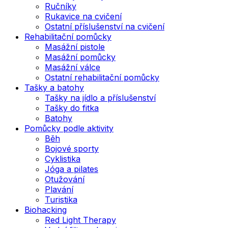
Ručníky
Rukavice na cvičení
Ostatní příslušenství na cvičení
Rehabilitační pomůcky
Masážní pistole
Masážní pomůcky
Masážní válce
Ostatní rehabilitační pomůcky
Tašky a batohy
Tašky na jídlo a příslušenství
Tašky do fitka
Batohy
Pomůcky podle aktivity
Běh
Bojové sporty
Cyklistika
Jóga a pilates
Otužování
Plavání
Turistika
Biohacking
Red Light Therapy