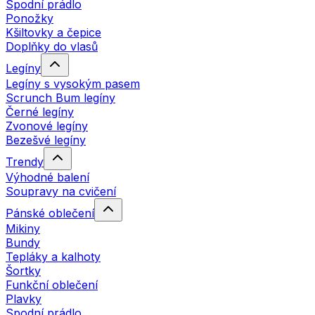
Spodní prádlo
Ponožky
Kšiltovky a čepice
Doplňky do vlasů
Legíny
Legíny s vysokým pasem
Scrunch Bum legíny
Černé legíny
Zvonové legíny
Bezešvé legíny
Trendy
Výhodné balení
Soupravy na cvičení
Pánské oblečení
Mikiny
Bundy
Tepláky a kalhoty
Šortky
Funkční oblečení
Plavky
Spodní prádlo