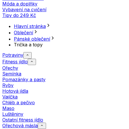
Móda a doplňky
Vybavení na cvičení
Tipy do 249 Kč
Hlavní stránka
Oblečení
Pánské oblečení
Trička a topy
Potraviny
Fitness jídlo
Ořechy
Semínka
Pomazánky a pasty
Ryby
Hotová jídla
Vajíčka
Chléb a pečivo
Maso
Luštěniny
Ostatní fitness jídlo
Ořechová másla