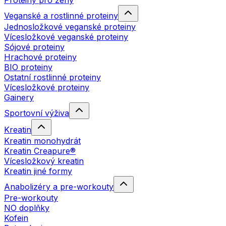
Proteiny pro ženy
Veganské a rostlinné proteiny
Jednosložkové veganské proteiny
Vícesložkové veganské proteiny
Sójové proteiny
Hrachové proteiny
BIO proteiny
Ostatní rostlinné proteiny
Vícesložkové proteiny
Gainery
Sportovní výživa
Kreatin
Kreatin monohydrát
Kreatin Creapure®
Vícesložkový kreatin
Kreatin jiné formy
Anabolizéry a pre-workouty
Pre-workouty
NO doplňky
Kofein