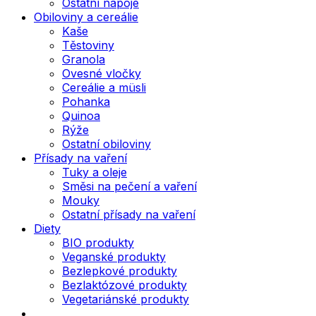
Ostatní nápoje
Obiloviny a cereálie
Kaše
Těstoviny
Granola
Ovesné vločky
Cereálie a müsli
Pohanka
Quinoa
Rýže
Ostatní obiloviny
Přísady na vaření
Tuky a oleje
Směsi na pečení a vaření
Mouky
Ostatní přísady na vaření
Diety
BIO produkty
Veganské produkty
Bezlepkové produkty
Bezlaktózové produkty
Vegetariánské produkty