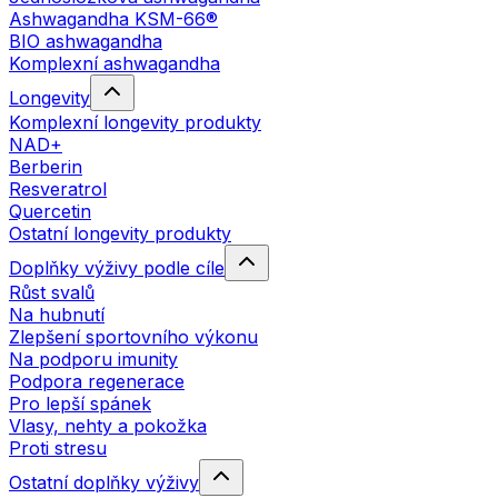
Ashwagandha KSM-66®
BIO ashwagandha
Komplexní ashwagandha
Longevity
Komplexní longevity produkty
NAD+
Berberin
Resveratrol
Quercetin
Ostatní longevity produkty
Doplňky výživy podle cíle
Růst svalů
Na hubnutí
Zlepšení sportovního výkonu
Na podporu imunity
Podpora regenerace
Pro lepší spánek
Vlasy, nehty a pokožka
Proti stresu
Ostatní doplňky výživy