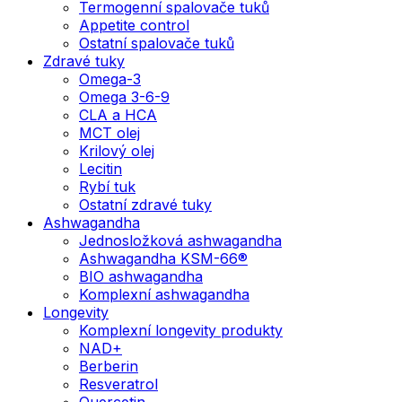
Termogenní spalovače tuků
Appetite control
Ostatní spalovače tuků
Zdravé tuky
Omega-3
Omega 3-6-9
CLA a HCA
MCT olej
Krilový olej
Lecitin
Rybí tuk
Ostatní zdravé tuky
Ashwagandha
Jednosložková ashwagandha
Ashwagandha KSM-66®
BIO ashwagandha
Komplexní ashwagandha
Longevity
Komplexní longevity produkty
NAD+
Berberin
Resveratrol
Quercetin