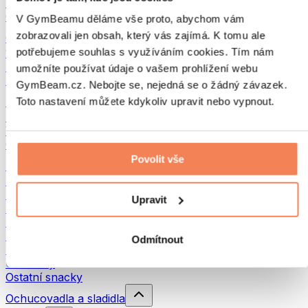
Luštěniny
Ostatní fitness jídlo
V GymBeamu děláme vše proto, abychom vám
zobrazovali jen obsah, který vás zajímá. K tomu ale
Ořechová másla
potřebujeme souhlas s využíváním cookies. Tím nám
100% ořechová másla
Sladká ořechová másla
umožníte používat údaje o vašem prohlížení webu
Proteinová ořechová másla
GymBeam.cz. Nebojte se, nejedná se o žádný závazek.
Superpotraviny
Toto nastavení můžete kdykoliv upravit nebo vypnout.
Zelené superpotraviny
Vláknina
Ostatní superpotraviny
Povolit vše
Snacky
Proteinové tyčinky
Sušené maso
Upravit
Sušené ovoce
Proteinové cookies
Proteinové čipsy a krekry
Odmítnout
Energetické tyčinky & Flapjacky
Čokolády
Ostatní snacky
Ochucovadla a sladidla