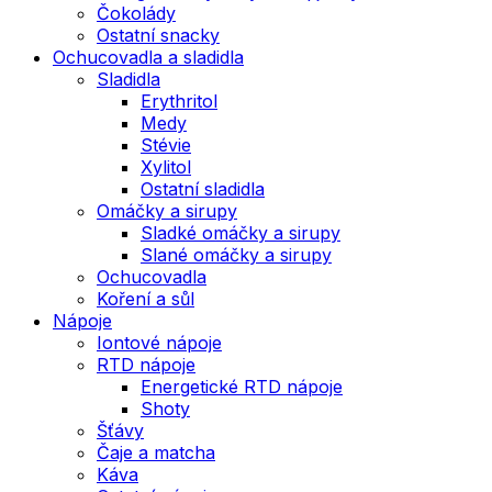
Čokolády
Ostatní snacky
Ochucovadla a sladidla
Sladidla
Erythritol
Medy
Stévie
Xylitol
Ostatní sladidla
Omáčky a sirupy
Sladké omáčky a sirupy
Slané omáčky a sirupy
Ochucovadla
Koření a sůl
Nápoje
Iontové nápoje
RTD nápoje
Energetické RTD nápoje
Shoty
Šťávy
Čaje a matcha
Káva