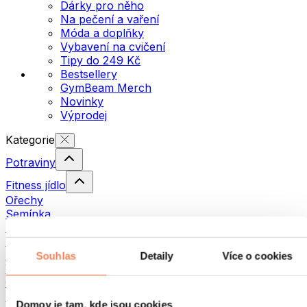
Dárky pro něho
Na pečení a vaření
Móda a doplňky
Vybavení na cvičení
Tipy do 249 Kč
Bestsellery
GymBeam Merch
Novinky
Výprodej
Kategorie
Potraviny
Fitness jídlo
Ořechy
Semínka
Pomazánky a pasty
Ryby
Hotová jídla
Souhlas
Detaily
Více o cookies
Vajíčka
Chléb a pečivo
Maso
Domov je tam, kde jsou cookies