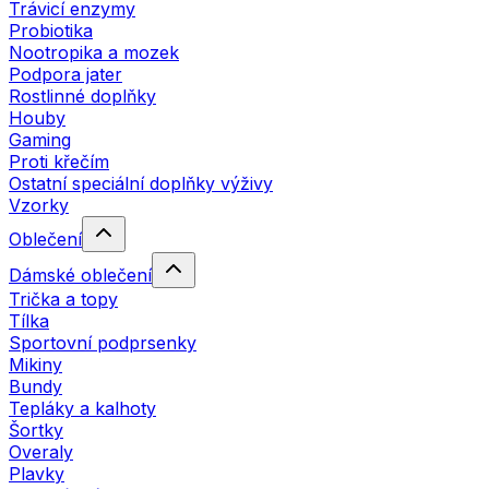
Trávicí enzymy
Probiotika
Nootropika a mozek
Podpora jater
Rostlinné doplňky
Houby
Gaming
Proti křečím
Ostatní speciální doplňky výživy
Vzorky
Oblečení
Dámské oblečení
Trička a topy
Tílka
Sportovní podprsenky
Mikiny
Bundy
Tepláky a kalhoty
Šortky
Overaly
Plavky