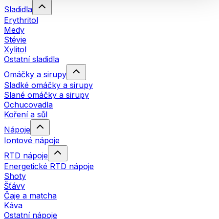
Sladidla
Erythritol
Medy
Stévie
Xylitol
Ostatní sladidla
Omáčky a sirupy
Sladké omáčky a sirupy
Slané omáčky a sirupy
Ochucovadla
Koření a sůl
Nápoje
Iontové nápoje
RTD nápoje
Energetické RTD nápoje
Shoty
Šťávy
Čaje a matcha
Káva
Ostatní nápoje