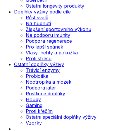
Ostatní longevity produkty
Doplňky výživy podle cíle
Růst svalů
Na hubnutí
Zlepšení sportovního výkonu
Na podporu imunity
Podpora regenerace
Pro lepší spánek
Vlasy, nehty a pokožka
Proti stresu
Ostatní doplňky výživy
Trávicí enzymy
Probiotika
Nootropika a mozek
Podpora jater
Rostlinné doplňky
Houby
Gaming
Proti křečím
Ostatní speciální doplňky výživy
Vzorky