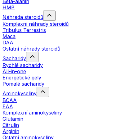
Beta-alanin
HMB
Náhrada steroidů
Komplexní náhrady steroidů
Tribulus Terrestris
Maca
DAA
Ostatní náhrady steroidů
Sacharidy
Rychlé sacharidy
All-in-one
Energetické gely
Pomalé sacharidy
Aminokyseliny
BCAA
EAA
Komplexní aminokyseliny
Glutamin
Citrulin
Arginin
Ostatní aminokyseliny