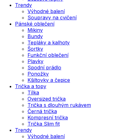
Trendy
Výhodné balení
Soupravy na cvičení
Pánské oblečení
Mikiny
Bundy
Tepláky a kalhoty
Šortky
Funkční oblečení
Plavky
Spodní prádlo
Ponožky
Kšiltovky a čepice
Trička a topy
Tílka
Oversized trička
Trička s dlouhým rukávem
Černá trička
Kompresní trička
Trička Slim fit
Trendy
Výhodné balení