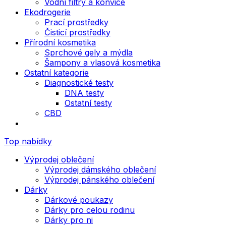
Vodní filtry a konvice
Ekodrogerie
Prací prostředky
Čisticí prostředky
Přírodní kosmetika
Sprchové gely a mýdla
Šampony a vlasová kosmetika
Ostatní kategorie
Diagnostické testy
DNA testy
Ostatní testy
CBD
Top nabídky
Výprodej oblečení
Výprodej dámského oblečení
Výprodej pánského oblečení
Dárky
Dárkové poukazy
Dárky pro celou rodinu
Dárky pro ni