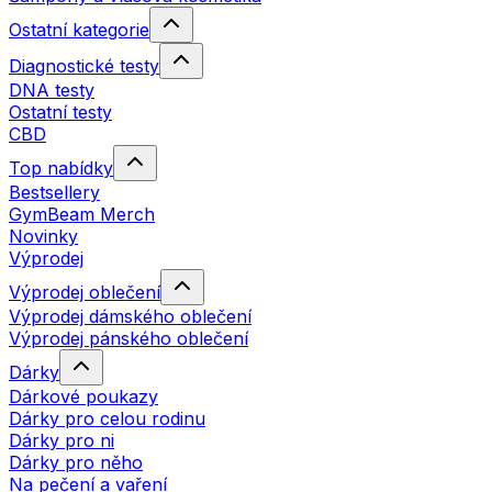
Ostatní kategorie
Diagnostické testy
DNA testy
Ostatní testy
CBD
Top nabídky
Bestsellery
GymBeam Merch
Novinky
Výprodej
Výprodej oblečení
Výprodej dámského oblečení
Výprodej pánského oblečení
Dárky
Dárkové poukazy
Dárky pro celou rodinu
Dárky pro ni
Dárky pro něho
Na pečení a vaření