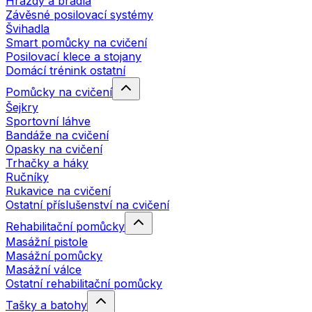
Hrazdy a bradla
Závěsné posilovací systémy
Švihadla
Smart pomůcky na cvičení
Posilovací klece a stojany
Domácí trénink ostatní
Pomůcky na cvičení
Šejkry
Sportovní láhve
Bandáže na cvičení
Opasky na cvičení
Trhačky a háky
Ručníky
Rukavice na cvičení
Ostatní příslušenství na cvičení
Rehabilitační pomůcky
Masážní pistole
Masážní pomůcky
Masážní válce
Ostatní rehabilitační pomůcky
Tašky a batohy