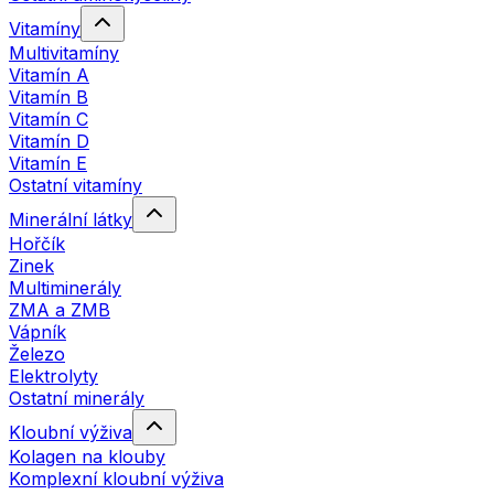
Vitamíny
Multivitamíny
Vitamín A
Vitamín B
Vitamín C
Vitamín D
Vitamín E
Ostatní vitamíny
Minerální látky
Hořčík
Zinek
Multiminerály
ZMA a ZMB
Vápník
Železo
Elektrolyty
Ostatní minerály
Kloubní výživa
Kolagen na klouby
Komplexní kloubní výživa