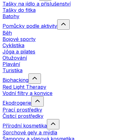
Tašky na jídlo a příslušenství
Tašky do fitka
Batohy
Pomůcky podle aktivity
Běh
Bojové sporty
Cyklistika
Jóga a pilates
Otužování
Plavání
Turistika
Biohacking
Red Light Therapy
Vodní filtry a konvice
Ekodrogerie
Prací prostředky
Čisticí prostředky
Přírodní kosmetika
Sprchové gely a mýdla
Šampony a vlasová kosmetika