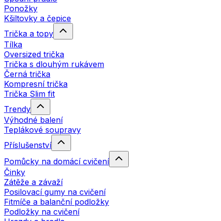
Ponožky
Kšiltovky a čepice
Trička a topy
Tílka
Oversized trička
Trička s dlouhým rukávem
Černá trička
Kompresní trička
Trička Slim fit
Trendy
Výhodné balení
Teplákové soupravy
Příslušenství
Pomůcky na domácí cvičení
Činky
Zátěže a závaží
Posilovací gumy na cvičení
Fitmíče a balanční podložky
Podložky na cvičení