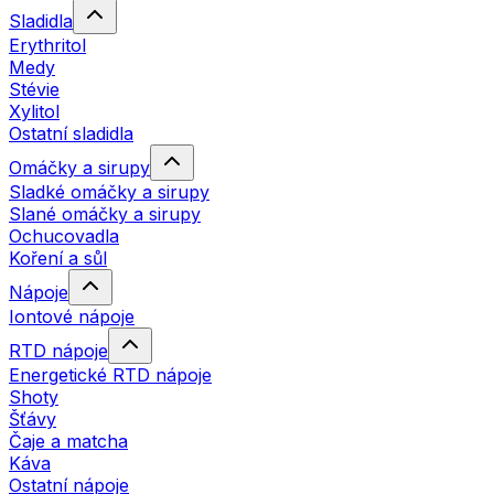
Sladidla
Erythritol
Medy
Stévie
Xylitol
Ostatní sladidla
Omáčky a sirupy
Sladké omáčky a sirupy
Slané omáčky a sirupy
Ochucovadla
Koření a sůl
Nápoje
Iontové nápoje
RTD nápoje
Energetické RTD nápoje
Shoty
Šťávy
Čaje a matcha
Káva
Ostatní nápoje