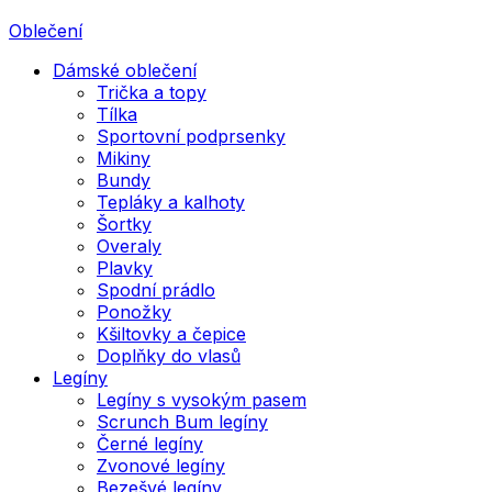
Oblečení
Dámské oblečení
Trička a topy
Tílka
Sportovní podprsenky
Mikiny
Bundy
Tepláky a kalhoty
Šortky
Overaly
Plavky
Spodní prádlo
Ponožky
Kšiltovky a čepice
Doplňky do vlasů
Legíny
Legíny s vysokým pasem
Scrunch Bum legíny
Černé legíny
Zvonové legíny
Bezešvé legíny