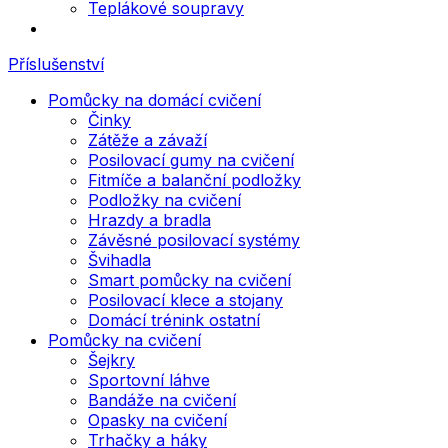
Teplákové soupravy
Příslušenství
Pomůcky na domácí cvičení
Činky
Zátěže a závaží
Posilovací gumy na cvičení
Fitmíče a balanční podložky
Podložky na cvičení
Hrazdy a bradla
Závěsné posilovací systémy
Švihadla
Smart pomůcky na cvičení
Posilovací klece a stojany
Domácí trénink ostatní
Pomůcky na cvičení
Šejkry
Sportovní láhve
Bandáže na cvičení
Opasky na cvičení
Trhačky a háky