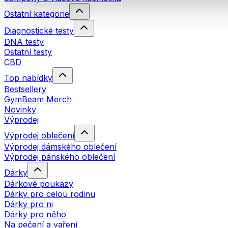
Ostatní kategorie
Diagnostické testy
DNA testy
Ostatní testy
CBD
Top nabídky
Bestsellery
GymBeam Merch
Novinky
Výprodej
Výprodej oblečení
Výprodej dámského oblečení
Výprodej pánského oblečení
Dárky
Dárkové poukazy
Dárky pro celou rodinu
Dárky pro ni
Dárky pro něho
Na pečení a vaření