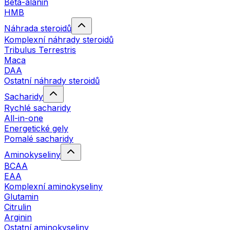
Beta-alanin
HMB
Náhrada steroidů
Komplexní náhrady steroidů
Tribulus Terrestris
Maca
DAA
Ostatní náhrady steroidů
Sacharidy
Rychlé sacharidy
All-in-one
Energetické gely
Pomalé sacharidy
Aminokyseliny
BCAA
EAA
Komplexní aminokyseliny
Glutamin
Citrulin
Arginin
Ostatní aminokyseliny