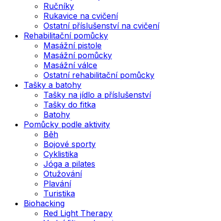
Ručníky
Rukavice na cvičení
Ostatní příslušenství na cvičení
Rehabilitační pomůcky
Masážní pistole
Masážní pomůcky
Masážní válce
Ostatní rehabilitační pomůcky
Tašky a batohy
Tašky na jídlo a příslušenství
Tašky do fitka
Batohy
Pomůcky podle aktivity
Běh
Bojové sporty
Cyklistika
Jóga a pilates
Otužování
Plavání
Turistika
Biohacking
Red Light Therapy