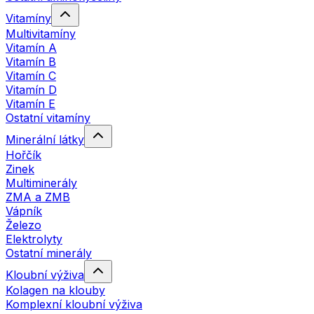
Vitamíny
Multivitamíny
Vitamín A
Vitamín B
Vitamín C
Vitamín D
Vitamín E
Ostatní vitamíny
Minerální látky
Hořčík
Zinek
Multiminerály
ZMA a ZMB
Vápník
Železo
Elektrolyty
Ostatní minerály
Kloubní výživa
Kolagen na klouby
Komplexní kloubní výživa