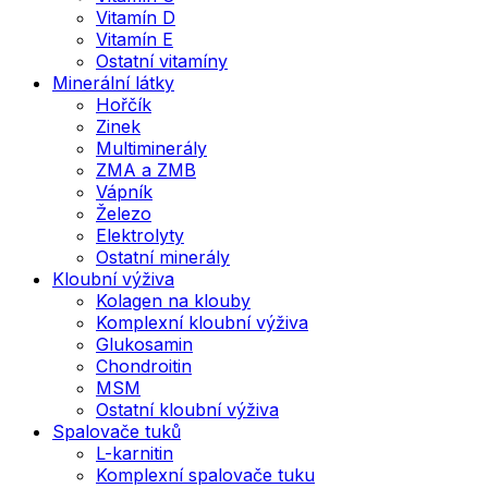
Vitamín D
Vitamín E
Ostatní vitamíny
Minerální látky
Hořčík
Zinek
Multiminerály
ZMA a ZMB
Vápník
Železo
Elektrolyty
Ostatní minerály
Kloubní výživa
Kolagen na klouby
Komplexní kloubní výživa
Glukosamin
Chondroitin
MSM
Ostatní kloubní výživa
Spalovače tuků
L-karnitin
Komplexní spalovače tuku