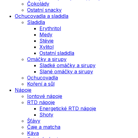
Čokolády
Ostatní snacky
Ochucovadla a sladidla
Sladidla
Erythritol
Medy
Stévie
Xylitol
Ostatní sladidla
Omáčky a sirupy
Sladké omáčky a sirupy
Slané omáčky a sirupy
Ochucovadla
Koření a sůl
Nápoje
Iontové nápoje
RTD nápoje
Energetické RTD nápoje
Shoty
Šťávy
Čaje a matcha
Káva