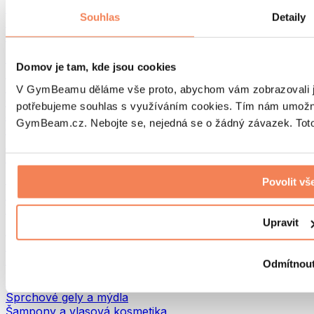
Tašky na jídlo a příslušenství
Souhlas
Detaily
Tašky do fitka
Batohy
Pomůcky podle aktivity
Domov je tam, kde jsou cookies
Běh
Bojové sporty
V GymBeamu děláme vše proto, abychom vám zobrazovali je
Cyklistika
potřebujeme souhlas s využíváním cookies. Tím nám umožní
Jóga a pilates
GymBeam.cz. Nebojte se, nejedná se o žádný závazek. Toto 
Otužování
Plavání
Turistika
Biohacking
Povolit vš
Red Light Therapy
Vodní filtry a konvice
Upravit
Ekodrogerie
Prací prostředky
Čisticí prostředky
Odmítnou
Přírodní kosmetika
Sprchové gely a mýdla
Šampony a vlasová kosmetika