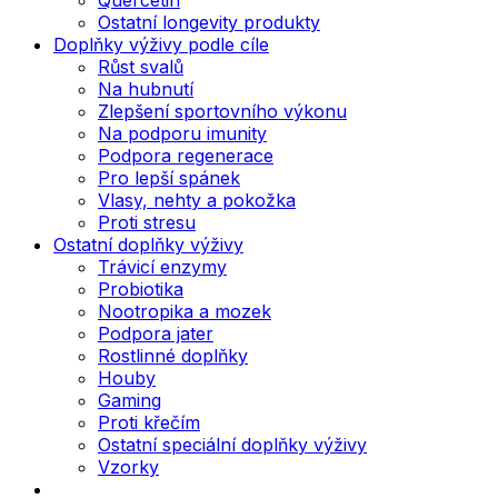
Ostatní longevity produkty
Doplňky výživy podle cíle
Růst svalů
Na hubnutí
Zlepšení sportovního výkonu
Na podporu imunity
Podpora regenerace
Pro lepší spánek
Vlasy, nehty a pokožka
Proti stresu
Ostatní doplňky výživy
Trávicí enzymy
Probiotika
Nootropika a mozek
Podpora jater
Rostlinné doplňky
Houby
Gaming
Proti křečím
Ostatní speciální doplňky výživy
Vzorky