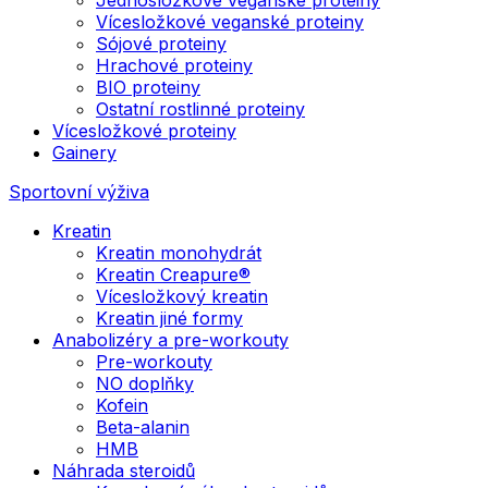
Vícesložkové veganské proteiny
Sójové proteiny
Hrachové proteiny
BIO proteiny
Ostatní rostlinné proteiny
Vícesložkové proteiny
Gainery
Sportovní výživa
Kreatin
Kreatin monohydrát
Kreatin Creapure®
Vícesložkový kreatin
Kreatin jiné formy
Anabolizéry a pre-workouty
Pre-workouty
NO doplňky
Kofein
Beta-alanin
HMB
Náhrada steroidů