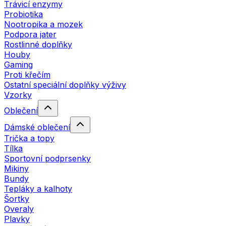
Trávicí enzymy
Probiotika
Nootropika a mozek
Podpora jater
Rostlinné doplňky
Houby
Gaming
Proti křečím
Ostatní speciální doplňky výživy
Vzorky
Oblečení
Dámské oblečení
Trička a topy
Tílka
Sportovní podprsenky
Mikiny
Bundy
Tepláky a kalhoty
Šortky
Overaly
Plavky