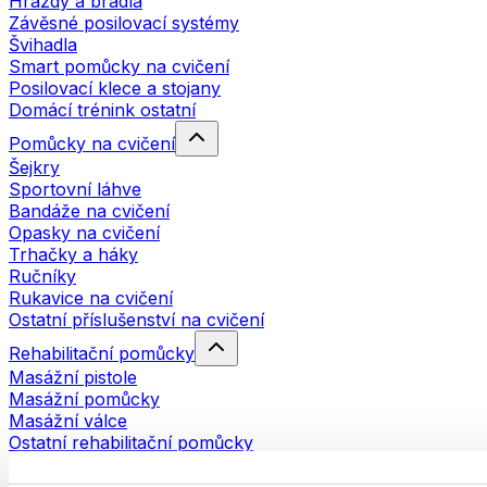
Hrazdy a bradla
Závěsné posilovací systémy
Švihadla
Smart pomůcky na cvičení
Posilovací klece a stojany
Domácí trénink ostatní
Pomůcky na cvičení
Šejkry
Sportovní láhve
Bandáže na cvičení
Opasky na cvičení
Trhačky a háky
Ručníky
Rukavice na cvičení
Ostatní příslušenství na cvičení
Rehabilitační pomůcky
Masážní pistole
Masážní pomůcky
Masážní válce
Ostatní rehabilitační pomůcky
Tašky a batohy