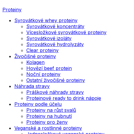
Proteiny
Syrovátkové whey proteiny
Syrovátkové koncentráty
Vícesložkové syrovátkové proteiny
Syrovátkové izoláty
Syrovátkové hydrolyzáty
Clear proteiny
Živočišné proteiny
Kolagen
Hovězí beef protein
Noční proteiny
Ostatní živočišné proteiny
Náhrada stravy
Práškové náhrady stravy
Proteinové ready to drink nápoje
Proteiny podle účelu
Proteiny na růst svalů
Proteiny na hubnutí
Proteiny pro ženy
Veganské a rostlinné proteiny
Jednosložkové veganské proteiny