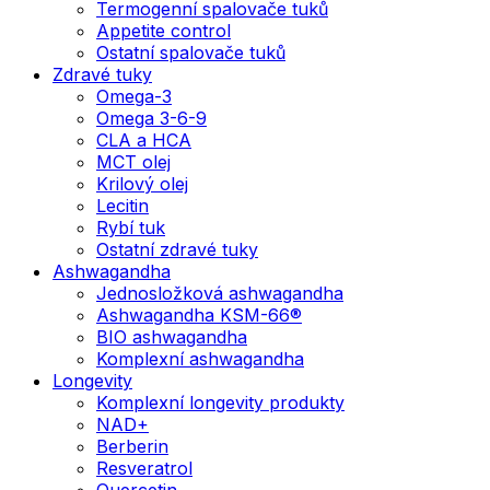
Termogenní spalovače tuků
Appetite control
Ostatní spalovače tuků
Zdravé tuky
Omega-3
Omega 3-6-9
CLA a HCA
MCT olej
Krilový olej
Lecitin
Rybí tuk
Ostatní zdravé tuky
Ashwagandha
Jednosložková ashwagandha
Ashwagandha KSM-66®
BIO ashwagandha
Komplexní ashwagandha
Longevity
Komplexní longevity produkty
NAD+
Berberin
Resveratrol
Quercetin