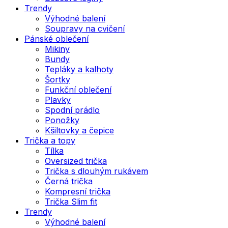
Trendy
Výhodné balení
Soupravy na cvičení
Pánské oblečení
Mikiny
Bundy
Tepláky a kalhoty
Šortky
Funkční oblečení
Plavky
Spodní prádlo
Ponožky
Kšiltovky a čepice
Trička a topy
Tílka
Oversized trička
Trička s dlouhým rukávem
Černá trička
Kompresní trička
Trička Slim fit
Trendy
Výhodné balení