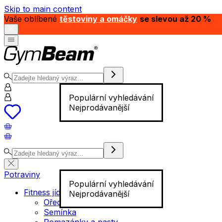
Skip to main content
Vaše oblíbené
těstoviny a omáčky
se slevou až 20 %
Populární vyhledávání
Nejprodávanější
Potraviny
Populární vyhledávání
Fitness jídlo
Nejprodávanější
Ořechy
Semínka
Pomazánky a pasty