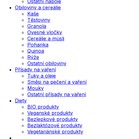
Ostatní nápoje
Obiloviny a cereálie
Kaše
Těstoviny
Granola
Ovesné vločky
Cereálie a müsli
Pohanka
Quinoa
Rýže
Ostatní obiloviny
Přísady na vaření
Tuky a oleje
Směsi na pečení a vaření
Mouky
Ostatní přísady na vaření
Diety
BIO produkty
Veganské produkty
Bezlepkové produkty
Bezlaktózové produkty
Vegetariánské produkty