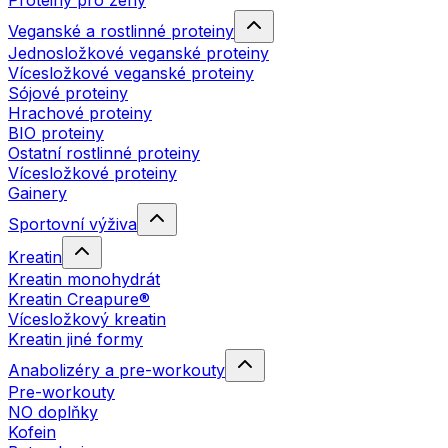
Proteiny pro ženy
Veganské a rostlinné proteiny
Jednosložkové veganské proteiny
Vícesložkové veganské proteiny
Sójové proteiny
Hrachové proteiny
BIO proteiny
Ostatní rostlinné proteiny
Vícesložkové proteiny
Gainery
Sportovní výživa
Kreatin
Kreatin monohydrát
Kreatin Creapure®
Vícesložkový kreatin
Kreatin jiné formy
Anabolizéry a pre-workouty
Pre-workouty
NO doplňky
Kofein