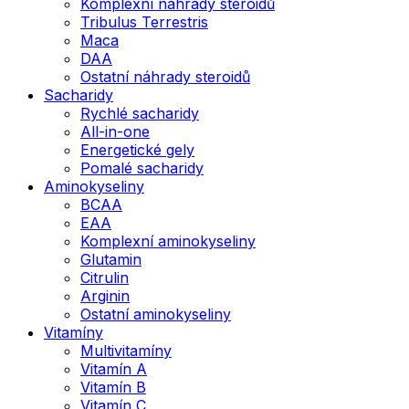
Komplexní náhrady steroidů
Tribulus Terrestris
Maca
DAA
Ostatní náhrady steroidů
Sacharidy
Rychlé sacharidy
All-in-one
Energetické gely
Pomalé sacharidy
Aminokyseliny
BCAA
EAA
Komplexní aminokyseliny
Glutamin
Citrulin
Arginin
Ostatní aminokyseliny
Vitamíny
Multivitamíny
Vitamín A
Vitamín B
Vitamín C