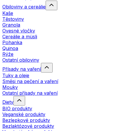
Obiloviny a cereálie
Kaše
Těstoviny
Granola
Ovesné vločky
Cereálie a müsli
Pohanka
Quinoa
Rýže
Ostatní obiloviny
Přísady na vaření
Tuky a oleje
Směsi na pečení a vaření
Mouky
Ostatní přísady na vaření
Diety
BIO produkty
Veganské produkty
Bezlepkové produkty
Bezlaktózové produkty