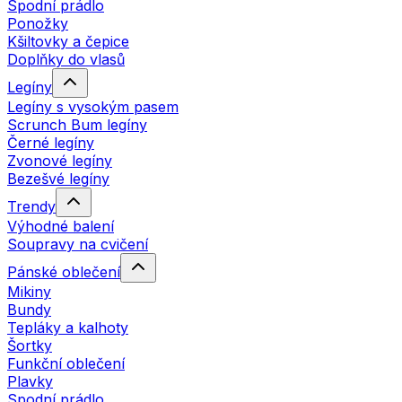
Spodní prádlo
Ponožky
Kšiltovky a čepice
Doplňky do vlasů
Legíny
Legíny s vysokým pasem
Scrunch Bum legíny
Černé legíny
Zvonové legíny
Bezešvé legíny
Trendy
Výhodné balení
Soupravy na cvičení
Pánské oblečení
Mikiny
Bundy
Tepláky a kalhoty
Šortky
Funkční oblečení
Plavky
Spodní prádlo