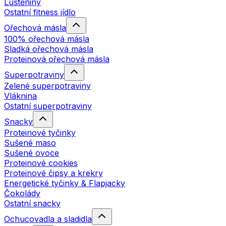
Luštěniny
Ostatní fitness jídlo
Ořechová másla
100% ořechová másla
Sladká ořechová másla
Proteinová ořechová másla
Superpotraviny
Zelené superpotraviny
Vláknina
Ostatní superpotraviny
Snacky
Proteinové tyčinky
Sušené maso
Sušené ovoce
Proteinové cookies
Proteinové čipsy a krekry
Energetické tyčinky & Flapjacky
Čokolády
Ostatní snacky
Ochucovadla a sladidla