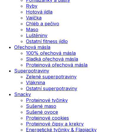
Ryby
Hotová jídla
Vajíčka
Chléb a pečivo
Maso
Luštěniny
Ostatní fitness jídlo
Ořechová másla
100% ořechová másla
Sladká ořechová másla
Proteinová ořechová másla
Superpotraviny
Zelené superpotraviny
Vláknina
Ostatní superpotraviny
Snacky
Proteinové tyčinky
Sušené maso
Sušené ovoce
Proteinové cookies
Proteinové čipsy a krekry
Energetické tyčinky & Flapjacky