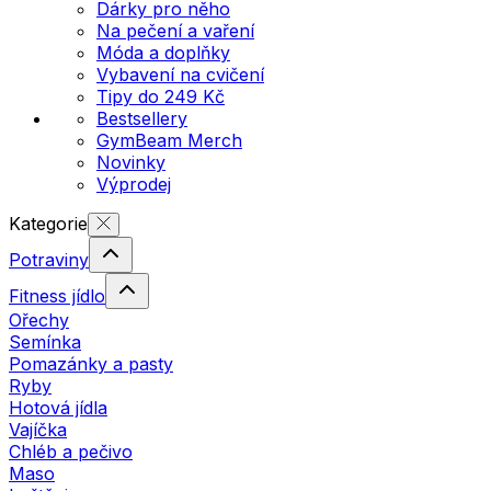
Dárky pro něho
Na pečení a vaření
Móda a doplňky
Vybavení na cvičení
Tipy do 249 Kč
Bestsellery
GymBeam Merch
Novinky
Výprodej
Kategorie
Potraviny
Fitness jídlo
Ořechy
Semínka
Pomazánky a pasty
Ryby
Hotová jídla
Vajíčka
Chléb a pečivo
Maso