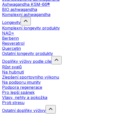
Ashwagandha KSM-66®
BIO ashwagandha
Komplexní ashwagandha
Longevity
Komplexní longevity produkty
NAD+
Berberin
Resveratrol
Quercetin
Ostatní longevity produkty
Doplňky výživy podle cíle
Růst svalů
Na hubnutí
Zlepšení sportovního výkonu
Na podporu imunity
Podpora regenerace
Pro lepší spánek
Vlasy, nehty a pokožka
Proti stresu
Ostatní doplňky výživy