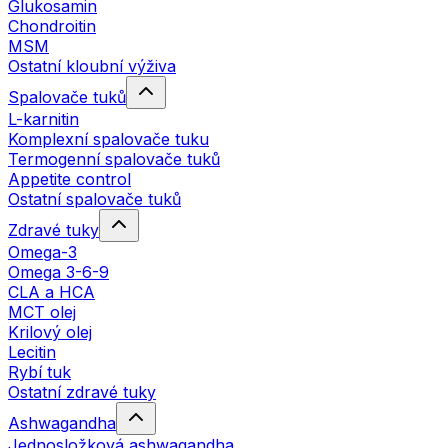
Glukosamin
Chondroitin
MSM
Ostatní kloubní výživa
Spalovače tuků
L-karnitin
Komplexní spalovače tuku
Termogenní spalovače tuků
Appetite control
Ostatní spalovače tuků
Zdravé tuky
Omega-3
Omega 3-6-9
CLA a HCA
MCT olej
Krilový olej
Lecitin
Rybí tuk
Ostatní zdravé tuky
Ashwagandha
Jednosložková ashwagandha