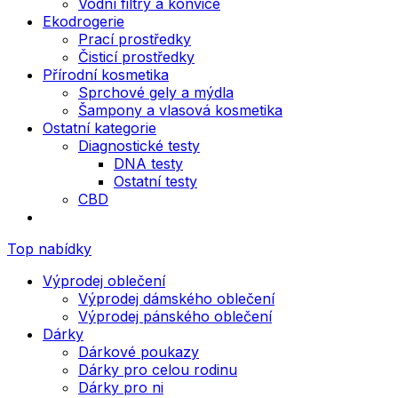
Vodní filtry a konvice
Ekodrogerie
Prací prostředky
Čisticí prostředky
Přírodní kosmetika
Sprchové gely a mýdla
Šampony a vlasová kosmetika
Ostatní kategorie
Diagnostické testy
DNA testy
Ostatní testy
CBD
Top nabídky
Výprodej oblečení
Výprodej dámského oblečení
Výprodej pánského oblečení
Dárky
Dárkové poukazy
Dárky pro celou rodinu
Dárky pro ni