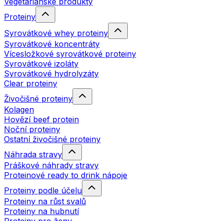
Vegetariánské produkty
Proteiny
Syrovátkové whey proteiny
Syrovátkové koncentráty
Vícesložkové syrovátkové proteiny
Syrovátkové izoláty
Syrovátkové hydrolyzáty
Clear proteiny
Živočišné proteiny
Kolagen
Hovězí beef protein
Noční proteiny
Ostatní živočišné proteiny
Náhrada stravy
Práškové náhrady stravy
Proteinové ready to drink nápoje
Proteiny podle účelu
Proteiny na růst svalů
Proteiny na hubnutí