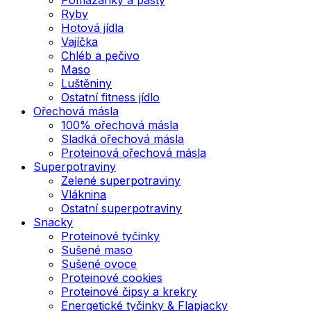
Ryby
Hotová jídla
Vajíčka
Chléb a pečivo
Maso
Luštěniny
Ostatní fitness jídlo
Ořechová másla
100% ořechová másla
Sladká ořechová másla
Proteinová ořechová másla
Superpotraviny
Zelené superpotraviny
Vláknina
Ostatní superpotraviny
Snacky
Proteinové tyčinky
Sušené maso
Sušené ovoce
Proteinové cookies
Proteinové čipsy a krekry
Energetické tyčinky & Flapjacky