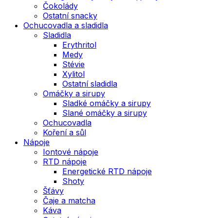
Čokolády
Ostatní snacky
Ochucovadla a sladidla
Sladidla
Erythritol
Medy
Stévie
Xylitol
Ostatní sladidla
Omáčky a sirupy
Sladké omáčky a sirupy
Slané omáčky a sirupy
Ochucovadla
Koření a sůl
Nápoje
Iontové nápoje
RTD nápoje
Energetické RTD nápoje
Shoty
Šťávy
Čaje a matcha
Káva