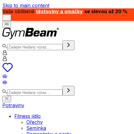
Skip to main content
Vaše oblíbené
těstoviny a omáčky
se slevou až 20 %
Potraviny
Fitness jídlo
Ořechy
Semínka
Pomazánky a pasty