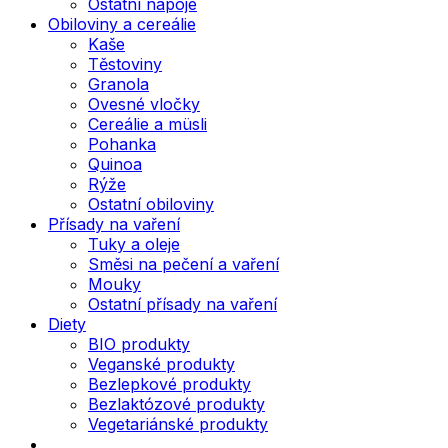
Ostatní nápoje
Obiloviny a cereálie
Kaše
Těstoviny
Granola
Ovesné vločky
Cereálie a müsli
Pohanka
Quinoa
Rýže
Ostatní obiloviny
Přísady na vaření
Tuky a oleje
Směsi na pečení a vaření
Mouky
Ostatní přísady na vaření
Diety
BIO produkty
Veganské produkty
Bezlepkové produkty
Bezlaktózové produkty
Vegetariánské produkty