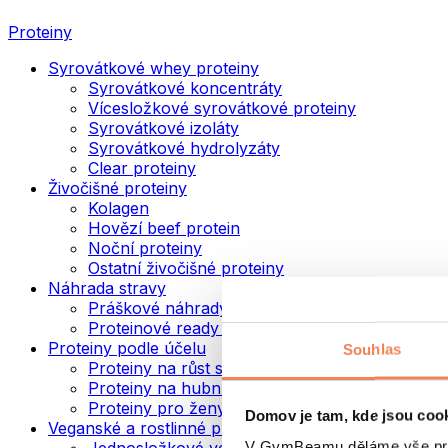
Proteiny
Syrovátkové whey proteiny
Syrovátkové koncentráty
Vícesložkové syrovátkové proteiny
Syrovátkové izoláty
Syrovátkové hydrolyzáty
Clear proteiny
Živočišné proteiny
Kolagen
Hovězí beef protein
Noční proteiny
Ostatní živočišné proteiny
Náhrada stravy
Práškové náhrady stravy
Proteinové ready to drink nápoje
Proteiny podle účelu
Souhlas
Proteiny na růst svalů
Proteiny na hubnutí
Proteiny pro ženy
Domov je tam, kde jsou coo
Veganské a rostlinné proteiny
V GymBeamu děláme vše prot
Jednosložkové veganské proteiny