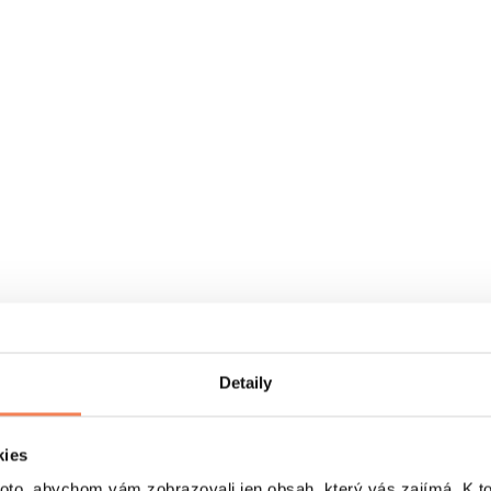
Detaily
kies
o, abychom vám zobrazovali jen obsah, který vás zajímá. K t