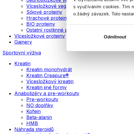
Vícesložkové veganské proteiny
s využíváním cookies. Tím 
Sójové proteiny
o žádný závazek. Toto nasta
Hrachové proteiny
BIO proteiny
Ostatní rostlinné proteiny
Vícesložkové proteiny
Odmítnout
Gainery
Sportovní výživa
Kreatin
Kreatin monohydrát
Kreatin Creapure®
Vícesložkový kreatin
Kreatin jiné formy
Anabolizéry a pre-workouty
Pre-workouty
NO doplňky
Kofein
Beta-alanin
HMB
Náhrada steroidů