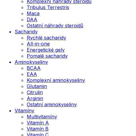
Komplexní náhrady steroidů
Tribulus Terrestris
Maca
DAA
Ostatní náhrady steroidů
Sacharidy
Rychlé sacharidy
All-in-one
Energetické gely
Pomalé sacharidy
Aminokyseliny
BCAA
EAA
Komplexní aminokyseliny
Glutamin
Citrulin
Arginin
Ostatní aminokyseliny
Vitamíny
Multivitamíny
Vitamín A
Vitamín B
Vitamín C