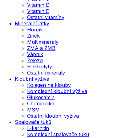
Vitamín D
Vitamín E
Ostatní vitamíny
Minerální látky
Hořčík
Zinek
Multiminerály
ZMA a ZMB
Vápník
Železo
Elektrolyty
Ostatní minerály
Kloubní výživa
Kolagen na klouby
Komplexní kloubní výživa
Glukosamin
Chondroitin
MSM
Ostatní kloubní výživa
Spalovače tuků
L-karnitin
Komplexní spalovače tuku