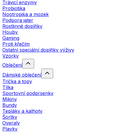
Trávicí enzymy
Probiotika
Nootropika a mozek
Podpora jater
Rostlinné doplňky
Houby
Gaming
Proti křečím
Ostatní speciální doplňky výživy
Vzorky
Oblečení
Dámské oblečení
Trička a topy
Tílka
Sportovní podprsenky
Mikiny
Bundy
Tepláky a kalhoty
Šortky
Overaly
Plavky