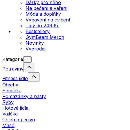
Dárky pro něho
Na pečení a vaření
Móda a doplňky
Vybavení na cvičení
Tipy do 249 Kč
Bestsellery
GymBeam Merch
Novinky
Výprodej
Kategorie
Potraviny
Fitness jídlo
Ořechy
Semínka
Pomazánky a pasty
Ryby
Hotová jídla
Vajíčka
Chléb a pečivo
Maso