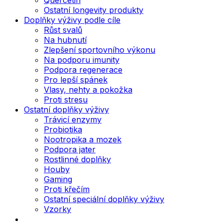
Ostatní longevity produkty
Doplňky výživy podle cíle
Růst svalů
Na hubnutí
Zlepšení sportovního výkonu
Na podporu imunity
Podpora regenerace
Pro lepší spánek
Vlasy, nehty a pokožka
Proti stresu
Ostatní doplňky výživy
Trávicí enzymy
Probiotika
Nootropika a mozek
Podpora jater
Rostlinné doplňky
Houby
Gaming
Proti křečím
Ostatní speciální doplňky výživy
Vzorky