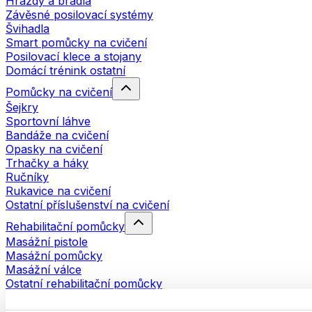
Hrazdy a bradla
Závěsné posilovací systémy
Švihadla
Smart pomůcky na cvičení
Posilovací klece a stojany
Domácí trénink ostatní
Pomůcky na cvičení
Šejkry
Sportovní láhve
Bandáže na cvičení
Opasky na cvičení
Trhačky a háky
Ručníky
Rukavice na cvičení
Ostatní příslušenství na cvičení
Rehabilitační pomůcky
Masážní pistole
Masážní pomůcky
Masážní válce
Ostatní rehabilitační pomůcky
Tašky a batohy