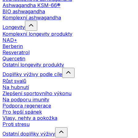
Ashwagandha KSM-66®
BIO ashwagandha
Komplexní ashwagandha
Longevity
Komplexní longevity produkty
NAD+
Berberin
Resveratrol
Quercetin
Ostatní longevity produkty
Doplňky výživy podle cíle
Růst svalů
Na hubnutí
Zlepšení sportovního výkonu
Na podporu imunity
Podpora regenerace
Pro lepší spánek
Vlasy, nehty a pokožka
Proti stresu
Ostatní doplňky výživy