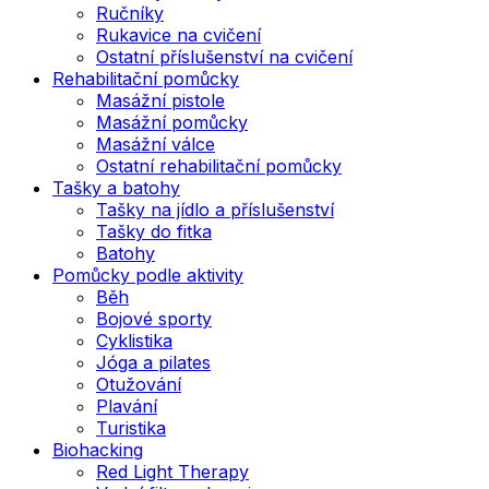
Ručníky
Rukavice na cvičení
Ostatní příslušenství na cvičení
Rehabilitační pomůcky
Masážní pistole
Masážní pomůcky
Masážní válce
Ostatní rehabilitační pomůcky
Tašky a batohy
Tašky na jídlo a příslušenství
Tašky do fitka
Batohy
Pomůcky podle aktivity
Běh
Bojové sporty
Cyklistika
Jóga a pilates
Otužování
Plavání
Turistika
Biohacking
Red Light Therapy