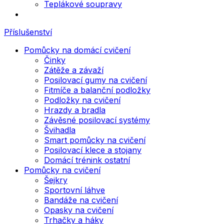
Teplákové soupravy
Příslušenství
Pomůcky na domácí cvičení
Činky
Zátěže a závaží
Posilovací gumy na cvičení
Fitmíče a balanční podložky
Podložky na cvičení
Hrazdy a bradla
Závěsné posilovací systémy
Švihadla
Smart pomůcky na cvičení
Posilovací klece a stojany
Domácí trénink ostatní
Pomůcky na cvičení
Šejkry
Sportovní láhve
Bandáže na cvičení
Opasky na cvičení
Trhačky a háky