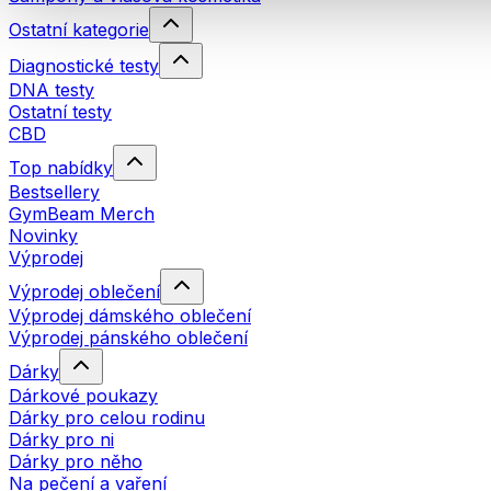
Ostatní kategorie
Diagnostické testy
DNA testy
Ostatní testy
CBD
Top nabídky
Bestsellery
GymBeam Merch
Novinky
Výprodej
Výprodej oblečení
Výprodej dámského oblečení
Výprodej pánského oblečení
Dárky
Dárkové poukazy
Dárky pro celou rodinu
Dárky pro ni
Dárky pro něho
Na pečení a vaření