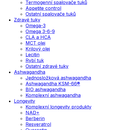
Termogenní spalovače tuků
Appetite control
Ostatní spalovače tuků
Zdravé tuky
Omega-3
Omega 3-6-9
CLA a HCA
MCT olej
Krilový olej
Lecitin
Rybí tuk
Ostatní zdravé tuky
Ashwagandha
Jednosložková ashwagandha
Ashwagandha KSM-66®
BIO ashwagandha
Komplexní ashwagandha
Longevity
Komplexní longevity produkty
NAD+
Berberin
Resveratrol
Quercetin