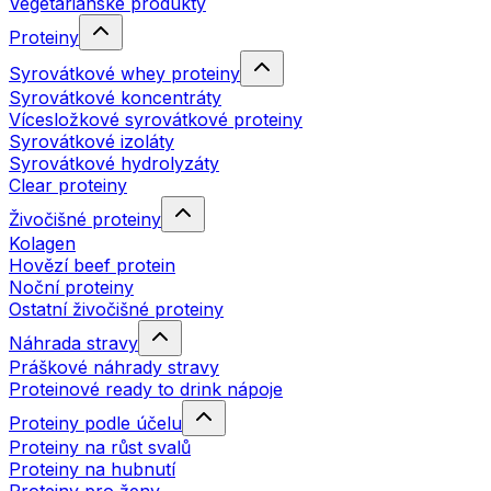
Vegetariánské produkty
Proteiny
Syrovátkové whey proteiny
Syrovátkové koncentráty
Vícesložkové syrovátkové proteiny
Syrovátkové izoláty
Syrovátkové hydrolyzáty
Clear proteiny
Živočišné proteiny
Kolagen
Hovězí beef protein
Noční proteiny
Ostatní živočišné proteiny
Náhrada stravy
Práškové náhrady stravy
Proteinové ready to drink nápoje
Proteiny podle účelu
Proteiny na růst svalů
Proteiny na hubnutí