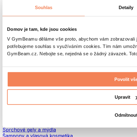
Tašky na jídlo a příslušenství
Souhlas
Detaily
Tašky do fitka
Batohy
Pomůcky podle aktivity
Domov je tam, kde jsou cookies
Běh
Bojové sporty
V GymBeamu děláme vše proto, abychom vám zobrazovali je
Cyklistika
potřebujeme souhlas s využíváním cookies. Tím nám umožní
Jóga a pilates
GymBeam.cz. Nebojte se, nejedná se o žádný závazek. Toto 
Otužování
Plavání
Turistika
Biohacking
Povolit vš
Red Light Therapy
Vodní filtry a konvice
Upravit
Ekodrogerie
Prací prostředky
Čisticí prostředky
Odmítnou
Přírodní kosmetika
Sprchové gely a mýdla
Šampony a vlasová kosmetika