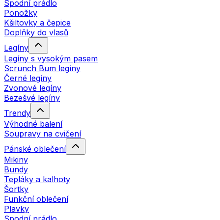
Spodní prádlo
Ponožky
Kšiltovky a čepice
Doplňky do vlasů
Legíny
Legíny s vysokým pasem
Scrunch Bum legíny
Černé legíny
Zvonové legíny
Bezešvé legíny
Trendy
Výhodné balení
Soupravy na cvičení
Pánské oblečení
Mikiny
Bundy
Tepláky a kalhoty
Šortky
Funkční oblečení
Plavky
Spodní prádlo