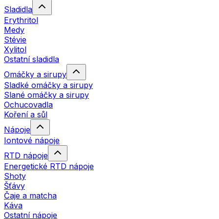
Sladidla
Erythritol
Medy
Stévie
Xylitol
Ostatní sladidla
Omáčky a sirupy
Sladké omáčky a sirupy
Slané omáčky a sirupy
Ochucovadla
Koření a sůl
Nápoje
Iontové nápoje
RTD nápoje
Energetické RTD nápoje
Shoty
Šťávy
Čaje a matcha
Káva
Ostatní nápoje