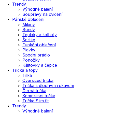
Trendy
Výhodné balení
Soupravy na cvičení
Pánské oblečení
Mikiny
Bundy
Tepláky a kalhoty
Šortky
Funkční oblečení
Plavky
Spodní prádlo
Ponožky
Kšiltovky a čepice
Trička a topy
Tílka
Oversized trička
Trička s dlouhým rukávem
Černá trička
Kompresní trička
Trička Slim fit
Trendy
Výhodné balení