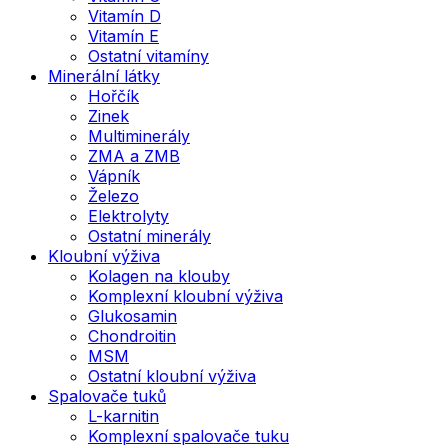
Vitamín D
Vitamín E
Ostatní vitamíny
Minerální látky
Hořčík
Zinek
Multiminerály
ZMA a ZMB
Vápník
Železo
Elektrolyty
Ostatní minerály
Kloubní výživa
Kolagen na klouby
Komplexní kloubní výživa
Glukosamin
Chondroitin
MSM
Ostatní kloubní výživa
Spalovače tuků
L-karnitin
Komplexní spalovače tuku