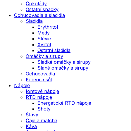
Čokolády
Ostatní snacky
Ochucovadla a sladidla
Sladidla
Erythritol
Medy
Stévie
Xylitol
Ostatní sladidla
Omáčky a sirupy
Sladké omáčky a sirupy
Slané omáčky a sirupy
Ochucovadla
Koření a sůl
Nápoje
Iontové nápoje
RTD nápoje
Energetické RTD nápoje
Shoty
Šťávy
Čaje a matcha
Káva