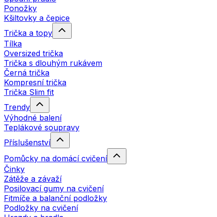
Ponožky
Kšiltovky a čepice
Trička a topy
Tílka
Oversized trička
Trička s dlouhým rukávem
Černá trička
Kompresní trička
Trička Slim fit
Trendy
Výhodné balení
Teplákové soupravy
Příslušenství
Pomůcky na domácí cvičení
Činky
Zátěže a závaží
Posilovací gumy na cvičení
Fitmíče a balanční podložky
Podložky na cvičení