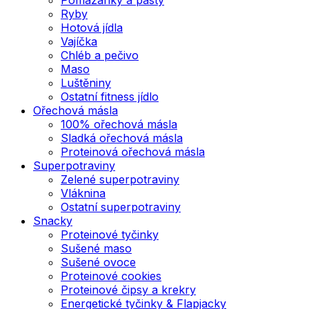
Ryby
Hotová jídla
Vajíčka
Chléb a pečivo
Maso
Luštěniny
Ostatní fitness jídlo
Ořechová másla
100% ořechová másla
Sladká ořechová másla
Proteinová ořechová másla
Superpotraviny
Zelené superpotraviny
Vláknina
Ostatní superpotraviny
Snacky
Proteinové tyčinky
Sušené maso
Sušené ovoce
Proteinové cookies
Proteinové čipsy a krekry
Energetické tyčinky & Flapjacky