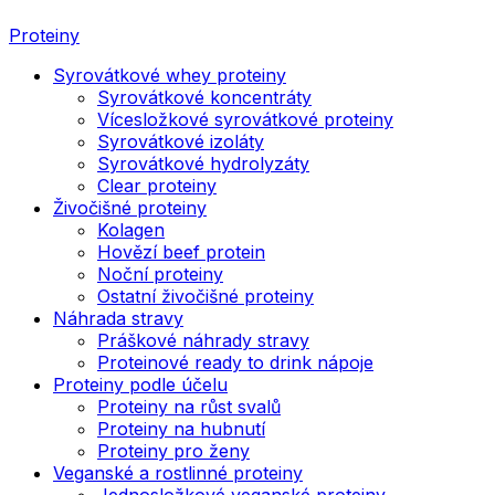
Proteiny
Syrovátkové whey proteiny
Syrovátkové koncentráty
Vícesložkové syrovátkové proteiny
Syrovátkové izoláty
Syrovátkové hydrolyzáty
Clear proteiny
Živočišné proteiny
Kolagen
Hovězí beef protein
Noční proteiny
Ostatní živočišné proteiny
Náhrada stravy
Práškové náhrady stravy
Proteinové ready to drink nápoje
Proteiny podle účelu
Proteiny na růst svalů
Proteiny na hubnutí
Proteiny pro ženy
Veganské a rostlinné proteiny
Jednosložkové veganské proteiny