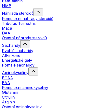
Beta-alanin
HMB
Náhrada steroidů
Komplexní náhrady steroidů
Tribulus Terrestris
Maca
DAA
Ostatní náhrady steroidů
Sacharidy
Rychlé sacharidy
All-in-one
Energetické gely
Pomalé sacharidy
Aminokyseliny
BCAA
EAA
Komplexní aminokyseliny
Glutamin
Citrulin
Arginin
Ostatní aminokyseliny