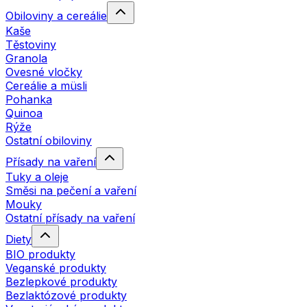
Obiloviny a cereálie
Kaše
Těstoviny
Granola
Ovesné vločky
Cereálie a müsli
Pohanka
Quinoa
Rýže
Ostatní obiloviny
Přísady na vaření
Tuky a oleje
Směsi na pečení a vaření
Mouky
Ostatní přísady na vaření
Diety
BIO produkty
Veganské produkty
Bezlepkové produkty
Bezlaktózové produkty