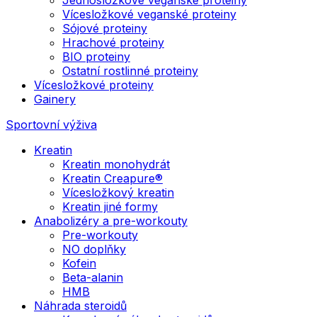
Vícesložkové veganské proteiny
Sójové proteiny
Hrachové proteiny
BIO proteiny
Ostatní rostlinné proteiny
Vícesložkové proteiny
Gainery
Sportovní výživa
Kreatin
Kreatin monohydrát
Kreatin Creapure®
Vícesložkový kreatin
Kreatin jiné formy
Anabolizéry a pre-workouty
Pre-workouty
NO doplňky
Kofein
Beta-alanin
HMB
Náhrada steroidů