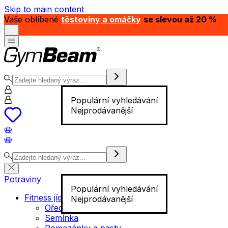
Skip to main content
Vaše oblíbené
těstoviny a omáčky
se slevou až 20 %
Populární vyhledávání
Nejprodávanější
Potraviny
Populární vyhledávání
Fitness jídlo
Nejprodávanější
Ořechy
Semínka
Pomazánky a pasty