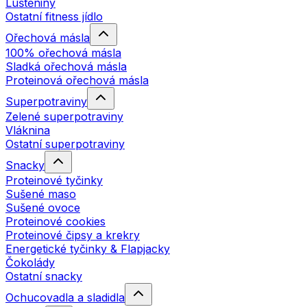
Luštěniny
Ostatní fitness jídlo
Ořechová másla
100% ořechová másla
Sladká ořechová másla
Proteinová ořechová másla
Superpotraviny
Zelené superpotraviny
Vláknina
Ostatní superpotraviny
Snacky
Proteinové tyčinky
Sušené maso
Sušené ovoce
Proteinové cookies
Proteinové čipsy a krekry
Energetické tyčinky & Flapjacky
Čokolády
Ostatní snacky
Ochucovadla a sladidla