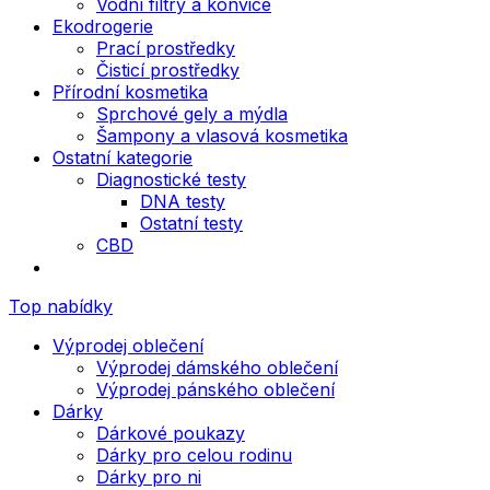
Vodní filtry a konvice
Ekodrogerie
Prací prostředky
Čisticí prostředky
Přírodní kosmetika
Sprchové gely a mýdla
Šampony a vlasová kosmetika
Ostatní kategorie
Diagnostické testy
DNA testy
Ostatní testy
CBD
Top nabídky
Výprodej oblečení
Výprodej dámského oblečení
Výprodej pánského oblečení
Dárky
Dárkové poukazy
Dárky pro celou rodinu
Dárky pro ni