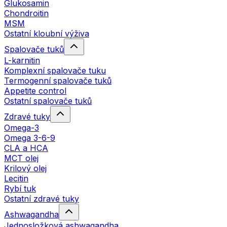
Glukosamin
Chondroitin
MSM
Ostatní kloubní výživa
Spalovače tuků
L-karnitin
Komplexní spalovače tuku
Termogenní spalovače tuků
Appetite control
Ostatní spalovače tuků
Zdravé tuky
Omega-3
Omega 3-6-9
CLA a HCA
MCT olej
Krilový olej
Lecitin
Rybí tuk
Ostatní zdravé tuky
Ashwagandha
Jednosložková ashwagandha