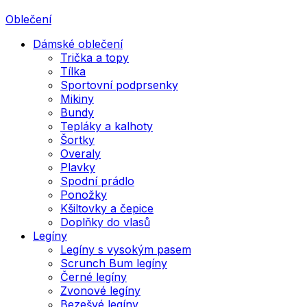
Oblečení
Dámské oblečení
Trička a topy
Tílka
Sportovní podprsenky
Mikiny
Bundy
Tepláky a kalhoty
Šortky
Overaly
Plavky
Spodní prádlo
Ponožky
Kšiltovky a čepice
Doplňky do vlasů
Legíny
Legíny s vysokým pasem
Scrunch Bum legíny
Černé legíny
Zvonové legíny
Bezešvé legíny