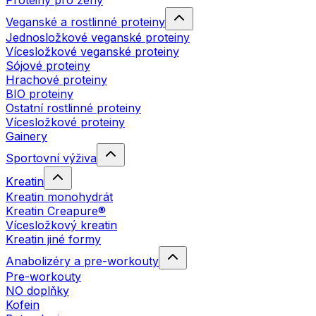
Proteiny pro ženy
Veganské a rostlinné proteiny
Jednosložkové veganské proteiny
Vícesložkové veganské proteiny
Sójové proteiny
Hrachové proteiny
BIO proteiny
Ostatní rostlinné proteiny
Vícesložkové proteiny
Gainery
Sportovní výživa
Kreatin
Kreatin monohydrát
Kreatin Creapure®
Vícesložkový kreatin
Kreatin jiné formy
Anabolizéry a pre-workouty
Pre-workouty
NO doplňky
Kofein