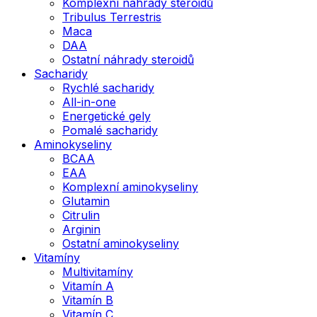
Komplexní náhrady steroidů
Tribulus Terrestris
Maca
DAA
Ostatní náhrady steroidů
Sacharidy
Rychlé sacharidy
All-in-one
Energetické gely
Pomalé sacharidy
Aminokyseliny
BCAA
EAA
Komplexní aminokyseliny
Glutamin
Citrulin
Arginin
Ostatní aminokyseliny
Vitamíny
Multivitamíny
Vitamín A
Vitamín B
Vitamín C