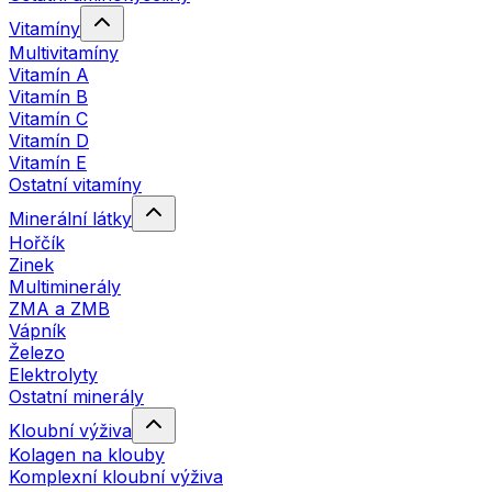
Vitamíny
Multivitamíny
Vitamín A
Vitamín B
Vitamín C
Vitamín D
Vitamín E
Ostatní vitamíny
Minerální látky
Hořčík
Zinek
Multiminerály
ZMA a ZMB
Vápník
Železo
Elektrolyty
Ostatní minerály
Kloubní výživa
Kolagen na klouby
Komplexní kloubní výživa