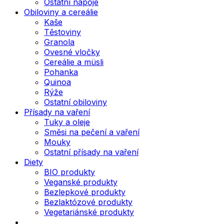
Ostatní nápoje
Obiloviny a cereálie
Kaše
Těstoviny
Granola
Ovesné vločky
Cereálie a müsli
Pohanka
Quinoa
Rýže
Ostatní obiloviny
Přísady na vaření
Tuky a oleje
Směsi na pečení a vaření
Mouky
Ostatní přísady na vaření
Diety
BIO produkty
Veganské produkty
Bezlepkové produkty
Bezlaktózové produkty
Vegetariánské produkty