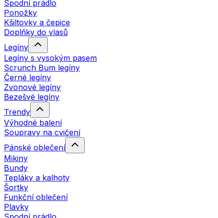
Spodní prádlo
Ponožky
Kšiltovky a čepice
Doplňky do vlasů
Legíny
Legíny s vysokým pasem
Scrunch Bum legíny
Černé legíny
Zvonové legíny
Bezešvé legíny
Trendy
Výhodné balení
Soupravy na cvičení
Pánské oblečení
Mikiny
Bundy
Tepláky a kalhoty
Šortky
Funkční oblečení
Plavky
Spodní prádlo