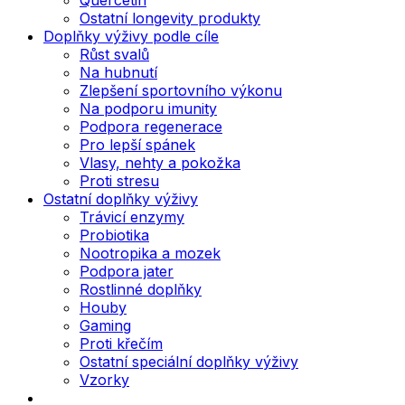
Ostatní longevity produkty
Doplňky výživy podle cíle
Růst svalů
Na hubnutí
Zlepšení sportovního výkonu
Na podporu imunity
Podpora regenerace
Pro lepší spánek
Vlasy, nehty a pokožka
Proti stresu
Ostatní doplňky výživy
Trávicí enzymy
Probiotika
Nootropika a mozek
Podpora jater
Rostlinné doplňky
Houby
Gaming
Proti křečím
Ostatní speciální doplňky výživy
Vzorky