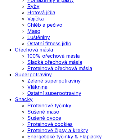
Ryby
Hotová jídla
Vajíčka
Chléb a pečivo
Maso
Luštěniny
Ostatní fitness jídlo
Ořechová másla
100% ořechová másla
Sladká ořechová másla
Proteinová ořechová másla
Superpotraviny
Zelené superpotraviny
Vláknina
Ostatní superpotraviny
Snacky
Proteinové tyčinky
Sušené maso
Sušené ovoce
Proteinové cookies
Proteinové čipsy a krekry
Energetické tyčinky & Flapjacky