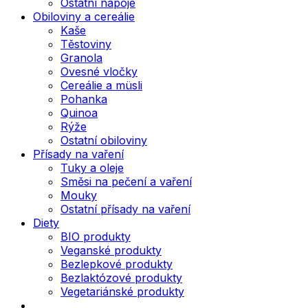
Ostatní nápoje
Obiloviny a cereálie
Kaše
Těstoviny
Granola
Ovesné vločky
Cereálie a müsli
Pohanka
Quinoa
Rýže
Ostatní obiloviny
Přísady na vaření
Tuky a oleje
Směsi na pečení a vaření
Mouky
Ostatní přísady na vaření
Diety
BIO produkty
Veganské produkty
Bezlepkové produkty
Bezlaktózové produkty
Vegetariánské produkty