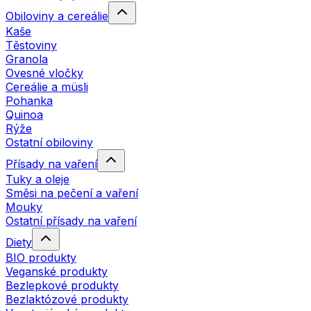
Obiloviny a cereálie
Kaše
Těstoviny
Granola
Ovesné vločky
Cereálie a müsli
Pohanka
Quinoa
Rýže
Ostatní obiloviny
Přísady na vaření
Tuky a oleje
Směsi na pečení a vaření
Mouky
Ostatní přísady na vaření
Diety
BIO produkty
Veganské produkty
Bezlepkové produkty
Bezlaktózové produkty