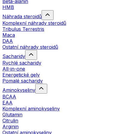
Beta-alanin
HMB
Náhrada steroidů
Komplexní náhrady steroidů
Tribulus Terrestris
Maca
DAA
Ostatní náhrady steroidů
Sacharidy
Rychlé sacharidy
All-in-one
Energetické gely
Pomalé sacharidy
Aminokyseliny
BCAA
EAA
Komplexní aminokyseliny
Glutamin
Citrulin
Arginin
Ostatní aminokyseliny