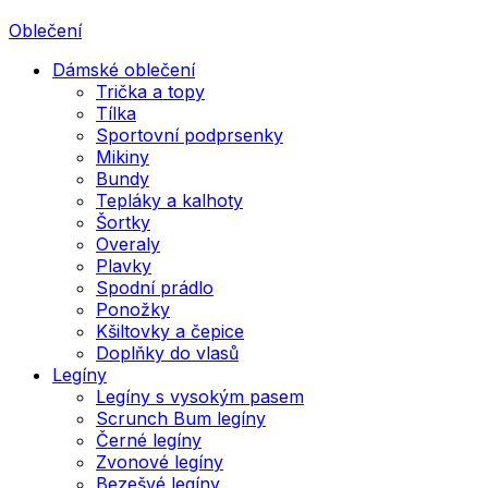
Oblečení
Dámské oblečení
Trička a topy
Tílka
Sportovní podprsenky
Mikiny
Bundy
Tepláky a kalhoty
Šortky
Overaly
Plavky
Spodní prádlo
Ponožky
Kšiltovky a čepice
Doplňky do vlasů
Legíny
Legíny s vysokým pasem
Scrunch Bum legíny
Černé legíny
Zvonové legíny
Bezešvé legíny