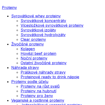
Proteiny
Syrovátkové whey proteiny
Syrovátkové koncentráty
Vícesložkové syrovátkové proteiny
Syrovátkové izoláty
Syrovátkové hydrolyzáty
Clear proteiny
Živočišné proteiny
Kolagen
Hovězí beef protein
Noční proteiny
Ostatní živočišné proteiny
Náhrada stravy
Práškové náhrady stravy
Proteinové ready to drink nápoje
Proteiny podle účelu
Proteiny na růst svalů
Proteiny na hubnutí
Proteiny pro ženy
Veganské a rostlinné proteiny
Jednosložkové veganské proteiny