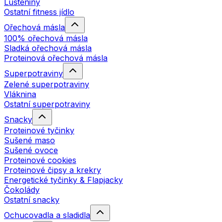
Luštěniny
Ostatní fitness jídlo
Ořechová másla
100% ořechová másla
Sladká ořechová másla
Proteinová ořechová másla
Superpotraviny
Zelené superpotraviny
Vláknina
Ostatní superpotraviny
Snacky
Proteinové tyčinky
Sušené maso
Sušené ovoce
Proteinové cookies
Proteinové čipsy a krekry
Energetické tyčinky & Flapjacky
Čokolády
Ostatní snacky
Ochucovadla a sladidla