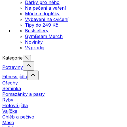
Dárky pro něho
Na pečení a vaření
Móda a doplňky
Vybavení na cvičení
Tipy do 249 Kč
Bestsellery
GymBeam Merch
Novinky
Výprodej
Kategorie
Potraviny
Fitness jídlo
Ořechy
Semínka
Pomazánky a pasty
Ryby
Hotová jídla
Vajíčka
Chléb a pečivo
Maso