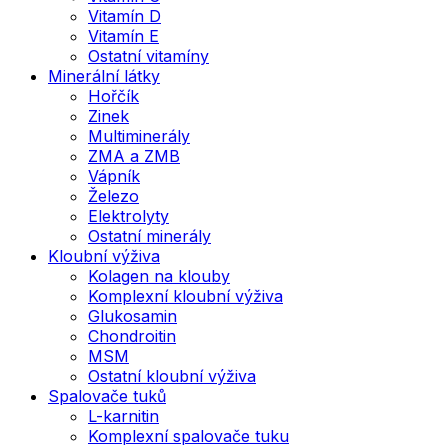
Vitamín D
Vitamín E
Ostatní vitamíny
Minerální látky
Hořčík
Zinek
Multiminerály
ZMA a ZMB
Vápník
Železo
Elektrolyty
Ostatní minerály
Kloubní výživa
Kolagen na klouby
Komplexní kloubní výživa
Glukosamin
Chondroitin
MSM
Ostatní kloubní výživa
Spalovače tuků
L-karnitin
Komplexní spalovače tuku