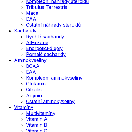
Komplexní náhrady steroidů
Tribulus Terrestris
Maca
DAA
Ostatní náhrady steroidů
Sacharidy
Rychlé sacharidy
All-in-one
Energetické gely
Pomalé sacharidy
Aminokyseliny
BCAA
EAA
Komplexní aminokyseliny
Glutamin
Citrulin
Arginin
Ostatní aminokyseliny
Vitamíny
Multivitamíny
Vitamín A
Vitamín B
Vitamín C