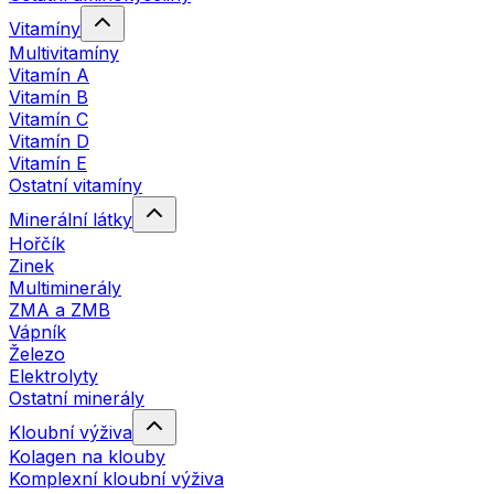
Vitamíny
Multivitamíny
Vitamín A
Vitamín B
Vitamín C
Vitamín D
Vitamín E
Ostatní vitamíny
Minerální látky
Hořčík
Zinek
Multiminerály
ZMA a ZMB
Vápník
Železo
Elektrolyty
Ostatní minerály
Kloubní výživa
Kolagen na klouby
Komplexní kloubní výživa