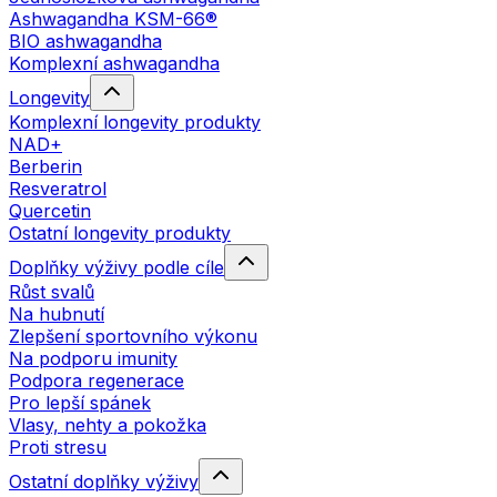
Ashwagandha KSM-66®
BIO ashwagandha
Komplexní ashwagandha
Longevity
Komplexní longevity produkty
NAD+
Berberin
Resveratrol
Quercetin
Ostatní longevity produkty
Doplňky výživy podle cíle
Růst svalů
Na hubnutí
Zlepšení sportovního výkonu
Na podporu imunity
Podpora regenerace
Pro lepší spánek
Vlasy, nehty a pokožka
Proti stresu
Ostatní doplňky výživy