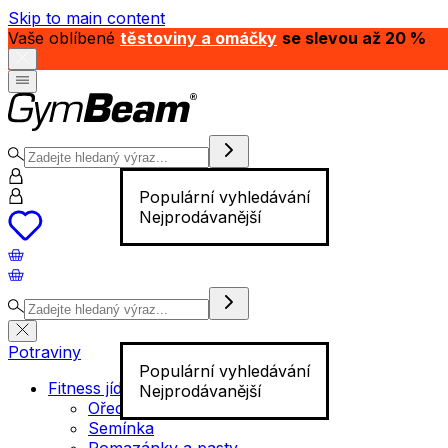
Skip to main content
Vaše oblíbené
těstoviny a omáčky
se slevou až 20 %
Populární vyhledávání
Nejprodávanější
Potraviny
Populární vyhledávání
Fitness jídlo
Nejprodávanější
Ořechy
Semínka
Pomazánky a pasty