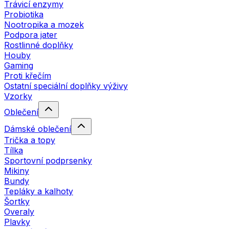
Trávicí enzymy
Probiotika
Nootropika a mozek
Podpora jater
Rostlinné doplňky
Houby
Gaming
Proti křečím
Ostatní speciální doplňky výživy
Vzorky
Oblečení
Dámské oblečení
Trička a topy
Tílka
Sportovní podprsenky
Mikiny
Bundy
Tepláky a kalhoty
Šortky
Overaly
Plavky