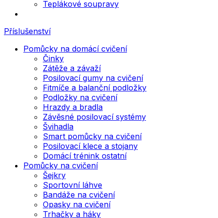
Teplákové soupravy
Příslušenství
Pomůcky na domácí cvičení
Činky
Zátěže a závaží
Posilovací gumy na cvičení
Fitmíče a balanční podložky
Podložky na cvičení
Hrazdy a bradla
Závěsné posilovací systémy
Švihadla
Smart pomůcky na cvičení
Posilovací klece a stojany
Domácí trénink ostatní
Pomůcky na cvičení
Šejkry
Sportovní láhve
Bandáže na cvičení
Opasky na cvičení
Trhačky a háky