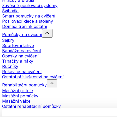
Hrazdy a bradla
Závěsné posilovací systémy
Švihadla
Smart pomůcky na cvičení
Posilovací klece a stojany
Domácí trénink ostatní
Pomůcky na cvičení
Šejkry
Sportovní láhve
Bandáže na cvičení
Opasky na cvičení
Trhačky a háky
Ručníky
Rukavice na cvičení
Ostatní příslušenství na cvičení
Rehabilitační pomůcky
Masážní pistole
Masážní pomůcky
Masážní válce
Ostatní rehabilitační pomůcky
Tašky a batohy