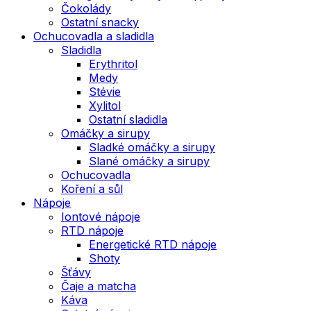
Čokolády
Ostatní snacky
Ochucovadla a sladidla
Sladidla
Erythritol
Medy
Stévie
Xylitol
Ostatní sladidla
Omáčky a sirupy
Sladké omáčky a sirupy
Slané omáčky a sirupy
Ochucovadla
Koření a sůl
Nápoje
Iontové nápoje
RTD nápoje
Energetické RTD nápoje
Shoty
Šťávy
Čaje a matcha
Káva