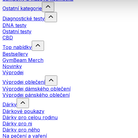
Ostatní kategorie
Diagnostické testy
DNA testy
Ostatní testy
CBD
Top nabídky
Bestsellery
GymBeam Merch
Novinky
Výprodej
Výprodej oblečení
Výprodej dámského oblečení
Výprodej pánského oblečení
Dárky
Dárkové poukazy
Dárky pro celou rodinu
Dárky pro ni
Dárky pro něho
Na pečení a vaření