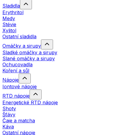
Sladidla
Erythritol
Medy
Stévie
Xylitol
Ostatní sladidla
Omáčky a sirupy
Sladké omáčky a sirupy
Slané omáčky a sirupy
Ochucovadla
Koření a sůl
Nápoje
Iontové nápoje
RTD nápoje
Energetické RTD nápoje
Shoty
Šťávy
Čaje a matcha
Káva
Ostatní nápoje