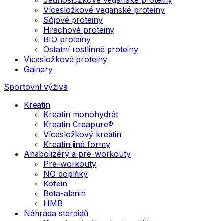
Vícesložkové veganské proteiny
Sójové proteiny
Hrachové proteiny
BIO proteiny
Ostatní rostlinné proteiny
Vícesložkové proteiny
Gainery
Sportovní výživa
Kreatin
Kreatin monohydrát
Kreatin Creapure®
Vícesložkový kreatin
Kreatin jiné formy
Anabolizéry a pre-workouty
Pre-workouty
NO doplňky
Kofein
Beta-alanin
HMB
Náhrada steroidů