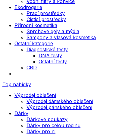
Vodní filtry a konvice
Ekodrogerie
Prací prostředky
Čisticí prostředky
Přírodní kosmetika
Sprchové gely a mýdla
Šampony a vlasová kosmetika
Ostatní kategorie
Diagnostické testy
DNA testy
Ostatní testy
CBD
Top nabídky
Výprodej oblečení
Výprodej dámského oblečení
Výprodej pánského oblečení
Dárky
Dárkové poukazy
Dárky pro celou rodinu
Dárky pro ni