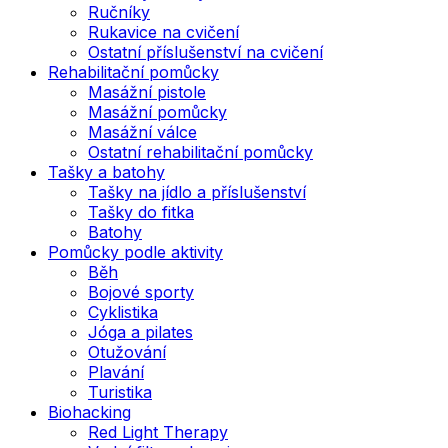
Ručníky
Rukavice na cvičení
Ostatní příslušenství na cvičení
Rehabilitační pomůcky
Masážní pistole
Masážní pomůcky
Masážní válce
Ostatní rehabilitační pomůcky
Tašky a batohy
Tašky na jídlo a příslušenství
Tašky do fitka
Batohy
Pomůcky podle aktivity
Běh
Bojové sporty
Cyklistika
Jóga a pilates
Otužování
Plavání
Turistika
Biohacking
Red Light Therapy