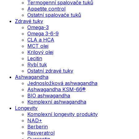
Termogenní spalovače tuků
Appetite control
Ostatní spalovače tuků
Zdravé tuky
Omega-3
Omega 3-6-9
CLA a HCA
MCT olej
Krilový olej
Lecitin
Rybí tuk
Ostatní zdravé tuky
Ashwagandha
Jednosložková ashwagandha
Ashwagandha KSM-66®
BIO ashwagandha
Komplexní ashwagandha
Longevity
Komplexní longevity produkty
NAD+
Berberin
Resveratrol
Quercetin