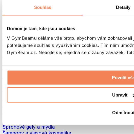
Tašky na jídlo a příslušenství
Souhlas
Detaily
Tašky do fitka
Batohy
Pomůcky podle aktivity
Domov je tam, kde jsou cookies
Běh
Bojové sporty
V GymBeamu děláme vše proto, abychom vám zobrazovali je
Cyklistika
potřebujeme souhlas s využíváním cookies. Tím nám umožní
Jóga a pilates
GymBeam.cz. Nebojte se, nejedná se o žádný závazek. Toto 
Otužování
Plavání
Turistika
Biohacking
Povolit vš
Red Light Therapy
Vodní filtry a konvice
Upravit
Ekodrogerie
Prací prostředky
Čisticí prostředky
Odmítnou
Přírodní kosmetika
Sprchové gely a mýdla
Šampony a vlasová kosmetika