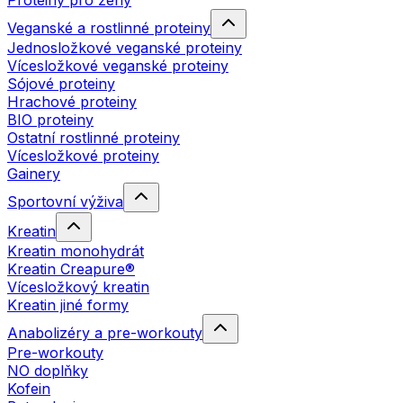
Proteiny pro ženy
Veganské a rostlinné proteiny
Jednosložkové veganské proteiny
Vícesložkové veganské proteiny
Sójové proteiny
Hrachové proteiny
BIO proteiny
Ostatní rostlinné proteiny
Vícesložkové proteiny
Gainery
Sportovní výživa
Kreatin
Kreatin monohydrát
Kreatin Creapure®
Vícesložkový kreatin
Kreatin jiné formy
Anabolizéry a pre-workouty
Pre-workouty
NO doplňky
Kofein