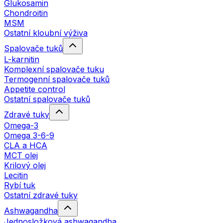
Glukosamin
Chondroitin
MSM
Ostatní kloubní výživa
Spalovače tuků
L-karnitin
Komplexní spalovače tuku
Termogenní spalovače tuků
Appetite control
Ostatní spalovače tuků
Zdravé tuky
Omega-3
Omega 3-6-9
CLA a HCA
MCT olej
Krilový olej
Lecitin
Rybí tuk
Ostatní zdravé tuky
Ashwagandha
Jednosložková ashwagandha