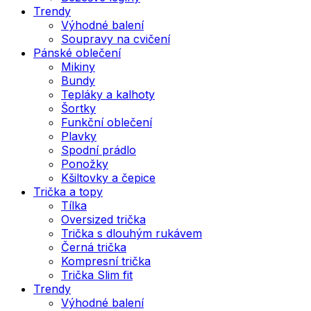
Trendy
Výhodné balení
Soupravy na cvičení
Pánské oblečení
Mikiny
Bundy
Tepláky a kalhoty
Šortky
Funkční oblečení
Plavky
Spodní prádlo
Ponožky
Kšiltovky a čepice
Trička a topy
Tílka
Oversized trička
Trička s dlouhým rukávem
Černá trička
Kompresní trička
Trička Slim fit
Trendy
Výhodné balení