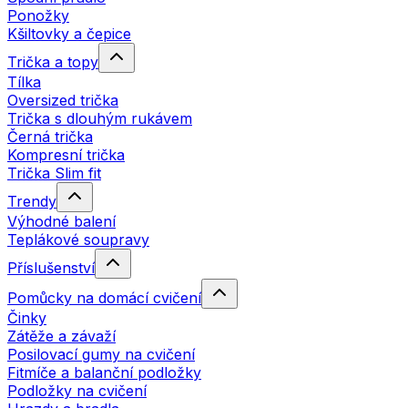
Ponožky
Kšiltovky a čepice
Trička a topy
Tílka
Oversized trička
Trička s dlouhým rukávem
Černá trička
Kompresní trička
Trička Slim fit
Trendy
Výhodné balení
Teplákové soupravy
Příslušenství
Pomůcky na domácí cvičení
Činky
Zátěže a závaží
Posilovací gumy na cvičení
Fitmíče a balanční podložky
Podložky na cvičení