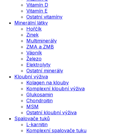
Vitamín D
Vitamín E
Ostatní vitamíny
Minerální látky
Hořčík
Zinek
Multiminerály
ZMA a ZMB
Vápník
Železo
Elektrolyty
Ostatní minerály
Kloubní výživa
Kolagen na klouby
Komplexní kloubní výživa
Glukosamin
Chondroitin
MSM
Ostatní kloubní výživa
Spalovače tuků
L-karnitin
Komplexní spalovače tuku