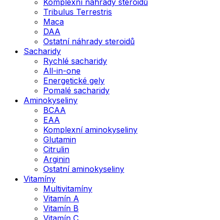
Komplexní náhrady steroidů
Tribulus Terrestris
Maca
DAA
Ostatní náhrady steroidů
Sacharidy
Rychlé sacharidy
All-in-one
Energetické gely
Pomalé sacharidy
Aminokyseliny
BCAA
EAA
Komplexní aminokyseliny
Glutamin
Citrulin
Arginin
Ostatní aminokyseliny
Vitamíny
Multivitamíny
Vitamín A
Vitamín B
Vitamín C