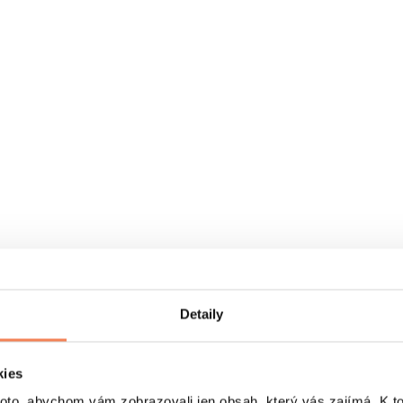
Detaily
kies
o, abychom vám zobrazovali jen obsah, který vás zajímá. K t