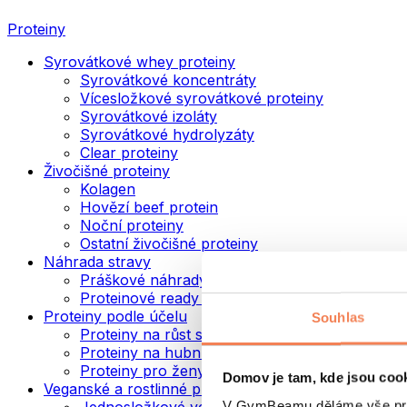
Proteiny
Syrovátkové whey proteiny
Syrovátkové koncentráty
Vícesložkové syrovátkové proteiny
Syrovátkové izoláty
Syrovátkové hydrolyzáty
Clear proteiny
Živočišné proteiny
Kolagen
Hovězí beef protein
Noční proteiny
Ostatní živočišné proteiny
Náhrada stravy
Práškové náhrady stravy
Proteinové ready to drink nápoje
Proteiny podle účelu
Souhlas
Proteiny na růst svalů
Proteiny na hubnutí
Proteiny pro ženy
Domov je tam, kde jsou coo
Veganské a rostlinné proteiny
V GymBeamu děláme vše prot
Jednosložkové veganské proteiny