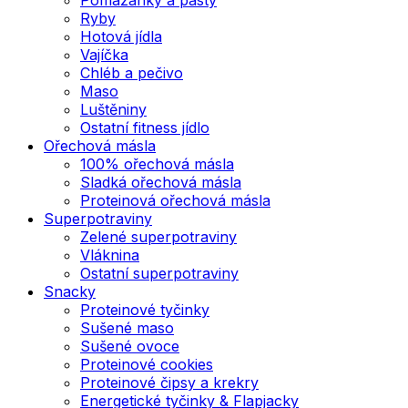
Ryby
Hotová jídla
Vajíčka
Chléb a pečivo
Maso
Luštěniny
Ostatní fitness jídlo
Ořechová másla
100% ořechová másla
Sladká ořechová másla
Proteinová ořechová másla
Superpotraviny
Zelené superpotraviny
Vláknina
Ostatní superpotraviny
Snacky
Proteinové tyčinky
Sušené maso
Sušené ovoce
Proteinové cookies
Proteinové čipsy a krekry
Energetické tyčinky & Flapjacky