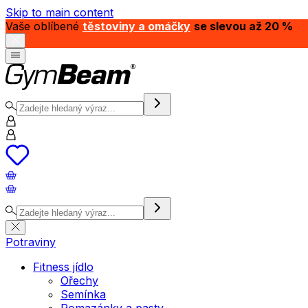
Skip to main content
Vaše oblíbené
těstoviny a omáčky
se slevou až 20 %
Potraviny
Fitness jídlo
Ořechy
Semínka
Pomazánky a pasty