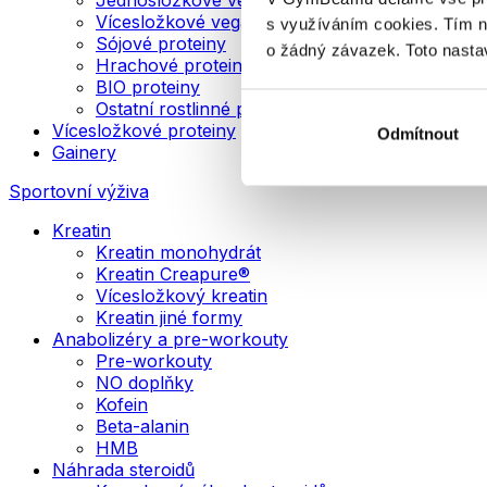
Vícesložkové veganské proteiny
s využíváním cookies. Tím 
Sójové proteiny
o žádný závazek. Toto nasta
Hrachové proteiny
BIO proteiny
Ostatní rostlinné proteiny
Vícesložkové proteiny
Odmítnout
Gainery
Sportovní výživa
Kreatin
Kreatin monohydrát
Kreatin Creapure®
Vícesložkový kreatin
Kreatin jiné formy
Anabolizéry a pre-workouty
Pre-workouty
NO doplňky
Kofein
Beta-alanin
HMB
Náhrada steroidů