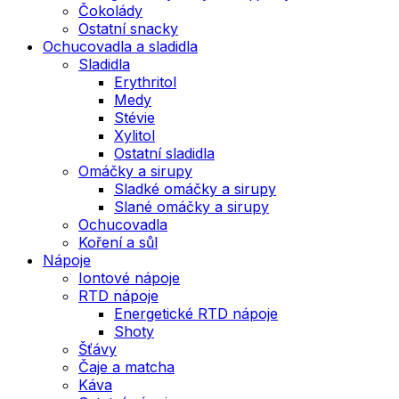
Čokolády
Ostatní snacky
Ochucovadla a sladidla
Sladidla
Erythritol
Medy
Stévie
Xylitol
Ostatní sladidla
Omáčky a sirupy
Sladké omáčky a sirupy
Slané omáčky a sirupy
Ochucovadla
Koření a sůl
Nápoje
Iontové nápoje
RTD nápoje
Energetické RTD nápoje
Shoty
Šťávy
Čaje a matcha
Káva