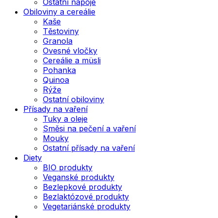
Ostatní nápoje
Obiloviny a cereálie
Kaše
Těstoviny
Granola
Ovesné vločky
Cereálie a müsli
Pohanka
Quinoa
Rýže
Ostatní obiloviny
Přísady na vaření
Tuky a oleje
Směsi na pečení a vaření
Mouky
Ostatní přísady na vaření
Diety
BIO produkty
Veganské produkty
Bezlepkové produkty
Bezlaktózové produkty
Vegetariánské produkty