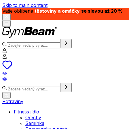
Skip to main content
Vaše oblíbené
těstoviny a omáčky
se slevou až 20 %
Potraviny
Fitness jídlo
Ořechy
Semínka
Pomazánky a pasty