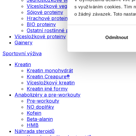
Vícesložkové veganské proteiny
s využíváním cookies. Tím 
Sójové proteiny
o žádný závazek. Toto nasta
Hrachové proteiny
BIO proteiny
Ostatní rostlinné proteiny
Vícesložkové proteiny
Odmítnout
Gainery
Sportovní výživa
Kreatin
Kreatin monohydrát
Kreatin Creapure®
Vícesložkový kreatin
Kreatin jiné formy
Anabolizéry a pre-workouty
Pre-workouty
NO doplňky
Kofein
Beta-alanin
HMB
Náhrada steroidů