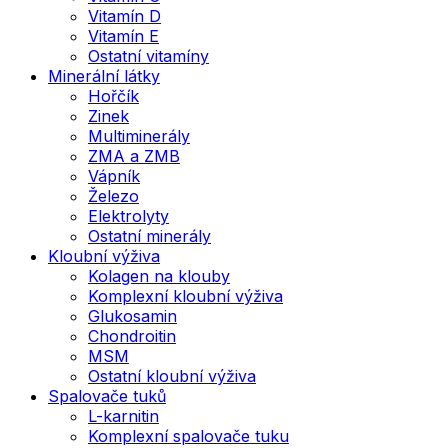
Vitamín D
Vitamín E
Ostatní vitamíny
Minerální látky
Hořčík
Zinek
Multiminerály
ZMA a ZMB
Vápník
Železo
Elektrolyty
Ostatní minerály
Kloubní výživa
Kolagen na klouby
Komplexní kloubní výživa
Glukosamin
Chondroitin
MSM
Ostatní kloubní výživa
Spalovače tuků
L-karnitin
Komplexní spalovače tuku