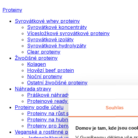
Proteiny
Syrovátkové whey proteiny
Syrovátkové koncentráty
Vícesložkové syrovátkové proteiny
Syrovátkové izoláty
Syrovátkové hydrolyzáty
Clear proteiny
Živočišné proteiny
Kolagen
Hovězí beef protein
Noční proteiny
Ostatní živočišné proteiny
Náhrada stravy
Práškové náhrady stravy
Proteinové ready to drink nápoje
Proteiny podle účelu
Souhlas
Proteiny na růst svalů
Proteiny na hubnutí
Proteiny pro ženy
Domov je tam, kde jsou coo
Veganské a rostlinné proteiny
V GymBeamu děláme vše prot
Jednosložkové veganské proteiny