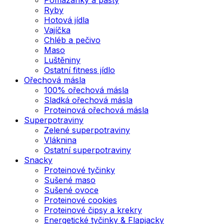
Ryby
Hotová jídla
Vajíčka
Chléb a pečivo
Maso
Luštěniny
Ostatní fitness jídlo
Ořechová másla
100% ořechová másla
Sladká ořechová másla
Proteinová ořechová másla
Superpotraviny
Zelené superpotraviny
Vláknina
Ostatní superpotraviny
Snacky
Proteinové tyčinky
Sušené maso
Sušené ovoce
Proteinové cookies
Proteinové čipsy a krekry
Energetické tyčinky & Flapjacky