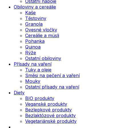
Ostatní nápoje
Obiloviny a cereálie
Kaše
Těstoviny
Granola
Ovesné vločky
Cereálie a müsli
Pohanka
Quinoa
Rýže
Ostatní obiloviny
Přísady na vaření
Tuky a oleje
Směsi na pečení a vaření
Mouky
Ostatní přísady na vaření
Diety
BIO produkty
Veganské produkty
Bezlepkové produkty
Bezlaktózové produkty
Vegetariánské produkty