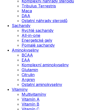
Komplexní náhrady steroidů
Tribulus Terrestris
Maca
DAA
Ostatní náhrady steroidů
Sacharidy
Rychlé sacharidy
All-in-one
Energetické gely
Pomalé sacharidy
Aminokyseliny
BCAA
EAA
Komplexní aminokyseliny
Glutamin
Citrulin
Arginin
Ostatní aminokyseliny
Vitamíny
Multivitamíny
Vitamín A
Vitamín B
Vitamín C