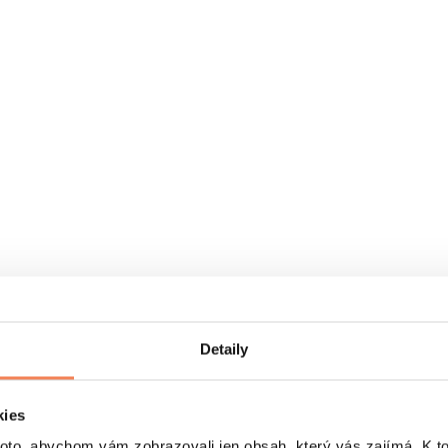
Detaily
kies
o, abychom vám zobrazovali jen obsah, který vás zajímá. K t