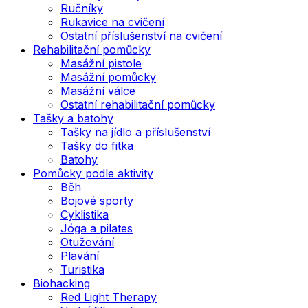
Ručníky
Rukavice na cvičení
Ostatní příslušenství na cvičení
Rehabilitační pomůcky
Masážní pistole
Masážní pomůcky
Masážní válce
Ostatní rehabilitační pomůcky
Tašky a batohy
Tašky na jídlo a příslušenství
Tašky do fitka
Batohy
Pomůcky podle aktivity
Běh
Bojové sporty
Cyklistika
Jóga a pilates
Otužování
Plavání
Turistika
Biohacking
Red Light Therapy