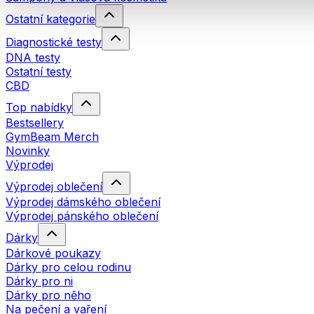
Ostatní kategorie
Diagnostické testy
DNA testy
Ostatní testy
CBD
Top nabídky
Bestsellery
GymBeam Merch
Novinky
Výprodej
Výprodej oblečení
Výprodej dámského oblečení
Výprodej pánského oblečení
Dárky
Dárkové poukazy
Dárky pro celou rodinu
Dárky pro ni
Dárky pro něho
Na pečení a vaření