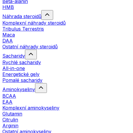
Beta-alanin
HMB
Náhrada steroidů
Komplexní náhrady steroidů
Tribulus Terrestris
Maca
DAA
Ostatní náhrady steroidů
Sacharidy
Rychlé sacharidy
All-in-one
Energetické gely
Pomalé sacharidy
Aminokyseliny
BCAA
EAA
Komplexní aminokyseliny
Glutamin
Citrulin
Arginin
Ostatní aminokyseliny