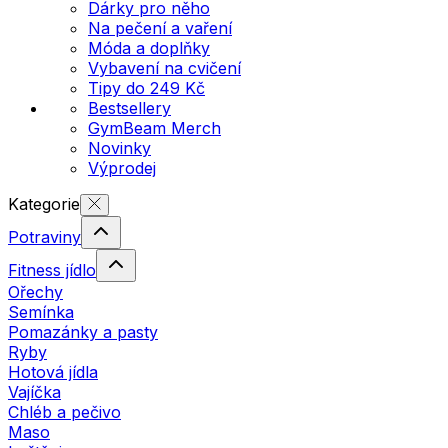
Dárky pro něho
Na pečení a vaření
Móda a doplňky
Vybavení na cvičení
Tipy do 249 Kč
Bestsellery
GymBeam Merch
Novinky
Výprodej
Kategorie
Potraviny
Fitness jídlo
Ořechy
Semínka
Pomazánky a pasty
Ryby
Hotová jídla
Vajíčka
Chléb a pečivo
Maso