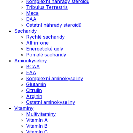
Komplexní náhrady steroidů
Tribulus Terrestris
Maca
DAA
Ostatní náhrady steroidů
Sacharidy
Rychlé sacharidy
All-in-one
Energetické gely
Pomalé sacharidy
Aminokyseliny
BCAA
EAA
Komplexní aminokyseliny
Glutamin
Citrulin
Arginin
Ostatní aminokyseliny
Vitamíny
Multivitamíny
Vitamín A
Vitamín B
Vitamín C