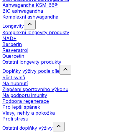
Ashwagandha KSM-66®
BIO ashwagandha
Komplexní ashwagandha
Longevity
Komplexní longevity produkty
NAD+
Berberin
Resveratrol
Quercetin
Ostatní longevity produkty
Doplňky výživy podle cíle
Růst svalů
Na hubnutí
Zlepšení sportovního výkonu
Na podporu imunity
Podpora regenerace
Pro lepší spánek
Vlasy, nehty a pokožka
Proti stresu
Ostatní doplňky výživy