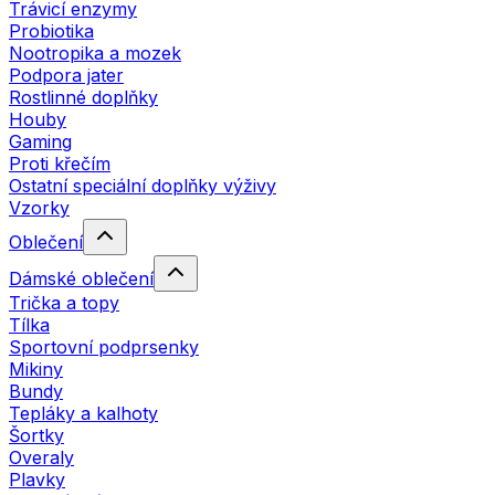
Trávicí enzymy
Probiotika
Nootropika a mozek
Podpora jater
Rostlinné doplňky
Houby
Gaming
Proti křečím
Ostatní speciální doplňky výživy
Vzorky
Oblečení
Dámské oblečení
Trička a topy
Tílka
Sportovní podprsenky
Mikiny
Bundy
Tepláky a kalhoty
Šortky
Overaly
Plavky