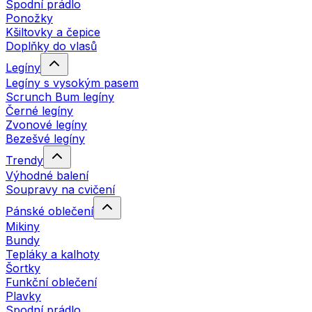
Spodní prádlo
Ponožky
Kšiltovky a čepice
Doplňky do vlasů
Legíny
Legíny s vysokým pasem
Scrunch Bum legíny
Černé legíny
Zvonové legíny
Bezešvé legíny
Trendy
Výhodné balení
Soupravy na cvičení
Pánské oblečení
Mikiny
Bundy
Tepláky a kalhoty
Šortky
Funkční oblečení
Plavky
Spodní prádlo