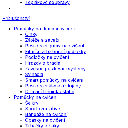
Teplákové soupravy
Příslušenství
Pomůcky na domácí cvičení
Činky
Zátěže a závaží
Posilovací gumy na cvičení
Fitmíče a balanční podložky
Podložky na cvičení
Hrazdy a bradla
Závěsné posilovací systémy
Švihadla
Smart pomůcky na cvičení
Posilovací klece a stojany
Domácí trénink ostatní
Pomůcky na cvičení
Šejkry
Sportovní láhve
Bandáže na cvičení
Opasky na cvičení
Trhačky a háky