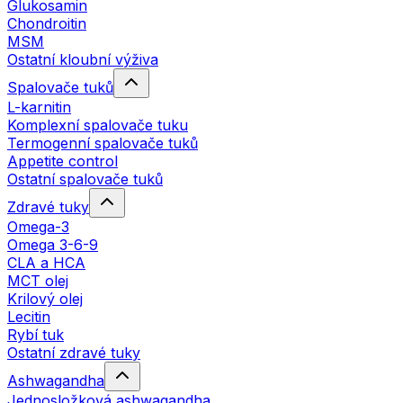
Glukosamin
Chondroitin
MSM
Ostatní kloubní výživa
Spalovače tuků
L-karnitin
Komplexní spalovače tuku
Termogenní spalovače tuků
Appetite control
Ostatní spalovače tuků
Zdravé tuky
Omega-3
Omega 3-6-9
CLA a HCA
MCT olej
Krilový olej
Lecitin
Rybí tuk
Ostatní zdravé tuky
Ashwagandha
Jednosložková ashwagandha