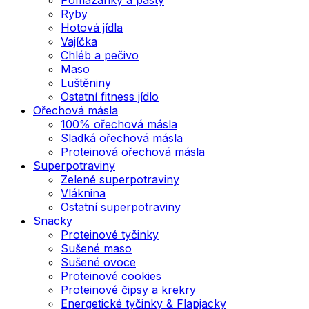
Ryby
Hotová jídla
Vajíčka
Chléb a pečivo
Maso
Luštěniny
Ostatní fitness jídlo
Ořechová másla
100% ořechová másla
Sladká ořechová másla
Proteinová ořechová másla
Superpotraviny
Zelené superpotraviny
Vláknina
Ostatní superpotraviny
Snacky
Proteinové tyčinky
Sušené maso
Sušené ovoce
Proteinové cookies
Proteinové čipsy a krekry
Energetické tyčinky & Flapjacky