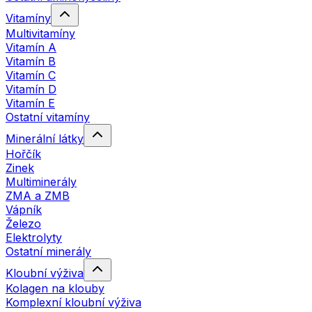
Vitamíny
Multivitamíny
Vitamín A
Vitamín B
Vitamín C
Vitamín D
Vitamín E
Ostatní vitamíny
Minerální látky
Hořčík
Zinek
Multiminerály
ZMA a ZMB
Vápník
Železo
Elektrolyty
Ostatní minerály
Kloubní výživa
Kolagen na klouby
Komplexní kloubní výživa