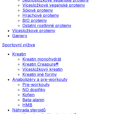
Vícesložkové veganské proteiny
Sójové proteiny
Hrachové proteiny
BIO proteiny
Ostatní rostlinné proteiny
Vícesložkové proteiny
Gainery
Sportovní výživa
Kreatin
Kreatin monohydrát
Kreatin Creapure®
Vícesložkový kreatin
Kreatin jiné formy
Anabolizéry a pre-workouty
Pre-workouty
NO doplňky
Kofein
Beta-alanin
HMB
Náhrada steroidů