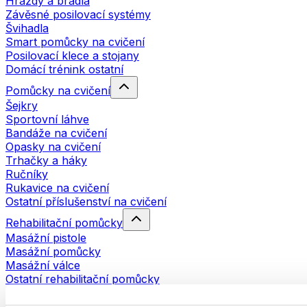
Hrazdy a bradla
Závěsné posilovací systémy
Švihadla
Smart pomůcky na cvičení
Posilovací klece a stojany
Domácí trénink ostatní
Pomůcky na cvičení
Šejkry
Sportovní láhve
Bandáže na cvičení
Opasky na cvičení
Trhačky a háky
Ručníky
Rukavice na cvičení
Ostatní příslušenství na cvičení
Rehabilitační pomůcky
Masážní pistole
Masážní pomůcky
Masážní válce
Ostatní rehabilitační pomůcky
Tašky a batohy