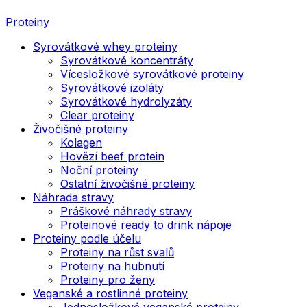
Proteiny
Syrovátkové whey proteiny
Syrovátkové koncentráty
Vícesložkové syrovátkové proteiny
Syrovátkové izoláty
Syrovátkové hydrolyzáty
Clear proteiny
Živočišné proteiny
Kolagen
Hovězí beef protein
Noční proteiny
Ostatní živočišné proteiny
Náhrada stravy
Práškové náhrady stravy
Proteinové ready to drink nápoje
Proteiny podle účelu
Proteiny na růst svalů
Proteiny na hubnutí
Proteiny pro ženy
Veganské a rostlinné proteiny
Jednosložkové veganské proteiny