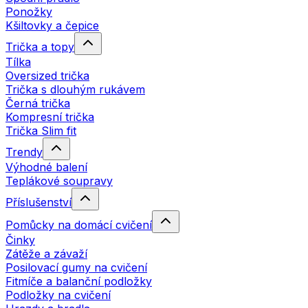
Ponožky
Kšiltovky a čepice
Trička a topy
Tílka
Oversized trička
Trička s dlouhým rukávem
Černá trička
Kompresní trička
Trička Slim fit
Trendy
Výhodné balení
Teplákové soupravy
Příslušenství
Pomůcky na domácí cvičení
Činky
Zátěže a závaží
Posilovací gumy na cvičení
Fitmíče a balanční podložky
Podložky na cvičení