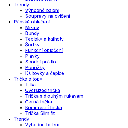
Trendy
Výhodné balení
Soupravy na cvičení
Pánské oblečení
Mikiny
Bundy
Tepláky a kalhoty
Šortky
Funkční oblečení
Plavky
Spodní prádlo
Ponožky
Kšiltovky a čepice
Trička a topy
Tílka
Oversized trička
Trička s dlouhým rukávem
Černá trička
Kompresní trička
Trička Slim fit
Trendy
Výhodné balení