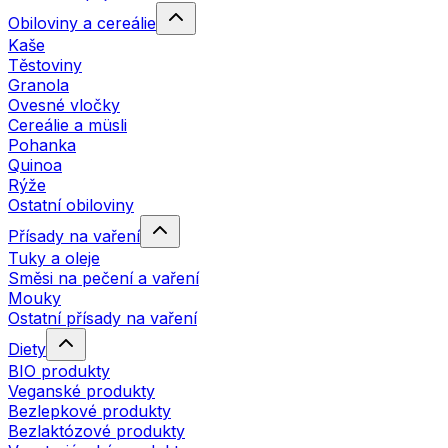
Obiloviny a cereálie
Kaše
Těstoviny
Granola
Ovesné vločky
Cereálie a müsli
Pohanka
Quinoa
Rýže
Ostatní obiloviny
Přísady na vaření
Tuky a oleje
Směsi na pečení a vaření
Mouky
Ostatní přísady na vaření
Diety
BIO produkty
Veganské produkty
Bezlepkové produkty
Bezlaktózové produkty