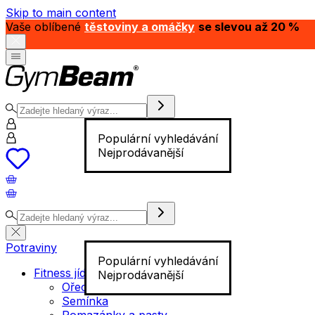
Skip to main content
Vaše oblíbené
těstoviny a omáčky
se slevou až 20 %
Populární vyhledávání
Nejprodávanější
Potraviny
Populární vyhledávání
Fitness jídlo
Nejprodávanější
Ořechy
Semínka
Pomazánky a pasty