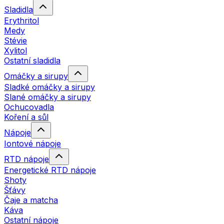
Sladidla
Erythritol
Medy
Stévie
Xylitol
Ostatní sladidla
Omáčky a sirupy
Sladké omáčky a sirupy
Slané omáčky a sirupy
Ochucovadla
Koření a sůl
Nápoje
Iontové nápoje
RTD nápoje
Energetické RTD nápoje
Shoty
Šťávy
Čaje a matcha
Káva
Ostatní nápoje