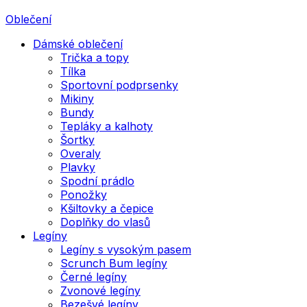
Oblečení
Dámské oblečení
Trička a topy
Tílka
Sportovní podprsenky
Mikiny
Bundy
Tepláky a kalhoty
Šortky
Overaly
Plavky
Spodní prádlo
Ponožky
Kšiltovky a čepice
Doplňky do vlasů
Legíny
Legíny s vysokým pasem
Scrunch Bum legíny
Černé legíny
Zvonové legíny
Bezešvé legíny