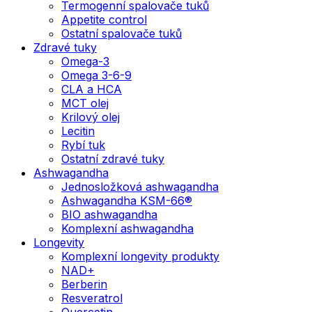
Termogenní spalovače tuků
Appetite control
Ostatní spalovače tuků
Zdravé tuky
Omega-3
Omega 3-6-9
CLA a HCA
MCT olej
Krilový olej
Lecitin
Rybí tuk
Ostatní zdravé tuky
Ashwagandha
Jednosložková ashwagandha
Ashwagandha KSM-66®
BIO ashwagandha
Komplexní ashwagandha
Longevity
Komplexní longevity produkty
NAD+
Berberin
Resveratrol
Quercetin