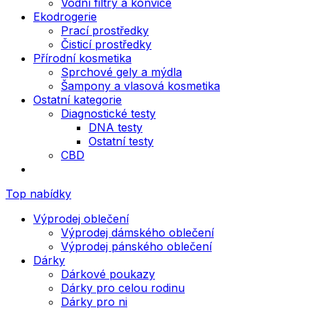
Vodní filtry a konvice
Ekodrogerie
Prací prostředky
Čisticí prostředky
Přírodní kosmetika
Sprchové gely a mýdla
Šampony a vlasová kosmetika
Ostatní kategorie
Diagnostické testy
DNA testy
Ostatní testy
CBD
Top nabídky
Výprodej oblečení
Výprodej dámského oblečení
Výprodej pánského oblečení
Dárky
Dárkové poukazy
Dárky pro celou rodinu
Dárky pro ni