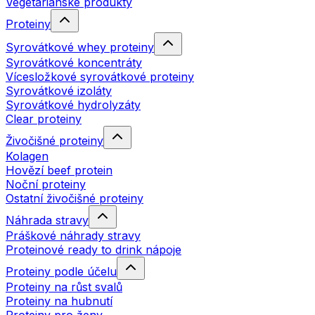
Vegetariánské produkty
Proteiny
Syrovátkové whey proteiny
Syrovátkové koncentráty
Vícesložkové syrovátkové proteiny
Syrovátkové izoláty
Syrovátkové hydrolyzáty
Clear proteiny
Živočišné proteiny
Kolagen
Hovězí beef protein
Noční proteiny
Ostatní živočišné proteiny
Náhrada stravy
Práškové náhrady stravy
Proteinové ready to drink nápoje
Proteiny podle účelu
Proteiny na růst svalů
Proteiny na hubnutí