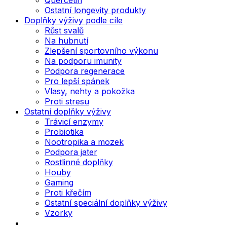
Ostatní longevity produkty
Doplňky výživy podle cíle
Růst svalů
Na hubnutí
Zlepšení sportovního výkonu
Na podporu imunity
Podpora regenerace
Pro lepší spánek
Vlasy, nehty a pokožka
Proti stresu
Ostatní doplňky výživy
Trávicí enzymy
Probiotika
Nootropika a mozek
Podpora jater
Rostlinné doplňky
Houby
Gaming
Proti křečím
Ostatní speciální doplňky výživy
Vzorky