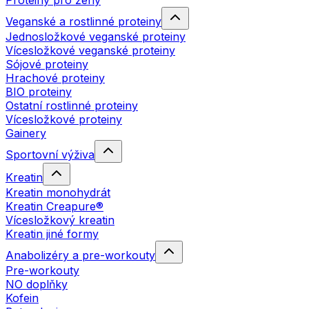
Proteiny pro ženy
Veganské a rostlinné proteiny
Jednosložkové veganské proteiny
Vícesložkové veganské proteiny
Sójové proteiny
Hrachové proteiny
BIO proteiny
Ostatní rostlinné proteiny
Vícesložkové proteiny
Gainery
Sportovní výživa
Kreatin
Kreatin monohydrát
Kreatin Creapure®
Vícesložkový kreatin
Kreatin jiné formy
Anabolizéry a pre-workouty
Pre-workouty
NO doplňky
Kofein