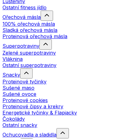
Luštěniny
Ostatní fitness jídlo
Ořechová másla
100% ořechová másla
Sladká ořechová másla
Proteinová ořechová másla
Superpotraviny
Zelené superpotraviny
Vláknina
Ostatní superpotraviny
Snacky
Proteinové tyčinky
Sušené maso
Sušené ovoce
Proteinové cookies
Proteinové čipsy a krekry
Energetické tyčinky & Flapjacky
Čokolády
Ostatní snacky
Ochucovadla a sladidla