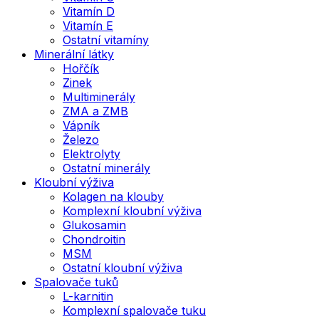
Vitamín D
Vitamín E
Ostatní vitamíny
Minerální látky
Hořčík
Zinek
Multiminerály
ZMA a ZMB
Vápník
Železo
Elektrolyty
Ostatní minerály
Kloubní výživa
Kolagen na klouby
Komplexní kloubní výživa
Glukosamin
Chondroitin
MSM
Ostatní kloubní výživa
Spalovače tuků
L-karnitin
Komplexní spalovače tuku