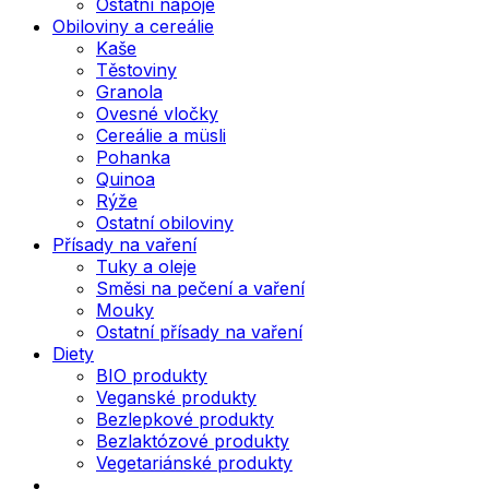
Ostatní nápoje
Obiloviny a cereálie
Kaše
Těstoviny
Granola
Ovesné vločky
Cereálie a müsli
Pohanka
Quinoa
Rýže
Ostatní obiloviny
Přísady na vaření
Tuky a oleje
Směsi na pečení a vaření
Mouky
Ostatní přísady na vaření
Diety
BIO produkty
Veganské produkty
Bezlepkové produkty
Bezlaktózové produkty
Vegetariánské produkty