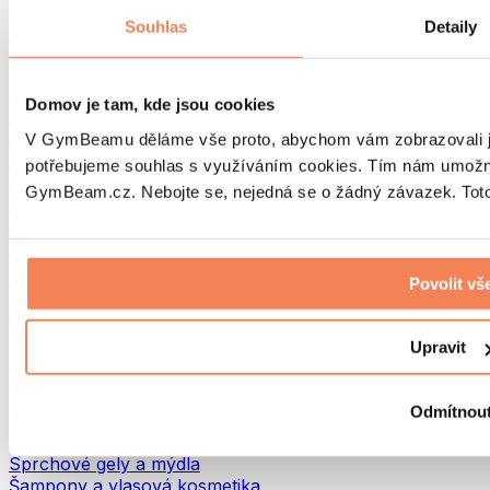
Tašky na jídlo a příslušenství
Souhlas
Detaily
Tašky do fitka
Batohy
Pomůcky podle aktivity
Domov je tam, kde jsou cookies
Běh
Bojové sporty
V GymBeamu děláme vše proto, abychom vám zobrazovali je
Cyklistika
potřebujeme souhlas s využíváním cookies. Tím nám umožní
Jóga a pilates
GymBeam.cz. Nebojte se, nejedná se o žádný závazek. Toto 
Otužování
Plavání
Turistika
Biohacking
Povolit vš
Red Light Therapy
Vodní filtry a konvice
Upravit
Ekodrogerie
Prací prostředky
Čisticí prostředky
Odmítnou
Přírodní kosmetika
Sprchové gely a mýdla
Šampony a vlasová kosmetika