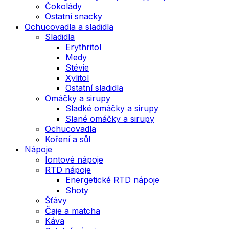
Čokolády
Ostatní snacky
Ochucovadla a sladidla
Sladidla
Erythritol
Medy
Stévie
Xylitol
Ostatní sladidla
Omáčky a sirupy
Sladké omáčky a sirupy
Slané omáčky a sirupy
Ochucovadla
Koření a sůl
Nápoje
Iontové nápoje
RTD nápoje
Energetické RTD nápoje
Shoty
Šťávy
Čaje a matcha
Káva