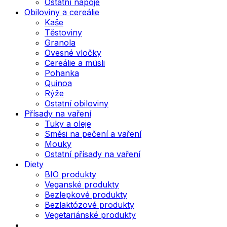
Ostatní nápoje
Obiloviny a cereálie
Kaše
Těstoviny
Granola
Ovesné vločky
Cereálie a müsli
Pohanka
Quinoa
Rýže
Ostatní obiloviny
Přísady na vaření
Tuky a oleje
Směsi na pečení a vaření
Mouky
Ostatní přísady na vaření
Diety
BIO produkty
Veganské produkty
Bezlepkové produkty
Bezlaktózové produkty
Vegetariánské produkty