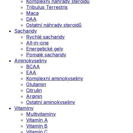
Komplexní náhrady steroidů
Tribulus Terrestris
Maca
DAA
Ostatní náhrady steroidů
Sacharidy
Rychlé sacharidy
All-in-one
Energetické gely
Pomalé sacharidy
Aminokyseliny
BCAA
EAA
Komplexní aminokyseliny
Glutamin
Citrulin
Arginin
Ostatní aminokyseliny
Vitamíny
Multivitamíny
Vitamín A
Vitamín B
Vitamín C