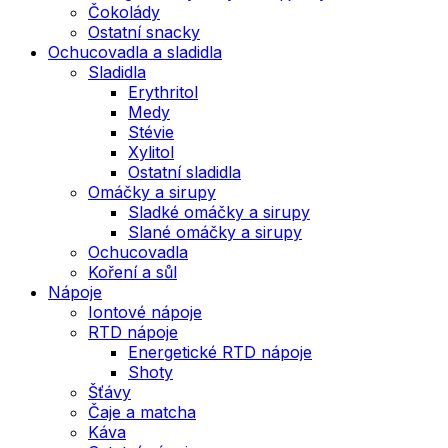
Čokolády
Ostatní snacky
Ochucovadla a sladidla
Sladidla
Erythritol
Medy
Stévie
Xylitol
Ostatní sladidla
Omáčky a sirupy
Sladké omáčky a sirupy
Slané omáčky a sirupy
Ochucovadla
Koření a sůl
Nápoje
Iontové nápoje
RTD nápoje
Energetické RTD nápoje
Shoty
Šťávy
Čaje a matcha
Káva