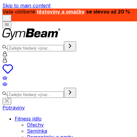
Skip to main content
Vaše oblíbené
těstoviny a omáčky
se slevou až 20 %
Potraviny
Fitness jídlo
Ořechy
Semínka
Pomazánky a pasty