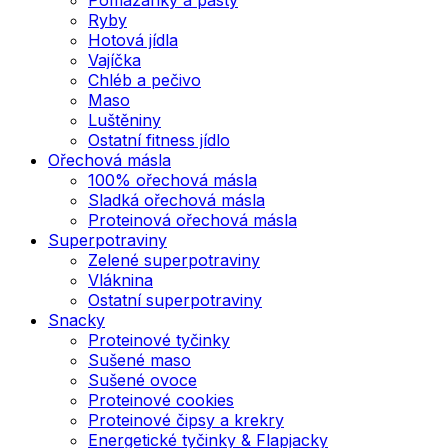
Ryby
Hotová jídla
Vajíčka
Chléb a pečivo
Maso
Luštěniny
Ostatní fitness jídlo
Ořechová másla
100% ořechová másla
Sladká ořechová másla
Proteinová ořechová másla
Superpotraviny
Zelené superpotraviny
Vláknina
Ostatní superpotraviny
Snacky
Proteinové tyčinky
Sušené maso
Sušené ovoce
Proteinové cookies
Proteinové čipsy a krekry
Energetické tyčinky & Flapjacky