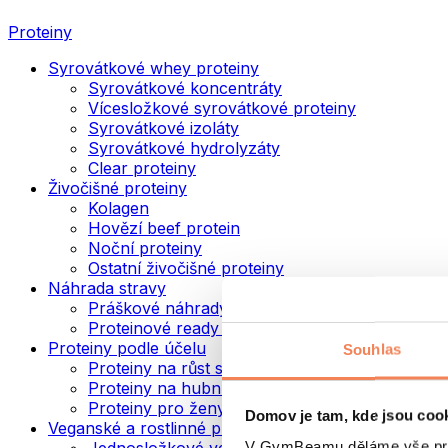
Proteiny
Syrovátkové whey proteiny
Syrovátkové koncentráty
Vícesložkové syrovátkové proteiny
Syrovátkové izoláty
Syrovátkové hydrolyzáty
Clear proteiny
Živočišné proteiny
Kolagen
Hovězí beef protein
Noční proteiny
Ostatní živočišné proteiny
Náhrada stravy
Práškové náhrady stravy
Proteinové ready to drink nápoje
Proteiny podle účelu
Souhlas
Proteiny na růst svalů
Proteiny na hubnutí
Proteiny pro ženy
Domov je tam, kde jsou coo
Veganské a rostlinné proteiny
V GymBeamu děláme vše prot
Jednosložkové veganské proteiny