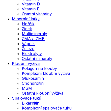
Vitamín D
Vitamín E
Ostatní vitamíny
Minerální látky
Hořčík
Zinek
Multiminerály
ZMA a ZMB
Vápník
Železo
Elektrolyty
Ostatní minerály
Kloubní výživa
Kolagen na klouby
Komplexní kloubní výživa
Glukosamin
Chondroitin
MSM
Ostatní kloubní výživa
Spalovače tuků
L-karnitin
Komplexní spalovače tuku