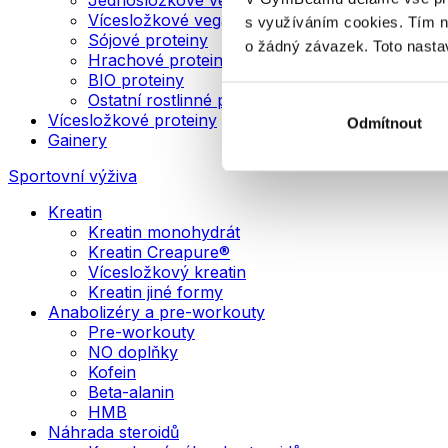
Vícesložkové veganské proteiny
s využíváním cookies. Tím 
Sójové proteiny
o žádný závazek. Toto nasta
Hrachové proteiny
BIO proteiny
Ostatní rostlinné proteiny
Vícesložkové proteiny
Odmítnout
Gainery
Sportovní výživa
Kreatin
Kreatin monohydrát
Kreatin Creapure®
Vícesložkový kreatin
Kreatin jiné formy
Anabolizéry a pre-workouty
Pre-workouty
NO doplňky
Kofein
Beta-alanin
HMB
Náhrada steroidů