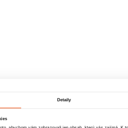
Detaily
kies
o, abychom vám zobrazovali jen obsah, který vás zajímá. K t