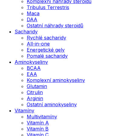
Komplexní náhrady steroidů
Tribulus Terrestris
Maca
DAA
Ostatní náhrady steroidů
Sacharidy
Rychlé sacharidy
All-in-one
Energetické gely
Pomalé sacharidy
Aminokyseliny
BCAA
EAA
Komplexní aminokyseliny
Glutamin
Citrulin
Arginin
Ostatní aminokyseliny
Vitamíny
Multivitamíny
Vitamín A
Vitamín B
Vitamín C