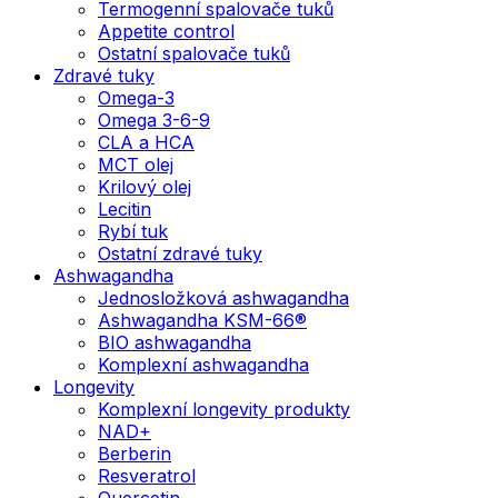
Termogenní spalovače tuků
Appetite control
Ostatní spalovače tuků
Zdravé tuky
Omega-3
Omega 3-6-9
CLA a HCA
MCT olej
Krilový olej
Lecitin
Rybí tuk
Ostatní zdravé tuky
Ashwagandha
Jednosložková ashwagandha
Ashwagandha KSM-66®
BIO ashwagandha
Komplexní ashwagandha
Longevity
Komplexní longevity produkty
NAD+
Berberin
Resveratrol
Quercetin