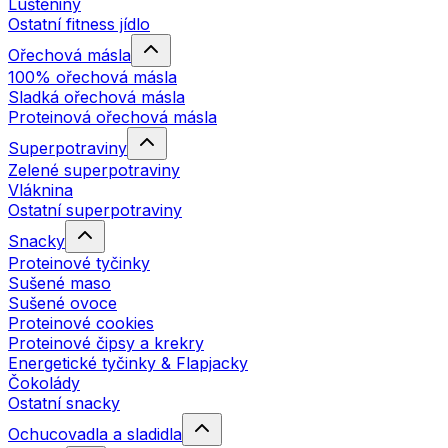
Luštěniny
Ostatní fitness jídlo
Ořechová másla
100% ořechová másla
Sladká ořechová másla
Proteinová ořechová másla
Superpotraviny
Zelené superpotraviny
Vláknina
Ostatní superpotraviny
Snacky
Proteinové tyčinky
Sušené maso
Sušené ovoce
Proteinové cookies
Proteinové čipsy a krekry
Energetické tyčinky & Flapjacky
Čokolády
Ostatní snacky
Ochucovadla a sladidla