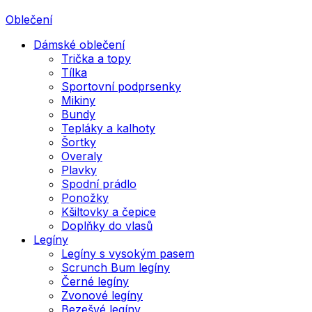
Oblečení
Dámské oblečení
Trička a topy
Tílka
Sportovní podprsenky
Mikiny
Bundy
Tepláky a kalhoty
Šortky
Overaly
Plavky
Spodní prádlo
Ponožky
Kšiltovky a čepice
Doplňky do vlasů
Legíny
Legíny s vysokým pasem
Scrunch Bum legíny
Černé legíny
Zvonové legíny
Bezešvé legíny