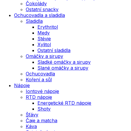
Čokolády
Ostatní snacky
Ochucovadla a sladidla
Sladidla
Erythritol
Medy
Stévie
Xylitol
Ostatní sladidla
Omáčky a sirupy
Sladké omáčky a sirupy
Slané omáčky a sirupy
Ochucovadla
Koření a sůl
Nápoje
Iontové nápoje
RTD nápoje
Energetické RTD nápoje
Shoty
Šťávy
Čaje a matcha
Káva