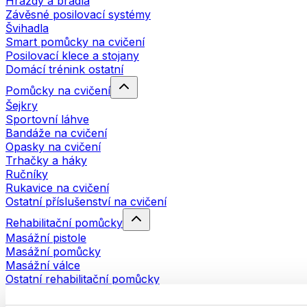
Hrazdy a bradla
Závěsné posilovací systémy
Švihadla
Smart pomůcky na cvičení
Posilovací klece a stojany
Domácí trénink ostatní
Pomůcky na cvičení
Šejkry
Sportovní láhve
Bandáže na cvičení
Opasky na cvičení
Trhačky a háky
Ručníky
Rukavice na cvičení
Ostatní příslušenství na cvičení
Rehabilitační pomůcky
Masážní pistole
Masážní pomůcky
Masážní válce
Ostatní rehabilitační pomůcky
Tašky a batohy