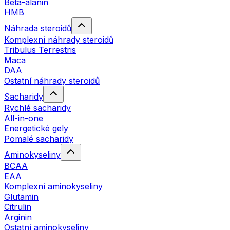
Beta-alanin
HMB
Náhrada steroidů
Komplexní náhrady steroidů
Tribulus Terrestris
Maca
DAA
Ostatní náhrady steroidů
Sacharidy
Rychlé sacharidy
All-in-one
Energetické gely
Pomalé sacharidy
Aminokyseliny
BCAA
EAA
Komplexní aminokyseliny
Glutamin
Citrulin
Arginin
Ostatní aminokyseliny