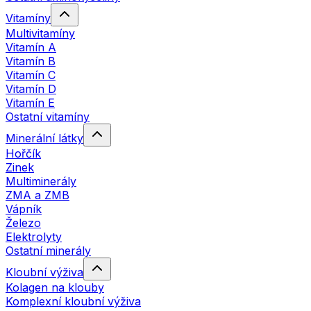
Vitamíny
Multivitamíny
Vitamín A
Vitamín B
Vitamín C
Vitamín D
Vitamín E
Ostatní vitamíny
Minerální látky
Hořčík
Zinek
Multiminerály
ZMA a ZMB
Vápník
Železo
Elektrolyty
Ostatní minerály
Kloubní výživa
Kolagen na klouby
Komplexní kloubní výživa