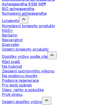
Ashwagandha KSM-66®
BIO ashwagandha
Komplexní ashwagandha
Longevity
Komplexní longevity produkty
NAD+
Berberin
Resveratrol
Quercetin
Ostatní longevity produkty
Doplňky výživy podle cíle
Růst svalů
Na hubnutí
Zlepšení sportovního výkonu
Na podporu imunity
Podpora regenerace
Pro lepší spánek
Vlasy, nehty a pokožka
Proti stresu
Ostatní doplňky výživy