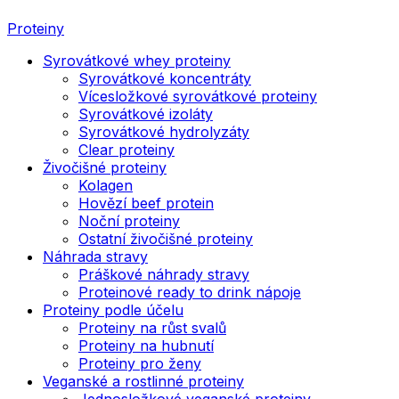
Proteiny
Syrovátkové whey proteiny
Syrovátkové koncentráty
Vícesložkové syrovátkové proteiny
Syrovátkové izoláty
Syrovátkové hydrolyzáty
Clear proteiny
Živočišné proteiny
Kolagen
Hovězí beef protein
Noční proteiny
Ostatní živočišné proteiny
Náhrada stravy
Práškové náhrady stravy
Proteinové ready to drink nápoje
Proteiny podle účelu
Proteiny na růst svalů
Proteiny na hubnutí
Proteiny pro ženy
Veganské a rostlinné proteiny
Jednosložkové veganské proteiny