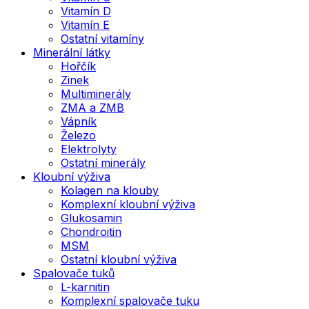
Vitamín D
Vitamín E
Ostatní vitamíny
Minerální látky
Hořčík
Zinek
Multiminerály
ZMA a ZMB
Vápník
Železo
Elektrolyty
Ostatní minerály
Kloubní výživa
Kolagen na klouby
Komplexní kloubní výživa
Glukosamin
Chondroitin
MSM
Ostatní kloubní výživa
Spalovače tuků
L-karnitin
Komplexní spalovače tuku