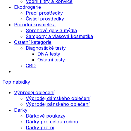
Vodní filtry a konvice
Ekodrogerie
Prací prostředky
Čisticí prostředky
Přírodní kosmetika
Sprchové gely a mýdla
Šampony a vlasová kosmetika
Ostatní kategorie
Diagnostické testy
DNA testy
Ostatní testy
CBD
Top nabídky
Výprodej oblečení
Výprodej dámského oblečení
Výprodej pánského oblečení
Dárky
Dárkové poukazy
Dárky pro celou rodinu
Dárky pro ni