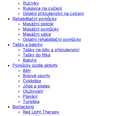
Ručníky
Rukavice na cvičení
Ostatní příslušenství na cvičení
Rehabilitační pomůcky
Masážní pistole
Masážní pomůcky
Masážní válce
Ostatní rehabilitační pomůcky
Tašky a batohy
Tašky na jídlo a příslušenství
Tašky do fitka
Batohy
Pomůcky podle aktivity
Běh
Bojové sporty
Cyklistika
Jóga a pilates
Otužování
Plavání
Turistika
Biohacking
Red Light Therapy