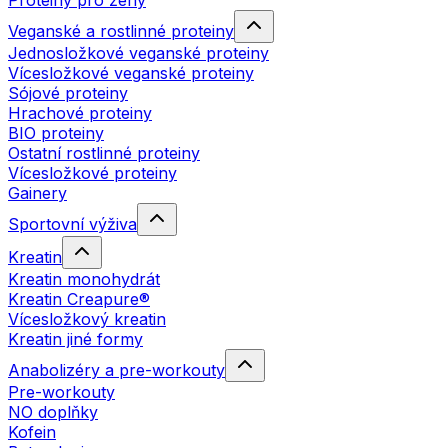
Proteiny pro ženy
Veganské a rostlinné proteiny
Jednosložkové veganské proteiny
Vícesložkové veganské proteiny
Sójové proteiny
Hrachové proteiny
BIO proteiny
Ostatní rostlinné proteiny
Vícesložkové proteiny
Gainery
Sportovní výživa
Kreatin
Kreatin monohydrát
Kreatin Creapure®
Vícesložkový kreatin
Kreatin jiné formy
Anabolizéry a pre-workouty
Pre-workouty
NO doplňky
Kofein