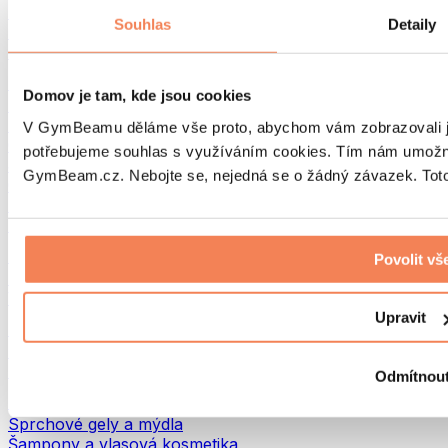
Tašky na jídlo a příslušenství
Souhlas
Detaily
Tašky do fitka
Batohy
Pomůcky podle aktivity
Domov je tam, kde jsou cookies
Běh
Bojové sporty
V GymBeamu děláme vše proto, abychom vám zobrazovali je
Cyklistika
potřebujeme souhlas s využíváním cookies. Tím nám umožní
Jóga a pilates
GymBeam.cz. Nebojte se, nejedná se o žádný závazek. Toto 
Otužování
Plavání
Turistika
Biohacking
Povolit vš
Red Light Therapy
Vodní filtry a konvice
Upravit
Ekodrogerie
Prací prostředky
Čisticí prostředky
Odmítnou
Přírodní kosmetika
Sprchové gely a mýdla
Šampony a vlasová kosmetika