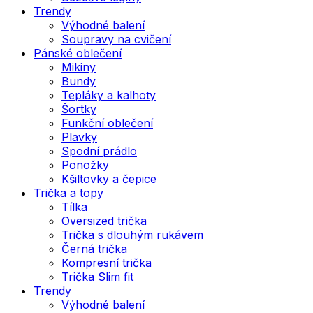
Trendy
Výhodné balení
Soupravy na cvičení
Pánské oblečení
Mikiny
Bundy
Tepláky a kalhoty
Šortky
Funkční oblečení
Plavky
Spodní prádlo
Ponožky
Kšiltovky a čepice
Trička a topy
Tílka
Oversized trička
Trička s dlouhým rukávem
Černá trička
Kompresní trička
Trička Slim fit
Trendy
Výhodné balení