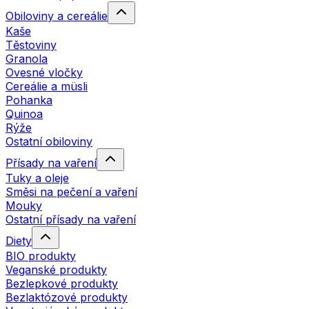
Obiloviny a cereálie
Kaše
Těstoviny
Granola
Ovesné vločky
Cereálie a müsli
Pohanka
Quinoa
Rýže
Ostatní obiloviny
Přísady na vaření
Tuky a oleje
Směsi na pečení a vaření
Mouky
Ostatní přísady na vaření
Diety
BIO produkty
Veganské produkty
Bezlepkové produkty
Bezlaktózové produkty