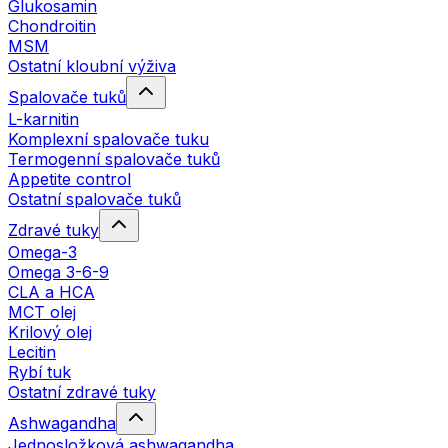
Glukosamin
Chondroitin
MSM
Ostatní kloubní výživa
Spalovače tuků
L-karnitin
Komplexní spalovače tuku
Termogenní spalovače tuků
Appetite control
Ostatní spalovače tuků
Zdravé tuky
Omega-3
Omega 3-6-9
CLA a HCA
MCT olej
Krilový olej
Lecitin
Rybí tuk
Ostatní zdravé tuky
Ashwagandha
Jednosložková ashwagandha