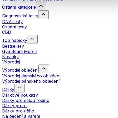
Ostatní kategorie
Diagnostické testy
DNA testy
Ostatní testy
CBD
Top nabídky
Bestsellery
GymBeam Merch
Novinky
Výprodej
Výprodej oblečení
Výprodej dámského oblečení
Výprodej pánského oblečení
Dárky
Dárkové poukazy
Dárky pro celou rodinu
Dárky pro ni
Dárky pro něho
Na pečení a vaření