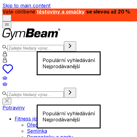
Skip to main content
Vaše oblíbené
těstoviny a omáčky
se slevou až 20 %
Populární vyhledávání
Nejprodávanější
Potraviny
Populární vyhledávání
Fitness jídlo
Nejprodávanější
Ořechy
Semínka
Pomazánky a pasty