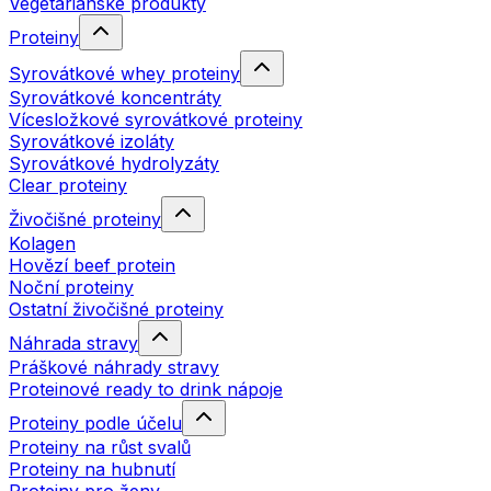
Vegetariánské produkty
Proteiny
Syrovátkové whey proteiny
Syrovátkové koncentráty
Vícesložkové syrovátkové proteiny
Syrovátkové izoláty
Syrovátkové hydrolyzáty
Clear proteiny
Živočišné proteiny
Kolagen
Hovězí beef protein
Noční proteiny
Ostatní živočišné proteiny
Náhrada stravy
Práškové náhrady stravy
Proteinové ready to drink nápoje
Proteiny podle účelu
Proteiny na růst svalů
Proteiny na hubnutí