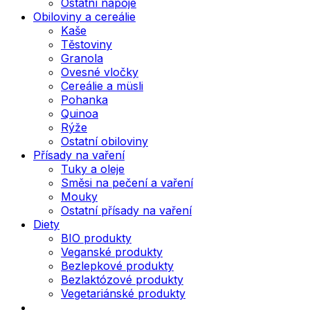
Ostatní nápoje
Obiloviny a cereálie
Kaše
Těstoviny
Granola
Ovesné vločky
Cereálie a müsli
Pohanka
Quinoa
Rýže
Ostatní obiloviny
Přísady na vaření
Tuky a oleje
Směsi na pečení a vaření
Mouky
Ostatní přísady na vaření
Diety
BIO produkty
Veganské produkty
Bezlepkové produkty
Bezlaktózové produkty
Vegetariánské produkty