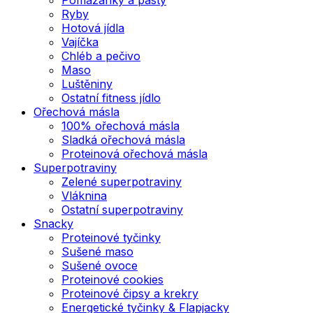
Ryby
Hotová jídla
Vajíčka
Chléb a pečivo
Maso
Luštěniny
Ostatní fitness jídlo
Ořechová másla
100% ořechová másla
Sladká ořechová másla
Proteinová ořechová másla
Superpotraviny
Zelené superpotraviny
Vláknina
Ostatní superpotraviny
Snacky
Proteinové tyčinky
Sušené maso
Sušené ovoce
Proteinové cookies
Proteinové čipsy a krekry
Energetické tyčinky & Flapjacky