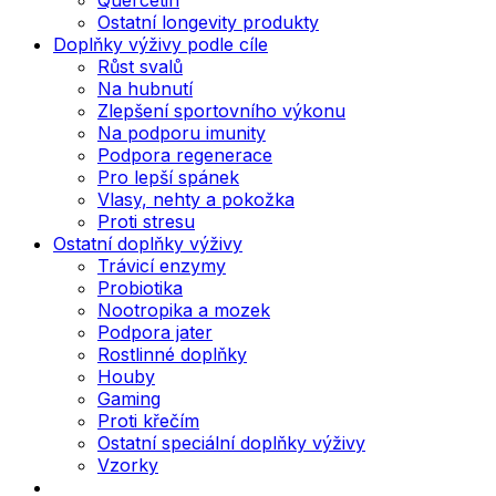
Ostatní longevity produkty
Doplňky výživy podle cíle
Růst svalů
Na hubnutí
Zlepšení sportovního výkonu
Na podporu imunity
Podpora regenerace
Pro lepší spánek
Vlasy, nehty a pokožka
Proti stresu
Ostatní doplňky výživy
Trávicí enzymy
Probiotika
Nootropika a mozek
Podpora jater
Rostlinné doplňky
Houby
Gaming
Proti křečím
Ostatní speciální doplňky výživy
Vzorky