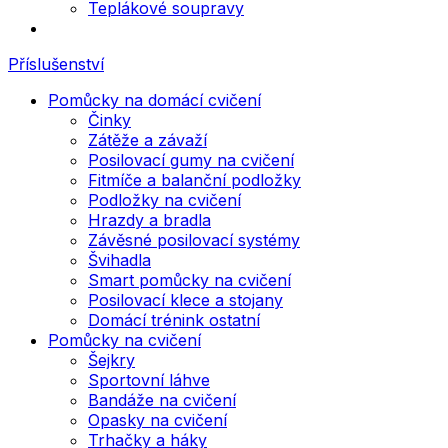
Teplákové soupravy
Příslušenství
Pomůcky na domácí cvičení
Činky
Zátěže a závaží
Posilovací gumy na cvičení
Fitmíče a balanční podložky
Podložky na cvičení
Hrazdy a bradla
Závěsné posilovací systémy
Švihadla
Smart pomůcky na cvičení
Posilovací klece a stojany
Domácí trénink ostatní
Pomůcky na cvičení
Šejkry
Sportovní láhve
Bandáže na cvičení
Opasky na cvičení
Trhačky a háky