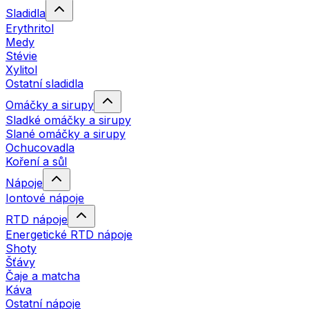
Sladidla
Erythritol
Medy
Stévie
Xylitol
Ostatní sladidla
Omáčky a sirupy
Sladké omáčky a sirupy
Slané omáčky a sirupy
Ochucovadla
Koření a sůl
Nápoje
Iontové nápoje
RTD nápoje
Energetické RTD nápoje
Shoty
Šťávy
Čaje a matcha
Káva
Ostatní nápoje