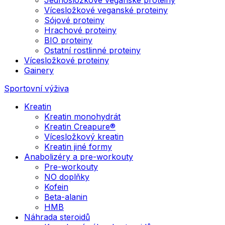
Vícesložkové veganské proteiny
Sójové proteiny
Hrachové proteiny
BIO proteiny
Ostatní rostlinné proteiny
Vícesložkové proteiny
Gainery
Sportovní výživa
Kreatin
Kreatin monohydrát
Kreatin Creapure®
Vícesložkový kreatin
Kreatin jiné formy
Anabolizéry a pre-workouty
Pre-workouty
NO doplňky
Kofein
Beta-alanin
HMB
Náhrada steroidů