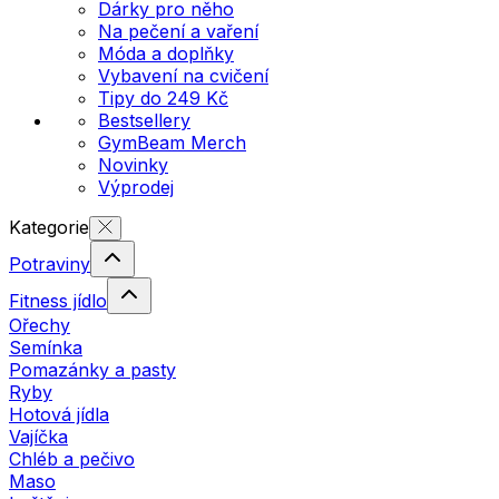
Dárky pro něho
Na pečení a vaření
Móda a doplňky
Vybavení na cvičení
Tipy do 249 Kč
Bestsellery
GymBeam Merch
Novinky
Výprodej
Kategorie
Potraviny
Fitness jídlo
Ořechy
Semínka
Pomazánky a pasty
Ryby
Hotová jídla
Vajíčka
Chléb a pečivo
Maso