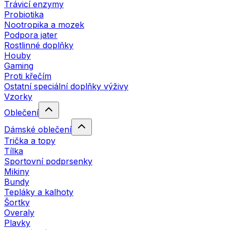
Trávicí enzymy
Probiotika
Nootropika a mozek
Podpora jater
Rostlinné doplňky
Houby
Gaming
Proti křečím
Ostatní speciální doplňky výživy
Vzorky
Oblečení
Dámské oblečení
Trička a topy
Tílka
Sportovní podprsenky
Mikiny
Bundy
Tepláky a kalhoty
Šortky
Overaly
Plavky