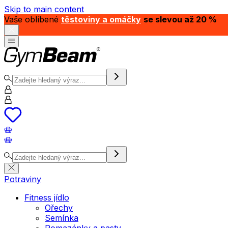
Skip to main content
Vaše oblíbené
těstoviny a omáčky
se slevou až 20 %
Potraviny
Fitness jídlo
Ořechy
Semínka
Pomazánky a pasty