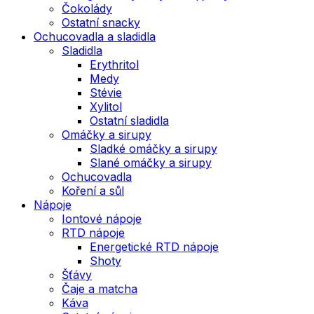
Čokolády
Ostatní snacky
Ochucovadla a sladidla
Sladidla
Erythritol
Medy
Stévie
Xylitol
Ostatní sladidla
Omáčky a sirupy
Sladké omáčky a sirupy
Slané omáčky a sirupy
Ochucovadla
Koření a sůl
Nápoje
Iontové nápoje
RTD nápoje
Energetické RTD nápoje
Shoty
Šťávy
Čaje a matcha
Káva