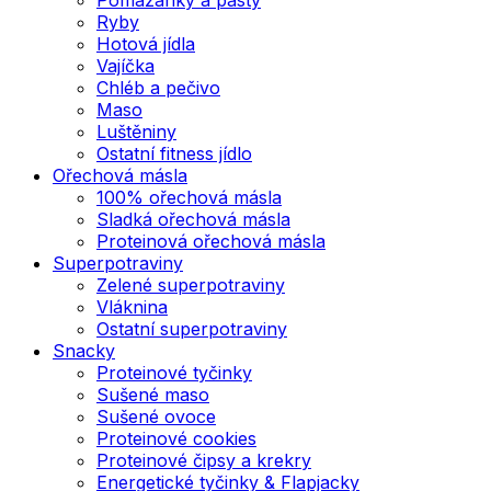
Ryby
Hotová jídla
Vajíčka
Chléb a pečivo
Maso
Luštěniny
Ostatní fitness jídlo
Ořechová másla
100% ořechová másla
Sladká ořechová másla
Proteinová ořechová másla
Superpotraviny
Zelené superpotraviny
Vláknina
Ostatní superpotraviny
Snacky
Proteinové tyčinky
Sušené maso
Sušené ovoce
Proteinové cookies
Proteinové čipsy a krekry
Energetické tyčinky & Flapjacky