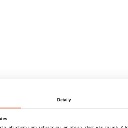
Detaily
kies
o, abychom vám zobrazovali jen obsah, který vás zajímá. K t