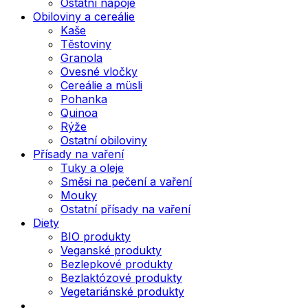
Ostatní nápoje
Obiloviny a cereálie
Kaše
Těstoviny
Granola
Ovesné vločky
Cereálie a müsli
Pohanka
Quinoa
Rýže
Ostatní obiloviny
Přísady na vaření
Tuky a oleje
Směsi na pečení a vaření
Mouky
Ostatní přísady na vaření
Diety
BIO produkty
Veganské produkty
Bezlepkové produkty
Bezlaktózové produkty
Vegetariánské produkty