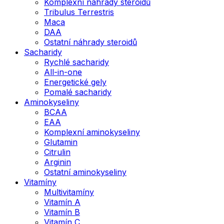
Komplexní náhrady steroidů
Tribulus Terrestris
Maca
DAA
Ostatní náhrady steroidů
Sacharidy
Rychlé sacharidy
All-in-one
Energetické gely
Pomalé sacharidy
Aminokyseliny
BCAA
EAA
Komplexní aminokyseliny
Glutamin
Citrulin
Arginin
Ostatní aminokyseliny
Vitamíny
Multivitamíny
Vitamín A
Vitamín B
Vitamín C