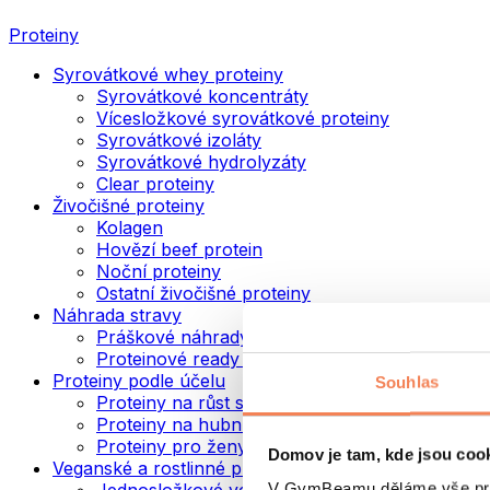
Proteiny
Syrovátkové whey proteiny
Syrovátkové koncentráty
Vícesložkové syrovátkové proteiny
Syrovátkové izoláty
Syrovátkové hydrolyzáty
Clear proteiny
Živočišné proteiny
Kolagen
Hovězí beef protein
Noční proteiny
Ostatní živočišné proteiny
Náhrada stravy
Práškové náhrady stravy
Proteinové ready to drink nápoje
Proteiny podle účelu
Souhlas
Proteiny na růst svalů
Proteiny na hubnutí
Proteiny pro ženy
Domov je tam, kde jsou coo
Veganské a rostlinné proteiny
V GymBeamu děláme vše prot
Jednosložkové veganské proteiny