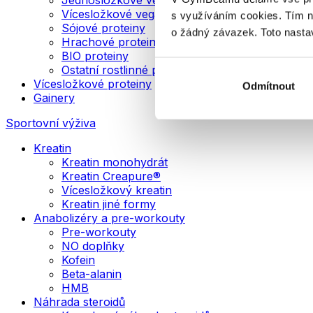
Vícesložkové veganské proteiny
s využíváním cookies. Tím 
Sójové proteiny
o žádný závazek. Toto nasta
Hrachové proteiny
BIO proteiny
Ostatní rostlinné proteiny
Vícesložkové proteiny
Odmítnout
Gainery
Sportovní výživa
Kreatin
Kreatin monohydrát
Kreatin Creapure®
Vícesložkový kreatin
Kreatin jiné formy
Anabolizéry a pre-workouty
Pre-workouty
NO doplňky
Kofein
Beta-alanin
HMB
Náhrada steroidů