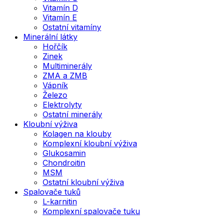
Vitamín D
Vitamín E
Ostatní vitamíny
Minerální látky
Hořčík
Zinek
Multiminerály
ZMA a ZMB
Vápník
Železo
Elektrolyty
Ostatní minerály
Kloubní výživa
Kolagen na klouby
Komplexní kloubní výživa
Glukosamin
Chondroitin
MSM
Ostatní kloubní výživa
Spalovače tuků
L-karnitin
Komplexní spalovače tuku