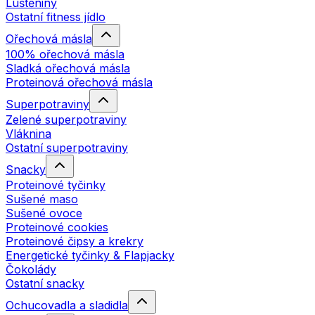
Luštěniny
Ostatní fitness jídlo
Ořechová másla
100% ořechová másla
Sladká ořechová másla
Proteinová ořechová másla
Superpotraviny
Zelené superpotraviny
Vláknina
Ostatní superpotraviny
Snacky
Proteinové tyčinky
Sušené maso
Sušené ovoce
Proteinové cookies
Proteinové čipsy a krekry
Energetické tyčinky & Flapjacky
Čokolády
Ostatní snacky
Ochucovadla a sladidla