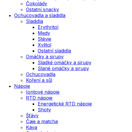
Čokolády
Ostatní snacky
Ochucovadla a sladidla
Sladidla
Erythritol
Medy
Stévie
Xylitol
Ostatní sladidla
Omáčky a sirupy
Sladké omáčky a sirupy
Slané omáčky a sirupy
Ochucovadla
Koření a sůl
Nápoje
Iontové nápoje
RTD nápoje
Energetické RTD nápoje
Shoty
Šťávy
Čaje a matcha
Káva