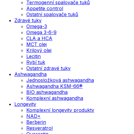
Termogenní spalovače tuků
Appetite control
Ostatní spalovače tuků
Zdravé tuky
Omega-3
Omega 3-6-9
CLA a HCA
MCT olej
Krilový olej
Lecitin
Rybí tuk
Ostatní zdravé tuky
Ashwagandha
Jednosložková ashwagandha
Ashwagandha KSM-66®
BIO ashwagandha
Komplexní ashwagandha
Longevity
Komplexní longevity produkty
NAD+
Berberin
Resveratrol
Quercetin