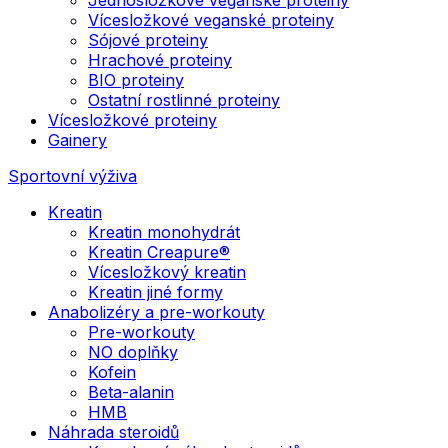
Vícesložkové veganské proteiny
Sójové proteiny
Hrachové proteiny
BIO proteiny
Ostatní rostlinné proteiny
Vícesložkové proteiny
Gainery
Sportovní výživa
Kreatin
Kreatin monohydrát
Kreatin Creapure®
Vícesložkový kreatin
Kreatin jiné formy
Anabolizéry a pre-workouty
Pre-workouty
NO doplňky
Kofein
Beta-alanin
HMB
Náhrada steroidů