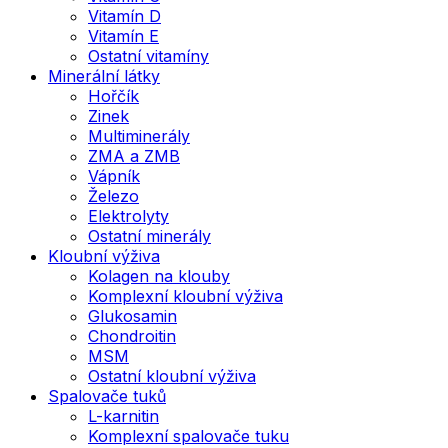
Vitamín D
Vitamín E
Ostatní vitamíny
Minerální látky
Hořčík
Zinek
Multiminerály
ZMA a ZMB
Vápník
Železo
Elektrolyty
Ostatní minerály
Kloubní výživa
Kolagen na klouby
Komplexní kloubní výživa
Glukosamin
Chondroitin
MSM
Ostatní kloubní výživa
Spalovače tuků
L-karnitin
Komplexní spalovače tuku