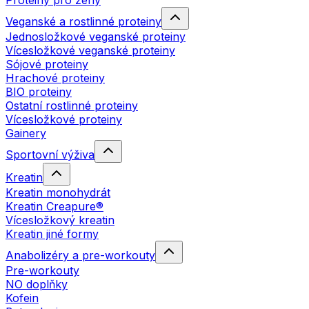
Proteiny pro ženy
Veganské a rostlinné proteiny
Jednosložkové veganské proteiny
Vícesložkové veganské proteiny
Sójové proteiny
Hrachové proteiny
BIO proteiny
Ostatní rostlinné proteiny
Vícesložkové proteiny
Gainery
Sportovní výživa
Kreatin
Kreatin monohydrát
Kreatin Creapure®
Vícesložkový kreatin
Kreatin jiné formy
Anabolizéry a pre-workouty
Pre-workouty
NO doplňky
Kofein