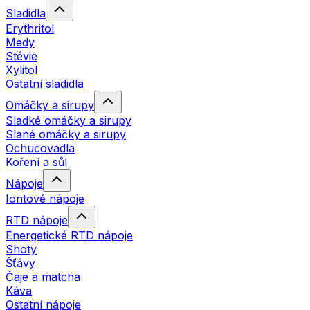
Sladidla
Erythritol
Medy
Stévie
Xylitol
Ostatní sladidla
Omáčky a sirupy
Sladké omáčky a sirupy
Slané omáčky a sirupy
Ochucovadla
Koření a sůl
Nápoje
Iontové nápoje
RTD nápoje
Energetické RTD nápoje
Shoty
Šťávy
Čaje a matcha
Káva
Ostatní nápoje