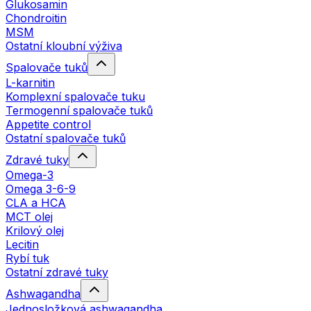
Glukosamin
Chondroitin
MSM
Ostatní kloubní výživa
Spalovače tuků
L-karnitin
Komplexní spalovače tuku
Termogenní spalovače tuků
Appetite control
Ostatní spalovače tuků
Zdravé tuky
Omega-3
Omega 3-6-9
CLA a HCA
MCT olej
Krilový olej
Lecitin
Rybí tuk
Ostatní zdravé tuky
Ashwagandha
Jednosložková ashwagandha