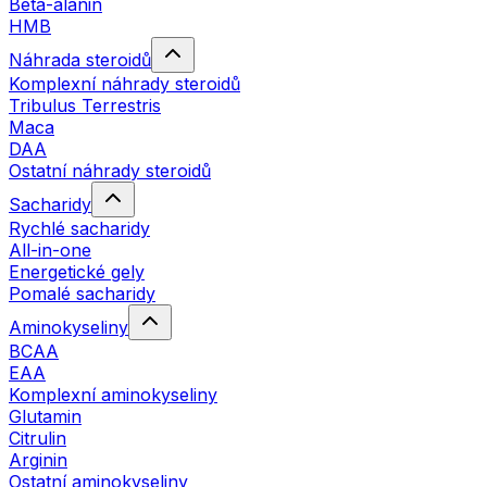
Beta-alanin
HMB
Náhrada steroidů
Komplexní náhrady steroidů
Tribulus Terrestris
Maca
DAA
Ostatní náhrady steroidů
Sacharidy
Rychlé sacharidy
All-in-one
Energetické gely
Pomalé sacharidy
Aminokyseliny
BCAA
EAA
Komplexní aminokyseliny
Glutamin
Citrulin
Arginin
Ostatní aminokyseliny