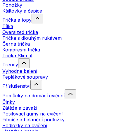
Ponožky
Kšiltovky a čepice
Trička a topy
Tílka
Oversized trička
Trička s dlouhým rukávem
Černá trička
Kompresní trička
Trička Slim fit
Trendy
Výhodné balení
Teplákové soupravy
Příslušenství
Pomůcky na domácí cvičení
Činky
Zátěže a závaží
Posilovací gumy na cvičení
Fitmíče a balanční podložky
Podložky na cvičení