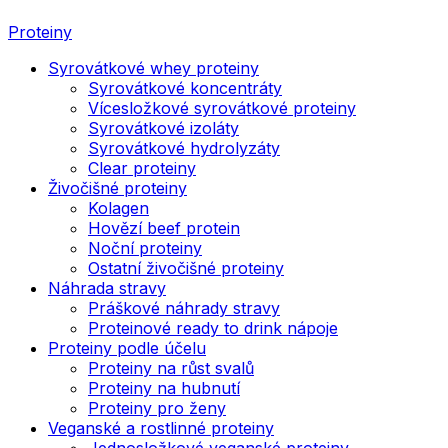
Proteiny
Syrovátkové whey proteiny
Syrovátkové koncentráty
Vícesložkové syrovátkové proteiny
Syrovátkové izoláty
Syrovátkové hydrolyzáty
Clear proteiny
Živočišné proteiny
Kolagen
Hovězí beef protein
Noční proteiny
Ostatní živočišné proteiny
Náhrada stravy
Práškové náhrady stravy
Proteinové ready to drink nápoje
Proteiny podle účelu
Proteiny na růst svalů
Proteiny na hubnutí
Proteiny pro ženy
Veganské a rostlinné proteiny
Jednosložkové veganské proteiny