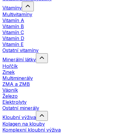
Vitamíny
Multivitamíny
Vitamín A
Vitamín B
Vitamín C
Vitamín D
Vitamín E
Ostatní vitamíny
Minerální látky
Hořčík
Zinek
Multiminerály
ZMA a ZMB
Vápník
Železo
Elektrolyty
Ostatní minerály
Kloubní výživa
Kolagen na klouby
Komplexní kloubní výživa