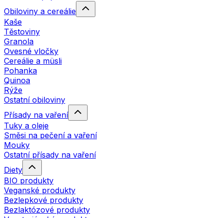
Obiloviny a cereálie
Kaše
Těstoviny
Granola
Ovesné vločky
Cereálie a müsli
Pohanka
Quinoa
Rýže
Ostatní obiloviny
Přísady na vaření
Tuky a oleje
Směsi na pečení a vaření
Mouky
Ostatní přísady na vaření
Diety
BIO produkty
Veganské produkty
Bezlepkové produkty
Bezlaktózové produkty