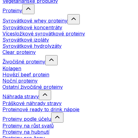
Vegetariánské produkty
Proteiny
Syrovátkové whey proteiny
Syrovátkové koncentráty
Vícesložkové syrovátkové proteiny
Syrovátkové izoláty
Syrovátkové hydrolyzáty
Clear proteiny
Živočišné proteiny
Kolagen
Hovězí beef protein
Noční proteiny
Ostatní živočišné proteiny
Náhrada stravy
Práškové náhrady stravy
Proteinové ready to drink nápoje
Proteiny podle účelu
Proteiny na růst svalů
Proteiny na hubnutí