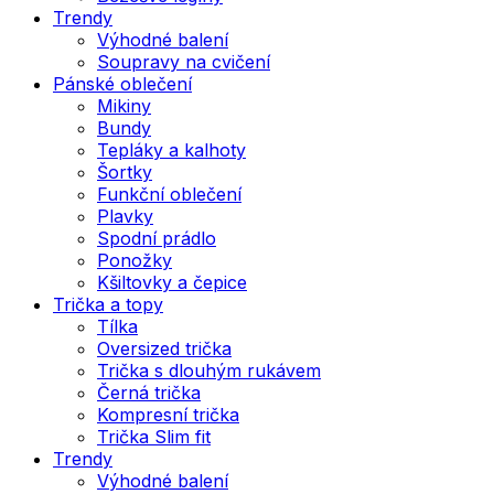
Trendy
Výhodné balení
Soupravy na cvičení
Pánské oblečení
Mikiny
Bundy
Tepláky a kalhoty
Šortky
Funkční oblečení
Plavky
Spodní prádlo
Ponožky
Kšiltovky a čepice
Trička a topy
Tílka
Oversized trička
Trička s dlouhým rukávem
Černá trička
Kompresní trička
Trička Slim fit
Trendy
Výhodné balení