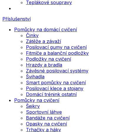
Teplákové soupravy
Příslušenství
Pomůcky na domácí cvičení
Činky
Zátěže a závaží
Posilovací gumy na cvičení
Fitmíče a balanční podložky
Podložky na cvičení
Hrazdy a bradla
Závěsné posilovací systémy
Švihadla
Smart pomůcky na cvičení
Posilovací klece a stojany
Domácí trénink ostatní
Pomůcky na cvičení
Šejkry
Sportovní láhve
Bandáže na cvičení
Opasky na cvičení
Trhačky a háky