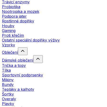
Trávicí enzymy
Probiotika
Nootropika a mozek
Podpora jater
Rostlinné doplňky
Houby
Gaming
Proti křečím
Ostatní speciální doplňky výživy
Vzorky
Oblečení
Dámské oblečení
Trička a topy
Tílka
Sportovní podprsenky
Mikiny
Bundy
Tepláky a kalhoty
Šortky
Overaly
Plavky