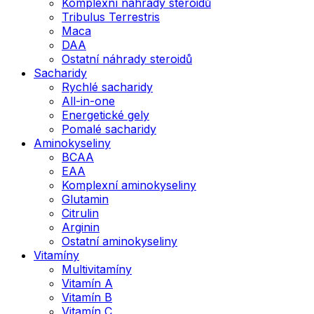
Komplexní náhrady steroidů
Tribulus Terrestris
Maca
DAA
Ostatní náhrady steroidů
Sacharidy
Rychlé sacharidy
All-in-one
Energetické gely
Pomalé sacharidy
Aminokyseliny
BCAA
EAA
Komplexní aminokyseliny
Glutamin
Citrulin
Arginin
Ostatní aminokyseliny
Vitamíny
Multivitamíny
Vitamín A
Vitamín B
Vitamín C