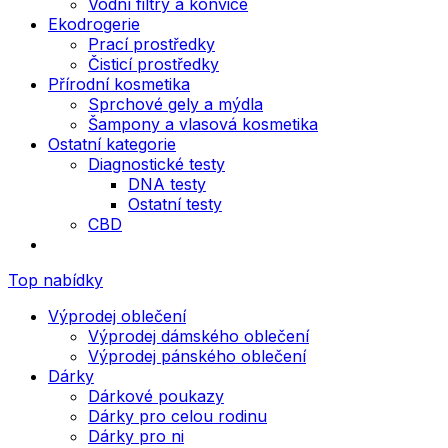
Vodní filtry a konvice
Ekodrogerie
Prací prostředky
Čisticí prostředky
Přírodní kosmetika
Sprchové gely a mýdla
Šampony a vlasová kosmetika
Ostatní kategorie
Diagnostické testy
DNA testy
Ostatní testy
CBD
Top nabídky
Výprodej oblečení
Výprodej dámského oblečení
Výprodej pánského oblečení
Dárky
Dárkové poukazy
Dárky pro celou rodinu
Dárky pro ni