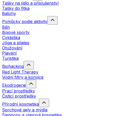
Tašky na jídlo a příslušenství
Tašky do fitka
Batohy
Pomůcky podle aktivity
Běh
Bojové sporty
Cyklistika
Jóga a pilates
Otužování
Plavání
Turistika
Biohacking
Red Light Therapy
Vodní filtry a konvice
Ekodrogerie
Prací prostředky
Čisticí prostředky
Přírodní kosmetika
Sprchové gely a mýdla
Šampony a vlasová kosmetika