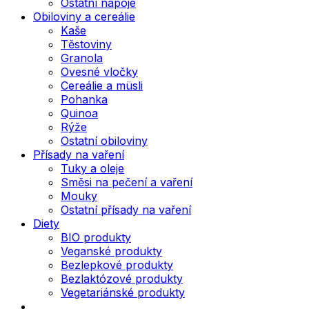
Ostatní nápoje
Obiloviny a cereálie
Kaše
Těstoviny
Granola
Ovesné vločky
Cereálie a müsli
Pohanka
Quinoa
Rýže
Ostatní obiloviny
Přísady na vaření
Tuky a oleje
Směsi na pečení a vaření
Mouky
Ostatní přísady na vaření
Diety
BIO produkty
Veganské produkty
Bezlepkové produkty
Bezlaktózové produkty
Vegetariánské produkty