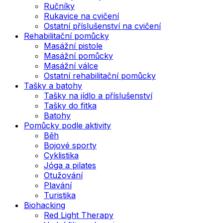
Ručníky
Rukavice na cvičení
Ostatní příslušenství na cvičení
Rehabilitační pomůcky
Masážní pistole
Masážní pomůcky
Masážní válce
Ostatní rehabilitační pomůcky
Tašky a batohy
Tašky na jídlo a příslušenství
Tašky do fitka
Batohy
Pomůcky podle aktivity
Běh
Bojové sporty
Cyklistika
Jóga a pilates
Otužování
Plavání
Turistika
Biohacking
Red Light Therapy