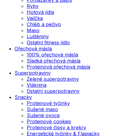
Ryby
Hotová jídla
Vajíčka
Chléb a pečivo
Maso
Luštěniny
Ostatní fitness jídlo
Ořechová másla
100% ořechová másla
Sladká ořechová másla
Proteinová ořechová másla
Superpotraviny
Zelené superpotraviny
Vláknina
Ostatní superpotraviny
Snacky
Proteinové tyčinky
Sušené maso
Sušené ovoce
Proteinové cookies
Proteinové čipsy a krekry
Energetické tyčinky & Flapjacky