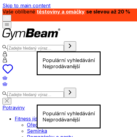
Skip to main content
Vaše oblíbené
těstoviny a omáčky
se slevou až 20 %
Populární vyhledávání
Nejprodávanější
Potraviny
Populární vyhledávání
Fitness jídlo
Nejprodávanější
Ořechy
Semínka
Pomazánky a pasty