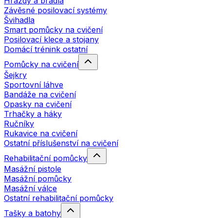
Hrazdy a bradla
Závěsné posilovací systémy
Švihadla
Smart pomůcky na cvičení
Posilovací klece a stojany
Domácí trénink ostatní
Pomůcky na cvičení
Šejkry
Sportovní láhve
Bandáže na cvičení
Opasky na cvičení
Trhačky a háky
Ručníky
Rukavice na cvičení
Ostatní příslušenství na cvičení
Rehabilitační pomůcky
Masážní pistole
Masážní pomůcky
Masážní válce
Ostatní rehabilitační pomůcky
Tašky a batohy