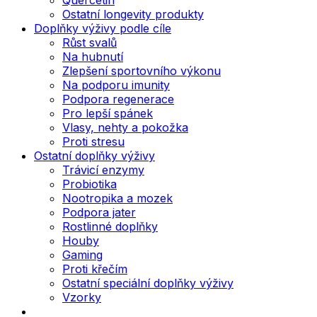
Ostatní longevity produkty
Doplňky výživy podle cíle
Růst svalů
Na hubnutí
Zlepšení sportovního výkonu
Na podporu imunity
Podpora regenerace
Pro lepší spánek
Vlasy, nehty a pokožka
Proti stresu
Ostatní doplňky výživy
Trávicí enzymy
Probiotika
Nootropika a mozek
Podpora jater
Rostlinné doplňky
Houby
Gaming
Proti křečím
Ostatní speciální doplňky výživy
Vzorky