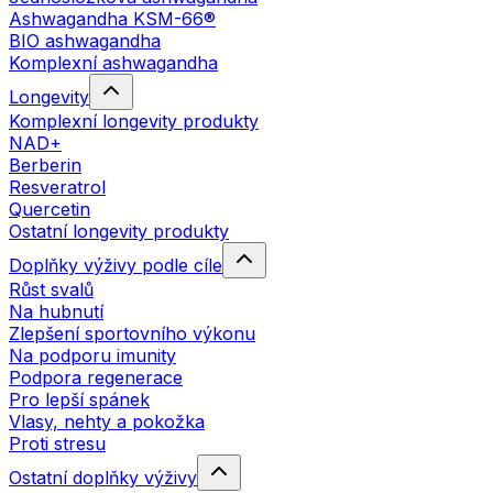
Ashwagandha KSM-66®
BIO ashwagandha
Komplexní ashwagandha
Longevity
Komplexní longevity produkty
NAD+
Berberin
Resveratrol
Quercetin
Ostatní longevity produkty
Doplňky výživy podle cíle
Růst svalů
Na hubnutí
Zlepšení sportovního výkonu
Na podporu imunity
Podpora regenerace
Pro lepší spánek
Vlasy, nehty a pokožka
Proti stresu
Ostatní doplňky výživy