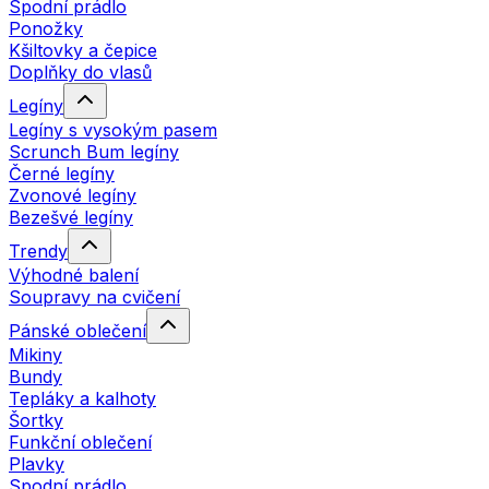
Spodní prádlo
Ponožky
Kšiltovky a čepice
Doplňky do vlasů
Legíny
Legíny s vysokým pasem
Scrunch Bum legíny
Černé legíny
Zvonové legíny
Bezešvé legíny
Trendy
Výhodné balení
Soupravy na cvičení
Pánské oblečení
Mikiny
Bundy
Tepláky a kalhoty
Šortky
Funkční oblečení
Plavky
Spodní prádlo