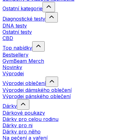
Ostatní kategorie
Diagnostické testy
DNA testy
Ostatní testy
CBD
Top nabídky
Bestsellery
GymBeam Merch
Novinky
Výprodej
Výprodej oblečení
Výprodej dámského oblečení
Výprodej pánského oblečení
Dárky
Dárkové poukazy
Dárky pro celou rodinu
Dárky pro ni
Dárky pro něho
Na pečení a vaření