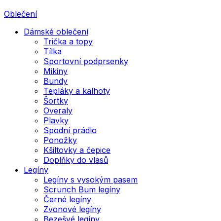
Oblečení
Dámské oblečení
Trička a topy
Tílka
Sportovní podprsenky
Mikiny
Bundy
Tepláky a kalhoty
Šortky
Overaly
Plavky
Spodní prádlo
Ponožky
Kšiltovky a čepice
Doplňky do vlasů
Legíny
Legíny s vysokým pasem
Scrunch Bum legíny
Černé legíny
Zvonové legíny
Bezešvé legíny