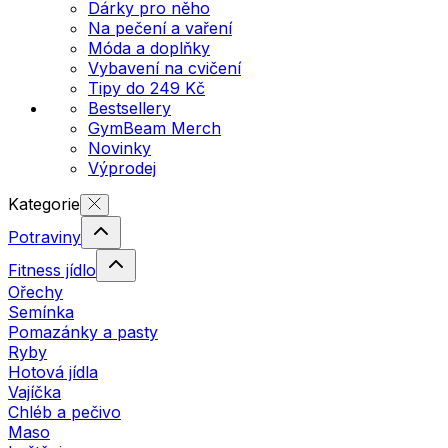
Dárky pro něho
Na pečení a vaření
Móda a doplňky
Vybavení na cvičení
Tipy do 249 Kč
Bestsellery
GymBeam Merch
Novinky
Výprodej
Kategorie
Potraviny
Fitness jídlo
Ořechy
Semínka
Pomazánky a pasty
Ryby
Hotová jídla
Vajíčka
Chléb a pečivo
Maso