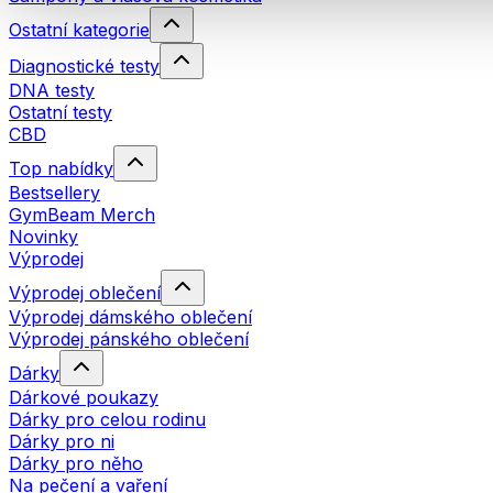
Ostatní kategorie
Diagnostické testy
DNA testy
Ostatní testy
CBD
Top nabídky
Bestsellery
GymBeam Merch
Novinky
Výprodej
Výprodej oblečení
Výprodej dámského oblečení
Výprodej pánského oblečení
Dárky
Dárkové poukazy
Dárky pro celou rodinu
Dárky pro ni
Dárky pro něho
Na pečení a vaření