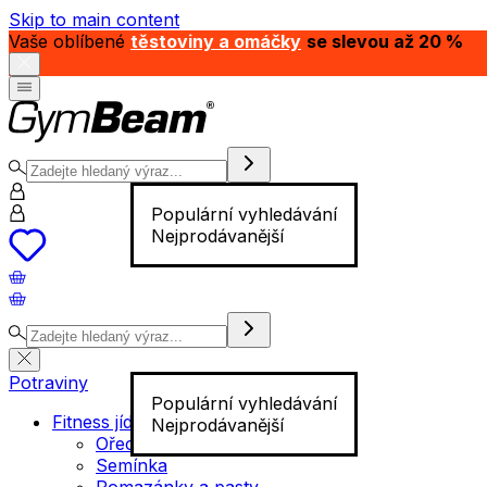
Skip to main content
Vaše oblíbené
těstoviny a omáčky
se slevou až 20 %
Populární vyhledávání
Nejprodávanější
Potraviny
Populární vyhledávání
Fitness jídlo
Nejprodávanější
Ořechy
Semínka
Pomazánky a pasty