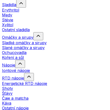
Sladidla
Erythritol
Medy
Stévie
Xylitol
Ostatní sladidla
Omáčky a sirupy
Sladké omáčky a sirupy
Slané omáčky a sirupy
Ochucovadla
Koření a sůl
Nápoje
Iontové nápoje
RTD nápoje
Energetické RTD nápoje
Shoty
Šťávy
Čaje a matcha
Káva
Ostatní nápoje