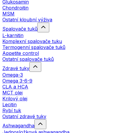
Glukosamin
Chondroitin
MSM
Ostatní kloubní výživa
Spalovače tuků
L-karnitin
Komplexní spalovače tuku
Termogenní spalovače tuků
Appetite control
Ostatní spalovače tuků
Zdravé tuky
Omega-3
Omega 3-6-9
CLA a HCA
MCT olej
Krilový olej
Lecitin
Rybí tuk
Ostatní zdravé tuky
Ashwagandha
Jednosložková ashwagandha