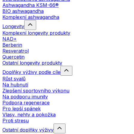
Ashwagandha KSM-66®
BIO ashwagandha
Komplexní ashwagandha
Longevity
Komplexní longevity produkty
NAD+
Berberin
Resveratrol
Quercetin
Ostatní longevity produkty
Doplňky výživy podle cíle
Růst svalů
Na hubnutí
Zlepšení sportovního výkonu
Na podporu imunity
Podpora regenerace
Pro lepší spánek
Vlasy, nehty a pokožka
Proti stresu
Ostatní doplňky výživy