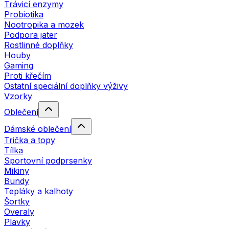
Trávicí enzymy
Probiotika
Nootropika a mozek
Podpora jater
Rostlinné doplňky
Houby
Gaming
Proti křečím
Ostatní speciální doplňky výživy
Vzorky
Oblečení
Dámské oblečení
Trička a topy
Tílka
Sportovní podprsenky
Mikiny
Bundy
Tepláky a kalhoty
Šortky
Overaly
Plavky