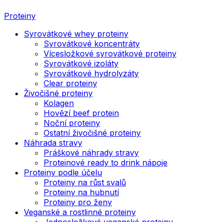
Proteiny
Syrovátkové whey proteiny
Syrovátkové koncentráty
Vícesložkové syrovátkové proteiny
Syrovátkové izoláty
Syrovátkové hydrolyzáty
Clear proteiny
Živočišné proteiny
Kolagen
Hovězí beef protein
Noční proteiny
Ostatní živočišné proteiny
Náhrada stravy
Práškové náhrady stravy
Proteinové ready to drink nápoje
Proteiny podle účelu
Proteiny na růst svalů
Proteiny na hubnutí
Proteiny pro ženy
Veganské a rostlinné proteiny
Jednosložkové veganské proteiny