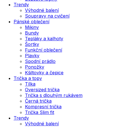
Trendy
Výhodné balení
Soupravy na cvičení
Pánské oblečení
Mikiny
Bundy
Tepláky a kalhoty
Šortky
Funkční oblečení
Plavky
Spodní prádlo
Ponožky
Kšiltovky a čepice
Trička a topy
Tílka
Oversized trička
Trička s dlouhým rukávem
Černá trička
Kompresní trička
Trička Slim fit
Trendy
Výhodné balení