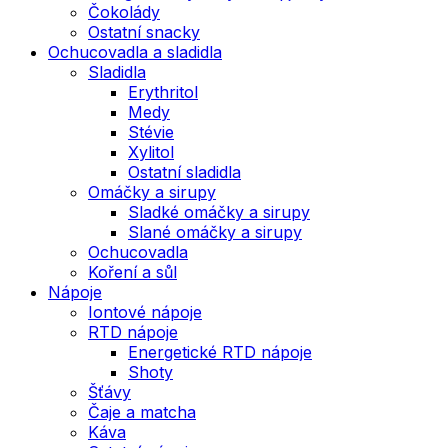
Čokolády
Ostatní snacky
Ochucovadla a sladidla
Sladidla
Erythritol
Medy
Stévie
Xylitol
Ostatní sladidla
Omáčky a sirupy
Sladké omáčky a sirupy
Slané omáčky a sirupy
Ochucovadla
Koření a sůl
Nápoje
Iontové nápoje
RTD nápoje
Energetické RTD nápoje
Shoty
Šťávy
Čaje a matcha
Káva