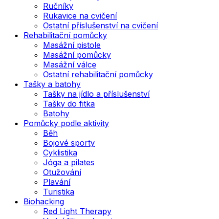
Ručníky
Rukavice na cvičení
Ostatní příslušenství na cvičení
Rehabilitační pomůcky
Masážní pistole
Masážní pomůcky
Masážní válce
Ostatní rehabilitační pomůcky
Tašky a batohy
Tašky na jídlo a příslušenství
Tašky do fitka
Batohy
Pomůcky podle aktivity
Běh
Bojové sporty
Cyklistika
Jóga a pilates
Otužování
Plavání
Turistika
Biohacking
Red Light Therapy