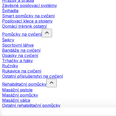
Hrazdy a bradla
Závěsné posilovací systémy
Švihadla
Smart pomůcky na cvičení
Posilovací klece a stojany
Domácí trénink ostatní
Pomůcky na cvičení
Šejkry
Sportovní láhve
Bandáže na cvičení
Opasky na cvičení
Trhačky a háky
Ručníky
Rukavice na cvičení
Ostatní příslušenství na cvičení
Rehabilitační pomůcky
Masážní pistole
Masážní pomůcky
Masážní válce
Ostatní rehabilitační pomůcky
Tašky a batohy