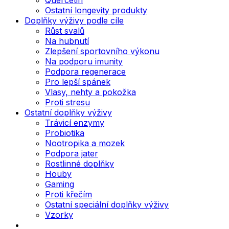
Ostatní longevity produkty
Doplňky výživy podle cíle
Růst svalů
Na hubnutí
Zlepšení sportovního výkonu
Na podporu imunity
Podpora regenerace
Pro lepší spánek
Vlasy, nehty a pokožka
Proti stresu
Ostatní doplňky výživy
Trávicí enzymy
Probiotika
Nootropika a mozek
Podpora jater
Rostlinné doplňky
Houby
Gaming
Proti křečím
Ostatní speciální doplňky výživy
Vzorky