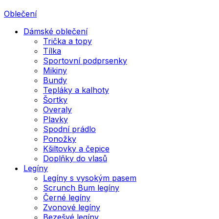
Oblečení
Dámské oblečení
Trička a topy
Tílka
Sportovní podprsenky
Mikiny
Bundy
Tepláky a kalhoty
Šortky
Overaly
Plavky
Spodní prádlo
Ponožky
Kšiltovky a čepice
Doplňky do vlasů
Legíny
Legíny s vysokým pasem
Scrunch Bum legíny
Černé legíny
Zvonové legíny
Bezešvé legíny