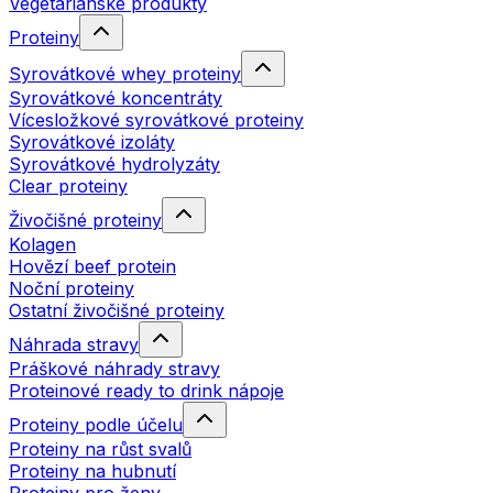
Vegetariánské produkty
Proteiny
Syrovátkové whey proteiny
Syrovátkové koncentráty
Vícesložkové syrovátkové proteiny
Syrovátkové izoláty
Syrovátkové hydrolyzáty
Clear proteiny
Živočišné proteiny
Kolagen
Hovězí beef protein
Noční proteiny
Ostatní živočišné proteiny
Náhrada stravy
Práškové náhrady stravy
Proteinové ready to drink nápoje
Proteiny podle účelu
Proteiny na růst svalů
Proteiny na hubnutí