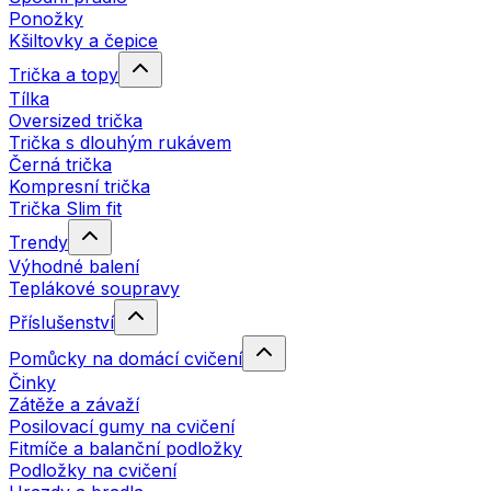
Ponožky
Kšiltovky a čepice
Trička a topy
Tílka
Oversized trička
Trička s dlouhým rukávem
Černá trička
Kompresní trička
Trička Slim fit
Trendy
Výhodné balení
Teplákové soupravy
Příslušenství
Pomůcky na domácí cvičení
Činky
Zátěže a závaží
Posilovací gumy na cvičení
Fitmíče a balanční podložky
Podložky na cvičení