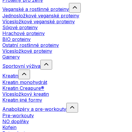
Proteiny pro ženy
Veganské a rostlinné proteiny
Jednosložkové veganské proteiny
Vícesložkové veganské proteiny
Sójové proteiny
Hrachové proteiny
BIO proteiny
Ostatní rostlinné proteiny
Vícesložkové proteiny
Gainery
Sportovní výživa
Kreatin
Kreatin monohydrát
Kreatin Creapure®
Vícesložkový kreatin
Kreatin jiné formy
Anabolizéry a pre-workouty
Pre-workouty
NO doplňky
Kofein