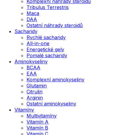
Komplexní náhrady steroidů
Tribulus Terrestris
Maca
DAA
Ostatní náhrady steroidů
Sacharidy
Rychlé sacharidy
All-in-one
Energetické gely
Pomalé sacharidy
Aminokyseliny
BCAA
EAA
Komplexní aminokyseliny
Glutamin
Citrulin
Arginin
Ostatní aminokyseliny
Vitamíny
Multivitamíny
Vitamín A
Vitamín B
Vitamín C