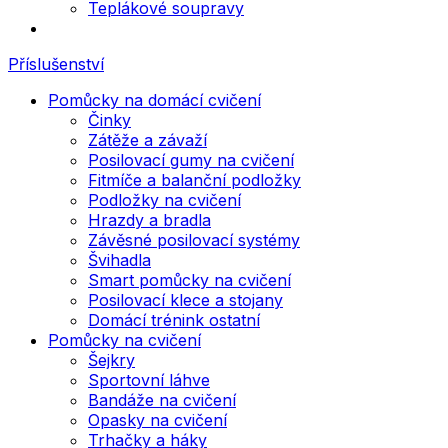
Teplákové soupravy
Příslušenství
Pomůcky na domácí cvičení
Činky
Zátěže a závaží
Posilovací gumy na cvičení
Fitmíče a balanční podložky
Podložky na cvičení
Hrazdy a bradla
Závěsné posilovací systémy
Švihadla
Smart pomůcky na cvičení
Posilovací klece a stojany
Domácí trénink ostatní
Pomůcky na cvičení
Šejkry
Sportovní láhve
Bandáže na cvičení
Opasky na cvičení
Trhačky a háky