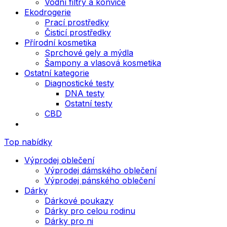
Vodní filtry a konvice
Ekodrogerie
Prací prostředky
Čisticí prostředky
Přírodní kosmetika
Sprchové gely a mýdla
Šampony a vlasová kosmetika
Ostatní kategorie
Diagnostické testy
DNA testy
Ostatní testy
CBD
Top nabídky
Výprodej oblečení
Výprodej dámského oblečení
Výprodej pánského oblečení
Dárky
Dárkové poukazy
Dárky pro celou rodinu
Dárky pro ni