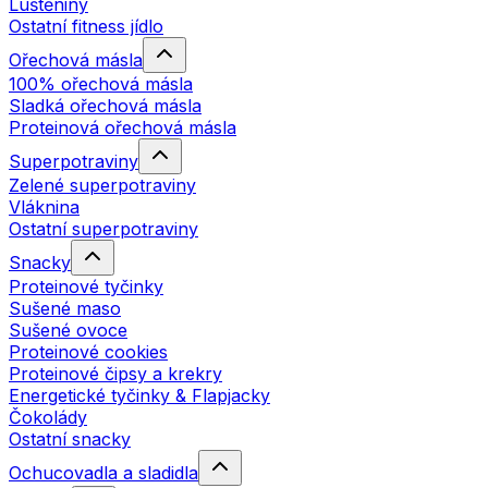
Luštěniny
Ostatní fitness jídlo
Ořechová másla
100% ořechová másla
Sladká ořechová másla
Proteinová ořechová másla
Superpotraviny
Zelené superpotraviny
Vláknina
Ostatní superpotraviny
Snacky
Proteinové tyčinky
Sušené maso
Sušené ovoce
Proteinové cookies
Proteinové čipsy a krekry
Energetické tyčinky & Flapjacky
Čokolády
Ostatní snacky
Ochucovadla a sladidla