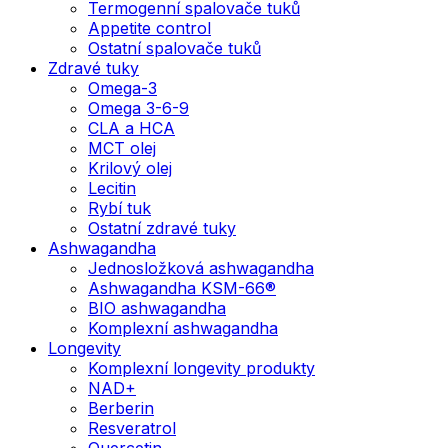
Termogenní spalovače tuků
Appetite control
Ostatní spalovače tuků
Zdravé tuky
Omega-3
Omega 3-6-9
CLA a HCA
MCT olej
Krilový olej
Lecitin
Rybí tuk
Ostatní zdravé tuky
Ashwagandha
Jednosložková ashwagandha
Ashwagandha KSM-66®
BIO ashwagandha
Komplexní ashwagandha
Longevity
Komplexní longevity produkty
NAD+
Berberin
Resveratrol
Quercetin