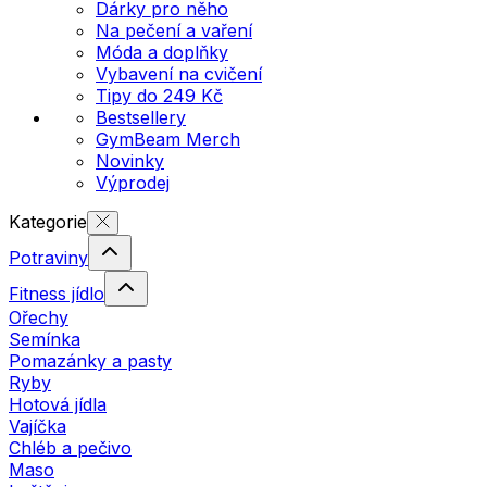
Dárky pro něho
Na pečení a vaření
Móda a doplňky
Vybavení na cvičení
Tipy do 249 Kč
Bestsellery
GymBeam Merch
Novinky
Výprodej
Kategorie
Potraviny
Fitness jídlo
Ořechy
Semínka
Pomazánky a pasty
Ryby
Hotová jídla
Vajíčka
Chléb a pečivo
Maso