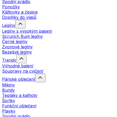
Spodní prádlo
Ponožky
Kšiltovky a čepice
Doplňky do vlasů
Legíny
Legíny s vysokým pasem
Scrunch Bum legíny
Černé legíny
Zvonové legíny
Bezešvé legíny
Trendy
Výhodné balení
Soupravy na cvičení
Pánské oblečení
Mikiny
Bundy
Tepláky a kalhoty
Šortky
Funkční oblečení
Plavky
Spodní prádlo