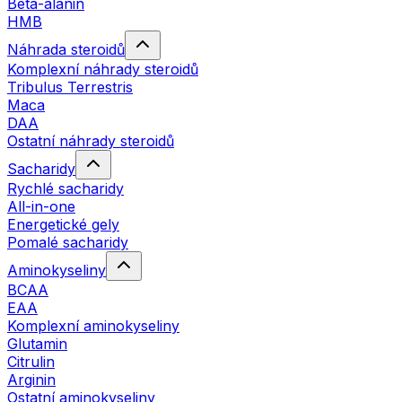
Beta-alanin
HMB
Náhrada steroidů
Komplexní náhrady steroidů
Tribulus Terrestris
Maca
DAA
Ostatní náhrady steroidů
Sacharidy
Rychlé sacharidy
All-in-one
Energetické gely
Pomalé sacharidy
Aminokyseliny
BCAA
EAA
Komplexní aminokyseliny
Glutamin
Citrulin
Arginin
Ostatní aminokyseliny