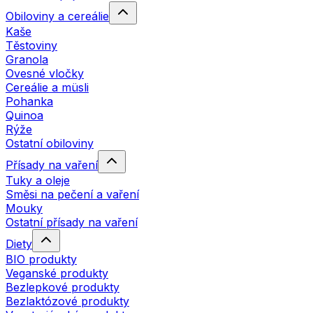
Obiloviny a cereálie
Kaše
Těstoviny
Granola
Ovesné vločky
Cereálie a müsli
Pohanka
Quinoa
Rýže
Ostatní obiloviny
Přísady na vaření
Tuky a oleje
Směsi na pečení a vaření
Mouky
Ostatní přísady na vaření
Diety
BIO produkty
Veganské produkty
Bezlepkové produkty
Bezlaktózové produkty