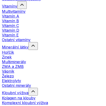
Vitamíny
Multivitamíny
Vitamín A
Vitamín B
Vitamín C
Vitamín D
Vitamín E
Ostatní vitamíny
Minerální látky
Hořčík
Zinek
Multiminerály
ZMA a ZMB
Vápník
Železo
Elektrolyty
Ostatní minerály
Kloubní výživa
Kolagen na klouby
Komplexní kloubní výživa