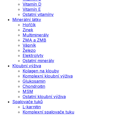
Vitamín D
Vitamín E
Ostatní vitamíny
Minerální látky
Hořčík
Zinek
Multiminerály
ZMA a ZMB
Vápník
Železo
Elektrolyty
Ostatní minerály
Kloubní výživa
Kolagen na klouby
Komplexní kloubní výživa
Glukosamin
Chondroitin
MSM
Ostatní kloubní výživa
Spalovače tuků
L-karnitin
Komplexní spalovače tuku