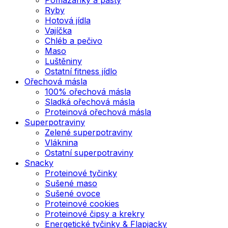
Ryby
Hotová jídla
Vajíčka
Chléb a pečivo
Maso
Luštěniny
Ostatní fitness jídlo
Ořechová másla
100% ořechová másla
Sladká ořechová másla
Proteinová ořechová másla
Superpotraviny
Zelené superpotraviny
Vláknina
Ostatní superpotraviny
Snacky
Proteinové tyčinky
Sušené maso
Sušené ovoce
Proteinové cookies
Proteinové čipsy a krekry
Energetické tyčinky & Flapjacky