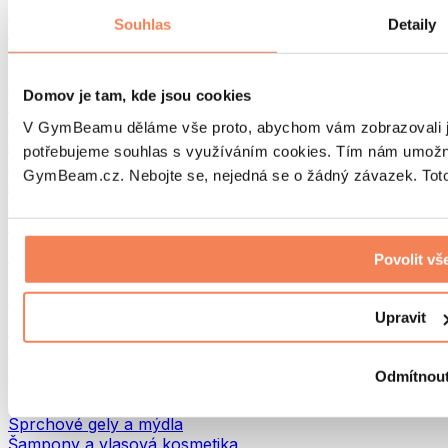
Tašky na jídlo a příslušenství
Souhlas
Detaily
Tašky do fitka
Batohy
Pomůcky podle aktivity
Domov je tam, kde jsou cookies
Běh
Bojové sporty
V GymBeamu děláme vše proto, abychom vám zobrazovali je
Cyklistika
potřebujeme souhlas s využíváním cookies. Tím nám umožní
Jóga a pilates
GymBeam.cz. Nebojte se, nejedná se o žádný závazek. Toto 
Otužování
Plavání
Turistika
Biohacking
Povolit vš
Red Light Therapy
Vodní filtry a konvice
Upravit
Ekodrogerie
Prací prostředky
Čisticí prostředky
Odmítnou
Přírodní kosmetika
Sprchové gely a mýdla
Šampony a vlasová kosmetika