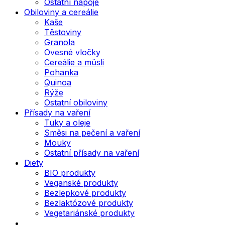
Ostatní nápoje
Obiloviny a cereálie
Kaše
Těstoviny
Granola
Ovesné vločky
Cereálie a müsli
Pohanka
Quinoa
Rýže
Ostatní obiloviny
Přísady na vaření
Tuky a oleje
Směsi na pečení a vaření
Mouky
Ostatní přísady na vaření
Diety
BIO produkty
Veganské produkty
Bezlepkové produkty
Bezlaktózové produkty
Vegetariánské produkty