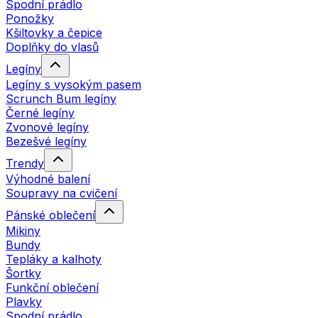
Spodní prádlo
Ponožky
Kšiltovky a čepice
Doplňky do vlasů
Legíny
Legíny s vysokým pasem
Scrunch Bum legíny
Černé legíny
Zvonové legíny
Bezešvé legíny
Trendy
Výhodné balení
Soupravy na cvičení
Pánské oblečení
Mikiny
Bundy
Tepláky a kalhoty
Šortky
Funkční oblečení
Plavky
Spodní prádlo