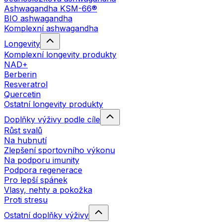
Ashwagandha KSM-66®
BIO ashwagandha
Komplexní ashwagandha
Longevity
Komplexní longevity produkty
NAD+
Berberin
Resveratrol
Quercetin
Ostatní longevity produkty
Doplňky výživy podle cíle
Růst svalů
Na hubnutí
Zlepšení sportovního výkonu
Na podporu imunity
Podpora regenerace
Pro lepší spánek
Vlasy, nehty a pokožka
Proti stresu
Ostatní doplňky výživy