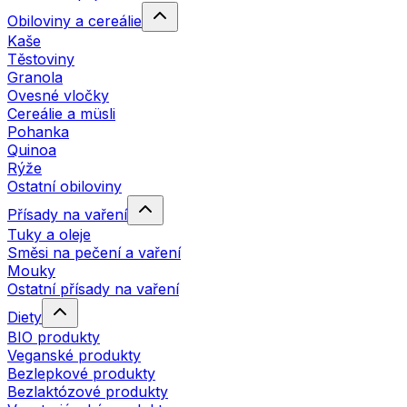
Obiloviny a cereálie
Kaše
Těstoviny
Granola
Ovesné vločky
Cereálie a müsli
Pohanka
Quinoa
Rýže
Ostatní obiloviny
Přísady na vaření
Tuky a oleje
Směsi na pečení a vaření
Mouky
Ostatní přísady na vaření
Diety
BIO produkty
Veganské produkty
Bezlepkové produkty
Bezlaktózové produkty