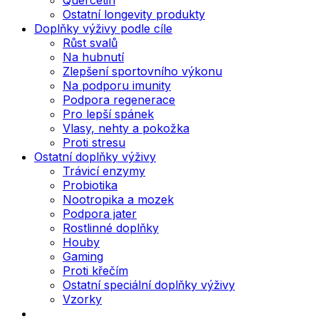
Ostatní longevity produkty
Doplňky výživy podle cíle
Růst svalů
Na hubnutí
Zlepšení sportovního výkonu
Na podporu imunity
Podpora regenerace
Pro lepší spánek
Vlasy, nehty a pokožka
Proti stresu
Ostatní doplňky výživy
Trávicí enzymy
Probiotika
Nootropika a mozek
Podpora jater
Rostlinné doplňky
Houby
Gaming
Proti křečím
Ostatní speciální doplňky výživy
Vzorky