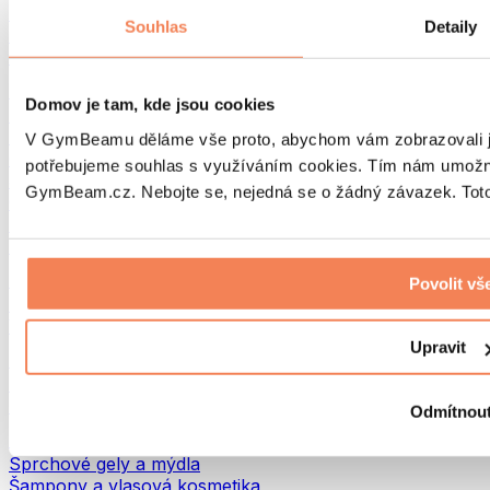
Tašky na jídlo a příslušenství
Souhlas
Detaily
Tašky do fitka
Batohy
Pomůcky podle aktivity
Domov je tam, kde jsou cookies
Běh
Bojové sporty
V GymBeamu děláme vše proto, abychom vám zobrazovali je
Cyklistika
potřebujeme souhlas s využíváním cookies. Tím nám umožní
Jóga a pilates
GymBeam.cz. Nebojte se, nejedná se o žádný závazek. Toto 
Otužování
Plavání
Turistika
Biohacking
Povolit vš
Red Light Therapy
Vodní filtry a konvice
Upravit
Ekodrogerie
Prací prostředky
Čisticí prostředky
Odmítnou
Přírodní kosmetika
Sprchové gely a mýdla
Šampony a vlasová kosmetika