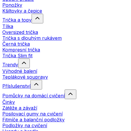
Ponožky
Kšiltovky a čepice
Trička a topy
Tílka
Oversized trička
Trička s dlouhým rukávem
Černá trička
Kompresní trička
Trička Slim fit
Trendy
Výhodné balení
Teplákové soupravy
Příslušenství
Pomůcky na domácí cvičení
Činky
Zátěže a závaží
Posilovací gumy na cvičení
Fitmíče a balanční podložky
Podložky na cvičení