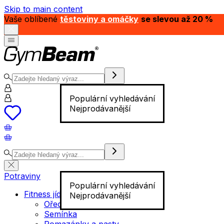
Skip to main content
Vaše oblíbené
těstoviny a omáčky
se slevou až 20 %
Populární vyhledávání
Nejprodávanější
Potraviny
Populární vyhledávání
Fitness jídlo
Nejprodávanější
Ořechy
Semínka
Pomazánky a pasty