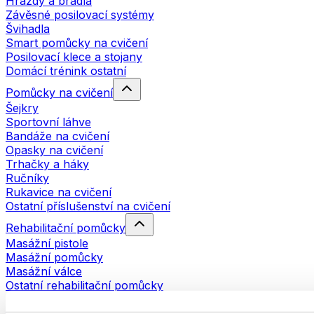
Hrazdy a bradla
Závěsné posilovací systémy
Švihadla
Smart pomůcky na cvičení
Posilovací klece a stojany
Domácí trénink ostatní
Pomůcky na cvičení
Šejkry
Sportovní láhve
Bandáže na cvičení
Opasky na cvičení
Trhačky a háky
Ručníky
Rukavice na cvičení
Ostatní příslušenství na cvičení
Rehabilitační pomůcky
Masážní pistole
Masážní pomůcky
Masážní válce
Ostatní rehabilitační pomůcky
Tašky a batohy