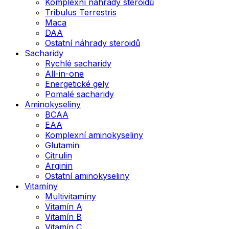
Komplexní náhrady steroidů
Tribulus Terrestris
Maca
DAA
Ostatní náhrady steroidů
Sacharidy
Rychlé sacharidy
All-in-one
Energetické gely
Pomalé sacharidy
Aminokyseliny
BCAA
EAA
Komplexní aminokyseliny
Glutamin
Citrulin
Arginin
Ostatní aminokyseliny
Vitamíny
Multivitamíny
Vitamín A
Vitamín B
Vitamín C