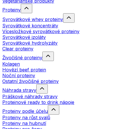
Vegetariánské produkty
Proteiny
Syrovátkové whey proteiny
Syrovátkové koncentráty
Vícesložkové syrovátkové proteiny
Syrovátkové izoláty
Syrovátkové hydrolyzáty
Clear proteiny
Živočišné proteiny
Kolagen
Hovězí beef protein
Noční proteiny
Ostatní živočišné proteiny
Náhrada stravy
Práškové náhrady stravy
Proteinové ready to drink nápoje
Proteiny podle účelu
Proteiny na růst svalů
Proteiny na hubnutí