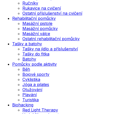
Ručníky
Rukavice na cvičení
Ostatní příslušenství na cvičení
Rehabilitační pomůcky
Masážní pistole
Masážní pomůcky
Masážní válce
Ostatní rehabilitační pomůcky
Tašky a batohy
Tašky na jídlo a příslušenství
Tašky do fitka
Batohy
Pomůcky podle aktivity
Běh
Bojové sporty
Cyklistika
Jóga a pilates
Otužování
Plavání
Turistika
Biohacking
Red Light Therapy