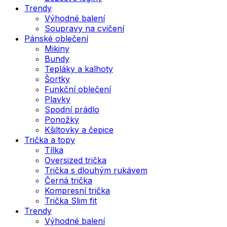
Trendy
Výhodné balení
Soupravy na cvičení
Pánské oblečení
Mikiny
Bundy
Tepláky a kalhoty
Šortky
Funkční oblečení
Plavky
Spodní prádlo
Ponožky
Kšiltovky a čepice
Trička a topy
Tílka
Oversized trička
Trička s dlouhým rukávem
Černá trička
Kompresní trička
Trička Slim fit
Trendy
Výhodné balení