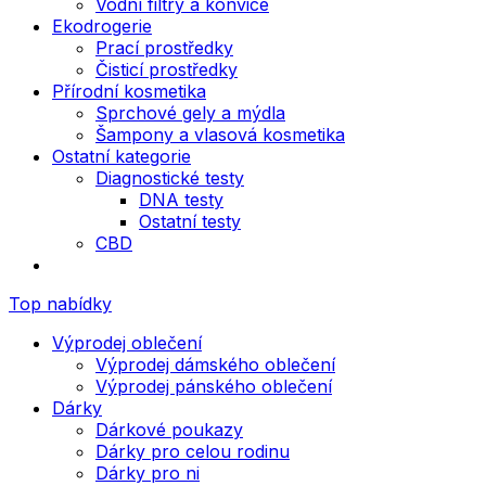
Vodní filtry a konvice
Ekodrogerie
Prací prostředky
Čisticí prostředky
Přírodní kosmetika
Sprchové gely a mýdla
Šampony a vlasová kosmetika
Ostatní kategorie
Diagnostické testy
DNA testy
Ostatní testy
CBD
Top nabídky
Výprodej oblečení
Výprodej dámského oblečení
Výprodej pánského oblečení
Dárky
Dárkové poukazy
Dárky pro celou rodinu
Dárky pro ni