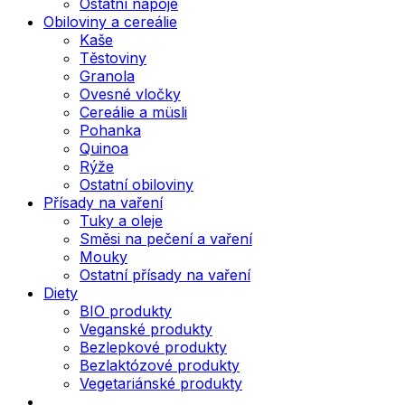
Ostatní nápoje
Obiloviny a cereálie
Kaše
Těstoviny
Granola
Ovesné vločky
Cereálie a müsli
Pohanka
Quinoa
Rýže
Ostatní obiloviny
Přísady na vaření
Tuky a oleje
Směsi na pečení a vaření
Mouky
Ostatní přísady na vaření
Diety
BIO produkty
Veganské produkty
Bezlepkové produkty
Bezlaktózové produkty
Vegetariánské produkty