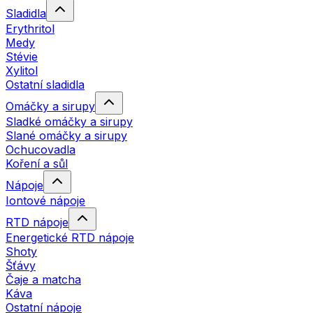
Sladidla
Erythritol
Medy
Stévie
Xylitol
Ostatní sladidla
Omáčky a sirupy
Sladké omáčky a sirupy
Slané omáčky a sirupy
Ochucovadla
Koření a sůl
Nápoje
Iontové nápoje
RTD nápoje
Energetické RTD nápoje
Shoty
Šťávy
Čaje a matcha
Káva
Ostatní nápoje