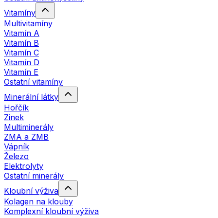
Vitamíny
Multivitamíny
Vitamín A
Vitamín B
Vitamín C
Vitamín D
Vitamín E
Ostatní vitamíny
Minerální látky
Hořčík
Zinek
Multiminerály
ZMA a ZMB
Vápník
Železo
Elektrolyty
Ostatní minerály
Kloubní výživa
Kolagen na klouby
Komplexní kloubní výživa