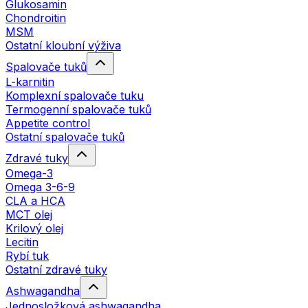
Glukosamin
Chondroitin
MSM
Ostatní kloubní výživa
Spalovače tuků
L-karnitin
Komplexní spalovače tuku
Termogenní spalovače tuků
Appetite control
Ostatní spalovače tuků
Zdravé tuky
Omega-3
Omega 3-6-9
CLA a HCA
MCT olej
Krilový olej
Lecitin
Rybí tuk
Ostatní zdravé tuky
Ashwagandha
Jednosložková ashwagandha