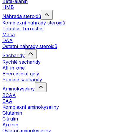
Beta-alanin
HMB
Náhrada steroidů
Komplexní náhrady steroidů
Tribulus Terrestris
Maca
DAA
Ostatní náhrady steroidů
Sacharidy
Rychlé sacharidy
All-in-one
Energetické gely
Pomalé sacharidy
Aminokyseliny
BCAA
EAA
Komplexní aminokyseliny
Glutamin
Citrulin
Arginin
Ostatní aminokyseliny