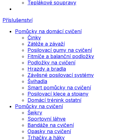
Teplákové soupravy
Příslušenství
Pomůcky na domácí cvičení
Činky
Zátěže a závaží
Posilovací gumy na cvičení
Fitmíče a balanční podložky
Podložky na cvičení
Hrazdy a bradla
Závěsné posilovací systémy
Švihadla
Smart pomůcky na cvičení
Posilovací klece a stojany
Domácí trénink ostatní
Pomůcky na cvičení
Šejkry
Sportovní láhve
Bandáže na cvičení
Opasky na cvičení
Trhačky a háky