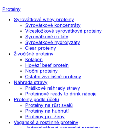
Proteiny
Syrovátkové whey proteiny
Syrovátkové koncentráty
Vícesložkové syrovátkové proteiny
Syrovátkové izoláty
Syrovátkové hydrolyzáty
Clear proteiny
Živočišné proteiny
Kolagen
Hovězí beef protein
Noční proteiny
Ostatní živočišné proteiny
Náhrada stravy
Práškové náhrady stravy
Proteinové ready to drink nápoje
Proteiny podle účelu
Proteiny na růst svalů
Proteiny na hubnutí
Proteiny pro ženy
Veganské a rostlinné proteiny
Jednosložkové veganské proteiny