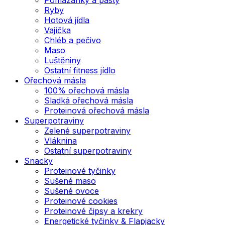
Ryby
Hotová jídla
Vajíčka
Chléb a pečivo
Maso
Luštěniny
Ostatní fitness jídlo
Ořechová másla
100% ořechová másla
Sladká ořechová másla
Proteinová ořechová másla
Superpotraviny
Zelené superpotraviny
Vláknina
Ostatní superpotraviny
Snacky
Proteinové tyčinky
Sušené maso
Sušené ovoce
Proteinové cookies
Proteinové čipsy a krekry
Energetické tyčinky & Flapjacky