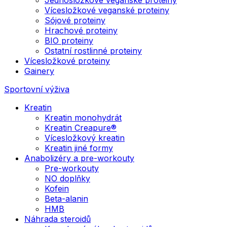
Vícesložkové veganské proteiny
Sójové proteiny
Hrachové proteiny
BIO proteiny
Ostatní rostlinné proteiny
Vícesložkové proteiny
Gainery
Sportovní výživa
Kreatin
Kreatin monohydrát
Kreatin Creapure®
Vícesložkový kreatin
Kreatin jiné formy
Anabolizéry a pre-workouty
Pre-workouty
NO doplňky
Kofein
Beta-alanin
HMB
Náhrada steroidů