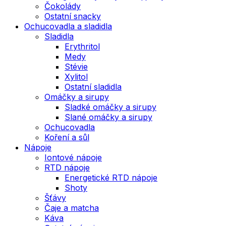
Čokolády
Ostatní snacky
Ochucovadla a sladidla
Sladidla
Erythritol
Medy
Stévie
Xylitol
Ostatní sladidla
Omáčky a sirupy
Sladké omáčky a sirupy
Slané omáčky a sirupy
Ochucovadla
Koření a sůl
Nápoje
Iontové nápoje
RTD nápoje
Energetické RTD nápoje
Shoty
Šťávy
Čaje a matcha
Káva