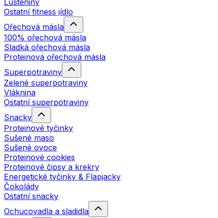
Luštěniny
Ostatní fitness jídlo
Ořechová másla
100% ořechová másla
Sladká ořechová másla
Proteinová ořechová másla
Superpotraviny
Zelené superpotraviny
Vláknina
Ostatní superpotraviny
Snacky
Proteinové tyčinky
Sušené maso
Sušené ovoce
Proteinové cookies
Proteinové čipsy a krekry
Energetické tyčinky & Flapjacky
Čokolády
Ostatní snacky
Ochucovadla a sladidla