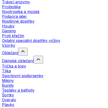
Trávicí enzymy
Probiotika
Nootropika a mozek
Podpora jater
Rostlinné doplňky
Houby
Gaming
Proti křečím
Ostatní speciální doplňky výživy
Vzorky
Oblečení
Dámské oblečení
Trička a topy
Tílka
Sportovní podprsenky
Mikiny
Bundy
Tepláky a kalhoty
Šortky
Overaly
Plavky