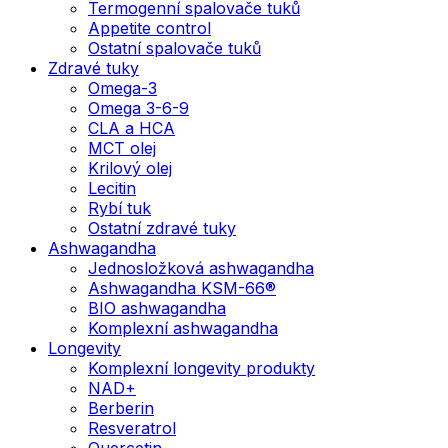
Termogenní spalovače tuků
Appetite control
Ostatní spalovače tuků
Zdravé tuky
Omega-3
Omega 3-6-9
CLA a HCA
MCT olej
Krilový olej
Lecitin
Rybí tuk
Ostatní zdravé tuky
Ashwagandha
Jednosložková ashwagandha
Ashwagandha KSM-66®
BIO ashwagandha
Komplexní ashwagandha
Longevity
Komplexní longevity produkty
NAD+
Berberin
Resveratrol
Quercetin