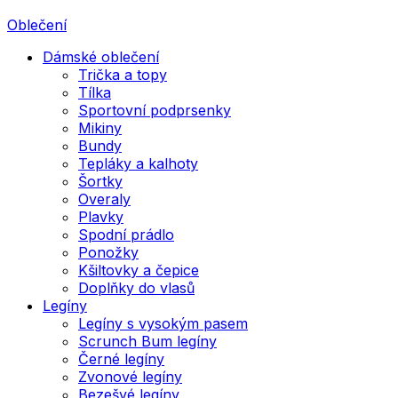
Oblečení
Dámské oblečení
Trička a topy
Tílka
Sportovní podprsenky
Mikiny
Bundy
Tepláky a kalhoty
Šortky
Overaly
Plavky
Spodní prádlo
Ponožky
Kšiltovky a čepice
Doplňky do vlasů
Legíny
Legíny s vysokým pasem
Scrunch Bum legíny
Černé legíny
Zvonové legíny
Bezešvé legíny