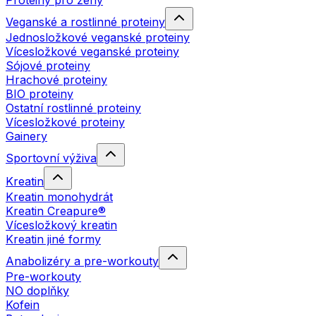
Proteiny pro ženy
Veganské a rostlinné proteiny
Jednosložkové veganské proteiny
Vícesložkové veganské proteiny
Sójové proteiny
Hrachové proteiny
BIO proteiny
Ostatní rostlinné proteiny
Vícesložkové proteiny
Gainery
Sportovní výživa
Kreatin
Kreatin monohydrát
Kreatin Creapure®
Vícesložkový kreatin
Kreatin jiné formy
Anabolizéry a pre-workouty
Pre-workouty
NO doplňky
Kofein