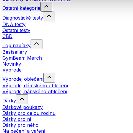
Ostatní kategorie
Diagnostické testy
DNA testy
Ostatní testy
CBD
Top nabídky
Bestsellery
GymBeam Merch
Novinky
Výprodej
Výprodej oblečení
Výprodej dámského oblečení
Výprodej pánského oblečení
Dárky
Dárkové poukazy
Dárky pro celou rodinu
Dárky pro ni
Dárky pro něho
Na pečení a vaření