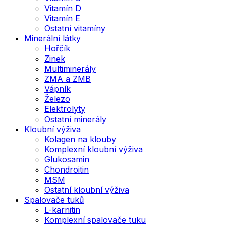
Vitamín D
Vitamín E
Ostatní vitamíny
Minerální látky
Hořčík
Zinek
Multiminerály
ZMA a ZMB
Vápník
Železo
Elektrolyty
Ostatní minerály
Kloubní výživa
Kolagen na klouby
Komplexní kloubní výživa
Glukosamin
Chondroitin
MSM
Ostatní kloubní výživa
Spalovače tuků
L-karnitin
Komplexní spalovače tuku