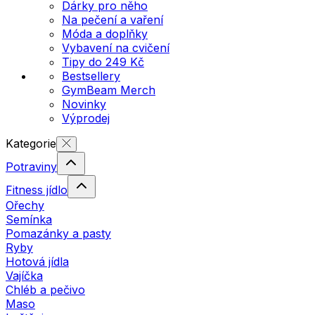
Dárky pro něho
Na pečení a vaření
Móda a doplňky
Vybavení na cvičení
Tipy do 249 Kč
Bestsellery
GymBeam Merch
Novinky
Výprodej
Kategorie
Potraviny
Fitness jídlo
Ořechy
Semínka
Pomazánky a pasty
Ryby
Hotová jídla
Vajíčka
Chléb a pečivo
Maso