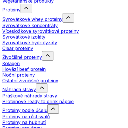
Vegetariánské produkty
Proteiny
Syrovátkové whey proteiny
Syrovátkové koncentráty
Vícesložkové syrovátkové proteiny
Syrovátkové izoláty
Syrovátkové hydrolyzáty
Clear proteiny
Živočišné proteiny
Kolagen
Hovězí beef protein
Noční proteiny
Ostatní živočišné proteiny
Náhrada stravy
Práškové náhrady stravy
Proteinové ready to drink nápoje
Proteiny podle účelu
Proteiny na růst svalů
Proteiny na hubnutí