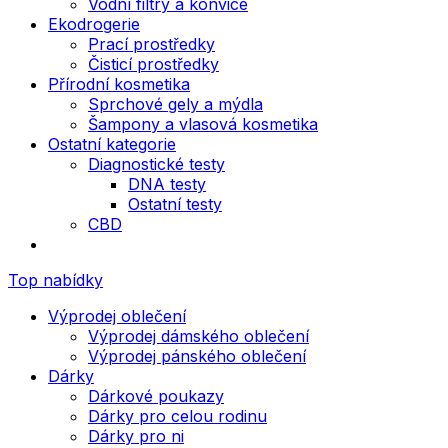
Vodní filtry a konvice
Ekodrogerie
Prací prostředky
Čisticí prostředky
Přírodní kosmetika
Sprchové gely a mýdla
Šampony a vlasová kosmetika
Ostatní kategorie
Diagnostické testy
DNA testy
Ostatní testy
CBD
Top nabídky
Výprodej oblečení
Výprodej dámského oblečení
Výprodej pánského oblečení
Dárky
Dárkové poukazy
Dárky pro celou rodinu
Dárky pro ni