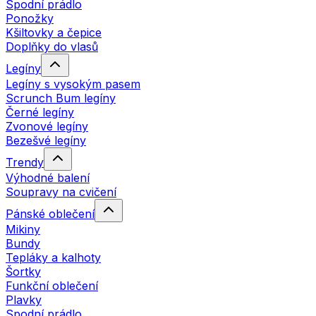
Spodní prádlo
Ponožky
Kšiltovky a čepice
Doplňky do vlasů
Legíny
Legíny s vysokým pasem
Scrunch Bum legíny
Černé legíny
Zvonové legíny
Bezešvé legíny
Trendy
Výhodné balení
Soupravy na cvičení
Pánské oblečení
Mikiny
Bundy
Tepláky a kalhoty
Šortky
Funkční oblečení
Plavky
Spodní prádlo