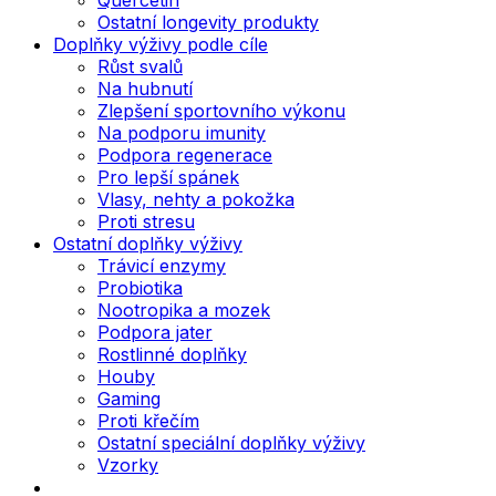
Ostatní longevity produkty
Doplňky výživy podle cíle
Růst svalů
Na hubnutí
Zlepšení sportovního výkonu
Na podporu imunity
Podpora regenerace
Pro lepší spánek
Vlasy, nehty a pokožka
Proti stresu
Ostatní doplňky výživy
Trávicí enzymy
Probiotika
Nootropika a mozek
Podpora jater
Rostlinné doplňky
Houby
Gaming
Proti křečím
Ostatní speciální doplňky výživy
Vzorky