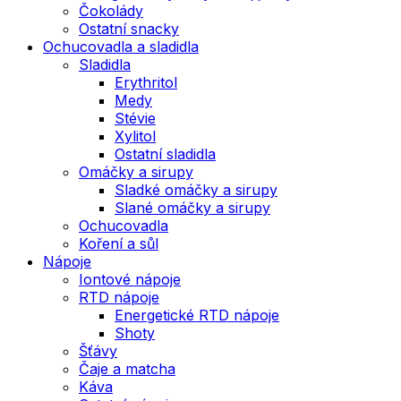
Čokolády
Ostatní snacky
Ochucovadla a sladidla
Sladidla
Erythritol
Medy
Stévie
Xylitol
Ostatní sladidla
Omáčky a sirupy
Sladké omáčky a sirupy
Slané omáčky a sirupy
Ochucovadla
Koření a sůl
Nápoje
Iontové nápoje
RTD nápoje
Energetické RTD nápoje
Shoty
Šťávy
Čaje a matcha
Káva