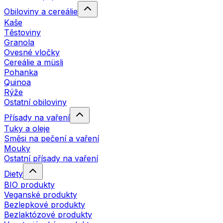
Obiloviny a cereálie
Kaše
Těstoviny
Granola
Ovesné vločky
Cereálie a müsli
Pohanka
Quinoa
Rýže
Ostatní obiloviny
Přísady na vaření
Tuky a oleje
Směsi na pečení a vaření
Mouky
Ostatní přísady na vaření
Diety
BIO produkty
Veganské produkty
Bezlepkové produkty
Bezlaktózové produkty