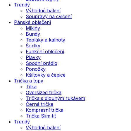
Trendy
Výhodné balení
Soupravy na cvičení
Pánské oblečení
Mikiny
Bundy
Tepláky a kalhoty
Šortky
Funkční oblečení
Plavky
Spodní prádlo
Ponožky
Kšiltovky a čepice
Trička a topy
Tílka
Oversized trička
Trička s dlouhým rukávem
Černá trička
Kompresní trička
Trička Slim fit
Trendy
Výhodné balení