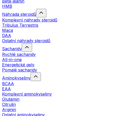
Beta-alanin
HMB
Náhrada steroidů
Komplexní náhrady steroidů
Tribulus Terrestris
Maca
DAA
Ostatní náhrady steroidů
Sacharidy
Rychlé sacharidy
All-in-one
Energetické gely
Pomalé sacharidy
Aminokyseliny
BCAA
EAA
Komplexní aminokyseliny
Glutamin
Citrulin
Arginin
Ostatní aminokyseliny