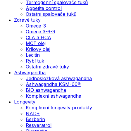
Termogenní spalovače tuků
Appetite control
Ostatní spalovače tuků
Zdravé tuky
Omega-3
Omega 3-6-9
CLA a HCA
MCT olej
Krilový olej
Lecitin
Rybí tuk
Ostatní zdravé tuky
Ashwagandha
Jednosložková ashwagandha
Ashwagandha KSM-66®
BIO ashwagandha
Komplexní ashwagandha
Longevity
Komplexní longevity produkty
NAD+
Berberin
Resveratrol
Quercetin