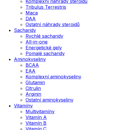
Komplexní náhrady steroidů
Tribulus Terrestris
Maca
DAA
Ostatní náhrady steroidů
Sacharidy
Rychlé sacharidy
All-in-one
Energetické gely
Pomalé sacharidy
Aminokyseliny
BCAA
EAA
Komplexní aminokyseliny
Glutamin
Citrulin
Arginin
Ostatní aminokyseliny
Vitamíny
Multivitamíny
Vitamín A
Vitamín B
Vitamín C