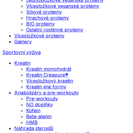
Vícesložkové veganské proteiny
Sójové proteiny
Hrachové proteiny
BIO proteiny
Ostatní rostlinné proteiny
Vícesložkové proteiny
Gainery
Sportovní výživa
Kreatin
Kreatin monohydrát
Kreatin Creapure®
Vícesložkový kreatin
Kreatin jiné formy
Anabolizéry a pre-workouty
Pre-workouty
NO doplňky
Kofein
Beta-alanin
HMB
Náhrada steroidů