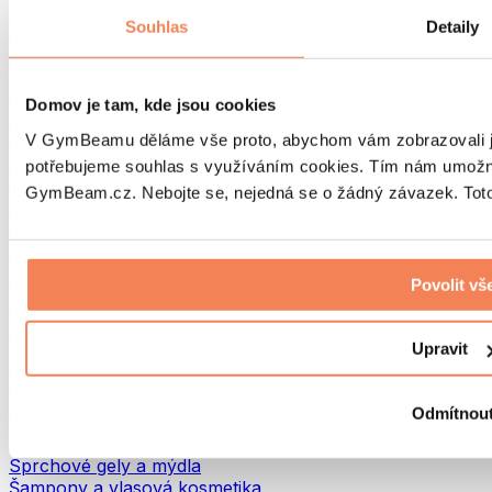
Tašky na jídlo a příslušenství
Souhlas
Detaily
Tašky do fitka
Batohy
Pomůcky podle aktivity
Domov je tam, kde jsou cookies
Běh
Bojové sporty
V GymBeamu děláme vše proto, abychom vám zobrazovali je
Cyklistika
potřebujeme souhlas s využíváním cookies. Tím nám umožní
Jóga a pilates
GymBeam.cz. Nebojte se, nejedná se o žádný závazek. Toto 
Otužování
Plavání
Turistika
Biohacking
Povolit vš
Red Light Therapy
Vodní filtry a konvice
Upravit
Ekodrogerie
Prací prostředky
Čisticí prostředky
Odmítnou
Přírodní kosmetika
Sprchové gely a mýdla
Šampony a vlasová kosmetika