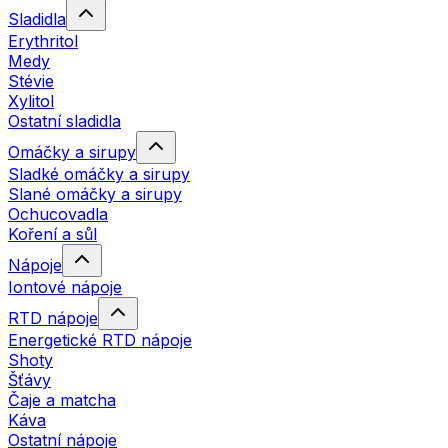
Sladidla
Erythritol
Medy
Stévie
Xylitol
Ostatní sladidla
Omáčky a sirupy
Sladké omáčky a sirupy
Slané omáčky a sirupy
Ochucovadla
Koření a sůl
Nápoje
Iontové nápoje
RTD nápoje
Energetické RTD nápoje
Shoty
Šťávy
Čaje a matcha
Káva
Ostatní nápoje