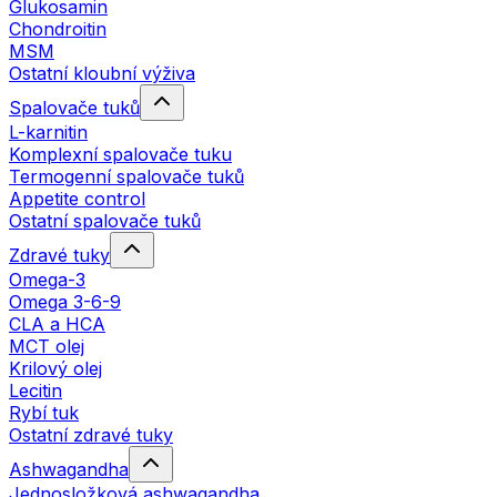
Glukosamin
Chondroitin
MSM
Ostatní kloubní výživa
Spalovače tuků
L-karnitin
Komplexní spalovače tuku
Termogenní spalovače tuků
Appetite control
Ostatní spalovače tuků
Zdravé tuky
Omega-3
Omega 3-6-9
CLA a HCA
MCT olej
Krilový olej
Lecitin
Rybí tuk
Ostatní zdravé tuky
Ashwagandha
Jednosložková ashwagandha