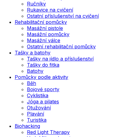
Ručníky
Rukavice na cvičení
Ostatní příslušenství na cvičení
Rehabilitační pomůcky
Masážní pistole
Masážní pomůcky
Masážní válce
Ostatní rehabilitační pomůcky
Tašky a batohy
Tašky na jídlo a příslušenství
Tašky do fitka
Batohy
Pomůcky podle aktivity
Běh
Bojové sporty
Cyklistika
Jóga a pilates
Otužování
Plavání
Turistika
Biohacking
Red Light Therapy