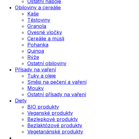
Ostatní nápoje
Obiloviny a cereálie
Kaše
Těstoviny
Granola
Ovesné vločky
Cereálie a müsli
Pohanka
Quinoa
Rýže
Ostatní obiloviny
Přísady na vaření
Tuky a oleje
Směsi na pečení a vaření
Mouky
Ostatní přísady na vaření
Diety
BIO produkty
Veganské produkty
Bezlepkové produkty
Bezlaktózové produkty
Vegetariánské produkty