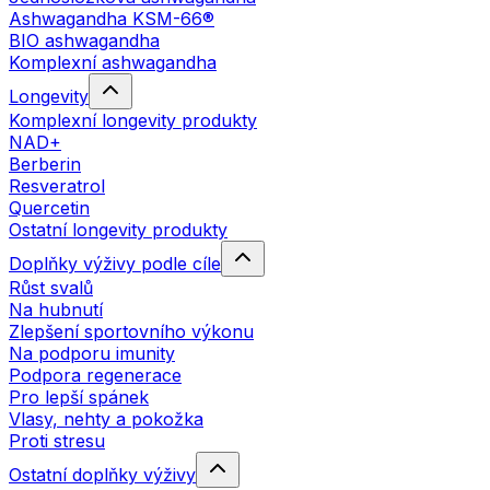
Ashwagandha KSM-66®
BIO ashwagandha
Komplexní ashwagandha
Longevity
Komplexní longevity produkty
NAD+
Berberin
Resveratrol
Quercetin
Ostatní longevity produkty
Doplňky výživy podle cíle
Růst svalů
Na hubnutí
Zlepšení sportovního výkonu
Na podporu imunity
Podpora regenerace
Pro lepší spánek
Vlasy, nehty a pokožka
Proti stresu
Ostatní doplňky výživy