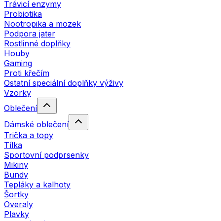
Trávicí enzymy
Probiotika
Nootropika a mozek
Podpora jater
Rostlinné doplňky
Houby
Gaming
Proti křečím
Ostatní speciální doplňky výživy
Vzorky
Oblečení
Dámské oblečení
Trička a topy
Tílka
Sportovní podprsenky
Mikiny
Bundy
Tepláky a kalhoty
Šortky
Overaly
Plavky