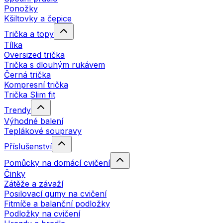
Ponožky
Kšiltovky a čepice
Trička a topy
Tílka
Oversized trička
Trička s dlouhým rukávem
Černá trička
Kompresní trička
Trička Slim fit
Trendy
Výhodné balení
Teplákové soupravy
Příslušenství
Pomůcky na domácí cvičení
Činky
Zátěže a závaží
Posilovací gumy na cvičení
Fitmíče a balanční podložky
Podložky na cvičení