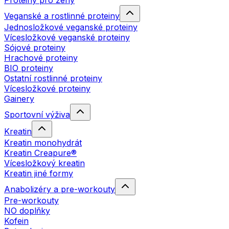
Proteiny pro ženy
Veganské a rostlinné proteiny
Jednosložkové veganské proteiny
Vícesložkové veganské proteiny
Sójové proteiny
Hrachové proteiny
BIO proteiny
Ostatní rostlinné proteiny
Vícesložkové proteiny
Gainery
Sportovní výživa
Kreatin
Kreatin monohydrát
Kreatin Creapure®
Vícesložkový kreatin
Kreatin jiné formy
Anabolizéry a pre-workouty
Pre-workouty
NO doplňky
Kofein