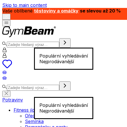
Skip to main content
Vaše oblíbené
těstoviny a omáčky
se slevou až 20 %
Populární vyhledávání
Nejprodávanější
Potraviny
Populární vyhledávání
Fitness jídlo
Nejprodávanější
Ořechy
Semínka
Pomazánky a pasty