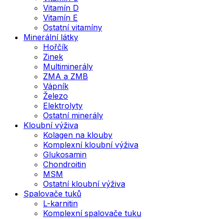
Vitamín D
Vitamín E
Ostatní vitamíny
Minerální látky
Hořčík
Zinek
Multiminerály
ZMA a ZMB
Vápník
Železo
Elektrolyty
Ostatní minerály
Kloubní výživa
Kolagen na klouby
Komplexní kloubní výživa
Glukosamin
Chondroitin
MSM
Ostatní kloubní výživa
Spalovače tuků
L-karnitin
Komplexní spalovače tuku