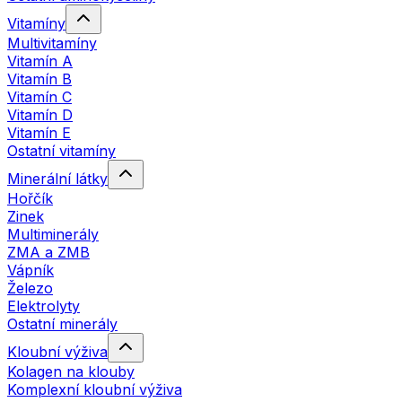
Vitamíny
Multivitamíny
Vitamín A
Vitamín B
Vitamín C
Vitamín D
Vitamín E
Ostatní vitamíny
Minerální látky
Hořčík
Zinek
Multiminerály
ZMA a ZMB
Vápník
Železo
Elektrolyty
Ostatní minerály
Kloubní výživa
Kolagen na klouby
Komplexní kloubní výživa