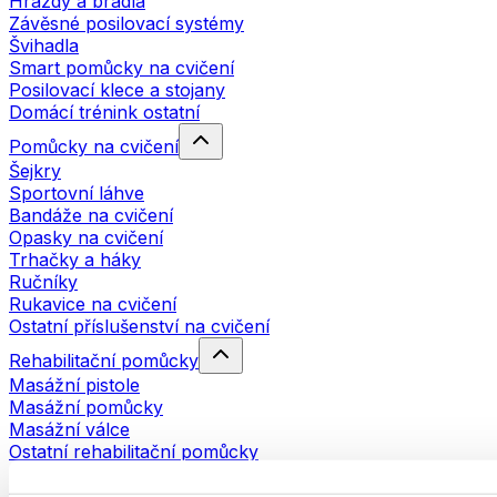
Hrazdy a bradla
Závěsné posilovací systémy
Švihadla
Smart pomůcky na cvičení
Posilovací klece a stojany
Domácí trénink ostatní
Pomůcky na cvičení
Šejkry
Sportovní láhve
Bandáže na cvičení
Opasky na cvičení
Trhačky a háky
Ručníky
Rukavice na cvičení
Ostatní příslušenství na cvičení
Rehabilitační pomůcky
Masážní pistole
Masážní pomůcky
Masážní válce
Ostatní rehabilitační pomůcky
Tašky a batohy