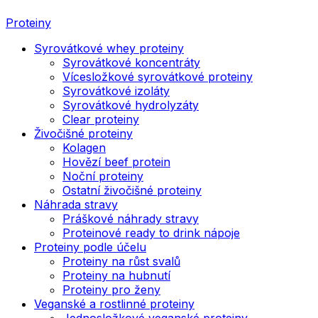
Proteiny
Syrovátkové whey proteiny
Syrovátkové koncentráty
Vícesložkové syrovátkové proteiny
Syrovátkové izoláty
Syrovátkové hydrolyzáty
Clear proteiny
Živočišné proteiny
Kolagen
Hovězí beef protein
Noční proteiny
Ostatní živočišné proteiny
Náhrada stravy
Práškové náhrady stravy
Proteinové ready to drink nápoje
Proteiny podle účelu
Proteiny na růst svalů
Proteiny na hubnutí
Proteiny pro ženy
Veganské a rostlinné proteiny
Jednosložkové veganské proteiny