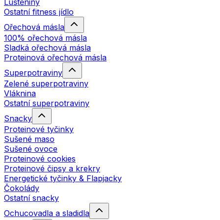
Luštěniny
Ostatní fitness jídlo
Ořechová másla
100% ořechová másla
Sladká ořechová másla
Proteinová ořechová másla
Superpotraviny
Zelené superpotraviny
Vláknina
Ostatní superpotraviny
Snacky
Proteinové tyčinky
Sušené maso
Sušené ovoce
Proteinové cookies
Proteinové čipsy a krekry
Energetické tyčinky & Flapjacky
Čokolády
Ostatní snacky
Ochucovadla a sladidla