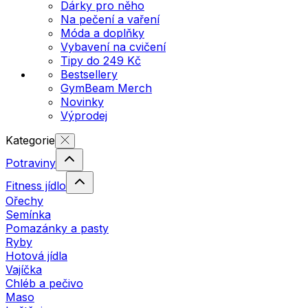
Dárky pro něho
Na pečení a vaření
Móda a doplňky
Vybavení na cvičení
Tipy do 249 Kč
Bestsellery
GymBeam Merch
Novinky
Výprodej
Kategorie
Potraviny
Fitness jídlo
Ořechy
Semínka
Pomazánky a pasty
Ryby
Hotová jídla
Vajíčka
Chléb a pečivo
Maso