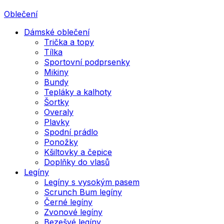
Oblečení
Dámské oblečení
Trička a topy
Tílka
Sportovní podprsenky
Mikiny
Bundy
Tepláky a kalhoty
Šortky
Overaly
Plavky
Spodní prádlo
Ponožky
Kšiltovky a čepice
Doplňky do vlasů
Legíny
Legíny s vysokým pasem
Scrunch Bum legíny
Černé legíny
Zvonové legíny
Bezešvé legíny