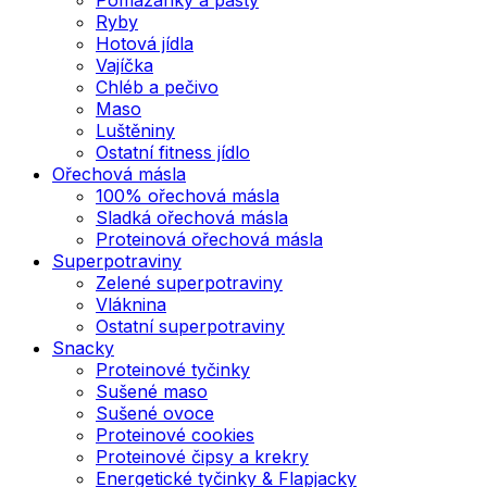
Ryby
Hotová jídla
Vajíčka
Chléb a pečivo
Maso
Luštěniny
Ostatní fitness jídlo
Ořechová másla
100% ořechová másla
Sladká ořechová másla
Proteinová ořechová másla
Superpotraviny
Zelené superpotraviny
Vláknina
Ostatní superpotraviny
Snacky
Proteinové tyčinky
Sušené maso
Sušené ovoce
Proteinové cookies
Proteinové čipsy a krekry
Energetické tyčinky & Flapjacky