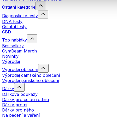
Ostatní kategorie
Diagnostické testy
DNA testy
Ostatní testy
CBD
Top nabídky
Bestsellery
GymBeam Merch
Novinky
Výprodej
Výprodej oblečení
Výprodej dámského oblečení
Výprodej pánského oblečení
Dárky
Dárkové poukazy
Dárky pro celou rodinu
Dárky pro ni
Dárky pro něho
Na pečení a vaření