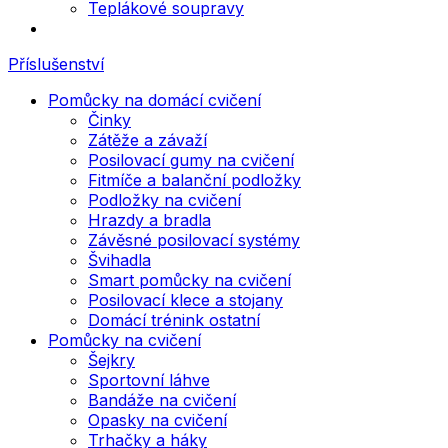
Teplákové soupravy
Příslušenství
Pomůcky na domácí cvičení
Činky
Zátěže a závaží
Posilovací gumy na cvičení
Fitmíče a balanční podložky
Podložky na cvičení
Hrazdy a bradla
Závěsné posilovací systémy
Švihadla
Smart pomůcky na cvičení
Posilovací klece a stojany
Domácí trénink ostatní
Pomůcky na cvičení
Šejkry
Sportovní láhve
Bandáže na cvičení
Opasky na cvičení
Trhačky a háky