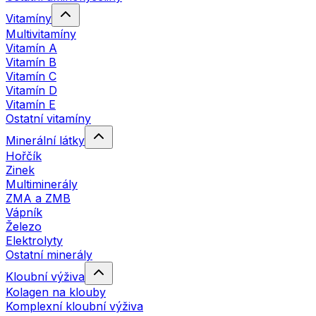
Vitamíny
Multivitamíny
Vitamín A
Vitamín B
Vitamín C
Vitamín D
Vitamín E
Ostatní vitamíny
Minerální látky
Hořčík
Zinek
Multiminerály
ZMA a ZMB
Vápník
Železo
Elektrolyty
Ostatní minerály
Kloubní výživa
Kolagen na klouby
Komplexní kloubní výživa