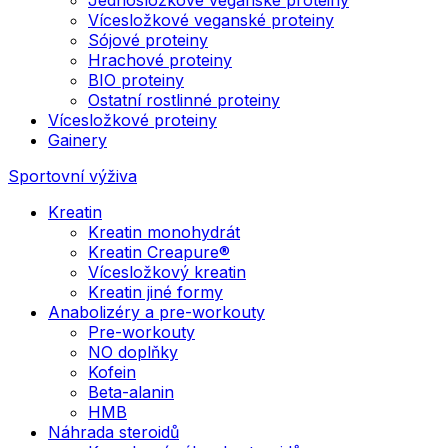
Vícesložkové veganské proteiny
Sójové proteiny
Hrachové proteiny
BIO proteiny
Ostatní rostlinné proteiny
Vícesložkové proteiny
Gainery
Sportovní výživa
Kreatin
Kreatin monohydrát
Kreatin Creapure®
Vícesložkový kreatin
Kreatin jiné formy
Anabolizéry a pre-workouty
Pre-workouty
NO doplňky
Kofein
Beta-alanin
HMB
Náhrada steroidů