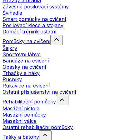
Hrazdy a bradla
Závěsné posilovací systémy
Švihadla
Smart pomůcky na cvičení
Posilovací klece a stojany
Domácí trénink ostatní
Pomůcky na cvičení
Šejkry
Sportovní láhve
Bandáže na cvičení
Opasky na cvičení
Trhačky a háky
Ručníky
Rukavice na cvičení
Ostatní příslušenství na cvičení
Rehabilitační pomůcky
Masážní pistole
Masážní pomůcky
Masážní válce
Ostatní rehabilitační pomůcky
Tašky a batohy