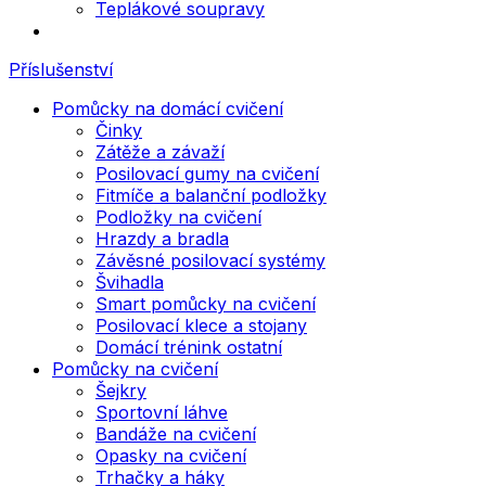
Teplákové soupravy
Příslušenství
Pomůcky na domácí cvičení
Činky
Zátěže a závaží
Posilovací gumy na cvičení
Fitmíče a balanční podložky
Podložky na cvičení
Hrazdy a bradla
Závěsné posilovací systémy
Švihadla
Smart pomůcky na cvičení
Posilovací klece a stojany
Domácí trénink ostatní
Pomůcky na cvičení
Šejkry
Sportovní láhve
Bandáže na cvičení
Opasky na cvičení
Trhačky a háky