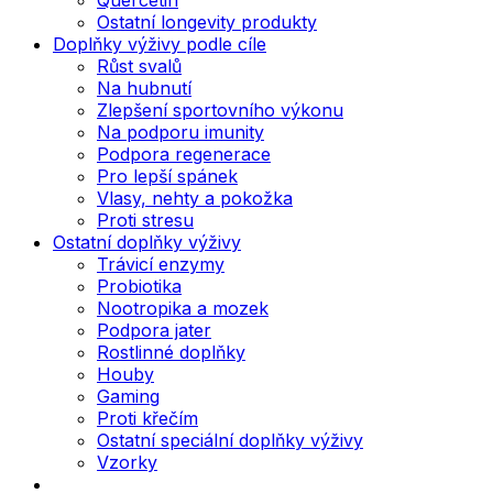
Ostatní longevity produkty
Doplňky výživy podle cíle
Růst svalů
Na hubnutí
Zlepšení sportovního výkonu
Na podporu imunity
Podpora regenerace
Pro lepší spánek
Vlasy, nehty a pokožka
Proti stresu
Ostatní doplňky výživy
Trávicí enzymy
Probiotika
Nootropika a mozek
Podpora jater
Rostlinné doplňky
Houby
Gaming
Proti křečím
Ostatní speciální doplňky výživy
Vzorky