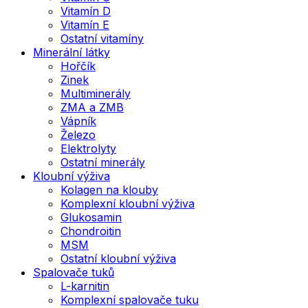
Vitamín D
Vitamín E
Ostatní vitamíny
Minerální látky
Hořčík
Zinek
Multiminerály
ZMA a ZMB
Vápník
Železo
Elektrolyty
Ostatní minerály
Kloubní výživa
Kolagen na klouby
Komplexní kloubní výživa
Glukosamin
Chondroitin
MSM
Ostatní kloubní výživa
Spalovače tuků
L-karnitin
Komplexní spalovače tuku