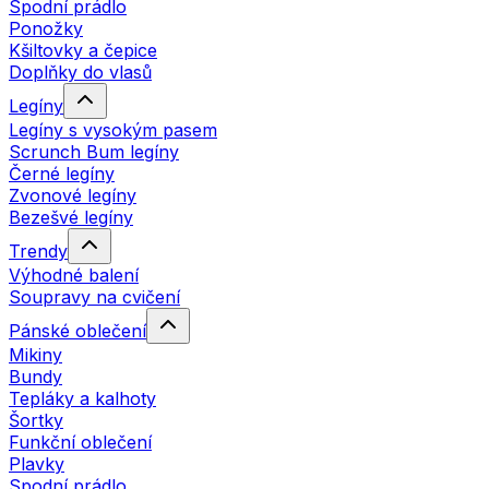
Spodní prádlo
Ponožky
Kšiltovky a čepice
Doplňky do vlasů
Legíny
Legíny s vysokým pasem
Scrunch Bum legíny
Černé legíny
Zvonové legíny
Bezešvé legíny
Trendy
Výhodné balení
Soupravy na cvičení
Pánské oblečení
Mikiny
Bundy
Tepláky a kalhoty
Šortky
Funkční oblečení
Plavky
Spodní prádlo