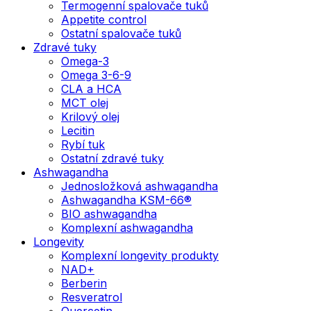
Termogenní spalovače tuků
Appetite control
Ostatní spalovače tuků
Zdravé tuky
Omega-3
Omega 3-6-9
CLA a HCA
MCT olej
Krilový olej
Lecitin
Rybí tuk
Ostatní zdravé tuky
Ashwagandha
Jednosložková ashwagandha
Ashwagandha KSM-66®
BIO ashwagandha
Komplexní ashwagandha
Longevity
Komplexní longevity produkty
NAD+
Berberin
Resveratrol
Quercetin