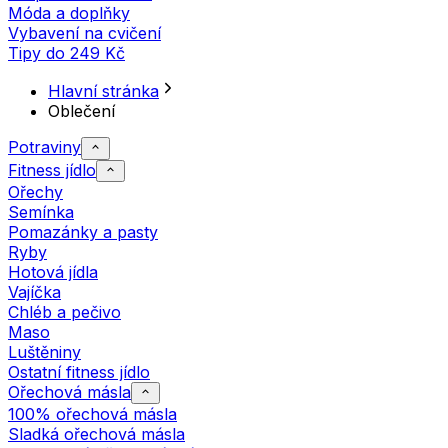
Móda a doplňky
Vybavení na cvičení
Tipy do 249 Kč
Hlavní stránka
Oblečení
Potraviny
Fitness jídlo
Ořechy
Semínka
Pomazánky a pasty
Ryby
Hotová jídla
Vajíčka
Chléb a pečivo
Maso
Luštěniny
Ostatní fitness jídlo
Ořechová másla
100% ořechová másla
Sladká ořechová másla