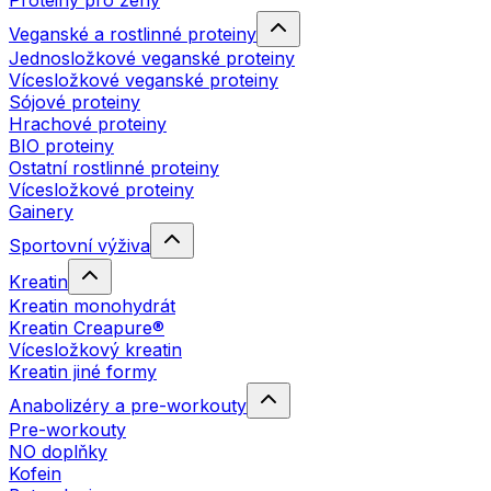
Proteiny pro ženy
Veganské a rostlinné proteiny
Jednosložkové veganské proteiny
Vícesložkové veganské proteiny
Sójové proteiny
Hrachové proteiny
BIO proteiny
Ostatní rostlinné proteiny
Vícesložkové proteiny
Gainery
Sportovní výživa
Kreatin
Kreatin monohydrát
Kreatin Creapure®
Vícesložkový kreatin
Kreatin jiné formy
Anabolizéry a pre-workouty
Pre-workouty
NO doplňky
Kofein