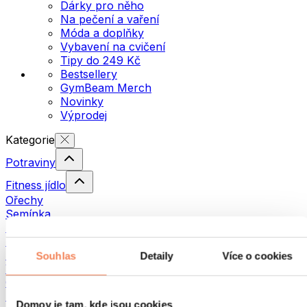
Dárky pro něho
Na pečení a vaření
Móda a doplňky
Vybavení na cvičení
Tipy do 249 Kč
Bestsellery
GymBeam Merch
Novinky
Výprodej
Kategorie
Potraviny
Fitness jídlo
Ořechy
Semínka
Pomazánky a pasty
Ryby
Hotová jídla
Souhlas
Detaily
Více o cookies
Vajíčka
Chléb a pečivo
Maso
Domov je tam, kde jsou cookies