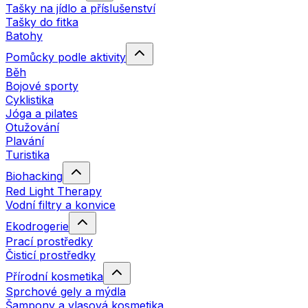
Tašky na jídlo a příslušenství
Tašky do fitka
Batohy
Pomůcky podle aktivity
Běh
Bojové sporty
Cyklistika
Jóga a pilates
Otužování
Plavání
Turistika
Biohacking
Red Light Therapy
Vodní filtry a konvice
Ekodrogerie
Prací prostředky
Čisticí prostředky
Přírodní kosmetika
Sprchové gely a mýdla
Šampony a vlasová kosmetika