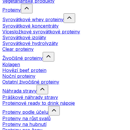
Vegetariánské produkty
Proteiny
Syrovátkové whey proteiny
Syrovátkové koncentráty
Vícesložkové syrovátkové proteiny
Syrovátkové izoláty
Syrovátkové hydrolyzáty
Clear proteiny
Živočišné proteiny
Kolagen
Hovězí beef protein
Noční proteiny
Ostatní živočišné proteiny
Náhrada stravy
Práškové náhrady stravy
Proteinové ready to drink nápoje
Proteiny podle účelu
Proteiny na růst svalů
Proteiny na hubnutí