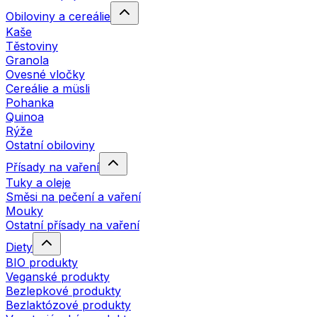
Obiloviny a cereálie
Kaše
Těstoviny
Granola
Ovesné vločky
Cereálie a müsli
Pohanka
Quinoa
Rýže
Ostatní obiloviny
Přísady na vaření
Tuky a oleje
Směsi na pečení a vaření
Mouky
Ostatní přísady na vaření
Diety
BIO produkty
Veganské produkty
Bezlepkové produkty
Bezlaktózové produkty