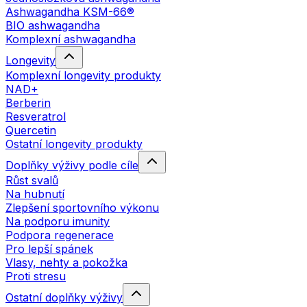
Ashwagandha KSM-66®
BIO ashwagandha
Komplexní ashwagandha
Longevity
Komplexní longevity produkty
NAD+
Berberin
Resveratrol
Quercetin
Ostatní longevity produkty
Doplňky výživy podle cíle
Růst svalů
Na hubnutí
Zlepšení sportovního výkonu
Na podporu imunity
Podpora regenerace
Pro lepší spánek
Vlasy, nehty a pokožka
Proti stresu
Ostatní doplňky výživy