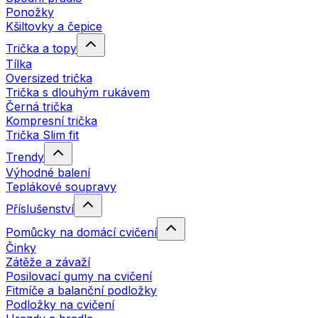
Ponožky
Kšiltovky a čepice
Trička a topy
Tílka
Oversized trička
Trička s dlouhým rukávem
Černá trička
Kompresní trička
Trička Slim fit
Trendy
Výhodné balení
Teplákové soupravy
Příslušenství
Pomůcky na domácí cvičení
Činky
Zátěže a závaží
Posilovací gumy na cvičení
Fitmíče a balanční podložky
Podložky na cvičení