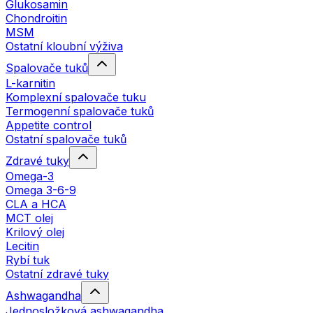
Glukosamin
Chondroitin
MSM
Ostatní kloubní výživa
Spalovače tuků
L-karnitin
Komplexní spalovače tuku
Termogenní spalovače tuků
Appetite control
Ostatní spalovače tuků
Zdravé tuky
Omega-3
Omega 3-6-9
CLA a HCA
MCT olej
Krilový olej
Lecitin
Rybí tuk
Ostatní zdravé tuky
Ashwagandha
Jednosložková ashwagandha