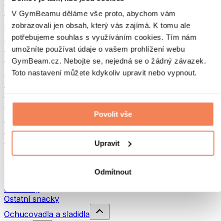
Luštěniny
Ostatní fitness jídlo
V GymBeamu děláme vše proto, abychom vám
zobrazovali jen obsah, který vás zajímá. K tomu ale
Ořechová másla
potřebujeme souhlas s využíváním cookies. Tím nám
100% ořechová másla
Sladká ořechová másla
umožníte používat údaje o vašem prohlížení webu
Proteinová ořechová másla
GymBeam.cz. Nebojte se, nejedná se o žádný závazek.
Superpotraviny
Toto nastavení můžete kdykoliv upravit nebo vypnout.
Zelené superpotraviny
Vláknina
Ostatní superpotraviny
Povolit vše
Snacky
Proteinové tyčinky
Sušené maso
Upravit
Sušené ovoce
Proteinové cookies
Proteinové čipsy a krekry
Odmítnout
Energetické tyčinky & Flapjacky
Čokolády
Ostatní snacky
Ochucovadla a sladidla