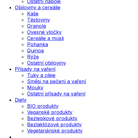
Ostatní nápoje
Obiloviny a cereálie
Kaše
Těstoviny
Granola
Ovesné vločky
Cereálie a müsli
Pohanka
Quinoa
Rýže
Ostatní obiloviny
Přísady na vaření
Tuky a oleje
Směsi na pečení a vaření
Mouky
Ostatní přísady na vaření
Diety
BIO produkty
Veganské produkty
Bezlepkové produkty
Bezlaktózové produkty
Vegetariánské produkty