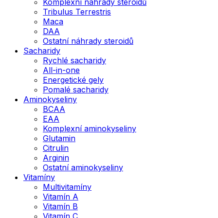
Komplexní náhrady steroidů
Tribulus Terrestris
Maca
DAA
Ostatní náhrady steroidů
Sacharidy
Rychlé sacharidy
All-in-one
Energetické gely
Pomalé sacharidy
Aminokyseliny
BCAA
EAA
Komplexní aminokyseliny
Glutamin
Citrulin
Arginin
Ostatní aminokyseliny
Vitamíny
Multivitamíny
Vitamín A
Vitamín B
Vitamín C