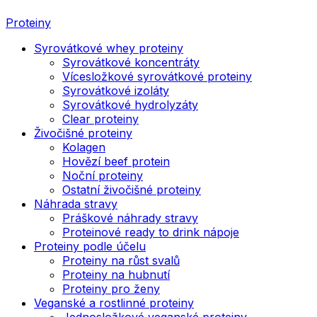
Proteiny
Syrovátkové whey proteiny
Syrovátkové koncentráty
Vícesložkové syrovátkové proteiny
Syrovátkové izoláty
Syrovátkové hydrolyzáty
Clear proteiny
Živočišné proteiny
Kolagen
Hovězí beef protein
Noční proteiny
Ostatní živočišné proteiny
Náhrada stravy
Práškové náhrady stravy
Proteinové ready to drink nápoje
Proteiny podle účelu
Proteiny na růst svalů
Proteiny na hubnutí
Proteiny pro ženy
Veganské a rostlinné proteiny
Jednosložkové veganské proteiny