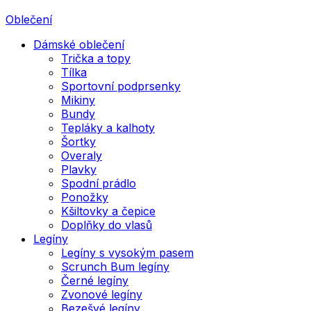
Oblečení
Dámské oblečení
Trička a topy
Tílka
Sportovní podprsenky
Mikiny
Bundy
Tepláky a kalhoty
Šortky
Overaly
Plavky
Spodní prádlo
Ponožky
Kšiltovky a čepice
Doplňky do vlasů
Legíny
Legíny s vysokým pasem
Scrunch Bum legíny
Černé legíny
Zvonové legíny
Bezešvé legíny