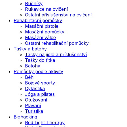
Ručníky
Rukavice na cvičení
Ostatní příslušenství na cvičení
Rehabilitační pomůcky
Masážní pistole
Masážní pomůcky
Masážní válce
Ostatní rehabilitační pomůcky
Tašky a batohy
Tašky na jídlo a příslušenství
Tašky do fitka
Batohy
Pomůcky podle aktivity
Běh
Bojové sporty
Cyklistika
Jóga a pilates
Otužování
Plavání
Turistika
Biohacking
Red Light Therapy