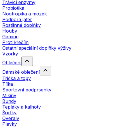
Trávicí enzymy
Probiotika
Nootropika a mozek
Podpora jater
Rostlinné doplňky
Houby
Gaming
Proti křečím
Ostatní speciální doplňky výživy
Vzorky
Oblečení
Dámské oblečení
Trička a topy
Tílka
Sportovní podprsenky
Mikiny
Bundy
Tepláky a kalhoty
Šortky
Overaly
Plavky