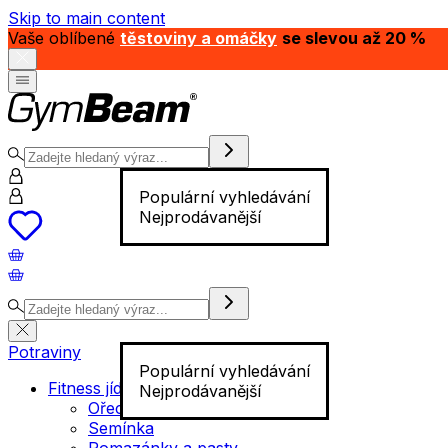
Skip to main content
Vaše oblíbené
těstoviny a omáčky
se slevou až 20 %
Populární vyhledávání
Nejprodávanější
Potraviny
Populární vyhledávání
Fitness jídlo
Nejprodávanější
Ořechy
Semínka
Pomazánky a pasty