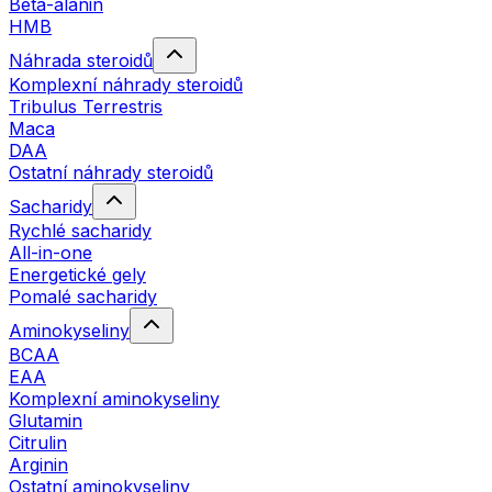
Beta-alanin
HMB
Náhrada steroidů
Komplexní náhrady steroidů
Tribulus Terrestris
Maca
DAA
Ostatní náhrady steroidů
Sacharidy
Rychlé sacharidy
All-in-one
Energetické gely
Pomalé sacharidy
Aminokyseliny
BCAA
EAA
Komplexní aminokyseliny
Glutamin
Citrulin
Arginin
Ostatní aminokyseliny