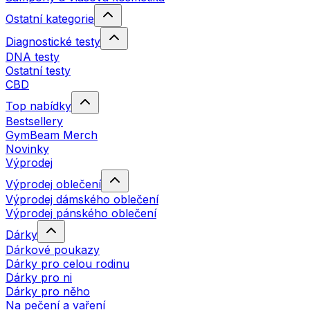
Ostatní kategorie
Diagnostické testy
DNA testy
Ostatní testy
CBD
Top nabídky
Bestsellery
GymBeam Merch
Novinky
Výprodej
Výprodej oblečení
Výprodej dámského oblečení
Výprodej pánského oblečení
Dárky
Dárkové poukazy
Dárky pro celou rodinu
Dárky pro ni
Dárky pro něho
Na pečení a vaření