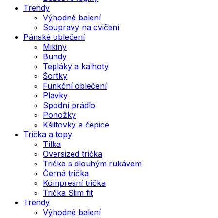
Trendy
Výhodné balení
Soupravy na cvičení
Pánské oblečení
Mikiny
Bundy
Tepláky a kalhoty
Šortky
Funkční oblečení
Plavky
Spodní prádlo
Ponožky
Kšiltovky a čepice
Trička a topy
Tílka
Oversized trička
Trička s dlouhým rukávem
Černá trička
Kompresní trička
Trička Slim fit
Trendy
Výhodné balení