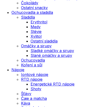
Čokolády
Ostatní snacky
Ochucovadla a sladidla
Sladidla
Erythritol
Medy
Stévie
Xylitol
Ostatní sladidla
Omáčky a sirupy
Sladké omáčky a sirupy
Slané omáčky a sirupy
Ochucovadla
Koření a sůl
Nápoje
Iontové nápoje
RTD nápoje
Energetické RTD nápoje
Shoty
Šťávy
Čaje a matcha
Káva