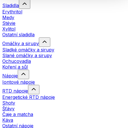
Sladidla
Erythritol
Medy
Stévie
Xylitol
Ostatní sladidla
Omáčky a sirupy
Sladké omáčky a sirupy
Slané omáčky a sirupy
Ochucovadla
Koření a sůl
Nápoje
Iontové nápoje
RTD nápoje
Energetické RTD nápoje
Shoty
Šťávy
Čaje a matcha
Káva
Ostatní nápoje