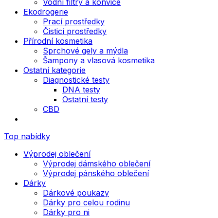
Vodní filtry a konvice
Ekodrogerie
Prací prostředky
Čisticí prostředky
Přírodní kosmetika
Sprchové gely a mýdla
Šampony a vlasová kosmetika
Ostatní kategorie
Diagnostické testy
DNA testy
Ostatní testy
CBD
Top nabídky
Výprodej oblečení
Výprodej dámského oblečení
Výprodej pánského oblečení
Dárky
Dárkové poukazy
Dárky pro celou rodinu
Dárky pro ni