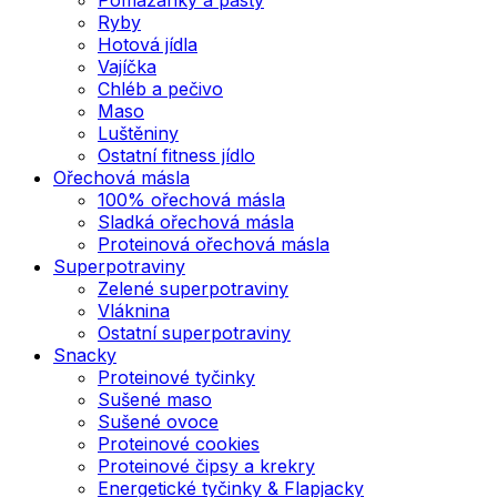
Ryby
Hotová jídla
Vajíčka
Chléb a pečivo
Maso
Luštěniny
Ostatní fitness jídlo
Ořechová másla
100% ořechová másla
Sladká ořechová másla
Proteinová ořechová másla
Superpotraviny
Zelené superpotraviny
Vláknina
Ostatní superpotraviny
Snacky
Proteinové tyčinky
Sušené maso
Sušené ovoce
Proteinové cookies
Proteinové čipsy a krekry
Energetické tyčinky & Flapjacky