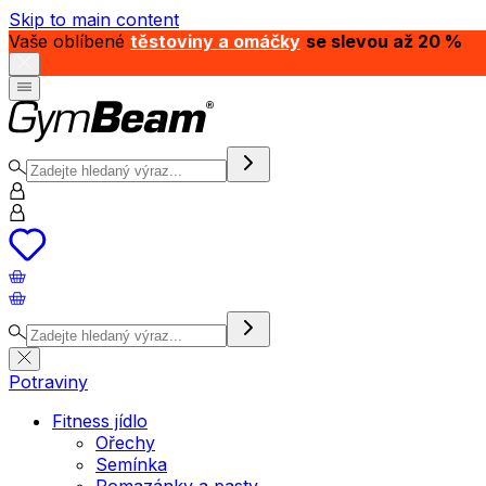
Skip to main content
Vaše oblíbené
těstoviny a omáčky
se slevou až 20 %
Potraviny
Fitness jídlo
Ořechy
Semínka
Pomazánky a pasty