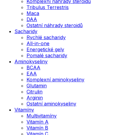
Komplexní náhrady steroidů
Tribulus Terrestris
Maca
DAA
Ostatní náhrady steroidů
Sacharidy
Rychlé sacharidy
All-in-one
Energetické gely
Pomalé sacharidy
Aminokyseliny
BCAA
EAA
Komplexní aminokyseliny
Glutamin
Citrulin
Arginin
Ostatní aminokyseliny
Vitamíny
Multivitamíny
Vitamín A
Vitamín B
Vitamín C