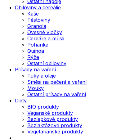
Ostatní nápoje
Obiloviny a cereálie
Kaše
Těstoviny
Granola
Ovesné vločky
Cereálie a müsli
Pohanka
Quinoa
Rýže
Ostatní obiloviny
Přísady na vaření
Tuky a oleje
Směsi na pečení a vaření
Mouky
Ostatní přísady na vaření
Diety
BIO produkty
Veganské produkty
Bezlepkové produkty
Bezlaktózové produkty
Vegetariánské produkty