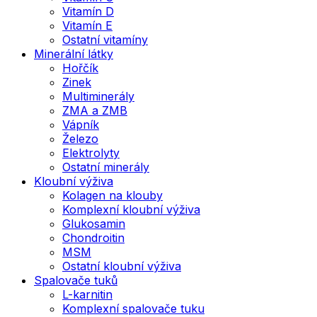
Vitamín D
Vitamín E
Ostatní vitamíny
Minerální látky
Hořčík
Zinek
Multiminerály
ZMA a ZMB
Vápník
Železo
Elektrolyty
Ostatní minerály
Kloubní výživa
Kolagen na klouby
Komplexní kloubní výživa
Glukosamin
Chondroitin
MSM
Ostatní kloubní výživa
Spalovače tuků
L-karnitin
Komplexní spalovače tuku