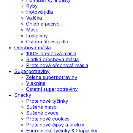
Ryby
Hotová jídla
Vajíčka
Chléb a pečivo
Maso
Luštěniny
Ostatní fitness jídlo
Ořechová másla
100% ořechová másla
Sladká ořechová másla
Proteinová ořechová másla
Superpotraviny
Zelené superpotraviny
Vláknina
Ostatní superpotraviny
Snacky
Proteinové tyčinky
Sušené maso
Sušené ovoce
Proteinové cookies
Proteinové čipsy a krekry
Energetické tyčinky & Flapjacky