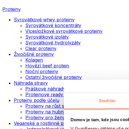
Proteiny
Syrovátkové whey proteiny
Syrovátkové koncentráty
Vícesložkové syrovátkové proteiny
Syrovátkové izoláty
Syrovátkové hydrolyzáty
Clear proteiny
Živočišné proteiny
Kolagen
Hovězí beef protein
Noční proteiny
Ostatní živočišné proteiny
Náhrada stravy
Práškové náhrady stravy
Proteinové ready to drink nápoje
Proteiny podle účelu
Souhlas
Proteiny na růst svalů
Proteiny na hubnutí
Proteiny pro ženy
Domov je tam, kde jsou coo
Veganské a rostlinné proteiny
V GymBeamu děláme vše prot
Jednosložkové veganské proteiny