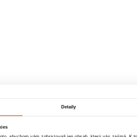
Detaily
kies
o, abychom vám zobrazovali jen obsah, který vás zajímá. K t