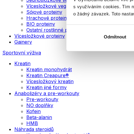
Vícesložkové veganské proteiny
s využíváním cookies. Tím 
Sójové proteiny
o žádný závazek. Toto nasta
Hrachové proteiny
BIO proteiny
Ostatní rostlinné proteiny
Vícesložkové proteiny
Odmítnout
Gainery
Sportovní výživa
Kreatin
Kreatin monohydrát
Kreatin Creapure®
Vícesložkový kreatin
Kreatin jiné formy
Anabolizéry a pre-workouty
Pre-workouty
NO doplňky
Kofein
Beta-alanin
HMB
Náhrada steroidů