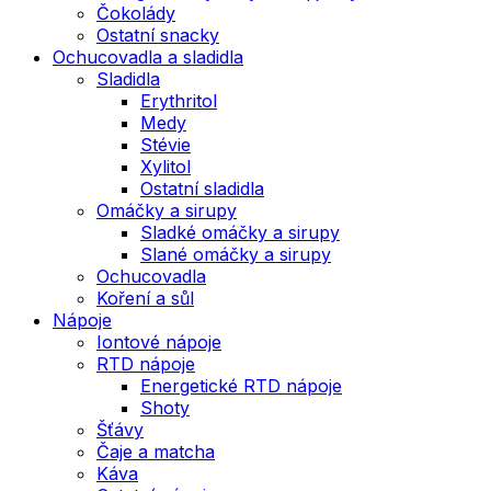
Čokolády
Ostatní snacky
Ochucovadla a sladidla
Sladidla
Erythritol
Medy
Stévie
Xylitol
Ostatní sladidla
Omáčky a sirupy
Sladké omáčky a sirupy
Slané omáčky a sirupy
Ochucovadla
Koření a sůl
Nápoje
Iontové nápoje
RTD nápoje
Energetické RTD nápoje
Shoty
Šťávy
Čaje a matcha
Káva