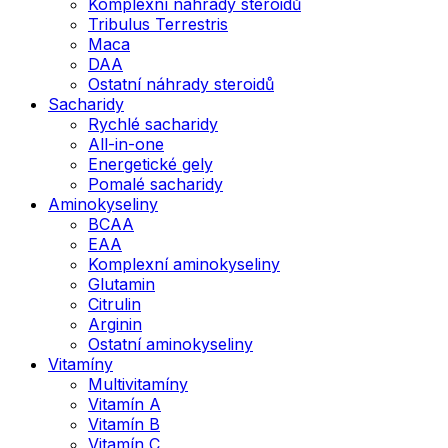
Komplexní náhrady steroidů
Tribulus Terrestris
Maca
DAA
Ostatní náhrady steroidů
Sacharidy
Rychlé sacharidy
All-in-one
Energetické gely
Pomalé sacharidy
Aminokyseliny
BCAA
EAA
Komplexní aminokyseliny
Glutamin
Citrulin
Arginin
Ostatní aminokyseliny
Vitamíny
Multivitamíny
Vitamín A
Vitamín B
Vitamín C