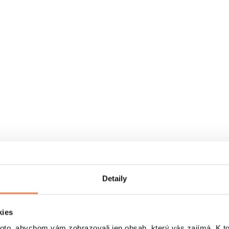
Detaily
kies
o, abychom vám zobrazovali jen obsah, který vás zajímá. K t