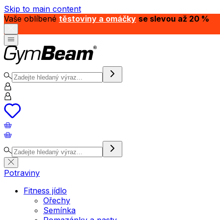
Skip to main content
Vaše oblíbené
těstoviny a omáčky
se slevou až 20 %
Potraviny
Fitness jídlo
Ořechy
Semínka
Pomazánky a pasty