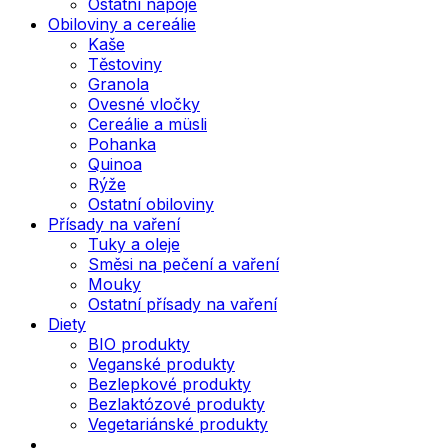
Ostatní nápoje
Obiloviny a cereálie
Kaše
Těstoviny
Granola
Ovesné vločky
Cereálie a müsli
Pohanka
Quinoa
Rýže
Ostatní obiloviny
Přísady na vaření
Tuky a oleje
Směsi na pečení a vaření
Mouky
Ostatní přísady na vaření
Diety
BIO produkty
Veganské produkty
Bezlepkové produkty
Bezlaktózové produkty
Vegetariánské produkty