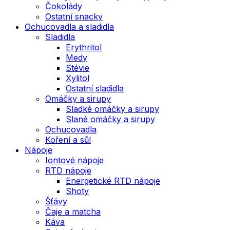
Čokolády
Ostatní snacky
Ochucovadla a sladidla
Sladidla
Erythritol
Medy
Stévie
Xylitol
Ostatní sladidla
Omáčky a sirupy
Sladké omáčky a sirupy
Slané omáčky a sirupy
Ochucovadla
Koření a sůl
Nápoje
Iontové nápoje
RTD nápoje
Energetické RTD nápoje
Shoty
Šťávy
Čaje a matcha
Káva