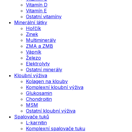
Vitamín D
Vitamín E
Ostatní vitamíny
Minerální látky
Hořčík
Zinek
Multiminerály
ZMA a ZMB
Vápník
Železo
Elektrolyty
Ostatní minerály
Kloubní výživa
Kolagen na klouby
Komplexní kloubní výživa
Glukosamin
Chondroitin
MSM
Ostatní kloubní výživa
Spalovače tuků
L-karnitin
Komplexní spalovače tuku