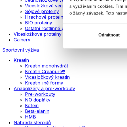
Vícesložkové veganské proteiny
s využíváním cookies. Tím 
Sójové proteiny
o žádný závazek. Toto nasta
Hrachové proteiny
BIO proteiny
Ostatní rostlinné proteiny
Vícesložkové proteiny
Odmítnout
Gainery
Sportovní výživa
Kreatin
Kreatin monohydrát
Kreatin Creapure®
Vícesložkový kreatin
Kreatin jiné formy
Anabolizéry a pre-workouty
Pre-workouty
NO doplňky
Kofein
Beta-alanin
HMB
Náhrada steroidů