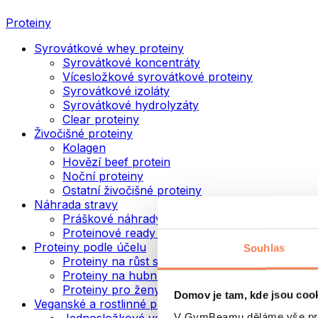
Proteiny
Syrovátkové whey proteiny
Syrovátkové koncentráty
Vícesložkové syrovátkové proteiny
Syrovátkové izoláty
Syrovátkové hydrolyzáty
Clear proteiny
Živočišné proteiny
Kolagen
Hovězí beef protein
Noční proteiny
Ostatní živočišné proteiny
Náhrada stravy
Práškové náhrady stravy
Proteinové ready to drink nápoje
Proteiny podle účelu
Souhlas
Proteiny na růst svalů
Proteiny na hubnutí
Proteiny pro ženy
Domov je tam, kde jsou coo
Veganské a rostlinné proteiny
V GymBeamu děláme vše prot
Jednosložkové veganské proteiny