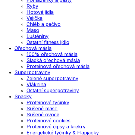
Ryby
Hotová jídla
Vajíčka
Chléb a pečivo
Maso
Luštěniny
Ostatní fitness jídlo
Ořechová másla
100% ořechová másla
Sladká ořechová másla
Proteinová ořechová másla
Superpotraviny
Zelené superpotraviny
Vláknina
Ostatní superpotraviny
Snacky
Proteinové tyčinky
Sušené maso
Sušené ovoce
Proteinové cookies
Proteinové čipsy a krekry
Energetické tyčinky & Flapjacky