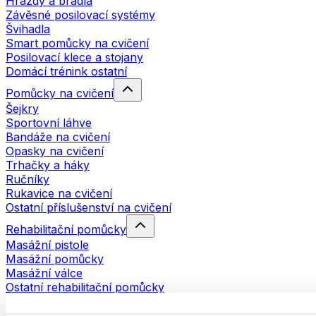
Hrazdy a bradla
Závěsné posilovací systémy
Švihadla
Smart pomůcky na cvičení
Posilovací klece a stojany
Domácí trénink ostatní
Pomůcky na cvičení
Šejkry
Sportovní láhve
Bandáže na cvičení
Opasky na cvičení
Trhačky a háky
Ručníky
Rukavice na cvičení
Ostatní příslušenství na cvičení
Rehabilitační pomůcky
Masážní pistole
Masážní pomůcky
Masážní válce
Ostatní rehabilitační pomůcky
Tašky a batohy