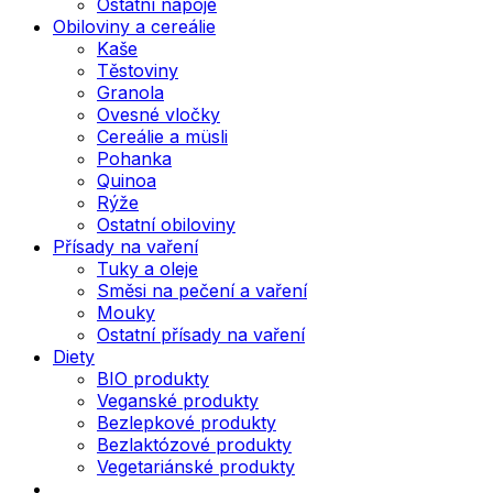
Ostatní nápoje
Obiloviny a cereálie
Kaše
Těstoviny
Granola
Ovesné vločky
Cereálie a müsli
Pohanka
Quinoa
Rýže
Ostatní obiloviny
Přísady na vaření
Tuky a oleje
Směsi na pečení a vaření
Mouky
Ostatní přísady na vaření
Diety
BIO produkty
Veganské produkty
Bezlepkové produkty
Bezlaktózové produkty
Vegetariánské produkty