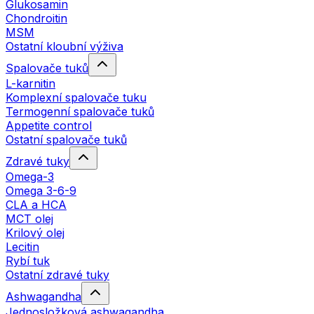
Glukosamin
Chondroitin
MSM
Ostatní kloubní výživa
Spalovače tuků
L-karnitin
Komplexní spalovače tuku
Termogenní spalovače tuků
Appetite control
Ostatní spalovače tuků
Zdravé tuky
Omega-3
Omega 3-6-9
CLA a HCA
MCT olej
Krilový olej
Lecitin
Rybí tuk
Ostatní zdravé tuky
Ashwagandha
Jednosložková ashwagandha