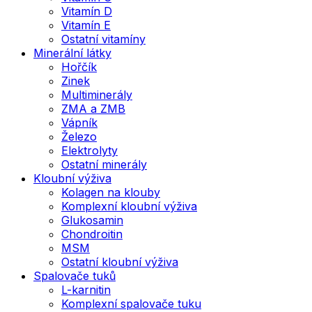
Vitamín D
Vitamín E
Ostatní vitamíny
Minerální látky
Hořčík
Zinek
Multiminerály
ZMA a ZMB
Vápník
Železo
Elektrolyty
Ostatní minerály
Kloubní výživa
Kolagen na klouby
Komplexní kloubní výživa
Glukosamin
Chondroitin
MSM
Ostatní kloubní výživa
Spalovače tuků
L-karnitin
Komplexní spalovače tuku