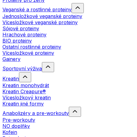
Proteiny pro ženy
Veganské a rostlinné proteiny
Jednosložkové veganské proteiny
Vícesložkové veganské proteiny
Sójové proteiny
Hrachové proteiny
BIO proteiny
Ostatní rostlinné proteiny
Vícesložkové proteiny
Gainery
Sportovní výživa
Kreatin
Kreatin monohydrát
Kreatin Creapure®
Vícesložkový kreatin
Kreatin jiné formy
Anabolizéry a pre-workouty
Pre-workouty
NO doplňky
Kofein