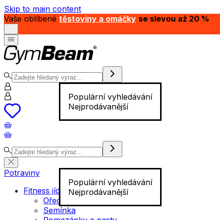
Skip to main content
Vaše oblíbené
těstoviny a omáčky
se slevou až 20 %
Populární vyhledávání
Nejprodávanější
Potraviny
Populární vyhledávání
Fitness jídlo
Nejprodávanější
Ořechy
Semínka
Pomazánky a pasty