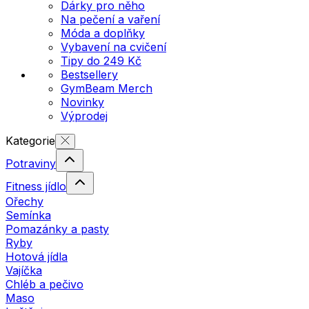
Dárky pro něho
Na pečení a vaření
Móda a doplňky
Vybavení na cvičení
Tipy do 249 Kč
Bestsellery
GymBeam Merch
Novinky
Výprodej
Kategorie
Potraviny
Fitness jídlo
Ořechy
Semínka
Pomazánky a pasty
Ryby
Hotová jídla
Vajíčka
Chléb a pečivo
Maso