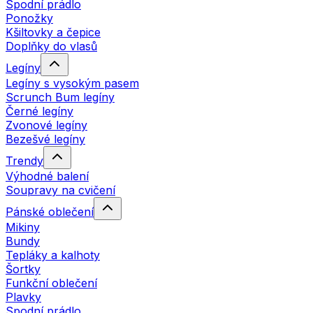
Spodní prádlo
Ponožky
Kšiltovky a čepice
Doplňky do vlasů
Legíny
Legíny s vysokým pasem
Scrunch Bum legíny
Černé legíny
Zvonové legíny
Bezešvé legíny
Trendy
Výhodné balení
Soupravy na cvičení
Pánské oblečení
Mikiny
Bundy
Tepláky a kalhoty
Šortky
Funkční oblečení
Plavky
Spodní prádlo