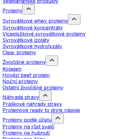
Vegetariánské produkty
Proteiny
Syrovátkové whey proteiny
Syrovátkové koncentráty
Vícesložkové syrovátkové proteiny
Syrovátkové izoláty
Syrovátkové hydrolyzáty
Clear proteiny
Živočišné proteiny
Kolagen
Hovězí beef protein
Noční proteiny
Ostatní živočišné proteiny
Náhrada stravy
Práškové náhrady stravy
Proteinové ready to drink nápoje
Proteiny podle účelu
Proteiny na růst svalů
Proteiny na hubnutí