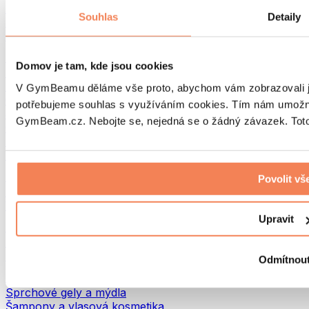
Tašky na jídlo a příslušenství
Souhlas
Detaily
Tašky do fitka
Batohy
Pomůcky podle aktivity
Domov je tam, kde jsou cookies
Běh
Bojové sporty
V GymBeamu děláme vše proto, abychom vám zobrazovali je
Cyklistika
potřebujeme souhlas s využíváním cookies. Tím nám umožní
Jóga a pilates
GymBeam.cz. Nebojte se, nejedná se o žádný závazek. Toto 
Otužování
Plavání
Turistika
Biohacking
Povolit vš
Red Light Therapy
Vodní filtry a konvice
Upravit
Ekodrogerie
Prací prostředky
Čisticí prostředky
Odmítnou
Přírodní kosmetika
Sprchové gely a mýdla
Šampony a vlasová kosmetika