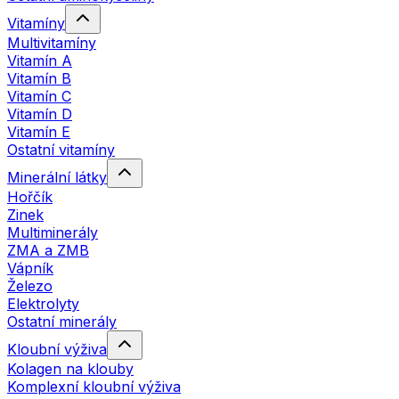
Vitamíny
Multivitamíny
Vitamín A
Vitamín B
Vitamín C
Vitamín D
Vitamín E
Ostatní vitamíny
Minerální látky
Hořčík
Zinek
Multiminerály
ZMA a ZMB
Vápník
Železo
Elektrolyty
Ostatní minerály
Kloubní výživa
Kolagen na klouby
Komplexní kloubní výživa