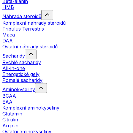
Beta-alanin
HMB
Náhrada steroidů
Komplexní náhrady steroidů
Tribulus Terrestris
Maca
DAA
Ostatní náhrady steroidů
Sacharidy
Rychlé sacharidy
All-in-one
Energetické gely
Pomalé sacharidy
Aminokyseliny
BCAA
EAA
Komplexní aminokyseliny
Glutamin
Citrulin
Arginin
Ostatní aminokyseliny