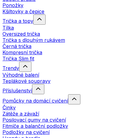
Ponožky
Kšiltovky a čepice
Trička a topy
Tílka
Oversized trička
Trička s dlouhým rukávem
Černá trička
Kompresní trička
Trička Slim fit
Trendy
Výhodné balení
Teplákové soupravy
Příslušenství
Pomůcky na domácí cvičení
Činky
Zátěže a závaží
Posilovací gumy na cvičení
Fitmíče a balanční podložky
Podložky na cvičení