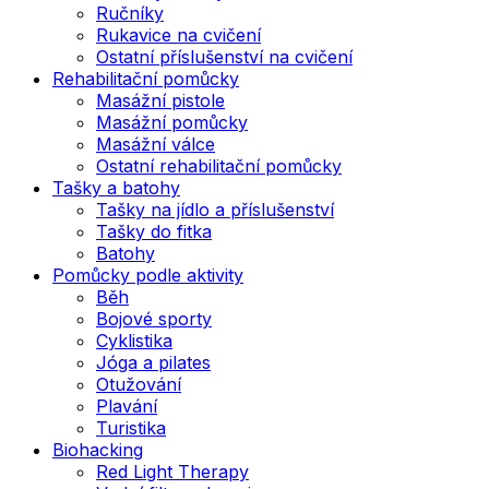
Ručníky
Rukavice na cvičení
Ostatní příslušenství na cvičení
Rehabilitační pomůcky
Masážní pistole
Masážní pomůcky
Masážní válce
Ostatní rehabilitační pomůcky
Tašky a batohy
Tašky na jídlo a příslušenství
Tašky do fitka
Batohy
Pomůcky podle aktivity
Běh
Bojové sporty
Cyklistika
Jóga a pilates
Otužování
Plavání
Turistika
Biohacking
Red Light Therapy