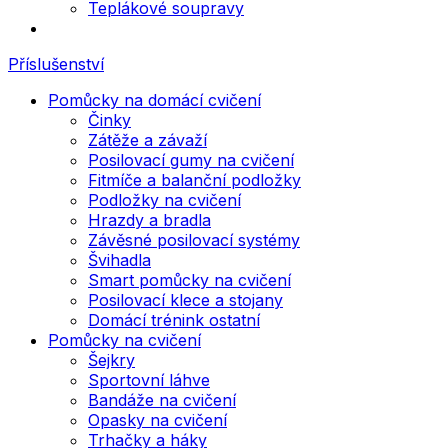
Teplákové soupravy
Příslušenství
Pomůcky na domácí cvičení
Činky
Zátěže a závaží
Posilovací gumy na cvičení
Fitmíče a balanční podložky
Podložky na cvičení
Hrazdy a bradla
Závěsné posilovací systémy
Švihadla
Smart pomůcky na cvičení
Posilovací klece a stojany
Domácí trénink ostatní
Pomůcky na cvičení
Šejkry
Sportovní láhve
Bandáže na cvičení
Opasky na cvičení
Trhačky a háky