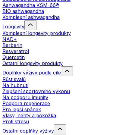
Ashwagandha KSM-66®
BIO ashwagandha
Komplexní ashwagandha
Longevity
Komplexní longevity produkty
NAD+
Berberin
Resveratrol
Quercetin
Ostatní longevity produkty
Doplňky výživy podle cíle
Růst svalů
Na hubnutí
Zlepšení sportovního výkonu
Na podporu imunity
Podpora regenerace
Pro lepší spánek
Vlasy, nehty a pokožka
Proti stresu
Ostatní doplňky výživy