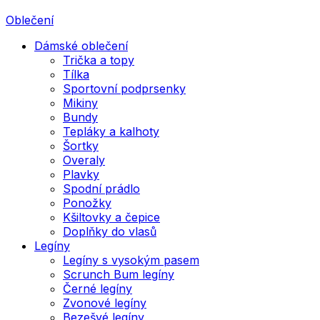
Oblečení
Dámské oblečení
Trička a topy
Tílka
Sportovní podprsenky
Mikiny
Bundy
Tepláky a kalhoty
Šortky
Overaly
Plavky
Spodní prádlo
Ponožky
Kšiltovky a čepice
Doplňky do vlasů
Legíny
Legíny s vysokým pasem
Scrunch Bum legíny
Černé legíny
Zvonové legíny
Bezešvé legíny