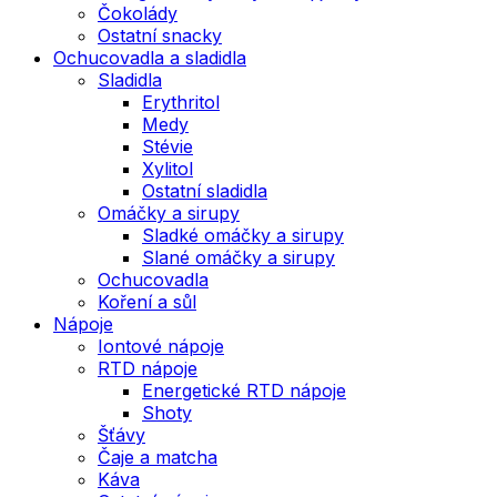
Čokolády
Ostatní snacky
Ochucovadla a sladidla
Sladidla
Erythritol
Medy
Stévie
Xylitol
Ostatní sladidla
Omáčky a sirupy
Sladké omáčky a sirupy
Slané omáčky a sirupy
Ochucovadla
Koření a sůl
Nápoje
Iontové nápoje
RTD nápoje
Energetické RTD nápoje
Shoty
Šťávy
Čaje a matcha
Káva