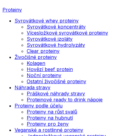
Proteiny
Syrovátkové whey proteiny
Syrovátkové koncentráty
Vícesložkové syrovátkové proteiny
Syrovátkové izoláty
Syrovátkové hydrolyzáty
Clear proteiny
Živočišné proteiny
Kolagen
Hovězí beef protein
Noční proteiny
Ostatní živočišné proteiny
Náhrada stravy
Práškové náhrady stravy
Proteinové ready to drink nápoje
Proteiny podle účelu
Proteiny na růst svalů
Proteiny na hubnutí
Proteiny pro ženy
Veganské a rostlinné proteiny
Jednosložkové veganské proteiny