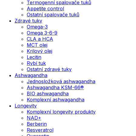
Termogenní spalovače tuků
Appetite control
Ostatní spalovače tuků
Zdravé tuky
Omega-3
Omega 3-6-9
CLA a HCA
MCT olej
Krilový olej
Lecitin
Rybí tuk
Ostatní zdravé tuky
Ashwagandha
Jednosložková ashwagandha
Ashwagandha KSM-66®
BIO ashwagandha
Komplexní ashwagandha
Longevity
Komplexní longevity produkty
NAD+
Berberin
Resveratrol
Quercetin