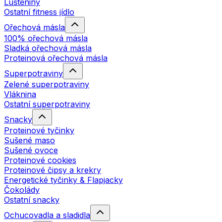
Luštěniny
Ostatní fitness jídlo
Ořechová másla
100% ořechová másla
Sladká ořechová másla
Proteinová ořechová másla
Superpotraviny
Zelené superpotraviny
Vláknina
Ostatní superpotraviny
Snacky
Proteinové tyčinky
Sušené maso
Sušené ovoce
Proteinové cookies
Proteinové čipsy a krekry
Energetické tyčinky & Flapjacky
Čokolády
Ostatní snacky
Ochucovadla a sladidla