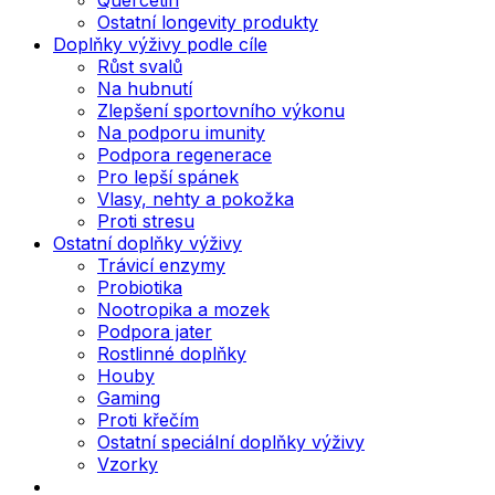
Ostatní longevity produkty
Doplňky výživy podle cíle
Růst svalů
Na hubnutí
Zlepšení sportovního výkonu
Na podporu imunity
Podpora regenerace
Pro lepší spánek
Vlasy, nehty a pokožka
Proti stresu
Ostatní doplňky výživy
Trávicí enzymy
Probiotika
Nootropika a mozek
Podpora jater
Rostlinné doplňky
Houby
Gaming
Proti křečím
Ostatní speciální doplňky výživy
Vzorky