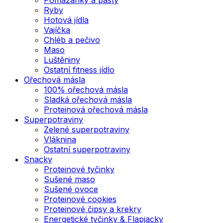
Ryby
Hotová jídla
Vajíčka
Chléb a pečivo
Maso
Luštěniny
Ostatní fitness jídlo
Ořechová másla
100% ořechová másla
Sladká ořechová másla
Proteinová ořechová másla
Superpotraviny
Zelené superpotraviny
Vláknina
Ostatní superpotraviny
Snacky
Proteinové tyčinky
Sušené maso
Sušené ovoce
Proteinové cookies
Proteinové čipsy a krekry
Energetické tyčinky & Flapjacky