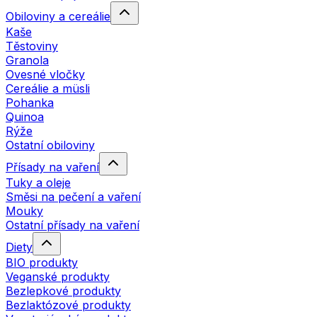
Obiloviny a cereálie
Kaše
Těstoviny
Granola
Ovesné vločky
Cereálie a müsli
Pohanka
Quinoa
Rýže
Ostatní obiloviny
Přísady na vaření
Tuky a oleje
Směsi na pečení a vaření
Mouky
Ostatní přísady na vaření
Diety
BIO produkty
Veganské produkty
Bezlepkové produkty
Bezlaktózové produkty