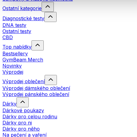
Ostatní kategorie
Diagnostické testy
DNA testy
Ostatní testy
CBD
Top nabídky
Bestsellery
GymBeam Merch
Novinky
Výprodej
Výprodej oblečení
Výprodej dámského oblečení
Výprodej pánského oblečení
Dárky
Dárkové poukazy
Dárky pro celou rodinu
Dárky pro ni
Dárky pro něho
Na pečení a vaření