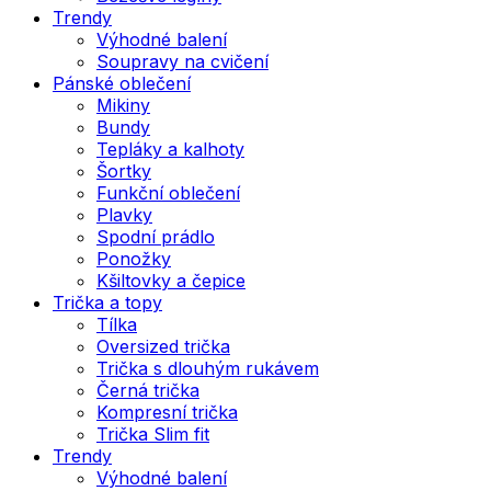
Trendy
Výhodné balení
Soupravy na cvičení
Pánské oblečení
Mikiny
Bundy
Tepláky a kalhoty
Šortky
Funkční oblečení
Plavky
Spodní prádlo
Ponožky
Kšiltovky a čepice
Trička a topy
Tílka
Oversized trička
Trička s dlouhým rukávem
Černá trička
Kompresní trička
Trička Slim fit
Trendy
Výhodné balení