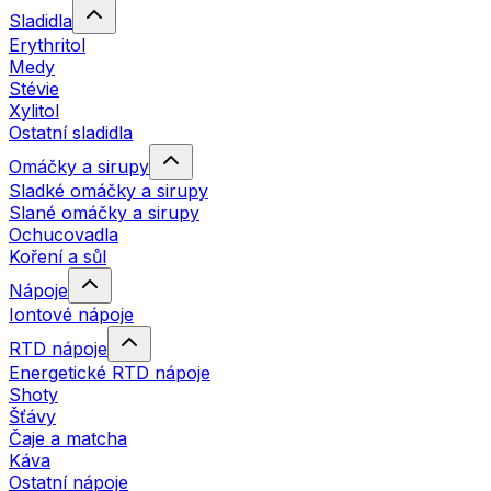
Sladidla
Erythritol
Medy
Stévie
Xylitol
Ostatní sladidla
Omáčky a sirupy
Sladké omáčky a sirupy
Slané omáčky a sirupy
Ochucovadla
Koření a sůl
Nápoje
Iontové nápoje
RTD nápoje
Energetické RTD nápoje
Shoty
Šťávy
Čaje a matcha
Káva
Ostatní nápoje