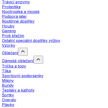
Trávicí enzymy
Probiotika
Nootropika a mozek
Podpora jater
Rostlinné doplňky
Houby
Gaming
Proti křečím
Ostatní speciální doplňky výživy
Vzorky
Oblečení
Dámské oblečení
Trička a topy
Tílka
Sportovní podprsenky
Mikiny
Bundy
Tepláky a kalhoty
Šortky
Overaly
Plavky