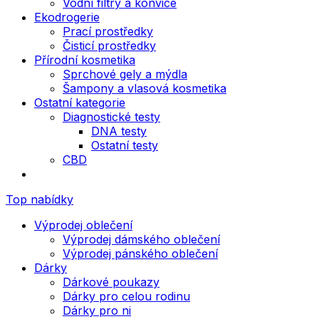
Vodní filtry a konvice
Ekodrogerie
Prací prostředky
Čisticí prostředky
Přírodní kosmetika
Sprchové gely a mýdla
Šampony a vlasová kosmetika
Ostatní kategorie
Diagnostické testy
DNA testy
Ostatní testy
CBD
Top nabídky
Výprodej oblečení
Výprodej dámského oblečení
Výprodej pánského oblečení
Dárky
Dárkové poukazy
Dárky pro celou rodinu
Dárky pro ni