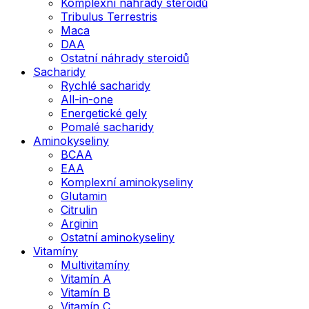
Komplexní náhrady steroidů
Tribulus Terrestris
Maca
DAA
Ostatní náhrady steroidů
Sacharidy
Rychlé sacharidy
All-in-one
Energetické gely
Pomalé sacharidy
Aminokyseliny
BCAA
EAA
Komplexní aminokyseliny
Glutamin
Citrulin
Arginin
Ostatní aminokyseliny
Vitamíny
Multivitamíny
Vitamín A
Vitamín B
Vitamín C