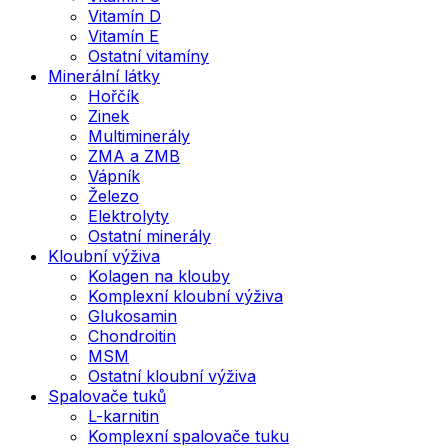
Vitamín D
Vitamín E
Ostatní vitamíny
Minerální látky
Hořčík
Zinek
Multiminerály
ZMA a ZMB
Vápník
Železo
Elektrolyty
Ostatní minerály
Kloubní výživa
Kolagen na klouby
Komplexní kloubní výživa
Glukosamin
Chondroitin
MSM
Ostatní kloubní výživa
Spalovače tuků
L-karnitin
Komplexní spalovače tuku