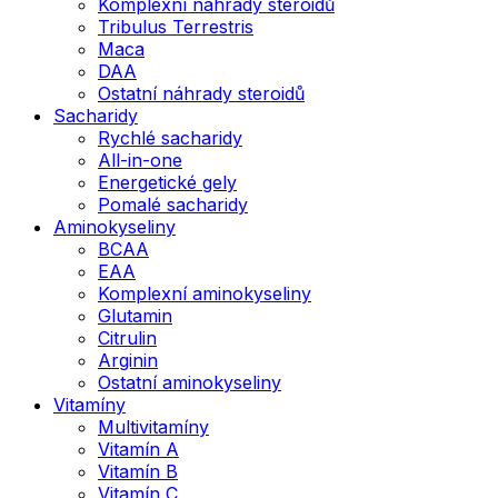
Komplexní náhrady steroidů
Tribulus Terrestris
Maca
DAA
Ostatní náhrady steroidů
Sacharidy
Rychlé sacharidy
All-in-one
Energetické gely
Pomalé sacharidy
Aminokyseliny
BCAA
EAA
Komplexní aminokyseliny
Glutamin
Citrulin
Arginin
Ostatní aminokyseliny
Vitamíny
Multivitamíny
Vitamín A
Vitamín B
Vitamín C