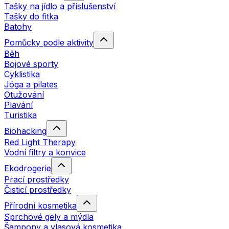
Tašky na jídlo a příslušenství
Tašky do fitka
Batohy
Pomůcky podle aktivity
Běh
Bojové sporty
Cyklistika
Jóga a pilates
Otužování
Plavání
Turistika
Biohacking
Red Light Therapy
Vodní filtry a konvice
Ekodrogerie
Prací prostředky
Čisticí prostředky
Přírodní kosmetika
Sprchové gely a mýdla
Šampony a vlasová kosmetika