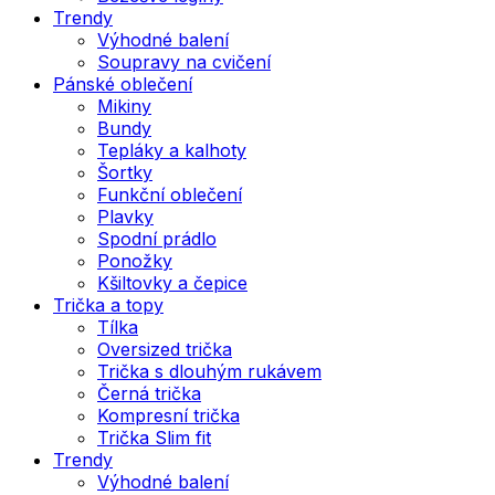
Trendy
Výhodné balení
Soupravy na cvičení
Pánské oblečení
Mikiny
Bundy
Tepláky a kalhoty
Šortky
Funkční oblečení
Plavky
Spodní prádlo
Ponožky
Kšiltovky a čepice
Trička a topy
Tílka
Oversized trička
Trička s dlouhým rukávem
Černá trička
Kompresní trička
Trička Slim fit
Trendy
Výhodné balení