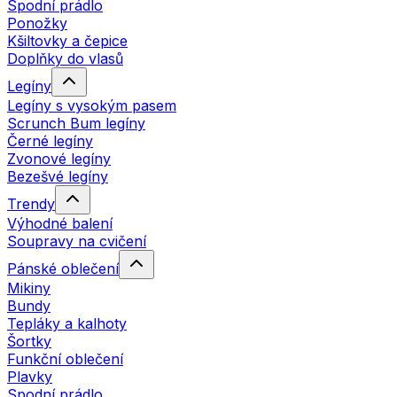
Spodní prádlo
Ponožky
Kšiltovky a čepice
Doplňky do vlasů
Legíny
Legíny s vysokým pasem
Scrunch Bum legíny
Černé legíny
Zvonové legíny
Bezešvé legíny
Trendy
Výhodné balení
Soupravy na cvičení
Pánské oblečení
Mikiny
Bundy
Tepláky a kalhoty
Šortky
Funkční oblečení
Plavky
Spodní prádlo