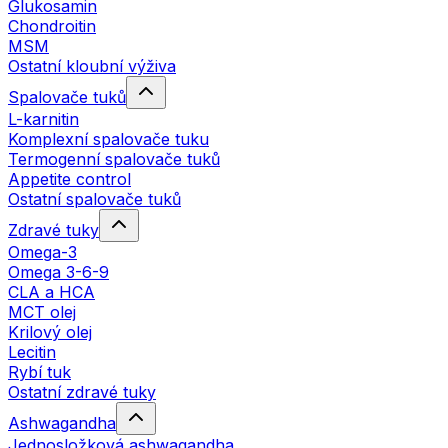
Glukosamin
Chondroitin
MSM
Ostatní kloubní výživa
Spalovače tuků
L-karnitin
Komplexní spalovače tuku
Termogenní spalovače tuků
Appetite control
Ostatní spalovače tuků
Zdravé tuky
Omega-3
Omega 3-6-9
CLA a HCA
MCT olej
Krilový olej
Lecitin
Rybí tuk
Ostatní zdravé tuky
Ashwagandha
Jednosložková ashwagandha