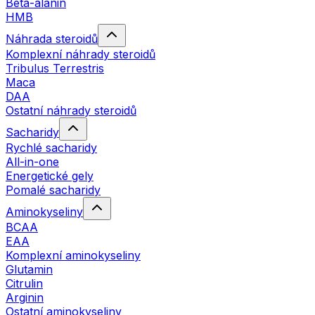
Beta-alanin
HMB
Náhrada steroidů
Komplexní náhrady steroidů
Tribulus Terrestris
Maca
DAA
Ostatní náhrady steroidů
Sacharidy
Rychlé sacharidy
All-in-one
Energetické gely
Pomalé sacharidy
Aminokyseliny
BCAA
EAA
Komplexní aminokyseliny
Glutamin
Citrulin
Arginin
Ostatní aminokyseliny