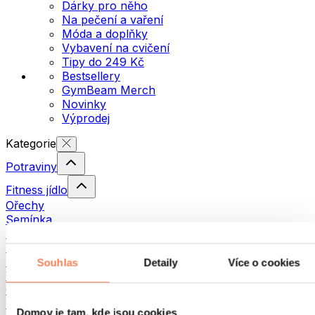
Dárky pro něho
Na pečení a vaření
Móda a doplňky
Vybavení na cvičení
Tipy do 249 Kč
Bestsellery
GymBeam Merch
Novinky
Výprodej
Kategorie
Potraviny
Fitness jídlo
Ořechy
Semínka
Pomazánky a pasty
Ryby
Hotová jídla
Souhlas
Detaily
Více o cookies
Vajíčka
Chléb a pečivo
Maso
Domov je tam, kde jsou cookies