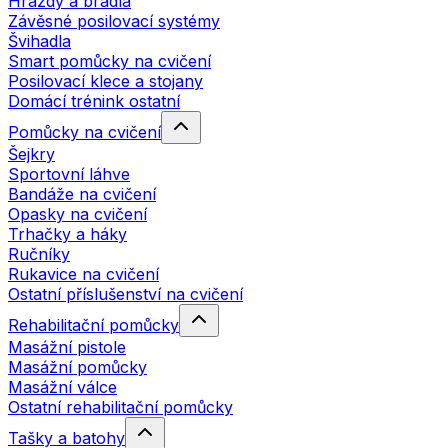
Hrazdy a bradla
Závěsné posilovací systémy
Švihadla
Smart pomůcky na cvičení
Posilovací klece a stojany
Domácí trénink ostatní
Pomůcky na cvičení
Šejkry
Sportovní láhve
Bandáže na cvičení
Opasky na cvičení
Trhačky a háky
Ručníky
Rukavice na cvičení
Ostatní příslušenství na cvičení
Rehabilitační pomůcky
Masážní pistole
Masážní pomůcky
Masážní válce
Ostatní rehabilitační pomůcky
Tašky a batohy