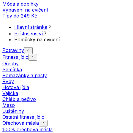
Móda a doplňky
Vybavení na cvičení
Tipy do 249 Kč
Hlavní stránka
Příslušenství
Pomůcky na cvičení
Potraviny
Fitness jídlo
Ořechy
Semínka
Pomazánky a pasty
Ryby
Hotová jídla
Vajíčka
Chléb a pečivo
Maso
Luštěniny
Ostatní fitness jídlo
Ořechová másla
100% ořechová másla