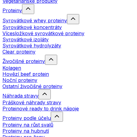
Vegetariánské produkty
Proteiny
Syrovátkové whey proteiny
Syrovátkové koncentráty
Vícesložkové syrovátkové proteiny
Syrovátkové izoláty
Syrovátkové hydrolyzáty
Clear proteiny
Živočišné proteiny
Kolagen
Hovězí beef protein
Noční proteiny
Ostatní živočišné proteiny
Náhrada stravy
Práškové náhrady stravy
Proteinové ready to drink nápoje
Proteiny podle účelu
Proteiny na růst svalů
Proteiny na hubnutí