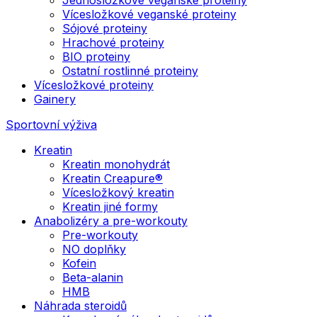
Vícesložkové veganské proteiny
Sójové proteiny
Hrachové proteiny
BIO proteiny
Ostatní rostlinné proteiny
Vícesložkové proteiny
Gainery
Sportovní výživa
Kreatin
Kreatin monohydrát
Kreatin Creapure®
Vícesložkový kreatin
Kreatin jiné formy
Anabolizéry a pre-workouty
Pre-workouty
NO doplňky
Kofein
Beta-alanin
HMB
Náhrada steroidů