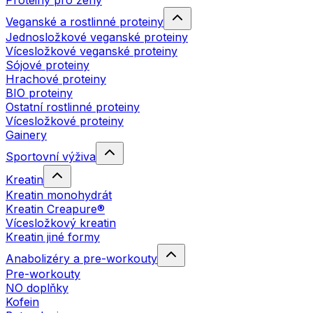
Proteiny pro ženy
Veganské a rostlinné proteiny
Jednosložkové veganské proteiny
Vícesložkové veganské proteiny
Sójové proteiny
Hrachové proteiny
BIO proteiny
Ostatní rostlinné proteiny
Vícesložkové proteiny
Gainery
Sportovní výživa
Kreatin
Kreatin monohydrát
Kreatin Creapure®
Vícesložkový kreatin
Kreatin jiné formy
Anabolizéry a pre-workouty
Pre-workouty
NO doplňky
Kofein