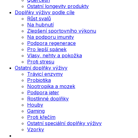
Ostatní longevity produkty
Doplňky výživy podle cíle
Růst svalů
Na hubnutí
Zlepšení sportovního výkonu
Na podporu imunity
Podpora regenerace
Pro lepší spánek
Vlasy, nehty a pokožka
Proti stresu
Ostatní doplňky výživy
Trávicí enzymy
Probiotika
Nootropika a mozek
Podpora jater
Rostlinné doplňky
Houby
Gaming
Proti křečím
Ostatní speciální doplňky výživy
Vzorky