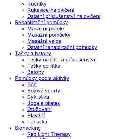
Ručníky
Rukavice na cvičení
Ostatní příslušenství na cvičení
Rehabilitační pomůcky
Masážní pistole
Masážní pomůcky
Masážní válce
Ostatní rehabilitační pomůcky
Tašky a batohy
Tašky na jídlo a příslušenství
Tašky do fitka
Batohy
Pomůcky podle aktivity
Běh
Bojové sporty
Cyklistika
Jóga a pilates
Otužování
Plavání
Turistika
Biohacking
Red Light Therapy