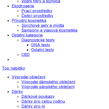
Vodní filtry a konvice
Ekodrogerie
Prací prostředky
Čisticí prostředky
Přírodní kosmetika
Sprchové gely a mýdla
Šampony a vlasová kosmetika
Ostatní kategorie
Diagnostické testy
DNA testy
Ostatní testy
CBD
Top nabídky
Výprodej oblečení
Výprodej dámského oblečení
Výprodej pánského oblečení
Dárky
Dárkové poukazy
Dárky pro celou rodinu
Dárky pro ni