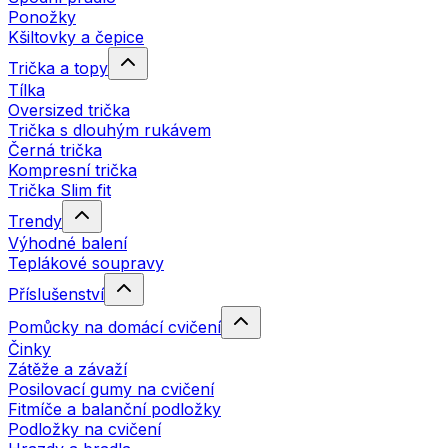
Ponožky
Kšiltovky a čepice
Trička a topy
Tílka
Oversized trička
Trička s dlouhým rukávem
Černá trička
Kompresní trička
Trička Slim fit
Trendy
Výhodné balení
Teplákové soupravy
Příslušenství
Pomůcky na domácí cvičení
Činky
Zátěže a závaží
Posilovací gumy na cvičení
Fitmíče a balanční podložky
Podložky na cvičení