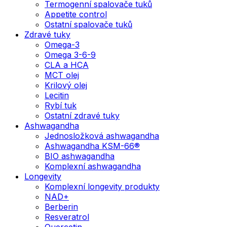
Termogenní spalovače tuků
Appetite control
Ostatní spalovače tuků
Zdravé tuky
Omega-3
Omega 3-6-9
CLA a HCA
MCT olej
Krilový olej
Lecitin
Rybí tuk
Ostatní zdravé tuky
Ashwagandha
Jednosložková ashwagandha
Ashwagandha KSM-66®
BIO ashwagandha
Komplexní ashwagandha
Longevity
Komplexní longevity produkty
NAD+
Berberin
Resveratrol
Quercetin