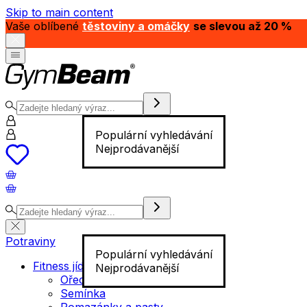
Skip to main content
Vaše oblíbené
těstoviny a omáčky
se slevou až 20 %
Populární vyhledávání
Nejprodávanější
Potraviny
Populární vyhledávání
Fitness jídlo
Nejprodávanější
Ořechy
Semínka
Pomazánky a pasty