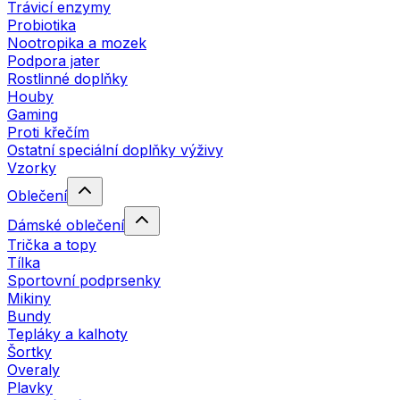
Trávicí enzymy
Probiotika
Nootropika a mozek
Podpora jater
Rostlinné doplňky
Houby
Gaming
Proti křečím
Ostatní speciální doplňky výživy
Vzorky
Oblečení
Dámské oblečení
Trička a topy
Tílka
Sportovní podprsenky
Mikiny
Bundy
Tepláky a kalhoty
Šortky
Overaly
Plavky