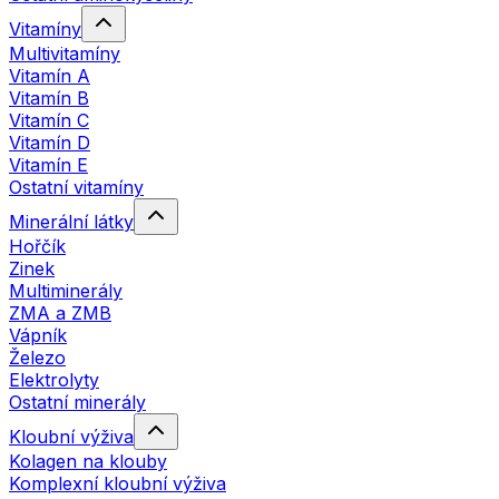
Vitamíny
Multivitamíny
Vitamín A
Vitamín B
Vitamín C
Vitamín D
Vitamín E
Ostatní vitamíny
Minerální látky
Hořčík
Zinek
Multiminerály
ZMA a ZMB
Vápník
Železo
Elektrolyty
Ostatní minerály
Kloubní výživa
Kolagen na klouby
Komplexní kloubní výživa