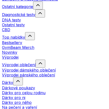
Ostatní kategorie
Diagnostické testy
DNA testy
Ostatní testy
CBD
Top nabídky
Bestsellery
GymBeam Merch
Novinky
Výprodej
Výprodej oblečení
Výprodej dámského oblečení
Výprodej pánského oblečení
Dárky
Dárkové poukazy
Dárky pro celou rodinu
Dárky pro ni
Dárky pro něho
Na pečení a vaření