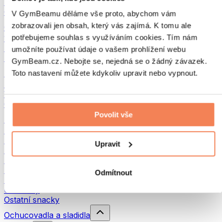
Luštěniny
Ostatní fitness jídlo
V GymBeamu děláme vše proto, abychom vám
zobrazovali jen obsah, který vás zajímá. K tomu ale
Ořechová másla
potřebujeme souhlas s využíváním cookies. Tím nám
100% ořechová másla
Sladká ořechová másla
umožníte používat údaje o vašem prohlížení webu
Proteinová ořechová másla
GymBeam.cz. Nebojte se, nejedná se o žádný závazek.
Superpotraviny
Toto nastavení můžete kdykoliv upravit nebo vypnout.
Zelené superpotraviny
Vláknina
Ostatní superpotraviny
Povolit vše
Snacky
Proteinové tyčinky
Sušené maso
Upravit
Sušené ovoce
Proteinové cookies
Proteinové čipsy a krekry
Odmítnout
Energetické tyčinky & Flapjacky
Čokolády
Ostatní snacky
Ochucovadla a sladidla