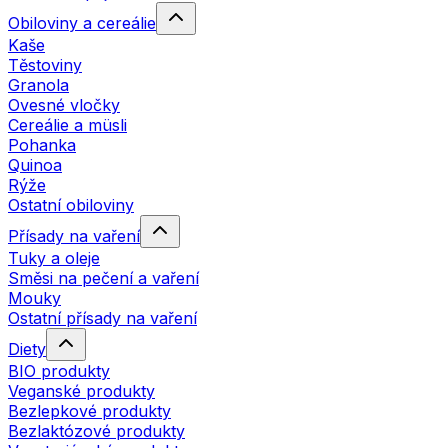
Obiloviny a cereálie
Kaše
Těstoviny
Granola
Ovesné vločky
Cereálie a müsli
Pohanka
Quinoa
Rýže
Ostatní obiloviny
Přísady na vaření
Tuky a oleje
Směsi na pečení a vaření
Mouky
Ostatní přísady na vaření
Diety
BIO produkty
Veganské produkty
Bezlepkové produkty
Bezlaktózové produkty