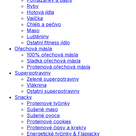
Ryby
Hotová jídla
Vajíčka
Chléb a pečivo
Maso
Luštěniny
Ostatní fitness jídlo
Ořechová másla
100% ořechová másla
Sladká ořechová másla
Proteinová ořechová másla
Superpotraviny
Zelené superpotraviny
Vláknina
Ostatní superpotraviny
Snacky
Proteinové tyčinky
Sušené maso
Sušené ovoce
Proteinové cookies
Proteinové čipsy a krekry
Energetické tyčinky & Flapjacky