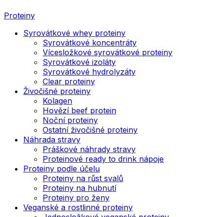
Proteiny
Syrovátkové whey proteiny
Syrovátkové koncentráty
Vícesložkové syrovátkové proteiny
Syrovátkové izoláty
Syrovátkové hydrolyzáty
Clear proteiny
Živočišné proteiny
Kolagen
Hovězí beef protein
Noční proteiny
Ostatní živočišné proteiny
Náhrada stravy
Práškové náhrady stravy
Proteinové ready to drink nápoje
Proteiny podle účelu
Proteiny na růst svalů
Proteiny na hubnutí
Proteiny pro ženy
Veganské a rostlinné proteiny
Jednosložkové veganské proteiny