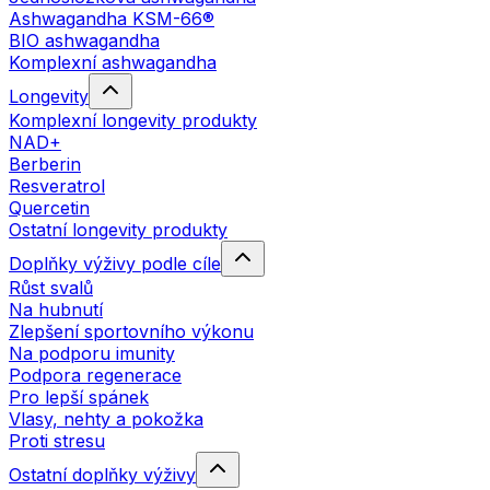
Ashwagandha KSM-66®
BIO ashwagandha
Komplexní ashwagandha
Longevity
Komplexní longevity produkty
NAD+
Berberin
Resveratrol
Quercetin
Ostatní longevity produkty
Doplňky výživy podle cíle
Růst svalů
Na hubnutí
Zlepšení sportovního výkonu
Na podporu imunity
Podpora regenerace
Pro lepší spánek
Vlasy, nehty a pokožka
Proti stresu
Ostatní doplňky výživy