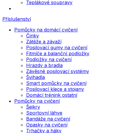
Teplákové soupravy
Příslušenství
Pomůcky na domácí cvičení
Činky
Zátěže a závaží
Posilovací gumy na cvičení
Fitmíče a balanční podložky
Podložky na cvičení
Hrazdy a bradla
Závěsné posilovací systémy
Švihadla
Smart pomůcky na cvičení
Posilovací klece a stojany
Domácí trénink ostatní
Pomůcky na cvičení
Šejkry
Sportovní láhve
Bandáže na cvičení
Opasky na cvičení
Trhačky a háky