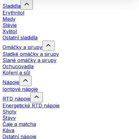
Sladidla
Erythritol
Medy
Stévie
Xylitol
Ostatní sladidla
Omáčky a sirupy
Sladké omáčky a sirupy
Slané omáčky a sirupy
Ochucovadla
Koření a sůl
Nápoje
Iontové nápoje
RTD nápoje
Energetické RTD nápoje
Shoty
Šťávy
Čaje a matcha
Káva
Ostatní nápoje