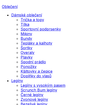
Oblečení
Dámské oblečení
Trička a topy
Tílka
Sportovní podprsenky
Mikiny
Bundy
Tepláky a kalhoty
Šortky
Overaly
Plavky
Spodní prádlo
Ponožky
Kšiltovky a čepice
Doplňky do vlasů
Legíny
Legíny s vysokým pasem
Scrunch Bum legíny
Černé legíny
Zvonové legíny
Bezešvé legíny