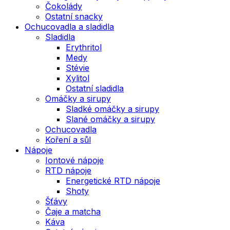
Čokolády
Ostatní snacky
Ochucovadla a sladidla
Sladidla
Erythritol
Medy
Stévie
Xylitol
Ostatní sladidla
Omáčky a sirupy
Sladké omáčky a sirupy
Slané omáčky a sirupy
Ochucovadla
Koření a sůl
Nápoje
Iontové nápoje
RTD nápoje
Energetické RTD nápoje
Shoty
Šťávy
Čaje a matcha
Káva