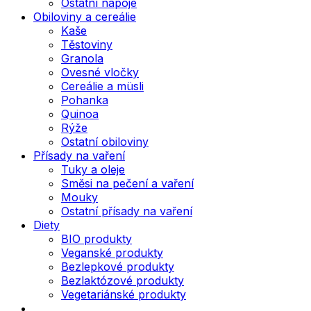
Ostatní nápoje
Obiloviny a cereálie
Kaše
Těstoviny
Granola
Ovesné vločky
Cereálie a müsli
Pohanka
Quinoa
Rýže
Ostatní obiloviny
Přísady na vaření
Tuky a oleje
Směsi na pečení a vaření
Mouky
Ostatní přísady na vaření
Diety
BIO produkty
Veganské produkty
Bezlepkové produkty
Bezlaktózové produkty
Vegetariánské produkty