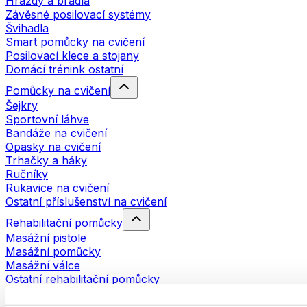
Hrazdy a bradla
Závěsné posilovací systémy
Švihadla
Smart pomůcky na cvičení
Posilovací klece a stojany
Domácí trénink ostatní
Pomůcky na cvičení
Šejkry
Sportovní láhve
Bandáže na cvičení
Opasky na cvičení
Trhačky a háky
Ručníky
Rukavice na cvičení
Ostatní příslušenství na cvičení
Rehabilitační pomůcky
Masážní pistole
Masážní pomůcky
Masážní válce
Ostatní rehabilitační pomůcky
Tašky a batohy