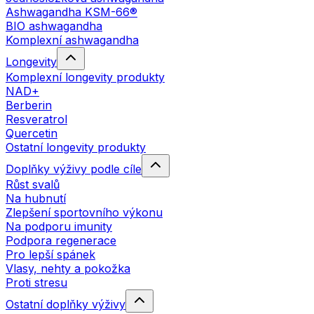
Ashwagandha KSM-66®
BIO ashwagandha
Komplexní ashwagandha
Longevity
Komplexní longevity produkty
NAD+
Berberin
Resveratrol
Quercetin
Ostatní longevity produkty
Doplňky výživy podle cíle
Růst svalů
Na hubnutí
Zlepšení sportovního výkonu
Na podporu imunity
Podpora regenerace
Pro lepší spánek
Vlasy, nehty a pokožka
Proti stresu
Ostatní doplňky výživy