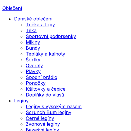
Oblečení
Dámské oblečení
Trička a topy
Tílka
Sportovní podprsenky
Mikiny
Bundy
Tepláky a kalhoty
Šortky
Overaly
Plavky
Spodní prádlo
Ponožky
Kšiltovky a čepice
Doplňky do vlasů
Legíny
Legíny s vysokým pasem
Scrunch Bum legíny
Černé legíny
Zvonové legíny
Bezešvé legíny