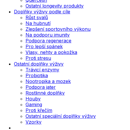
Ostatní longevity produkty
Doplňky výživy podle cíle
Růst svalů
Na hubnutí
Zlepšení sportovního výkonu
Na podporu imunity
Podpora regenerace
Pro lepší spánek
Vlasy, nehty a pokožka
Proti stresu
Ostatní doplňky výživy
Trávicí enzymy
Probiotika
Nootropika a mozek
Podpora jater
Rostlinné doplňky
Houby
Gaming
Proti křečím
Ostatní speciální doplňky výživy
Vzorky