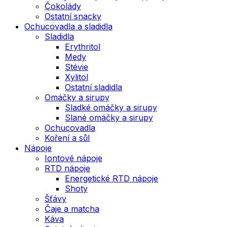
Čokolády
Ostatní snacky
Ochucovadla a sladidla
Sladidla
Erythritol
Medy
Stévie
Xylitol
Ostatní sladidla
Omáčky a sirupy
Sladké omáčky a sirupy
Slané omáčky a sirupy
Ochucovadla
Koření a sůl
Nápoje
Iontové nápoje
RTD nápoje
Energetické RTD nápoje
Shoty
Šťávy
Čaje a matcha
Káva