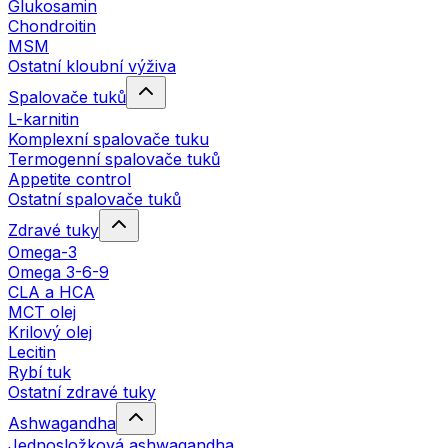
Glukosamin
Chondroitin
MSM
Ostatní kloubní výživa
Spalovače tuků
L-karnitin
Komplexní spalovače tuku
Termogenní spalovače tuků
Appetite control
Ostatní spalovače tuků
Zdravé tuky
Omega-3
Omega 3-6-9
CLA a HCA
MCT olej
Krilový olej
Lecitin
Rybí tuk
Ostatní zdravé tuky
Ashwagandha
Jednosložková ashwagandha