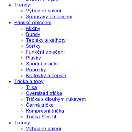
Trendy
Výhodné balení
Soupravy na cvičení
Pánské oblečení
Mikiny
Bundy
Tepláky a kalhoty
Šortky
Funkční oblečení
Plavky
Spodní prádlo
Ponožky
Kšiltovky a čepice
Trička a topy
Tílka
Oversized trička
Trička s dlouhým rukávem
Černá trička
Kompresní trička
Trička Slim fit
Trendy
Výhodné balení