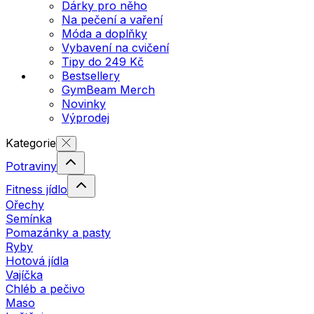
Dárky pro něho
Na pečení a vaření
Móda a doplňky
Vybavení na cvičení
Tipy do 249 Kč
Bestsellery
GymBeam Merch
Novinky
Výprodej
Kategorie
Potraviny
Fitness jídlo
Ořechy
Semínka
Pomazánky a pasty
Ryby
Hotová jídla
Vajíčka
Chléb a pečivo
Maso