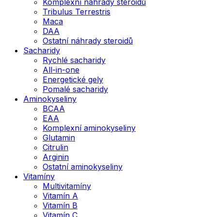
Komplexní náhrady steroidů
Tribulus Terrestris
Maca
DAA
Ostatní náhrady steroidů
Sacharidy
Rychlé sacharidy
All-in-one
Energetické gely
Pomalé sacharidy
Aminokyseliny
BCAA
EAA
Komplexní aminokyseliny
Glutamin
Citrulin
Arginin
Ostatní aminokyseliny
Vitamíny
Multivitamíny
Vitamín A
Vitamín B
Vitamín C