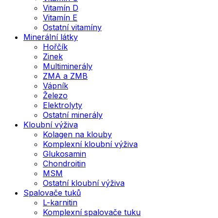
Vitamín D
Vitamín E
Ostatní vitamíny
Minerální látky
Hořčík
Zinek
Multiminerály
ZMA a ZMB
Vápník
Železo
Elektrolyty
Ostatní minerály
Kloubní výživa
Kolagen na klouby
Komplexní kloubní výživa
Glukosamin
Chondroitin
MSM
Ostatní kloubní výživa
Spalovače tuků
L-karnitin
Komplexní spalovače tuku