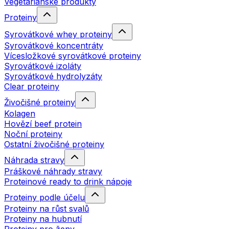
Vegetariánské produkty
Proteiny
Syrovátkové whey proteiny
Syrovátkové koncentráty
Vícesložkové syrovátkové proteiny
Syrovátkové izoláty
Syrovátkové hydrolyzáty
Clear proteiny
Živočišné proteiny
Kolagen
Hovězí beef protein
Noční proteiny
Ostatní živočišné proteiny
Náhrada stravy
Práškové náhrady stravy
Proteinové ready to drink nápoje
Proteiny podle účelu
Proteiny na růst svalů
Proteiny na hubnutí