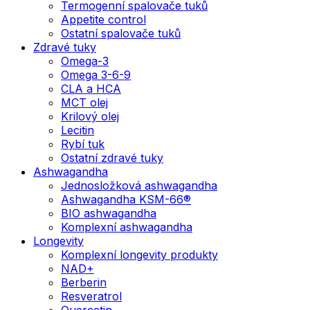
Termogenní spalovače tuků
Appetite control
Ostatní spalovače tuků
Zdravé tuky
Omega-3
Omega 3-6-9
CLA a HCA
MCT olej
Krilový olej
Lecitin
Rybí tuk
Ostatní zdravé tuky
Ashwagandha
Jednosložková ashwagandha
Ashwagandha KSM-66®
BIO ashwagandha
Komplexní ashwagandha
Longevity
Komplexní longevity produkty
NAD+
Berberin
Resveratrol
Quercetin