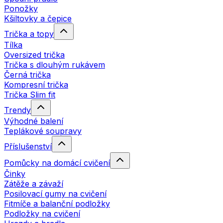
Ponožky
Kšiltovky a čepice
Trička a topy
Tílka
Oversized trička
Trička s dlouhým rukávem
Černá trička
Kompresní trička
Trička Slim fit
Trendy
Výhodné balení
Teplákové soupravy
Příslušenství
Pomůcky na domácí cvičení
Činky
Zátěže a závaží
Posilovací gumy na cvičení
Fitmíče a balanční podložky
Podložky na cvičení