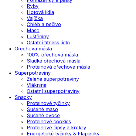
Ryby
Hotová jídla
Vajíčka
Chléb a pečivo
Maso
Luštěniny
Ostatní fitness jídlo
Ořechová másla
100% ořechová másla
Sladká ořechová másla
Proteinová ořechová másla
Superpotraviny
Zelené superpotraviny
Vláknina
Ostatní superpotraviny
Snacky
Proteinové tyčinky
Sušené maso
Sušené ovoce
Proteinové cookies
Proteinové čipsy a krekry
Energetické tyčinky & Flapjacky