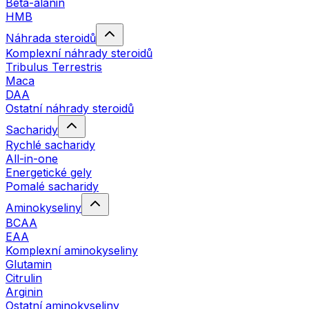
Beta-alanin
HMB
Náhrada steroidů
Komplexní náhrady steroidů
Tribulus Terrestris
Maca
DAA
Ostatní náhrady steroidů
Sacharidy
Rychlé sacharidy
All-in-one
Energetické gely
Pomalé sacharidy
Aminokyseliny
BCAA
EAA
Komplexní aminokyseliny
Glutamin
Citrulin
Arginin
Ostatní aminokyseliny