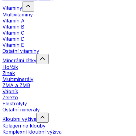
Vitamíny
Multivitamíny
Vitamín A
Vitamín B
Vitamín C
Vitamín D
Vitamín E
Ostatní vitamíny
Minerální látky
Hořčík
Zinek
Multiminerály
ZMA a ZMB
Vápník
Železo
Elektrolyty
Ostatní minerály
Kloubní výživa
Kolagen na klouby
Komplexní kloubní výživa