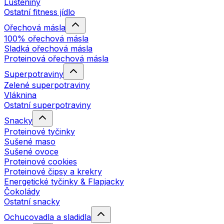
Luštěniny
Ostatní fitness jídlo
Ořechová másla
100% ořechová másla
Sladká ořechová másla
Proteinová ořechová másla
Superpotraviny
Zelené superpotraviny
Vláknina
Ostatní superpotraviny
Snacky
Proteinové tyčinky
Sušené maso
Sušené ovoce
Proteinové cookies
Proteinové čipsy a krekry
Energetické tyčinky & Flapjacky
Čokolády
Ostatní snacky
Ochucovadla a sladidla