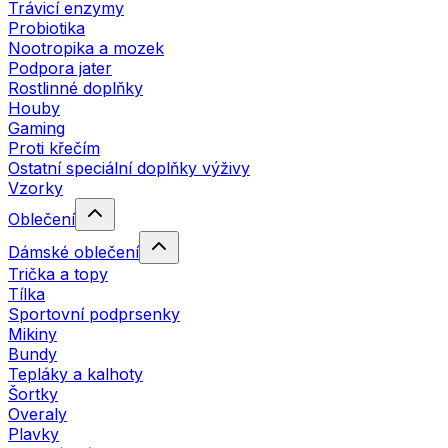
Trávicí enzymy
Probiotika
Nootropika a mozek
Podpora jater
Rostlinné doplňky
Houby
Gaming
Proti křečím
Ostatní speciální doplňky výživy
Vzorky
Oblečení
Dámské oblečení
Trička a topy
Tílka
Sportovní podprsenky
Mikiny
Bundy
Tepláky a kalhoty
Šortky
Overaly
Plavky