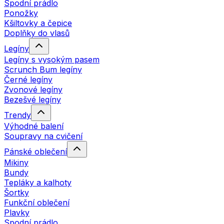
Spodní prádlo
Ponožky
Kšiltovky a čepice
Doplňky do vlasů
Legíny
Legíny s vysokým pasem
Scrunch Bum legíny
Černé legíny
Zvonové legíny
Bezešvé legíny
Trendy
Výhodné balení
Soupravy na cvičení
Pánské oblečení
Mikiny
Bundy
Tepláky a kalhoty
Šortky
Funkční oblečení
Plavky
Spodní prádlo