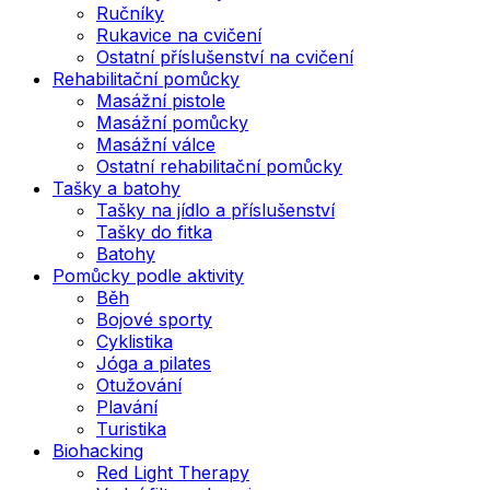
Ručníky
Rukavice na cvičení
Ostatní příslušenství na cvičení
Rehabilitační pomůcky
Masážní pistole
Masážní pomůcky
Masážní válce
Ostatní rehabilitační pomůcky
Tašky a batohy
Tašky na jídlo a příslušenství
Tašky do fitka
Batohy
Pomůcky podle aktivity
Běh
Bojové sporty
Cyklistika
Jóga a pilates
Otužování
Plavání
Turistika
Biohacking
Red Light Therapy