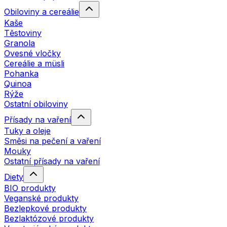
Obiloviny a cereálie
Kaše
Těstoviny
Granola
Ovesné vločky
Cereálie a müsli
Pohanka
Quinoa
Rýže
Ostatní obiloviny
Přísady na vaření
Tuky a oleje
Směsi na pečení a vaření
Mouky
Ostatní přísady na vaření
Diety
BIO produkty
Veganské produkty
Bezlepkové produkty
Bezlaktózové produkty