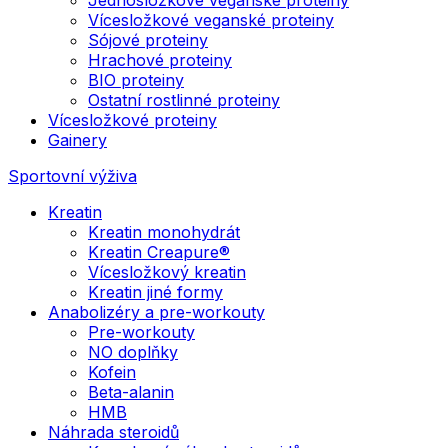
Vícesložkové veganské proteiny
Sójové proteiny
Hrachové proteiny
BIO proteiny
Ostatní rostlinné proteiny
Vícesložkové proteiny
Gainery
Sportovní výživa
Kreatin
Kreatin monohydrát
Kreatin Creapure®
Vícesložkový kreatin
Kreatin jiné formy
Anabolizéry a pre-workouty
Pre-workouty
NO doplňky
Kofein
Beta-alanin
HMB
Náhrada steroidů