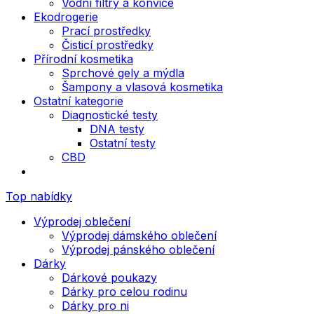
Vodní filtry a konvice
Ekodrogerie
Prací prostředky
Čisticí prostředky
Přírodní kosmetika
Sprchové gely a mýdla
Šampony a vlasová kosmetika
Ostatní kategorie
Diagnostické testy
DNA testy
Ostatní testy
CBD
Top nabídky
Výprodej oblečení
Výprodej dámského oblečení
Výprodej pánského oblečení
Dárky
Dárkové poukazy
Dárky pro celou rodinu
Dárky pro ni