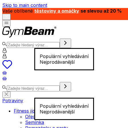
Skip to main content
Vaše oblíbené
těstoviny a omáčky
se slevou až 20 %
Populární vyhledávání
Nejprodávanější
Potraviny
Populární vyhledávání
Fitness jídlo
Nejprodávanější
Ořechy
Semínka
Pomazánky a pasty