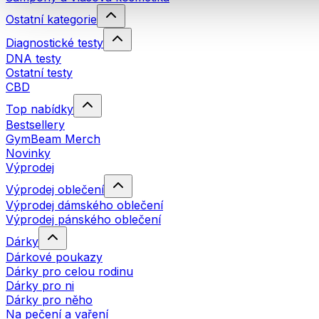
Ostatní kategorie
Diagnostické testy
DNA testy
Ostatní testy
CBD
Top nabídky
Bestsellery
GymBeam Merch
Novinky
Výprodej
Výprodej oblečení
Výprodej dámského oblečení
Výprodej pánského oblečení
Dárky
Dárkové poukazy
Dárky pro celou rodinu
Dárky pro ni
Dárky pro něho
Na pečení a vaření