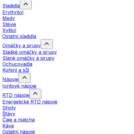
Sladidla
Erythritol
Medy
Stévie
Xylitol
Ostatní sladidla
Omáčky a sirupy
Sladké omáčky a sirupy
Slané omáčky a sirupy
Ochucovadla
Koření a sůl
Nápoje
Iontové nápoje
RTD nápoje
Energetické RTD nápoje
Shoty
Šťávy
Čaje a matcha
Káva
Ostatní nápoje