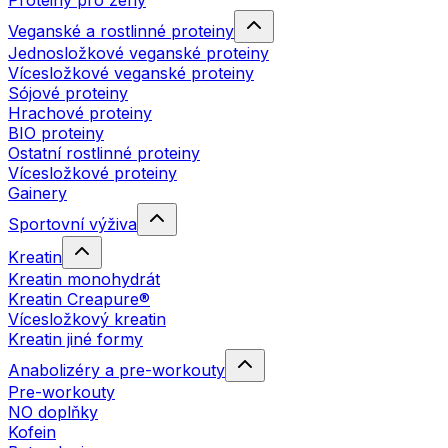
Proteiny pro ženy
Veganské a rostlinné proteiny
Jednosložkové veganské proteiny
Vícesložkové veganské proteiny
Sójové proteiny
Hrachové proteiny
BIO proteiny
Ostatní rostlinné proteiny
Vícesložkové proteiny
Gainery
Sportovní výživa
Kreatin
Kreatin monohydrát
Kreatin Creapure®
Vícesložkový kreatin
Kreatin jiné formy
Anabolizéry a pre-workouty
Pre-workouty
NO doplňky
Kofein