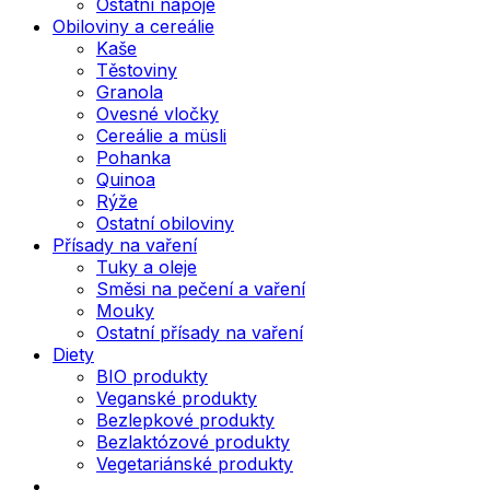
Ostatní nápoje
Obiloviny a cereálie
Kaše
Těstoviny
Granola
Ovesné vločky
Cereálie a müsli
Pohanka
Quinoa
Rýže
Ostatní obiloviny
Přísady na vaření
Tuky a oleje
Směsi na pečení a vaření
Mouky
Ostatní přísady na vaření
Diety
BIO produkty
Veganské produkty
Bezlepkové produkty
Bezlaktózové produkty
Vegetariánské produkty