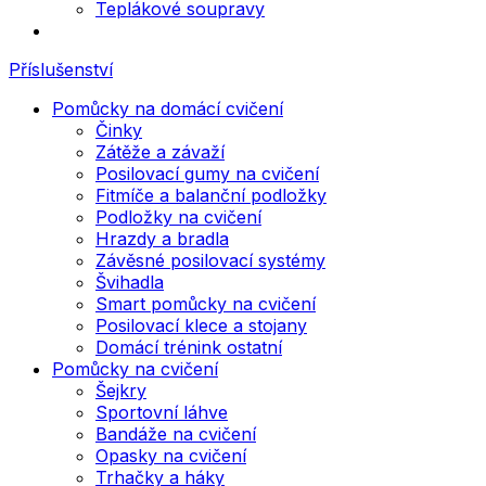
Teplákové soupravy
Příslušenství
Pomůcky na domácí cvičení
Činky
Zátěže a závaží
Posilovací gumy na cvičení
Fitmíče a balanční podložky
Podložky na cvičení
Hrazdy a bradla
Závěsné posilovací systémy
Švihadla
Smart pomůcky na cvičení
Posilovací klece a stojany
Domácí trénink ostatní
Pomůcky na cvičení
Šejkry
Sportovní láhve
Bandáže na cvičení
Opasky na cvičení
Trhačky a háky