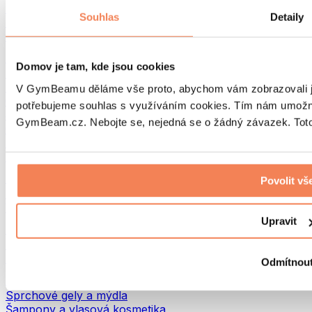
Tašky na jídlo a příslušenství
Souhlas
Detaily
Tašky do fitka
Batohy
Pomůcky podle aktivity
Domov je tam, kde jsou cookies
Běh
Bojové sporty
V GymBeamu děláme vše proto, abychom vám zobrazovali je
Cyklistika
potřebujeme souhlas s využíváním cookies. Tím nám umožní
Jóga a pilates
GymBeam.cz. Nebojte se, nejedná se o žádný závazek. Toto 
Otužování
Plavání
Turistika
Biohacking
Povolit vš
Red Light Therapy
Vodní filtry a konvice
Upravit
Ekodrogerie
Prací prostředky
Čisticí prostředky
Odmítnou
Přírodní kosmetika
Sprchové gely a mýdla
Šampony a vlasová kosmetika