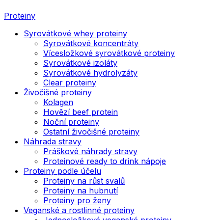
Proteiny
Syrovátkové whey proteiny
Syrovátkové koncentráty
Vícesložkové syrovátkové proteiny
Syrovátkové izoláty
Syrovátkové hydrolyzáty
Clear proteiny
Živočišné proteiny
Kolagen
Hovězí beef protein
Noční proteiny
Ostatní živočišné proteiny
Náhrada stravy
Práškové náhrady stravy
Proteinové ready to drink nápoje
Proteiny podle účelu
Proteiny na růst svalů
Proteiny na hubnutí
Proteiny pro ženy
Veganské a rostlinné proteiny
Jednosložkové veganské proteiny