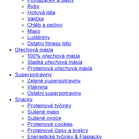
Ryby
Hotová jídla
Vajíčka
Chléb a pečivo
Maso
Luštěniny
Ostatní fitness jídlo
Ořechová másla
100% ořechová másla
Sladká ořechová másla
Proteinová ořechová másla
Superpotraviny
Zelené superpotraviny
Vláknina
Ostatní superpotraviny
Snacky
Proteinové tyčinky
Sušené maso
Sušené ovoce
Proteinové cookies
Proteinové čipsy a krekry
Energetické tyčinky & Flapjacky