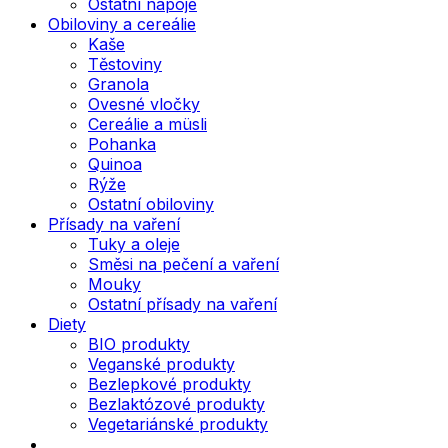
Ostatní nápoje
Obiloviny a cereálie
Kaše
Těstoviny
Granola
Ovesné vločky
Cereálie a müsli
Pohanka
Quinoa
Rýže
Ostatní obiloviny
Přísady na vaření
Tuky a oleje
Směsi na pečení a vaření
Mouky
Ostatní přísady na vaření
Diety
BIO produkty
Veganské produkty
Bezlepkové produkty
Bezlaktózové produkty
Vegetariánské produkty