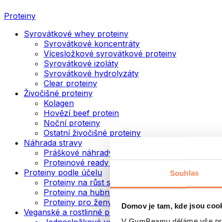
Proteiny
Syrovátkové whey proteiny
Syrovátkové koncentráty
Vícesložkové syrovátkové proteiny
Syrovátkové izoláty
Syrovátkové hydrolyzáty
Clear proteiny
Živočišné proteiny
Kolagen
Hovězí beef protein
Noční proteiny
Ostatní živočišné proteiny
Náhrada stravy
Práškové náhrady stravy
Proteinové ready to drink nápoje
Proteiny podle účelu
Souhlas
Proteiny na růst svalů
Proteiny na hubnutí
Proteiny pro ženy
Domov je tam, kde jsou coo
Veganské a rostlinné proteiny
V GymBeamu děláme vše prot
Jednosložkové veganské proteiny