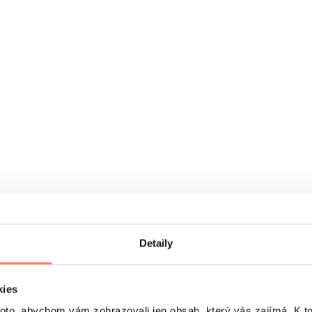
Detaily
kies
o, abychom vám zobrazovali jen obsah, který vás zajímá. K t