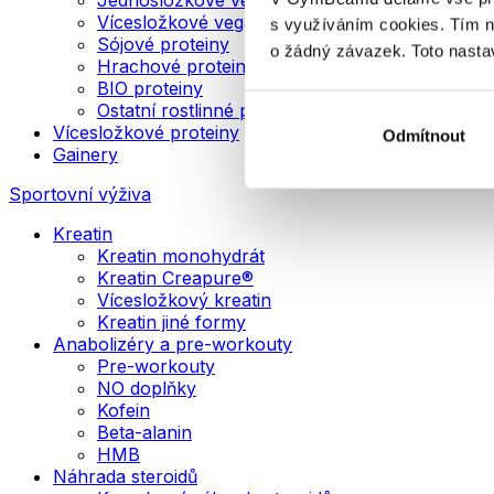
Vícesložkové veganské proteiny
s využíváním cookies. Tím 
Sójové proteiny
o žádný závazek. Toto nasta
Hrachové proteiny
BIO proteiny
Ostatní rostlinné proteiny
Vícesložkové proteiny
Odmítnout
Gainery
Sportovní výživa
Kreatin
Kreatin monohydrát
Kreatin Creapure®
Vícesložkový kreatin
Kreatin jiné formy
Anabolizéry a pre-workouty
Pre-workouty
NO doplňky
Kofein
Beta-alanin
HMB
Náhrada steroidů