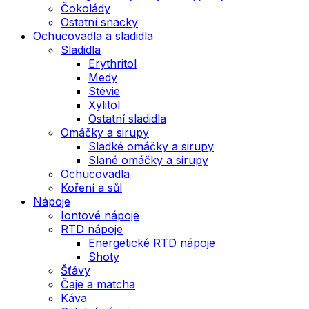
Čokolády
Ostatní snacky
Ochucovadla a sladidla
Sladidla
Erythritol
Medy
Stévie
Xylitol
Ostatní sladidla
Omáčky a sirupy
Sladké omáčky a sirupy
Slané omáčky a sirupy
Ochucovadla
Koření a sůl
Nápoje
Iontové nápoje
RTD nápoje
Energetické RTD nápoje
Shoty
Šťávy
Čaje a matcha
Káva