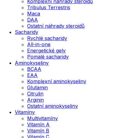
Komplexní náhrady steroidů
Tribulus Terrestris
Maca
DAA
Ostatní náhrady steroidů
Sacharidy
Rychlé sacharidy
All-in-one
Energetické gely
Pomalé sacharidy
Aminokyseliny
BCAA
EAA
Komplexní aminokyseliny
Glutamin
Citrulin
Arginin
Ostatní aminokyseliny
Vitamíny
Multivitamíny
Vitamín A
Vitamín B
Vitamín C