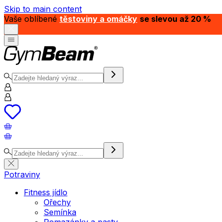
Skip to main content
Vaše oblíbené
těstoviny a omáčky
se slevou až 20 %
Potraviny
Fitness jídlo
Ořechy
Semínka
Pomazánky a pasty