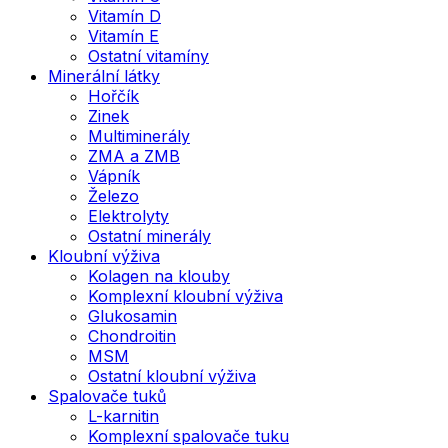
Vitamín D
Vitamín E
Ostatní vitamíny
Minerální látky
Hořčík
Zinek
Multiminerály
ZMA a ZMB
Vápník
Železo
Elektrolyty
Ostatní minerály
Kloubní výživa
Kolagen na klouby
Komplexní kloubní výživa
Glukosamin
Chondroitin
MSM
Ostatní kloubní výživa
Spalovače tuků
L-karnitin
Komplexní spalovače tuku