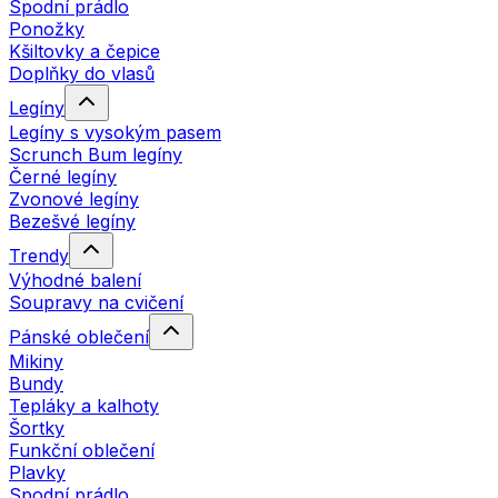
Spodní prádlo
Ponožky
Kšiltovky a čepice
Doplňky do vlasů
Legíny
Legíny s vysokým pasem
Scrunch Bum legíny
Černé legíny
Zvonové legíny
Bezešvé legíny
Trendy
Výhodné balení
Soupravy na cvičení
Pánské oblečení
Mikiny
Bundy
Tepláky a kalhoty
Šortky
Funkční oblečení
Plavky
Spodní prádlo