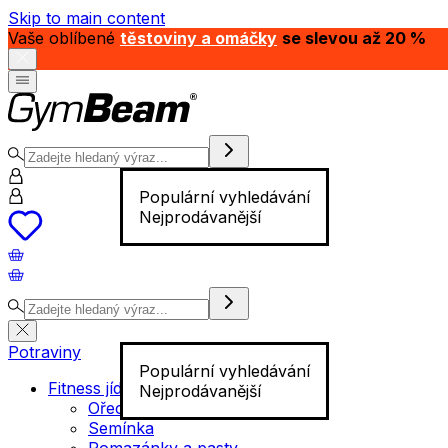
Skip to main content
Vaše oblíbené
těstoviny a omáčky
se slevou až 20 %
Populární vyhledávání
Nejprodávanější
Potraviny
Populární vyhledávání
Fitness jídlo
Nejprodávanější
Ořechy
Semínka
Pomazánky a pasty