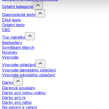
Ostatní kategorie
Diagnostické testy
DNA testy
Ostatní testy
CBD
Top nabídky
Bestsellery
GymBeam Merch
Novinky
Výprodej
Výprodej oblečení
Výprodej dámského oblečení
Výprodej pánského oblečení
Dárky
Dárkové poukazy
Dárky pro celou rodinu
Dárky pro ni
Dárky pro něho
Na pečení a vaření