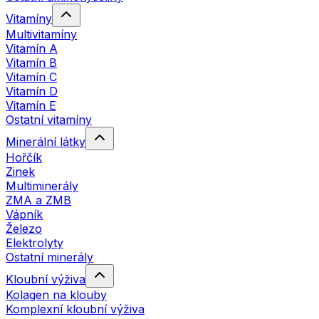
Vitamíny
Multivitamíny
Vitamín A
Vitamín B
Vitamín C
Vitamín D
Vitamín E
Ostatní vitamíny
Minerální látky
Hořčík
Zinek
Multiminerály
ZMA a ZMB
Vápník
Železo
Elektrolyty
Ostatní minerály
Kloubní výživa
Kolagen na klouby
Komplexní kloubní výživa