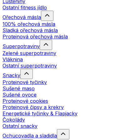
Luštěniny
Ostatní fitness jídlo
Ořechová másla
100% ořechová másla
Sladká ořechová másla
Proteinová ořechová másla
Superpotraviny
Zelené superpotraviny
Vláknina
Ostatní superpotraviny
Snacky
Proteinové tyčinky
Sušené maso
Sušené ovoce
Proteinové cookies
Proteinové čipsy a krekry
Energetické tyčinky & Flapjacky
Čokolády
Ostatní snacky
Ochucovadla a sladidla