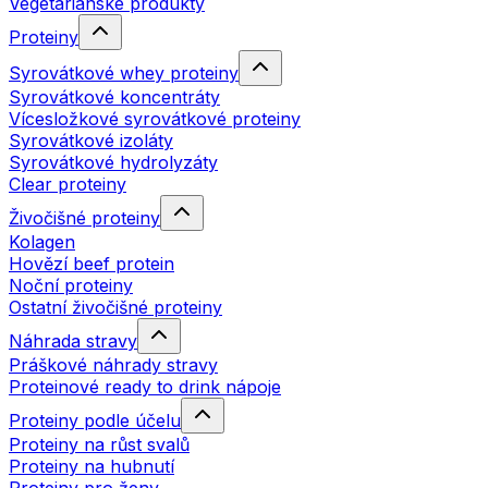
Vegetariánské produkty
Proteiny
Syrovátkové whey proteiny
Syrovátkové koncentráty
Vícesložkové syrovátkové proteiny
Syrovátkové izoláty
Syrovátkové hydrolyzáty
Clear proteiny
Živočišné proteiny
Kolagen
Hovězí beef protein
Noční proteiny
Ostatní živočišné proteiny
Náhrada stravy
Práškové náhrady stravy
Proteinové ready to drink nápoje
Proteiny podle účelu
Proteiny na růst svalů
Proteiny na hubnutí