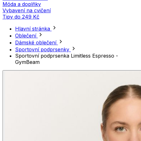
Móda a doplňky
Vybavení na cvičení
Tipy do 249 Kč
Hlavní stránka
Oblečení
Dámské oblečení
Sportovní podprsenky
Sportovní podprsenka Limitless Espresso -
GymBeam