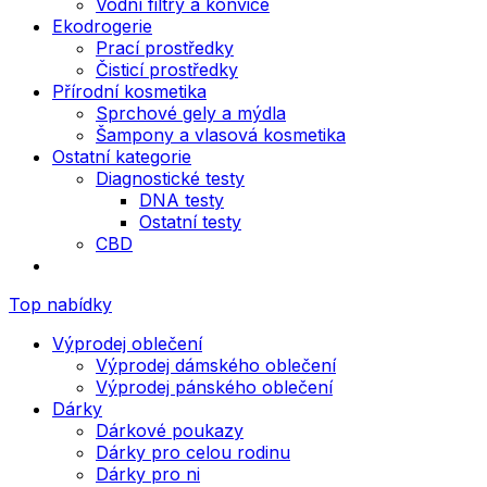
Vodní filtry a konvice
Ekodrogerie
Prací prostředky
Čisticí prostředky
Přírodní kosmetika
Sprchové gely a mýdla
Šampony a vlasová kosmetika
Ostatní kategorie
Diagnostické testy
DNA testy
Ostatní testy
CBD
Top nabídky
Výprodej oblečení
Výprodej dámského oblečení
Výprodej pánského oblečení
Dárky
Dárkové poukazy
Dárky pro celou rodinu
Dárky pro ni