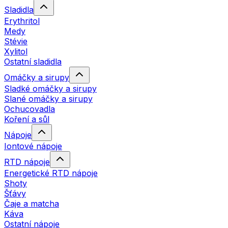
Sladidla
Erythritol
Medy
Stévie
Xylitol
Ostatní sladidla
Omáčky a sirupy
Sladké omáčky a sirupy
Slané omáčky a sirupy
Ochucovadla
Koření a sůl
Nápoje
Iontové nápoje
RTD nápoje
Energetické RTD nápoje
Shoty
Šťávy
Čaje a matcha
Káva
Ostatní nápoje