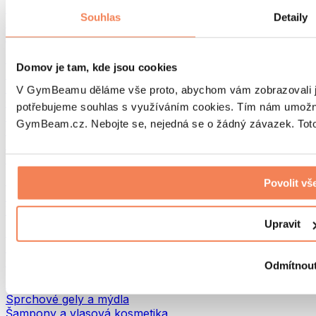
Tašky na jídlo a příslušenství
Souhlas
Detaily
Tašky do fitka
Batohy
Pomůcky podle aktivity
Domov je tam, kde jsou cookies
Běh
Bojové sporty
V GymBeamu děláme vše proto, abychom vám zobrazovali je
Cyklistika
potřebujeme souhlas s využíváním cookies. Tím nám umožní
Jóga a pilates
GymBeam.cz. Nebojte se, nejedná se o žádný závazek. Toto 
Otužování
Plavání
Turistika
Biohacking
Povolit vš
Red Light Therapy
Vodní filtry a konvice
Upravit
Ekodrogerie
Prací prostředky
Čisticí prostředky
Odmítnou
Přírodní kosmetika
Sprchové gely a mýdla
Šampony a vlasová kosmetika