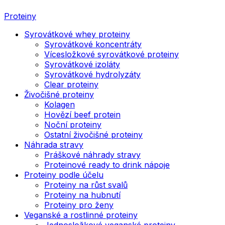
Proteiny
Syrovátkové whey proteiny
Syrovátkové koncentráty
Vícesložkové syrovátkové proteiny
Syrovátkové izoláty
Syrovátkové hydrolyzáty
Clear proteiny
Živočišné proteiny
Kolagen
Hovězí beef protein
Noční proteiny
Ostatní živočišné proteiny
Náhrada stravy
Práškové náhrady stravy
Proteinové ready to drink nápoje
Proteiny podle účelu
Proteiny na růst svalů
Proteiny na hubnutí
Proteiny pro ženy
Veganské a rostlinné proteiny
Jednosložkové veganské proteiny