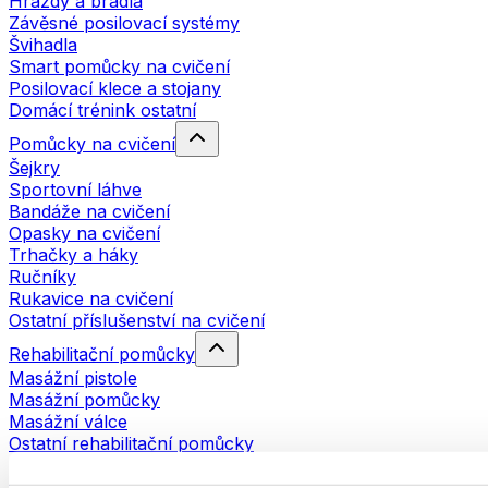
Hrazdy a bradla
Závěsné posilovací systémy
Švihadla
Smart pomůcky na cvičení
Posilovací klece a stojany
Domácí trénink ostatní
Pomůcky na cvičení
Šejkry
Sportovní láhve
Bandáže na cvičení
Opasky na cvičení
Trhačky a háky
Ručníky
Rukavice na cvičení
Ostatní příslušenství na cvičení
Rehabilitační pomůcky
Masážní pistole
Masážní pomůcky
Masážní válce
Ostatní rehabilitační pomůcky
Tašky a batohy