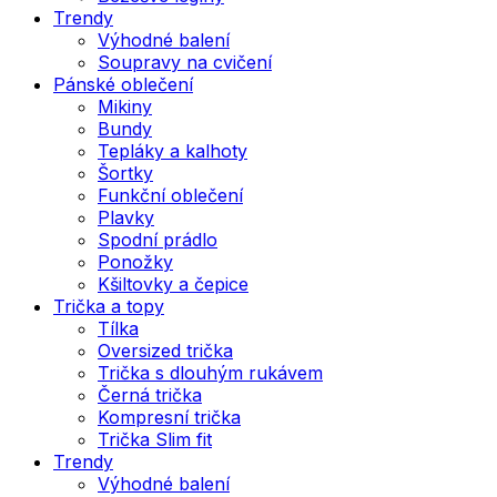
Trendy
Výhodné balení
Soupravy na cvičení
Pánské oblečení
Mikiny
Bundy
Tepláky a kalhoty
Šortky
Funkční oblečení
Plavky
Spodní prádlo
Ponožky
Kšiltovky a čepice
Trička a topy
Tílka
Oversized trička
Trička s dlouhým rukávem
Černá trička
Kompresní trička
Trička Slim fit
Trendy
Výhodné balení