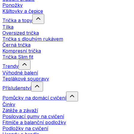
Ponožky
Kšiltovky a čepice
Trička a topy
Tílka
Oversized trička
Trička s dlouhým rukávem
Černá trička
Kompresní trička
Trička Slim fit
Trendy
Výhodné balení
Teplákové soupravy
Příslušenství
Pomůcky na domácí cvičení
Činky
Zátěže a závaží
Posilovací gumy na cvičení
Fitmíče a balanční podložky
Podložky na cvičení