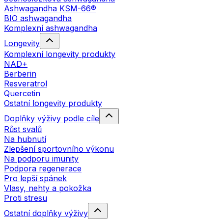
Ashwagandha KSM-66®
BIO ashwagandha
Komplexní ashwagandha
Longevity
Komplexní longevity produkty
NAD+
Berberin
Resveratrol
Quercetin
Ostatní longevity produkty
Doplňky výživy podle cíle
Růst svalů
Na hubnutí
Zlepšení sportovního výkonu
Na podporu imunity
Podpora regenerace
Pro lepší spánek
Vlasy, nehty a pokožka
Proti stresu
Ostatní doplňky výživy