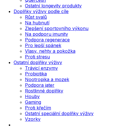
Ostatní longevity produkty
Doplňky výživy podle cíle
Růst svalů
Na hubnutí
Zlepšení sportovního výkonu
Na podporu imunity
Podpora regenerace
Pro lepší spánek
Vlasy, nehty a pokožka
Proti stresu
Ostatní doplňky výživy
Trávicí enzymy
Probiotika
Nootropika a mozek
Podpora jater
Rostlinné doplňky
Houby
Gaming
Proti křečím
Ostatní speciální doplňky výživy
Vzorky