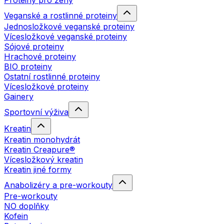
Proteiny pro ženy
Veganské a rostlinné proteiny
Jednosložkové veganské proteiny
Vícesložkové veganské proteiny
Sójové proteiny
Hrachové proteiny
BIO proteiny
Ostatní rostlinné proteiny
Vícesložkové proteiny
Gainery
Sportovní výživa
Kreatin
Kreatin monohydrát
Kreatin Creapure®
Vícesložkový kreatin
Kreatin jiné formy
Anabolizéry a pre-workouty
Pre-workouty
NO doplňky
Kofein