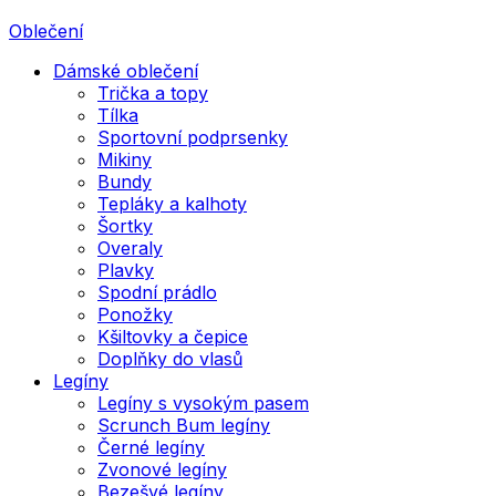
Oblečení
Dámské oblečení
Trička a topy
Tílka
Sportovní podprsenky
Mikiny
Bundy
Tepláky a kalhoty
Šortky
Overaly
Plavky
Spodní prádlo
Ponožky
Kšiltovky a čepice
Doplňky do vlasů
Legíny
Legíny s vysokým pasem
Scrunch Bum legíny
Černé legíny
Zvonové legíny
Bezešvé legíny