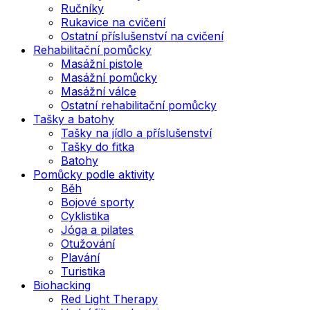
Ručníky
Rukavice na cvičení
Ostatní příslušenství na cvičení
Rehabilitační pomůcky
Masážní pistole
Masážní pomůcky
Masážní válce
Ostatní rehabilitační pomůcky
Tašky a batohy
Tašky na jídlo a příslušenství
Tašky do fitka
Batohy
Pomůcky podle aktivity
Běh
Bojové sporty
Cyklistika
Jóga a pilates
Otužování
Plavání
Turistika
Biohacking
Red Light Therapy