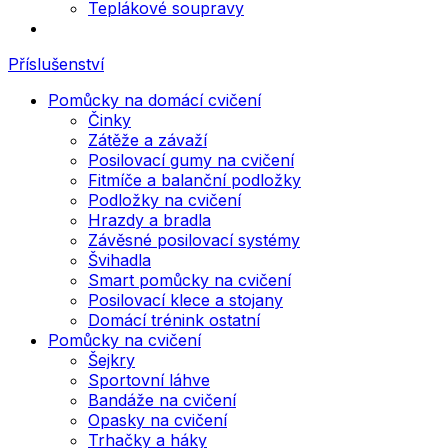
Teplákové soupravy
Příslušenství
Pomůcky na domácí cvičení
Činky
Zátěže a závaží
Posilovací gumy na cvičení
Fitmíče a balanční podložky
Podložky na cvičení
Hrazdy a bradla
Závěsné posilovací systémy
Švihadla
Smart pomůcky na cvičení
Posilovací klece a stojany
Domácí trénink ostatní
Pomůcky na cvičení
Šejkry
Sportovní láhve
Bandáže na cvičení
Opasky na cvičení
Trhačky a háky