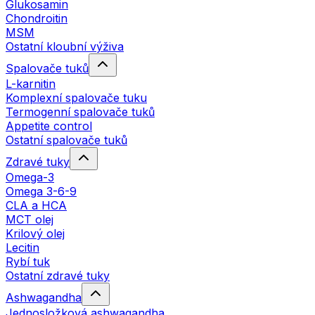
Glukosamin
Chondroitin
MSM
Ostatní kloubní výživa
Spalovače tuků
L-karnitin
Komplexní spalovače tuku
Termogenní spalovače tuků
Appetite control
Ostatní spalovače tuků
Zdravé tuky
Omega-3
Omega 3-6-9
CLA a HCA
MCT olej
Krilový olej
Lecitin
Rybí tuk
Ostatní zdravé tuky
Ashwagandha
Jednosložková ashwagandha