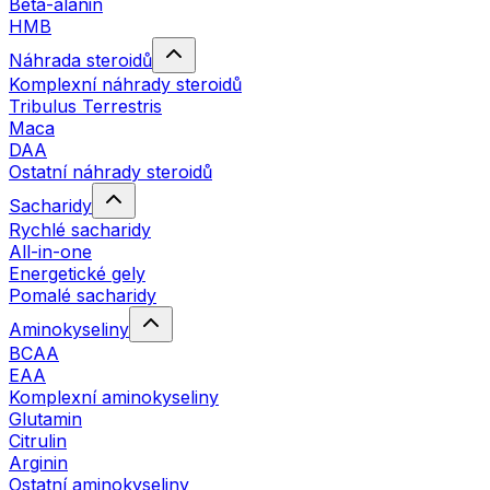
Beta-alanin
HMB
Náhrada steroidů
Komplexní náhrady steroidů
Tribulus Terrestris
Maca
DAA
Ostatní náhrady steroidů
Sacharidy
Rychlé sacharidy
All-in-one
Energetické gely
Pomalé sacharidy
Aminokyseliny
BCAA
EAA
Komplexní aminokyseliny
Glutamin
Citrulin
Arginin
Ostatní aminokyseliny