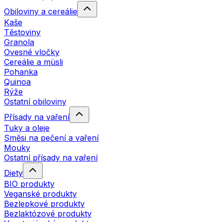
Obiloviny a cereálie
Kaše
Těstoviny
Granola
Ovesné vločky
Cereálie a müsli
Pohanka
Quinoa
Rýže
Ostatní obiloviny
Přísady na vaření
Tuky a oleje
Směsi na pečení a vaření
Mouky
Ostatní přísady na vaření
Diety
BIO produkty
Veganské produkty
Bezlepkové produkty
Bezlaktózové produkty