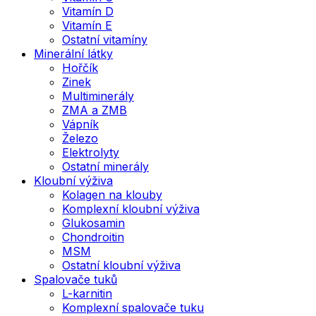
Vitamín D
Vitamín E
Ostatní vitamíny
Minerální látky
Hořčík
Zinek
Multiminerály
ZMA a ZMB
Vápník
Železo
Elektrolyty
Ostatní minerály
Kloubní výživa
Kolagen na klouby
Komplexní kloubní výživa
Glukosamin
Chondroitin
MSM
Ostatní kloubní výživa
Spalovače tuků
L-karnitin
Komplexní spalovače tuku