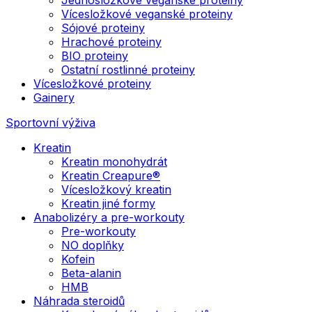
Vícesložkové veganské proteiny
Sójové proteiny
Hrachové proteiny
BIO proteiny
Ostatní rostlinné proteiny
Vícesložkové proteiny
Gainery
Sportovní výživa
Kreatin
Kreatin monohydrát
Kreatin Creapure®
Vícesložkový kreatin
Kreatin jiné formy
Anabolizéry a pre-workouty
Pre-workouty
NO doplňky
Kofein
Beta-alanin
HMB
Náhrada steroidů