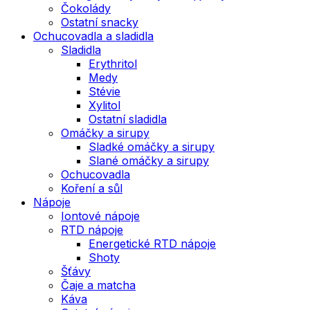
Čokolády
Ostatní snacky
Ochucovadla a sladidla
Sladidla
Erythritol
Medy
Stévie
Xylitol
Ostatní sladidla
Omáčky a sirupy
Sladké omáčky a sirupy
Slané omáčky a sirupy
Ochucovadla
Koření a sůl
Nápoje
Iontové nápoje
RTD nápoje
Energetické RTD nápoje
Shoty
Šťávy
Čaje a matcha
Káva