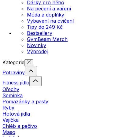
Dárky pro něho
Na pečení a vaření
Móda a doplňky
Vybavení na cvičení
Tipy do 249 Kč
Bestsellery
GymBeam Merch
Novinky
Výprodej
Kategorie
Potraviny
Fitness jídlo
Ořechy
Semínka
Pomazánky a pasty
Ryby
Hotová jídla
Vajíčka
Chléb a pečivo
Maso