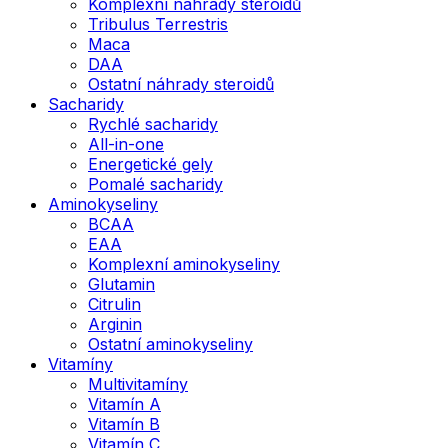
Komplexní náhrady steroidů
Tribulus Terrestris
Maca
DAA
Ostatní náhrady steroidů
Sacharidy
Rychlé sacharidy
All-in-one
Energetické gely
Pomalé sacharidy
Aminokyseliny
BCAA
EAA
Komplexní aminokyseliny
Glutamin
Citrulin
Arginin
Ostatní aminokyseliny
Vitamíny
Multivitamíny
Vitamín A
Vitamín B
Vitamín C