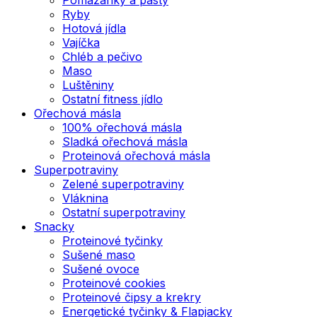
Ryby
Hotová jídla
Vajíčka
Chléb a pečivo
Maso
Luštěniny
Ostatní fitness jídlo
Ořechová másla
100% ořechová másla
Sladká ořechová másla
Proteinová ořechová másla
Superpotraviny
Zelené superpotraviny
Vláknina
Ostatní superpotraviny
Snacky
Proteinové tyčinky
Sušené maso
Sušené ovoce
Proteinové cookies
Proteinové čipsy a krekry
Energetické tyčinky & Flapjacky