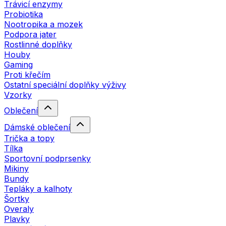
Trávicí enzymy
Probiotika
Nootropika a mozek
Podpora jater
Rostlinné doplňky
Houby
Gaming
Proti křečím
Ostatní speciální doplňky výživy
Vzorky
Oblečení
Dámské oblečení
Trička a topy
Tílka
Sportovní podprsenky
Mikiny
Bundy
Tepláky a kalhoty
Šortky
Overaly
Plavky