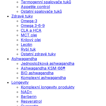
Termogenní spalovače tuků
Appetite control
Ostatní spalovače tuků
Zdravé tuky
Omega-3
Omega 3-6-9
CLA a HCA
MCT olej
Krilový olej
Lecitin
Rybí tuk
Ostatní zdravé tuky
Ashwagandha
Jednosložková ashwagandha
Ashwagandha KSM-66®
BIO ashwagandha
Komplexní ashwagandha
Longevity
Komplexní longevity produkty
NAD+
Berberin
Resveratrol
Quercetin