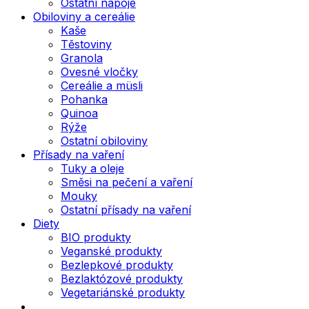
Ostatní nápoje
Obiloviny a cereálie
Kaše
Těstoviny
Granola
Ovesné vločky
Cereálie a müsli
Pohanka
Quinoa
Rýže
Ostatní obiloviny
Přísady na vaření
Tuky a oleje
Směsi na pečení a vaření
Mouky
Ostatní přísady na vaření
Diety
BIO produkty
Veganské produkty
Bezlepkové produkty
Bezlaktózové produkty
Vegetariánské produkty