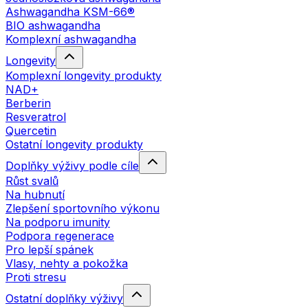
Ashwagandha KSM-66®
BIO ashwagandha
Komplexní ashwagandha
Longevity
Komplexní longevity produkty
NAD+
Berberin
Resveratrol
Quercetin
Ostatní longevity produkty
Doplňky výživy podle cíle
Růst svalů
Na hubnutí
Zlepšení sportovního výkonu
Na podporu imunity
Podpora regenerace
Pro lepší spánek
Vlasy, nehty a pokožka
Proti stresu
Ostatní doplňky výživy