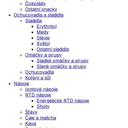
Čokolády
Ostatní snacky
Ochucovadla a sladidla
Sladidla
Erythritol
Medy
Stévie
Xylitol
Ostatní sladidla
Omáčky a sirupy
Sladké omáčky a sirupy
Slané omáčky a sirupy
Ochucovadla
Koření a sůl
Nápoje
Iontové nápoje
RTD nápoje
Energetické RTD nápoje
Shoty
Šťávy
Čaje a matcha
Káva