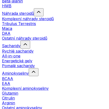
Beta-alanin
HMB
Náhrada steroidů
Komplexní náhrady steroidů
Tribulus Terrestris
Maca
DAA
Ostatní náhrady steroidů
Sacharidy
Rychlé sacharidy
All-in-one
Energetické gely
Pomalé sacharidy
Aminokyseliny
BCAA
EAA
Komplexní aminokyseliny
Glutamin
Citrulin
Arginin
Ostatní aminokyseliny