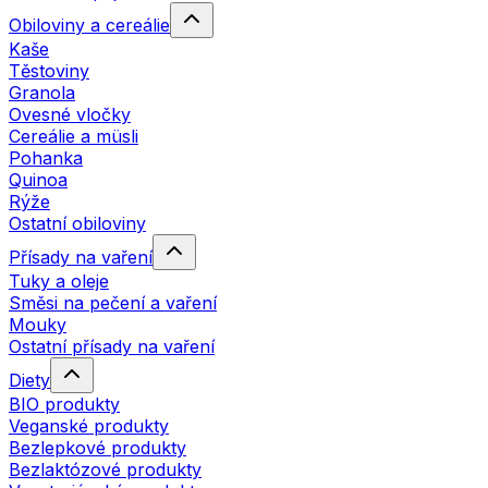
Obiloviny a cereálie
Kaše
Těstoviny
Granola
Ovesné vločky
Cereálie a müsli
Pohanka
Quinoa
Rýže
Ostatní obiloviny
Přísady na vaření
Tuky a oleje
Směsi na pečení a vaření
Mouky
Ostatní přísady na vaření
Diety
BIO produkty
Veganské produkty
Bezlepkové produkty
Bezlaktózové produkty