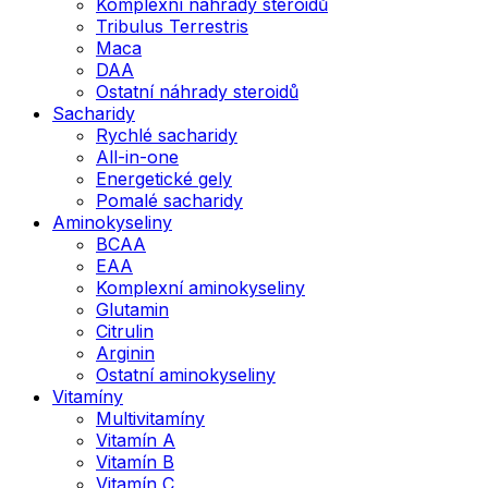
Komplexní náhrady steroidů
Tribulus Terrestris
Maca
DAA
Ostatní náhrady steroidů
Sacharidy
Rychlé sacharidy
All-in-one
Energetické gely
Pomalé sacharidy
Aminokyseliny
BCAA
EAA
Komplexní aminokyseliny
Glutamin
Citrulin
Arginin
Ostatní aminokyseliny
Vitamíny
Multivitamíny
Vitamín A
Vitamín B
Vitamín C