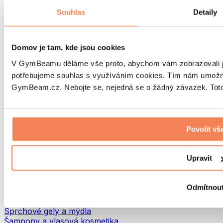
Tašky na jídlo a příslušenství
Souhlas
Detaily
Tašky do fitka
Batohy
Pomůcky podle aktivity
Domov je tam, kde jsou cookies
Běh
Bojové sporty
V GymBeamu děláme vše proto, abychom vám zobrazovali je
Cyklistika
potřebujeme souhlas s využíváním cookies. Tím nám umožní
Jóga a pilates
GymBeam.cz. Nebojte se, nejedná se o žádný závazek. Toto 
Otužování
Plavání
Turistika
Biohacking
Povolit vš
Red Light Therapy
Vodní filtry a konvice
Upravit
Ekodrogerie
Prací prostředky
Čisticí prostředky
Odmítnou
Přírodní kosmetika
Sprchové gely a mýdla
Šampony a vlasová kosmetika