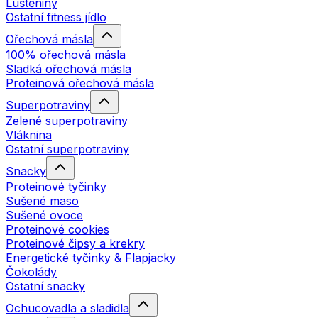
Luštěniny
Ostatní fitness jídlo
Ořechová másla
100% ořechová másla
Sladká ořechová másla
Proteinová ořechová másla
Superpotraviny
Zelené superpotraviny
Vláknina
Ostatní superpotraviny
Snacky
Proteinové tyčinky
Sušené maso
Sušené ovoce
Proteinové cookies
Proteinové čipsy a krekry
Energetické tyčinky & Flapjacky
Čokolády
Ostatní snacky
Ochucovadla a sladidla