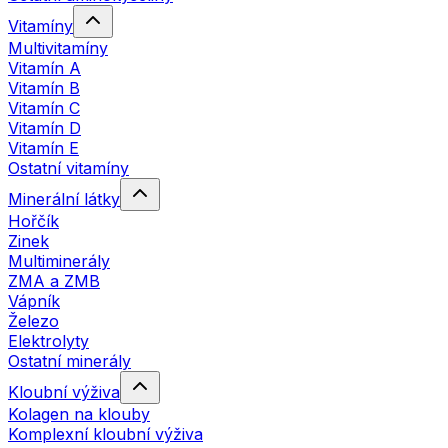
Vitamíny
Multivitamíny
Vitamín A
Vitamín B
Vitamín C
Vitamín D
Vitamín E
Ostatní vitamíny
Minerální látky
Hořčík
Zinek
Multiminerály
ZMA a ZMB
Vápník
Železo
Elektrolyty
Ostatní minerály
Kloubní výživa
Kolagen na klouby
Komplexní kloubní výživa