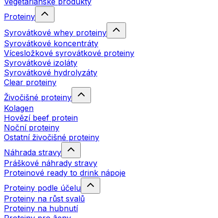
Vegetariánské produkty
Proteiny
Syrovátkové whey proteiny
Syrovátkové koncentráty
Vícesložkové syrovátkové proteiny
Syrovátkové izoláty
Syrovátkové hydrolyzáty
Clear proteiny
Živočišné proteiny
Kolagen
Hovězí beef protein
Noční proteiny
Ostatní živočišné proteiny
Náhrada stravy
Práškové náhrady stravy
Proteinové ready to drink nápoje
Proteiny podle účelu
Proteiny na růst svalů
Proteiny na hubnutí