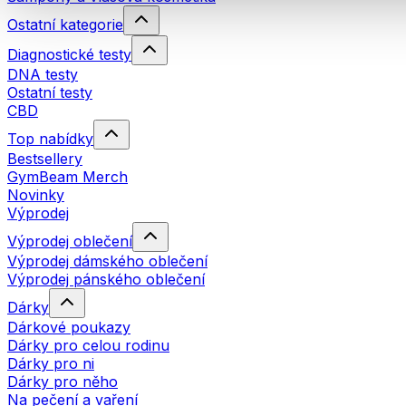
Ostatní kategorie
Diagnostické testy
DNA testy
Ostatní testy
CBD
Top nabídky
Bestsellery
GymBeam Merch
Novinky
Výprodej
Výprodej oblečení
Výprodej dámského oblečení
Výprodej pánského oblečení
Dárky
Dárkové poukazy
Dárky pro celou rodinu
Dárky pro ni
Dárky pro něho
Na pečení a vaření