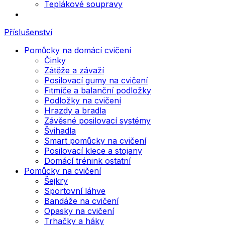
Teplákové soupravy
Příslušenství
Pomůcky na domácí cvičení
Činky
Zátěže a závaží
Posilovací gumy na cvičení
Fitmíče a balanční podložky
Podložky na cvičení
Hrazdy a bradla
Závěsné posilovací systémy
Švihadla
Smart pomůcky na cvičení
Posilovací klece a stojany
Domácí trénink ostatní
Pomůcky na cvičení
Šejkry
Sportovní láhve
Bandáže na cvičení
Opasky na cvičení
Trhačky a háky