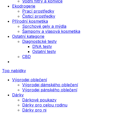
Vodní filtry a konvice
Ekodrogerie
Prací prostředky
Čisticí prostředky
Přírodní kosmetika
Sprchové gely a mýdla
Šampony a vlasová kosmetika
Ostatní kategorie
Diagnostické testy
DNA testy
Ostatní testy
CBD
Top nabídky
Výprodej oblečení
Výprodej dámského oblečení
Výprodej pánského oblečení
Dárky
Dárkové poukazy
Dárky pro celou rodinu
Dárky pro ni