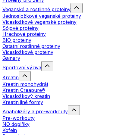
Proteiny pro ženy
Veganské a rostlinné proteiny
Jednosložkové veganské proteiny
Vícesložkové veganské proteiny
Sójové proteiny
Hrachové proteiny
BIO proteiny
Ostatní rostlinné proteiny
Vícesložkové proteiny
Gainery
Sportovní výživa
Kreatin
Kreatin monohydrát
Kreatin Creapure®
Vícesložkový kreatin
Kreatin jiné formy
Anabolizéry a pre-workouty
Pre-workouty
NO doplňky
Kofein