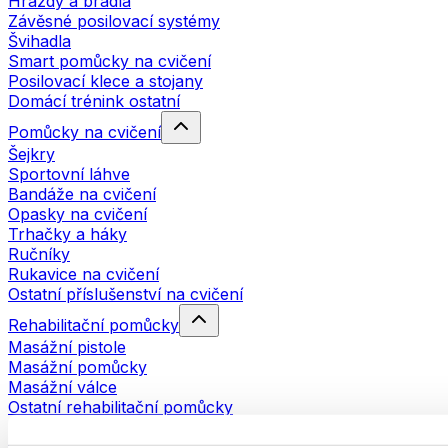
Hrazdy a bradla
Závěsné posilovací systémy
Švihadla
Smart pomůcky na cvičení
Posilovací klece a stojany
Domácí trénink ostatní
Pomůcky na cvičení
Šejkry
Sportovní láhve
Bandáže na cvičení
Opasky na cvičení
Trhačky a háky
Ručníky
Rukavice na cvičení
Ostatní příslušenství na cvičení
Rehabilitační pomůcky
Masážní pistole
Masážní pomůcky
Masážní válce
Ostatní rehabilitační pomůcky
Tašky a batohy