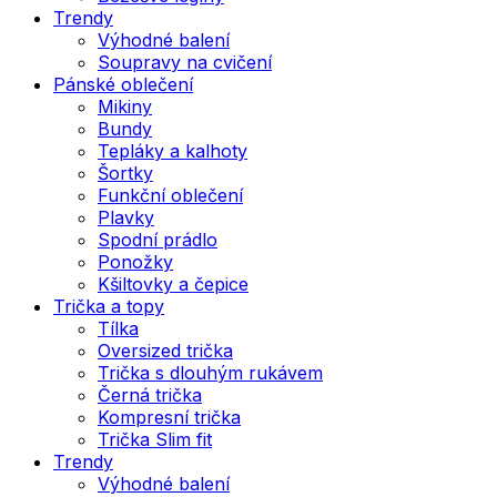
Trendy
Výhodné balení
Soupravy na cvičení
Pánské oblečení
Mikiny
Bundy
Tepláky a kalhoty
Šortky
Funkční oblečení
Plavky
Spodní prádlo
Ponožky
Kšiltovky a čepice
Trička a topy
Tílka
Oversized trička
Trička s dlouhým rukávem
Černá trička
Kompresní trička
Trička Slim fit
Trendy
Výhodné balení