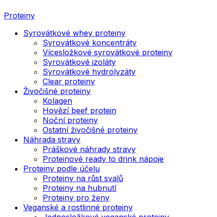
Proteiny
Syrovátkové whey proteiny
Syrovátkové koncentráty
Vícesložkové syrovátkové proteiny
Syrovátkové izoláty
Syrovátkové hydrolyzáty
Clear proteiny
Živočišné proteiny
Kolagen
Hovězí beef protein
Noční proteiny
Ostatní živočišné proteiny
Náhrada stravy
Práškové náhrady stravy
Proteinové ready to drink nápoje
Proteiny podle účelu
Proteiny na růst svalů
Proteiny na hubnutí
Proteiny pro ženy
Veganské a rostlinné proteiny
Jednosložkové veganské proteiny