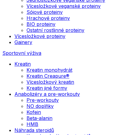
Vícesložkové veganské proteiny
Sójové proteiny
Hrachové proteiny
BIO proteiny
Ostatní rostlinné proteiny
Vícesložkové proteiny
Gainery
Sportovní výživa
Kreatin
Kreatin monohydrát
Kreatin Creapure®
Vícesložkový kreatin
Kreatin jiné formy
Anabolizéry a pre-workouty
Pre-workouty
NO doplňky
Kofein
Beta-alanin
HMB
Náhrada steroidů