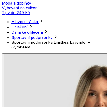
Móda a doplňky
Vybavení na cvičení
Tipy do 249 Kč
Hlavní stránka
Oblečení
Dámské oblečení
Sportovní podprsenky
Sportovní podprsenka Limitless Lavender -
GymBeam