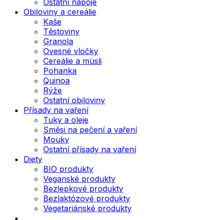
Ostatní nápoje
Obiloviny a cereálie
Kaše
Těstoviny
Granola
Ovesné vločky
Cereálie a müsli
Pohanka
Quinoa
Rýže
Ostatní obiloviny
Přísady na vaření
Tuky a oleje
Směsi na pečení a vaření
Mouky
Ostatní přísady na vaření
Diety
BIO produkty
Veganské produkty
Bezlepkové produkty
Bezlaktózové produkty
Vegetariánské produkty