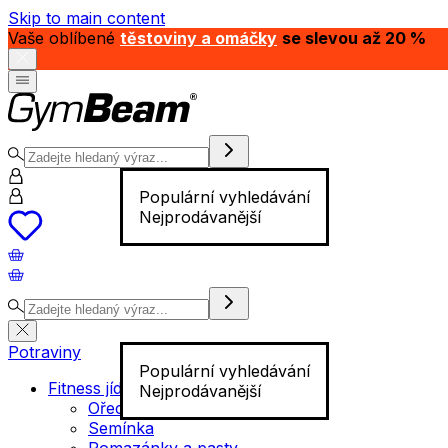
Skip to main content
Vaše oblíbené
těstoviny a omáčky
se slevou až 20 %
Populární vyhledávání
Nejprodávanější
Potraviny
Populární vyhledávání
Fitness jídlo
Nejprodávanější
Ořechy
Semínka
Pomazánky a pasty