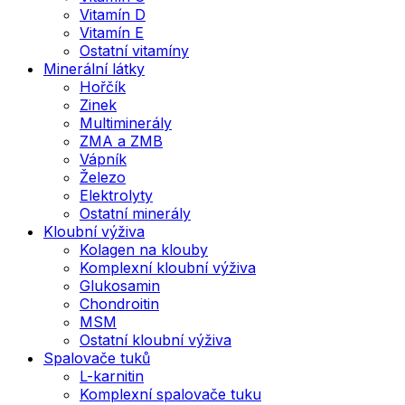
Vitamín D
Vitamín E
Ostatní vitamíny
Minerální látky
Hořčík
Zinek
Multiminerály
ZMA a ZMB
Vápník
Železo
Elektrolyty
Ostatní minerály
Kloubní výživa
Kolagen na klouby
Komplexní kloubní výživa
Glukosamin
Chondroitin
MSM
Ostatní kloubní výživa
Spalovače tuků
L-karnitin
Komplexní spalovače tuku