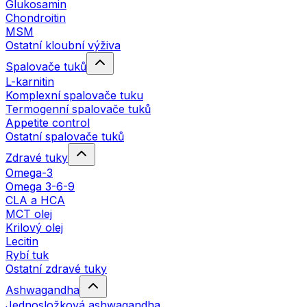
Glukosamin
Chondroitin
MSM
Ostatní kloubní výživa
Spalovače tuků
L-karnitin
Komplexní spalovače tuku
Termogenní spalovače tuků
Appetite control
Ostatní spalovače tuků
Zdravé tuky
Omega-3
Omega 3-6-9
CLA a HCA
MCT olej
Krilový olej
Lecitin
Rybí tuk
Ostatní zdravé tuky
Ashwagandha
Jednosložková ashwagandha