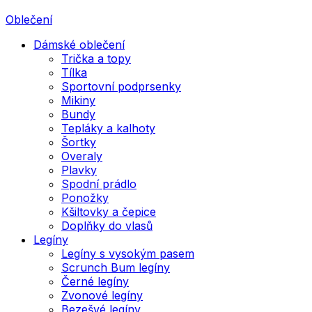
Oblečení
Dámské oblečení
Trička a topy
Tílka
Sportovní podprsenky
Mikiny
Bundy
Tepláky a kalhoty
Šortky
Overaly
Plavky
Spodní prádlo
Ponožky
Kšiltovky a čepice
Doplňky do vlasů
Legíny
Legíny s vysokým pasem
Scrunch Bum legíny
Černé legíny
Zvonové legíny
Bezešvé legíny