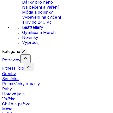
Dárky pro něho
Na pečení a vaření
Móda a doplňky
Vybavení na cvičení
Tipy do 249 Kč
Bestsellery
GymBeam Merch
Novinky
Výprodej
Kategorie
Potraviny
Fitness jídlo
Ořechy
Semínka
Pomazánky a pasty
Ryby
Hotová jídla
Vajíčka
Chléb a pečivo
Maso