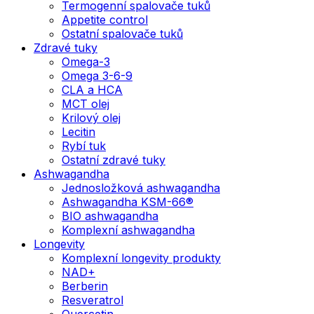
Termogenní spalovače tuků
Appetite control
Ostatní spalovače tuků
Zdravé tuky
Omega-3
Omega 3-6-9
CLA a HCA
MCT olej
Krilový olej
Lecitin
Rybí tuk
Ostatní zdravé tuky
Ashwagandha
Jednosložková ashwagandha
Ashwagandha KSM-66®
BIO ashwagandha
Komplexní ashwagandha
Longevity
Komplexní longevity produkty
NAD+
Berberin
Resveratrol
Quercetin