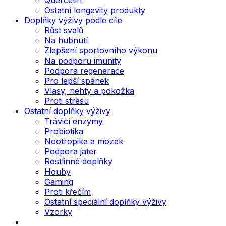
Ostatní longevity produkty
Doplňky výživy podle cíle
Růst svalů
Na hubnutí
Zlepšení sportovního výkonu
Na podporu imunity
Podpora regenerace
Pro lepší spánek
Vlasy, nehty a pokožka
Proti stresu
Ostatní doplňky výživy
Trávicí enzymy
Probiotika
Nootropika a mozek
Podpora jater
Rostlinné doplňky
Houby
Gaming
Proti křečím
Ostatní speciální doplňky výživy
Vzorky