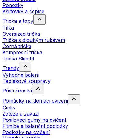
Ponožky
Kšiltovky a čepice
Trička a topy
Tílka
Oversized trička
Trička s dlouhým rukávem
Černá trička
Kompresní trička
Trička Slim fit
Trendy
Výhodné balení
Teplákové soupravy
Příslušenství
Pomůcky na domácí cvičení
Činky
Zátěže a závaží
Posilovací gumy na cvičení
Fitmíče a balanční podložky
Podložky na cvičení