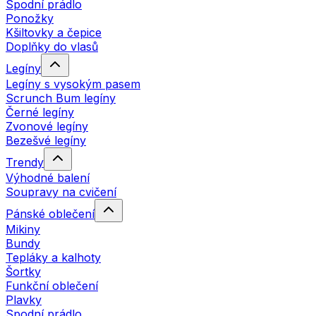
Spodní prádlo
Ponožky
Kšiltovky a čepice
Doplňky do vlasů
Legíny
Legíny s vysokým pasem
Scrunch Bum legíny
Černé legíny
Zvonové legíny
Bezešvé legíny
Trendy
Výhodné balení
Soupravy na cvičení
Pánské oblečení
Mikiny
Bundy
Tepláky a kalhoty
Šortky
Funkční oblečení
Plavky
Spodní prádlo