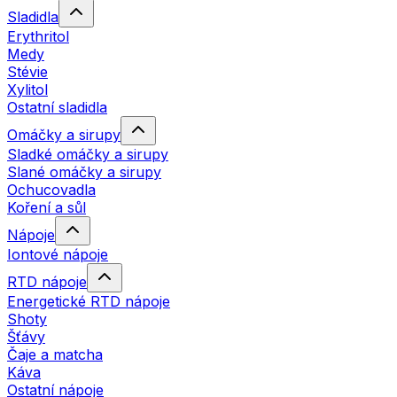
Sladidla
Erythritol
Medy
Stévie
Xylitol
Ostatní sladidla
Omáčky a sirupy
Sladké omáčky a sirupy
Slané omáčky a sirupy
Ochucovadla
Koření a sůl
Nápoje
Iontové nápoje
RTD nápoje
Energetické RTD nápoje
Shoty
Šťávy
Čaje a matcha
Káva
Ostatní nápoje