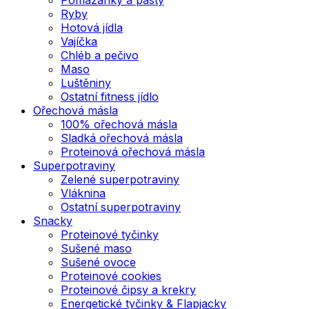
Ryby
Hotová jídla
Vajíčka
Chléb a pečivo
Maso
Luštěniny
Ostatní fitness jídlo
Ořechová másla
100% ořechová másla
Sladká ořechová másla
Proteinová ořechová másla
Superpotraviny
Zelené superpotraviny
Vláknina
Ostatní superpotraviny
Snacky
Proteinové tyčinky
Sušené maso
Sušené ovoce
Proteinové cookies
Proteinové čipsy a krekry
Energetické tyčinky & Flapjacky