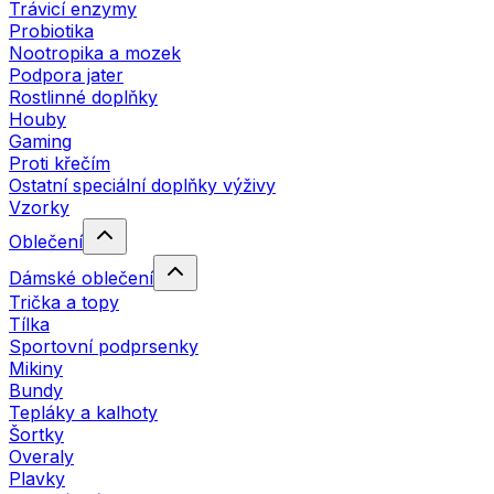
Trávicí enzymy
Probiotika
Nootropika a mozek
Podpora jater
Rostlinné doplňky
Houby
Gaming
Proti křečím
Ostatní speciální doplňky výživy
Vzorky
Oblečení
Dámské oblečení
Trička a topy
Tílka
Sportovní podprsenky
Mikiny
Bundy
Tepláky a kalhoty
Šortky
Overaly
Plavky