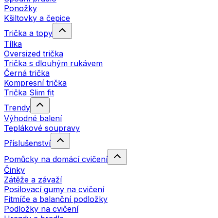
Ponožky
Kšiltovky a čepice
Trička a topy
Tílka
Oversized trička
Trička s dlouhým rukávem
Černá trička
Kompresní trička
Trička Slim fit
Trendy
Výhodné balení
Teplákové soupravy
Příslušenství
Pomůcky na domácí cvičení
Činky
Zátěže a závaží
Posilovací gumy na cvičení
Fitmíče a balanční podložky
Podložky na cvičení