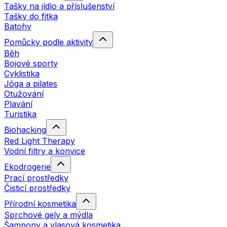
Tašky na jídlo a příslušenství
Tašky do fitka
Batohy
Pomůcky podle aktivity
Běh
Bojové sporty
Cyklistika
Jóga a pilates
Otužování
Plavání
Turistika
Biohacking
Red Light Therapy
Vodní filtry a konvice
Ekodrogerie
Prací prostředky
Čisticí prostředky
Přírodní kosmetika
Sprchové gely a mýdla
Šampony a vlasová kosmetika