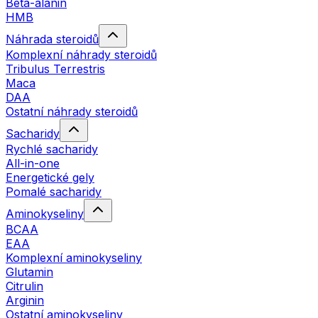
Beta-alanin
HMB
Náhrada steroidů
Komplexní náhrady steroidů
Tribulus Terrestris
Maca
DAA
Ostatní náhrady steroidů
Sacharidy
Rychlé sacharidy
All-in-one
Energetické gely
Pomalé sacharidy
Aminokyseliny
BCAA
EAA
Komplexní aminokyseliny
Glutamin
Citrulin
Arginin
Ostatní aminokyseliny