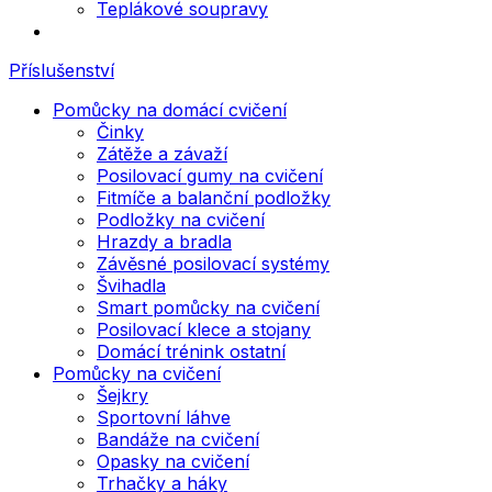
Teplákové soupravy
Příslušenství
Pomůcky na domácí cvičení
Činky
Zátěže a závaží
Posilovací gumy na cvičení
Fitmíče a balanční podložky
Podložky na cvičení
Hrazdy a bradla
Závěsné posilovací systémy
Švihadla
Smart pomůcky na cvičení
Posilovací klece a stojany
Domácí trénink ostatní
Pomůcky na cvičení
Šejkry
Sportovní láhve
Bandáže na cvičení
Opasky na cvičení
Trhačky a háky