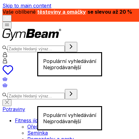
Skip to main content
Vaše oblíbené
těstoviny a omáčky
se slevou až 20 %
Populární vyhledávání
Nejprodávanější
Potraviny
Populární vyhledávání
Fitness jídlo
Nejprodávanější
Ořechy
Semínka
Pomazánky a pasty