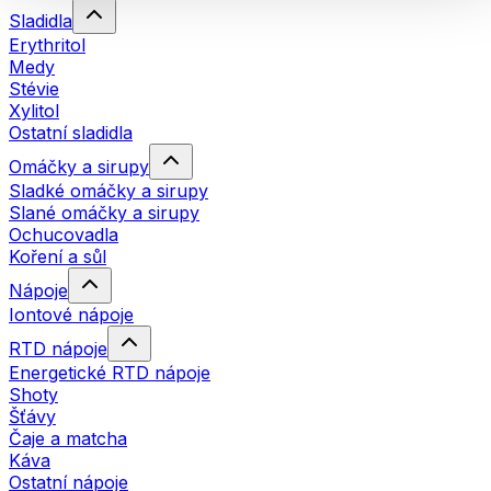
Sladidla
Erythritol
Medy
Stévie
Xylitol
Ostatní sladidla
Omáčky a sirupy
Sladké omáčky a sirupy
Slané omáčky a sirupy
Ochucovadla
Koření a sůl
Nápoje
Iontové nápoje
RTD nápoje
Energetické RTD nápoje
Shoty
Šťávy
Čaje a matcha
Káva
Ostatní nápoje