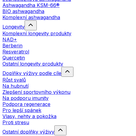
Ashwagandha KSM-66®
BIO ashwagandha
Komplexní ashwagandha
Longevity
Komplexní longevity produkty
NAD+
Berberin
Resveratrol
Quercetin
Ostatní longevity produkty
Doplňky výživy podle cíle
Růst svalů
Na hubnutí
Zlepšení sportovního výkonu
Na podporu imunity
Podpora regenerace
Pro lepší spánek
Vlasy, nehty a pokožka
Proti stresu
Ostatní doplňky výživy