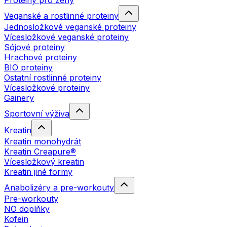
Proteiny pro ženy
Veganské a rostlinné proteiny
Jednosložkové veganské proteiny
Vícesložkové veganské proteiny
Sójové proteiny
Hrachové proteiny
BIO proteiny
Ostatní rostlinné proteiny
Vícesložkové proteiny
Gainery
Sportovní výživa
Kreatin
Kreatin monohydrát
Kreatin Creapure®
Vícesložkový kreatin
Kreatin jiné formy
Anabolizéry a pre-workouty
Pre-workouty
NO doplňky
Kofein