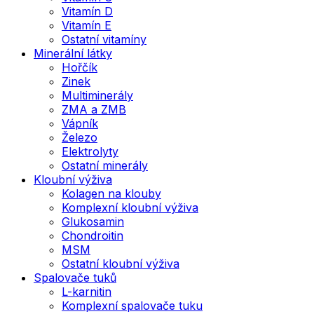
Vitamín D
Vitamín E
Ostatní vitamíny
Minerální látky
Hořčík
Zinek
Multiminerály
ZMA a ZMB
Vápník
Železo
Elektrolyty
Ostatní minerály
Kloubní výživa
Kolagen na klouby
Komplexní kloubní výživa
Glukosamin
Chondroitin
MSM
Ostatní kloubní výživa
Spalovače tuků
L-karnitin
Komplexní spalovače tuku