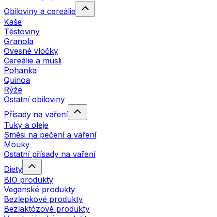
Obiloviny a cereálie
Kaše
Těstoviny
Granola
Ovesné vločky
Cereálie a müsli
Pohanka
Quinoa
Rýže
Ostatní obiloviny
Přísady na vaření
Tuky a oleje
Směsi na pečení a vaření
Mouky
Ostatní přísady na vaření
Diety
BIO produkty
Veganské produkty
Bezlepkové produkty
Bezlaktózové produkty