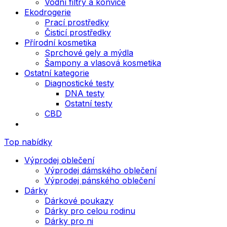
Vodní filtry a konvice
Ekodrogerie
Prací prostředky
Čisticí prostředky
Přírodní kosmetika
Sprchové gely a mýdla
Šampony a vlasová kosmetika
Ostatní kategorie
Diagnostické testy
DNA testy
Ostatní testy
CBD
Top nabídky
Výprodej oblečení
Výprodej dámského oblečení
Výprodej pánského oblečení
Dárky
Dárkové poukazy
Dárky pro celou rodinu
Dárky pro ni