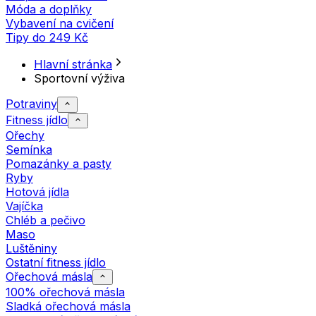
Móda a doplňky
Vybavení na cvičení
Tipy do 249 Kč
Hlavní stránka
Sportovní výživa
Potraviny
Fitness jídlo
Ořechy
Semínka
Pomazánky a pasty
Ryby
Hotová jídla
Vajíčka
Chléb a pečivo
Maso
Luštěniny
Ostatní fitness jídlo
Ořechová másla
100% ořechová másla
Sladká ořechová másla