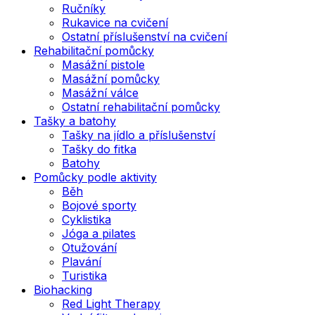
Ručníky
Rukavice na cvičení
Ostatní příslušenství na cvičení
Rehabilitační pomůcky
Masážní pistole
Masážní pomůcky
Masážní válce
Ostatní rehabilitační pomůcky
Tašky a batohy
Tašky na jídlo a příslušenství
Tašky do fitka
Batohy
Pomůcky podle aktivity
Běh
Bojové sporty
Cyklistika
Jóga a pilates
Otužování
Plavání
Turistika
Biohacking
Red Light Therapy