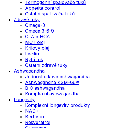
Termogenní spalovače tuků
Appetite control
Ostatní spalovače tuků
Zdravé tuky
Omega-3
Omega 3-6-9
CLA a HCA
MCT olej
Krilový olej
Lecitin
Rybí tuk
Ostatní zdravé tuky
Ashwagandha
Jednosložková ashwagandha
Ashwagandha KSM-66®
BIO ashwagandha
Komplexní ashwagandha
Longevity
Komplexní longevity produkty
NAD+
Berberin
Resveratrol
Quercetin