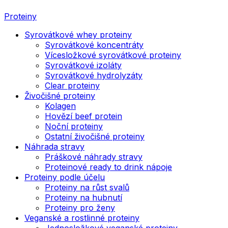
Proteiny
Syrovátkové whey proteiny
Syrovátkové koncentráty
Vícesložkové syrovátkové proteiny
Syrovátkové izoláty
Syrovátkové hydrolyzáty
Clear proteiny
Živočišné proteiny
Kolagen
Hovězí beef protein
Noční proteiny
Ostatní živočišné proteiny
Náhrada stravy
Práškové náhrady stravy
Proteinové ready to drink nápoje
Proteiny podle účelu
Proteiny na růst svalů
Proteiny na hubnutí
Proteiny pro ženy
Veganské a rostlinné proteiny
Jednosložkové veganské proteiny