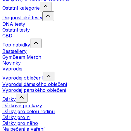
Ostatní kategorie
Diagnostické testy
DNA testy
Ostatní testy
CBD
Top nabídky
Bestsellery
GymBeam Merch
Novinky
Výprodej
Výprodej oblečení
Výprodej dámského oblečení
Výprodej pánského oblečení
Dárky
Dárkové poukazy
Dárky pro celou rodinu
Dárky pro ni
Dárky pro něho
Na pečení a vaření