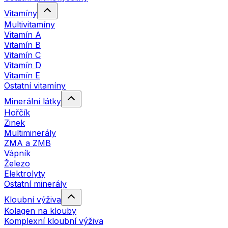
Vitamíny
Multivitamíny
Vitamín A
Vitamín B
Vitamín C
Vitamín D
Vitamín E
Ostatní vitamíny
Minerální látky
Hořčík
Zinek
Multiminerály
ZMA a ZMB
Vápník
Železo
Elektrolyty
Ostatní minerály
Kloubní výživa
Kolagen na klouby
Komplexní kloubní výživa