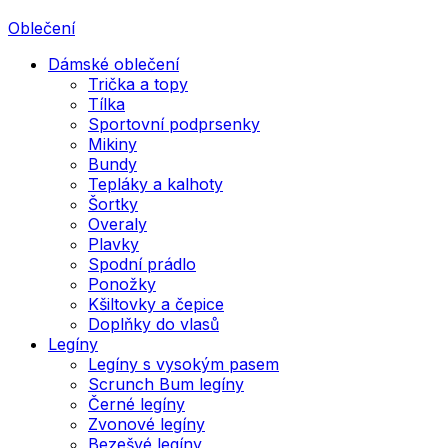
Oblečení
Dámské oblečení
Trička a topy
Tílka
Sportovní podprsenky
Mikiny
Bundy
Tepláky a kalhoty
Šortky
Overaly
Plavky
Spodní prádlo
Ponožky
Kšiltovky a čepice
Doplňky do vlasů
Legíny
Legíny s vysokým pasem
Scrunch Bum legíny
Černé legíny
Zvonové legíny
Bezešvé legíny