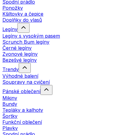
Spodní prádlo
Ponožky
Kšiltovky a čepice
Doplňky do vlasů
Legíny
Legíny s vysokým pasem
Scrunch Bum legíny
Černé legíny
Zvonové legíny
Bezešvé legíny
Trendy
Výhodné balení
Soupravy na cvičení
Pánské oblečení
Mikiny
Bundy
Tepláky a kalhoty
Šortky
Funkční oblečení
Plavky
Spodní prádlo