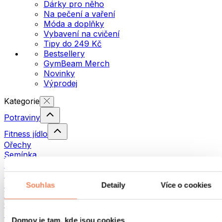
Dárky pro něho
Na pečení a vaření
Móda a doplňky
Vybavení na cvičení
Tipy do 249 Kč
Bestsellery
GymBeam Merch
Novinky
Výprodej
Kategorie
Potraviny
Fitness jídlo
Ořechy
Semínka
Pomazánky a pasty
Ryby
Hotová jídla
Souhlas
Detaily
Více o cookies
Vajíčka
Chléb a pečivo
Maso
Domov je tam, kde jsou cookies