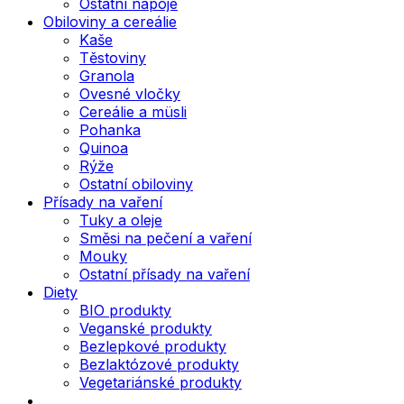
Ostatní nápoje
Obiloviny a cereálie
Kaše
Těstoviny
Granola
Ovesné vločky
Cereálie a müsli
Pohanka
Quinoa
Rýže
Ostatní obiloviny
Přísady na vaření
Tuky a oleje
Směsi na pečení a vaření
Mouky
Ostatní přísady na vaření
Diety
BIO produkty
Veganské produkty
Bezlepkové produkty
Bezlaktózové produkty
Vegetariánské produkty