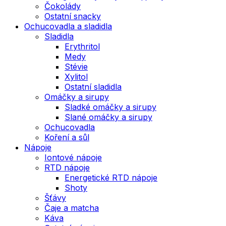
Čokolády
Ostatní snacky
Ochucovadla a sladidla
Sladidla
Erythritol
Medy
Stévie
Xylitol
Ostatní sladidla
Omáčky a sirupy
Sladké omáčky a sirupy
Slané omáčky a sirupy
Ochucovadla
Koření a sůl
Nápoje
Iontové nápoje
RTD nápoje
Energetické RTD nápoje
Shoty
Šťávy
Čaje a matcha
Káva