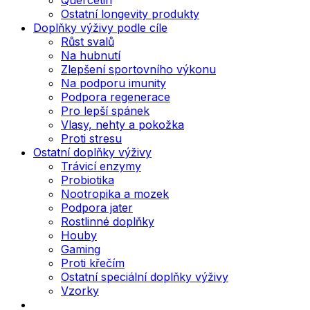
Ostatní longevity produkty
Doplňky výživy podle cíle
Růst svalů
Na hubnutí
Zlepšení sportovního výkonu
Na podporu imunity
Podpora regenerace
Pro lepší spánek
Vlasy, nehty a pokožka
Proti stresu
Ostatní doplňky výživy
Trávicí enzymy
Probiotika
Nootropika a mozek
Podpora jater
Rostlinné doplňky
Houby
Gaming
Proti křečím
Ostatní speciální doplňky výživy
Vzorky