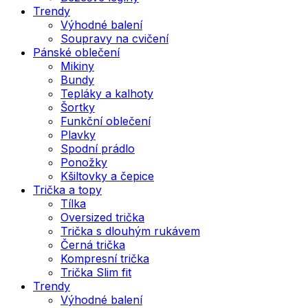
Trendy
Výhodné balení
Soupravy na cvičení
Pánské oblečení
Mikiny
Bundy
Tepláky a kalhoty
Šortky
Funkční oblečení
Plavky
Spodní prádlo
Ponožky
Kšiltovky a čepice
Trička a topy
Tílka
Oversized trička
Trička s dlouhým rukávem
Černá trička
Kompresní trička
Trička Slim fit
Trendy
Výhodné balení