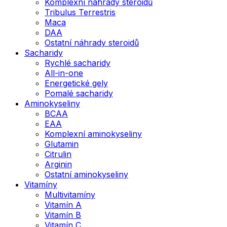
Komplexní náhrady steroidů
Tribulus Terrestris
Maca
DAA
Ostatní náhrady steroidů
Sacharidy
Rychlé sacharidy
All-in-one
Energetické gely
Pomalé sacharidy
Aminokyseliny
BCAA
EAA
Komplexní aminokyseliny
Glutamin
Citrulin
Arginin
Ostatní aminokyseliny
Vitamíny
Multivitamíny
Vitamín A
Vitamín B
Vitamín C