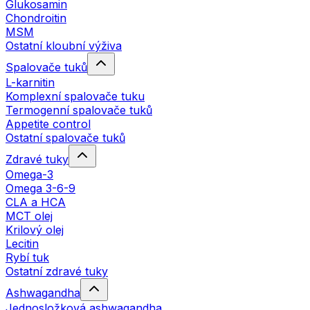
Glukosamin
Chondroitin
MSM
Ostatní kloubní výživa
Spalovače tuků
L-karnitin
Komplexní spalovače tuku
Termogenní spalovače tuků
Appetite control
Ostatní spalovače tuků
Zdravé tuky
Omega-3
Omega 3-6-9
CLA a HCA
MCT olej
Krilový olej
Lecitin
Rybí tuk
Ostatní zdravé tuky
Ashwagandha
Jednosložková ashwagandha