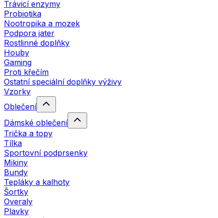
Trávicí enzymy
Probiotika
Nootropika a mozek
Podpora jater
Rostlinné doplňky
Houby
Gaming
Proti křečím
Ostatní speciální doplňky výživy
Vzorky
Oblečení
Dámské oblečení
Trička a topy
Tílka
Sportovní podprsenky
Mikiny
Bundy
Tepláky a kalhoty
Šortky
Overaly
Plavky