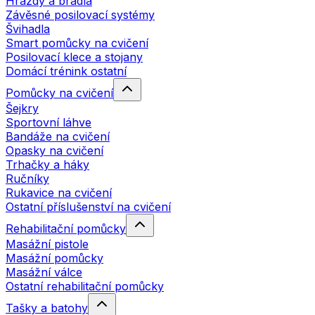
Hrazdy a bradla
Závěsné posilovací systémy
Švihadla
Smart pomůcky na cvičení
Posilovací klece a stojany
Domácí trénink ostatní
Pomůcky na cvičení
Šejkry
Sportovní láhve
Bandáže na cvičení
Opasky na cvičení
Trhačky a háky
Ručníky
Rukavice na cvičení
Ostatní příslušenství na cvičení
Rehabilitační pomůcky
Masážní pistole
Masážní pomůcky
Masážní válce
Ostatní rehabilitační pomůcky
Tašky a batohy