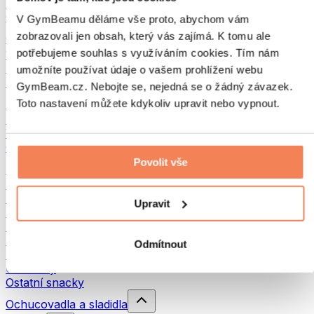
Luštěniny
Ostatní fitness jídlo
V GymBeamu děláme vše proto, abychom vám
zobrazovali jen obsah, který vás zajímá. K tomu ale
Ořechová másla
potřebujeme souhlas s využíváním cookies. Tím nám
100% ořechová másla
Sladká ořechová másla
umožníte používat údaje o vašem prohlížení webu
Proteinová ořechová másla
GymBeam.cz. Nebojte se, nejedná se o žádný závazek.
Superpotraviny
Toto nastavení můžete kdykoliv upravit nebo vypnout.
Zelené superpotraviny
Vláknina
Ostatní superpotraviny
Povolit vše
Snacky
Proteinové tyčinky
Sušené maso
Upravit
Sušené ovoce
Proteinové cookies
Proteinové čipsy a krekry
Odmítnout
Energetické tyčinky & Flapjacky
Čokolády
Ostatní snacky
Ochucovadla a sladidla