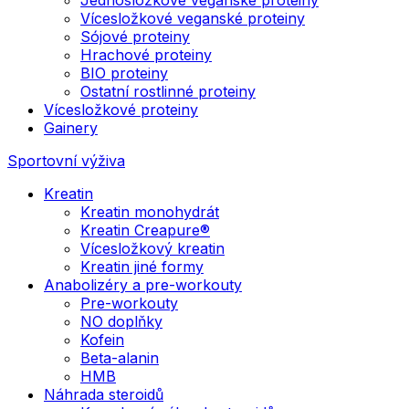
Vícesložkové veganské proteiny
Sójové proteiny
Hrachové proteiny
BIO proteiny
Ostatní rostlinné proteiny
Vícesložkové proteiny
Gainery
Sportovní výživa
Kreatin
Kreatin monohydrát
Kreatin Creapure®
Vícesložkový kreatin
Kreatin jiné formy
Anabolizéry a pre-workouty
Pre-workouty
NO doplňky
Kofein
Beta-alanin
HMB
Náhrada steroidů