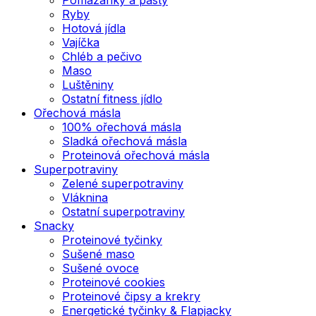
Ryby
Hotová jídla
Vajíčka
Chléb a pečivo
Maso
Luštěniny
Ostatní fitness jídlo
Ořechová másla
100% ořechová másla
Sladká ořechová másla
Proteinová ořechová másla
Superpotraviny
Zelené superpotraviny
Vláknina
Ostatní superpotraviny
Snacky
Proteinové tyčinky
Sušené maso
Sušené ovoce
Proteinové cookies
Proteinové čipsy a krekry
Energetické tyčinky & Flapjacky