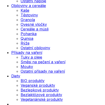
Ostatní nápoje
Obiloviny a cereálie
Kaše
Těstoviny
Granola
Ovesné vločky
Cereálie a müsli
Pohanka
Quinoa
Rýže
Ostatní obiloviny
Přísady na vaření
Tuky a oleje
Směsi na pečení a vaření
Mouky
Ostatní přísady na vaření
Diety
BIO produkty
Veganské produkty
Bezlepkové produkty
Bezlaktózové produkty
Vegetariánské produkty