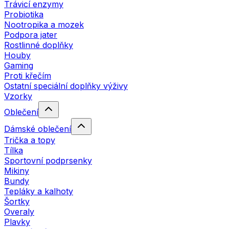
Trávicí enzymy
Probiotika
Nootropika a mozek
Podpora jater
Rostlinné doplňky
Houby
Gaming
Proti křečím
Ostatní speciální doplňky výživy
Vzorky
Oblečení
Dámské oblečení
Trička a topy
Tílka
Sportovní podprsenky
Mikiny
Bundy
Tepláky a kalhoty
Šortky
Overaly
Plavky