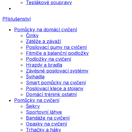
Teplákové soupravy
Příslušenství
Pomůcky na domácí cvičení
Činky
Zátěže a závaží
Posilovací gumy na cvičení
Fitmíče a balanční podložky
Podložky na cvičení
Hrazdy a bradla
Závěsné posilovací systémy
Švihadla
Smart pomůcky na cvičení
Posilovací klece a stojany
Domácí trénink ostatní
Pomůcky na cvičení
Šejkry
Sportovní láhve
Bandáže na cvičení
Opasky na cvičení
Trhačky a háky