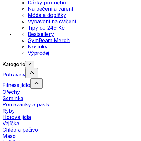
Dárky pro něho
Na pečení a vaření
Móda a doplňky
Vybavení na cvičení
Tipy do 249 Kč
Bestsellery
GymBeam Merch
Novinky
Výprodej
Kategorie
Potraviny
Fitness jídlo
Ořechy
Semínka
Pomazánky a pasty
Ryby
Hotová jídla
Vajíčka
Chléb a pečivo
Maso