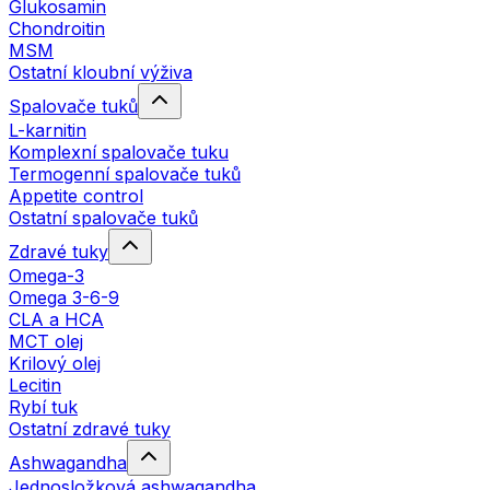
Glukosamin
Chondroitin
MSM
Ostatní kloubní výživa
Spalovače tuků
L-karnitin
Komplexní spalovače tuku
Termogenní spalovače tuků
Appetite control
Ostatní spalovače tuků
Zdravé tuky
Omega-3
Omega 3-6-9
CLA a HCA
MCT olej
Krilový olej
Lecitin
Rybí tuk
Ostatní zdravé tuky
Ashwagandha
Jednosložková ashwagandha