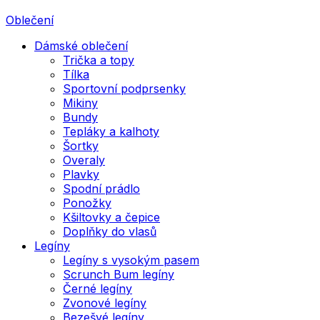
Oblečení
Dámské oblečení
Trička a topy
Tílka
Sportovní podprsenky
Mikiny
Bundy
Tepláky a kalhoty
Šortky
Overaly
Plavky
Spodní prádlo
Ponožky
Kšiltovky a čepice
Doplňky do vlasů
Legíny
Legíny s vysokým pasem
Scrunch Bum legíny
Černé legíny
Zvonové legíny
Bezešvé legíny