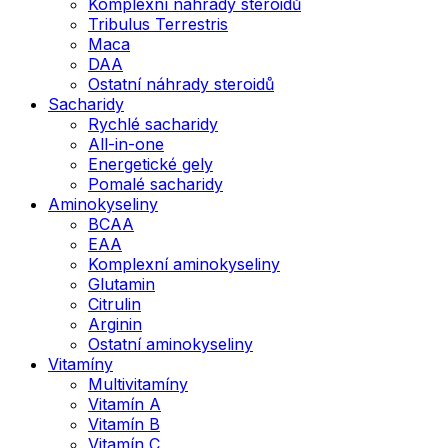
Komplexní náhrady steroidů
Tribulus Terrestris
Maca
DAA
Ostatní náhrady steroidů
Sacharidy
Rychlé sacharidy
All-in-one
Energetické gely
Pomalé sacharidy
Aminokyseliny
BCAA
EAA
Komplexní aminokyseliny
Glutamin
Citrulin
Arginin
Ostatní aminokyseliny
Vitamíny
Multivitamíny
Vitamín A
Vitamín B
Vitamín C