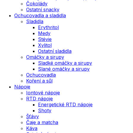
Čokolády
Ostatní snacky
Ochucovadla a sladidla
Sladidla
Erythritol
Medy
Stévie
Xylitol
Ostatní sladidla
Omáčky a sirupy
Sladké omáčky a sirupy
Slané omáčky a sirupy
Ochucovadla
Koření a sůl
Nápoje
Iontové nápoje
RTD nápoje
Energetické RTD nápoje
Shoty
Šťávy
Čaje a matcha
Káva