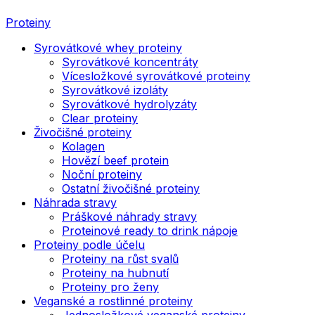
Proteiny
Syrovátkové whey proteiny
Syrovátkové koncentráty
Vícesložkové syrovátkové proteiny
Syrovátkové izoláty
Syrovátkové hydrolyzáty
Clear proteiny
Živočišné proteiny
Kolagen
Hovězí beef protein
Noční proteiny
Ostatní živočišné proteiny
Náhrada stravy
Práškové náhrady stravy
Proteinové ready to drink nápoje
Proteiny podle účelu
Proteiny na růst svalů
Proteiny na hubnutí
Proteiny pro ženy
Veganské a rostlinné proteiny
Jednosložkové veganské proteiny