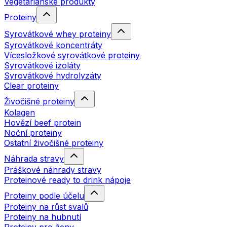
Vegetariánské produkty
Proteiny
Syrovátkové whey proteiny
Syrovátkové koncentráty
Vícesložkové syrovátkové proteiny
Syrovátkové izoláty
Syrovátkové hydrolyzáty
Clear proteiny
Živočišné proteiny
Kolagen
Hovězí beef protein
Noční proteiny
Ostatní živočišné proteiny
Náhrada stravy
Práškové náhrady stravy
Proteinové ready to drink nápoje
Proteiny podle účelu
Proteiny na růst svalů
Proteiny na hubnutí