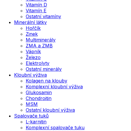
Vitamín D
Vitamín E
Ostatní vitamíny
Minerální látky
Hořčík
Zinek
Multiminerály
ZMA a ZMB
Vápník
Železo
Elektrolyty
Ostatní minerály
Kloubní výživa
Kolagen na klouby
Komplexní kloubní výživa
Glukosamin
Chondroitin
MSM
Ostatní kloubní výživa
Spalovače tuků
L-karnitin
Komplexní spalovače tuku