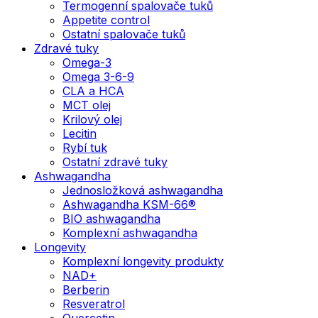
Termogenní spalovače tuků
Appetite control
Ostatní spalovače tuků
Zdravé tuky
Omega-3
Omega 3-6-9
CLA a HCA
MCT olej
Krilový olej
Lecitin
Rybí tuk
Ostatní zdravé tuky
Ashwagandha
Jednosložková ashwagandha
Ashwagandha KSM-66®
BIO ashwagandha
Komplexní ashwagandha
Longevity
Komplexní longevity produkty
NAD+
Berberin
Resveratrol
Quercetin