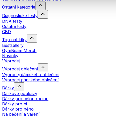
Ostatní kategorie
Diagnostické testy
DNA testy
Ostatní testy
CBD
Top nabídky
Bestsellery
GymBeam Merch
Novinky
Výprodej
Výprodej oblečení
Výprodej dámského oblečení
Výprodej pánského oblečení
Dárky
Dárkové poukazy
Dárky pro celou rodinu
Dárky pro ni
Dárky pro něho
Na pečení a vaření