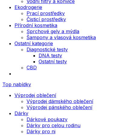
Vodní filtry a konvice
Ekodrogerie
Prací prostředky
Čisticí prostředky
Přírodní kosmetika
Sprchové gely a mýdla
Šampony a vlasová kosmetika
Ostatní kategorie
Diagnostické testy
DNA testy
Ostatní testy
CBD
Top nabídky
Výprodej oblečení
Výprodej dámského oblečení
Výprodej pánského oblečení
Dárky
Dárkové poukazy
Dárky pro celou rodinu
Dárky pro ni