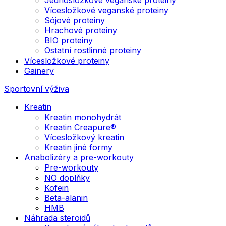
Vícesložkové veganské proteiny
Sójové proteiny
Hrachové proteiny
BIO proteiny
Ostatní rostlinné proteiny
Vícesložkové proteiny
Gainery
Sportovní výživa
Kreatin
Kreatin monohydrát
Kreatin Creapure®
Vícesložkový kreatin
Kreatin jiné formy
Anabolizéry a pre-workouty
Pre-workouty
NO doplňky
Kofein
Beta-alanin
HMB
Náhrada steroidů