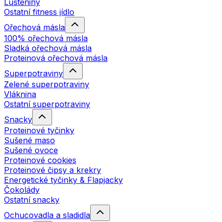
Luštěniny
Ostatní fitness jídlo
Ořechová másla
100% ořechová másla
Sladká ořechová másla
Proteinová ořechová másla
Superpotraviny
Zelené superpotraviny
Vláknina
Ostatní superpotraviny
Snacky
Proteinové tyčinky
Sušené maso
Sušené ovoce
Proteinové cookies
Proteinové čipsy a krekry
Energetické tyčinky & Flapjacky
Čokolády
Ostatní snacky
Ochucovadla a sladidla