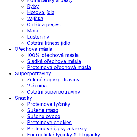
Ryby
Hotová jídla
Vajíčka
Chléb a pečivo
Maso
Luštěniny
Ostatní fitness jídlo
Ořechová másla
100% ořechová másla
Sladká ořechová másla
Proteinová ořechová másla
Superpotraviny
Zelené superpotraviny
Vláknina
Ostatní superpotraviny
Snacky
Proteinové tyčinky
Sušené maso
Sušené ovoce
Proteinové cookies
Proteinové čipsy a krekry
Energetické tyčinky & Flapjacky