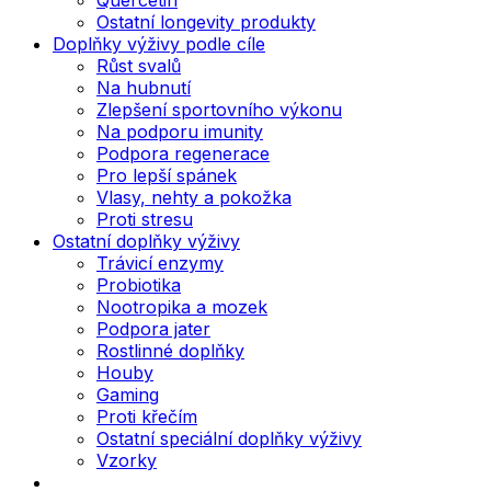
Ostatní longevity produkty
Doplňky výživy podle cíle
Růst svalů
Na hubnutí
Zlepšení sportovního výkonu
Na podporu imunity
Podpora regenerace
Pro lepší spánek
Vlasy, nehty a pokožka
Proti stresu
Ostatní doplňky výživy
Trávicí enzymy
Probiotika
Nootropika a mozek
Podpora jater
Rostlinné doplňky
Houby
Gaming
Proti křečím
Ostatní speciální doplňky výživy
Vzorky