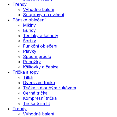
Trendy
Výhodné balení
Soupravy na cvičení
Pánské oblečení
Mikiny
Bundy
Tepláky a kalhoty
Šortky
Funkční oblečení
Plavky
Spodní prádlo
Ponožky
Kšiltovky a čepice
Trička a topy
Tílka
Oversized trička
Trička s dlouhým rukávem
Černá trička
Kompresní trička
Trička Slim fit
Trendy
Výhodné balení