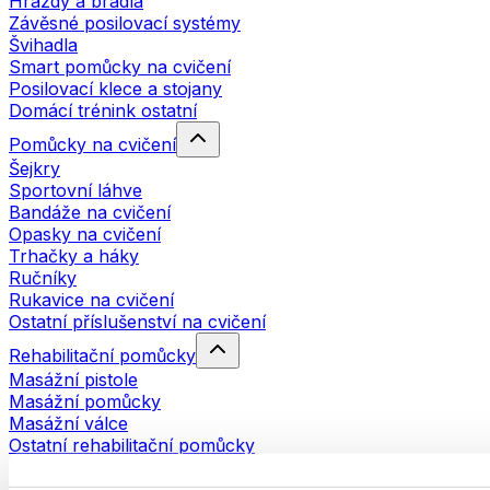
Hrazdy a bradla
Závěsné posilovací systémy
Švihadla
Smart pomůcky na cvičení
Posilovací klece a stojany
Domácí trénink ostatní
Pomůcky na cvičení
Šejkry
Sportovní láhve
Bandáže na cvičení
Opasky na cvičení
Trhačky a háky
Ručníky
Rukavice na cvičení
Ostatní příslušenství na cvičení
Rehabilitační pomůcky
Masážní pistole
Masážní pomůcky
Masážní válce
Ostatní rehabilitační pomůcky
Tašky a batohy