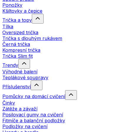
Ponožky
Kšiltovky a čepice
Trička a topy
Tílka
Oversized trička
Trička s dlouhým rukávem
Černá trička
Kompresní trička
Trička Slim fit
Trendy
Výhodné balení
Teplákové soupravy
Příslušenství
Pomůcky na domácí cvičení
Činky
Zátěže a závaží
Posilovací gumy na cvičení
Fitmíče a balanční podložky
Podložky na cvičení