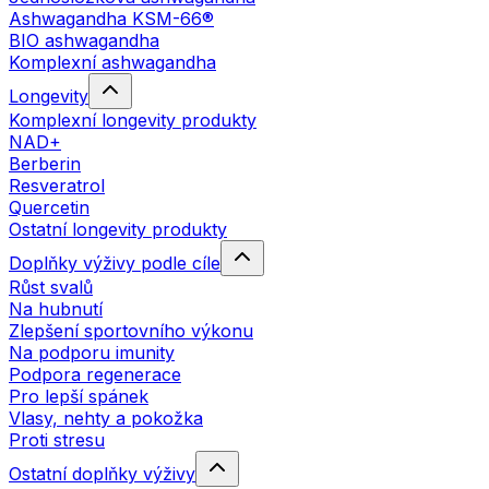
Ashwagandha KSM-66®
BIO ashwagandha
Komplexní ashwagandha
Longevity
Komplexní longevity produkty
NAD+
Berberin
Resveratrol
Quercetin
Ostatní longevity produkty
Doplňky výživy podle cíle
Růst svalů
Na hubnutí
Zlepšení sportovního výkonu
Na podporu imunity
Podpora regenerace
Pro lepší spánek
Vlasy, nehty a pokožka
Proti stresu
Ostatní doplňky výživy