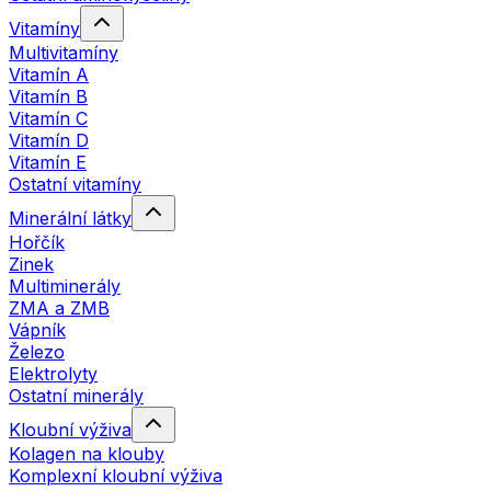
Vitamíny
Multivitamíny
Vitamín A
Vitamín B
Vitamín C
Vitamín D
Vitamín E
Ostatní vitamíny
Minerální látky
Hořčík
Zinek
Multiminerály
ZMA a ZMB
Vápník
Železo
Elektrolyty
Ostatní minerály
Kloubní výživa
Kolagen na klouby
Komplexní kloubní výživa