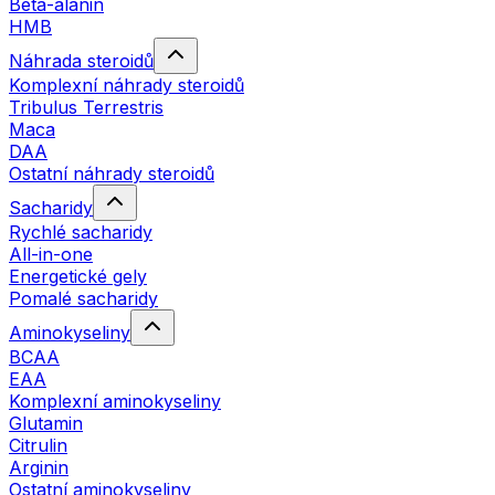
Beta-alanin
HMB
Náhrada steroidů
Komplexní náhrady steroidů
Tribulus Terrestris
Maca
DAA
Ostatní náhrady steroidů
Sacharidy
Rychlé sacharidy
All-in-one
Energetické gely
Pomalé sacharidy
Aminokyseliny
BCAA
EAA
Komplexní aminokyseliny
Glutamin
Citrulin
Arginin
Ostatní aminokyseliny