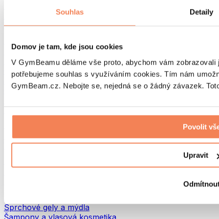
Tašky na jídlo a příslušenství
Souhlas
Detaily
Tašky do fitka
Batohy
Pomůcky podle aktivity
Domov je tam, kde jsou cookies
Běh
Bojové sporty
V GymBeamu děláme vše proto, abychom vám zobrazovali je
Cyklistika
potřebujeme souhlas s využíváním cookies. Tím nám umožní
Jóga a pilates
GymBeam.cz. Nebojte se, nejedná se o žádný závazek. Toto 
Otužování
Plavání
Turistika
Biohacking
Povolit vš
Red Light Therapy
Vodní filtry a konvice
Upravit
Ekodrogerie
Prací prostředky
Čisticí prostředky
Odmítnou
Přírodní kosmetika
Sprchové gely a mýdla
Šampony a vlasová kosmetika