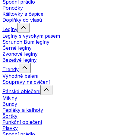
Spodní prádlo
Ponožky
Kšiltovky a čepice
Doplňky do vlasů
Legíny
Legíny s vysokým pasem
Scrunch Bum legíny
Černé legíny
Zvonové legíny
Bezešvé legíny
Trendy
Výhodné balení
Soupravy na cvičení
Pánské oblečení
Mikiny
Bundy
Tepláky a kalhoty
Šortky
Funkční oblečení
Plavky
Spodní prádlo