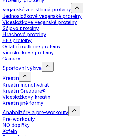
Proteiny pro ženy
Veganské a rostlinné proteiny
Jednosložkové veganské proteiny
Vícesložkové veganské proteiny
Sójové proteiny
Hrachové proteiny
BIO proteiny
Ostatní rostlinné proteiny
Vícesložkové proteiny
Gainery
Sportovní výživa
Kreatin
Kreatin monohydrát
Kreatin Creapure®
Vícesložkový kreatin
Kreatin jiné formy
Anabolizéry a pre-workouty
Pre-workouty
NO doplňky
Kofein