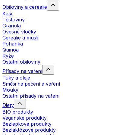
Obiloviny a cereálie
Kaše
Těstoviny
Granola
Ovesné vločky
Cereálie a müsli
Pohanka
Quinoa
Rýže
Ostatní obiloviny
Přísady na vaření
Tuky a oleje
Směsi na pečení a vaření
Mouky
Ostatní přísady na vaření
Diety
BIO produkty
Veganské produkty
Bezlepkové produkty
Bezlaktózové produkty