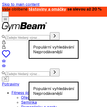
Skip to main content
Vaše oblíbené
těstoviny a omáčky
se slevou až 20 %
Populární vyhledávání
Nejprodávanější
Potraviny
Populární vyhledávání
Fitness jídlo
Nejprodávanější
Ořechy
Semínka
Pomazánky a pasty