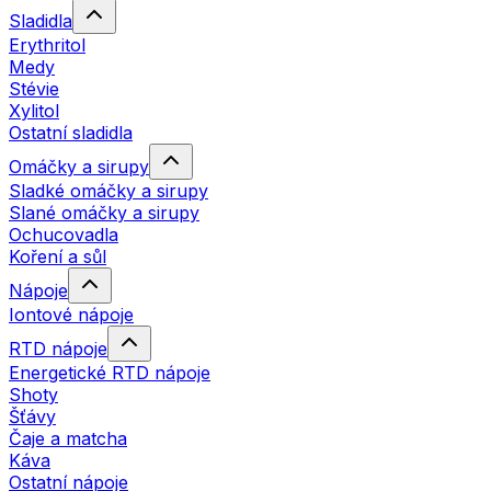
Sladidla
Erythritol
Medy
Stévie
Xylitol
Ostatní sladidla
Omáčky a sirupy
Sladké omáčky a sirupy
Slané omáčky a sirupy
Ochucovadla
Koření a sůl
Nápoje
Iontové nápoje
RTD nápoje
Energetické RTD nápoje
Shoty
Šťávy
Čaje a matcha
Káva
Ostatní nápoje