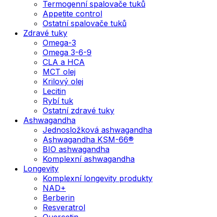
Termogenní spalovače tuků
Appetite control
Ostatní spalovače tuků
Zdravé tuky
Omega-3
Omega 3-6-9
CLA a HCA
MCT olej
Krilový olej
Lecitin
Rybí tuk
Ostatní zdravé tuky
Ashwagandha
Jednosložková ashwagandha
Ashwagandha KSM-66®
BIO ashwagandha
Komplexní ashwagandha
Longevity
Komplexní longevity produkty
NAD+
Berberin
Resveratrol
Quercetin