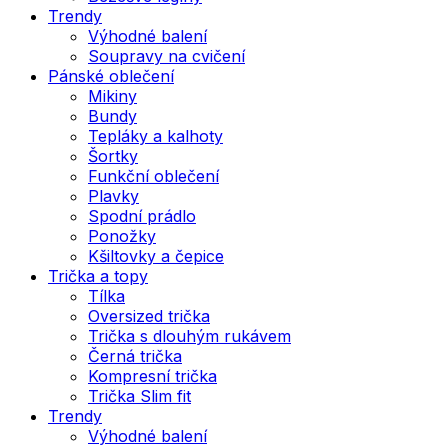
Trendy
Výhodné balení
Soupravy na cvičení
Pánské oblečení
Mikiny
Bundy
Tepláky a kalhoty
Šortky
Funkční oblečení
Plavky
Spodní prádlo
Ponožky
Kšiltovky a čepice
Trička a topy
Tílka
Oversized trička
Trička s dlouhým rukávem
Černá trička
Kompresní trička
Trička Slim fit
Trendy
Výhodné balení