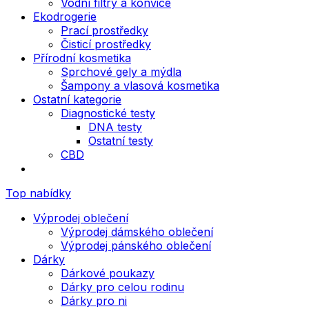
Vodní filtry a konvice
Ekodrogerie
Prací prostředky
Čisticí prostředky
Přírodní kosmetika
Sprchové gely a mýdla
Šampony a vlasová kosmetika
Ostatní kategorie
Diagnostické testy
DNA testy
Ostatní testy
CBD
Top nabídky
Výprodej oblečení
Výprodej dámského oblečení
Výprodej pánského oblečení
Dárky
Dárkové poukazy
Dárky pro celou rodinu
Dárky pro ni