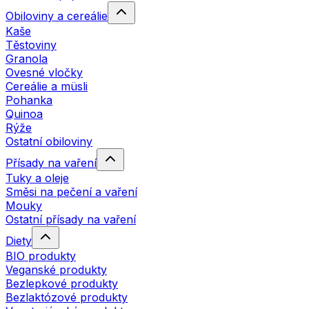
Obiloviny a cereálie
Kaše
Těstoviny
Granola
Ovesné vločky
Cereálie a müsli
Pohanka
Quinoa
Rýže
Ostatní obiloviny
Přísady na vaření
Tuky a oleje
Směsi na pečení a vaření
Mouky
Ostatní přísady na vaření
Diety
BIO produkty
Veganské produkty
Bezlepkové produkty
Bezlaktózové produkty