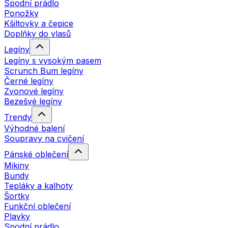
Spodní prádlo
Ponožky
Kšiltovky a čepice
Doplňky do vlasů
Legíny
Legíny s vysokým pasem
Scrunch Bum legíny
Černé legíny
Zvonové legíny
Bezešvé legíny
Trendy
Výhodné balení
Soupravy na cvičení
Pánské oblečení
Mikiny
Bundy
Tepláky a kalhoty
Šortky
Funkční oblečení
Plavky
Spodní prádlo