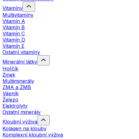
Vitamíny
Multivitamíny
Vitamín A
Vitamín B
Vitamín C
Vitamín D
Vitamín E
Ostatní vitamíny
Minerální látky
Hořčík
Zinek
Multiminerály
ZMA a ZMB
Vápník
Železo
Elektrolyty
Ostatní minerály
Kloubní výživa
Kolagen na klouby
Komplexní kloubní výživa