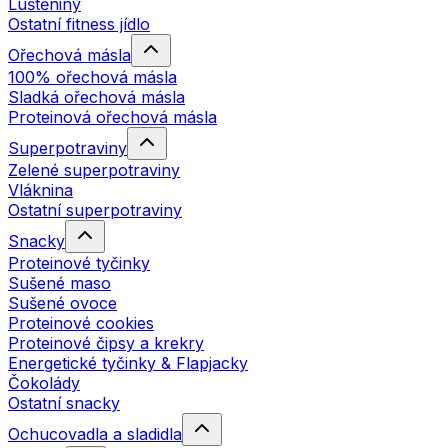
Luštěniny
Ostatní fitness jídlo
Ořechová másla
100% ořechová másla
Sladká ořechová másla
Proteinová ořechová másla
Superpotraviny
Zelené superpotraviny
Vláknina
Ostatní superpotraviny
Snacky
Proteinové tyčinky
Sušené maso
Sušené ovoce
Proteinové cookies
Proteinové čipsy a krekry
Energetické tyčinky & Flapjacky
Čokolády
Ostatní snacky
Ochucovadla a sladidla