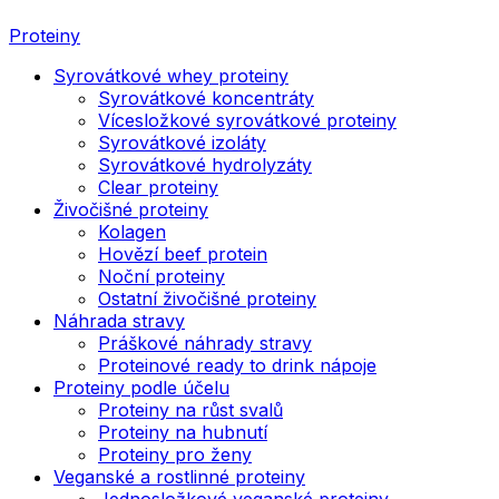
Proteiny
Syrovátkové whey proteiny
Syrovátkové koncentráty
Vícesložkové syrovátkové proteiny
Syrovátkové izoláty
Syrovátkové hydrolyzáty
Clear proteiny
Živočišné proteiny
Kolagen
Hovězí beef protein
Noční proteiny
Ostatní živočišné proteiny
Náhrada stravy
Práškové náhrady stravy
Proteinové ready to drink nápoje
Proteiny podle účelu
Proteiny na růst svalů
Proteiny na hubnutí
Proteiny pro ženy
Veganské a rostlinné proteiny
Jednosložkové veganské proteiny