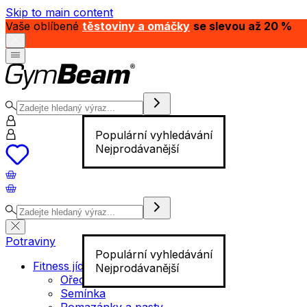
Skip to main content
Vaše oblíbené
těstoviny a omáčky
se slevou až 20 %
Populární vyhledávání
Nejprodávanější
Potraviny
Populární vyhledávání
Fitness jídlo
Nejprodávanější
Ořechy
Semínka
Pomazánky a pasty