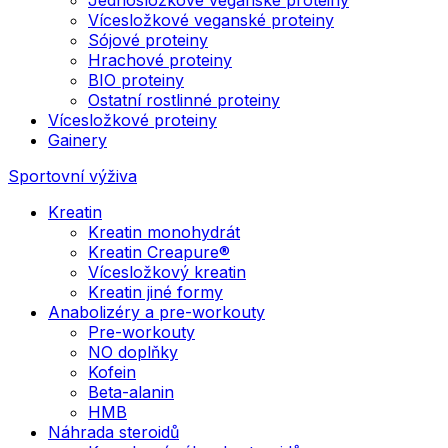
Vícesložkové veganské proteiny
Sójové proteiny
Hrachové proteiny
BIO proteiny
Ostatní rostlinné proteiny
Vícesložkové proteiny
Gainery
Sportovní výživa
Kreatin
Kreatin monohydrát
Kreatin Creapure®
Vícesložkový kreatin
Kreatin jiné formy
Anabolizéry a pre-workouty
Pre-workouty
NO doplňky
Kofein
Beta-alanin
HMB
Náhrada steroidů