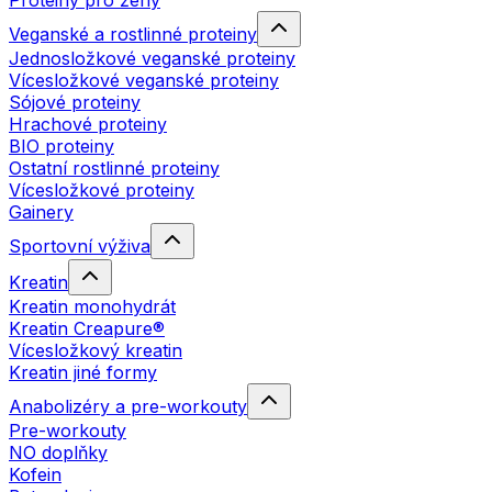
Proteiny pro ženy
Veganské a rostlinné proteiny
Jednosložkové veganské proteiny
Vícesložkové veganské proteiny
Sójové proteiny
Hrachové proteiny
BIO proteiny
Ostatní rostlinné proteiny
Vícesložkové proteiny
Gainery
Sportovní výživa
Kreatin
Kreatin monohydrát
Kreatin Creapure®
Vícesložkový kreatin
Kreatin jiné formy
Anabolizéry a pre-workouty
Pre-workouty
NO doplňky
Kofein