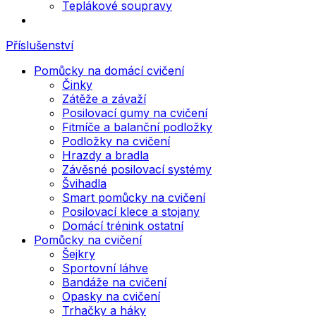
Teplákové soupravy
Příslušenství
Pomůcky na domácí cvičení
Činky
Zátěže a závaží
Posilovací gumy na cvičení
Fitmíče a balanční podložky
Podložky na cvičení
Hrazdy a bradla
Závěsné posilovací systémy
Švihadla
Smart pomůcky na cvičení
Posilovací klece a stojany
Domácí trénink ostatní
Pomůcky na cvičení
Šejkry
Sportovní láhve
Bandáže na cvičení
Opasky na cvičení
Trhačky a háky