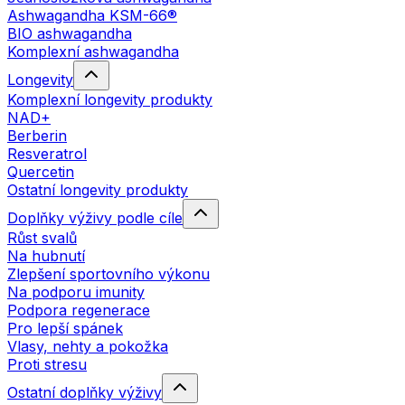
Ashwagandha KSM-66®
BIO ashwagandha
Komplexní ashwagandha
Longevity
Komplexní longevity produkty
NAD+
Berberin
Resveratrol
Quercetin
Ostatní longevity produkty
Doplňky výživy podle cíle
Růst svalů
Na hubnutí
Zlepšení sportovního výkonu
Na podporu imunity
Podpora regenerace
Pro lepší spánek
Vlasy, nehty a pokožka
Proti stresu
Ostatní doplňky výživy