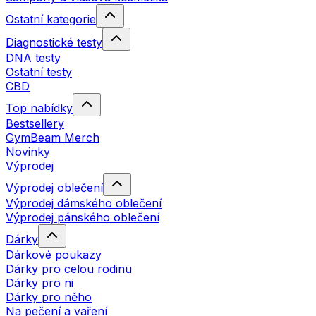
Ostatní kategorie
Diagnostické testy
DNA testy
Ostatní testy
CBD
Top nabídky
Bestsellery
GymBeam Merch
Novinky
Výprodej
Výprodej oblečení
Výprodej dámského oblečení
Výprodej pánského oblečení
Dárky
Dárkové poukazy
Dárky pro celou rodinu
Dárky pro ni
Dárky pro něho
Na pečení a vaření