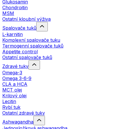
Glukosamin
Chondroitin
MSM
Ostatní kloubní výživa
Spalovače tuků
L-karnitin
Komplexní spalovače tuku
Termogenní spalovače tuků
Appetite control
Ostatní spalovače tuků
Zdravé tuky
Omega-3
Omega 3-6-9
CLA a HCA
MCT olej
Krilový olej
Lecitin
Rybí tuk
Ostatní zdravé tuky
Ashwagandha
Jednosložková ashwagandha