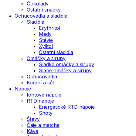
Čokolády
Ostatní snacky
Ochucovadla a sladidla
Sladidla
Erythritol
Medy
Stévie
Xylitol
Ostatní sladidla
Omáčky a sirupy
Sladké omáčky a sirupy
Slané omáčky a sirupy
Ochucovadla
Koření a sůl
Nápoje
Iontové nápoje
RTD nápoje
Energetické RTD nápoje
Shoty
Šťávy
Čaje a matcha
Káva