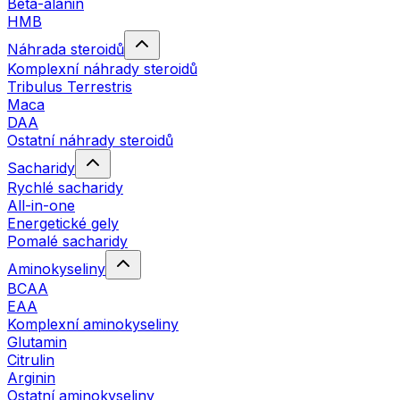
Beta-alanin
HMB
Náhrada steroidů
Komplexní náhrady steroidů
Tribulus Terrestris
Maca
DAA
Ostatní náhrady steroidů
Sacharidy
Rychlé sacharidy
All-in-one
Energetické gely
Pomalé sacharidy
Aminokyseliny
BCAA
EAA
Komplexní aminokyseliny
Glutamin
Citrulin
Arginin
Ostatní aminokyseliny