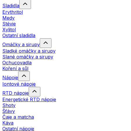
Sladidla
Erythritol
Medy
Stévie
Xylitol
Ostatní sladidla
Omáčky a sirupy
Sladké omáčky a sirupy
Slané omáčky a sirupy
Ochucovadla
Koření a sůl
Nápoje
Iontové nápoje
RTD nápoje
Energetické RTD nápoje
Shoty
Šťávy
Čaje a matcha
Káva
Ostatní nápoje