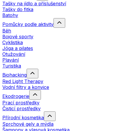
Tašky na jídlo a příslušenství
Tašky do fitka
Batohy
Pomůcky podle aktivity
Běh
Bojové sporty
Cyklistika
Jóga a pilates
Otužování
Plavání
Turistika
Biohacking
Red Light Therapy
Vodní filtry a konvice
Ekodrogerie
Prací prostředky
Čisticí prostředky
Přírodní kosmetika
Sprchové gely a mýdla
Šampony a vlasová kosmetika