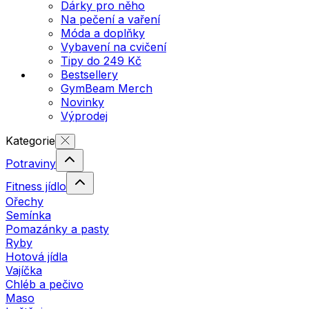
Dárky pro něho
Na pečení a vaření
Móda a doplňky
Vybavení na cvičení
Tipy do 249 Kč
Bestsellery
GymBeam Merch
Novinky
Výprodej
Kategorie
Potraviny
Fitness jídlo
Ořechy
Semínka
Pomazánky a pasty
Ryby
Hotová jídla
Vajíčka
Chléb a pečivo
Maso