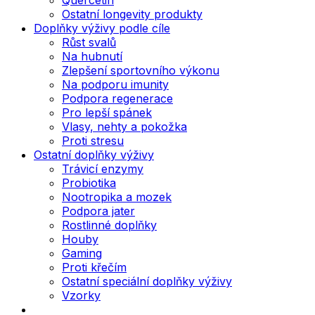
Ostatní longevity produkty
Doplňky výživy podle cíle
Růst svalů
Na hubnutí
Zlepšení sportovního výkonu
Na podporu imunity
Podpora regenerace
Pro lepší spánek
Vlasy, nehty a pokožka
Proti stresu
Ostatní doplňky výživy
Trávicí enzymy
Probiotika
Nootropika a mozek
Podpora jater
Rostlinné doplňky
Houby
Gaming
Proti křečím
Ostatní speciální doplňky výživy
Vzorky