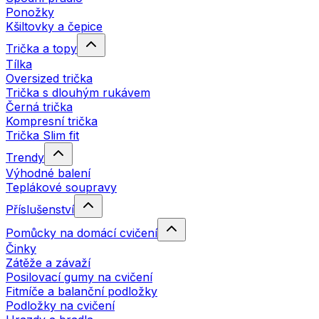
Ponožky
Kšiltovky a čepice
Trička a topy
Tílka
Oversized trička
Trička s dlouhým rukávem
Černá trička
Kompresní trička
Trička Slim fit
Trendy
Výhodné balení
Teplákové soupravy
Příslušenství
Pomůcky na domácí cvičení
Činky
Zátěže a závaží
Posilovací gumy na cvičení
Fitmíče a balanční podložky
Podložky na cvičení