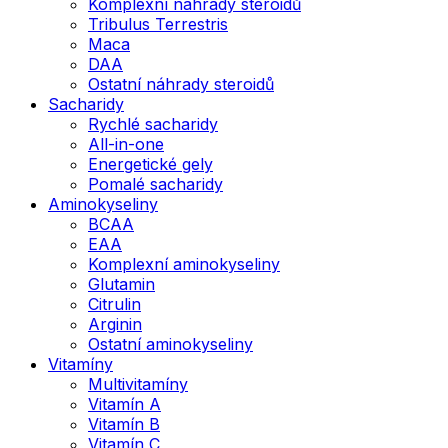
Komplexní náhrady steroidů
Tribulus Terrestris
Maca
DAA
Ostatní náhrady steroidů
Sacharidy
Rychlé sacharidy
All-in-one
Energetické gely
Pomalé sacharidy
Aminokyseliny
BCAA
EAA
Komplexní aminokyseliny
Glutamin
Citrulin
Arginin
Ostatní aminokyseliny
Vitamíny
Multivitamíny
Vitamín A
Vitamín B
Vitamín C