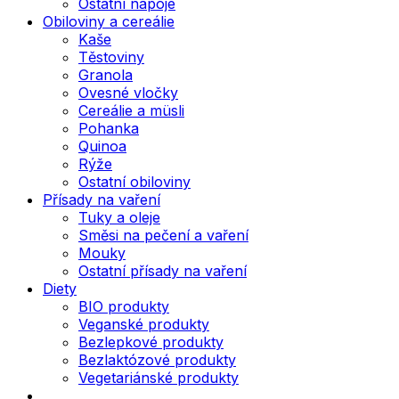
Ostatní nápoje
Obiloviny a cereálie
Kaše
Těstoviny
Granola
Ovesné vločky
Cereálie a müsli
Pohanka
Quinoa
Rýže
Ostatní obiloviny
Přísady na vaření
Tuky a oleje
Směsi na pečení a vaření
Mouky
Ostatní přísady na vaření
Diety
BIO produkty
Veganské produkty
Bezlepkové produkty
Bezlaktózové produkty
Vegetariánské produkty