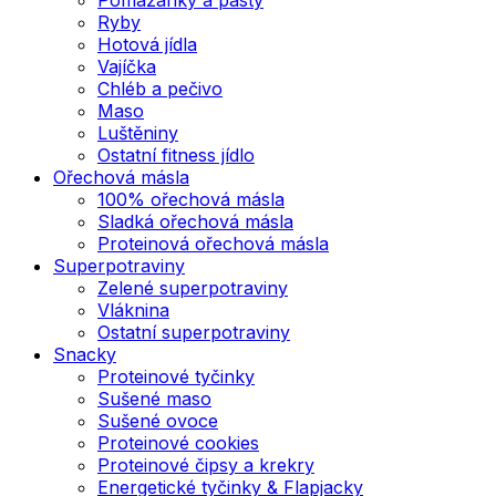
Ryby
Hotová jídla
Vajíčka
Chléb a pečivo
Maso
Luštěniny
Ostatní fitness jídlo
Ořechová másla
100% ořechová másla
Sladká ořechová másla
Proteinová ořechová másla
Superpotraviny
Zelené superpotraviny
Vláknina
Ostatní superpotraviny
Snacky
Proteinové tyčinky
Sušené maso
Sušené ovoce
Proteinové cookies
Proteinové čipsy a krekry
Energetické tyčinky & Flapjacky