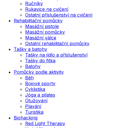
Ručníky
Rukavice na cvičení
Ostatní příslušenství na cvičení
Rehabilitační pomůcky
Masážní pistole
Masážní pomůcky
Masážní válce
Ostatní rehabilitační pomůcky
Tašky a batohy
Tašky na jídlo a příslušenství
Tašky do fitka
Batohy
Pomůcky podle aktivity
Běh
Bojové sporty
Cyklistika
Jóga a pilates
Otužování
Plavání
Turistika
Biohacking
Red Light Therapy