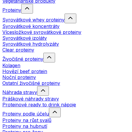
Vegetariánské produkty
Proteiny
Syrovátkové whey proteiny
Syrovátkové koncentráty
Vícesložkové syrovátkové proteiny
Syrovátkové izoláty
Syrovátkové hydrolyzáty
Clear proteiny
Živočišné proteiny
Kolagen
Hovězí beef protein
Noční proteiny
Ostatní živočišné proteiny
Náhrada stravy
Práškové náhrady stravy
Proteinové ready to drink nápoje
Proteiny podle účelu
Proteiny na růst svalů
Proteiny na hubnutí