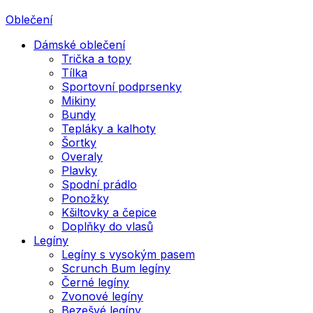
Oblečení
Dámské oblečení
Trička a topy
Tílka
Sportovní podprsenky
Mikiny
Bundy
Tepláky a kalhoty
Šortky
Overaly
Plavky
Spodní prádlo
Ponožky
Kšiltovky a čepice
Doplňky do vlasů
Legíny
Legíny s vysokým pasem
Scrunch Bum legíny
Černé legíny
Zvonové legíny
Bezešvé legíny