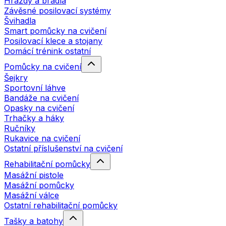
Hrazdy a bradla
Závěsné posilovací systémy
Švihadla
Smart pomůcky na cvičení
Posilovací klece a stojany
Domácí trénink ostatní
Pomůcky na cvičení
Šejkry
Sportovní láhve
Bandáže na cvičení
Opasky na cvičení
Trhačky a háky
Ručníky
Rukavice na cvičení
Ostatní příslušenství na cvičení
Rehabilitační pomůcky
Masážní pistole
Masážní pomůcky
Masážní válce
Ostatní rehabilitační pomůcky
Tašky a batohy