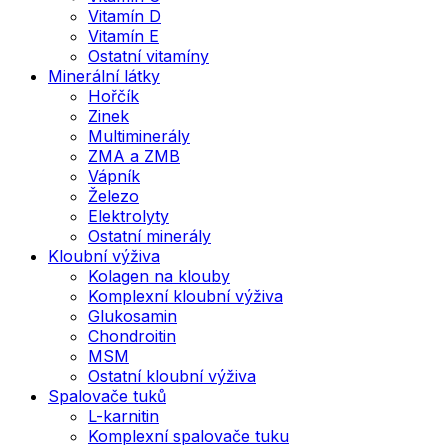
Vitamín D
Vitamín E
Ostatní vitamíny
Minerální látky
Hořčík
Zinek
Multiminerály
ZMA a ZMB
Vápník
Železo
Elektrolyty
Ostatní minerály
Kloubní výživa
Kolagen na klouby
Komplexní kloubní výživa
Glukosamin
Chondroitin
MSM
Ostatní kloubní výživa
Spalovače tuků
L-karnitin
Komplexní spalovače tuku