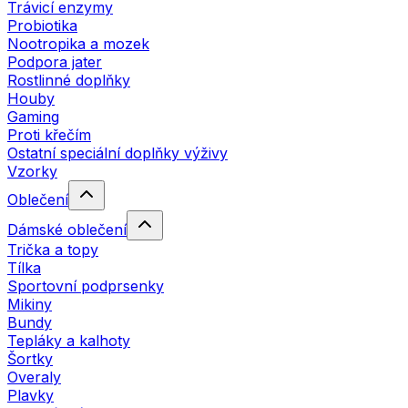
Trávicí enzymy
Probiotika
Nootropika a mozek
Podpora jater
Rostlinné doplňky
Houby
Gaming
Proti křečím
Ostatní speciální doplňky výživy
Vzorky
Oblečení
Dámské oblečení
Trička a topy
Tílka
Sportovní podprsenky
Mikiny
Bundy
Tepláky a kalhoty
Šortky
Overaly
Plavky