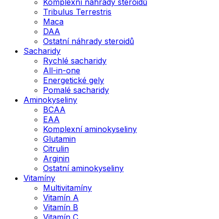
Komplexní náhrady steroidů
Tribulus Terrestris
Maca
DAA
Ostatní náhrady steroidů
Sacharidy
Rychlé sacharidy
All-in-one
Energetické gely
Pomalé sacharidy
Aminokyseliny
BCAA
EAA
Komplexní aminokyseliny
Glutamin
Citrulin
Arginin
Ostatní aminokyseliny
Vitamíny
Multivitamíny
Vitamín A
Vitamín B
Vitamín C