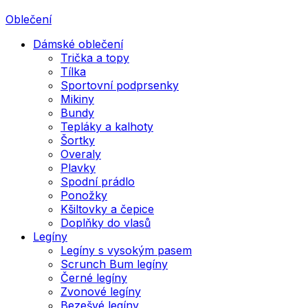
Oblečení
Dámské oblečení
Trička a topy
Tílka
Sportovní podprsenky
Mikiny
Bundy
Tepláky a kalhoty
Šortky
Overaly
Plavky
Spodní prádlo
Ponožky
Kšiltovky a čepice
Doplňky do vlasů
Legíny
Legíny s vysokým pasem
Scrunch Bum legíny
Černé legíny
Zvonové legíny
Bezešvé legíny