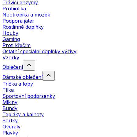
Trávicí enzymy
Probiotika
Nootropika a mozek
Podpora jater
Rostlinné doplňky
Houby
Gaming
Proti křečím
Ostatní speciální doplňky výživy
Vzorky
Oblečení
Dámské oblečení
Trička a topy
Tílka
Sportovní podprsenky
Mikiny
Bundy
Tepláky a kalhoty
Šortky
Overaly
Plavky