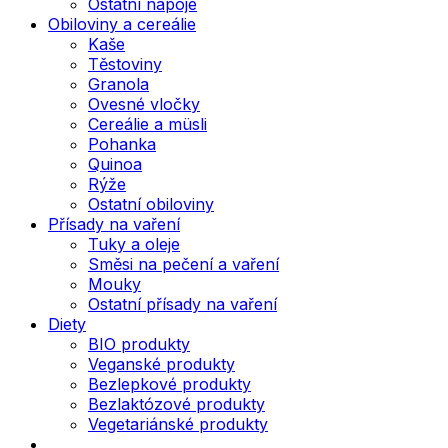
Ostatní nápoje
Obiloviny a cereálie
Kaše
Těstoviny
Granola
Ovesné vločky
Cereálie a müsli
Pohanka
Quinoa
Rýže
Ostatní obiloviny
Přísady na vaření
Tuky a oleje
Směsi na pečení a vaření
Mouky
Ostatní přísady na vaření
Diety
BIO produkty
Veganské produkty
Bezlepkové produkty
Bezlaktózové produkty
Vegetariánské produkty