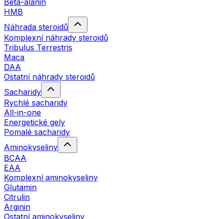
Beta-alanin
HMB
Náhrada steroidů
Komplexní náhrady steroidů
Tribulus Terrestris
Maca
DAA
Ostatní náhrady steroidů
Sacharidy
Rychlé sacharidy
All-in-one
Energetické gely
Pomalé sacharidy
Aminokyseliny
BCAA
EAA
Komplexní aminokyseliny
Glutamin
Citrulin
Arginin
Ostatní aminokyseliny