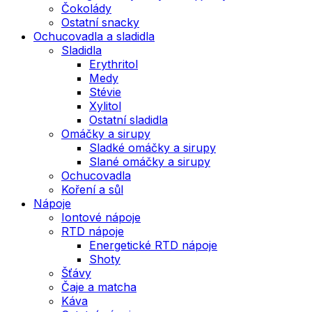
Čokolády
Ostatní snacky
Ochucovadla a sladidla
Sladidla
Erythritol
Medy
Stévie
Xylitol
Ostatní sladidla
Omáčky a sirupy
Sladké omáčky a sirupy
Slané omáčky a sirupy
Ochucovadla
Koření a sůl
Nápoje
Iontové nápoje
RTD nápoje
Energetické RTD nápoje
Shoty
Šťávy
Čaje a matcha
Káva