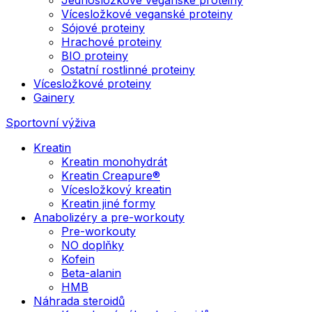
Vícesložkové veganské proteiny
Sójové proteiny
Hrachové proteiny
BIO proteiny
Ostatní rostlinné proteiny
Vícesložkové proteiny
Gainery
Sportovní výživa
Kreatin
Kreatin monohydrát
Kreatin Creapure®
Vícesložkový kreatin
Kreatin jiné formy
Anabolizéry a pre-workouty
Pre-workouty
NO doplňky
Kofein
Beta-alanin
HMB
Náhrada steroidů