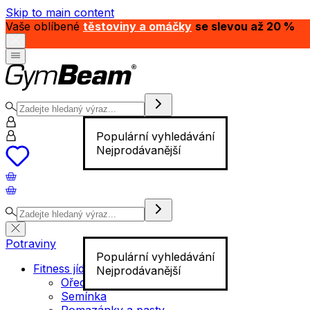
Skip to main content
Vaše oblíbené
těstoviny a omáčky
se slevou až 20 %
Populární vyhledávání
Nejprodávanější
Potraviny
Populární vyhledávání
Fitness jídlo
Nejprodávanější
Ořechy
Semínka
Pomazánky a pasty