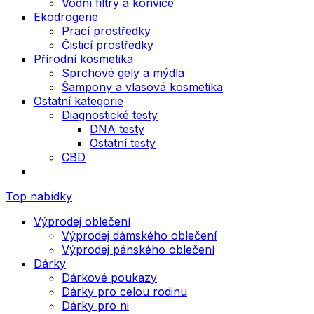
Vodní filtry a konvice
Ekodrogerie
Prací prostředky
Čisticí prostředky
Přírodní kosmetika
Sprchové gely a mýdla
Šampony a vlasová kosmetika
Ostatní kategorie
Diagnostické testy
DNA testy
Ostatní testy
CBD
Top nabídky
Výprodej oblečení
Výprodej dámského oblečení
Výprodej pánského oblečení
Dárky
Dárkové poukazy
Dárky pro celou rodinu
Dárky pro ni