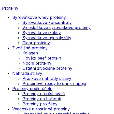
Proteiny
Syrovátkové whey proteiny
Syrovátkové koncentráty
Vícesložkové syrovátkové proteiny
Syrovátkové izoláty
Syrovátkové hydrolyzáty
Clear proteiny
Živočišné proteiny
Kolagen
Hovězí beef protein
Noční proteiny
Ostatní živočišné proteiny
Náhrada stravy
Práškové náhrady stravy
Proteinové ready to drink nápoje
Proteiny podle účelu
Proteiny na růst svalů
Proteiny na hubnutí
Proteiny pro ženy
Veganské a rostlinné proteiny
Jednosložkové veganské proteiny