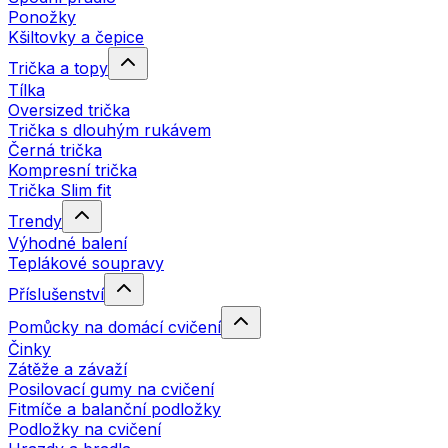
Ponožky
Kšiltovky a čepice
Trička a topy
Tílka
Oversized trička
Trička s dlouhým rukávem
Černá trička
Kompresní trička
Trička Slim fit
Trendy
Výhodné balení
Teplákové soupravy
Příslušenství
Pomůcky na domácí cvičení
Činky
Zátěže a závaží
Posilovací gumy na cvičení
Fitmíče a balanční podložky
Podložky na cvičení