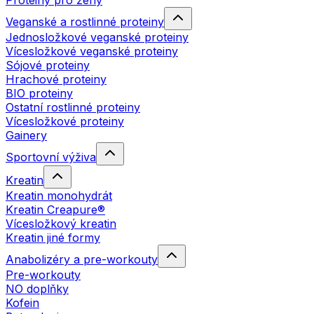
Proteiny pro ženy
Veganské a rostlinné proteiny
Jednosložkové veganské proteiny
Vícesložkové veganské proteiny
Sójové proteiny
Hrachové proteiny
BIO proteiny
Ostatní rostlinné proteiny
Vícesložkové proteiny
Gainery
Sportovní výživa
Kreatin
Kreatin monohydrát
Kreatin Creapure®
Vícesložkový kreatin
Kreatin jiné formy
Anabolizéry a pre-workouty
Pre-workouty
NO doplňky
Kofein