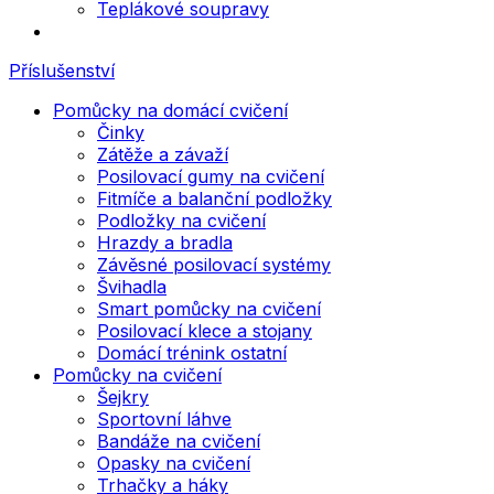
Teplákové soupravy
Příslušenství
Pomůcky na domácí cvičení
Činky
Zátěže a závaží
Posilovací gumy na cvičení
Fitmíče a balanční podložky
Podložky na cvičení
Hrazdy a bradla
Závěsné posilovací systémy
Švihadla
Smart pomůcky na cvičení
Posilovací klece a stojany
Domácí trénink ostatní
Pomůcky na cvičení
Šejkry
Sportovní láhve
Bandáže na cvičení
Opasky na cvičení
Trhačky a háky