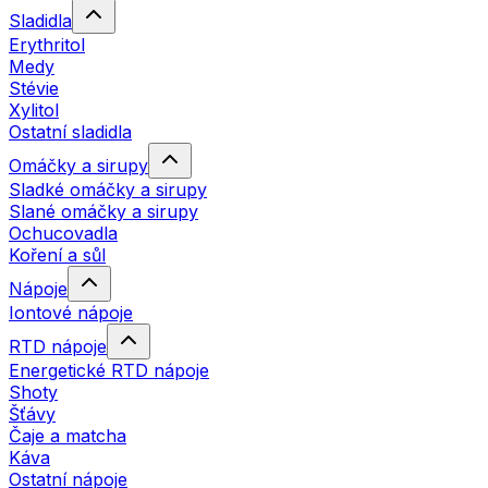
Sladidla
Erythritol
Medy
Stévie
Xylitol
Ostatní sladidla
Omáčky a sirupy
Sladké omáčky a sirupy
Slané omáčky a sirupy
Ochucovadla
Koření a sůl
Nápoje
Iontové nápoje
RTD nápoje
Energetické RTD nápoje
Shoty
Šťávy
Čaje a matcha
Káva
Ostatní nápoje