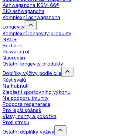
Ashwagandha KSM-66®
BIO ashwagandha
Komplexní ashwagandha
Longevity
Komplexní longevity produkty
NAD+
Berberin
Resveratrol
Quercetin
Ostatní longevity produkty
Doplňky výživy podle cíle
Růst svalů
Na hubnutí
Zlepšení sportovního výkonu
Na podporu imunity
Podpora regenerace
Pro lepší spánek
Vlasy, nehty a pokožka
Proti stresu
Ostatní doplňky výživy