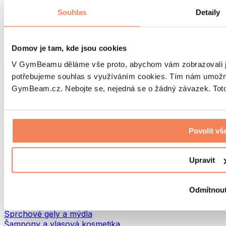
Tašky na jídlo a příslušenství
Souhlas
Detaily
Tašky do fitka
Batohy
Pomůcky podle aktivity
Domov je tam, kde jsou cookies
Běh
Bojové sporty
V GymBeamu děláme vše proto, abychom vám zobrazovali je
Cyklistika
potřebujeme souhlas s využíváním cookies. Tím nám umožní
Jóga a pilates
GymBeam.cz. Nebojte se, nejedná se o žádný závazek. Toto 
Otužování
Plavání
Turistika
Biohacking
Povolit vš
Red Light Therapy
Vodní filtry a konvice
Upravit
Ekodrogerie
Prací prostředky
Čisticí prostředky
Odmítnou
Přírodní kosmetika
Sprchové gely a mýdla
Šampony a vlasová kosmetika