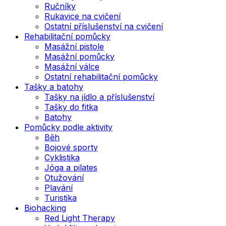
Ručníky
Rukavice na cvičení
Ostatní příslušenství na cvičení
Rehabilitační pomůcky
Masážní pistole
Masážní pomůcky
Masážní válce
Ostatní rehabilitační pomůcky
Tašky a batohy
Tašky na jídlo a příslušenství
Tašky do fitka
Batohy
Pomůcky podle aktivity
Běh
Bojové sporty
Cyklistika
Jóga a pilates
Otužování
Plavání
Turistika
Biohacking
Red Light Therapy