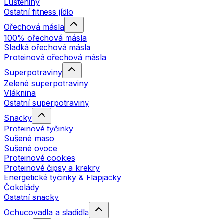
Luštěniny
Ostatní fitness jídlo
Ořechová másla
100% ořechová másla
Sladká ořechová másla
Proteinová ořechová másla
Superpotraviny
Zelené superpotraviny
Vláknina
Ostatní superpotraviny
Snacky
Proteinové tyčinky
Sušené maso
Sušené ovoce
Proteinové cookies
Proteinové čipsy a krekry
Energetické tyčinky & Flapjacky
Čokolády
Ostatní snacky
Ochucovadla a sladidla