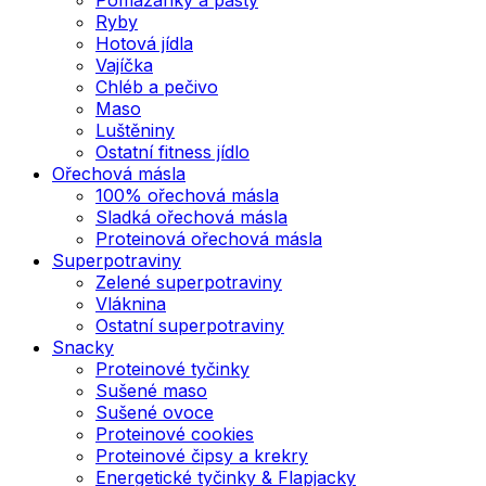
Ryby
Hotová jídla
Vajíčka
Chléb a pečivo
Maso
Luštěniny
Ostatní fitness jídlo
Ořechová másla
100% ořechová másla
Sladká ořechová másla
Proteinová ořechová másla
Superpotraviny
Zelené superpotraviny
Vláknina
Ostatní superpotraviny
Snacky
Proteinové tyčinky
Sušené maso
Sušené ovoce
Proteinové cookies
Proteinové čipsy a krekry
Energetické tyčinky & Flapjacky