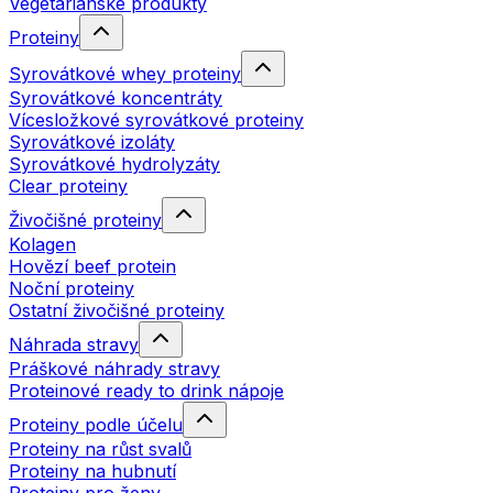
Vegetariánské produkty
Proteiny
Syrovátkové whey proteiny
Syrovátkové koncentráty
Vícesložkové syrovátkové proteiny
Syrovátkové izoláty
Syrovátkové hydrolyzáty
Clear proteiny
Živočišné proteiny
Kolagen
Hovězí beef protein
Noční proteiny
Ostatní živočišné proteiny
Náhrada stravy
Práškové náhrady stravy
Proteinové ready to drink nápoje
Proteiny podle účelu
Proteiny na růst svalů
Proteiny na hubnutí