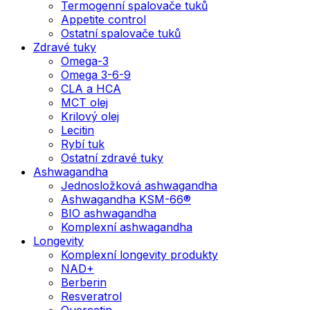
Termogenní spalovače tuků
Appetite control
Ostatní spalovače tuků
Zdravé tuky
Omega-3
Omega 3-6-9
CLA a HCA
MCT olej
Krilový olej
Lecitin
Rybí tuk
Ostatní zdravé tuky
Ashwagandha
Jednosložková ashwagandha
Ashwagandha KSM-66®
BIO ashwagandha
Komplexní ashwagandha
Longevity
Komplexní longevity produkty
NAD+
Berberin
Resveratrol
Quercetin