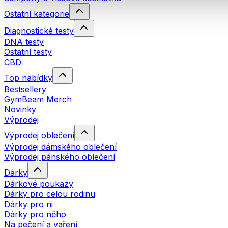
Ostatní kategorie
Diagnostické testy
DNA testy
Ostatní testy
CBD
Top nabídky
Bestsellery
GymBeam Merch
Novinky
Výprodej
Výprodej oblečení
Výprodej dámského oblečení
Výprodej pánského oblečení
Dárky
Dárkové poukazy
Dárky pro celou rodinu
Dárky pro ni
Dárky pro něho
Na pečení a vaření