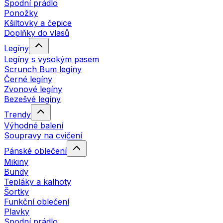
Spodní prádlo
Ponožky
Kšiltovky a čepice
Doplňky do vlasů
Legíny
Legíny s vysokým pasem
Scrunch Bum legíny
Černé legíny
Zvonové legíny
Bezešvé legíny
Trendy
Výhodné balení
Soupravy na cvičení
Pánské oblečení
Mikiny
Bundy
Tepláky a kalhoty
Šortky
Funkční oblečení
Plavky
Spodní prádlo