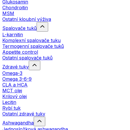
Glukosamin
Chondroitin
MSM
Ostatní kloubní výživa
Spalovače tuků
L-karnitin
Komplexní spalovače tuku
Termogenní spalovače tuků
Appetite control
Ostatní spalovače tuků
Zdravé tuky
Omega-3
Omega 3-6-9
CLA a HCA
MCT olej
Krilový olej
Lecitin
Rybí tuk
Ostatní zdravé tuky
Ashwagandha
Jednosložková ashwagandha