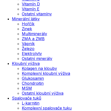
Vitamín D
Vitamín E
Ostatní vitamíny
Minerální látky
Hořčík
Zinek
Multiminerály
ZMA a ZMB
Vápník
Železo
Elektrolyty
Ostatní minerály
Kloubní výživa
Kolagen na klouby
Komplexní kloubní výživa
Glukosamin
Chondroitin
MSM
Ostatní kloubní výživa
Spalovače tuků
L-karnitin
Komplexní spalovače tuku