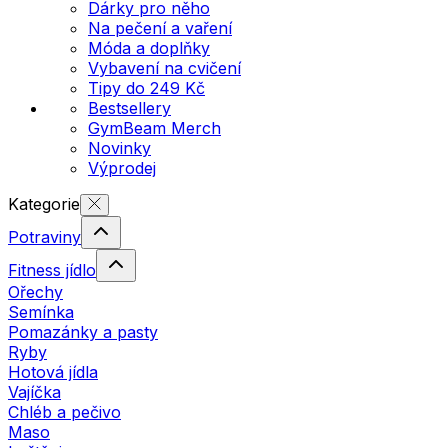
Dárky pro něho
Na pečení a vaření
Móda a doplňky
Vybavení na cvičení
Tipy do 249 Kč
Bestsellery
GymBeam Merch
Novinky
Výprodej
Kategorie
Potraviny
Fitness jídlo
Ořechy
Semínka
Pomazánky a pasty
Ryby
Hotová jídla
Vajíčka
Chléb a pečivo
Maso