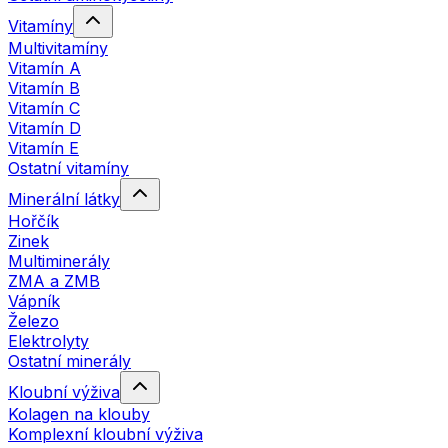
Vitamíny
Multivitamíny
Vitamín A
Vitamín B
Vitamín C
Vitamín D
Vitamín E
Ostatní vitamíny
Minerální látky
Hořčík
Zinek
Multiminerály
ZMA a ZMB
Vápník
Železo
Elektrolyty
Ostatní minerály
Kloubní výživa
Kolagen na klouby
Komplexní kloubní výživa