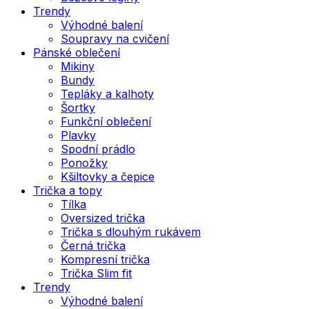
Trendy
Výhodné balení
Soupravy na cvičení
Pánské oblečení
Mikiny
Bundy
Tepláky a kalhoty
Šortky
Funkční oblečení
Plavky
Spodní prádlo
Ponožky
Kšiltovky a čepice
Trička a topy
Tílka
Oversized trička
Trička s dlouhým rukávem
Černá trička
Kompresní trička
Trička Slim fit
Trendy
Výhodné balení