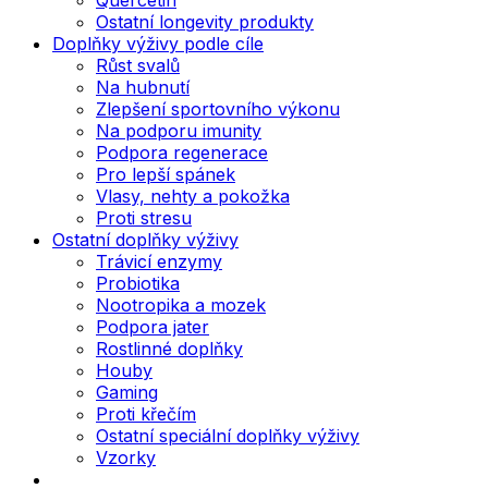
Ostatní longevity produkty
Doplňky výživy podle cíle
Růst svalů
Na hubnutí
Zlepšení sportovního výkonu
Na podporu imunity
Podpora regenerace
Pro lepší spánek
Vlasy, nehty a pokožka
Proti stresu
Ostatní doplňky výživy
Trávicí enzymy
Probiotika
Nootropika a mozek
Podpora jater
Rostlinné doplňky
Houby
Gaming
Proti křečím
Ostatní speciální doplňky výživy
Vzorky