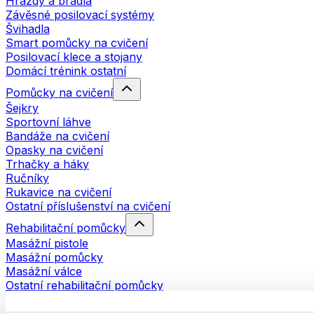
Hrazdy a bradla
Závěsné posilovací systémy
Švihadla
Smart pomůcky na cvičení
Posilovací klece a stojany
Domácí trénink ostatní
Pomůcky na cvičení
Šejkry
Sportovní láhve
Bandáže na cvičení
Opasky na cvičení
Trhačky a háky
Ručníky
Rukavice na cvičení
Ostatní příslušenství na cvičení
Rehabilitační pomůcky
Masážní pistole
Masážní pomůcky
Masážní válce
Ostatní rehabilitační pomůcky
Tašky a batohy