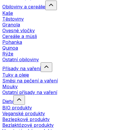
Obiloviny a cereálie
Kaše
Těstoviny
Granola
Ovesné vločky
Cereálie a müsli
Pohanka
Quinoa
Rýže
Ostatní obiloviny
Přísady na vaření
Tuky a oleje
Směsi na pečení a vaření
Mouky
Ostatní přísady na vaření
Diety
BIO produkty
Veganské produkty
Bezlepkové produkty
Bezlaktózové produkty