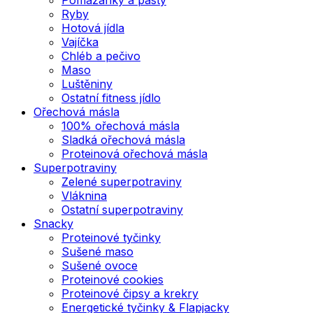
Ryby
Hotová jídla
Vajíčka
Chléb a pečivo
Maso
Luštěniny
Ostatní fitness jídlo
Ořechová másla
100% ořechová másla
Sladká ořechová másla
Proteinová ořechová másla
Superpotraviny
Zelené superpotraviny
Vláknina
Ostatní superpotraviny
Snacky
Proteinové tyčinky
Sušené maso
Sušené ovoce
Proteinové cookies
Proteinové čipsy a krekry
Energetické tyčinky & Flapjacky