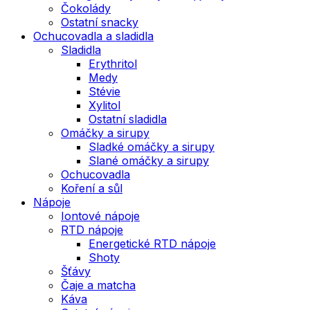
Čokolády
Ostatní snacky
Ochucovadla a sladidla
Sladidla
Erythritol
Medy
Stévie
Xylitol
Ostatní sladidla
Omáčky a sirupy
Sladké omáčky a sirupy
Slané omáčky a sirupy
Ochucovadla
Koření a sůl
Nápoje
Iontové nápoje
RTD nápoje
Energetické RTD nápoje
Shoty
Šťávy
Čaje a matcha
Káva