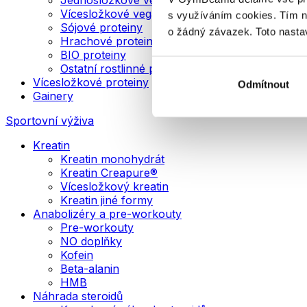
Vícesložkové veganské proteiny
s využíváním cookies. Tím 
Sójové proteiny
o žádný závazek. Toto nasta
Hrachové proteiny
BIO proteiny
Ostatní rostlinné proteiny
Vícesložkové proteiny
Odmítnout
Gainery
Sportovní výživa
Kreatin
Kreatin monohydrát
Kreatin Creapure®
Vícesložkový kreatin
Kreatin jiné formy
Anabolizéry a pre-workouty
Pre-workouty
NO doplňky
Kofein
Beta-alanin
HMB
Náhrada steroidů