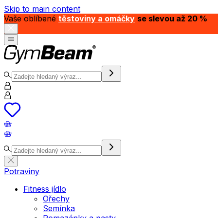
Skip to main content
Vaše oblíbené
těstoviny a omáčky
se slevou až 20 %
Potraviny
Fitness jídlo
Ořechy
Semínka
Pomazánky a pasty