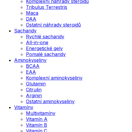
Komplexní náhrady steroidů
Tribulus Terrestris
Maca
DAA
Ostatní náhrady steroidů
Sacharidy
Rychlé sacharidy
All-in-one
Energetické gely
Pomalé sacharidy
Aminokyseliny
BCAA
EAA
Komplexní aminokyseliny
Glutamin
Citrulin
Arginin
Ostatní aminokyseliny
Vitamíny
Multivitamíny
Vitamín A
Vitamín B
Vitamín C