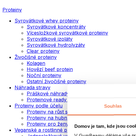
Proteiny
Syrovátkové whey proteiny
Syrovátkové koncentráty
Vícesložkové syrovátkové proteiny
Syrovátkové izoláty
Syrovátkové hydrolyzáty
Clear proteiny
Živočišné proteiny
Kolagen
Hovězí beef protein
Noční proteiny
Ostatní živočišné proteiny
Náhrada stravy
Práškové náhrady stravy
Proteinové ready to drink nápoje
Proteiny podle účelu
Souhlas
Proteiny na růst svalů
Proteiny na hubnutí
Proteiny pro ženy
Domov je tam, kde jsou coo
Veganské a rostlinné proteiny
V GymBeamu děláme vše prot
Jednosložkové veganské proteiny