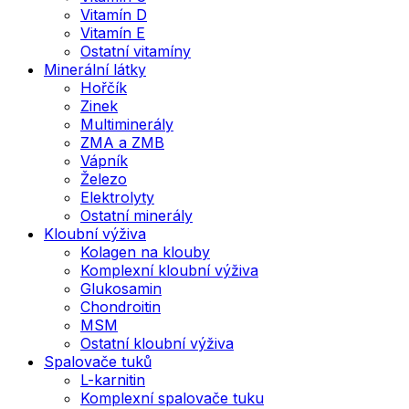
Vitamín D
Vitamín E
Ostatní vitamíny
Minerální látky
Hořčík
Zinek
Multiminerály
ZMA a ZMB
Vápník
Železo
Elektrolyty
Ostatní minerály
Kloubní výživa
Kolagen na klouby
Komplexní kloubní výživa
Glukosamin
Chondroitin
MSM
Ostatní kloubní výživa
Spalovače tuků
L-karnitin
Komplexní spalovače tuku