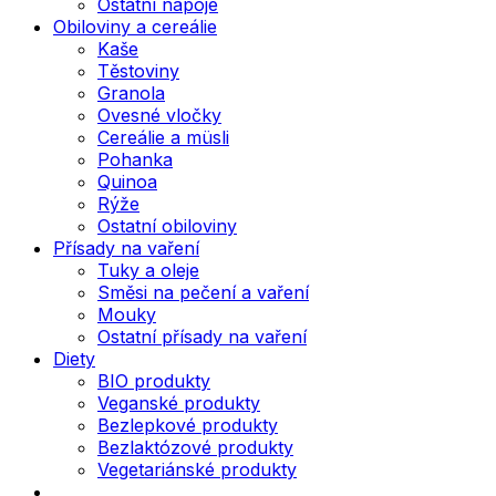
Ostatní nápoje
Obiloviny a cereálie
Kaše
Těstoviny
Granola
Ovesné vločky
Cereálie a müsli
Pohanka
Quinoa
Rýže
Ostatní obiloviny
Přísady na vaření
Tuky a oleje
Směsi na pečení a vaření
Mouky
Ostatní přísady na vaření
Diety
BIO produkty
Veganské produkty
Bezlepkové produkty
Bezlaktózové produkty
Vegetariánské produkty