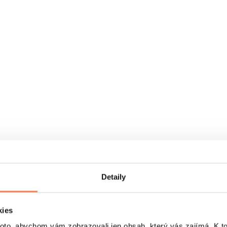
Detaily
kies
o, abychom vám zobrazovali jen obsah, který vás zajímá. K t