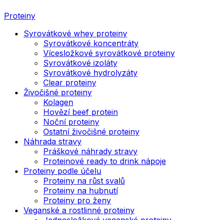
Proteiny
Syrovátkové whey proteiny
Syrovátkové koncentráty
Vícesložkové syrovátkové proteiny
Syrovátkové izoláty
Syrovátkové hydrolyzáty
Clear proteiny
Živočišné proteiny
Kolagen
Hovězí beef protein
Noční proteiny
Ostatní živočišné proteiny
Náhrada stravy
Práškové náhrady stravy
Proteinové ready to drink nápoje
Proteiny podle účelu
Proteiny na růst svalů
Proteiny na hubnutí
Proteiny pro ženy
Veganské a rostlinné proteiny
Jednosložkové veganské proteiny