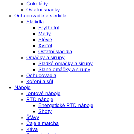
Čokolády
Ostatní snacky
Ochucovadla a sladidla
Sladidla
Erythritol
Medy
Stévie
Xylitol
Ostatní sladidla
Omáčky a sirupy
Sladké omáčky a sirupy
Slané omáčky a sirupy
Ochucovadla
Koření a sůl
Nápoje
Iontové nápoje
RTD nápoje
Energetické RTD nápoje
Shoty
Šťávy
Čaje a matcha
Káva