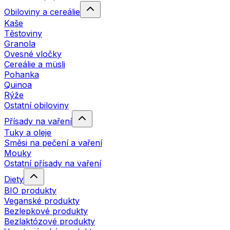
Obiloviny a cereálie
Kaše
Těstoviny
Granola
Ovesné vločky
Cereálie a müsli
Pohanka
Quinoa
Rýže
Ostatní obiloviny
Přísady na vaření
Tuky a oleje
Směsi na pečení a vaření
Mouky
Ostatní přísady na vaření
Diety
BIO produkty
Veganské produkty
Bezlepkové produkty
Bezlaktózové produkty