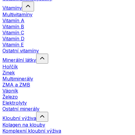
Vitamíny
Multivitamíny
Vitamín A
Vitamín B
Vitamín C
Vitamín D
Vitamín E
Ostatní vitamíny
Minerální látky
Hořčík
Zinek
Multiminerály
ZMA a ZMB
Vápník
Železo
Elektrolyty
Ostatní minerály
Kloubní výživa
Kolagen na klouby
Komplexní kloubní výživa