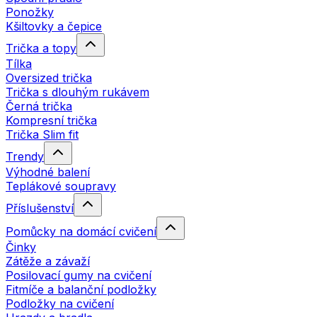
Ponožky
Kšiltovky a čepice
Trička a topy
Tílka
Oversized trička
Trička s dlouhým rukávem
Černá trička
Kompresní trička
Trička Slim fit
Trendy
Výhodné balení
Teplákové soupravy
Příslušenství
Pomůcky na domácí cvičení
Činky
Zátěže a závaží
Posilovací gumy na cvičení
Fitmíče a balanční podložky
Podložky na cvičení