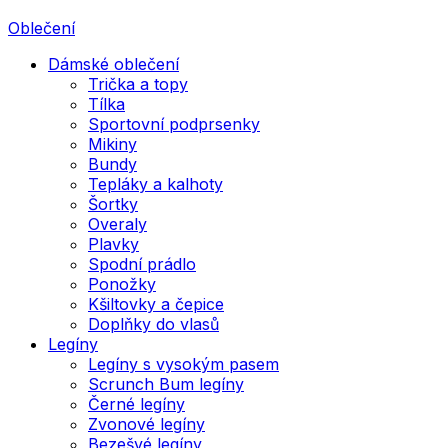
Oblečení
Dámské oblečení
Trička a topy
Tílka
Sportovní podprsenky
Mikiny
Bundy
Tepláky a kalhoty
Šortky
Overaly
Plavky
Spodní prádlo
Ponožky
Kšiltovky a čepice
Doplňky do vlasů
Legíny
Legíny s vysokým pasem
Scrunch Bum legíny
Černé legíny
Zvonové legíny
Bezešvé legíny