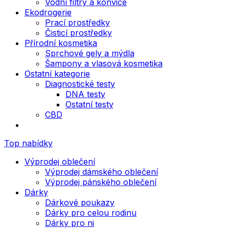
Vodní filtry a konvice
Ekodrogerie
Prací prostředky
Čisticí prostředky
Přírodní kosmetika
Sprchové gely a mýdla
Šampony a vlasová kosmetika
Ostatní kategorie
Diagnostické testy
DNA testy
Ostatní testy
CBD
Top nabídky
Výprodej oblečení
Výprodej dámského oblečení
Výprodej pánského oblečení
Dárky
Dárkové poukazy
Dárky pro celou rodinu
Dárky pro ni