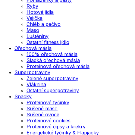
Ryby
Hotová jídla
Vajíčka
Chléb a pečivo
Maso
Luštěniny
Ostatní fitness jídlo
Ořechová másla
100% ořechová másla
Sladká ořechová másla
Proteinová ořechová másla
Superpotraviny
Zelené superpotraviny
Vláknina
Ostatní superpotraviny
Snacky
Proteinové tyčinky
Sušené maso
Sušené ovoce
Proteinové cookies
Proteinové čipsy a krekry
Energetické tyčinky & Flapjacky