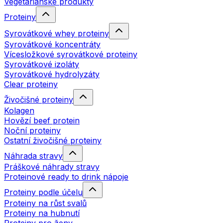
Vegetariánské produkty
Proteiny
Syrovátkové whey proteiny
Syrovátkové koncentráty
Vícesložkové syrovátkové proteiny
Syrovátkové izoláty
Syrovátkové hydrolyzáty
Clear proteiny
Živočišné proteiny
Kolagen
Hovězí beef protein
Noční proteiny
Ostatní živočišné proteiny
Náhrada stravy
Práškové náhrady stravy
Proteinové ready to drink nápoje
Proteiny podle účelu
Proteiny na růst svalů
Proteiny na hubnutí