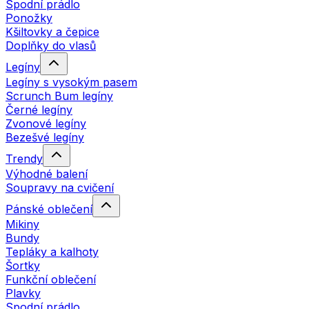
Spodní prádlo
Ponožky
Kšiltovky a čepice
Doplňky do vlasů
Legíny
Legíny s vysokým pasem
Scrunch Bum legíny
Černé legíny
Zvonové legíny
Bezešvé legíny
Trendy
Výhodné balení
Soupravy na cvičení
Pánské oblečení
Mikiny
Bundy
Tepláky a kalhoty
Šortky
Funkční oblečení
Plavky
Spodní prádlo