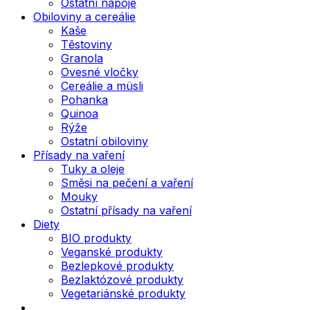
Ostatní nápoje
Obiloviny a cereálie
Kaše
Těstoviny
Granola
Ovesné vločky
Cereálie a müsli
Pohanka
Quinoa
Rýže
Ostatní obiloviny
Přísady na vaření
Tuky a oleje
Směsi na pečení a vaření
Mouky
Ostatní přísady na vaření
Diety
BIO produkty
Veganské produkty
Bezlepkové produkty
Bezlaktózové produkty
Vegetariánské produkty