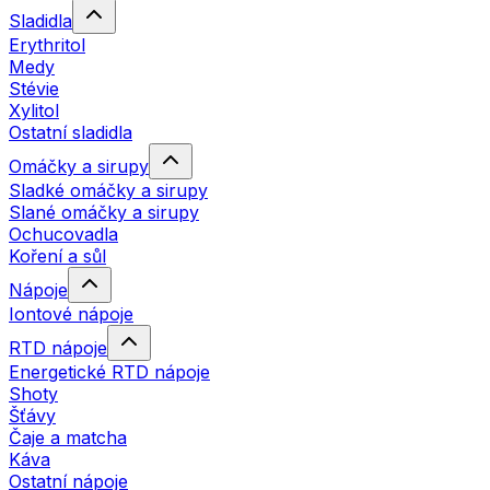
Sladidla
Erythritol
Medy
Stévie
Xylitol
Ostatní sladidla
Omáčky a sirupy
Sladké omáčky a sirupy
Slané omáčky a sirupy
Ochucovadla
Koření a sůl
Nápoje
Iontové nápoje
RTD nápoje
Energetické RTD nápoje
Shoty
Šťávy
Čaje a matcha
Káva
Ostatní nápoje