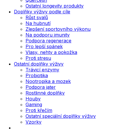
Ostatní longevity produkty
Doplňky výživy podle cíle
Růst svalů
Na hubnutí
Zlepšení sportovního výkonu
Na podporu imunity
Podpora regenerace
Pro lepší spánek
Vlasy, nehty a pokožka
Proti stresu
Ostatní doplňky výživy
Trávicí enzymy
Probiotika
Nootropika a mozek
Podpora jater
Rostlinné doplňky
Houby
Gaming
Proti křečím
Ostatní speciální doplňky výživy
Vzorky