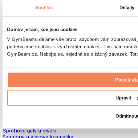
Tašky na jídlo a příslušenství
Souhlas
Detaily
Tašky do fitka
Batohy
Pomůcky podle aktivity
Domov je tam, kde jsou cookies
Běh
Bojové sporty
V GymBeamu děláme vše proto, abychom vám zobrazovali je
Cyklistika
potřebujeme souhlas s využíváním cookies. Tím nám umožní
Jóga a pilates
GymBeam.cz. Nebojte se, nejedná se o žádný závazek. Toto 
Otužování
Plavání
Turistika
Biohacking
Povolit vš
Red Light Therapy
Vodní filtry a konvice
Upravit
Ekodrogerie
Prací prostředky
Čisticí prostředky
Odmítnou
Přírodní kosmetika
Sprchové gely a mýdla
Šampony a vlasová kosmetika