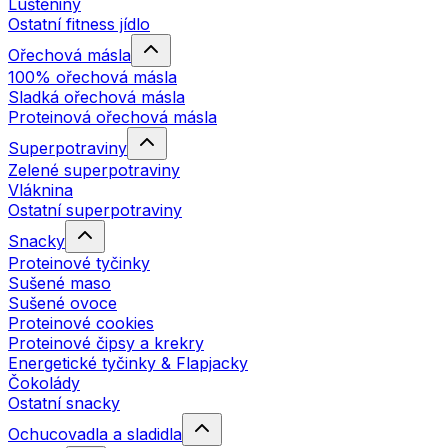
Luštěniny
Ostatní fitness jídlo
Ořechová másla
100% ořechová másla
Sladká ořechová másla
Proteinová ořechová másla
Superpotraviny
Zelené superpotraviny
Vláknina
Ostatní superpotraviny
Snacky
Proteinové tyčinky
Sušené maso
Sušené ovoce
Proteinové cookies
Proteinové čipsy a krekry
Energetické tyčinky & Flapjacky
Čokolády
Ostatní snacky
Ochucovadla a sladidla