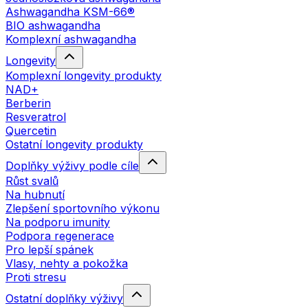
Ashwagandha KSM-66®
BIO ashwagandha
Komplexní ashwagandha
Longevity
Komplexní longevity produkty
NAD+
Berberin
Resveratrol
Quercetin
Ostatní longevity produkty
Doplňky výživy podle cíle
Růst svalů
Na hubnutí
Zlepšení sportovního výkonu
Na podporu imunity
Podpora regenerace
Pro lepší spánek
Vlasy, nehty a pokožka
Proti stresu
Ostatní doplňky výživy