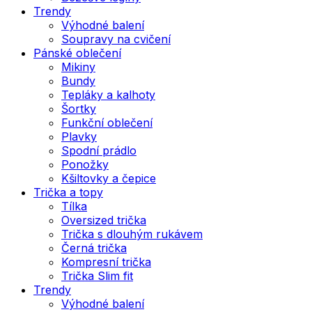
Trendy
Výhodné balení
Soupravy na cvičení
Pánské oblečení
Mikiny
Bundy
Tepláky a kalhoty
Šortky
Funkční oblečení
Plavky
Spodní prádlo
Ponožky
Kšiltovky a čepice
Trička a topy
Tílka
Oversized trička
Trička s dlouhým rukávem
Černá trička
Kompresní trička
Trička Slim fit
Trendy
Výhodné balení