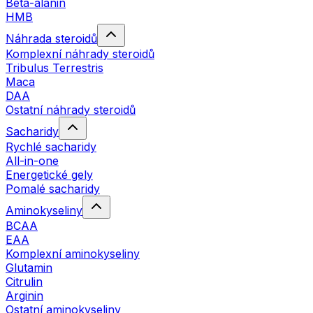
Beta-alanin
HMB
Náhrada steroidů
Komplexní náhrady steroidů
Tribulus Terrestris
Maca
DAA
Ostatní náhrady steroidů
Sacharidy
Rychlé sacharidy
All-in-one
Energetické gely
Pomalé sacharidy
Aminokyseliny
BCAA
EAA
Komplexní aminokyseliny
Glutamin
Citrulin
Arginin
Ostatní aminokyseliny