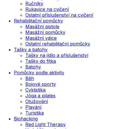
Ručníky
Rukavice na cvičení
Ostatní příslušenství na cvičení
Rehabilitační pomůcky
Masážní pistole
Masážní pomůcky
Masážní válce
Ostatní rehabilitační pomůcky
Tašky a batohy
Tašky na jídlo a příslušenství
Tašky do fitka
Batohy
Pomůcky podle aktivity
Běh
Bojové sporty
Cyklistika
Jóga a pilates
Otužování
Plavání
Turistika
Biohacking
Red Light Therapy