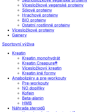
Vícesložkové veganské proteiny
Sójové proteiny
Hrachové proteiny
BIO proteiny
Ostatní rostlinné proteiny
Vícesložkové proteiny
Gainery
Sportovní výživa
Kreatin
Kreatin monohydrát
Kreatin Creapure®
Vícesložkový kreatin
Kreatin jiné formy
Anabolizéry a pre-workouty
Pre-workouty
NO doplňky
Kofein
Beta-alanin
HMB
Náhrada steroidů