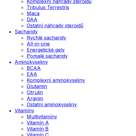
Komplexní náhrady steroidů
Tribulus Terrestris
Maca
DAA
Ostatní náhrady steroidů
Sacharidy
Rychlé sacharidy
All-in-one
Energetické gely
Pomalé sacharidy
Aminokyseliny
BCAA
EAA
Komplexní aminokyseliny
Glutamin
Citrulin
Arginin
Ostatní aminokyseliny
Vitamíny
Multivitamíny
Vitamín A
Vitamín B
Vitamín C