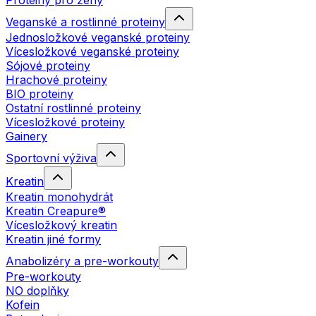
Proteiny pro ženy
Veganské a rostlinné proteiny
Jednosložkové veganské proteiny
Vícesložkové veganské proteiny
Sójové proteiny
Hrachové proteiny
BIO proteiny
Ostatní rostlinné proteiny
Vícesložkové proteiny
Gainery
Sportovní výživa
Kreatin
Kreatin monohydrát
Kreatin Creapure®
Vícesložkový kreatin
Kreatin jiné formy
Anabolizéry a pre-workouty
Pre-workouty
NO doplňky
Kofein