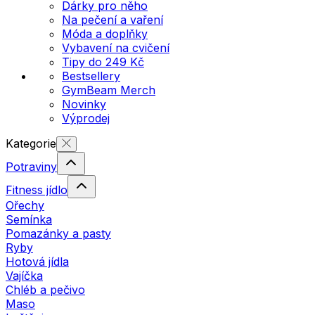
Dárky pro něho
Na pečení a vaření
Móda a doplňky
Vybavení na cvičení
Tipy do 249 Kč
Bestsellery
GymBeam Merch
Novinky
Výprodej
Kategorie
Potraviny
Fitness jídlo
Ořechy
Semínka
Pomazánky a pasty
Ryby
Hotová jídla
Vajíčka
Chléb a pečivo
Maso