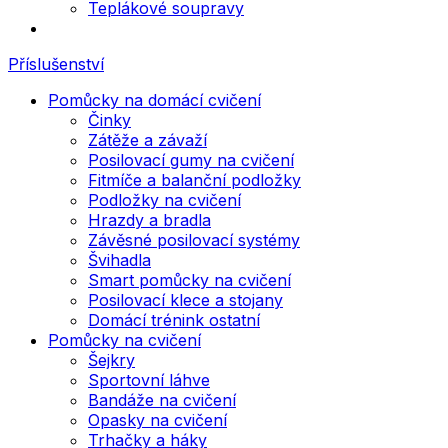
Teplákové soupravy
Příslušenství
Pomůcky na domácí cvičení
Činky
Zátěže a závaží
Posilovací gumy na cvičení
Fitmíče a balanční podložky
Podložky na cvičení
Hrazdy a bradla
Závěsné posilovací systémy
Švihadla
Smart pomůcky na cvičení
Posilovací klece a stojany
Domácí trénink ostatní
Pomůcky na cvičení
Šejkry
Sportovní láhve
Bandáže na cvičení
Opasky na cvičení
Trhačky a háky