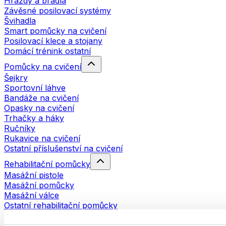
Hrazdy a bradla
Závěsné posilovací systémy
Švihadla
Smart pomůcky na cvičení
Posilovací klece a stojany
Domácí trénink ostatní
Pomůcky na cvičení
Šejkry
Sportovní láhve
Bandáže na cvičení
Opasky na cvičení
Trhačky a háky
Ručníky
Rukavice na cvičení
Ostatní příslušenství na cvičení
Rehabilitační pomůcky
Masážní pistole
Masážní pomůcky
Masážní válce
Ostatní rehabilitační pomůcky
Tašky a batohy