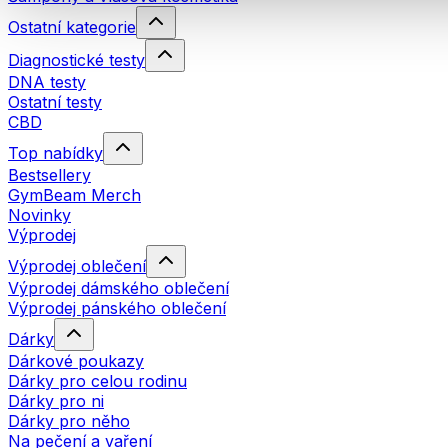
Ostatní kategorie
Diagnostické testy
DNA testy
Ostatní testy
CBD
Top nabídky
Bestsellery
GymBeam Merch
Novinky
Výprodej
Výprodej oblečení
Výprodej dámského oblečení
Výprodej pánského oblečení
Dárky
Dárkové poukazy
Dárky pro celou rodinu
Dárky pro ni
Dárky pro něho
Na pečení a vaření