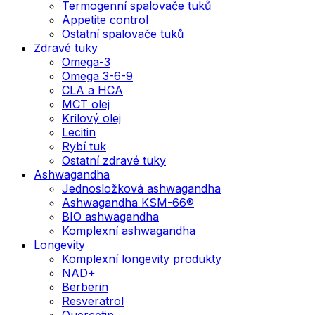
Termogenní spalovače tuků
Appetite control
Ostatní spalovače tuků
Zdravé tuky
Omega-3
Omega 3-6-9
CLA a HCA
MCT olej
Krilový olej
Lecitin
Rybí tuk
Ostatní zdravé tuky
Ashwagandha
Jednosložková ashwagandha
Ashwagandha KSM-66®
BIO ashwagandha
Komplexní ashwagandha
Longevity
Komplexní longevity produkty
NAD+
Berberin
Resveratrol
Quercetin