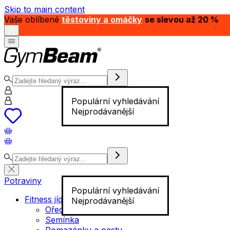
Skip to main content
Vaše oblíbené
těstoviny a omáčky
se slevou až 20 %
Populární vyhledávání
Nejprodávanější
Potraviny
Populární vyhledávání
Fitness jídlo
Nejprodávanější
Ořechy
Semínka
Pomazánky a pasty