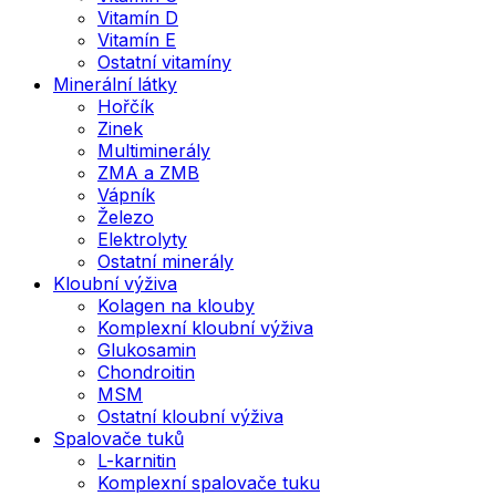
Vitamín D
Vitamín E
Ostatní vitamíny
Minerální látky
Hořčík
Zinek
Multiminerály
ZMA a ZMB
Vápník
Železo
Elektrolyty
Ostatní minerály
Kloubní výživa
Kolagen na klouby
Komplexní kloubní výživa
Glukosamin
Chondroitin
MSM
Ostatní kloubní výživa
Spalovače tuků
L-karnitin
Komplexní spalovače tuku