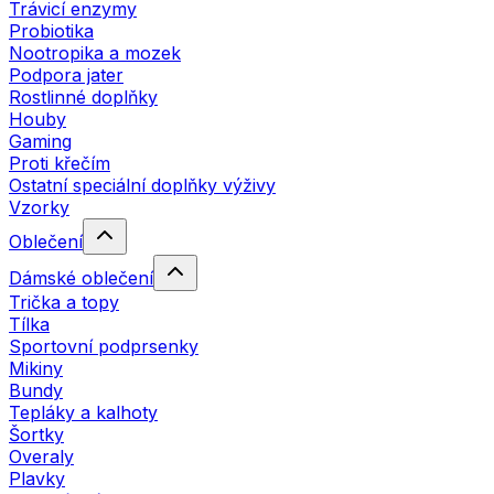
Trávicí enzymy
Probiotika
Nootropika a mozek
Podpora jater
Rostlinné doplňky
Houby
Gaming
Proti křečím
Ostatní speciální doplňky výživy
Vzorky
Oblečení
Dámské oblečení
Trička a topy
Tílka
Sportovní podprsenky
Mikiny
Bundy
Tepláky a kalhoty
Šortky
Overaly
Plavky